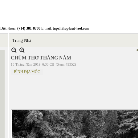
Điện thoại:
(714) 381-8780
E-mail:
tapchihopluu@aol.com
Trang Nhà
CHÙM THƠ THÁNG NĂM
15 Tháng Năm 2019
6:33 CH
(Xem: 49352)
BÌNH ĐỊA MỘC