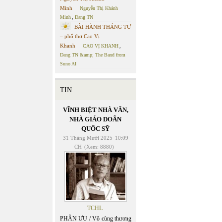
Minh
Nguyễn Thị Khánh
Minh
,
Dang TN
BÀI HÀNH THÁNG TƯ
– phổ thơ Cao Vị
Khanh
CAO VỊ KHANH
,
Dang TN &amp; The Band from
Suno AI
TIN
VĨNH BIỆT NHÀ VĂN,
NHÀ GIÁO DOÃN
QUỐC SỸ
31 Tháng Mười 2025
10:09
CH
(Xem: 8880)
TCHL
PHÂN ƯU / Vô cùng thương