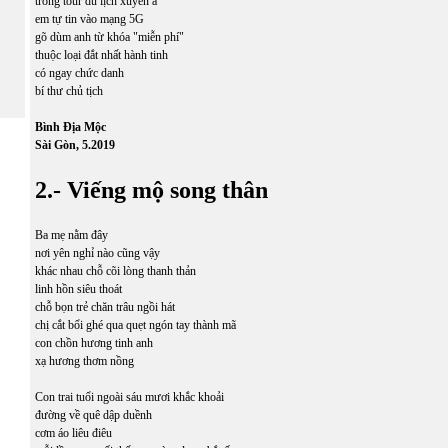
trong tour du lịch xuyên á
em tự tin vào mạng 5G
gõ dùm anh từ khóa "miễn phí"
thuộc loại đắt nhất hành tinh
có ngay chức danh
bí thư chủ tịch
Bình Địa Mộc
Sài Gòn, 5.2019
2.- Viếng mộ song thân
Ba mẹ nằm đây
nơi yên nghỉ nào cũng vậy
khác nhau chỗ cõi lòng thanh thản
linh hồn siêu thoát
chỗ bọn trẻ chăn trâu ngồi hát
chị cắt bổi ghé qua quẹt ngón tay thành mã
con chồn hương tinh anh
xạ hương thơm nồng
Con trai tuổi ngoài sáu mươi khắc khoải
đường về quê dập duềnh
cơm áo liêu điêu