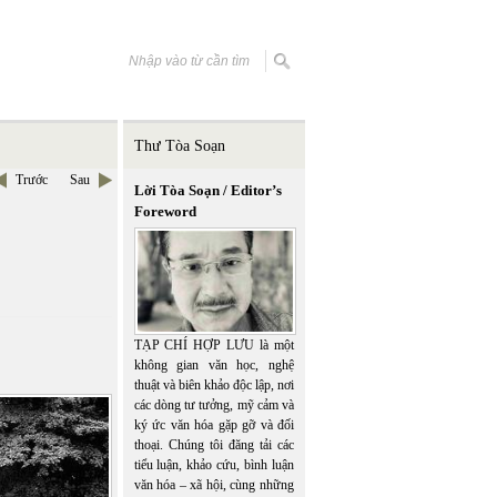
Thư Tòa Soạn
Trước
Sau
Lời Tòa Soạn / Editor’s
Foreword
TẠP CHÍ HỢP LƯU là một
không gian văn học, nghệ
thuật và biên khảo độc lập, nơi
các dòng tư tưởng, mỹ cảm và
ký ức văn hóa gặp gỡ và đối
thoại. Chúng tôi đăng tải các
tiểu luận, khảo cứu, bình luận
văn hóa – xã hội, cùng những