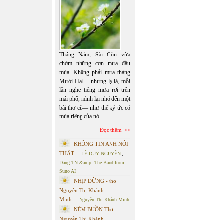
Tháng Năm, Sài Gòn vừa
chớm những cơn mưa đầu
mùa. Không phải mưa tháng
Mười Hai… nhưng lạ là, mỗi
lần nghe tiếng mưa rơi trên
mái phố, mình lại nhớ đến một
bài thơ cũ— như thể ký ức có
mùa riêng của nó.
Đọc thêm
KHÔNG TIN ANH NÓI
THẬT
LÊ DUY NGUYÊN
,
Dang TN &amp; The Band from
Suno AI
NHỊP DỪNG - thơ
Nguyễn Thị Khánh
Minh
Nguyễn Thị Khánh Minh
NÉM BUỒN Thơ
Nguyễn Thị Khánh