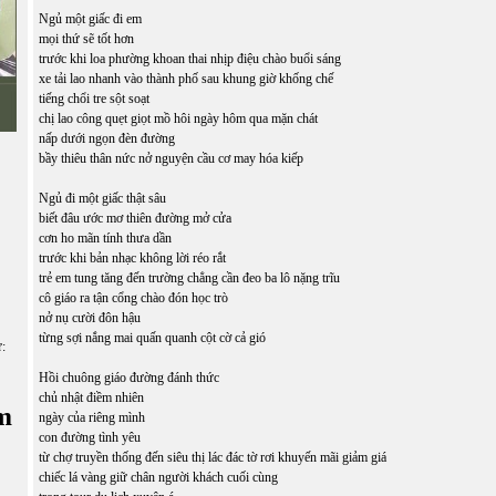
Ngủ một giấc đi em
mọi thứ sẽ tốt hơn
trước khi loa phường khoan thai nhịp điệu chào buổi sáng
xe tải lao nhanh vào thành phố sau khung giờ khống chế
tiếng chổi tre sột soạt
chị lao công quẹt giọt mồ hôi ngày hôm qua mặn chát
nấp dưới ngọn đèn đường
bầy thiêu thân nức nở nguyện cầu cơ may hóa kiếp
Ngủ đi một giấc thật sâu
biết đâu ước mơ thiên đường mở cửa
cơn ho mãn tính thưa dần
trước khi bản nhạc không lời réo rắt
trẻ em tung tăng đến trường chẳng cần đeo ba lô nặng trĩu
cô giáo ra tận cổng chào đón học trò
nở nụ cười đôn hậu
từng sợi nắng mai quấn quanh cột cờ cả gió
ữ:
Hồi chuông giáo đường đánh thức
chủ nhật điềm nhiên
m
ngày của riêng mình
con đường tình yêu
từ chợ truyền thống đến siêu thị lác đác tờ rơi khuyến mãi giảm giá
chiếc lá vàng giữ chân người khách cuối cùng