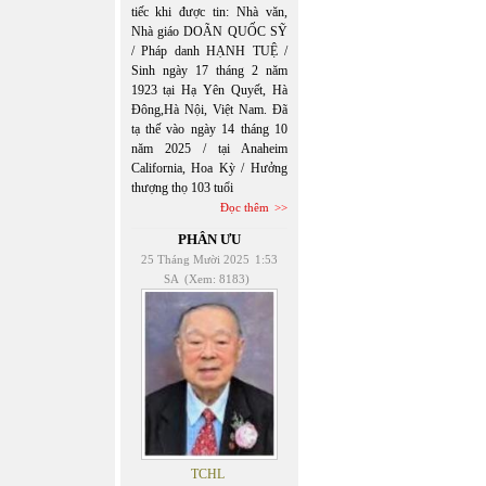
tiếc khi được tin: Nhà văn,
Nhà giáo DOÃN QUỐC SỸ
/ Pháp danh HẠNH TUỆ /
Sinh ngày 17 tháng 2 năm
1923 tại Hạ Yên Quyết, Hà
Đông,Hà Nội, Việt Nam. Đã
tạ thế vào ngày 14 tháng 10
năm 2025 / tại Anaheim
California, Hoa Kỳ / Hưởng
thượng thọ 103 tuổi
Đọc thêm
PHÂN ƯU
25 Tháng Mười 2025
1:53
SA
(Xem: 8183)
TCHL