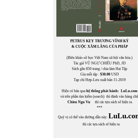
PETRUS KEY TRƯƠNG VĨNH KÝ
& CUỘC XÂM LĂNG CỦA PHÁP
(Biên khảo sử học Việt Nam xã hội văn hóa.)
Tác giả VŨ NGỰ CHIÊU PhD, JD
Sách gần 850 trang / chia làm Hai Tập
Gía mỗi tập :
$30.00
USD
Tạp chí Hợp-Lưu xuất bản 11-2019
Hiện có bán qua
hệ thống phát hành:
LuLu.com
và trên phần tìm kiếm (search) thì đánh vào hàng ch
Chieu Ngu Vu
thì các tựa sách sẽ hiện ra.
***
LuLu.co
Quý vị có thể vào đường dẫn này:
thì các tựa sách sẽ hiện ra.