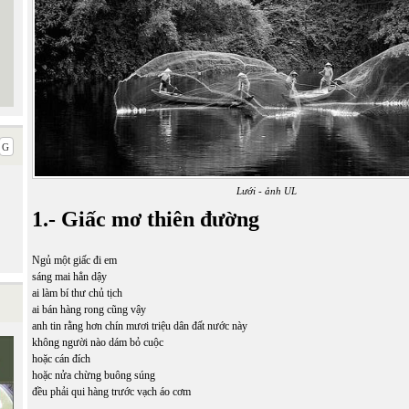
Lưới - ảnh UL
1.- Giấc mơ thiên đường
Ngủ một giấc đi em
sáng mai hẳn dậy
ai làm bí thư chủ tịch
ai bán hàng rong cũng vậy
anh tin rằng hơn chín mươi triệu dân đất nước này
không người nào dám bỏ cuộc
hoặc cán đích
hoặc nửa chừng buông súng
đều phải qui hàng trước vạch áo cơm