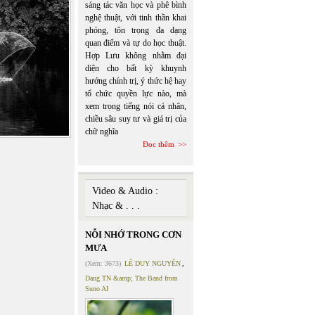
sáng tác văn học và phê bình
nghệ thuật, với tinh thần khai
phóng, tôn trọng đa dạng
quan điểm và tự do học thuật.
Hợp Lưu không nhằm đại
diện cho bất kỳ khuynh
hướng chính trị, ý thức hệ hay
tổ chức quyền lực nào, mà
xem trọng tiếng nói cá nhân,
chiều sâu suy tư và giá trị của
chữ nghĩa
Đọc thêm
Video & Audio :
Nhạc & . . .
NỖI NHỚ TRONG CƠN
MƯA
(Xem: 3673)
LÊ DUY NGUYÊN
,
Dang TN &amp; The Band from
Suno AI