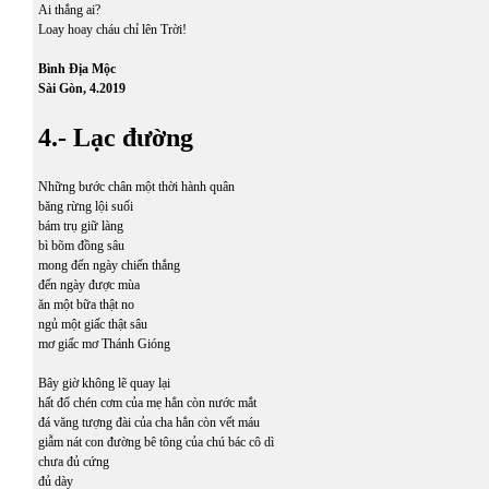
Ai thắng ai?
Loay hoay cháu chỉ lên Trời!
Bình Địa Mộc
Sài Gòn, 4.2019
4.- Lạc đường
Những bước chân một thời hành quân
băng rừng lội suối
bám trụ giữ làng
bì bõm đồng sâu
mong đến ngày chiến thắng
đến ngày được mùa
ăn một bữa thật no
ngủ một giấc thật sâu
mơ giấc mơ Thánh Gióng
Bây giờ không lẽ quay lại
hất đổ chén cơm của mẹ hẳn còn nước mắt
đá văng tượng đài của cha hẳn còn vết máu
giẫm nát con đường bê tông của chú bác cô dì
chưa đủ cứng
đủ dày