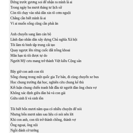
Đứng trước gương soi để nhận ra mình là ai
Trong ngày ba mươi tháng tư lịch sử
Còn tôi chạy vào nhà dân xin tô cơm nguội
Chẳng cần biết mình là ai
Vì ai muốn sống cũng cần phải ăn
Anh chuyển sang làm cán bộ
Lãnh đạo nhân dân xây dựng Chủ nghĩa Xã hội
Tôi làm tù binh tập trung cải tạo
Quay ngược lên rừng cuốc đất trồng khoai
Mãn hạn tù tôi được tự do
Người Mỹ cưu mang trở thành Việt kiều Cộng sản
Bây giờ con anh con tôi
Sống chung trong một quốc gia Tư bản, đi cùng chuyến xe bus
Học chung trường đại học, nghiên cứu chung kẻ thù
Kết luận chung chiến tranh bắt đầu từ người đàn ông chưa vợ
Không xác định giữa đàn bà và con gái
Giữa sinh lí và sinh tồn
Tôi biết bốn mươi năm qua có nhiều chuyện để nói
Nhưng bốn mươi năm sau liệu có nói nên lời
Khi con anh, con tôi trở thành chồng, thành vợ
Ông ngoại, ông nội
Ngồi đánh cờ tướng