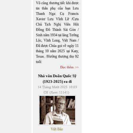
Vô cùng thương tiếc khi được
tin thân phụ của bạn Lưu
Thanh Nga: Cụ Francis
Xavier Lưu Vĩnh Lữ /Cựu
Chủ Tịch Nghị Viên Hội
Đồng Đô Thành Sài Gòn /
Sinh năm 1934 tại làng Tưởng
Lộc, Vĩnh Long, Việt Nam /
Đã được Chúa gọi về ngày 11
tháng 10 năm 2025 tại Katy,
Texas. /Hưởng thượng thọ 92
tuổi
Đọc thêm
Nhà văn Doãn Quốc Sỹ
(1923-2025) ra đi
14 Tháng Mười 2025
10:03
CH
(Xem: 11141)
Việt Báo