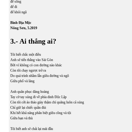
để sống
để đi
để khỏi ngã
Bình Địa Mộc
Nông Sơn, 5.2019
3.- Ai thắng ai?
Tôi biết chắc một điều
Anh sẽ tiến thẳng vào Sài Gòn
Bởi vì không có con đường nào khác
Còn tôi chạy ngược trở ra
Do quá trình nhầm lẫn giữa đường và ngõ
Giữa phố và làng
Anh quân phục đàng hoàng
Tay cờ tay súng đi về phía dinh Độc Lập
Còn tôi cởi áo tháo giày thậm chí quăng luôn cả súng
Chỉ giữ lại chiếc quần đùi
Khi hết khả năng phân biệt giữa công và tội
Giữa bạn và thù
Tôi biết anh sẽ chải lại mái đầu