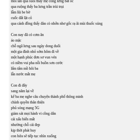
mỗi lần qua suối thấy mẹ còng lưng bắt ốc
qua ruộng thấy ba lưng trần trùi trụi
lẫm lũi be bờ
cuốc đất lật cỏ
qua cánh đồng thấy đàn cò nhởn nhơ gốc rạ ãi mùi thuốc súng
Con nay đã có cơm ăn
áo mặc
chỗ ngã lưng sau ngày dong duổi
một gia đình nhỏ sớm hôm đi về
một hạnh phúc đơn sơ vun vén
có niềm vui pha nỗi buồn sơn cước
lấm tấm mồ hôi ba
lẫn nước mắt mẹ
Con đi đây
sang năm lại về
kể ba mẹ nghe câu chuyện thành phố thông minh
chính quyền thân thiện
phủ sóng mạng 5G
giám sát mọi hành vi công dân
cái xấu biến mất
nhường chỗ cái đẹp
kịp thời phát huy
con hứa sẽ tiếp tục nhìn xuống