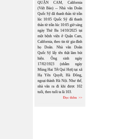
QUẬN CAM, California
(Việt Báo) -- Nhà văn Doãn
Quốc Sỹ đã thanh thản từ trần
lúc 10:05 Quốc Sỹ đã thanh
thản từ trần lúc 10:05 giờ sáng
ngày Thứ Ba 14/10/2025 tại
một bệnh viện ở Quận Cam,
California, theo tin từ gia đình
họ Doãn. Nhà văn Doãn
Quốc Sỹ lấy tên thật làm bút
hiệu. Ông sinh ngày
17/02/1923 (nhằm ngày
Mùng Hai Tết Quí Hợi) tại xã
Hạ Yên Quyết, Hà Đông,
ngoại thành Hà Nội. Như thế,
nhà văn ra đi khi được 102
tuổi, theo tuổi ta là 103.
Đọc thêm