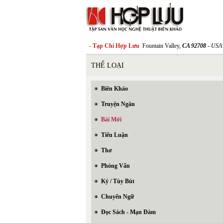
- Tạp Chí Hợp Lưu
Fountain Valley,
CA 92708
- USA
THỂ LOẠI
Biên Khảo
Truyện Ngắn
Bài Mới
Tiểu Luận
Thơ
Phỏng Vấn
Ký / Tùy Bút
Chuyển Ngữ
Đọc Sách - Mạn Đàm