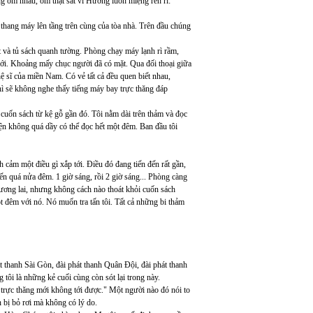
g ôm nhau, ôm thật sát vì Hương luôn miệng rên rỉ:
thang máy lên tầng trên cùng của tòa nhà. Trên đầu chúng
t và tủ sách quanh tường. Phòng chạy máy lạnh rì rầm,
ưới. Khoảng mấy chục người đã có mặt. Qua đối thoại giữa
ệ sĩ của miền Nam. Có vẻ tất cả đều quen biết nhau,
hì sẽ không nghe thấy tiếng máy bay trực thăng đáp
 cuốn sách từ kệ gỗ gần đó. Tôi nằm dài trên thảm và đọc
ện không quá dầy có thể đọc hết một đêm. Ban đầu tôi
h cảm một điều gì xắp tới. Điều đó đang tiến đến rất gần,
ến quá nửa đêm. 1 giờ sáng, rồi 2 giờ sáng... Phòng càng
 tương lai, nhưng không cách nào thoát khỏi cuốn sách
một đêm với nó. Nó muốn tra tấn tôi. Tất cả những bi thảm
át thanh Sài Gòn, đài phát thanh Quân Đội, đài phát thanh
ôi là những kẻ cuối cùng còn sót lại trong này.
y trực thăng mới không tới được." Một người nào đó nói to
 bị bỏ rơi mà không có lý do.