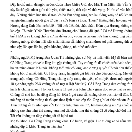
Đây là chỗ mình đã ngồi và đọc Cuốn Theo Chiều Gió, đọc Mặt Trận Miền Tây Vẫn Yên
này là chỗ gặp nhau giữa tình yêu, chiến tranh, thất trận và thất vọng. Nước vỗ vào bờ đ
đây. Những chùm hoa tím sẽ tràn lên bờ làm dòng sông hẹp lại. Sóng xoáy sẽ nổi lên từ
vài gia đình nghe nói đi ghe từ đây ra cửa biển và thoát. Thoát? Không thấy họ quay về
Hương đang lênh đênh trên biển. Tôi biết điều đó, chắc chắn. Đêm qua Hương không ch
lập cập. Tôi nói: "Chắc Thơ phải ôm Hương cho Hương đỡ lạnh." Có thể Hương không 
biết Hương sẽ không chống cự, sẽ để tôi ôm, vì đây là cái ôm hứa hẹn không rung cảm.
Hương mỏng, tôi ôm mãi, siết chặt mãi mà vẫn không chạm được tới phần xương thịt c
như vậy, lăn qua lăn lại, giữa khoảng không, như thế suốt đêm.
*
Những người Mỹ trong Ban Quản Trị, những giáo sư Mỹ và nhân viên Mỹ đã biến mất 
Cô Hồng Trang có vẻ lo lắng khi gặp chúng tôi. Tuy chúng tôi đã có tên trên danh sá
bỏ rơi mình được. Khi nói "không thể" mắt cô long lanh cương quyết. Cô nói như thể 
không bỏ rơi ai hết thật. Cô Hồng Trang là người giữ lời hứa cho đến cuối cùng. Mẹ tô
trong cuộc sống. Cô Hồng Trang chung thủy trong tình yêu, cô chỉ yêu được một người
10 giờ sáng ngày 28/4 chúng tôi có mặt ở Hội Việt Mỹ. Cô Hồng Trang đưa chúng tôi 
hành lý chung quanh. Họ nói khoảng 11 giờ ông John Clark giám đốc sẽ có mặt và sẽ đ
Chúng tôi chờ hơn ba tiếng đồng hồ. Đến 1 giờ trưa vẫn chẳng có xe bus nào tới đón. 
nói ông đã ra phi trường từ tối qua theo lệnh di tản cấp tốc. Ông gửi lời chào và xin lỗi
Trên đường về tôi nhìn qua cửa kính xe hơi, nhìn lên trời, tìm bóng dáng những chiếc
không cao lắm, như thể chúng vừa mới cất cánh, như thể chúng đã cố công chờ đợi mà 
Tôi vẫn không tin rằng chúng tôi đã bị bỏ rơi.
Mẹ tôi khóc. Cô Hồng Trang không khóc. Cô buồn, và giận. Lúc xuống xe cô nắm tay mẹ 
những dịp đi khác. Trang ân hận lắm."
Mẹ tôi nói: