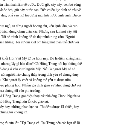
 Tĩnh hai năm về trước. Dưới gốc cây này, ven bờ sông
ất óc ách, giờ này nước cạn. Đến chiều lục bình sẽ trôi về
 đáy, phả vào nơi tôi đứng mùi hơi nước tanh tanh. Đã có
.
ịu ngủ, ra đứng ngoài boong tàu, kêu lạnh lắm, và run
thích đụng chạm thân xác. Nhưng sau khi nói vậy, tôi
 Tôi sẽ tránh không để da thịt mình rung cảm. Người
ủa Hương. Tôi cứ ôm xiết ôm lỏng một thân thể chơi vơi
khỏi Hội Việt Mỹ từ ba hôm nay. Đó là điềm chẳng lành.
ch, nhưng lấy gì bảo đảm? Cô Hồng Trang nói họ không thể
cô đang ở vào vị trí người Mỹ. Nếu là người Mỹ cô sẽ
i nói người nào chung thủy trong tình yêu sẽ chung thủy
. Khi người ấy chết cô không thể yêu ai được nữa.
vào phòng họp. Nhiều gia đình giáo sư khác đang chờ với
ưa chúng tôi vào phi trường.
Cô Hồng Trang gọi điện thoại về nhà ông Clark. Người ta
 cô Hồng Trang, xin lỗi các giáo sư.
 máy bay, những phản lực cơ. Tôi đếm được 15 chiếc, bay
chúng tôi không tới.
tôi xin lỗi: "Tại Trang cả. Tại Trang nên các bạn đã lỡ