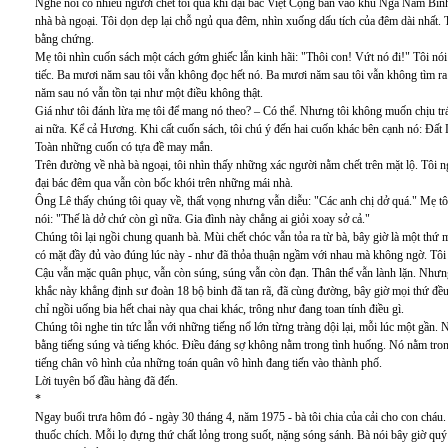
Nghe nói có nhiều người chết tối qua khi đại bác Việt Cộng bắn vào khu Ngã Năm Bìn
nhà bà ngoại. Tôi dọn dẹp lại chỗ ngủ qua đêm, nhìn xuống dấu tích của đêm dài nhấ
bằng chứng.
Mẹ tôi nhìn cuốn sách một cách gớm ghiếc lẫn kinh hãi: "Thôi con! Vứt nó đi!" Tôi nó
tiếc. Ba mươi năm sau tôi vẫn không đọc hết nó. Ba mươi năm sau tôi vẫn không tìm ra t
năm sau nó vẫn tồn tại như một điều không thật.
Giá như tôi đánh lừa mẹ tôi để mang nó theo? – Có thể. Nhưng tôi không muốn chịu trá
ai nữa. Kể cả Hương. Khi cất cuốn sách, tôi chú ý đến hai cuốn khác bên cạnh nó: Đấ
Toàn những cuốn có tựa đề may mắn.
Trên đường về nhà bà ngoại, tôi nhìn thấy những xác người nằm chết trên mặt lộ. Tôi n
đại bác đêm qua vẫn còn bốc khói trên những mái nhà.
Ông Lê thấy chúng tôi quay về, thất vọng nhưng vẫn diễu: "Các anh chị dở quá." Mẹ tôi
nói: "Thế là dở chứ còn gì nữa. Gia đình này chẳng ai giỏi xoay sở cả."
Chúng tôi lại ngồi chung quanh bà. Mùi chết chóc vẫn tỏa ra từ bà, bây giờ là một thứ m
có mặt đầy đủ vào đúng lúc này - như đã thỏa thuận ngầm với nhau mà không ngờ. Tôi 
Cậu vẫn mặc quân phục, vẫn còn súng, súng vẫn còn đạn. Thân thể vẫn lành lặn. Nhưng 
khắc này khẳng định sư đoàn 18 bộ binh đã tan rã, đã cùng đường, bây giờ mọi thứ đều 
chỉ ngồi uống bia hết chai này qua chai khác, trông như đang toan tính điều gì.
Chúng tôi nghe tin tức lẫn với những tiếng nổ lớn từng tràng dội lại, mỗi lúc một gầ
bằng tiếng súng và tiếng khóc. Điều đáng sợ không nằm trong tình huống. Nó nằm tron
tiếng chân vô hình của những toán quân vô hình đang tiến vào thành phố.
Lời tuyên bố đầu hàng đã đến.
*
Ngay buổi trưa hôm đó - ngày 30 tháng 4, năm 1975 - bà tôi chia của cải cho con cháu.
thuốc chích. Mỗi lọ đựng thứ chất lỏng trong suốt, nặng sóng sánh. Bà nói bây giờ 