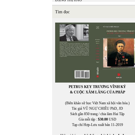
ĐẶNG THỊ HẢO
Đặng Thị Thanh Hương
ĐẶNG THƠ THƠ
Tìm đọc
ĐẶNG TIẾN
ĐẶNG VĂN SINH
Đặng Xuân Xuyến
Đặng-Vũ Vương chuyển ngữ
Đào Duy Anh
ĐÀO TUẤN ẢNH
Đào Tuấn Ảnh chuyển ngữ
Đào Vũ Anh Hùng
Đậu Sỹ Nguyên
ĐINH CƯỜNG
ĐÌNH ĐÌNH
ĐINH LINH
Đinh Ngọc Hùng
PETRUS KEY TRƯƠNG VĨNH KÝ
ĐÌNH NGUYÊN
& CUỘC XÂM LĂNG CỦA PHÁP
ĐINH THỊ THU VÂN
Đinh Trường Chinh
(Biên khảo sử học Việt Nam xã hội văn hóa.)
Đinh Từ Bích Thúy
Tác giả VŨ NGỰ CHIÊU PhD, JD
ĐINH VĂN TUẤN
Sách gần 850 trang / chia làm Hai Tập
Đinh Văn Tuấn dich
Gía mỗi tập :
$30.00
USD
ĐỖ BÍCH THÚY
Tạp chí Hợp-Lưu xuất bản 11-2019
Đỗ Đức
ĐỖ HOÀNG DIỆU