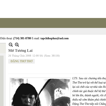
Điện thoại:
(714) 381-8780
E-mail:
tapchihopluu@aol.com
Mở Tương Lai
26 Tháng Chín 2008
12:00 SA
(Xem: 38118)
ĐẶNG THƠ THƠ
LTS: Sau các chương tiểu th
Thơ Thơ trở lại với thể loại
lại cái chết của vợ nhà văn H
chính tác giả thuộc thế hệ 
bé lớn lên, thành người, rồi 
thiếu nữ sớm khám phá chính 
Đặng Thơ Thơ tiếp nối Chẳn