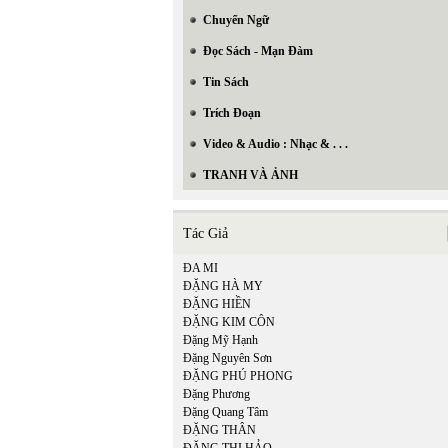
Chuyển Ngữ
Đọc Sách - Mạn Đàm
Tin Sách
Trích Đoạn
Video & Audio : Nhạc & . . .
TRANH VÀ ẢNH
Tác Giả
ĐA MI
ĐẶNG HÀ MY
ĐẶNG HIỀN
ĐẶNG KIM CÔN
Đặng Mỹ Hạnh
Đặng Nguyên Sơn
ĐẶNG PHÚ PHONG
Đặng Phương
Đặng Quang Tâm
ĐẶNG THÂN