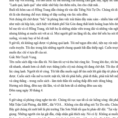
như vậy với Hương. Tôi biết được sự bất thường của những cảm giác này, ngay lúc đan
"Lạnh quá, lạnh quá" như nhắc nhở hãy ôm thêm nữa, ôm cho chặt mãi...
Buổi tối hôm sau cô Hồng Trang dẫn chúng tôi vào đài Tiếng Nói Tự Do. Chúng tôi đi 
tôi là sân thượng chỗ trực thăng sẽ đáp xuống vào lúc nửa đêm.
Nơi chúng tôi chờ được "bốc" là phòng làm việc trải thảm dầy màu xám - nhiều bàn viế
như một cái hộp kín, cách biệt với thành phố Sài Gòn đang thất kinh hoảng loạn bên d
bố mẹ tôi và cô Hồng Trang, tôi biết họ là những nhân viên trong đài và những văn ngh
nhưng không ai muốn nói với ai cả. Mọi người giữ im lặng tối đa, như thể nếu họ nói t
xuống, và máy bay sẽ bỏ đi mất.
9 giờ tối, tôi không ngủ được vì phòng quá lạnh. Tôi mở ngọn đèn nhỏ, tiện tay rút một
cuốn truyện. Tôi đọc trong khi những người chung quanh bắt đầu thiếp ngủ. Cuốn truy
muốn đọc chỉ vì tựa đề của nó.
Giấc Mơ Tuyệt Vọng.
Tên cuốn sách đập vào đầu tôi. Nó làm tôi sợ và thu hút cùng lúc. Trong khi đọc, tôi lin
rất nhanh, nhanh hơn cả chiếc trực thăng (nếu có) mà chúng tôi đang chờ đợi. Tôi đọc đ
lúc càng lạnh. Người tôi tê cóng. Tôi bắt đầu muốn ngủ để tìm một lời giải đáp từ phía
được. Cuốn sách vẫn mở ra trước mặt tôi, bắt tôi phải hiểu, phải đi thấu, phải trải hết 
và căng thẳng – trong cuốn sách - làm tinh thần tôi xuống thấp đến mức đóng băng.
Hương nói đúng, đêm nay dài lắm, và sẽ dài hơn tất cả những đêm sau này.
Đêm rạng ngày 30 tháng 4.
*
6 giờ sáng cả phòng cùng nghe tin tức. Chúng tôi sục xạo tất cả các luồng sóng: đài ph
Mặt Trận Giải Phóng, đài BBC, đài VOA... Không còn đài tiếng nói Tự Do nữa. Chúng t
Bây giờ chúng tôi mới biết là phi trường Tân Sơn Nhất tối qua bị pháo dữ dội. "Tại vậ
giọng. Những người còn lại gật đầu, chấp nhận giải thích này. Nó có lý. Không ai muốn