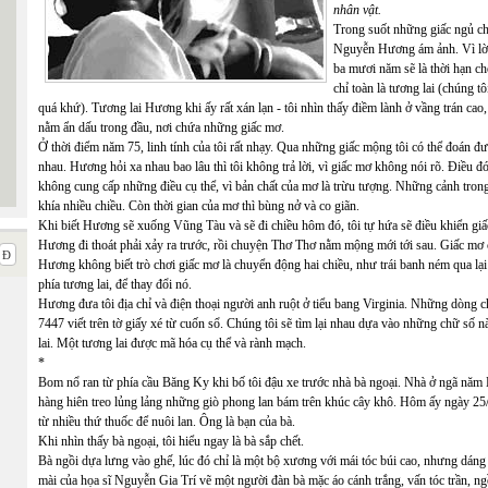
nhân vật.
Trong suốt những giấc ngủ ch
Nguyễn Hương ám ảnh. Vì lời 
ba mươi năm sẽ là thời hạn c
chỉ toàn là tương lai (chúng t
quá khứ). Tương lai Hương khi ấy rất xán lạn - tôi nhìn thấy điềm lành ở vầng trán cao,
nằm ẩn dấu trong đầu, nơi chứa những giấc mơ.
Ở thời điểm năm 75, linh tính của tôi rất nhạy. Qua những giấc mộng tôi có thể đoán đư
nhau. Hương hỏi xa nhau bao lâu thì tôi không trả lời, vì giấc mơ không nói rõ. Điề
không cung cấp những điều cụ thể, vì bản chất của mơ là trừu tượng. Những cảnh tro
khía nhiều chiều. Còn thời gian của mơ thì bùng nở và co giãn.
Khi biết Hương sẽ xuống Vũng Tàu và sẽ đi chiều hôm đó, tôi tự hứa sẽ điều khiển g
Hương đi thoát phải xảy ra trước, rồi chuyện Thơ Thơ nằm mộng mới tới sau. Giấc mơ 
Hương không biết trò chơi giấc mơ là chuyển động hai chiều, như trái banh ném qua lại 
phía tương lai, để thay đổi nó.
Hương đưa tôi địa chỉ và điện thoại người anh ruột ở tiểu bang Virginia. Những dòng
7447 viết trên tờ giấy xé từ cuốn sổ. Chúng tôi sẽ tìm lại nhau dựa vào những chữ số 
lai. Một tương lai được mã hóa cụ thể và rành mạch.
*
Bom nổ ran từ phía cầu Băng Ky khi bố tôi đậu xe trước nhà bà ngoại. Nhà ở ngã năm 
hàng hiên treo lủng lảng những giò phong lan bám trên khúc cây khô. Hôm ấy ngày 25
từ nhiều thứ thuốc để nuôi lan. Ông là bạn của bà.
Khi nhìn thấy bà ngoại, tôi hiểu ngay là bà sắp chết.
Bà ngồi dựa lưng vào ghế, lúc đó chỉ là một bộ xương với mái tóc búi cao, nhưng dáng 
mài của họa sĩ Nguyễn Gia Trí vẽ một người đàn bà mặc áo cánh trắng, vấn tóc trần, ng