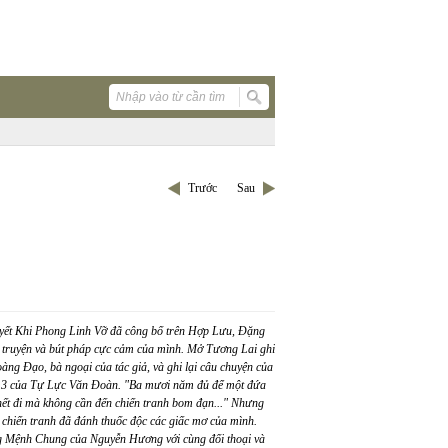
Trước
Sau
uyết Khi Phong Linh Vỡ đã công bố trên Hợp Lưu, Đặng
 tự truyện và bút pháp cực cảm của mình. Mở Tương Lai ghi
oàng Đạo, bà ngoại của tác giả, và ghi lại câu chuyện của
thứ 3 của Tự Lực Văn Đoàn. "Ba mươi năm đủ để một đứa
chết đi mà không cần đến chiến tranh bom đạn..." Nhưng
chiến tranh đã đánh thuốc độc các giấc mơ của mình.
g Mệnh Chung của Nguyễn Hương với cùng đối thoại và