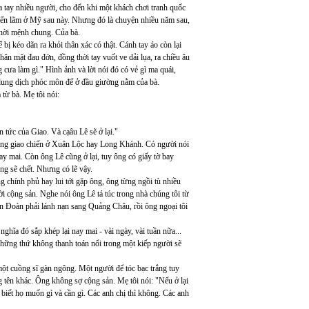
ua tay nhiều người, cho đến khi một khách chơi tranh quốc
triển lãm ở Mỹ sau này. Nhưng đó là chuyện nhiều năm sau,
thời mệnh chung. Của bà.
 bị kéo dãn ra khỏi thân xác có thật. Cánh tay áo còn lại
n mặt đau đớn, đồng thời tay vuốt ve dải lụa, ra chiều âu
 cưa làm gì." Hình ảnh và lời nói đó có vẻ gì ma quái,
ng dung dịch phóc môn để ở đầu giường nằm của bà.
 từ bà. Mẹ tôi nói:
 tức của Giao. Và cạâu Lê sẽ ở lại."
đang giao chiến ở Xuân Lộc hay Long Khánh. Có người nói
nay mai. Còn ông Lê cũng ở lại, tuy ông có giấy tờ bay
ng sẽ chết. Nhưng có lẽ vậy.
g chính phủ hay lui tới gặp ông, ông từng ngồi tù nhiều
ời cộng sản. Nghe nói ông Lê tá túc trong nhà chúng tôi từ
ăn Đoàn phải lánh nạn sang Quảng Châu, rồi ông ngoại tôi
nghĩa đó sắp khép lại nay mai - vài ngày, vài tuần nữa...
 những thứ không thanh toán nổi trong một kiếp người sẽ
một cuồng sĩ gàn ngông. Một người để tóc bạc trắng tuy
g tên khác. Ông không sợ cộng sản. Mẹ tôi nói: "Nếu ở lại
i biết họ muốn gì và cần gì. Các anh chị thì không. Các anh