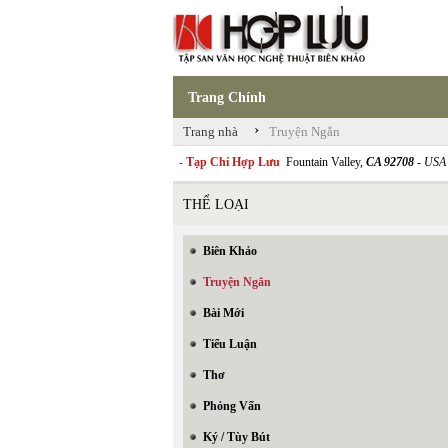
Trang Chính
›
Trang nhà
Truyện Ngắn
- Tạp Chí Hợp Lưu
Fountain Valley,
CA 92708
- USA
THỂ LOẠI
Biên Khảo
Truyện Ngắn
Bài Mới
Tiểu Luận
Thơ
Phỏng Vấn
Ký / Tùy Bút