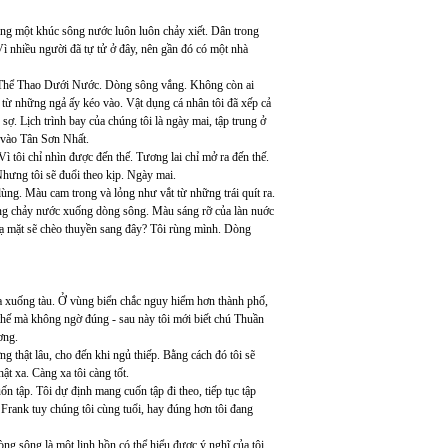
gang một khúc sông nước luôn luôn chảy xiết. Dân trong
 Vì nhiều người đã tự tử ở đây, nên gần đó có một nhà
ộ Thể Thao Dưới Nước. Dòng sông vắng. Không còn ai
 từ những ngả ấy kéo vào. Vật dụng cá nhân tôi đã xếp cả
 sợ. Lịch trình bay của chúng tôi là ngày mai, tập trung ở
s vào Tân Sơn Nhất.
Vì tôi chỉ nhìn được đến thế. Tương lai chỉ mở ra đến thế.
Nhưng tôi sẽ đuổi theo kịp. Ngày mai.
g. Màu cam trong và lỏng như vắt từ những trái quít ra.
đang chảy nước xuống dòng sông. Màu sáng rỡ của làn nuớc
 lạ mặt sẽ chèo thuyền sang đây? Tôi rùng mình. Dòng
 xuống tàu. Ở vùng biển chắc nguy hiểm hơn thành phố,
 thế mà không ngờ đúng - sau này tôi mới biết chú Thuần
ơng.
g thật lâu, cho đến khi ngủ thiếp. Bằng cách đó tôi sẽ
t xa. Càng xa tôi càng tốt.
n tập. Tôi dự định mang cuốn tập đi theo, tiếp tục tập
 Frank tuy chúng tôi cùng tuổi, hay đúng hơn tôi đang
dòng sông là một linh hồn có thể hiểu được ý nghĩ của tôi.