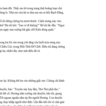
a hạm đội. Thấy mẹ tôi trong trạng thái hoảng loạn chú
 đừng lo. Nhà em vừa lái xe đưa mẹ em ra bến Bạch Đằng.
chỗ tôi đứng chừng ba mươi thước. Cảnh tượng này vừa
Phú? Mẹ tôi hỏi: "Sao có đi không?" Bố tôi lắc đầu: "Nguy
 hẹn ngày mai xuống bãi gần chỗ Kiên đóng quân."
ọng len lỏi vào trong yên lặng của buổi trưa nóng nực.
o Chiều Gió, trong Một Thời Để Chết. Điều tôi đang chứng
p lại, nhiều lần, như một điều đã cũ.
c lại. Không thể tin vào những giấc mơ. Chúng chỉ đánh
uyền, bảo: "Truyện này hay lắm, Thơ Thơ phải đọc."
nh hết cỡ. Hương nằm xuống sàn thuyền, bảo tôi, giọng
." Tôi ngoan ngoãn nằm úp lên người Hương. Con thuyền
ng chạy khắp người như điện. Lần đầu tiên tôi có cảm giác