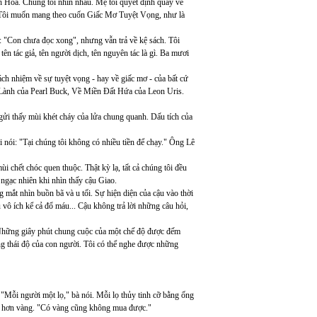
h Hòa. Chúng tôi nhìn nhau. Mẹ tôi quyết định quay về
t. Tôi muốn mang theo cuốn Giấc Mơ Tuyệt Vọng, như là
i: "Con chưa đọc xong", nhưng vẫn trả về kệ sách. Tôi
ên tác giả, tên người dịch, tên nguyên tác là gì. Ba mươi
ch nhiệm về sự tuyệt vọng - hay về giấc mơ - của bất cứ
t Lành của Pearl Buck, Về Miền Đất Hứa của Leon Uris.
gửi thấy mùi khét cháy của lửa chung quanh. Dấu tích của
 nói: "Tại chúng tôi không có nhiều tiền để chạy." Ông Lê
ùi chết chóc quen thuộc. Thật kỳ lạ, tất cả chúng tôi đều
ngạc nhiên khi nhìn thấy cậu Giao.
mắt nhìn buồn bã và u tối. Sự hiện diện của cậu vào thời
vô ích kể cả đổ máu... Cậu không trả lời những câu hỏi,
n. Những giây phút chung cuộc của một chế độ được đếm
g thái độ của con người. Tôi có thể nghe được những
 "Mỗi người một lọ," bà nói. Mỗi lọ thủy tinh cỡ bằng ống
quý hơn vàng. "Có vàng cũng không mua được."