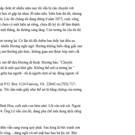
ập chờn từ nhiều năm nay tôi vẫn bị câu chuyện với
hẹn sẽ gặp lại nhau 30 năm nữa. Sớm hơn thì tốt, nhưng
hót. Lúc đó chúng tôi đang đứng ở năm 1975, cuộc sống
ôi chưa có một hiện tại riêng, chưa đủ ký ức để làm thành
 mũi thẳng, ấn đường sáng láng. Còn tương lai của tôi thì
ợc tương lai. Có lần tôi đã chiêm bao thấy hai đứa xa
u đó khiến Hương nghi ngờ. Hương không hiểu rằng giấc mơ
ng mơ thường phi thực, không gian mơ được bóp méo cắt
iấc mơ để đưa Hương đi thoát. Hương bảo: "Chuyện
chỉ là một quá khứ gần. Không thể mở ra tương lai."
giữa hai người - tôi là người chơi sẽ tác động ngược về
 chữ P.O. Box 1124 Fairway, VA. 22043 và (703) 717-
này. Tôi cầm mẩu giấy như thể nó là bằng chứng của tương
Bình Hòa, cuối một con hẻm nhỏ. Lối vào trải sỏi. Ngoài
/4. Ông Lê vẫn còn đó, đang pha chế một dung dịch riêng
điệu vẫn sang trọng quý phái. Sau lưng là bức tranh sơn
ồi võng – dáng ngồi và nét mặt hao hao bà lúc trẻ. Bức