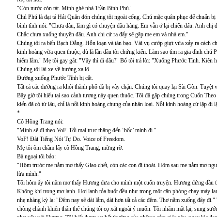
"Còn nước còn tát. Mình ghé nhà Trần Bình Phú."
Chú Phú là đại tá Hải Quân đón chúng tôi ngoài cổng. Chú mặc quân phục để chuẩn bị r
bình tĩnh nói: "Chưa đâu, làm gì có chuyện đầu hàng. Em vẫn ở lại chiến đấu. Anh chị
Chắc chưa xuống thuyền đâu. Anh chị cứ ra đấy sẽ gặp mẹ em và nhà em."
Chúng tôi ra bến Bạch Đằng. Hỗn loạn và tàn bạo. Vài vụ cướp giựt vừa xảy ra cách 
kinh hoàng vừa quen thuộc, dù là lần đầu tôi chứng kiến. Làm sao tìm ra gia đình chú 
hiểm lắm." Mẹ tôi gay gắt: "Vậy thì đi đâu?" Bố tôi trả lời: "Xuống Phước Tĩnh. Kiên
Chúng tôi lái xe về hướng xa lộ.
Đường xuống Phước Tĩnh bị cắt.
Tất cả các đường ra khỏi thành phố đã bị vây chặn. Chúng tôi quay lại Sài Gòn. Tuyệt v
Bây giờ tôi hiểu tại sao cảnh tượng này quen thuộc. Tôi đã gặp chúng trong Cuốn The
kiến đã có từ lâu, chỉ là nỗi kinh hoàng chung của nhân loại. Nỗi kinh hoàng cứ lặp đi lặ
*
Cô Hồng Trang nói:
"Mình sẽ đi theo VoF. Tối mai trực thăng đến ‘bốc’ mình đi."
VoF! Đài Tiếng Nói Tự Do. Voice of Freedom.
Mẹ tôi ôm chầm lấy cô Hồng Trang, mừng rỡ.
Bà ngoại tôi bảo:
"Hôm trước me nằm mơ thấy Giao chết, còn các con đi thoát. Hôm sau me nằm mơ ngượ
lừa mình."
Tối hôm ấy tôi nằm mơ thấy Hương đưa cho mình một cuốn truyện. Hương đứng đầu th
Không khí trong mơ lạnh. Hơi lạnh tỏa buốt đều như trong một căn phòng chạy máy lạ
nhẹ nhàng kỳ lạ: "Đêm nay sẽ dài lắm, dài hơn tất cả các đêm. Thơ nằm xuống đây đi
chòng chành khiến thân thể chúng tôi cọ xát ngoài ý muốn. Tôi nhắm mắt lại, sung sướ