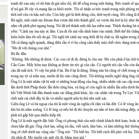
tranh đó sau này cô tôi bán đi giá nửa chỉ, đủ để sống trong một tháng. Bức tranh sẽ q
tế trả giá 30 cây và mang lậu ra khỏi nước. Tôi sẽ nhận ra bức tranh trong một phòng 
thời mở cửa và hậu mở cửa. Còn bây giờ là thời đóng cửa, thời tuyệt cùng. Đó cũng là 
Bà ngồi, một cánh tay khoan thai vươn dài trên thành ghế, sự vươn dài hơi lạ kỳ như thể
nằm vắt phất phơ ngang bụng. Nó đã trở thành một dải lụa mềm mại. Thỉnh thoảng bà nhă
yếm: "Cánh tay ma này ác lắm. Cưa đi rồi mà vẫn dính bám vào mình. Biết thế thì chẳng
luôn luôn làm tôi nổi da gà. Tôi nghĩ tới cánh tay ung thối đã bị chặt ra, đã ngâm tro
Tất cả đang ngồi quanh, dáng điệu rầu rĩ vì họ cùng cảm thấy mùi chết chóc đang toát ra
"Me đi với chúng con nhé."
Bà lắc đầu:
"Không. Me không đi được. Các con cứ đi đi, đừng lo cho me. Me còn phải ở lại chờ tin
Cậu Giao. Mấy hôm nay không ai được tin tức gì của cậu. Có người nói cậu vẫn còn 
cậu đã mất tích. Vì vậy bà phải ở lại. Bà ở lại là đúng. Đàng nào bà cũng sẽ chết trong 
trong tay từ cả tuần nay, muốn đi lúc nào cũng được. Tôi không muốn nghĩ rằng ông cũ
Ông Lê là một nhân vật bí mật vì những hoạt động của ông, nhiều nhân vật cao cấp tron
lần dưới thời Pháp thuộc lẫn thời cộng hòa, và ông sẽ còn ngồi tù nhiều lần nữa dưới th
hồi Việt Minh bắt đầu thanh toán các đảng phái khác, lúc các nhân vật trong Tự Lực V
chết một cái chết đầy bí ẩn và nhiều người nữa bị thủ tiêu mất xác.
Giữa ông Lê và bà ngoại của tôi là một vòng ân nghĩa rối rắm và lâu đời. Có lẽ vòng ân 
khi bà tôi nằm xuống. Có lẽ ông sợ nếu bỏ đi thì chuyện nợ nần sẽ kéo dài trùng điệp,
phải trả gấp bội qua nhiều kiếp tới.
Ông Lê là một người đặc biệt. Ông có phong thái của một chính khách thời loạn, hoặc 
chưa hẳn đã già. Ông chơi lan, uống trà tầu, viết sách, làm báo, và làm những thứ khôn
ông sẽ chết dưới tay cộng sản." Ông nói: "Tôi biết họ. Tôi biết cách đối phó với họ. Tô
chị phải đi. Me muốn các anh chị đi, bằng mọi giá."