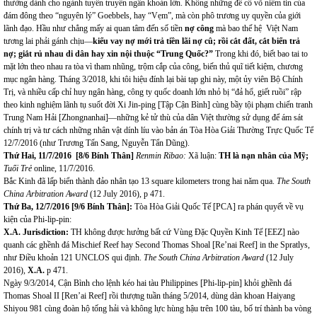
thường dành cho ngành tuyên truyền ngân khoản lớn. Không những để cổ võ niềm tin của
đám đông theo “nguyên lý” Goebbels, hay “Vẹm”, mà còn phô trương uy quyền của giới
lãnh đạo. Hầu như chẳng mấy ai quan tâm đến số tiền
nợ công
mà bao thế hệ Việt Nam
tương lai phải gánh chịu—
kiểu vay nợ mới trả tiền lãi nợ cû; rồi cắt đất, cắt biển trả
nợ; giắt r
ủ nhau di dân hay xin nội thuộc “Trung Quốc?”
Trong khi đó, biết bao tai to
mặt lớn theo nhau ra tòa vì tham nhũng, trộm cắp của công, biến thủ quĩ tiết kiệm, chương
mục ngân hàng. Tháng 3/2018, khi tôi hiệu đính lại bài tạp ghi này, một ủy viên Bộ Chính
Trị, và nhiều cấp chỉ huy ngân hàng, công ty quốc doanh lớn nhỏ bị “đả hổ, giết ruồi” rập
theo kinh nghiệm lãnh tụ suốt đời Xi Jin-ping [Tập Cận Bình] cùng bầy tội phạm chiến tranh
Trung Nam Hải [Zhongnanhai]—những kẻ tử thù của dân Việt thường sử dụng để ám sát
chính trị và tư cách những nhân vật dính líu vào bản án Tòa Hòa Giải Thường Trực Quốc Tế
12/7/2016 (như Trương Tấn Sang, Nguyễn Tẩn Dũng).
Thứ Hai, 11/7/2016 [8/6 Bính Thân]
Renmin Ribao:
Xã luận:
TH là nạn nhân của Mỹ;
Tuổi Trẻ
online, 11/7/2016.
Bắc Kinh đã lấp biển thành đảo nhân tạo 13 square kilometers trong hai năm qua.
The South
China Arbitration Award
(12 July 2016), p 471.
Thứ Ba, 12/7/2016 [9/6 Bính Thân]:
Tòa Hòa Giải Quốc Tế [PCA] ra phán quyết về vụ
kiện của Phi-lip-pin:
X.A. Jurisdiction:
TH không được hưởng bất cứ Vùng Đặc Quyền Kinh Tế [EEZ] nào
quanh các ghềnh đá Mischief Reef hay Second Thomas Shoal [Re’nai Reef] in the Spratlys,
như Điều khoản 121 UNCLOS qui định.
The South China Arbitration Award
(12 July
2016),
X.A.
p 471.
Ngày 9/3/2014, Cận Bình cho lệnh kéo hai tàu Philippines [Phi-lip-pin] khỏi ghềnh đá
Thomas Shoal II [Ren’ai Reef] rồi thượng tuần tháng 5/2014, dùng dàn khoan Haiyang
Shiyou 981 cùng đoàn hộ tống hải và không lực hùng hậu trên 100 tàu, bố trí thành ba vòng