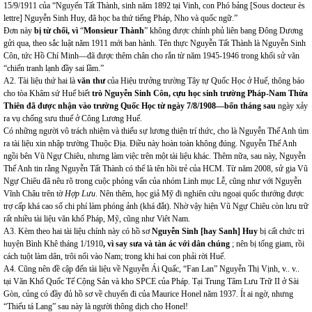
15/9/1911 của
“Nguyển Tất Thành, sinh năm 1892 tại Vinh, con Phó bảng [Sous docteur ès
lettre] Nguyễn Sinh Huy, đã học ba thứ tiếng Pháp, Nho và quốc ngữ.”
Đơn này
bị từ chối, vì
“
Monsieur Thành
” không được chính phủ liên bang Đông Dương
gửi qua, theo sắc luật năm 1911 mới ban hành. Tên thực Nguyễn Tất Thành là Nguyễn Sinh
Côn, tức Hồ Chí Minh—đã được thêm chân cho rắn từ năm 1945-1946 trong khối sử văn
“chiến tranh lạnh đầy sai lầm.”
A2. Tài liệu thứ hai là
văn thư
của Hiệu trưởng trường Tây tự Quốc Học ở Huế, thông báo
cho tòa Khâm sứ Huế biết
trò Nguyễn Sinh Côn, cựu học sinh trường Pháp-Nam Thừa
Thiên đã được nhận vào trường Quốc Học từ ngày 7/8/1908—bốn tháng sau
ngày xảy
ra vụ chống sưu thuế ở Công Lương Huế.
Có những người vô trách nhiệm và thiếu sự lương thiện trí thức, cho là Nguyễn Thế Anh tìm
ra tài liệu xin nhập trường Thuộc Địa. Điều này hoàn toàn không đúng. Nguyễn Thế Anh
ngồi bên Vũ Ngự Chiêu, nhưng làm việc trên một tài liệu khác. Thêm nữa, sau này, Nguyễn
Thế Anh tin rằng Nguyễn Tất Thành có thể là tên hồi trẻ của HCM. Từ năm 2008, sử gia Vũ
Ngự Chiêu đã nêu rõ trong cuộc phỏng vấn của nhóm Linh mục Lễ, cũng như với Nguyễn
Vĩnh Châu trên tờ
Hợp Lưu
. Nên thêm, học giả Mỹ đi nghiên cứu ngoại quốc thướng được
trợ cấp khá cao số chi phí làm phóng ảnh (khá đắt). Nhờ vậy hiện Vũ Ngự Chiêu còn lưu trữ
rất nhiều tài liệu văn khố Pháp, Mỹ, cũng như Viêt Nam.
A3. Kèm theo hai tài liệu chính này có hồ sơ
Nguyễn Sinh [hay Sanh] Huy
bị cất chức tri
huyện Bình Khê tháng 1/1910
, vì say sưa và tàn ác với dân chúng
; nên bị tống giam, rồi
cách tuột làm dân, trôi nổi vào Nam; trong khi hai con phải rời Huế.
A4. Cũng nên đề cập đến tài liệu về Nguyễn Ái Quấc, “Fan Lan” Nguyễn Thị Vịnh, v.. v..
tại Văn Khố Quốc Tế Cộng Sản và kho SPCE của Pháp. Tại Trung Tâm Lưu Trữ II ở Sài
Gòn, củng có đầy đủ hồ sơ về chuyến đi của Maurice Honel năm 1937. Ít ai ngờ, nhưng
“Thiếu tá Lang” sau này là người thông dịch cho Honel!