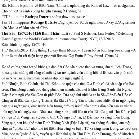
force, in accordance with international law.
Bắc Kinh ra Bạch thư về Biển Nam: “China is upholding the Rule of Law: free navigation..
Cho phi cơ hạ cánh xuống hai phi trường ở Trường Sa.
“TT Phi-lip-pin
Rodrigo Duterte
soften down its stance.”
Tân TT Philippines
Rodrigo Duterte
từng tuyên bố TC đề nghị viện trợ xây đường sắt nối
liền Manila và khu căn cứ Clark.
Thứ Sáu, 15/7/2016 [12/6 Bính Thân]
Luật sư Paul S Reichler. Jane Perlez, “Defending
David Against the World’s Goliaths in International Court;” NYT, 15/7/2016.
Đảo chính hụt ngày 15/7/2016.
Thứ Ba, 9/8/2016 Tổng thống Turkey thăm Moscow. Tuyên bố tại buổi họp báo chung với
Putin là muốn cải thiện bang giao với Russia, Gọi Putin là “my friend. China 24.
Xe cộ chừng thưa bớt vì không ít dân Sài Gòn tản đi các tỉnh và trung tâm du lịch. Trong
khoang của chúng tôi cũng có một kỹ sư trẻ ngành viễn thông hối hả lên tàu vào phút chót
để ra Nha Trang thăm bạn bè nhân dịp bốn ngày nghỉ lễ.
Phú Nhuận, Bình Chánh, rồi Thủ Đức—ba quận của tỉnh Gia Định cũ đã sát nhập vào Sài
Gòn. Phía Đông thành phố đang phát triển nhanh, đặc biệt là khu Hàng Xanh-Thị Nghè.
Đây là cửa ngõ vào Sài Gòn từ phía Bắc. Cửa ngõ thứ nhất là xa lộ Sài-Gòn/Biên Hòa cũ.
Chuyến đi Bầu Cạn (Long Thành), Bà Rịa và Vũng Tàu ít tuần trước khiến đi từ ngỡ ngàng
này qua ngỡ ngàng khác trước hiện tượng
“đô thị hóa”
của những đồn điền cao su và thị
trấn nghèo nàn ngày nào. Nhà cửa, công xưởng nối liền từ cầu Tân Cảng tới Thủ Đức (Quận
9), ngã tư đi Vũng Tàu (Quốc lộ 61). Cửa ngõ thứ hai, từ Bắc vào xa cảng miền Đông.
Sáng qua, sau khi ghé thăm Dinh Thống Nhất (Độc Lập cũ), vợ chồng tôi cũng làm một
chuyến “phiêu lưu” nho nhỏ tới Biên Hòa bằng xe buýt. Từ xa cảng miền Đông, xe vượt cầu
Mới, bọc ra Quốc lộ 1-A, xuyên qua lãnh thổ quận Thủ Đức, Bình Dương, rồi đổ khách ở