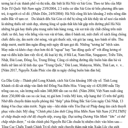
tương lai ở các thành phố và thị trấn, đặc biệt là Hà Nội và Sài Gòn. Theo tư liêu của
Mặt
Trận Tổ Quốc Việt Nam
ngày 23/9/2004, 2.5 triệu cư dân Sài Gòn từ bốn phương đến tạm
trú, ít người có sổ đỏ. (
Nhân Dân,
24/9/2004) Hà Nội cũng lôi kéo khoảng 2 triệu nông dân
miền Bắc về tạm cư. Du khách đến Sài Gòn có thể bị sửng sốt khi thấy tài xế
taxi
của mình
là những thiếu nữ xinh đẹp, nhưng lòng sẽ quặn thắt khi bắt gặp trên đường phố Hà Nội
những bà già hay thiếu phụ trung niên bán hàng rong, vài sọt trái cây chất chồng trên một
chiếc xe thồ, hay vốn liếng vỏn vẹn vài tờ báo, dăm ổ bánh mì, một chiếc rổ xách lỏng chỏng
chiếc điếu cày, ấm nước chè nóng, vài gói thuốc nội, vài gói lạc rang, kẹo bánh rẻ tiền. Thu
nhập mươi, mười lăm ngàn đồng một ngày đã tạm gọi đủ. Những “tương lai” bệch xám.
May mắn và khéo chạy chọt hơn thì đi “ngoại” hay “lao động quốc tế” với đồng lương rẻ
mạt và điều kiện làm việc tồi tệ, đủ loại kỳ thị, ở Mã Lai, Nam Hàn, Singapore, Triều Tiên,
Nhật, Đài Loan, Đông Âu, Trung Đông. Cũng có những đường dây buôn bán đàn bà và
thiếu nữ làm nô lệ tình dục qua “Trung Quốc,” Đài Loan, Malaysia, Miên, Thái Lan, v.. v...
[Năm 2017, Nguyễn Xuân Phúc còn đặt ra ngày chống buôn bán đàn bà].
Ga Dầu Giây—Thành phố Long Khánh, cách Sài Gòn khoảng 100 cây số. Tỉnh Long
Khánh cũ đã sát nhập vào lãnh thổ Đổng Nai-Biên Hòa. Vùng này có 420,000 mẫu Tây
trồng cao-su, sản lượng mỗi năm 348,000 tấn cao su thô. (Năm 2004, Việt Nam xuất cảng
được 250,000 tấn cao su các loại, trị giá hơn 3 triệu Mỹ kim, xếp hạng thứ 15 trên thế giới).
Nhớ đến chuyến thăm tuyến phòng thủ “thép” phía Đông Bắc Sài Gòn ngày Chủ Nhật, 13
tháng 4 ba chục năm trước. Ngày này—khi nhân viên Tòa Đại sứ Pháp đang tìm cách thuyết
phục viên chức Mỹ rằng
“Chính phủ Lâm thời Cộng Hòa Miền Nam Việt Nam [CP/LTMN]
sẽ chấp thuận một chế độ chuyển tiếp, trung lập; Đại tướng Dương Văn Minh “lớn” có thể
chấp nhận được,”
và tân chính phủ Nguyễn Bá Cẩn chuẩn bị nhiệm chức vào hôm sau—
Tổng Cục Chiến Tranh Chính Trị tổ chức một chuyến thăm mặt trận Xuân Lộc cho giới