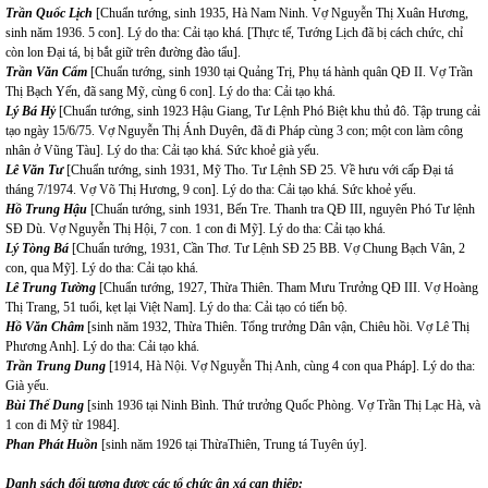
Trần Quốc Lịch
[Chuẩn tướng, sinh 1935, Hà Nam Ninh. Vợ Nguyễn Thị Xuân Hương,
sinh năm 1936. 5 con]. Lý do tha: Cải tạo khá. [Thực tế, Tướng Lịch đã bị cách chức, chỉ
còn lon Đại tá, bị bắt giữ trên đường đào tẩu].
Trần Văn Cẩm
[Chuẩn tướng, sinh 1930 tại Quảng Trị, Phụ tá hành quân QĐ II. Vợ Trần
Thị Bạch Yến, đã sang Mỹ, cùng 6 con]. Lý do tha: Cải tạo khá.
Lý Bá Hỷ
[Chuẩn tướng, sinh 1923 Hậu Giang, Tư Lệnh Phó Biệt khu thủ đô. Tập trung cải
tạo ngày 15/6/75. Vợ Nguyễn Thị Ánh Duyên, đã đi Pháp cùng 3 con; một con làm công
nhân ở Vũng Tàu]. Lý do tha: Cải tạo khá. Sức khoẻ già yếu.
Lê Văn Tư
[Chuẩn tướng, sinh 1931, Mỹ Tho. Tư Lệnh SĐ 25. Về hưu với cấp Đại tá
tháng 7/1974. Vợ Võ Thị Hương, 9 con]. Lý do tha: Cải tạo khá. Sức khoẻ yếu.
Hồ Trung Hậu
[Chuẩn tướng, sinh 1931, Bến Tre. Thanh tra QĐ III, nguyên Phó Tư lệnh
SĐ Dù. Vợ Nguyễn Thị Hội, 7 con. 1 con đi Mỹ]. Lý do tha: Cải tạo khá.
Lý Tòng Bá
[Chuẩn tướng, 1931, Cần Thơ. Tư Lệnh SĐ 25 BB. Vợ Chung Bạch Vân, 2
con, qua Mỹ]. Lý do tha: Cải tạo khá.
Lê Trung Tường
[Chuẩn tướng, 1927, Thừa Thiên. Tham Mưu Trưởng QĐ III. Vợ Hoàng
Thị Trang, 51 tuổi, kẹt lại Việt Nam]. Lý do tha: Cải tạo có tiến bộ.
Hồ Văn Châm
[sinh năm 1932, Thừa Thiên. Tổng trưởng Dân vận, Chiêu hồi. Vợ Lê Thị
Phương Anh]. Lý do tha: Cải tạo khá.
Trần Trung Dung
[1914, Hà Nội. Vợ Nguyễn Thị Anh, cùng 4 con qua Pháp]. Lý do tha:
Già yếu.
Bùi Thế Dung
[sinh 1936 tại Ninh Bình. Thứ trưởng Quốc Phòng. Vợ Trần Thị Lạc Hà, và
1 con đi Mỹ từ 1984].
Phan Phát Huồn
[sinh năm 1926 tại ThừaThiên, Trung tá Tuyên úy].
Danh sách đối tượng được các tổ chức ân xá can thiệp: