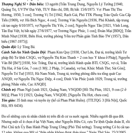
Thượng Nghị Sĩ + Dân biểu:
13 người (Trần Trung Dung, Nguyễn Lý Tưởng [1940,
Quảng Trị, UVTW Đại Việt, TUV Báo chí, DB, Bị bắt: 15/6/1975. Vợ: Phan Thị Thu
Hương, 1950, 5 con]; Trương Vị Trí [1942, Rạch Giá, Phó TTK Phong Trào Quốc Gia Cấp
Tiến (1969), vợ: Hà Bích Ngọc, 4 con]; Trương Văn Nguyên [1936, Phú Khánh, tập trung
cải tạo ngày 6/10/1975, vợ Nguyễn Thị Yến, 2 con]; Nguyễn Ngọc Tân [1921, Vĩnh Long,
Tân Đại Việt, bị bắt ngày 27/6/1977, vợ Trương Ngọc Phúc, 1 con]; Đoàn Mại [BĐQ]; Trần
Minh Nhựt [1938, Biên Hoà, trưởng phòng Yểm trợ Phản gián Tình Báo TW (1957), Dân
biểu (1967-1975)].
Quân đội:
Lý Tòng Bá.
Cảnh Sát-An Ninh Quân Đội
:
Phạm Kim Quy [1930, Chợ Lớn, Đại tá, trưởng khối Tư
pháp Bộ Tư lệnh CSQG, vợ Nguyễn Thị Kim Thanh + 2 con học Y khoa ở Pháp]; Nguyễn
Văn Bê [Bé?] [1930, Sóc Trăng, Đại tá, trưởng khối Hành quân BTL CSQG, vợ cả, Trần
Thị Hai, ở Sài Gòn, 7 con (1 Mỹ, 2 Pháp, 3 Canada), vợ hai, Khúc Minh Thơ, Sài Gòn];
Nguyễn Trí Tuệ [1933, Hà Nam Ninh, Trung tá, trưởng phòng điều tra tổng quát Cục
ANQĐ, vợ Nguyễn Thị Ngọc Diệp, 4 con]; Đinh Văn Phúc [sinh 1929, Trung tá, trưởng
phòng Nhân viên, Cục ANQĐ].
Chính trị:
Phan Ngô [sinh 1921, Quảng Nam, VNQDĐ [Hồ Thị Phin, 1921, 9 con (2 ở
Mỹ)]; Phan Vỹ [1923, Quảng Nam, VNQDĐ, [Nguyễn Thị Hợi, chưa con].
Tôn giáo:
35 linh mục và tuyên úy (kể cả Phan Phát Huồn). (TTLTQG 3 [Hà Nội], Quốc
Hội, HS 6434).
Đa số những cựu tù nhân chính trị trên đã di cư ra nuớc ngoài. Nhiều người đã qua đời.
Nhưng một số ít chọn ở lại Việt Nam, như Nguyễn Hữu Có, cựu Tư lệnh Quân đoàn II, rồi
Phó Chủ tịch Ủy Ban Hành Pháp Trung Ương (Phó Thủ tướng). Trung tướng Có bị cải tạo
12 năm, không qua Mỹ vì “thân nhân không được tháp tùng.” Ngày Thứ Sáu, 25/3/2005