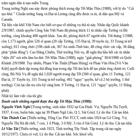
trăm ngàn dân tị nạn miền Trung.
Trung tướng Nghi sau này được phóng thích trong dịp Tết Mậu Thìn (1988), với lý do
“Cải
tạo khá.”
Chuẩn tướng Sang và Đại tá Lương cũng đều được ra tù, di dân qua Mỹ và
Canada.
Tài liệu văn khố Việt Nam cho biết sơ qua về những vụ thả tù này. Nhân dịp Quốc khánh
2/9/1987, chính quyền Cộng Sản Việt Nam đã phóng thích 11 tù nhân cấp Tướng và Bộ
trưởng, cùng khoảng 400 người khác. Sau đó, phóng thích 67 người nữa. Tới tháng 1/1988,
còn 1,173 người, gồm 526 sĩ quan (20 cấp Tướng, 135 Đại tá, 39 tuyên úy, 33 Trung tá trở
xuống), 611 công chức (196 cảnh sát, 367 An ninh-Tình báo, 48 công chức các cấp, 36 đảng
phái “phản động”). Cao Đăng Chiếm, Thứ trưởng Nội vụ, đề nghị tha hầu hết các tù nhân
“diện Z6” nói trên làm ba đợt: Tết Mậu Thìn (1988), ngày “giải phóng” 30/4/1988 và Quốc
Khánh 2/9/1988. Tuy nhiên, Phạm Văn Thiện [Phạm Hùng] và Phan Văn Hòa [Võ Văn
Kiệt] quyết định tập trung thả đồng loạt trong dịp Tết âm lịch để tạo phản ứng chính trị. Cuối
cùng, Bộ Nội Vụ đề nghị thả 1,020 người trong dịp Tết (500 sĩ quan, gồm 11 Tướng, 121
Đại tá, 37 Tuyên úy, 331 Trung tá trở xuống; 492 “ngụy” quyền, kể cả 2 bộ trưởng, 1 thứ
trưởng). Còn lại cần tra cứu kỹ càng hơn: 9 Tướng, 11 Đại tá, 121 “ngụy” quyền, 11 Đảng
phái).
Nhật ký làm việc của tôi ghi:
Danh sách những người được tha dịp Tết Mậu Thìn (1988):
Nguyễn Vĩnh Nghi
[Trung tướng, sinh năm 1932 tại Gia Định. Vợ, Nguyễn Thị Tuyết,
1937, 4 con, buôn bán, ngụ tại 39 Phạm Ngũ Lão, Q 1, Sài Gòn]. Lý do tha: Cải tạo khá.
Văn Thành Cao
[Thiếu tướng, Tổng Cục Phó TCCT, sinh năm 1924 tại Gò Công. Vợ,
Nguyễn Thị Hà đã chết; 7 con, 1 ở Pháp, 3 ở Mỹ, 3 còn ở Sài Gòn]. Lý do tha: Cải tạo khá.
Lê Văn Tất
[Thiếu tướng, sinh 1923, Tỉnh trưởng Tây Ninh. Tập trung cải tạo ngày
10/12/1975. Chưa có vợ]. Lý do tha: Cải tạo khá. Sức khoẻ yếu.