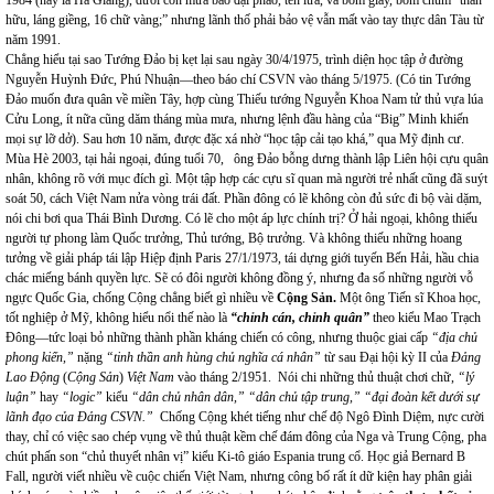
1984 (nay là Hà Giang), dưới cơn mưa bão đại pháo, tên lửa, và bom giây, bom chùm “thân
hữu, láng giềng, 16 chữ vàng;” nhưng lãnh thố phải bảo vệ vẫn mất vào tay thực dân Tàu từ
năm 1991.
Chẳng hiểu tại sao Tướng Đảo bị kẹt lại sau ngày 30/4/1975, trình diện học tập ở đường
Nguyễn Huỳnh Đức, Phú Nhuận—theo báo chí CSVN vào tháng 5/1975. (Có tin Tướng
Đảo muốn đưa quân về miền Tây, hợp cùng Thiếu tướng Nguyễn Khoa Nam tử thủ vựa lúa
Cửu Long, ít nữa cũng dăm tháng mùa mưa, nhưng lệnh đầu hàng của “Big” Minh khiến
mọi sự lỡ dở). Sau hơn 10 năm, được đặc xá nhờ “học tập cải tạo khá,” qua Mỹ định cư.
Mùa Hè 2003, tại hải ngoại, đúng tuổi 70, ông Đảo bỗng dưng thành lập Liên hội cựu quân
nhân, không rõ với mục đích gì. Một tập hợp các cựu sĩ quan mà người trẻ nhất cũng đã suýt
soát 50, cách Việt Nam nửa vòng trái đất. Phần đông có lẽ không còn đủ sức đi bộ vài dặm,
nói chi bơi qua Thái Bình Dương. Có lẽ cho một áp lực chính trị? Ở hải ngoại, không thiếu
người tự phong làm Quốc trưởng, Thủ tướng, Bộ trưởng. Và không thiếu những hoang
tưởng về giải pháp tái lập Hiệp định Paris 27/1/1973, tái dựng giới tuyến Bến Hải, hầu chia
chác miếng bánh quyền lực. Sẽ có đôi người không đồng ý, nhưng đa số những người vỗ
ngực Quốc Gia, chống Cộng chẳng biết gì nhiều về
Cộng Sản.
Một ông Tiến sĩ Khoa học,
tốt nghiệp ở Mỹ, không hiểu nổi thế nào là
“chỉnh cán, chỉnh quân”
theo kiểu Mao Trạch
Đông—tức loại bỏ những thành phần kháng chiến có công, nhưng thuộc giai cấp
“địa chủ
phong kiến,”
nặng
“tinh thần anh hùng chủ nghĩa cá nhân”
từ sau Đại hội kỳ II của
Đảng
Lao Động
(
Cộng Sản
)
Việt Nam
vào tháng 2/1951.
Nói chi những thủ thuật chơi chữ,
“lý
luận”
hay
“logic”
kiểu
“dân chủ nhân dân,” “dân chủ tập trung,” “đại đoàn kết dưới sự
lãnh đạo của Đảng CSVN.”
Chống Cộng khét tiếng như chế độ Ngô Đình Diệm, nực cười
thay, chỉ có việc sao chép vụng về thủ thuật kềm chế đám đông của Nga và Trung Cộng, pha
chút phấn son “chủ thuyết nhân vị” kiểu Ki-tô giáo Espania trung cổ. Học giả Bernard B
Fall, người viết nhiều về cuộc chiến Việt Nam, nhưng công bố rất ít dữ kiện hay phân giải