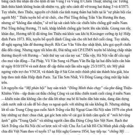
bằng cách thú nhận đã cho lệnh di tản Vùng I và Vùng II Chiến Thuật; nhưng các Tướng
lãnh thừa hành không hoàn tất nhiệm vụ, gây nên cảnh đổ vỡ trong hai tháng 3 và 4/1975.
Tuy nhiên, theo Thiệu, nguyên cớ chính của tình trạng thảm bại hiện tại là “sự phản bội của
người Mỹ.” Thiệu tuyên bố sẽ từ chức, cho Phó Tổng thống Trần Văn Hương lên thay,
nhưng sẽ “không đào nhiệm,” sẽ trở lại sát cánh bên các chiến hữu chống giữ miền Nam.
Phó Tổng thống Hương, 71 tuổi, khập khễnh chống gậy bước lên sân khấu. Giọng run rẩy,
khàn đục, Hương tiết lộ đã từng ôm Thiệu mà khóc sau khi bị Kissinger cưỡng ép ký Hiệp
định Paris 1973. Rồi, tuyên bố quyết đánh Cộng sản cho tới hơi thở cuối cùng. Tuy nhiên,
đề nghị ngưng bắn để thương thuyết. Rồi Cao Văn Viên đọc nhật lệnh, kêu gọi quyết chiến
đấu đến cùng. Nhưng ngay tối hôm đó, Đài tiếng nói CP/LTMN tuyên bố không chấp nhận
thương thuyết với Hương—”một thứ tay sai của tay sai.” Dẫu vậy, Hà Nội vẫn để cửa ngỏ
cho mọi vận động—Tại Pháp, Võ Văn Sung và Phạm Văn Ba lập lại hai điều kiện căn bản
từ ngày 8/10/1974 và mới được đề cập thêm một lần nữa ngày 25/3/1975; tức Mỹ phải
ngưng viện trợ cho VNCH, và thành lập ở Sài Gòn một chính phủ tán thành hòa giải, hòa
hợp theo tinh thần Hiệp định Paris. Tại Tân Sơn Nhất, Võ Đông Giang cũng một lập luận
trên.
Lời nguyền rủa
“Mỹ phản bội”
hay oán trách
“Đồng Minh tháo chạy”
của phe đảng Thiệu-
Khiêm-Viên—tập đoàn cai thầu chống Cộng và cai thầu chiến tranh cuối cùng ở miền Nam
—khiến toàn dân không cần che dấu lời nhục mạ bè lũ buôn dân bán máu, đang dàn dựng
cảnh nước mắt cá sấu để bỏ chạy ra ngoại quốc với những tài sản khổng lồ. Nhưng những
lời tố cáo Trung Cộng qua cuốn
Sách Trắng
của Bộ Ngoại Giao Hà Nội năm 1979 còn phơi
bày những sự thực chua chát, gai góc hơn nữa về cái gọi là tình cảm quốc tế
“môi hở răng
lạnh”
giữa “Trung Quốc” và những người cầm đầu
Đảng Cộng Sản Việt Nam
. Bạch thư
Sách Trắng
của Hà Nội chỉ sơ lược nói về việc Chu Ân Lai bắt Hồ Chí Minh phải chấp nhận
chia đôi Việt Nam theo vĩ tuyến 17 tại Hội nghị Geneva 1954, hay tiếp tục
“chống Mỹ . . .