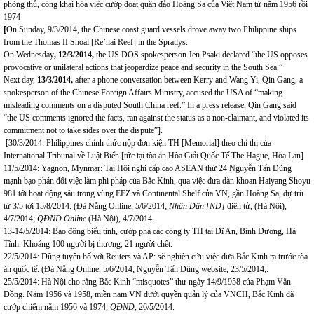
phòng thủ, công khai hóa việc cướp đoạt quần đảo Hoàng Sa của Việt Nam từ năm 1956 rồi
1974
[
On Sunday, 9/3/2014, the Chinese coast guard vessels drove away two Philippine ships
from the Thomas II Shoal [Re’nai Reef] in the Spratlys.
On Wednesday
, 12/3/2014,
the US DOS spokesperson Jen Psaki declared “the US opposes
provocative or unilateral actions that jeopardize peace and security in the South Sea.”
Next day,
13/3/2014,
after a phone conversation between Kerry and Wang Yi, Qin Gang, a
spokesperson of the Chinese Foreign Affairs Ministry, accused the USA of “making
misleading comments on a disputed South China reef.” In a press release, Qin Gang said
“the US comments ignored the facts, ran against the status as a non-claimant, and violated its
commitment not to take sides over the dispute”].
[30/3/2014: Philippines chính thức nộp đơn kiện TH [Memorial] theo chỉ thị của
International Tribunal về Luật Biển [tức tại tòa án Hòa Giải Quốc Tế The Hague, Hòa Lan]
11/5/2014: Yagnon, Mynmar: Tại Hội nghị cấp cao ASEAN thứ 24 Nguyễn Tấn Dũng
mạnh bạo phản đối việc làm phi pháp của Bắc Kinh, qua việc đưa dàn khoan Haiyang Shoyu
981 tới hoạt động sâu trong vùng EEZ và Continental Shelf của VN, gần Hoàng Sa, dự trù
từ 3/5 tới 15/8/2014. (Đà Nẵng Online, 5/6/2014;
Nhân Dân [ND]
điện tử, (Hà Nội),
4/7/2014;
QĐND Online
(Hà Nội), 4/7/2014
13-14/5/2014: Bạo động biểu tình, cướp phá các công ty TH tại Dĩ An, Bình Dương, Hà
Tĩnh. Khoảng 100 người bị thương, 21 người chết.
22/5/2014: Dũng tuyên bố với Reuters và AP: sẽ nghiên cứu việc đưa Bắc Kinh ra trước tòa
án quốc tế. (Đà Nẵng Online, 5/6/2014; Nguyễn Tấn Dũng website, 23/5/2014;.
25/5/2014: Hà Nội cho rằng Bắc Kinh “misquotes” thư ngày 14/9/1958 của Phạm Văn
Đồng. Năm 1956 và 1958, miền nam VN dưới quyền quản lý của VNCH, Bắc Kinh đã
cướp chiếm năm 1956 và 1974;
QĐND
, 26/5/2014.