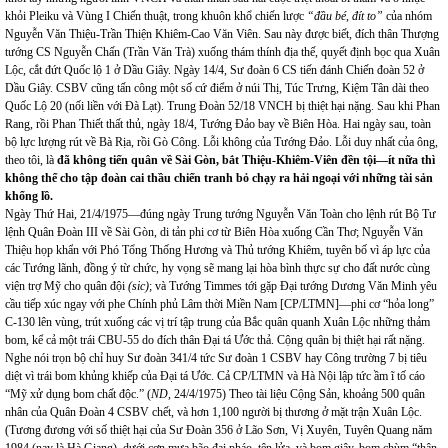
khỏi Pleiku và Vùng I Chiến thuật, trong khuôn khổ chiến lược
“đầu bé, đít to”
của nhóm
Nguyễn Văn Thiệu-Trần Thiện Khiêm-Cao Văn Viên. Sau này được biết, đích thân Thượng
tướng CS Nguyễn Chấn (Trần Văn Trà) xuống thám thính địa thế, quyết định bọc qua Xuân
Lộc, cắt đứt Quốc lộ 1 ở Dầu Giây. Ngày 14/4, Sư đoàn 6 CS tiến đánh Chiến đoàn 52 ở
Dầu Giây. CSBV cũng tấn công một số cứ điểm ở núi Thị, Túc Trưng, Kiệm Tân dài theo
Quốc Lộ 20 (nối liền với Đà Lạt). Trung Đoàn 52/18 VNCH bị thiệt hại nặng. Sau khi Phan
Rang, rồi Phan Thiết thất thủ, ngày 18/4, Tướng Đảo bay về Biên Hòa. Hai ngày sau, toàn
bộ lực lượng rút về Bà Rịa, rồi Gò Công. Lỗi không của Tướng Đảo. Lỗi duy nhất của ông,
theo tôi, là
đã không tiến quân về Sài Gòn, bắt Thiệu-Khiêm-Viên đền tội—ít nữa thì
không thể cho tập đoàn cai thầu chiến tranh bỏ chạy ra hải ngoại với những tài sản
khổng lồ.
Ngày Thứ Hai, 21/4/1975—đúng ngày Trung tướng Nguyễn Văn Toàn cho lệnh rút Bộ Tư
lệnh Quân Đoàn III về Sài Gòn, di tản phi cơ từ Biên Hòa xuống Cần Thơ; Nguyễn Văn
Thiệu họp khẩn với Phó Tổng Thống Hương và Thủ tướng Khiêm, tuyên bố vì áp lực của
các Tướng lãnh, đồng ý từ chức, hy vọng sẽ mang lại hòa bình thực sự cho đất nước cùng
viện trợ Mỹ cho quân đội
(sic)
; và Tướng Timmes tới gặp Đại tướng Dương Văn Minh yêu
cầu tiếp xúc ngay với phe Chính phủ Lâm thời Miền Nam [CP/LTMN]—phi cơ “hỏa long”
C-130 lên vùng, trút xuống các vị trí tập trung của Bắc quân quanh Xuân Lộc những thảm
bom, kể cả một trái CBU-55 do đích thân Đại tá Ước thả. Cộng quân bị thiệt hại rất nặng.
Nghe nói trọn bộ chỉ huy Sư đoàn 341/4 tức Sư đoàn 1 CSBV hay Công trường 7 bị tiêu
diệt vì trái bom khủng khiếp của Đại tá Ước. Cả CP/LTMN và Hà Nội lập tức ầm ĩ tố cáo
“Mỹ xử dụng bom chất độc.” (
ND,
24/4/1975) Theo tài liệu Cộng Sản, khoảng 500 quân
nhân của Quân Đoàn 4 CSBV chết, và hơn 1,100 người bị thương ở mặt trận Xuân Lộc.
(Tương đương với số thiệt hại của Sư Đoàn 356 ở Lão Sơn, Vị Xuyên, Tuyên Quang năm