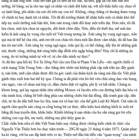
đáng là đàn ông hơn. Hầu hết bạn gái cũ đều đã tóc bạc, da mồi, gặp lại chỉ nao nao hồi
tưởng, bẽ bàng, xa lạ cho tao ngộ cá nhân và cảnh đời hiện tại, với nỗi thấu hiểu cay chua về
sự lạnh lùng, phi nhân của sợi chỉ trên tay con trẻ. Không, cũng chẳng có thoáng tham vọng
về chính trị hay danh lợi cá nhân. Tôi đã đủ trưởng thành để nhận hiểu một cá nhân khó thể
tiếp tục nuôi dưỡng mãi hận thù, hờn oán trong cảnh đổi thay một triều đại. Hơn nữa, tôi đã
lựa chọn, một lựa chọn tự nguyện,
đất lành chim đậu
. Nên, điều tôi thiết tha, mê mải tìm
kiếm là ánh sáng hy vọng cho tuổi trẻ Việt trong tương lai. Ánh sáng hy vọng ngà ngọc, trân
quí mà từ thế hệ cha chú, anh em tới con cháu tôi chưa một lần được cảm nhận, dù đã bao lần
tìm tòi mơ ước. Ánh sáng hy vọng ngà ngọc, trân quí ấy, có thể chăng, dấy lên từ những giải
núi, thước sông, những đợt sóng biển dập dềnh trĩu ngập bóng đêm? Hay chỉ là những ảo
vọng, do trí tưởng mình tự vời vẽ, tự che dấu mình sự thực?
Ai đã đọc qua hồi ký
Trả Ta Sông Núi
của cựu Đại tá Phạm Văn Liễu—tức người chiến sĩ
cách mạng Trần Trung Sơn—đọc bằng
tâm nhãn
mà không phải cặp mắt trần tục đầy ganh
tị, oán hờn, mới cảm nhận được đôi ba góc cạnh của thảm kịch da vàng mà dân tộc Việt phải
gánh chịu suốt hơn hai thế kỷ qua. Chúng ta đã phải vừa hò hét vừa chĩa súng dao vào bụng,
vào ngực, vào cổ nhau mà bóp cò, đâm chém thật vô nghĩa, phi lý và bất nhân. Chúng ta
khom lưng, quì lạy ngoại nhân như những Moises và Jacobs trên con đường hiện đại hóa và
văn minh hoá, chẳng hề biết rằng phía sau những chiêu bài đại đồng, đấu tranh giai cấp, dân
chủ, tự do ẩn dấu biết bao lọc lừa, man trá và bạo lực của thế giới
Luật Kẻ Mạnh
. Oái oăm là
người cầm quyền nào cũng ra công bưng bít sự thực, điều kiện hoá những khối óc tuổi trẻ
bằng đủ loại truyền đơn, khẩu hiệu. Khiến không ít nạn nhân của họ sẵn sàng gọi bò sữa
những con cọp đói, mẹ nuôi, những mụ phù thủy gian ác.
Chắc chắn hơn nửa số dân Việt Nam hiện nay chẳng được chứng kiến cảnh từ chức của
Nguyễn Văn Thiệu hơn ba chục năm trước— 20G30 ngày 21 tháng 4 năm 1975. Quân phục
ka-ki vàng, với ba sao lấp lánh trên ve áo, Thiệu mở đầu bài diễn văn “quan trọng” của mình