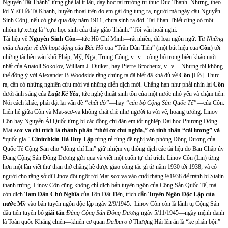
Nguyễn Tất Thành” từng ghé lại ít lâu, dạy học tại trường tư thục Dục Thanh. Nhưng, theo
lời Y sĩ Hồ Tá Khanh, huyền thoại trên do em gái ông tung ra, người mà ngày cậu Nguyễn
Sinh Côn), nếu có ghé qua đây năm 1911, chưa sinh ra đời. Tại Phan Thiết cũng có một
nhóm tự xưng là “cựu học sinh của thày giáo Thành.” Tôi vẫn hoài nghi.
Tài liệu về
Nguyễn Sinh Côn
—tức Hồ Chí Minh—rất nhiều, đủ loại ngôn ngữ. Từ
Những
mẩu chuyện về đời hoạt động của Bác Hồ
của “Trần Dân Tiên” (một bút hiệu của
Côn
) tới
những tài liệu văn khố Pháp, Mỹ, Nga, Trung Cộng, v.. v... công bố trong biên khảo mới
nhất của Anatoli Sokolov, William J. Duiker, hay Pierre Brocheux, v.. v.... Nhưng tôi không
thể đồng ý với Alexander B Woodside rằng chúng ta đã biết đã khá đủ về
Côn
[Hồ]. Thực
ra, cần có những nghiên cứu mới và những diễn dịch mới. Chẳng hạn như phải nhìn lại
Côn
dưới ánh sáng của
Luật Kẻ Yếu
,
tức nghệ thuật sinh tồn của một nước nhỏ yếu và chậm tiến.
Nói cách khác, phải đặt lại vấn đề
“chất đỏ”
—hay
“cán bộ Cộng Sản Quốc Tế”
—của Côn.
Liên hệ giữa Côn và Mat-scơ-va không chặt chẽ như người ta vời vẽ, hoang tưởng. Linov
Côn hay Nguyễn Ái Quốc từng bị các đồng chí đàn em tốt nghiệp Đại học Phương Đông
Mat-
scơ-va chỉ trích là thành phần “thời cơ chủ nghĩa,” có tinh thần “cải lương” và
“
quốc gia.”
Cinitchkin Hà Huy Tập
từng rẻ rúng đề nghị văn phòng Đông Dương của
Quốc Tế Cộng Sản cho “đồng chí Lin” giữ nhiệm vụ thông dịch các tài liệu do Ban Chấp ủy
Đảng Cộng Sản Đông Dương gửi qua và viết một cuốn tự chỉ trích. Linov Côn (Lin) từng
hơn một lần viết thư than thở chẳng hề được giao công tác gì từ năm 1930 tới 1938; và có
người cho rằng sở dĩ Linov đột ngột rời Mat-scơ-va vào cuối tháng 9/1938 để tránh bị Stalin
thanh trừng. Linov Côn cũng không chỉ dịch bản tuyên ngôn của Cộng Sản Quốc Tế, mà
còn dịch
Tam Dân Chủ Nghĩa
của Tôn Dật Tiên, trích dẫn
Tuyên Ngôn Độc Lập của
nước Mỹ
vào bản tuyên ngôn độc lập ngày 2/9/1945. Linov Côn còn là lãnh tụ Cộng Sản
đầu tiên tuyên bố
giải tán
Đảng Cộng Sản Đông Dương
ngày 5/11/1945—ngày mệnh danh
là Toàn quốc Kháng chiến—khiến cơ quan
Dalburo
ở Thượng Hải lên án là “kẻ phản bội.”