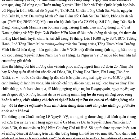
vừa qua, ông Có cùng cựu Chuẩn tướng Nguyễn Hữu Hạnh và Triệu Quốc Mạnh họp báo
với Nguyễn Đình Đầu tại Sở Ngoại Vụ TP/HCM. Chuẩn tướng Cảnh Sát Mạnh, nguyên
Phó Biện lý, được Đại tướng Minh cử làm Giám đốc Cảnh Sát Đô Thành, không bị đi cải
tạo. (
Tuổi Trẻ
, 26/3/2005) Một cựu cán bộ lãnh đạo của CSVN tại Sài Gòn, ông Trần Bạch
Đằng, khẳng định Mạnh là cán bộ nằm vùng. Tướng Hạnh, theo những thông tin ở Việt
Nam, nghiêng về
Mặt Trận Giải Phóng Miền Nam
đã lâu, nên không đi cải tạo, chỉ tham dự
những khoá huấn luyện chính trị tại chỗ trong 18 tháng. Lúc 11G00 ngày 30/4/1975, Tướng
Hạnh, Phó Tổng Tham Mưu trưởng—thay mặt cho Trung tướng Tổng Tham Mưu Trưởng
Vĩnh Lộc đã biến dạng—kêu gọi quân nhân VNCH triệt để tôn trọng lệnh ngưng bắn, trong
khi các Tướng Nguyễn Khoa Nam, Lê Văn Hưng, Lê Nguyên Vỹ tự sát để bảo toàn khí tiết
của tướng giữ thành.
Khó thể không bồi hồi thương cảm và kính phục những người lính Sư đoàn 25, Nhảy Dù
hay Không quân đã tử thủ các căn cứ Đồng Dù, Hoàng Hoa Thám, Phi Long (Tân Sơn
Nhất), v.. v... trước sức tấn công áp đảo của Bắc quân trong hai ngày 29-30/4/1975, giữa
cảnh huống tối lạnh hy vọng, khi các cấp chỉ huy đã đào ngũ, rã ngũ, cao bay xa chạy. Phe
chiến thắng, suốt bao năm qua, đã không ngừng nhục mạ họ là
ngụy quân, ngụy quyền, tay
sai đế quốc Mỹ.
Nhưng lịch sử đã và sẽ chứng minh rằng
họ đã sống những cuộc sống
hoành tráng, chết những cái chết vĩ đại để bảo vệ niềm tin cao cả và thiêng liêng của
họ—đó là
duy trì một miền Nam như chốn dung thân cuối cùng cho những người cần
tự do như khí trời.
Tôi không quen Chuẩn tướng Lê Nguyên Vỹ, nhưng từng được tăng phái hành quân chung
với cựu Đại úy Lê Văn Hưng ngày còn ở Cà Mâu, và Đại tá Nguyễn Khoa Nam của Lữ
đoàn 3 Dù, từ trại quân cụ Ngã Năm Chuồng Chó tới Huế. Số người thực sự quen biết, xan
xẻ những đêm dài đợi sáng trên trận địa, bừng bừng khí thế lao vào mục tiêu “cho đạn tránh