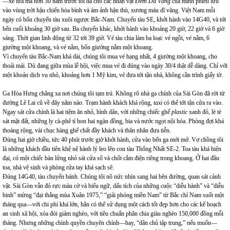
—xe lửa mà hơn 30 năm trước tôi đã cho các nhân vật
Đêm Da Vàng
của mình phiêu lưu
vào vùng trời hậu chiến hòa bình và ám ảnh hận thù, xương máu dĩ vãng. Việt Nam mỗi
ngày có bốn chuyến tàu xuôi ngược Bắc-Nam. Chuyến tàu SE, khởi hành vào 14G40, và tới
bến cuối khoảng 30 giờ sau. Ba chuyến khác, khởi hành vào khoảng 20 giờ, 22 giờ và 6 giờ
sáng. Thời gian linh động từ 32 tới 39 giờ. Vé tàu chia làm ba loại: vé ngồi, vé nằm, 6
giường một khoang, và vé nằm, bốn giường nằm một khoang.
Vì chuyến tàu Bắc-Nam khá dài, chúng tôi mua vé hạng nhất, 4 giường một khoang, cho
thoải mái. Dù đang giữa mùa lễ hội, việc mua vé đi đúng vào ngày 30/4 thật dễ dàng. Chỉ với
một khoản dịch vụ nhỏ, khoảng hơn 1 Mỹ kim, vé đưa tới tận nhà, không cần trình giấy tờ.
Ga Hòa Hưng chẳng xa nơi chúng tôi tạm trú. Không rõ nhà ga chính của Sài Gòn đã rời từ
đường Lê Lai cũ về đây năm nào. Trạm hành khách khá rộng,
taxi
có thể tới tận cửa ra vào.
Ngay sát cửa chính là hai tiệm ăn nhỏ, bình dân, với những chiếc ghế
plastic
xanh đỏ, lè tè
sát mặt đất, những ly cà-phê tí hon hai ngàn đồng, bia và nước ngọt nội hóa. Phòng đợi khá
thoáng rộng, vài chục hàng ghế chất đầy khách và thân nhân đưa tiễn.
Đúng hai giờ chiều, tức 40 phút trước giờ khởi hành, cửa vào bến ga mới mở. Vợ chồng tôi
là những khách đầu tiên khệ nệ hành lý leo lên con tàu Thống Nhất SE-2. Toa tàu khá hiện
đại, có một chiếc bàn lửng nhỏ sát cửa sổ và chốt cắm điện riêng trong khoang. Ở hai đầu
toa, nhà vệ sinh và phòng rửa tay khá sạch sẽ.
Đúng 14G40, tàu chuyển bánh. Chúng tôi nô nức nhìn sang hai bên đường, quan sát cảnh
vật. Sài Gòn vẫn đỏ rực màu cờ và biểu ngữ, dấu tích của những cuộc “diễu hành” và “diễu
binh” mừng “đại thắng mùa Xuân 1975,” “giải phóng miền Nam” từ Bắc chí Nam suốt một
tháng qua—với chi phí khá lớn, hẳn có thể sử dụng một cách tốt đẹp hơn cho các kế hoạch
an sinh xã hội, xóa đói giảm nghèo, với tiêu chuẩn phân chia giàu nghèo 150,000 đồng mỗi
tháng. Nhưng những chính quyền chuyên chính—hay, “dân chủ tập trung,” nếu muốn—