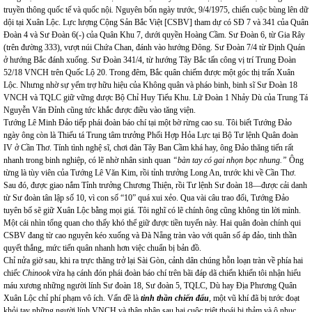
truyền thông quốc tế và quốc nội
.
Nguyên bốn ngày trước, 9/4/1975,
chiến cuộc bùng lên dữ
dội tại Xuân Lộc. Lực lượng Cộng Sản Bắc Việt [CSBV] tham dự có SĐ 7 và 341 của Quân
Đoàn 4 và Sư Đoàn 6(-) của Quân Khu 7, dưới quyền Hoàng Cầm. Sư Đoàn 6, từ Gia Rây
(trên đường 333), vượt núi Chứa Chan, đánh vào hướng Đông. Sư Đoàn 7/4 từ Định Quán
ở hướng Bắc đánh xuống. Sư Đoàn 341/4, từ hướng Tây Bắc tấn công vị trí Trung Đoàn
52/18 VNCH trên Quốc Lộ 20. Trong đêm, Bắc quân chiếm được một góc thị trấn Xuân
Lộc. Nhưng nhờ sự yểm trợ hữu hiệu của Không quân và pháo binh, binh sĩ Sư Đoàn 18
VNCH và TQLC giữ vững được Bộ Chỉ Huy Tiểu Khu. Lữ Đoàn 1 Nhảy Dù của Trung Tá
Nguyễn Văn Đỉnh cũng tức khắc được điều vào tăng viện.
Tướng Lê Minh Đảo tiếp phái đoàn báo chí tại một bờ rừng cao su. Tôi biết Tướng Đảo
ngày ông còn là Thiếu tá Trung tâm trưởng Phối Hợp Hỏa Lực tại Bộ Tư lệnh Quân đoàn
IV ở Cần Thơ. Tính tình nghệ sĩ, chơi đàn Tây Ban Cầm khá hay, ông Đảo thăng tiến rất
nhanh trong binh nghiệp, có lẽ nhờ nhân sinh quan
“bàn tay có gai nhọn bọc nhung.”
Ông
từng là tùy viên của Tướng Lê Văn Kim, rồi tỉnh trưởng Long An, trước khi về Cần Thơ.
Sau đó, được giao nắm Tỉnh trưởng Chương Thiện, rồi Tư lệnh Sư đoàn 18—được cải danh
từ Sư đoàn tân lập số 10, vì con số “10” quá xui xẻo. Qua vài câu trao đổi, Tướng Đảo
tuyên bố sẽ giữ Xuân Lộc bằng mọi giá. Tôi nghĩ có lẽ chính ông cũng không tin lời mình.
Một cái nhìn tổng quan cho thấy khó thể giữ được tiền tuyến này. Hai quân đoàn chính qui
CSBV đang từ cao nguyên kéo xuống và Đà Nẵng tràn vào với quân số áp đảo, tinh thần
quyết thắng, mức tiến quân nhanh hơn việc chuẩn bị bản đồ.
Chỉ nửa giờ sau, khi ra trực thăng trở lại Sài Gòn, cảnh dân chúng hỗn loạn tràn về phía hai
chiếc
Chinook
vừa hạ cánh đón phái đoàn báo chí trên bãi đáp dã chiến khiến tôi nhận hiểu
máu xương những người lính Sư đoàn 18, Sư đoàn 5, TQLC, Dù hay Địa Phương Quân
Xuân Lộc chỉ phí phạm vô ích. Vấn đề là
tinh thần chiến đấu
,
một vũ khí đã bị tước đoạt
khỏi tay những người lính VNCH và thân nhân sau hai cuộc triệt thoái bi thảm và ô nhục