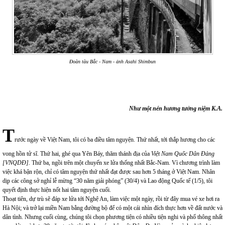
Đoàn tàu Bắc - Nam - ảnh
Asahi Shimbun
Như một nén hương tưởng niệm K.A.
T
rước ngày về Việt Nam, tôi có ba điều tâm nguyện. Thứ nhất, tới thắp hương cho các
vong hồn tử sĩ. Thứ hai, ghé qua Yên Báy, thăm thánh địa của
Việt Nam Quốc Dân Đảng
[VNQDĐ].
Thứ ba, ngồi trên một chuyến xe lửa thống nhất Bắc-Nam. Vì chương trình làm
việc khá bận rộn, chỉ có tâm nguyện thứ nhất đạt được sau hơn 5 tháng ở Việt Nam. Nhân
dịp các công sở nghỉ lễ mừng “30 năm giải phóng” (30/4) và Lao động Quốc tế (1/5), tôi
quyết định thực hiện nốt hai tâm nguyện cuối.
Thoạt tiên, dự trù sẽ đáp xe lửa tới Nghệ An, làm việc một ngày, rồi từ đây mua vé xe hơi ra
Hà Nội; và trở lại miền Nam bằng đường bộ để có một cái nhìn đích thực hơn về đất nước và
dân tình. Nhưng cuối cùng, chúng tôi chọn phương tiện có nhiều tiện nghi và phố thông nhất