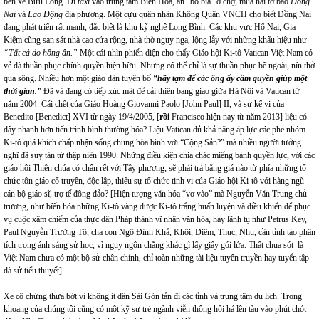
bến xe Bửu Long. Đi
taxi
vào trung tâm Biên Hòa, ăn “bò bía” ở chợ, mua hai tờ báo
Đồng
Nai
và
Lao Động
địa phương. Một cựu quân nhân Không Quân VNCH cho biết Đồng Nai
đang phát triển rất mạnh, đặc biệt là khu kỹ nghệ Long Bình. Các khu vực Hố Nai, Gia
Kiệm cũng san sát nhà cao cửa rộng, nhà thờ nguy nga, lộng lẫy với những khẩu hiệu như
“Tất cả do hồng ân.”
Một cái nhìn phiến diện cho thấy Giáo hội Ki-tô Vatican Việt Nam có
vẻ đã thuần phục chính quyền hiện hữu.
Nhưng có thể chỉ là sự thuần phục bề ngoài, nín thở
qua sông. Nhiều hơn một giáo dân tuyên bố
“hãy tạm để các ông ấy cầm quyền giúp một
thời gian.”
Đã và đang có tiếp xúc mật để cải thiện bang giao giữa Hà Nội và Vatican từ
năm 2004. Cái chết của Giáo Hoàng Giovanni Paolo [John Paul] II, và sự kế vị của
Benedito [Benedict] XVI từ ngày 19/4/2005, [
rồi
Francisco hiện nay từ năm 2013] liệu có
đẩy nhanh hơn tiến trình bình thường hóa? Liệu Vatican đủ khả năng áp lực các phe nhóm
Ki-tô quá khích chấp nhận sống chung hòa bình với “Cộng Sản?” mà nhiều người tưởng
nghĩ đã suy tàn từ thập niên 1990. Những điều kiện chia chác miếng bánh quyền lực, với các
giáo hội Thiên chúa có chân rết với Tây phương, sẽ phải trả bằng giá nào từ phía những tổ
chức tôn giáo cổ truyền, độc lập, thiếu sự tổ chức tinh vi của Giáo hội Ki-tô với hàng ngũ
cán bộ giáo sĩ, trợ tế đông đảo? [Hiện tượng văn hóa “vơ vào” mà Nguyễn Văn Trung chủ
trương, như bíến hóa những Ki-tô vàng được Ki-tô trắng huấn luyện và điều khiến để phục
vụ cuộc xâm chiếm của thực dân Pháp thành vĩ nhân văn hóa, hay lãnh tụ như Petrus Key,
Paul Nguyễn Trường Tộ, cha con Ngô Đình Khả, Khôi, Diệm, Thục, Nhu, cần tỉnh táo phân
tích trong ánh sáng sử học, vì ngụy ngôn chắng khác gì lấy giấy gói lửa. Thật chua sót là
Việt Nam chưa có một bộ sử chân chính, chỉ toàn những tài liệu tuyên truyền hay tuyển tập
dã sử tiểu thuyết]
Xe cộ chừng thưa bớt vì không ít dân Sài Gòn tản đi các tỉnh và trung tâm du lịch. Trong
khoang của chúng tôi cũng có một kỹ sư trẻ ngành viễn thông hối hả lên tàu vào phút chót