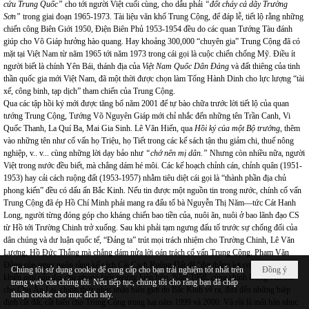
cứu Trung Quốc”
cho tới người Việt cuối cùng, cho dẫu phải
“đốt cháy cả dãy Trường
Sơn”
trong giai đoạn 1965-1973. Tài liệu văn khố Trung Cộng, để đáp lễ, tiết lộ rằng những
chiến công Biên Giới 1950, Điện Biên Phủ 1953-1954 đều do các quan Tướng Tàu đánh
giúp cho Võ Giáp hưởng hào quang. Hay khoảng 300,000 “chuyên gia” Trung Cộng đã có
mặt tại Việt Nam từ năm 1965 tới năm 1973 trong cái gọi là cuộc chiến chống Mỹ. Điều ít
người biết là chính Yên Bái, thánh địa của
Việt Nam Quốc Dân Đảng
và đất thiêng của tinh
thần quốc gia mới Việt Nam, đã một thời được chọn làm Tổng Hành Dinh cho lực lượng “tài
xế, công binh, tạp dịch” tham chiến của Trung Cộng.
Qua các tập hồi ký mới được tăng bổ năm 2001 để tự bào chữa trước lời tiết lộ của quan
tướng Trung Cộng, Tướng Võ Nguyên Giáp mới chỉ nhắc đến những tên Trần Canh, Vi
Quốc Thanh, La Quí Ba, Mai Gia Sinh. Lê Văn Hiến, qua
Hồi ký của một Bộ trư
ở
ng
, thêm
vào những tên như cố vấn họ Triệu, họ Tiết trong các kế sách tận thu giảm chi, thuế nông
nghiệp, v.. v... cùng những lời dạy bảo như
“chớ nên mị dân.”
Nhưng còn nhiều nữa, người
Việt trong nước đều biết, mà chẳng dám hé môi. Các kế hoạch chỉnh cán, chỉnh quân (1951-
1953) hay cải cách ruộng đất (1953-1957) nhằm tiêu diệt cái gọi là “thành phần địa chủ
phong kiến” đều có dấu ấn Bắc Kinh. Nếu tin được một nguồn tin trong nước, chính cố vấn
Trung Cộng đã ép Hồ Chí Minh phải mang ra đấu tố bà Nguyễn Thị Năm—tức Cát Hanh
Long, người từng đóng góp cho kháng chiến bao tiền của, nuôi ăn, nuôi ở bao lãnh đạo CS
từ Hồ tới Trường Chinh trở xuống. Sau khi phải tạm ngưng đấu tố trước sự chống đối của
dân chúng và dư luận quốc tế, “Đảng ta” trút mọi trách nhiệm cho Trường Chinh, Lê Văn
Lương, Hồ Đức Thắng mà chẳng dám nửa lời oán trách cố vấn Trung Cộng. Phạm Văn
Đồng còn ngụy ngôn rằng kế sách Cải Cách Ruộng Đất đã “đạt thắng lợi cơ bản to lớn” là
Chúng tôi sử dụng cookie để cung cấp cho bạn trải nghiệm tốt nhất trên
Đồng ý
khiến
giai cấp địa chủ phong kiến
ngừng hiện hữu. Năm 1958, cũng chính Đồng viết thư
trang web của chúng tôi. Nếu tiếp tục, chúng tôi cho rằng bạn đã chấp
cho Chu Ân Lai, chính thức nhìn nhận biên giới do Bắc Kinh vẽ ra, đưa đến những hiệp
thuận cookie cho mục đích này.
định cắt đất, cắt biển cho Trung Cộng trong hai năm 1999 và 2000. Và rồi là mối hận nhục