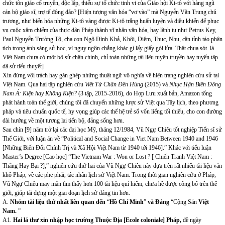
chức tôn giáo cổ truyền, độc lập, thiếu sự tổ chức tinh vi của Giáo hội Ki-tô với hàng ngũ
cán bộ giáo sĩ, trợ tế đông đảo? [Hiện tượng văn hóa “vơ vào” mà Nguyễn Văn Trung chủ
trương, như bíến hóa những Ki-tô vàng được Ki-tô trắng huấn luyện và điều khiến để phục
vụ cuộc xâm chiếm của thực dân Pháp thành vĩ nhân văn hóa, hay lãnh tụ như Petrus Key,
Paul Nguyễn Trường Tộ, cha con Ngô Đình Khả, Khôi, Diệm, Thục, Nhu, cần tỉnh táo phân
tích trong ánh sáng sử học, vì ngụy ngôn chắng khác gì lấy giấy gói lửa. Thật chua sót là
Việt Nam chưa có một bộ sử chân chính, chỉ toàn những tài liệu tuyên truyền hay tuyển tập
dã sử tiểu thuyết]
Xin đừng vội trách hay gán ghép những thuật ngữ vô nghĩa về hiện trạng nghiên cứu sử tại
Việt Nam. Qua hai tập nghiên cứu
Viết Từ Chân Đền Hùng
(2015) và
Nhục Hận Biển Đông
Nam Á: Kiện hay Không Kiện?
(3 tập, 2015-2016), do Hợp Lưu xuất bản, Amazon tổng
phát hành toàn thế giới, chúng tôi đã chuyến những lược sử Việt qua Tây lịch, theo phương
pháp và tiêu chuấn quốc tế, hy vọng giúp các thế hệ trẻ số vốn liếng tối thiểu, cho con đường
dài hướng về một tương lai tiến bộ, đảng sống hơn.
Sau chín [9] năm trở lại các đại học Mỹ, tháng 12/1984, Vũ Ngự Chiêu tốt nghiệp Tiến sĩ sử
Thế Giới, với luận án về “Political and Social Change in Viet Nam Between 1940 and 1946
[Những Biến Đổi Chính Trị và Xã Hội Việt Nam từ 1940 tới 1946].” Khác với tiểu luận
Master’s Degree [Cao học] “The Vietnam War : Won or Lost ? [ Chiến Tranh Việt Nam :
Thắng Hay Bại ?];” nghiên cứu thứ hai của Vũ Ngự Chiêu này dựa trên rất nhiếu tài liệu văn
khố Pháp, về các phe phái, tác nhân lịch sử Việt Nam. Trong thời gian nghiên cứu ở Pháp,
Vũ Ngự Chiêu may mắn tìm thấy hơn 100 tài liệu quí hiếm, chưa hề được công bố trên thế
giới, giúp tái dựng một giai đoạn lịch sử đáng tin hơn.
A.
Nhóm tài liệu thứ nhất liên quan đến
“
Hồ Chí Minh
”
và Đảng
“Cộng Sản
Việt
Nam.
”
A1.
Hai lá thư xin nhập học trường Thuộc Địa [Ecole coloniale] Pháp,
đề ngày