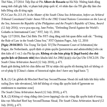
Thứ Năm, 2/7/2014: Tiếp Đại sứ Phi
Albert de Rosario
tại Hà Nội: Những hành động
mang tính chất gây hấn, vi phạm luật pháp quốc tế, vô nhân đạo của TH gần đây làm cho
biển Đông xấu đi từng ngày.
PCA Case No 213-19, In the Matter of the South China Sea Arbitration, before an Arbitral
Tribunal Constituted Under Annex VII to the 1982 United Nations Convention on the Law of
the Sea, between the Republic of the Philippines and the People’s Republic of China, Award
(12 July 2016);
www.pca-epa.org
; Jane Perlez, “Defending David Against the World’s
Goliaths in International Coirt;”
NYT,
July 15, 2016.
Ngày 12/7/2016, Ban Chủ Biên
The NYT
cũng đăng một bài quan điểm xuất sắc: “Testing
the Rule of Law in the South China Sea;”
NYT
Opinion Pages, July 12, 2016
[Ngày
29/10/2015:
Tòa Trọng Tài Quốc Tế [The Permanent Court of Arbitration] the
Hague, the Netherlands, quyết định có phán quyền [juristriction and admissibility] trên các
đơn kiện số 1 và 2 của Phi-lip-pin
. Không có căn bản pháp lý [legal basis] cho chủ
quyền lịch sử [historic title]
theo khuôn khổ Art 298(1)(a)(i) của Qui Ước UNCLOS.
The
South China Arbitration Award
(12 July 2016), p 471.
Ranh giới đường lưỡi bò chin điểm mà TH tự nhận chủ quyền tối thượng lịch sử không có
cơ sở pháp lý [China’s claims of historical rights don’t have any legal basis.”]
X.A.
(1) Các ghềnh đá Mischief Reef hay SecondThomas Shoal chỉ xuất hiện khi thủy triều
xuống [low tide elevations], bởi thế không có vùng đặc quyền kinh tế [generate no
entitlement to maritime zone]
The South China Arbitration Award
(12 July 2016), p 471.
X.A.
(2) Không có vùng chằng chéo [over-lapping] của các vùng đặc quyền kinh tế trong
khu vực
Mischief Reef hay SecondThomas Shoal;
The South China Arbitration Award
(12
July 2016), p 471.