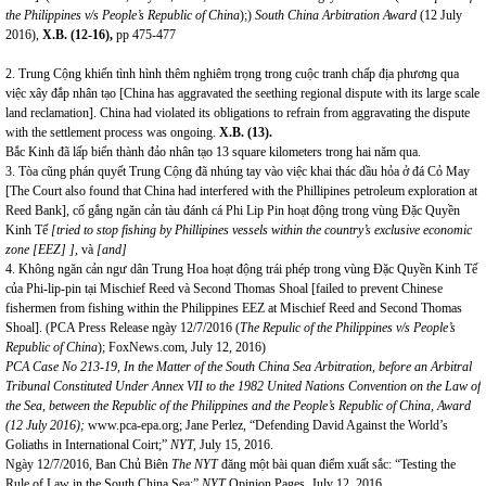
the Philippines v/s People’s Republic of China
);)
South China Arbitration Award
(12 July
2016),
X.B. (12-16),
pp 475-477
2. Trung Cộng khiến tình hình thêm nghiêm trọng trong cuộc tranh chấp địa phương qua
việc xây đắp nhân tạo [China has aggravated the seething regional dispute with its large scale
land reclamation]. China had violated its obligations to refrain from aggravating the dispute
with the settlement process was ongoing.
X.B. (13).
Bắc Kinh đã lấp biển thành đảo nhân tạo 13 square kilometers trong hai năm qua.
3. Tòa cũng phán quyết Trung Cộng đã nhúng tay vào việc khai thác dầu hỏa ở đá Cỏ May
[The Court also found that China had interfered with the Phillipines petroleum exploration at
Reed Bank], cố gắng ngăn cản tàu đánh cá Phi Lip Pin hoạt động trong vùng Đặc Quyền
Kinh Tế
[tried to stop fishing by Phillipines vessels within the country’s exclusive economic
zone [EEZ] ],
và
[and]
4. Không ngăn cản ngư dân Trung Hoa hoạt động trái phép trong vùng Đặc Quyền Kinh Tế
của Phi-lip-pin tại Mischief Reed và Second Thomas Shoal [failed to prevent Chinese
fishermen from fishing within the Philippines EEZ at Mischief Reed and Second Thomas
Shoal]. (PCA Press Release ngày 12/7/2016 (
The Repulic of the Philippines v/s People’s
Republic of China
); FoxNews.com, July 12, 2016)
PCA Case No 213-19, In the Matter of the South China Sea Arbitration, before an Arbitral
Tribunal Constituted Under Annex VII to the 1982 United Nations Convention on the Law of
the Sea, between the Republic of the Philippines and the People’s Republic of China, Award
(12 July 2016);
www.pca-epa.org
; Jane Perlez, “Defending David Against the World’s
Goliaths in International Coirt;”
NYT,
July 15, 2016.
Ngày 12/7/2016, Ban Chủ Biên
The NYT
đăng một bài quan điểm xuất sắc: “Testing the
Rule of Law in the South China Sea;”
NYT
Opinion Pages, July 12, 2016