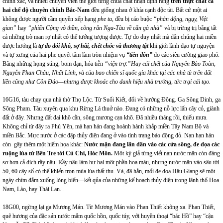
chính xác, và nhiều chuyên viên thế giới từng chua chát nhận định rằng
trên thực chất cả
hai chế độ chuyên chính Bắc-Nam
đều giống nhau ở khía cạnh độc tài. Bất cứ một ai
không được người cầm quyền xếp hạng
phe ta
, đều bị cáo buộc
“phản động, ngụy, Việt
gian”
hay
“phiến Cộng vô thần, cõng rắn Nga-Tàu về cắn gà nhà”
và bị trừng trị bằng tất
cả những trò man rợ nhất có thể tưởng tượng được. Tự do duy nhất mà dân chúng hai miền
được hưởng là
tự do đói khổ, sợ hãi, chết chóc và thương tật
khi giới lãnh đạo tự nguyện
và tự xưng của hai phe quyết tâm làm tròn nhiệm vụ
“tiền đồn”
do các siêu cường giao phó.
Bằng những họng súng, bom đạn, hỏa tiễn
“viện trợ.”Hay cái ch
ết của Nguyễn Bảo Toàn,
Nguyễn Phan Châu,
Nhất Linh, và của bao chiến sĩ quốc gia khác tại các nhà tù trên đất
liền cũng như Côn Đảo
—nhưng được khoác cho danh hiệu nhà trường, tức trại cái tạo.
16G16, tàu chạy qua nhà thờ Thọ Lộc. Từ Suối Kiết, đổi về hướng Đông. Ga Sông Dinh, ga
Sông Pham. Tàu xuyên qua khu Rừng Lá thuở nào. Đang có những nỗ lực lấn cây cỏ, giành
đất ở đây. Nhưng đất đai khô cằn, sông mương cạn khô. Đã nhiều tháng rồi, thiếu mưa.
Không chỉ từ đây ra Phú Yên, mà hạn hán đang hoành hành khắp miền Tây Nam Bộ và
miền Bắc. Mực nước ở các đập thủy điện đang ở vào tình trạng báo động đỏ. Nạn hạn hán
còn gây thêm một hiểm họa khác:
Nước mặn đang lấn dần vào các cửa sông, đe dọa các
ruộng lúa từ Bến Tre tới Củ Chi, Hóc Môn.
Một ký giả từng viết nạn nước mặn còn đáng
sợ hơn cả dịch rầy nâu. Rầy nâu làm hư hại một phần hoa màu, nhưng nước mặn vào sâu tới
50, 60 cây số có thể khiến trọn mùa lúa thất thu. Và, đã hẳn, mối đe dọa Hậu Giang sẽ một
ngày chìm đắm xuống lòng biển—kết qủa của những kế hoạch thủy điện trong lãnh thổ Hoa
Nam, Lào, hay Thái Lan.
18G00, ngừng lại ga Mương Mán. Từ Mương Mán vào Phan Thiết không xa. Phan Thiết,
quê hương của đặc sản nước mắm quốc hồn, quốc túy, với huyền thoại “bác Hồ” hay “cậu