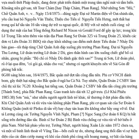
vựa muối thời Pháp thuộc, đang được phát triển thành một trung tâm nghỉ mát và tắm biển.
Khoảng nửa giờ sau, tới Tour Chàm [hay Tháp Chàm, Phan Rang]. Nhớ những Sơn “Mù,”
Chử Quân Anh, v.. v... Ngày 15/4/1975—đúng ngày Đại sứ Martin điện về Oat-shinh-tân,
yêu cầu loại bỏ Nguyễn Văn Thiệu; Thiệu cho Tiến sĩ Nguyễn Tiến Hưng, mới thất bại
trong quỉ kế tẩu tán 16 tấn vàng dự trữ ra ngoại quốc, đi Mỹ với sứ mệnh cuối cùng: sử
dụng thư mật của hai Tổng thống Richard M Nixon và Gerald Ford để gây áp lực; trong khi
Lê Trọng Tấn ném thêm vào trận địa Phan Rang Sư Đoàn 325 và Trung Đoàn 25, khiến các
đơn vị Liên Đoàn 31 BĐQ rút chạy khỏi những cao điểm mới được Tiểu đoàn 7 Nhảy Dù
bàn giao
—
tôi tháp tùng
Chử Quân Anh đáp xuống phi trường Phan Rang. Đại tá Nguyễn
Thu Lương, Lữ đoàn trưởng Lữ đoàn 2 Dù, gieo thân hình cao lớn xuống chiếc ghế bố cá
nhân, giọng bi phẫn: “Bộ chỉ có Nhảy Dù đánh giặc thôi sao?” Trung tá Sơn, Lữ đoàn phó,
rủ ở lại qua đêm, “có gỏi gà, nhậu cho vui;” nhưng có người khuyên nên về Sài Gòn đề
phòng bất trắc.
6G00 sáng hôm sau, 16/4/1975, Bắc quân mở đợt tấn công đầu tiên. Phi cơ VNCH đánh
bom, gây thiệt hại nặng cho Bắc quân ở ngã ba Cà Ná. Tuy nhiên, Quân Đoàn 2 CSBV làm
chủ thị xã lúc 7G20. Khoảng hai tiếng sau, Quân Đoàn 2 CSBV bắt đầu tấn công phi trường
[Thành Sơn], phía Bắc Phan Rang. Giao tranh kéo dài tới 12 giờ trưa. (Lê Khả Phiêu
1985:38) Sơn “mù,” như nhiều người người lính trẻ khác, tử thương ở đợt pháo đầu tiên.
Khi Chử Quân Anh và tôi vừa vào không phận Phan Rang, phi cơ quan sát của Sư Đoàn 6
Không Quân (mới từ Pleiku di tản về) bay chạy tán loạn lên không như bầy ong vỡ tổ. Đại
tá Lương cùng các Tướng Nguyễn Vĩnh Nghi, Phạm [?] Ngọc Sang (Sư đoàn 6 KQ) bị bắt
sống trên đường đào tẩu. Binh sĩ Sư Đoàn 2 Bộ Binh vừa chống cự vừa rút về bờ biển ở
phía Nam. Nhờ hải pháo yểm trợ, Tướng Nhựt, người hùng Xuân Lộc năm 1972 chưa xa,
và một số binh lính thoát về Vũng Tàu—bến cuối tự do, nhưng đang ung thối dần vì sự hiện
diện của các đám cướp mang vũ khí của chính phủ cùng nỗi hoang mang, sợ hãi của hàng