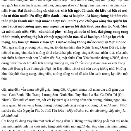
mình mà chẳng phải mình tránh đạn” khi từ trực thăng nhảy xuống, hay những tiệc rượu mù
say giữa hai cuộc hành quân một thời, cũng quá ít so với hàng trăm ngàn tử sĩ vô danh của
miền Nam.
Đại đa số những cái chết trẻ, chết bất ngờ, đủ cách, đủ kiểu tại bất cứ nơi
nào tử thần muốn lên tiếng điểm danh—của cả hai phe—là bằng chứng bi thảm của
thân phận thanh niên một nước nhược tiểu, những
con chốt qua sông
cho quyền lợi
của bất cứ một cường quốc nào, ngoại trừ quyền lợi đích thực của dân tộc Việt. Mọi
và mỗi thanh niên Việt—của cả hai phe—chẳng ai muốn cả hơi, dài giọng xưng tụng
thánh minh, trường thọ bất cứ một ngoại nhân nào cổ võ bạo lực, dù bạo lực cách
mạng, hay bạo lực thuần vì bạo lực.
Luật kẻ thắng không thể bẻ cong sự thực sử học.
Nên, qua những phương tiện riêng tư, tôi đã âm thầm đến Nghĩa Trang Quân Đội cũ, thắp
một bó nhang vinh danh những tử sĩ của cả hai phe cùng hàng triệu nạn nhân khác của cuộc
nội chiến bi thảm suốt hơn 30 năm dài. Và, một chiều Chủ Nhật hạ tuần tháng 4/2005, dưng
dưng nước mắt đi tìm dấu tích những chuồng cu, đài tử thần cùng doanh trại xa xưa trong
khu phố Hoàng Hoa Thám gần Ngã Tư Bảy Hiền. Tất cả chỉ còn trong tưởng nhớ. Những
khu nhà phố khang trang, công viên, những dòng xe cộ đã xóa hẳn cảnh tượng kỷ niệm một
thời.
Gần nửa đêm vẫn chưa thể giỗ giấc. Từng điếu
Captain Black
nối nhau dìu thời gian qua
mau. Cam Ranh. Nha Trang. Lương Sơn. Ninh Hòa. Tuy Hòa. La Hai. Ga Diêu Trì (Qui
Nhơn). Tầm mắt cố truy tìm, bắt với kỷ niệm qua những đốm đèn đường, những ngọn lửa
vàng quạch từ các vụng biển, những đường đỉnh căng cứng xúc động.
Ba mươi năm
. Nhớ
hai câu thơ của Nguyễn Phước Thời [Tự Đức]:
Đập cổ kính ra, tìm lấy bóng, Xếp tàn y lại
để dành hơi.
Cái bóng tôi đang truy tìm một cách vô vọng đêm 30 tháng tư này không phải một mỹ nhân,
hay một người tình mà khoé mắt, tiếng cười khiến một người đàn ông cảm thấy mình xứng