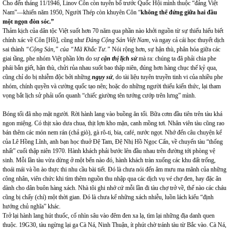
Cho đến tháng 11/1946, Linov Côn còn tuyên bố trước Quốc Hội mình thuộc “đảng Việt
Nam”—khiến năm 1950, Người Thép còn khuyên Côn “
không thể đứng giữa hai đầu
một ngọn đòn sóc.”
Thảm kịch của dân tộc Việt suốt hơn 70 năm qua phần nào khởi nguồn từ sự thiếu hiểu biết
chính xác về Côn [Hồ], cũng như
Đảng Cộng Sản Việt Nam,
và ngay cả cái học thuyết
dịch
sai thành
“Cộng Sản,” của “Mã Khắc Tư.”
Nói rộng hơn, sự hận thù, phân hóa giữa các
giai tầng, phe nhóm Việt phần lớn do sự
cận thị lịch sử
mà ra: chúng ta đã phải chia phe
phái bắn giết, hận thù, chửi rủa nhau suốt bao thập niên, đúng hơn hàng chục thế kỷ qua,
cũng chỉ do bị nhiễm độc bởi những
ngụy sử
, do tài liệu tuyên truyền tinh vi của nhiều phe
nhóm, chính quyền và cường quốc tạo nên; hoặc do những người thiếu kiến thức, lại tham
vọng bắt lịch sử phải uốn quanh “chiếc giường tên tướng cướp trên lưng” mình.
Bóng tối đã nhọ mặt người. Rời hành lang vào buồng ăn tối. Bữa cơm đầu tiên trên tàu khá
ngon miệng. Có thịt xào dưa chua, thịt lợn kho mặn, canh mồng tơi. Nhân viên tàu cũng rao
bán thêm các món nem rán (chả giò), gà rô-ti, bia, café, nước ngọt. Nhớ đến câu chuyện kể
của Lê Hồng Lĩnh, anh bạn học thuở Đệ Tam, Đệ Nhị Hồ Ngọc Cẩn, về chuyến tàu “thống
nhất” cuối thập niên 1970. Hành khách phải bước lên đầu nhau trên đường tới phòng vệ
sinh. Mỗi lần tàu vừa dừng ở một bến nào đó, hành khách tràn xuống các khu đất trống,
thoái mái và ồn ào thực thi nhu cầu bài tiết. Đó là chưa nói đến âm mưu ma mãnh của những
công nhân, viên chức khi tìm thêm nguồn thu nhập qua các dịch vụ vé chợ đen, hay đặc ân
dành cho dân buôn hàng xách. Nhà tôi ghi nhớ cứ mỗi lần đi tàu chợ trở về, thế nào các cháu
cũng bị chấy (chí) một thời gian. Đó là chưa kể những xách nhiễu, luồn lách kiểu “định
hướng chủ nghĩa” khác.
Trở lại hành lang hút thuốc, cố nhìn sâu vào đêm đen xa lạ, tìm lại những địa danh quen
thuộc. 19G30, tàu ngừng lại ga Cà Ná, Ninh Thuận, ít phút chờ tránh tàu từ Bắc vào. Cà Ná,