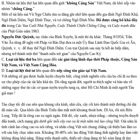
B. Nhóm tài liệu thứ hai liên quan đến giới
“
không Cộng Sản
” Việt Nam, dù khó xếp vào
nhóm
“
chống Cộng.
”
Một số tài liệu mà Vũ Ngự Chiêu tìm ra đáng ghi nhớ liên quan đến gia đình Ngô Đình Khả,
Ngô Đình Diệm, Ngô Đình Thục, và vợ chồng Ngô Đình Nhu.
Đã được công bố khá đầy
đủ
trong
Các Vua Cuối Nhà Nguyễn, Cuộc Thánh Chiến Chống Cộng,
và
Cuộc tranh đấu
của Phật Giáo
năm 1963.
Nguyễn Đức Quỳnh,
tay chân của Bình Xuyên, là một thí dụ khác. Tháng 9/1954, Trần
Văn Ân từng đề nghị với Pháp và Bảo Đại đưa ra một Ủy Ban Lãnh Đạo Quốc Gia có Ân,
Quỳnh, v.. v.. để thay thế Ngô Đình Diệm. Con trai Quỳnh sau này bị kết án hiếp dâm,
nhưng trở thành một thứ “thanh niên trừ gian” của Nguyễn Cao Kỳ.
C.
Loại tài liệu thứ ba
liên quan đến
các giai tầng lãnh đạo thời Pháp thuộc, Cộng Sản
Việt Nam, và Việt Nam Cộng Hòa.
D.
Loại tài liệt thứ tư
liên quan đến
nếp sống tôn giáo tại Việt Nam.
Với những sử gia được huấn luyện chuyên biệt, công trình nghiên cứu của họ chỉ đi xa theo
sự cho phép của các tài liệu khả tín. Dù rằng ngoài đời, người ta thích nghe và bàn tán về
những ngụy thư do các cơ quan tuyên truyền tung ra, như Hồ Chí Minh là một người Tàu
giả mạo !
Tàu chạy tốc độ cao nên qua khung cửa kính, nhà cửa, cây cối kéo thành một đường chỉ dài
đủ màu sắc. Qua khỏi cầu Bình Triệu tầm mắt mới khoáng thoát hơn. Dĩ An, rồi núi Bửu
Long. Tiếp đó là rừng cao su ngút ngàn. Đất đỏ, cây xanh, nhựa trắng—nhưng truyền thuyết
đấu tranh, cách mạng ghi
dưới gốc mỗi cây cao su là một nấm mộ lao công Việt.
Oái oăm là
tình cảnh lao công cao su nói riêng, và nhân công Việt nói chung chẳng cải thiện bao lăm so
với sáu bảy chục năm xưa. Khoảng 30-40% sức lao động Việt đang thất nghiệp hay làm việc
không đúng khả năng. Hàng triệu thanh niên, thiếu nữ cũng đang từ bỏ xóm làng đi tìm