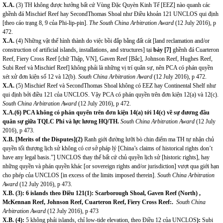
X.A.
(3) TH không được hưởng bất cứ Vùng Đặc Quyèn Kinh Tế [EEZ] nào quanh các
ghềnh đá Mischief Reef hay SecondThomas Shoal như Điều khoản 121 UNCLOS qui định
[theo cáo trạng 8, 9 của Phi-lip-pin].
The South China Arbitration Award
(12 July 2016), p
472.
X.A.
(4) Những vật thể hình thành do việc bồi đắp bằng đất cát [land reclamation and/or
construction of artificial islands, installations, and structures] tại
bảy [7]
ghềnh đá Cuarteron
Reef, Fiery Cross Reef [chữ Thập, VN], Gaven Reef [Bắc], Johnson Reef, Hughes Reef,
Subi Reef và Mischief Reef] không phải là những vị trí quân sự, nên PCA có phán quyền
xét xử đơn kiện số 12 và 12(b).
South China Arbitration Award
(12 July 2016), p 472.
X.A.
(5) Mischief Reef và SecondThomas Shoal không có EEZ hay Continental Shelf như
qui định bởi điều 121 của UNCLOS.
Vậy PCA có phán quyền trên đơn kiện 12(a) và 12(c).
South China Arbitration Award
(12 July 2016), p 472.
X.A.(6) PCA không có phán quyển trên đơn kiện 14(a) tới 14(c) về sự đương đầu
quân sự giữa TQLC Phi và lực lương HQ/TH.
South China Arbitration Award
(12 July
2016), p 473.
X.B. [Merits of the Disputes](2)
Ranh giới đường lưỡi bò chin điểm ma TH tự nhận chủ
quyền tối thượng lịch sử không có cơ sở pháp lý [China’s claims of historical rights don’t
have any legal basis.”] UNCLOS thay thế bất cứ chủ quyền lịch sử [historic rights], hay
những quyền và phán quyền khác [or sovereign rights and/or jurisdiction] vượt qua giới hạn
cho phép của UNCLOS [in excess of the limits imposed therein].
South China Arbitration
Award
(12 July 2016), p 473.
X.B. (3): 6 islands theo Điều 121(1): Scarborough Shoal, Gaven Reef (North) ,
McKennan Reef, Johnson Reef, Cuarteron Reef, Fiery Cross Reef:.
South China
Arbitration Award
(12 July 2016), p 473
X.B. (4):
5 không phải islands, chỉ low-tide elevation, theo Điều 12 của UNCLOS
):
Subi