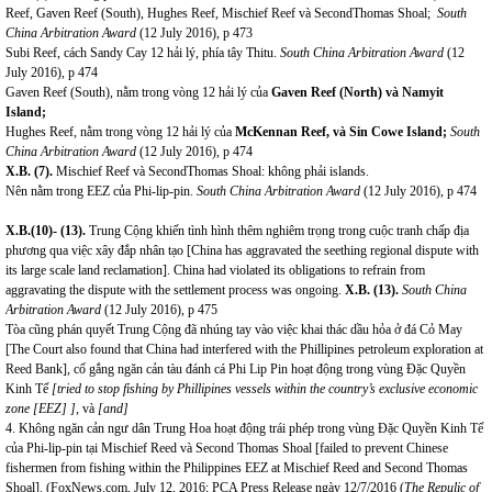
Reef, Gaven Reef (South), Hughes Reef, Mischief Reef và SecondThomas Shoal;
South
China Arbitration Award
(12 July 2016), p 473
Subi Reef, cách Sandy Cay 12 hải lý, phía tây Thitu.
South China Arbitration Award
(12
July 2016), p 474
Gaven Reef (South), nằm trong vòng 12 hải lý của
Gaven Reef (North) và Namyit
Island;
Hughes Reef, nằm trong vòng 12 hải lý của
McKennan Reef, và Sin Cowe Island;
South
China Arbitration Award
(12 July 2016), p 474
X.B. (7).
Mischief Reef và SecondThomas Shoal: không phải islands.
Nên nằm trong EEZ của Phi-lip-pin.
South China Arbitration Award
(12 July 2016), p 474
X.B.(10)- (13).
Trung Cộng khiến tình hình thêm nghiêm trọng trong cuộc tranh chấp địa
phương qua việc xây đắp nhân tạo [China has aggravated the seething regional dispute with
its large scale land reclamation]. China had violated its obligations to refrain from
aggravating the dispute with the settlement process was ongoing.
X.B. (13).
South China
Arbitration Award
(12 July 2016), p 475
Tòa cũng phán quyết Trung Cộng đã nhúng tay vào việc khai thác dầu hỏa ở đá Cỏ May
[The Court also found that China had interfered with the Phillipines petroleum exploration at
Reed Bank], cố gắng ngăn cản tàu đánh cá Phi Lip Pin hoạt động trong vùng Đặc Quyền
Kinh Tế
[tried to stop fishing by Phillipines vessels within the country’s exclusive economic
zone [EEZ] ],
và
[and]
4. Không ngăn cản ngư dân Trung Hoa hoạt động trái phép trong vùng Đặc Quyền Kinh Tế
của Phi-lip-pin tại Mischief Reed và Second Thomas Shoal [failed to prevent Chinese
fishermen from fishing within the Philippines EEZ at Mischief Reed and Second Thomas
Shoal]. (FoxNews.com, July 12, 2016; PCA Press Release ngày 12/7/2016 (
The Repulic of