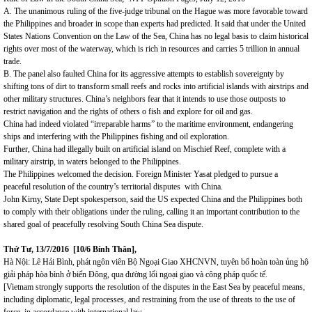
A. The unanimous ruling of the five-judge tribunal on the Hague was more favorable toward
the Philippines and broader in scope than experts had predicted. It said that under the United
States Nations Convention on the Law of the Sea, China has no legal basis to claim historical
rights over most of the waterway, which is rich in resources and carries 5 trillion in annual
trade.
B. The panel also faulted China for its aggressive attempts to establish sovereignty by
shifting tons of dirt to transform small reefs and rocks into artificial islands with airstrips and
other military structures. China’s neighbors fear that it intends to use those outposts to
restrict navigation and the rights of others o fish and explore for oil and gas.
China had indeed violated “irreparable harms” to the maritime environment, endangering
ships and interfering with the Philippines fishing and oil exploration.
Further, China had illegally built on artificial island on Mischief Reef, complete with a
military airstrip, in waters belonged to the Philippines.
The Philippines welcomed the decision. Foreign Minister Yasat pledged to pursue a
peaceful resolution of the country’s territorial disputes with China.
John Kirny, State Dept spokesperson, said the US expected China and the Philippines both
to comply with their obligations under the ruling, calling it an important contribution to the
shared goal of peacefully resolving South China Sea dispute.
Thứ Tư, 13/7/2016 [10/6 Bính Thân],
Hà Nội: Lê Hải Bình, phát ngôn viên Bộ Ngoại Giao XHCNVN, tuyên bố hoàn toàn ủng hộ
giải pháp hòa bình ở biển Đông, qua đường lối ngoại giao và công pháp quốc tế.
[Vietnam strongly supports the resolution of the disputes in the East Sea by peaceful means,
including diplomatic, legal processes, and restraining from the use of threats to the use of