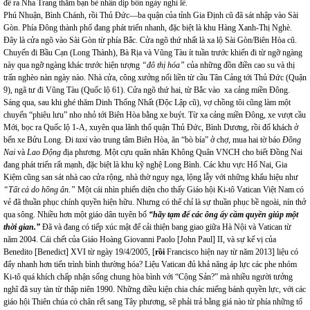
để ra Nha Trang thăm bạn bè nhân dịp bốn ngày nghỉ lễ.
Phú Nhuận, Bình Chánh, rồi Thủ Đức—ba quận của tỉnh Gia Định cũ đã sát nhập vào Sài
Gòn. Phía Đông thành phố đang phát triển nhanh, đặc biệt là khu Hàng Xanh-Thị Nghè.
Đây là cửa ngõ vào Sài Gòn từ phía Bắc. Cửa ngõ thứ nhất là xa lộ Sài Gòn/Biên Hòa cũ.
Chuyến đi Bầu Cạn (Long Thành), Bà Rịa và Vũng Tàu ít tuần trước khiến đi từ ngỡ ngàng
này qua ngỡ ngàng khác trước hiện tượng
“đô thị hóa”
của những đồn điền cao su và thị
trấn nghèo nàn ngày nào. Nhà cửa, công xưởng nối liền từ cầu Tân Cảng tới Thủ Đức (Quận
9), ngã tư đi Vũng Tàu (Quốc lộ 61). Cửa ngõ thứ hai, từ Bắc vào xa cảng miền Đông.
Sáng qua, sau khi ghé thăm Dinh Thống Nhất (Độc Lập cũ), vợ chồng tôi cũng làm một
chuyến “phiêu lưu” nho nhỏ tới Biên Hòa bằng xe buýt. Từ xa cảng miền Đông, xe vượt cầu
Mới, bọc ra Quốc lộ 1-A, xuyên qua lãnh thổ quận Thủ Đức, Bình Dương, rồi đổ khách ở
bến xe Bửu Long. Đi
taxi
vào trung tâm Biên Hòa, ăn “bò bía” ở chợ, mua hai tờ báo
Đồng
Nai
và
Lao Động
địa phương. Một cựu quân nhân Không Quân VNCH cho biết Đồng Nai
đang phát triển rất mạnh, đặc biệt là khu kỹ nghệ Long Bình. Các khu vực Hố Nai, Gia
Kiệm cũng san sát nhà cao cửa rộng, nhà thờ nguy nga, lộng lẫy với những khẩu hiệu như
“Tất cả do hồng ân.”
Một cái nhìn phiến diện cho thấy Giáo hội Ki-tô Vatican Việt Nam có
vẻ đã thuần phục chính quyền hiện hữu.
Nhưng có thể chỉ là sự thuần phục bề ngoài, nín thở
qua sông. Nhiều hơn một giáo dân tuyên bố
“hãy tạm để các ông ấy cầm quyền giúp một
thời gian.”
Đã và đang có tiếp xúc mật để cải thiện bang giao giữa Hà Nội và Vatican từ
năm 2004. Cái chết của Giáo Hoàng Giovanni Paolo [John Paul] II, và sự kế vị của
Benedito [Benedict] XVI từ ngày 19/4/2005, [
rồi
Francisco hiện nay từ năm 2013] liệu có
đẩy nhanh hơn tiến trình bình thường hóa? Liệu Vatican đủ khả năng áp lực các phe nhóm
Ki-tô quá khích chấp nhận sống chung hòa bình với “Cộng Sản?” mà nhiều người tưởng
nghĩ đã suy tàn từ thập niên 1990. Những điều kiện chia chác miếng bánh quyền lực, với các
giáo hội Thiên chúa có chân rết sang Tây phương, sẽ phải trả bằng giá nào từ phía những tổ