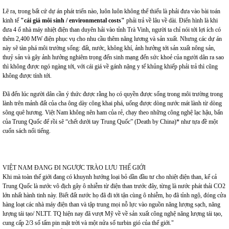
Lẽ ra, trong bất cứ dự án phát triển nào, luôn luôn không thể thiếu là phải đưa vào bài toán
kinh tế
"cái giá môi sinh / environmental costs"
phải trả về lâu về dài. Điển hình là khi
đưa 4 ổ nhà máy nhiệt điện than duyên hải vào tỉnh Trà Vinh, người ta chỉ nói tới lợi ích có
thêm 2,400 MW điện phục vụ cho nhu cầu thêm năng lương và sản xuất. Nhưng các dự án
này sẽ tàn phá môi trường sống: đất, nước, không khí, ảnh hưởng tới sản xuất nông sản,
thuỷ sản và gây ảnh hưởng nghiêm trọng đến sinh mạng đến sức khoẻ của người dân ra sao
thì không được ngó ngàng tới, với cái giá về gánh nặng y tế khủng khiếp phải trả thì cũng
không được tính tới.
Đã đến lúc người dân cần ý thức được rằng họ có quyền được sống trong môi trường trong
lành trên mảnh đất của cha ông dày công khai phá, uống được dòng nước mát lành từ dòng
sông quê hương. Việt Nam không nên ham của rẻ, chạy theo những công nghệ lạc hậu, bẩn
của Trung Quốc để rồi sẽ “chết dưới tay Trung Quốc” (Death by China)* như tựa đề một
cuốn sách nổi tiếng.
VIỆT NAM ĐANG ĐI NGƯỢC TRÀO LƯU THẾ GIỚI
Khi mà toàn thế giới đang có khuynh hướng loại bỏ dần đầu tư cho nhiệt điện than, kể cả
Trung Quốc là nước vô địch gây ô nhiễm từ điện than trước đây, từng là nước phát thải CO2
lớn nhất hành tinh này. Biết đất nước họ đã đi tới tận cùng ô nhiễm, họ đã tỉnh ngộ, đóng cửa
hàng loạt các nhà máy điện than và tập trung mọi nỗ lực vào nguồn năng lượng sạch, năng
lượng tái tạo/ NLTT. TQ hiện nay đã vượt Mỹ về về sản xuất công nghệ năng lượng tái tạo,
cung cấp 2/3 số tấm pin mặt trời và một nửa số turbin gió của thế giới."