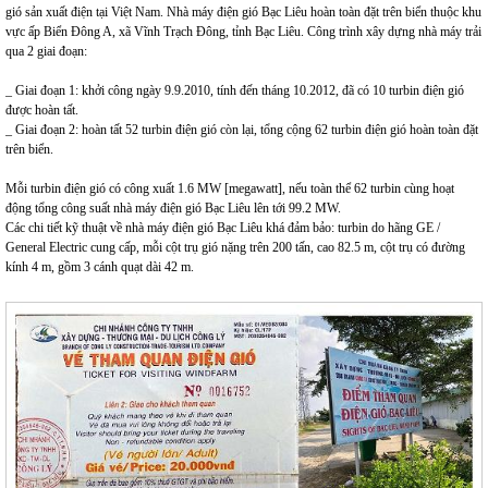
gió sản xuất điện tại Việt Nam. Nhà máy điện gió Bạc Liêu hoàn toàn đặt trên biển thuộc khu
vực ấp Biển Đông A, xã Vĩnh Trạch Đông, tỉnh Bạc Liêu. Công trình xây dựng nhà máy trải
qua 2 giai đoạn:
_ Giai đoạn 1: khởi công ngày 9.9.2010, tính đến tháng 10.2012, đã có 10 turbin điện gió
được hoàn tất.
_ Giai đoạn 2: hoàn tất 52 turbin điện gió còn lại, tổng cộng 62 turbin điện gió hoàn toàn đặt
trên biển.
Mỗi turbin điện gió có công xuất 1.6 MW [megawatt], nếu toàn thể 62 turbin cùng hoạt
động tổng công suất nhà máy điện gió Bạc Liêu lên tới 99.2 MW.
Các chi tiết kỹ thuật về nhà máy điện gió Bạc Liêu khá đảm bảo: turbin do hãng GE /
General Electric cung cấp, mỗi cột trụ gió nặng trên 200 tấn, cao 82.5 m, cột trụ có đường
kính 4 m, gồm 3 cánh quạt dài 42 m.