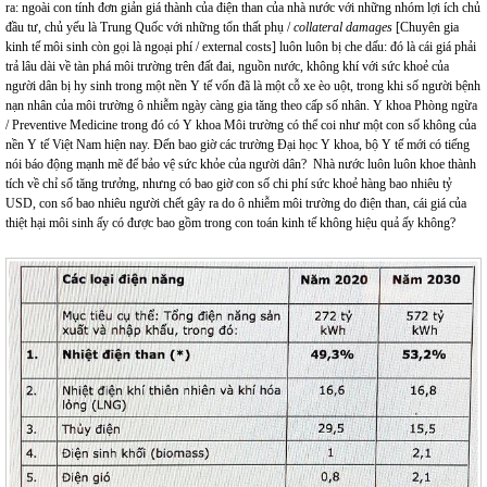
ra: ngoài con tính đơn giản giá thành của điện than của nhà nước với những nhóm lợi ích chủ
đầu tư, chủ yếu là Trung Quốc với những tổn thất phụ /
collateral damages
[Chuyên gia
kinh tế môi sinh còn gọi là ngoại phí / external costs] luôn luôn bị che dấu: đó là cái giá phải
trả lâu dài về tàn phá môi trường trên đất đai, nguồn nước, không khí với sức khoẻ của
người dân bị hy sinh trong một nền Y tế vốn đã là một cỗ xe èo uột, trong khi số người bệnh
nạn nhân của môi trường ô nhiễm ngày càng gia tăng theo cấp số nhân. Y khoa Phòng ngừa
/ Preventive Medicine trong đó có Y khoa Môi trường có thể coi như một con số không của
nền Y tế Việt Nam hiện nay. Đến bao giờ các trường Đại học Y khoa, bộ Y tế mới có tiếng
nói báo động mạnh mẽ để bảo vệ sức khỏe của người dân? Nhà nước luôn luôn khoe thành
tích về chỉ số tăng trưởng, nhưng có bao giờ con số chi phí sức khoẻ hàng bao nhiêu tỷ
USD, con số bao nhiêu người chết gây ra do ô nhiễm môi trường do điện than, cái giá của
thiệt hại môi sinh ấy có được bao gồm trong con toán kinh tế không hiệu quả ấy không?