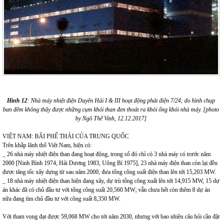
Hình 12
: Nhà máy nhiệt điện Duyên Hải I & III hoạt động phát điện 7/24; do hình chụp
ban đêm không thấy được những cụm khói than đen thoát ra khỏi ống khói nhà máy. [photo
by Ngô Thế Vinh, 12.12.2017]
VIỆT NAM: BÃI PHẾ THẢI CỦA TRUNG QUỐC
Trên khắp lãnh thổ Việt Nam, hiện có:
_ 26 nhà máy nhiệt điện than đang hoạt động, trong số đó chỉ có 3 nhà máy có trước năm
2000 [Ninh Bình 1974, Hải Dương 1983, Uông Bí 1975], 23 nhà máy điện than còn lại đều
được tăng tốc xây dựng từ sau năm 2000, đưa tổng công suất điện than lên tới 15,203 MW.
_ 18 nhà máy nhiệt điện than hiện đang xây, dự trù tổng công xuất lên tới 14,915 MW, 15 dự
án khác đã có chủ đầu tư với tổng công suất 20,560 MW; vẫn chưa hết còn thêm 8 dự án
nữa đang tìm chủ đầu tư với công suất 8,350 MW.
Với tham vọng đạt được 59,068 MW cho tới năm 2030, nhưng với bao nhiêu câu hỏi cần đặt