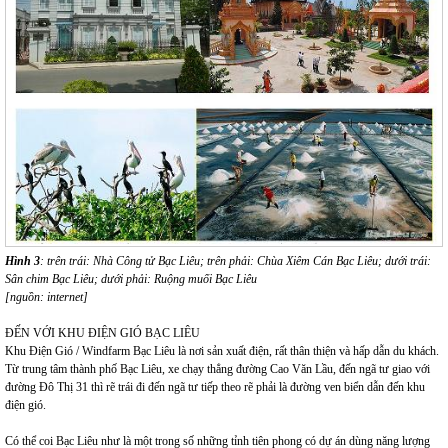
Hình 3
: trên trái: Nhà Công tử Bạc Liêu; trên phải: Chùa Xiêm Cán Bạc Liêu; dưới trái:
Sân chim Bạc Liêu; dưới phải: Ruộng muối Bạc Liêu
[nguồn: internet]
ĐẾN VỚI KHU ĐIỆN GIÓ BẠC LIÊU
Khu Điện Gió / Windfarm Bạc Liêu là nơi sản xuất điện, rất thân thiện và hấp dẫn du khách.
Từ trung tâm thành phố Bạc Liêu, xe chạy thẳng đường Cao Văn Lầu, đến ngã tư giao với
đường Đô Thị 31 thì rẽ trái đi đến ngã tư tiếp theo rẽ phải là đường ven biển dẫn đến khu
điện gió.
Có thể coi Bạc Liêu như là một trong số những tỉnh tiên phong có dự án dùng năng lượng