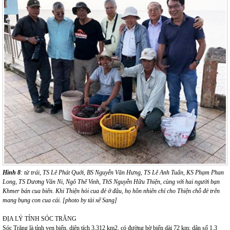
Hình 8
: từ trái, TS Lê Phát Quới, BS Nguyễn Văn Hưng, TS Lê Anh Tuấn, KS Phạm Phan
Long, TS Dương Văn Ni, Ngô Thế Vinh, ThS Nguyễn Hữu Thiện, cùng với hai người bạn
Khmer bán cua biển. Khi Thiện hỏi cua đẻ ở đâu, họ hồn nhiên chỉ cho Thiện chỗ đẻ trên
mang bụng con cua cái. [photo by tài xế Sang]
ĐỊA LÝ TỈNH SÓC TRĂNG
Sóc Trăng là tỉnh ven biển, diện tích 3,312 km2, có đường bờ biển dài 72 km; dân số 1.3