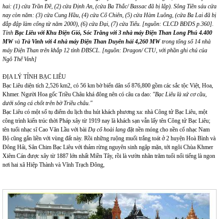
hai: (1) cửa Trần Đề, (2) cửa Định An, (cửa Ba Thắc/ Bassac đã bị lấp). Sông Tiền sáu cửa
nay còn năm: (3) cửa Cung Hầu, (4) cửa Cổ Chiên, (5) cửa Hàm Luông, (cửa Ba Lai đã bị
đắp đập làm cống từ năm 2000), (6) cửa Đại, (7) cửa Tiểu. [nguồn: CLCD BĐDS p.360].
Tỉnh
Bạc Liêu với Khu Điện Gió, Sóc Trăng với 3 nhà máy Điện Than Long Phú 4.400
MW
và
Trà Vinh với 4 nhà máy Điện Than Duyên hải 4,260 MW
trong tổng số 14 nhà
máy Điện Than trên khắp 12 tỉnh ĐBSCL. [nguồn: Dragon/ CTU, với phần ghi chú của
Ngô Thế Vinh]
ĐỊA LÝ TỈNH BẠC LIÊU
Bạc Liêu diện tích 2,526 km2, có 56 km bờ biển dân số 876,800 gồm các sắc tộc Việt, Hoa,
Khmer. Người Hoa gốc Triều Châu khá đông nên có câu ca dao:
"Bạc Liêu là xứ cơ cầu,
dưới sông cá chốt trên bờ Triều châu."
Bạc Liêu có một số tụ điểm du lịch thu hút khách phương xa: nhà Công tử Bạc Liêu, một
công trình kiến trúc thời Pháp xây từ 1919 nay là khách sạn vẫn lấy tên Công tử Bạc Liêu;
tên tuổi nhạc sĩ Cao Văn Lầu với bài
Dạ cổ hoài lang
đặt nền móng cho nền cổ nhạc Nam
Bộ cũng gắn liền với vùng đất này. Rồi những ruộng muối trắng toát ở 2 huyện Hoà Bình và
Đông Hải, Sân Chim Bạc Liêu với thảm rừng nguyên sinh ngập mặn, tới ngôi Chùa Khmer
Xiêm Cán được xây từ 1887 lớn nhất Miền Tây, rồi là vườn nhãn trăm tuổi nổi tiếng là ngon
nơi hai xã Hiệp Thành và Vĩnh Trạch Đông,