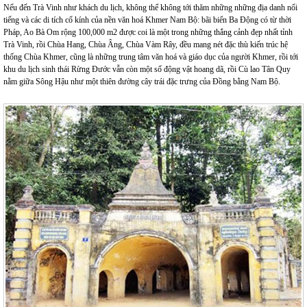
Nếu đến Trà Vinh như khách du lịch, không thể không tới thăm những những địa danh nổi
tiếng và các di tích cổ kính của nền văn hoá Khmer Nam Bộ: bãi biển Ba Động có từ thời
Pháp, Ao Bà Om rộng 100,000 m2 được coi là một trong những thắng cảnh đẹp nhất tỉnh
Trà Vinh, rồi Chùa Hang, Chùa Âng, Chùa Vàm Rây, đều mang nét đặc thù kiến trúc hệ
thống Chùa Khmer, cũng là những trung tâm văn hoá và giáo dục của người Khmer, rồi tới
khu du lịch sinh thái Rừng Đước vẫn còn một số động vật hoang dã, rồi Cù lao Tân Quy
nằm giữa Sông Hậu như một thiên đường cây trái đặc trưng của Đồng bằng Nam Bộ.