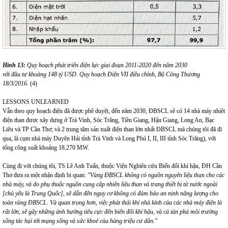
Hình 13:
Quy hoạch phát triển điện lực giai đoạn 2011-2020 đến năm 2030
với đầu tư khoảng 148 tỷ USD. Quy hoạch Điện VII điều chỉnh, Bộ Công Thương
18/3/2016.
(4)
LESSONS UNLEARNED
Vẫn theo quy hoạch điện đã được phê duyệt, đến năm 2030, ĐBSCL sẽ có 14 nhà máy nhiệt
điện than được xây dựng ở Trà Vinh, Sóc Trăng, Tiền Giang, Hậu Giang, Long An, Bạc
Liêu và TP Cần Thơ; và 2 trung tâm sản xuất điện than lớn nhất ĐBSCL mà chúng tôi đã đi
qua, là cụm nhà máy Duyên Hải tỉnh Trà Vinh và Long Phú I, II, III tỉnh Sóc Trăng), với
tổng công suất khoảng 18.270 MW.
Cùng đi với chúng tôi, TS Lê Anh Tuấn, thuộc Viện Nghiên cứu Biến đổi khí hậu, ĐH Cần
Thơ đưa ra một nhận định bi quan:
"Vùng ĐBSCL không có nguồn nguyên liệu than cho các
nhà máy, và do phụ thuộc nguồn cung cấp nhiên liệu than và trang thiết bị từ nước ngoài
[chủ yếu là Trung Quốc], sẽ dẫn đến nguy cơ không có đảm bảo an ninh năng lượng cho
toàn vùng ĐBSCL. Và quan trọng hơn, việc phát thải khí nhà kính của các nhà máy điện là
rất lớn, sẽ gây những ảnh hưởng tiêu cực đến biến đổi khí hậu, và cả tàn phá môi trường
sống tác hại tới mạng sống và sức khoẻ của hàng triệu cư dân."