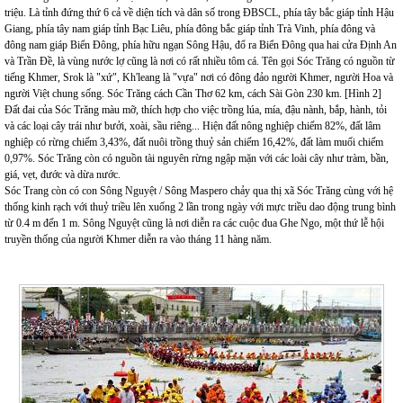
triệu. Là tỉnh đứng thứ 6 cả về diện tích và dân số trong ĐBSCL, phía tây bắc giáp tỉnh Hậu
Giang, phía tây nam giáp tỉnh Bạc Liêu, phía đông bắc giáp tỉnh Trà Vinh, phía đông và
đông nam giáp Biển Đông, phía hữu ngạn Sông Hậu, đổ ra Biển Đông qua hai cửa Định An
và Trần Đề, là vùng nước lợ cũng là nơi có rất nhiều tôm cá. Tên gọi Sóc Trăng có nguồn từ
tiếng Khmer, Srok là "xứ", Kh'leang là "vựa" nơi có đông đảo người Khmer, người Hoa và
người Việt chung sống. Sóc Trăng cách Cần Thơ 62 km, cách Sài Gòn 230 km. [Hình 2]
Đất đai của Sóc Trăng màu mỡ, thích hợp cho việc trồng
lúa
,
mía
,
đậu nành
,
bắp
,
hành
,
tỏi
và các loại cây trái như
bưởi
,
xoài
,
sầu riêng
... Hiện đất
nông nghiệp
chiếm 82%, đất
lâm
nghiệp
có rừng chiếm 3,43%, đất nuôi trồng thuỷ sản chiếm 16,42%, đất làm muối chiếm
0,97%. Sóc Trăng còn có nguồn tài nguyên rừng ngập mặn với các loài cây như tràm, bần,
giá, vẹt, đước và dừa nước.
Sóc Trang còn có con Sông Nguyệt / Sông Maspero chảy qua thị xã Sóc Trăng cùng với hệ
thống kinh rạch với thuỷ triều lên xuống 2 lần trong ngày với mực triều dao động trung bình
từ 0.4 m đến 1 m. Sông Nguyệt cũng là nơi diễn ra các cuộc đua Ghe Ngo, một thứ lễ hội
truyền thống của người Khmer diễn ra vào tháng 11 hàng năm.