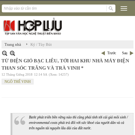
›
Trang nhà
Ký / Tùy Bút
Trước
Sau
TỪ ĐIỆN GIÓ BẠC LIÊU, TỚI HAI KHU NHÀ MÁY ĐIỆN
THAN SÓC TRĂNG VÀ TRÀ VINH *
12 Tháng Giêng 2018
12:14 SA
(Xem: 14257)
NGÔ THẾ VINH
Bước phát triển bền vững nào thì cũng phải tính tới cái giá môi sinh /
environmental costs phải trả đối với sức khoẻ của người dân và cả
trên nguồn tài nguyên lâu dài của đất nước.