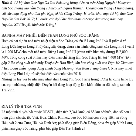
Hình 9
: Lễ hội đua Ghe Ngo Ok Om Bok tưng bừng diễn ra trên Sông Nguyệt / Maspero
tỉnh Sóc Trăng vào rằm tháng 10 theo lịch người Khmer, [khoảng đầu tháng 11 hàng năm],
với các hoạt động như đua ghe Ngo; lễ hội Cúng Trăng; H. trên: khai mạc Lễ hội đua Ghe
Ngo Ok Om Bok 2017; H. dưới: các đội Ghe Ngo tham dự cuộc đua trong năm nay.
[nguồn: STV Truyền hình Sóc Trăng]
BA NHÀ MÁY NHIỆT ĐIỆN THAN LONG PHÚ SÓC TRĂNG
Hiện có hai dự án nhà máy nhiệt điện ở Sóc Trăng có tên là Long Phú I và II (nằm ở xã
Long Đức huyện Long Phú) đang xây dựng, chưa vận hành, công suất của Long Phú I và II
là 1,200 MW cho mỗi nhà máy. Riêng Long Phú III (chưa triển khai xây dựng) là 2,000
MW. Tổng công suất 3 nhà máy điện than chỉ riêng tỉnh Sóc Trăng lên tới 4,400 MW
[lớn
gấp 2 lần công suất nhà máy Thuỷ điện Hoà Bình, lớn hơn công suất con Đập Mẹ Xiaowan
/ Tiểu Loan chắn ngang dòng chính Sông Mekong, Vân Nam Trung Quốc].
Nhà máy nhiệt
điện Long Phú I dự trù sẽ phát điện vào cuối năm 2018.
Những hệ luỵ với ba nhà máy nhiệt điện Long Phú Sóc Trăng trong tương lai cũng là hệ luỵ
của cụm nhà máy nhiệt điện Duyên hải đang hoạt động làm khốn đốn cư dân sống tại tỉnh
Trà Vinh.
ĐỊA LÝ TỈNH TRÀ VINH
Là một tỉnh duyên hải thuộc ĐBSCL, diện tích 2,341 km2, có 65 km bờ biển, dân số hơn 1
triệu gồm các sắc tộc Việt, Hoa, Chăm, Khmer;, bao bọc bởi hai con Sông Tiền và Sông
Hậu, với 2 cửa Cung Hầu và Định An; phía đông giáp Biển Đông, phía tây giáp Vĩnh Long,
phía nam giáp Sóc Trăng, phía bắc giáp Bến Tre. [Hình 2]