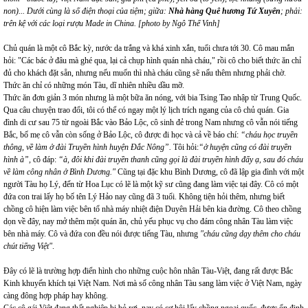
non)...
Dưới cùng là số điện thoại của tiệm; giữa:
Nhà hàng Quê hương Tứ Xuyên
; phải:
trên kệ với các loại rượu Made in China. [photo by Ngô Thế Vinh]
Chủ quán là một cô Bắc kỳ, nước da trắng và khá xinh xắn, tuổi chưa tới 30. Cô mau mắn
hỏi: "Các bác ở đâu mà ghé qua, lại cả chụp hình quán nhà cháu," rồi cô cho biết thức ăn chỉ
đủ cho khách đặt sẵn, nhưng nếu muốn thì nhà cháu cũng sẽ nấu thêm nhưng phải chờ.
Thức ăn chỉ có những món Tàu, dĩ nhiên nhiều dầu mỡ.
Thức ăn đơn giản 3 món nhưng là một bữa ăn nóng, với bia Tsing Tao nhập từ Trung Quốc.
Qua câu chuyện trao đổi, tôi có thể có ngay một lý lịch trích ngang của cô chủ quán. Gia
đình di cư sau 75 từ ngoài Bắc vào Bảo Lộc, cô sinh đẻ trong Nam nhưng cô vẫn nói tiếng
Bắc, bố mẹ cô vẫn còn sống ở Bảo Lộc, cô được đi học và cả về báo chí:
“cháu học truyền
thông, về làm ở đài Truyền hình huyện Đắc Nông”.
Tôi hỏi:
“ở huyện cũng có đài truyền
hình à”,
cô đáp:
“à, đôi khi đài truyền thanh cũng gọi là đài truyền hình đấy ạ, sau đó cháu
về làm công nhân ở Bình Dương."
Cũng tại đặc khu Bình Dương, cô đã lập gia đình với một
người Tàu họ Lý, đến từ Hoa Lục có lẽ là một kỹ sư cũng đang làm việc tại đây. Cô có một
đứa con trai lấy họ bố tên Lý Hảo nay cũng đã 3 tuổi. Không tiện hỏi thêm, nhưng biết
chồng cô hiện làm việc bên tổ nhà máy nhiệt điện Duyên Hải bên kia đường. Cô theo chồng
dọn về đây, nay mở thêm một quán ăn, chủ yếu phục vụ cho đám công nhân Tàu làm việc
bên nhà máy. Cô và đứa con đều nói được tiếng Tàu, nhưng
"cháu cũng dạy thêm cho cháu
chút tiếng Việt"
.
Đây có lẽ là trường hợp điển hình cho những cuộc hôn nhân Tàu-Việt, đang rất được Bắc
Kinh khuyến khích tại Việt Nam. Nơi mà số công nhân Tàu sang làm việc ở Việt Nam, ngày
càng đông hợp pháp hay không.
Các cô gái Việt đang thất nghiệp bị bỏ rơi, nay có cơ hội lấy chồng ngoại quốc, được ổn định