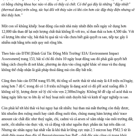
có bằng chứng khoa học nào vì đâu có thấy cá chết. Có thể gọi đây là những “đập nhiệt”
(thermal dam) trên sông, tác hại đối với thủy sản có khi còn hơn các đập thủy điện nhưng sẽ
khó thấy hơn."
Một con số khủng khiếp: hoạt động của một nhà máy nhiệt điện mỗi ngày sử dụng hơn
12,000 tấn than để lại một lượng chất thải khổng lồ với tro, xỉ than thải ra hơn 4,500 tấn. Với
số lượng lớn như vậy, bãi thải bị quá tải và vẫn chưa biết giải quyết ra sao, tiếp tục gây ô
nhiễm mặt bằng trên một quy mô rộng lớn.
Theo báo cáo ĐTM [Đánh Giá Tác Động Môi Trường/ EIA/ Environment Impact
Assessment] trang 153, bãi xỉ chỉ đủ chứa 10 ngày hoạt động sau đó phải giải quyết hết
bằng cách chuyển đi nơi khác, phương án dựa vào công nghệ khác sẽ mua và thu dụng
không thể chấp nhận là giải pháp thoả đáng mà còn đầy bất trắc.
Cũng theo báo cáo ĐTM trang 95-96, thì tổng số nước thải từ nhà máy là 4.8 triệu m3/ngày,
nóng hơn 7 độ C trong đó có 1.8 triệu m3/ngày là dạng acid có độ pH acid xuống đến 3
không xử lý, lượng được xử lý chỉ vỏn vẹn 2,500m3/ngày. Không hề đề cập số acid thải ra
hàng ngày liên tục to lớn ấy sẽ huỷ hoại môi sinh duyên hải và kinh tế ngư nghiệp ra sao.
Còn phải kể tới khí thải và bụi nguy hại rất nhiều: bụi than mà mắt thường còn thấy được,
khi nhuốm đen ruộng muối hay cánh đồng nuôi tôm, chúng mang hàm lượng nhỏ/ trace
amount các chất độc như thuỷ ngân, chì, cadmi và cả arsen sẽ xâm nhập vào môi trường đất,
nước, rồi nhiễm vào thực vật, và cả động vật như nguồn thực phẩm tác hại trên dân cư.
Nhưng tác nhân nguy hại nhất vẫn là khí thải lơ lửng cực mịn 2.5 micron hay PM2.5 từ lò
nhiệt điện mang theo độc tố Benzo(a)pyrene hay BaP - chất độc này cũng có trong khói