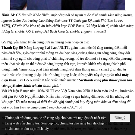
Hình 14:
GS Nguyễn Khắc Nhẫn, một tiếng nói có uy tín quốc tế vể chính sách năng lượng,
nguyên Giám đốc trường Cao Đẳng Điện học TT Quốc gia Kỹ thuật Phú Thọ [trước
1975], Cố vấn Nha kinh tế, dự báo chiến lược EDF Paris, GS Viện Kinh tế, chính sách năng
lượng Grenoble, GS Trường ĐH Bách khoa Grenoble. [nguồn: internet]
GS Nguyễn Khắc Nhẫn cũng đưa ra những biện pháp cụ thể:
Thành lập Bộ Năng Lượng Tái Tạo / NLTT
, giảm mạnh tốc độ tăng trưởng điện mỗi
năm dưới 5%, giáo dục từ phổ thông tới đại học, tăng cường thông tin công cộng, thay đổi
hành vi suy nghĩ, các vùng phải tự chủ năng lượng, hỗ trợ đổi mới và sáng kiến địa phương,
triển khai các dự án thí điểm về năng lượng tích cực, khuyến khích xây dựng thành phố
thông minh / smart city, phát triển nhanh mạng lưới điện thông minh / smart grid, đầu tư
mạnh vào các phương pháp tích trữ năng lượng khác,
dừng việc xây dựng các nhà máy
điện than...
và GS Nguyễn Khắc Nhẫn nhấn mạnh:
"Sự thành công phụ thuộc phần lớn
vào quyết tâm chính trị của chính phủ."
Với kết luận là mục tiêu 100% NLTT cho Việt Nam năm 2050 là hoàn toàn khả thi, bước vào
tuổi gần 90, GS Nguyễn Khắc Nhẫn vẫn hướng về quê hương đất nước nói lên những lời
kêu gọi:
"Tôi trân trọng và thiết tha đề nghị chính phủ huy động toàn dân và tiềm năng để
đạt mục tiêu trên vô cùng quan trọng cho đất nước."
[6]
Chúng tôi sử dụng cookie để cung cấp cho bạn trải nghiệm tốt nhất trên
Đồng ý
NGƯỜI DÂN PHẢI BIẾT NÓI KHÔNG
trang web của chúng tôi. Nếu tiếp tục, chúng tôi cho rằng bạn đã chấp
Một ví dụ, như cụm nhà máy thuỷ điện Long Phú 4,400 MW xây xong và bắt đầu vận hành
thuận cookie cho mục đích này.
từ 2018, nếu tính trung bình tuổi thọ nhà máy là 70 năm, tới 2088, dài hơn tuổi thọ trung
bình của một đời người.