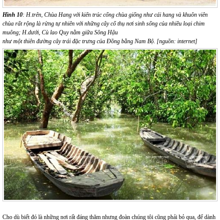
Hình 10
: H.trên,
Chùa Hang với kiến trúc cổng chùa giống như cái hang và khuôn viên
chùa rất rộng là rừng tự nhiên với những cây cổ thụ nơi sinh sống của nhiều loại chim
muông; H.dưới, Cù lao Quy nằm giữa Sông Hậu
như một thiên đường cây trái đặc trưng của Đồng bằng Nam Bộ. [nguồn: internet]
Cho dù biết đó là những nơi rất đáng thăm nhưng đoàn chúng tôi cũng phải bỏ qua, để dành