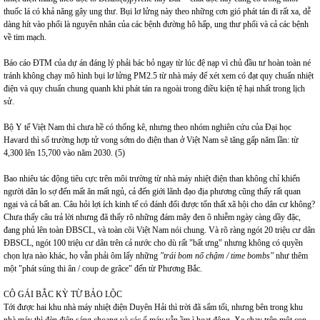
thuốc lá có khả năng gây ung thư. Bụi lơ lửng này theo những cơn gió phát tán đi rất xa, dễ
dàng hít vào phổi là nguyên nhân của các bệnh đường hô hấp, ung thư phổi và cả các bệnh
về tim mạch.
Báo cáo ĐTM của dự án đáng lý phải bác bỏ ngay từ lúc đệ nạp vì chủ đầu tư hoàn toàn né
tránh không chạy mô hình bụi lơ lửng PM2.5 từ nhà máy để xét xem có đạt quy chuẩn nhiệt
điện và quy chuẩn chung quanh khi phát tán ra ngoài trong điều kiện tệ hại nhất trong lịch
sử.
Bộ Y tế Việt Nam thì chưa hề có thống kê, nhưng theo nhóm nghiên cứu của Đại học
Havard thì số trường hợp tử vong sớm do điện than ở Việt Nam sẽ tăng gấp năm lần: từ
4,300 lên 15,700 vào năm 2030. (5)
Bao nhiêu tác động tiêu cực trên môi trường từ nhà máy nhiệt điện than không chỉ khiến
người dân lo sợ đến mất ăn mất ngủ, cả đến giới lãnh đạo địa phương cũng thấy rất quan
ngại và cả bất an. Câu hỏi lợi ích kinh tế có đánh đổi được tổn thất xã hội cho dân cư không?
Chưa thấy câu trả lời nhưng đã thấy rõ những đám mây đen ô nhiễm ngày càng dầy đặc,
đang phủ lên toàn ĐBSCL, và toàn cõi Việt Nam nói chung. Và rõ ràng ngót 20 triệu cư dân
ĐBSCL, ngót 100 triệu cư dân trên cả nước cho dù rất "bất ưng" nhưng không có quyền
chọn lựa nào khác, họ vẫn phải ôm lấy những
"trái bom nổ chậm / time bombs"
như thêm
một "phát súng thi ân / coup de grâce" đến từ Phương Bắc.
CÔ GÁI BẮC KỲ TỪ BẢO LỘC
Tới được hai khu nhà máy nhiệt điện Duyên Hải thì trời đã sẩm tối, nhưng bên trong khu
nhà máy thì đèn điện sáng choang và các ổ máy vẫn ầm ì hoạt động. Xe chạy trên một con