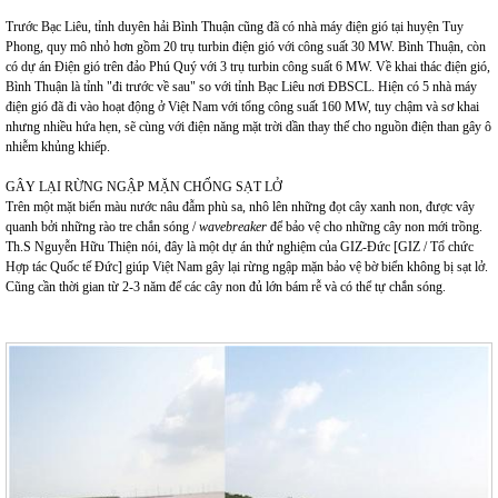
Trước Bạc Liêu, tỉnh duyên hải Bình Thuận cũng đã có nhà máy điện gió tại huyện Tuy
Phong, quy mô nhỏ hơn gồm 20 trụ turbin điện gió với công suất 30 MW. Bình Thuận, còn
có dự án Điện gió trên đảo Phú Quý với 3 trụ turbin công suất 6 MW. Về khai thác điện gió,
Bình Thuận là tỉnh "đi trước về sau" so với tỉnh Bạc Liêu nơi ĐBSCL. Hiện có 5 nhà máy
điện gió đã đi vào hoạt động ở Việt Nam với tổng công suất 160 MW, tuy chậm và sơ khai
nhưng nhiều hứa hẹn, sẽ cùng với điện năng mặt trời dần thay thế cho nguồn điện than gây ô
nhiễm khủng khiếp.
GÂY LẠI RỪNG NGẬP MẶN CHỐNG SẠT LỞ
Trên một mặt biển màu nước nâu đẫm phù sa, nhô lên những đọt cây xanh non, được vây
quanh bởi những rào tre chắn sóng /
wavebreaker
để bảo vệ cho những cây non mới trồng.
Th.S Nguyễn Hữu Thiện nói, đây là một dự án thử nghiệm của GIZ-Đức [GIZ / Tổ chức
Hợp tác Quốc tế Đức] giúp Việt Nam gây lại rừng ngập mặn bảo vệ bờ biển không bị sạt lở.
Cũng cần thời gian từ 2-3 năm để các cây non đủ lớn bám rễ và có thể tự chắn sóng.