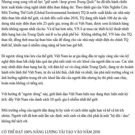
Nhưng song song với nỗ lực
"giữ xanh / keep green Trung Quốc"
họ đã tiến hành chiến
lược xuất khẩu công nghệ nhiệt điện than thặng dư. Theo đánh giá của Viện Nghiên Cứu
Môi Trường Thế Giới (Global Environmental Institute) TQ là nước xuất khẩu các nhà máy
điện than lớn nhất thế giới, và tính đến cuối năm 2016, TQ đang tiến hành 106 dự án xây
dựng nhà máy điện than trên 25 quốc gia, trong đó có Việt Nam, được xem là khách hàng
thiếu không ngoan nhất của họ. Và tệ hại hơn nữa, VN ồ ạt mua các thiết bị kỹ thuật nhiệt
điện hạng hai của Trung Quốc mà lẽ ra họ phải phế bỏ. Không những thế, VN bán cho TQ
than tốt, đồng thời mua lại than bùn xấu để dùng cho các nhà máy nhiệt điện do chính TQ
thiết kế, khiến nạn ô nhiễm càng nặng nề hơn bao giờ hết.
Đi ngược dòng trào lưu của thế giới, Việt Nam ào ạt gia tăng đầu tư ngày càng sâu vào kỹ
nghệ điện than bất chấp hậu quả tàn phá môi sinh và sức khoẻ của người dân ra sao. Các nhà
máy nhiệt điện than hạng hai ấy, với đám kỹ sư và công nhân Trung Quốc, đang tự do hoành
hành trên lãnh thổ Việt Nam, tự do xả khí thải, chất thải và nhiệt, tàn phá môi trường sống và
ảnh hưởng nghiêm trọng tới sức khoẻ lâu dài của người dân nhưng họ thì phải cam chịu,
hoàn toàn không có tiếng nói.
Với hướng đi "ngược dòng" này, giới lãnh đạo Việt Nam hiện nay đang thực hiện một kỳ
tích: đẩy Việt Nam vào danh sách 10 quốc gia ô nhiễm nhất thế giới.
Môi trường sống của người dân đang bị hy sinh vì cách nhìn ngắn hạn và kể cả lợi ích
nhóm. Người viết đã hơn một lần xác định: môi sinh và dân chủ phải là một "bộ đôi / duo"
không thể tách rời.
CÓ THỂ ĐẠT 100% NĂNG LƯỢNG TÁI TẠO VÀO NĂM 2050