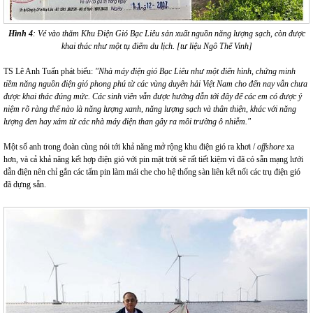
Hình 4
: Vé vào thăm Khu Điện Gió Bạc Liêu sản xuất nguồn năng lượng sạch, còn được
khai thác như một tụ điểm du lịch. [tư liệu Ngô Thế Vinh]
TS Lê Anh Tuấn phát biểu:
"Nhà máy điện gió Bạc Liêu như một điển hình, chứng minh
tiềm năng nguồn điện gió phong phú từ các vùng duyên hải Việt Nam cho đến nay vẫn chưa
được khai thác đúng mức. Các sinh viên vẫn được hướng dẫn tới đây để các em có được ý
niệm rõ ràng thế nào là năng lượng xanh, năng lượng sạch và thân thiện, khác với năng
lượng đen hay xám từ các nhà máy điện than gây ra môi trường ô nhiễm."
Một số anh trong đoàn cùng nói tới khả năng mở rộng khu điện gió ra khơi /
offshore
xa
hơn, và cả khả năng kết hợp điện gió với pin mặt trời sẽ rất tiết kiệm vì đã có sẵn mạng lưới
dẫn điện nên chỉ gắn các tấm pin làm mái che cho hệ thống sàn liên kết nối các trụ điện gió
đã dựng sẵn.