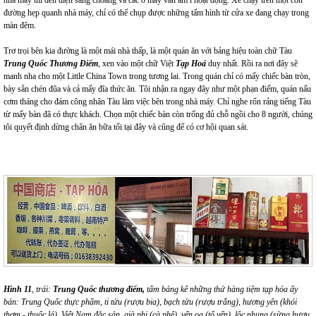
đường hẹp quanh nhà máy, chỉ có thể chụp được những tấm hình từ cửa xe đang chạy trong
màn đêm.
Trơ trọi bên kia đường là một mái nhà thấp, là một quán ăn với bảng hiệu toàn chữ Tàu
Trung Quốc Thương Điếm
, xen vào một chữ Việt
Tạp Hoá
duy nhất. Rồi ra nơi đây sẽ
manh nha cho một Little China Town trong tương lai. Trong quán chỉ có mấy chiếc bàn tròn,
bày sẵn chén đũa và cả mấy đĩa thức ăn. Tôi nhận ra ngay đây như một phạn điếm, quán nấu
cơm tháng cho đám công nhân Tàu làm việc bên trong nhà máy. Chỉ nghe rổn rảng tiếng Tàu
từ mấy bàn đã có thực khách. Chọn một chiếc bàn còn trống đủ chỗ ngồi cho 8 người, chúng
tôi quyết định dừng chân ăn bữa tối tại đây và cũng để có cơ hội quan sát.
Hình 11
, trái:
Trung Quốc thương điếm,
tấm bảng kê những thứ hàng tiệm tạp hóa ấy
bán: Trung Quốc thực phẩm, ti tửu (rượu bia), bạch tửu (rượu trắng), hương yên (khói
thơm - thuốc lá), Việt Nam đặc sản, già phi (cà phê), yến oa (tổ yến), lộc nhung (sừng hươu