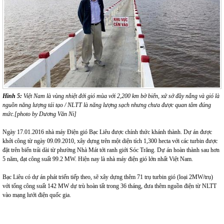
Hình 5:
Việt Nam là vùng nhiệt đới gió mùa với 2,200 km bờ biển, xứ sở đầy nắng và gió là
nguồn năng lượng tái tạo / NLTT là năng lượng sạch nhưng chưa được quan tâm đúng
mức.[photo by Dương Văn Ni]
Ngày 17.01.2016 nhà máy Điện gió Bạc Liêu được chính thức khánh thành. Dự án được
khởi công từ ngày 09.09.2010, xây dựng trên một diện tích 1,300 hecta với các turbin được
đặt trên biển trải dài từ phường Nhà Mát tới ranh giới Sóc Trăng. Dự án hoàn thành sau hơn
5 năm, đạt công suất 99.2 MW. Hiện nay là nhà máy điện gió lớn nhất Việt Nam.
Bạc Liêu có dự án phát triển tiếp theo, sẽ xây dựng thêm 71 trụ turbin gió (loại 2MW/trụ)
với tổng công suất 142 MW dự trù hoàn tất trong 36 tháng, đưa thêm nguồn điện từ NLTT
vào mạng lưới điện quốc gia.