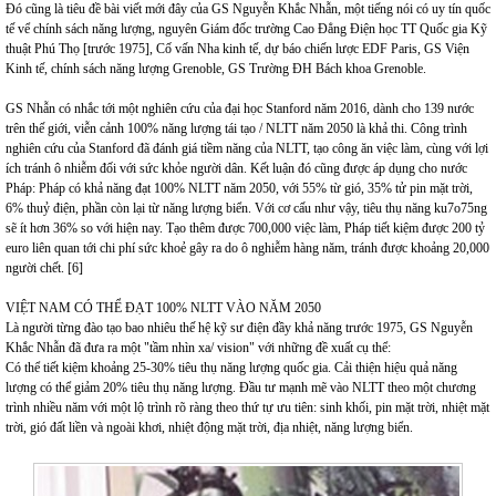
Đó cũng là tiêu đề bài viết mới đây của GS Nguyễn Khắc Nhẫn, một tiếng nói có uy tín quốc
tế vể chính sách năng lượng, nguyên Giám đốc trường Cao Đẳng Điện học TT Quốc gia Kỹ
thuật Phú Thọ [trước 1975], Cố vấn Nha kinh tế, dự báo chiến lược EDF Paris, GS Viện
Kinh tế, chính sách năng lượng Grenoble, GS Trường ĐH Bách khoa Grenoble.
GS Nhẫn có nhắc tới một nghiên cứu của đại học Stanford năm 2016, dành cho 139 nước
trên thế giới, viễn cảnh 100% năng lượng tái tạo / NLTT năm 2050 là khả thi. Công trình
nghiên cứu của Stanford đã đánh giá tiềm năng của NLTT, tạo công ăn việc làm, cùng với lợi
ích tránh ô nhiễm đối với sức khỏe người dân. Kết luận đó cũng được áp dụng cho nước
Pháp: Pháp có khả năng đạt 100% NLTT năm 2050, với 55% từ gió, 35% tử pin mặt trời,
6% thuỷ điện, phần còn lại từ năng lượng biển. Với cơ cấu như vậy, tiêu thụ năng ku7o75ng
sẽ ít hơn 36% so với hiện nay. Tạo thêm được 700,000 việc làm, Pháp tiết kiệm được 200 tỷ
euro liên quan tới chi phí sức khoẻ gây ra do ô nghiễm hàng năm, tránh được khoảng 20,000
người chết. [6]
VIỆT NAM CÓ THỂ ĐẠT 100% NLTT VÀO NĂM 2050
Là người từng đào tạo bao nhiêu thế hệ kỹ sư điện đầy khả năng trước 1975, GS Nguyễn
Khắc Nhẫn đã đưa ra một "tầm nhìn xa/ vision" với những đề xuất cụ thể:
Có thể tiết kiệm khoảng 25-30% tiêu thụ năng lượng quốc gia. Cải thiện hiệu quả năng
lượng có thể giảm 20% tiêu thụ năng lượng. Đầu tư mạnh mẽ vào NLTT theo một chương
trình nhiều năm với một lộ trình rõ ràng theo thứ tự ưu tiên: sinh khối, pin mặt trời, nhiệt mặt
trời, gió đất liền và ngoài khơi, nhiệt động mặt trời, địa nhiệt, năng lượng biển.