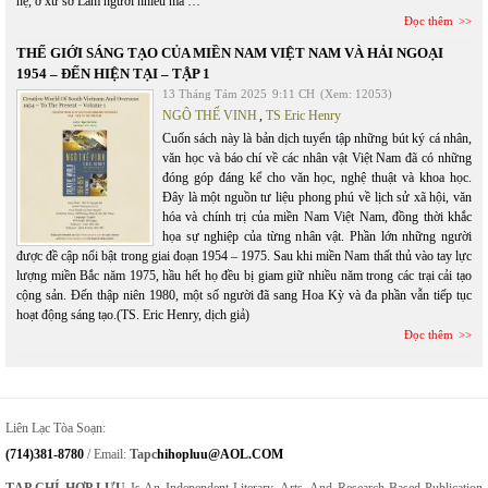
hệ, ở xứ sở Lắm người nhiều ma …
Đọc thêm
THẾ GIỚI SÁNG TẠO CỦA MIỀN NAM VIỆT NAM VÀ HẢI NGOẠI
1954 – ĐẾN HIỆN TẠI – TẬP 1
13 Tháng Tám 2025
9:11 CH
(Xem: 12053)
NGÔ THẾ VINH
,
TS Eric Henry
Cuốn sách này là bản dịch tuyển tập những bút ký cá nhân,
văn học và báo chí về các nhân vật Việt Nam đã có những
đóng góp đáng kể cho văn học, nghệ thuật và khoa học.
Đây là một nguồn tư liệu phong phú về lịch sử xã hội, văn
hóa và chính trị của miền Nam Việt Nam, đồng thời khắc
họa sự nghiệp của từng nhân vật. Phần lớn những người
được đề cập nổi bật trong giai đoạn 1954 – 1975. Sau khi miền Nam thất thủ vào tay lực
lượng miền Bắc năm 1975, hầu hết họ đều bị giam giữ nhiều năm trong các trại cải tạo
cộng sản. Đến thập niên 1980, một số người đã sang Hoa Kỳ và đa phần vẫn tiếp tục
hoạt động sáng tạo.(TS. Eric Henry, dịch giả)
Đọc thêm
Liên Lạc Tòa Soạn:
(714)381-8780
/ Email:
Tapc
Hihopluu@AOL.COM