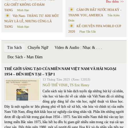
Đọc thêm
CÁI CHẾT KHÔNG CÓ ĐÁM
CÁM ƠN ĐẤT NƯỚC HOA KỲ -
TANG
Minh Hạo
THANK YOU, AMERICA
Trần Kiêm
Việt Nam- THÁNG TƯ: KHI MỘT
Đoàn
NGÀY LÀ LỄ, NHƯNG CŨNG LÀ
KỂ CHUYỆN FIFA WORLD CUP
TANG
Minh Hạo
2026
Phan Tấn Uẩn
Tin Sách
Chuyển Ngữ
Video & Audio : Nhạc & . . .
Đọc Sách - Mạn Đàm
THẾ GIỚI SÁNG TẠO CỦA MIỀN NAM VIỆT NAM VÀ HẢI NGOẠI
1954 – ĐẾN HIỆN TẠI – TẬP 1
13 Tháng Tám 2025
(Xem: 12053)
NGÔ THẾ VINH
,
TS Eric Henry
Cuốn sách này là bản dịch tuyển tập những bút ký cá nhân,
văn học và báo chí về các nhân vật Việt Nam đã có những
đóng góp đáng kể cho văn học, nghệ thuật và khoa học.
Đây là một nguồn tư liệu phong phú về lịch sử xã hội, văn hóa và chính trị của miền
Nam Việt Nam, đồng thời khắc họa sự nghiệp của từng nhân vật. Phần lớn những người
được đề cập nổi bật trong giai đoạn 1954 – 1975. Sau khi miền Nam thất thủ vào tay lực
lượng miền Bắc năm 1975, hầu hết họ đều bị giam giữ nhiều năm trong các trại cải tạo
cộng sản. Đến thập niên 1980, một số người đã sang Hoa Kỳ và đa phần vẫn tiếp tục