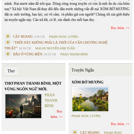
mình. Hai mươi năm đã trôi qua. Dòng sông trong truyện có còn là một ẩn dụ của hôm
nay? Xã hội Việt Nam đã thay đổi đến đâu trước những vấn đề mà XÓM BỜ MƯƠNG
đặt ra: môi trường, bạo lực, sự vô cảm, và phẩm giá con người? Chúng tôi xin giới thiệu
lại truyện ngắn này. Câu trả lời, có lẽ, xin dành cho mỗi bạn đọc.
Đọc thêm
CÁT HOANG
3:34 CH
PHẠM NGỌC LƯƠNG
“THỜI NÀY KHÔNG PHẢI LÀ THỜI CỦA VĂN CHƯƠNG NGHỆ
THUẬT”
10:50 CH
MAI AN NGUYỄN ANH TUẤN
BÃO Ở VÙNG BIÊN
10:23 CH
PHAN THANH BÌNH
Truyện Ngắn
Thơ
XÓM BỜ MƯƠNG
THƠ PHAN THANH BÌNH, MỘT
VÙNG NGÔN NGỮ MỚI.
PHAN
THANH
BÌNH
Đọc
PHẠM NGỌC LƯƠNG
thêm
Đọc thêm
CÁT HOANG
PHẠM NGỌC