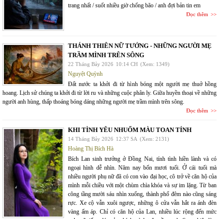
trang nhất / suốt nhiều giờ chống bão / anh đợi bản tin em
Đọc thêm
THÁNH THIÊN NỮ TƯỚNG - NHỮNG NGƯỜI MẸ
TRẦM MÌNH TRÊN SÔNG
22 Tháng Bảy 2026
10:14 CH
(Xem: 1349)
Nguyệt Quỳnh
Đất nước ta khởi đi từ hình bóng một người mẹ thuở hồng
hoang. Lịch sử chúng ta khởi đi từ lời ru và những cuộc phân ly. Giữa huyền thoại về những
người anh hùng, thấp thoáng bóng dáng những người mẹ trầm mình trên sông.
Đọc thêm
KHI TÌNH YÊU NHUỐM MÀU TOAN TÍNH
14 Tháng Bảy 2026
12:37 SA
(Xem: 2131)
Hoàng Thị Bích Hà
Bích Lan sinh trưởng ở Đồng Nai, tính tình hiền lành và có
ngoại hình dễ nhìn. Năm nay bốn mươi tuổi. Ở cái tuổi mà
nhiều người phụ nữ đã có con vào đại học, cô trở về căn hộ của
mình mỗi chiều với một chùm chìa khóa và sự im lặng. Từ ban
công tầng mười sáu nhìn xuống, thành phố đêm nào cũng sáng
rực. Xe cộ vẫn xuôi ngược, những ô cửa vẫn hắt ra ánh đèn
vàng ấm áp. Chỉ có căn hộ của Lan, nhiều lúc rộng đến mức