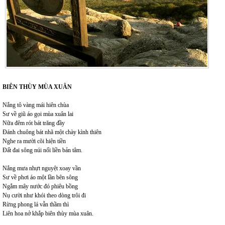
BIÊN THÙY MÙA XUÂN
Nắng tô vàng mái hiên chùa
Sư về giũ áo gọi mùa xuân lai
Nữa đêm rót bát trăng đầy
Đánh chuông bát nhã một chày kình thiên
Nghe ra mười cõi hiện tiền
Đất đai sông núi nối liền bản tâm.
Nắng mưa nhựt nguyệt xoay vần
Sư về phơi áo một lần bên sông
Ngắm mây nước đó phiêu bồng
Nụ cười như khói theo dòng trôi đi
Rừng phong lá vẫn thầm thì
Liên hoa nở khắp biên thùy mùa xuân.