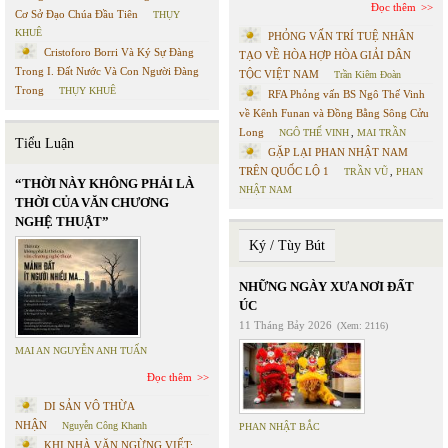
Đọc thêm
Cơ Sở Đạo Chúa Đầu Tiên
THỤY
KHUÊ
PHỎNG VẤN TRÍ TUỆ NHÂN
Cristoforo Borri Và Ký Sự Đàng
TẠO VỀ HÒA HỢP HÒA GIẢI DÂN
Trong I. Đất Nước Và Con Người Đàng
TỘC VIỆT NAM
Trần Kiêm Đoàn
Trong
THỤY KHUÊ
RFA Phỏng vấn BS Ngô Thế Vinh
về Kênh Funan và Đồng Bằng Sông Cửu
Long
NGÔ THẾ VINH
,
MAI TRẦN
Tiểu Luận
GẶP LẠI PHAN NHẬT NAM
TRÊN QUỐC LỘ 1
TRẦN VŨ
,
PHAN
“THỜI NÀY KHÔNG PHẢI LÀ
NHẬT NAM
THỜI CỦA VĂN CHƯƠNG
NGHỆ THUẬT”
Ký / Tùy Bút
NHỮNG NGÀY XƯA NƠI ĐẤT
ÚC
11 Tháng Bảy 2026
(Xem: 2116)
MAI AN NGUYỄN ANH TUẤN
Đọc thêm
DI SẢN VÔ THỪA
NHẬN
Nguyễn Công Khanh
PHAN NHẬT BẮC
KHI NHÀ VĂN NGỪNG VIẾT: