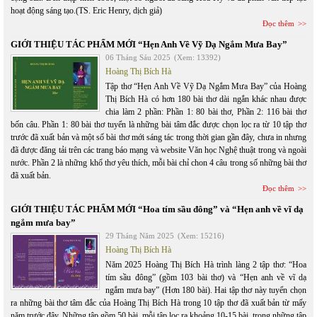
hoạt động sáng tạo.(TS. Eric Henry, dịch giả)
Đọc thêm
GIỚI THIỆU TÁC PHẨM MỚI “Hẹn Anh Về Vỹ Dạ Ngắm Mưa Bay”
06 Tháng Sáu 2025
(Xem: 13392)
Hoàng Thị Bích Hà
Tập thơ “Hẹn Anh Về Vỹ Dạ Ngắm Mưa Bay” của Hoàng
Thị Bích Hà có hơn 180 bài thơ dài ngắn khác nhau được
chia làm 2 phần: Phần 1: 80 bài thơ, Phần 2: 116 bài thơ
bốn câu. Phần 1: 80 bài thơ tuyển là những bài tâm đắc được chọn lọc ra từ 10 tập thơ
trước đã xuất bản và một số bài thơ mới sáng tác trong thời gian gần đây, chưa in nhưng
đã được đăng tải trên các trang báo mạng và website Văn học Nghệ thuật trong và ngoài
nước. Phần 2 là những khổ thơ yêu thích, mỗi bài chỉ chon 4 câu trong số những bài thơ
đã xuất bản.
Đọc thêm
GIỚI THIỆU TÁC PHẨM MỚI “Hoa tím sầu đông” và “Hẹn anh về vĩ dạ
ngắm mưa bay”
29 Tháng Năm 2025
(Xem: 15216)
Hoàng Thị Bích Hà
Năm 2025 Hoàng Thị Bích Hà trình làng 2 tập thơ: “Hoa
tím sầu đông” (gồm 103 bài thơ) và “Hẹn anh về vĩ dạ
ngắm mưa bay” (Hơn 180 bài). Hai tập thơ này tuyển chọn
ra những bài thơ tâm đắc của Hoàng Thị Bích Hà trong 10 tập thơ đã xuất bản từ mấy
năm trước đây. Những tập gồm 50 bài, mỗi tập lọc ra khoảng 10-15 bài, trong những tập