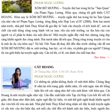
PHẠM NGỌC LƯƠNG
XÓM BỜ MƯƠNG – Truyện thứ hai trong bộ ba "Tam Quan"
của Phạm Ngọc Lương. Hôm qua, chúng tôi giới thiệu CÁT
HOANG. Hôm nay là XÓM BỜ MƯƠNG – truyện ngắn thứ hai trong bộ ba Tam Quan
của nhà văn trẻ Phạm Ngọc Lương, từng đăng trên Hợp Lưu số 87 (2006). Hơn hai mươi
năm trước, nhà phê bình Thụy Khuê đã gọi đây là "một câu chuyện cổ tích kinh dị", nơi cái
chết của một dòng sông song hành với sự mục rữa của môi trường, sự tha hóa của con
người và số phận bi thảm của một đứa trẻ. Một truyện ngắn đầy chất thơ, nhưng càng đẹp
càng khiến người đọc rùng mình. Hai mươi năm đã trôi qua. Dòng sông trong truyện có còn
là một ẩn dụ của hôm nay? Xã hội Việt Nam đã thay đổi đến đâu trước những vấn đề mà
XÓM BỜ MƯƠNG đặt ra: môi trường, bạo lực, sự vô cảm, và phẩm giá con người? Chúng
tôi xin giới thiệu lại truyện ngắn này. Câu trả lời, có lẽ, xin dành cho mỗi bạn đọc.
Đọc thêm
CÁT HOANG
29 Tháng Bảy 2026
3:34 CH
(Xem: 814)
PHẠM NGỌC LƯƠNG
Có những tác phẩm không thuộc về một thời điểm. Chúng lặng
lẽ nằm lại trên trang giấy nhiều năm, rồi một ngày nào đó bỗng
hiện lên với sức nặng như thể vừa mới được viết hôm qua. Cát
Hoang là một truyện ngắn như vậy. Lần đầu xuất hiện trên Tạp chí Hợp Lưu bởi lối viết tối
giản, đứt đoạn như điện ảnh, ngôn ngữ đầy ký hiệu, và một thế giới nghệ thuật khiến người
đọc vừa bối rối vừa ám ảnh. Nhà phê bình Thụy Khuê từng nhận xét đây là một truyện ngắn
có cấu trúc của thơ hiện đại, nơi mỗi câu chữ đều trở thành một ám hiệu, buộc người đọc