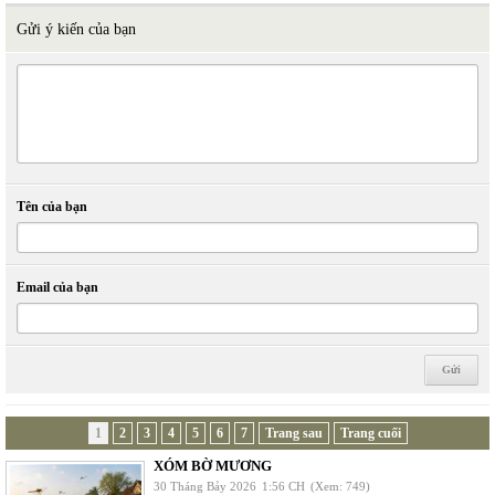
Gửi ý kiến của bạn
Tên của bạn
Email của bạn
1
2
3
4
5
6
7
Trang sau
Trang cuối
XÓM BỜ MƯƠNG
30 Tháng Bảy 2026
1:56 CH
(Xem: 749)