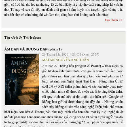
gồm có 100 bài thơ lọc ra khoảng 15-20 bài. (Đây là 2 tập thơ cuối cùng khép lại việc in
thơ. Từ nay về sau tôi tiếp tục dành thời gian và tâm huyết cho truyện ngắn và tùy bút,
nếu bất chợt có cảm hứng thì vẫn làm thơ, đăng báo chứ không xuất bản nữa).
Đọc thêm
Tin sách & Trích đoạn
ÂM BẢN VÀ DƯƠNG BẢN (phần 1)
26 Tháng Sáu 2026
4:21 CH
(Xem: 2557)
MAI AN NGUYỄN ANH TUẤN
Âm bản & Dương bản (Négatif & Positif) – khái niệm có
gốc từ điện ảnh phim nhựa, còn gọi là phim điện ảnh hoặc
phim chiếu rạp, liên quan đến quy trình sản xuất phim có từ
buổi sơ sinh của Nghệ thuật Thứ Bảy - Nàng Tiên Út từ
cuối thế kỷ XIX (hiện phim nhựa và các loại máy quay máy
chiếu phim nhựa đã được đưa vào các Bảo tàng Điện ảnh),
cái quy trình mà nếu ai đó muốn tìm hiểu trên Google sẽ
không bao giờ có được thông tin đầy đủ… Nhưng, cuốn
sách này không đi sâu vào công nghệ Điện ảnh, chỉ mượn
khái niệm Âm bản & Dương bản như một cánh cửa ban đầu, một ký hiệu nghệ thuật
nhỏ để phác họa hành trình tinh thần của tác giả, cùng đôi ba lát cắt tự sự về nghề qua đó
hé lộ giúp người đọc đôi chút về đời sống của những người làm phim Việt qua mấy thế