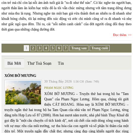
còn trẻ mà chỉ còn lại nỗi ám ảnh tuổi già là “ra đi như thế nào”. Có lúc nghe tin người bạn,
người thân làm ăn kiếm bạc triệu đô la tôi vẫn chúc mừng nhưng với tâm trạng dửng dưng
như mùa thu lá rụng. Nhưng nghe tin một bạn già vừa thảnh thơi an nhiên ra đi nhanh như
khuất bóng chiều, tôi lại mừng đến xúc động và ước chi mình cũng sẽ ra đi nhanh và nhẹ
như giấc ngủ qua đêm. Thì ra, cái “nỗi niềm canh cánh” của đời người cũng đổi thay theo
thời gian qua những chặng đường đời.
Đọc thêm
1
2
3
4
5
6
7
Trang sau
Trang cuối
Bài Mới
Thư Toà Soạn
Tin
XÓM BỜ MƯƠNG
30 Tháng Bảy 2026
1:56 CH
(Xem: 749)
PHẠM NGỌC LƯƠNG
XÓM BỜ MƯƠNG – Truyện thứ hai trong bộ ba "Tam
Quan" của Phạm Ngọc Lương. Hôm qua, chúng tôi giới
thiệu CÁT HOANG. Hôm nay là XÓM BỜ MƯƠNG –
truyện ngắn thứ hai trong bộ ba Tam Quan của nhà văn trẻ Phạm Ngọc Lương, từng
đăng trên Hợp Lưu số 87 (2006). Hơn hai mươi năm trước, nhà phê bình Thụy Khuê đã
gọi đây là "một câu chuyện cổ tích kinh dị", nơi cái chết của một dòng sông song hành
với sự mục rữa của môi trường, sự tha hóa của con người và số phận bi thảm của một
đứa trẻ. Một truyện ngắn đầy chất thơ, nhưng càng đẹp càng khiến người đọc rùng