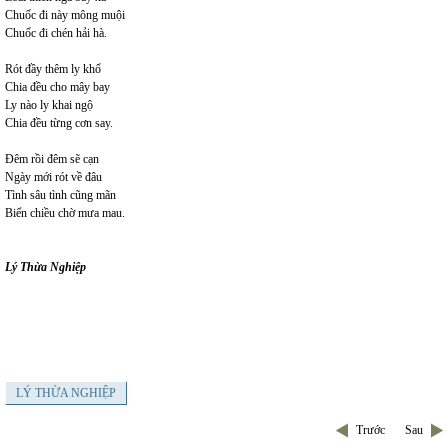
Chuốc đi này mông muội
Chuốc đi chén hải hà.
Rót đầy thêm ly khổ
Chia đều cho mây bay
Ly nào ly khai ngộ
Chia đều từng cơn say.
Đêm rồi đêm sẽ cạn
Ngày mới rót về đâu
Tình sâu tình cũng mãn
Biển chiều chờ mưa mau.
Lý Thừa Nghiệp
LÝ THỪA NGHIỆP
Trước
Sau