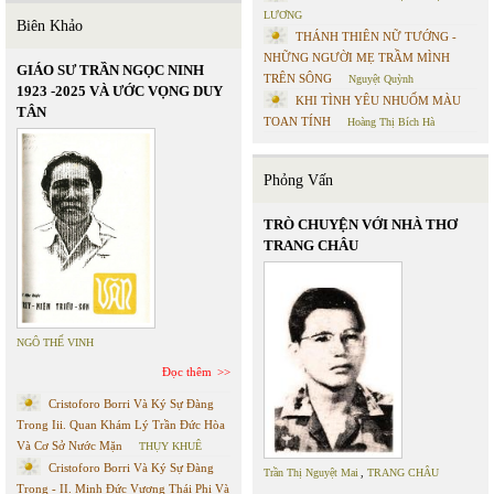
LƯƠNG
Biên Khảo
THÁNH THIÊN NỮ TƯỚNG -
NHỮNG NGƯỜI MẸ TRẦM MÌNH
GIÁO SƯ TRẦN NGỌC NINH
TRÊN SÔNG
Nguyệt Quỳnh
1923 -2025 VÀ ƯỚC VỌNG DUY
KHI TÌNH YÊU NHUỐM MÀU
TÂN
TOAN TÍNH
Hoàng Thị Bích Hà
Phỏng Vấn
TRÒ CHUYỆN VỚI NHÀ THƠ
TRANG CHÂU
NGÔ THẾ VINH
Đọc thêm
Cristoforo Borri Và Ký Sự Đàng
Trong Iii. Quan Khám Lý Trần Đức Hòa
Và Cơ Sở Nước Mặn
THỤY KHUÊ
Cristoforo Borri Và Ký Sự Đàng
Trần Thị Nguyệt Mai
,
TRANG CHÂU
Trong - II. Minh Đức Vương Thái Phi Và