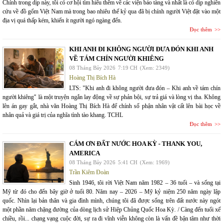
Chính trong dịp này, tôi có cơ hội tìm hiểu thêm về các viện bảo tàng và nhất là có dịp nghiên
cứu về đồ gốm Việt Nam mà trong bao nhiêu thế kỷ qua đã bị chính người Việt đặt vào một
địa vị quá thấp kém, khiến ít người ngó ngàng đến.
Đọc thêm
KHI ANH ĐI KHÔNG NGƯỜI ĐƯA ĐÓN KHI ANH
VỀ TÁM CHÍN NGƯỜI KHIÊNG
08 Tháng Bảy 2026
7:19 CH
(Xem: 2349)
Hoàng Thị Bích Hà
LTS: "Khi anh đi không người đưa đón – Khi anh về tám chín
người khiêng" là một truyện ngắn lay động về sự phản bội, sự trả giá và lòng vị tha. Không
lên án gay gắt, nhà văn Hoàng Thị Bích Hà để chính số phận nhân vật cất lên bài học về
nhân quả và giá trị của nghĩa tình tào khang. TCHL
Đọc thêm
CÁM ƠN ĐẤT NƯỚC HOA KỲ - THANK YOU,
AMERICA
08 Tháng Bảy 2026
5:41 CH
(Xem: 1969)
Trần Kiêm Đoàn
Sinh 1946, tôi rời Việt Nam năm 1982 – 36 tuổi – và sống tại
Mỹ từ đó cho đến bây giờ ở tuổi 80. Năm nay – 2026 – Mỹ kỷ niệm 250 năm ngày lập
quốc. Nhìn lại bản thân và gia đình mình, chúng tôi đã được sống trên đất nước này ngót
một phần năm chặng đường của dòng lịch sử Hiệp Chủng Quốc Hoa Kỳ. / Càng đến tuổi xế
chiều, rồi... chạng vạng cuộc đời, sự ra đi vĩnh viễn không còn là vấn đề bận tâm như thời