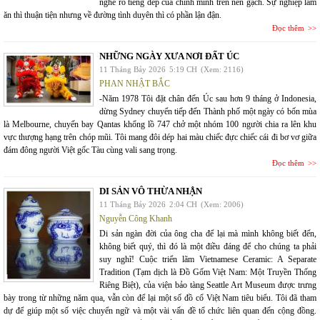
nghe rõ tiếng dép của chính mình trên nền gạch. Sự nghiệp làm
ăn thì thuận tiện nhưng về đường tình duyên thì có phần lận đận.
Đọc thêm
NHỮNG NGÀY XƯA NƠI ĐẤT ÚC
11 Tháng Bảy 2026
5:19 CH
(Xem: 2116)
PHAN NHẬT BẮC
-Năm 1978 Tôi đặt chân đến Úc sau hơn 9 tháng ở Indonesia,
dừng Sydney chuyển tiếp đến Thành phố một ngày có bốn mùa
là Melbourne, chuyến bay Qantas khổng lồ 747 chở một nhóm 100 người chia ra lên khu
vực thượng hạng trên chóp mũi. Tôi mang đôi dép hai màu chiếc đực chiếc cái đi bơ vơ giữa
đám đông người Việt gốc Tàu cùng vali sang trọng.
Đọc thêm
DI SẢN VÔ THỪA NHẬN
11 Tháng Bảy 2026
2:04 CH
(Xem: 2006)
Nguyễn Công Khanh
Di sản ngàn đời của ông cha để lại mà mình không biết đến,
không biết quý, thì đó là một điều đáng để cho chúng ta phải
suy nghĩ! Cuộc triển lãm Vietnamese Ceramic: A Separate
Tradition (Tạm dịch là Đồ Gốm Việt Nam: Một Truyền Thống
Riêng Biệt), của viện bảo tàng Seattle Art Museum được trưng
bày trong từ những năm qua, vẫn còn để lại một số đồ cổ Việt Nam tiêu biểu. Tôi đã tham
dự để giúp một số việc chuyển ngữ và một vài vấn đề tổ chức liên quan đến cộng đồng.