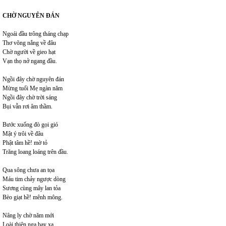
CHỜ NGUYÊN ĐÁN
Ngoái đầu trông tháng chạp
Thơ võng nắng về đâu
Chờ người về gieo hạt
Vạn thọ nở ngang đầu.
Ngồi đây chờ nguyên đán
Mừng tuổi Mẹ ngàn năm
Ngồi đây chờ trời sáng
Bụi vẫn rơi âm thầm.
Bước xuống đò gọi gió
Mật ý trôi về đâu
Phật tâm hề! mờ tỏ
Trăng loang loáng trên đầu.
Qua sông chưa an tọa
Máu tim chảy ngược dòng
Sương cùng mây lan tỏa
Bèo giạt hề! mênh mông.
Nâng ly chờ năm mới
Loài thiên nga bay xa