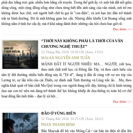
phải đọc bằng trực giác nhiều hơn bằng cốt truyện. Trong thế giới ấy, có một bãi đất nổi giữa
dòng sông, một cộng đồng sống như chưa từng biết đến ánh sáng của văn minh, nơi trẻ em
không được học chữ, nơi người biết chữ bị gọi là "con điên", và nơi bạo lực dần trở thành
trật tự bình thường. Đó là một không gian hư cấu. Nhưng điều khiến Cát Hoang sống mãi
không nằm ở tính hư cấu ấy, mà ở khả năng đánh thức những câu hỏi chưa bao giờ cũ:
Đọc thêm
“THỜI NÀY KHÔNG PHẢI LÀ THỜI CỦA VĂN
CHƯƠNG NGHỆ THUẬT”
22 Tháng Bảy 2026
10:50 CH
(Xem: 1352)
MAI AN NGUYỄN ANH TUẤN
MẢNH ĐẤT ÍT NGƯỜI NHIỀU MA… NGƯỜI, viết hoa,
theo tính chất triết học cả Đông lẫn Tây, và theo cách hiểu của
tâm lý đời thường nhiều biến động này là “Tử tế”, đang ít dần đi cùng với sự teo tóp của
Lương tri, sự lẩn trốn của cái Thiện, sự đánh mất Tình thương và Lòng trắc ẩn… Ma, theo
nghĩa khái quát về bản chất Ma Quỷ trong con người đang trỗi dậy, không chỉ là hình tượng
dọa nạt con trẻ nữa mà đang trở thành thế lực khủng khiếp đe dọa thống trị toàn bộ cơ chế
hoạt động lẫn tinh thần – đạo lý xã hội…
Đọc thêm
BÃO Ở VÙNG BIÊN
22 Tháng Bảy 2026
10:23 CH
(Xem: 1612)
PHAN THANH BÌNH
Bão Maysak đổ bộ vào Móng Cái / các bản tin điện tử dồn lên