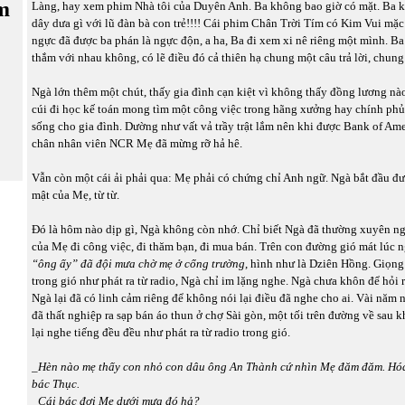
m
Làng, hay xem phim Nhà tôi của Duyên Anh. Ba không bao giờ có mặt. Ba
dây dưa gì với lũ đàn bà con trẻ!!!! Cái phim Chân Trời Tím có Kim Vui mặc 
ngực đã được ba phán là ngực độn, a ha, Ba đi xem xi nê riêng một mình. B
thắm với nhau không, có lẽ điều đó cả thiên hạ chung một câu trả lời, chung
Ngà lớn thêm một chút, thấy gia đình cạn kiệt vì không thấy đồng lương n
cúi đi học kế toán mong tìm một công việc trong hãng xưởng hay chính phủ
sống cho gia đình. Dường như vất vả trầy trật lắm nên khi được Bank of Am
chân nhân viên NCR Mẹ đã mừng rỡ hả hê.
Vẫn còn một cái ải phải qua: Mẹ phải có chứng chỉ Anh ngữ. Ngà bắt đầu đư
mật của Mẹ, từ từ.
Đó là hôm nào dịp gì, Ngà không còn nhớ. Chỉ biết Ngà đã thường xuyên ng
của Mẹ đi công việc, đi thăm bạn, đi mua bán. Trên con đường gió mát lúc 
“ông ấy” đã đội mưa chờ mẹ ở cổng trường
, hình như là Dziên Hồng. Giọn
trong gió như phát ra từ radio, Ngà chỉ im lặng nghe. Ngà chưa khôn để hỏi 
Ngà lại đã có linh cảm riêng để không nói lại điều đã nghe cho ai. Vài năm 
đã thất nghiệp ra sạp bán áo thun ở chợ Sài gòn, một tối trên đường về sau 
lại nghe tiếng đều đều như phát ra từ radio trong gió.
_
Hèn nào mẹ thấy con nhỏ con dâu ông An Thành cứ nhìn Mẹ đăm đăm. Hóa 
bác Thục.
_Cái bác đợi Mẹ dưới mưa đó hả?