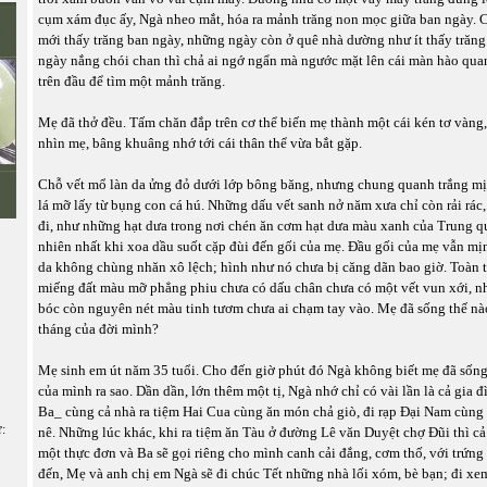
cụm xám đục ấy, Ngà nheo mắt, hóa ra mảnh trăng non mọc giữa ban ngày. 
mới thấy trăng ban ngày, những ngày còn ở quê nhà dường như ít thấy trăng
ngày nắng chói chan thì chả ai ngớ ngẩn mà ngước mặt lên cái màn hào qu
trên đầu để tìm một mảnh trăng.
Mẹ đã thở đều. Tấm chăn đắp trên cơ thể biến mẹ thành một cái kén tơ vàng
nhìn mẹ, bâng khuâng nhớ tới cái thân thể vừa bắt gặp.
Chỗ vết mổ làn da ửng đỏ dưới lớp bông băng, nhưng chung quanh trắng m
lá mỡ lấy từ bụng con cá hú. Những dấu vết sanh nở năm xưa chỉ còn rải rác
đi, như những hạt dưa trong nơi chén ăn cơm hạt dưa màu xanh của Trung q
nhiên nhất khi xoa dầu suốt cặp đùi đến gối của mẹ. Đầu gối của mẹ vẫn 
da không chùng nhăn xô lệch; hình như nó chưa bị căng dãn bao giờ. Toàn
miếng đất màu mỡ phẳng phiu chưa có dấu chân chưa có một vết vun xới, n
bóc còn nguyên nét màu tinh tươm chưa ai chạm tay vào. Mẹ đã sống thế n
tháng của đời mình?
Mẹ sinh em út năm 35 tuổi. Cho đến giờ phút đó Ngà không biết mẹ đã sống
của mình ra sao. Dần dần, lớn thêm một tị, Ngà nhớ chỉ có vài lần là cả gia đ
Ba_ cùng cả nhà ra tiệm Hai Cua cùng ăn món chả giò, đi rạp Đại Nam cùng
ữ:
nê. Những lúc khác, khi ra tiệm ăn Tàu ở đường Lê văn Duyệt chợ Đũi thì cả
một thực đơn và Ba sẽ gọi riêng cho mình canh cải đắng, cơm thố, với trứng 
đến, Mẹ và anh chị em Ngà sẽ đi chúc Tết những nhà lối xóm, bè bạn; đi 