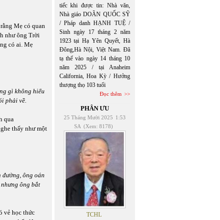
tiếc khi được tin: Nhà văn,
Nhà giáo DOÃN QUỐC SỸ
/ Pháp danh HẠNH TUỆ /
ĩ rằng Mẹ có quan
Sinh ngày 17 tháng 2 năm
nh như ông Trời
1923 tại Hạ Yên Quyết, Hà
ng có ai. Mẹ
Đông,Hà Nội, Việt Nam. Đã
tạ thế vào ngày 14 tháng 10
năm 2025 / tại Anaheim
California, Hoa Kỳ / Hưởng
thượng thọ 103 tuổi
ững gì không hiểu
Đọc thêm
i phải về.
PHÂN ƯU
25 Tháng Mười 2025
1:53
h qua
SA
(Xem: 8178)
nghe thấy như một
on đường, ông oán
, nhưng ông bắt
ó vẻ học thức
TCHL