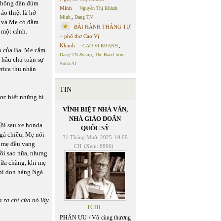
 không đàn đúm
Minh
Nguyễn Thị Khánh
áo thiệt là hở
Minh
,
Dang TN
a và Mẹ có đằm
BÀI HÀNH THÁNG TƯ
 một cảnh.
– phổ thơ Cao Vị
Khanh
CAO VỊ KHANH
,
ào của Ba. Mẹ cắm
Dang TN &amp; The Band from
 hầu chu toàn sự
Suno AI
erica thu nhận
TIN
ợc biết những bí
VĨNH BIỆT NHÀ VĂN,
NHÀ GIÁO DOÃN
ồi sau xe honda
QUỐC SỸ
ngả chiều, Mẹ nói
31 Tháng Mười 2025
10:09
g mẹ đều vang
CH
(Xem: 8866)
rồi sao nữa, nhưng
nữa chăng, khi mẹ
khi dọn hàng Ngà
ra chị của nó lấy
TCHL
PHÂN ƯU / Vô cùng thương