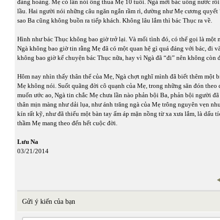
đàng hoàng. Mẹ có lần nói ông thua Mẹ 10 tuổi. Ngà mời bác uống nước rồi 
lầu. Hai người nói những câu ngăn ngắn rầm rì, dường như Mẹ cương quyết 
sao Ba cũng không buồn ra tiếp khách. Không lâu lắm thì bác Thục ra về.
Hình như bác Thục không bao giờ trở lại. Và mối tình đó, có thể gọi là một
Ngà không bao giờ tin rằng Mẹ đã có một quan hệ gì quá đáng với bác, đi v
không bao giờ kể chuyện bác Thục nữa, hay vì Ngà đã “đi” nên không còn 
Hôm nay nhìn thấy thân thể của Mẹ, Ngà chợt nghĩ mình đã biết thêm một bí
Mẹ không nói. Suốt quãng đời cô quạnh của Mẹ, trong những săn đón theo 
muốn ước ao, Ngà tin chắc Mẹ chưa lần nào phản bội Ba, phản bội người đ
thân mịn màng như dải lụa, như ánh trăng ngà của Mẹ trông nguyên vẹn như
kín rất kỹ, như đã thiếu một bàn tay ấm áp mặn nồng từ xa xưa lắm, là dấu t
thầm Mẹ mang theo đến hết cuộc đời.
Lưu Na
03/21/2014
Gửi ý kiến của bạn