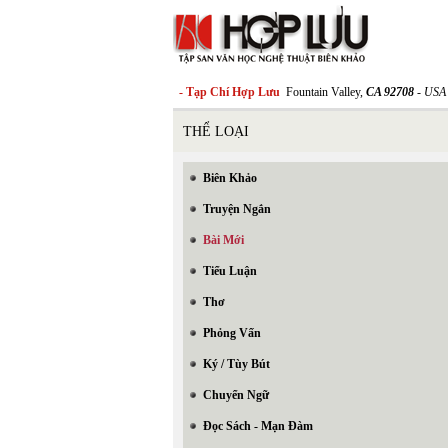
- Tạp Chí Hợp Lưu
Fountain Valley,
CA 92708
- USA
THỂ LOẠI
Biên Khảo
Truyện Ngắn
Bài Mới
Tiểu Luận
Thơ
Phỏng Vấn
Ký / Tùy Bút
Chuyển Ngữ
Đọc Sách - Mạn Đàm