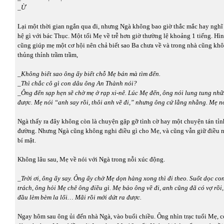
_Ừ
Lại một thời gian ngắn qua đi, nhưng Ngà không bao giờ thắc mắc hay ngh
hệ gì với bác Thục. Một tối Mẹ về trễ hơn giờ thường lệ khoảng 1 tiếng. Hì
cũng giúp mẹ một cơ hội nên chả biết sao Ba chưa về và trong nhà cũng khô
thủng thỉnh trầm trầm,
_
Không biết sao ông ấy biết chỗ Mẹ bán mà tìm đến.
_Thì chắc cô gì con dâu ông An Thành nói?
_Ông đến sạp hẹn sẽ chờ mẹ ở rạp xi-nê. Lúc Mẹ đến, ông nói lung tung nh
được. Mẹ nói “anh say rồi, thôi anh về đi,” nhưng ông cứ lằng nhằng. Mẹ nó
Ngà thấy ra đây không còn là chuyện gặp gỡ tình cờ hay một chuyện tán tỉn
đường. Nhưng Ngà cũng không nghi điều gì cho Mẹ, và cũng vẫn giữ điều 
bí mật.
Không lâu sau, Mẹ về nói với Ngà trong nỗi xúc động.
_
Trời ơi, ông ấy say. Ông ấy chờ Mẹ dọn hàng xong thì đi theo. Suốt dọc c
trách, ông hỏi Mẹ chê ông điều gì. Mẹ bảo ông về đi, anh cũng đã có vợ rồi
đầu lèm bèm la lối… Mãi rồi mới dứt ra được.
Ngay hôm sau ông ủi đến nhà Ngà, vào buổi chiều. Ông nhìn trạc tuổi Mẹ, c