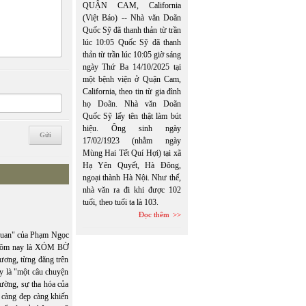
QUẬN CAM, California
(Việt Báo) -- Nhà văn Doãn
Quốc Sỹ đã thanh thản từ trần
lúc 10:05 Quốc Sỹ đã thanh
thản từ trần lúc 10:05 giờ sáng
ngày Thứ Ba 14/10/2025 tại
một bệnh viện ở Quận Cam,
California, theo tin từ gia đình
họ Doãn. Nhà văn Doãn
Quốc Sỹ lấy tên thật làm bút
hiệu. Ông sinh ngày
17/02/1923 (nhằm ngày
Mùng Hai Tết Quí Hợi) tại xã
Hạ Yên Quyết, Hà Đông,
ngoại thành Hà Nội. Như thế,
nhà văn ra đi khi được 102
tuổi, theo tuổi ta là 103.
Đọc thêm
uan" của Phạm Ngọc
 Hôm nay là XÓM BỜ
ơng, từng đăng trên
y là "một câu chuyện
rường, sự tha hóa của
 càng đẹp càng khiến