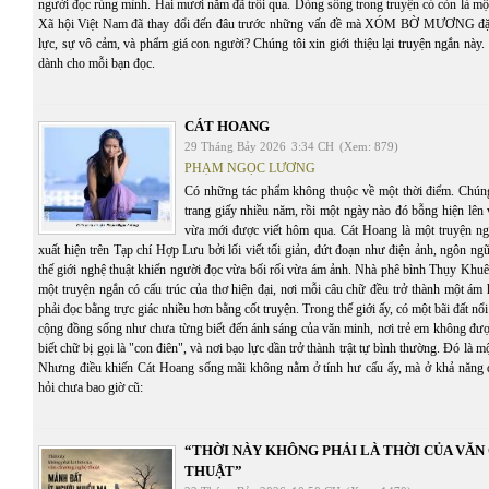
người đọc rùng mình. Hai mươi năm đã trôi qua. Dòng sông trong truyện có còn là mộ
Xã hội Việt Nam đã thay đổi đến đâu trước những vấn đề mà XÓM BỜ MƯƠNG đặt 
lực, sự vô cảm, và phẩm giá con người? Chúng tôi xin giới thiệu lại truyện ngắn này. C
dành cho mỗi bạn đọc.
CÁT HOANG
29 Tháng Bảy 2026
3:34 CH
(Xem: 879)
PHẠM NGỌC LƯƠNG
Có những tác phẩm không thuộc về một thời điểm. Chúng 
trang giấy nhiều năm, rồi một ngày nào đó bỗng hiện lên
vừa mới được viết hôm qua. Cát Hoang là một truyện n
xuất hiện trên Tạp chí Hợp Lưu bởi lối viết tối giản, đứt đoạn như điện ảnh, ngôn ng
thế giới nghệ thuật khiến người đọc vừa bối rối vừa ám ảnh. Nhà phê bình Thụy Khuê
một truyện ngắn có cấu trúc của thơ hiện đại, nơi mỗi câu chữ đều trở thành một ám
phải đọc bằng trực giác nhiều hơn bằng cốt truyện. Trong thế giới ấy, có một bãi đất n
cộng đồng sống như chưa từng biết đến ánh sáng của văn minh, nơi trẻ em không đượ
biết chữ bị gọi là "con điên", và nơi bạo lực dần trở thành trật tự bình thường. Đó là 
Nhưng điều khiến Cát Hoang sống mãi không nằm ở tính hư cấu ấy, mà ở khả năng 
hỏi chưa bao giờ cũ:
“THỜI NÀY KHÔNG PHẢI LÀ THỜI CỦA VĂ
THUẬT”