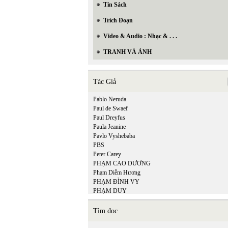
Tin Sách
Trích Đoạn
Video & Audio : Nhạc & . . .
TRANH VÀ ẢNH
Tác Giả
Pablo Neruda
Paul de Swaef
Paul Dreyfus
Paula Jeanine
Pavlo Vyshebaba
PBS
Peter Carey
PHẠM CAO DƯƠNG
Phạm Diễm Hương
PHẠM ĐÌNH VY
PHẠM DUY
Phạm Hiền Mây
Phạm Hoàng Quân
Tìm đọc
Phạm Hồng Ân
PHẠM HỒNG SƠN