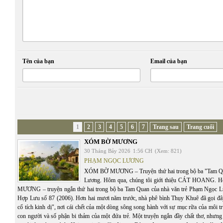
Tên của bạn
Email của bạn
1
2
3
4
5
6
7
Trang sau
Trang cuối
XÓM BỜ MƯƠNG
30 Tháng Bảy 2026
1:56 CH
(Xem: 821)
PHẠM NGỌC LƯƠNG
XÓM BỜ MƯƠNG – Truyện thứ hai trong bộ ba "Tam Q
Lương. Hôm qua, chúng tôi giới thiệu CÁT HOANG.
MƯƠNG – truyện ngắn thứ hai trong bộ ba Tam Quan của nhà văn trẻ Phạm Ngọc Lư
Hợp Lưu số 87 (2006). Hơn hai mươi năm trước, nhà phê bình Thụy Khuê đã gọi đâ
cổ tích kinh dị", nơi cái chết của một dòng sông song hành với sự mục rữa của môi t
con người và số phận bi thảm của một đứa trẻ. Một truyện ngắn đầy chất thơ, nhưng