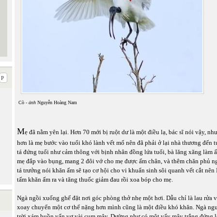
Cò -
ảnh
Nguyễn Hoàng Nam
M
ẹ đã nằm yên lại. Hơn 70 mới bị ruột dư là một điều lạ, bác sĩ nói vậy, n
hơn là mẹ bước vào tuổi khó lành vết mổ nên đã phải ở lại nhà thương đến tu
tá đứng tuổi như cảm thông với bịnh nhân đồng lứa tuổi, bà lăng xăng làm
mẹ đắp vào bụng, mang 2 đôi vớ cho mẹ được ấm chân, và thêm chăn phủ n
tá trưởng nói khăn ấm sẽ tạo cơ hội cho vi khuẩn sinh sôi quanh vết cắt nên
tấm khăn ấm ra và tăng thuốc giảm đau rồi xoa bóp cho mẹ.
Ngà ngồi xuống ghế đặt nơi góc phòng thở nhẹ một hơi. Dẫu chỉ là lau rửa 
xoay chuyển một cơ thể nặng hơn mình cũng là một điều khó khăn. Ngà ngướ
trời xám buồn vẩn vơ vài cụm mây. Dường như có một vẩy mây trắng đứng l