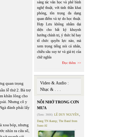
sáng tác văn học và phê bình
nghệ thuật, với tinh thần khai
phóng, tôn trọng đa dạng
quan điểm và tự do học thuật.
Hợp Lưu không nhằm đại
diện cho bất kỳ khuynh
hướng chính trị, ý thức hệ hay
tổ chức quyền lực nào, mà
xem trọng tiếng nói cá nhân,
chiều sâu suy tư và giá trị của
chữ nghĩa
Đọc thêm
Video & Audio :
hưng quan trọng
Nhạc & . . .
ần lễ thứ 2. Bà trợ
 ấm khăn lông cho
goài. Nhưng cô y
NỖI NHỚ TRONG CƠN
 Ngà đành phải lấy
MƯA
(Xem: 3666)
LÊ DUY NGUYÊN
,
Dang TN &amp; The Band from
và xoa bóp, nhưng
Suno AI
c nhìn ra cửa sổ,
ờ vờ quanh cái