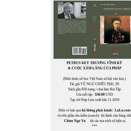
Phạm Mạnh Hào chuyển ngữ
PHẠM NGỌC CẢNH NAM
PHẠM NGỌC LƯƠNG
Phạm Phú Cường (chuyển ngữ)
Phạm Phương
PHẠM QUANG TRUNG
PHẠM QUỐC BẢO
PHẠM QUYÊN CHI
PHẠM THANH NGHIÊN
Phạm Thị Ngọc
PHẠM TRỌNG LUẬT
PETRUS KEY TRƯƠNG VĨNH KÝ
Phạm Tử Văn
& CUỘC XÂM LĂNG CỦA PHÁP
PHẠM TUYỀN
Phạm Vĩnh Cư
(Biên khảo sử học Việt Nam xã hội văn hóa.)
PHẠM VŨ THỊNH
Tác giả VŨ NGỰ CHIÊU PhD, JD
PHẠM VŨ THỊNH chuyển ngữ
Sách gần 850 trang / chia làm Hai Tập
Phạm Xuân Hy
Gía mỗi tập :
$30.00
USD
Phạm Xuân Hy chuyển ngữ
Tạp chí Hợp-Lưu xuất bản 11-2019
PHẠM XUÂN NGUYÊN
PHAN CHÍNH
Hiện có bán qua
hệ thống phát hành:
LuLu.com
Phan Hồng Giang
và trên phần tìm kiếm (search) thì đánh vào hàng ch
Phan Huyền Thư
Chieu Ngu Vu
thì các tựa sách sẽ hiện ra.
PHAN NHẬT BẮC
***
PHAN NHẬT NAM