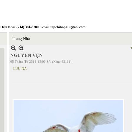
Điện thoại:
(714) 381-8780
E-mail:
tapchihopluu@aol.com
Trang Nhà
NGUYÊN VẸN
05 Tháng Tư 2014
12:00 SA
(Xem: 62111)
LƯU NA