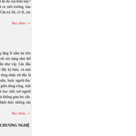
t ẩn dụ của hôm nay?
ra: môi trường, bạo
âu trả lời, có lẽ, xin
Đọc thêm
lặng lẽ nằm lại trên
 với sức nặng như thể
gắn như vậy. Lần đầu
ữ đầy ký hiệu, và một
 từng nhận xét đây là
 hiệu, buộc người đọc
ổi giữa dòng sông, một
c học chữ, nơi người
một không gian hư cấu.
đánh thức những câu
Đọc thêm
N CHƯƠNG NGHỆ