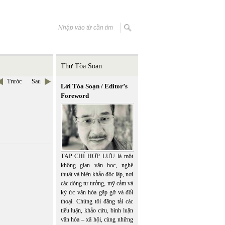
Thư Tòa Soạn
Trước
Sau
Lời Tòa Soạn / Editor’s
Foreword
TẠP CHÍ HỢP LƯU là một
không gian văn học, nghệ
thuật và biên khảo độc lập, nơi
các dòng tư tưởng, mỹ cảm và
ký ức văn hóa gặp gỡ và đối
thoại. Chúng tôi đăng tải các
tiểu luận, khảo cứu, bình luận
văn hóa – xã hội, cùng những