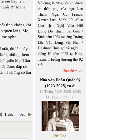
ra sau bếp lên
Vô cùng thương tiếc khi được
“đuổi!!!” Mà lạ _
tin thân phụ của bạn Lưu
Thanh Nga: Cụ Francis
Xavier Lưu Vĩnh Lữ /Cựu
 mối tình không khi
Chủ Tịch Nghị Viên Hội
ào quên lãng. Mẹ
Đồng Đô Thành Sài Gòn /
được nghe.
Sinh năm 1934 tại làng Tưởng
Lộc, Vĩnh Long, Việt Nam /
Đã được Chúa gọi về ngày 11
 mật, dù lần này
tháng 10 năm 2025 tại Katy,
đuổi, những thèm
Texas. /Hưởng thượng thọ 92
ã bỏ quên Mẹ. Tấm
tuổi
 đã được đắp rất
Đọc thêm
ích, là chứng cớ âm
Nhà văn Doãn Quốc Sỹ
(1923-2025) ra đi
14 Tháng Mười 2025
10:03
CH
(Xem: 11128)
Trước
Sau
Việt Báo