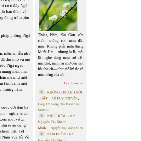
Chỉ có ở đây Ngà
 dù ban đêm, và
ang đang trùm phủ
Tháng Năm, Sài Gòn vừa
, phập phồng. Ngà
chớm những cơn mưa đầu
mùa. Không phải mưa tháng
Mười Hai… nhưng lạ là, mỗi
ịn, mềm nhiễu như
lần nghe tiếng mưa rơi trên
, đã thu nhỏ và mờ
mái phố, mình lại nhớ đến một
uốc. Ngà ngạc
bài thơ cũ— như thể ký ức có
mịn màng mềm mại
mùa riêng của nó.
 thân mẹ như một
hư tấm bánh mới
Đọc thêm
ào những năm
KHÔNG TIN ANH NÓI
THẬT
LÊ DUY NGUYÊN
,
Dang TN &amp; The Band from
 cuộc đời đàn bà
Suno AI
ình _ nghĩa là có
NHỊP DỪNG - thơ
 xem một vở xi
Nguyễn Thị Khánh
 nhà sẽ ăn cùng
Minh
Nguyễn Thị Khánh Minh
chiên. Khi Tết
NÉM BUỒN Thơ
xem Năm Vua Hề Về
Nguyễn Thị Khánh