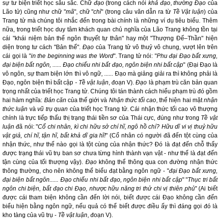
sự tư biện triết học sâu sắc. Chữ
đạo
(trong cách nói
khả đạo
,
thường Đạo
của
Lão tử) cũng như chữ "
mã
", chữ "
chỉ
" (trong câu văn dẫn ra từ
Tề Vật luận
) của
Trang tử mà chúng tôi nhắc đến trong bài chính là những ví dụ tiêu biểu. Thêm
nữa, trong triết học duy tâm khách quan chủ nghĩa của Lão Trang không tồn tại
cái "khái niệm bản thể ngôn thuyết tự thân" hay một "Thượng Đế–Thần" hiện
diện trong tư cách "Bản thể".
Đạo
của Trang tử vô thuỷ vô chung, vượt lên trên
cái gọi là "
in the beginning was the Word
". Trang tử nói: "
Phu đại Đạo bất xưng,
đại biện bất ngôn, ...... Đạo chiếu nhi bất đạo, ngôn biện nhi bất cập
" (Đại Đạo là
vô ngôn, sự tham biện lớn thì vô ngữ, ...... Đạo mà giảng giải ra thì không phải là
Đạo, ngôn biện thì bất cập -
Tề vật luận
, đoạn V).
Đạo
là phạm trù căn bản quan
trọng nhất của triết học Trang tử. Chúng tôi tán thành cách hiểu phạm trù đó gồm
hai hàm nghĩa:
Bản căn
của thế giới và
Nhận thức tối cao
, thể hiện hai mặt
nhận
thức luận
và
vũ trụ quan
của triết học Trang tử. Cái nhận thức tối cao vô thượng
chính là trực tiếp thấu thị trạng thái tiền sơ của Thái cực, đúng như trong
Tề vật
luận
đã nói: "
Cổ chi nhân, kì chi hữu sở chí hĩ, ngô hồ chí? Hữu dĩ vi vị thuỷ hữu
vật giả, chí hĩ, tận hĩ, bất khả dĩ gia hĩ!
" (Cổ nhân có người đã đến tột cùng của
nhận thức, như thế nào gọi là tột cùng của nhận thức? Đó là đạt đến chỗ thấy
được trạng thái vũ trụ ban sơ chưa từng hình thành vạn vật - như thế là đạt đến
tận cùng của tối thượng vậy).
Đạo
không thể thông qua con đường nhận thức
thông thường, cho nên không thể biểu đạt bằng ngôn ngữ - "
đại Đạo bất xưng,
đại biện bất ngôn...... Đạo chiếu nhi bất đạo, ngôn biện nhi bất cập
" "
Thục tri bất
ngôn chi biện, bất đạo chi Đạo, nhược hữu năng tri thử chi vị thiên phủ
" (Ai biết
được cái tham biện không cần đến lời nói, biết được cái Đạo không cần đến
biểu hiện bằng ngôn ngữ, nếu quả có thể biết được điều ấy thì đáng gọi đó là
kho tàng của vũ trụ -
Tề vật luận
, đoạn V).