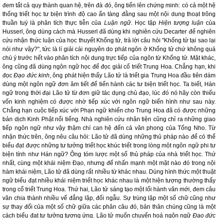
đem tất cả quy thành quan hệ, trên đà đó, ông tiến lên chứng minh: có cả một hệ
thống triết học tư biện trình độ cao ẩn tàng đằng sau một nội dung thoạt trông
thuần tuý là phân tích thực tiễn của
Luận ngữ
. Học tập
Hiện tượng luận
của
Husserl, ông dùng cách mà Husserl đã dùng khi nghiên cứu Decarter để nghiên
cứu nhận thức luận của học thuyết Khổng tử, trả lời câu hỏi "Khổng tử tại sao lại
nói như vậy?", tức là lí giải cái nguyên do phát ngôn ở Khổng tử chứ không quá
chú ý trước hết vào phân tích nội dung trực tiếp của ngôn từ Khổng tử. Mặt khác,
ông cũng đã dùng ngôn ngữ học để đọc giải cổ triết Trung Hoa. Chẳng hạn, khi
đọc
Đạo đức kinh
, ông phát hiện thấy Lão tử là triết gia Trung Hoa đầu tiên dám
dùng một ngôn ngữ đơn âm tiết để tiến hành các tư biện triết học. Ta biết, Hán
ngữ trong thời đại Lão tử từ đơn giữ tác dụng chủ đạo, lúc đó nó hãy còn thiếu
vốn kinh nghiệm có được nhờ tiếp xúc với ngôn ngữ biến hình như sau này.
Chẳng hạn cuộc tiếp xúc với Phạn ngữ khiến cho Trung Hoa đã có được những
bản dịch Kinh Phật nổi tiếng. Nhà nghiên cứu nhân tiện cũng chỉ ra những giao
tiếp ngôn ngữ như vậy thậm chí can hệ đến cả văn phong của Tống Nho. Từ
nhận thức trên, ông nêu câu hỏi: Lão tử đã dùng những thủ pháp nào để có thể
biểu đạt được những tư tưởng triết học khúc triết trong lòng một ngôn ngữ phi tư
biện tính như Hán ngữ? Ông tóm lược một số thủ pháp của nhà triết học. Thứ
nhất, cùng một khái niệm Đạo, nhưng để nhấn mạnh một mặt nào đó trong nội
hàm khái niệm, Lão tử đã dùng rất nhiều từ khác nhau. Dùng hình thức một thuật
ngữ biểu đạt nhiều khái niệm triết học khác nhau là một hiện tượng thường thấy
trong cổ triết Trung Hoa. Thứ hai, Lão tử sáng tạo một lối hành văn mới, đem câu
văn chia thành nhiều vế đẳng lập, đối ngẫu. Sự trùng lặp một số chữ cũng như
sự thay đổi của một số chữ giữa các phân câu đó, bản thân chúng cũng là một
cách biểu đạt tư tưởng tương ứng. Lão tử muốn chuyển hoá ngôn ngữ
Đạo đức