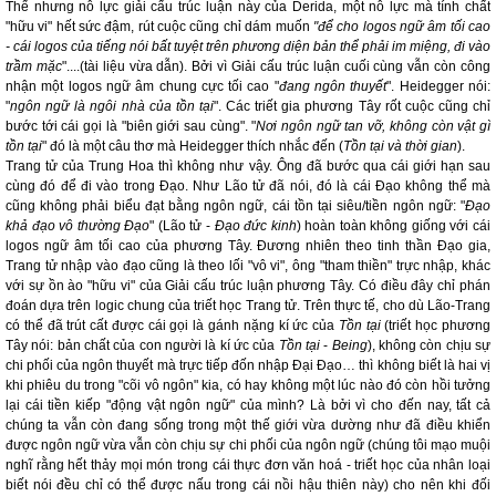
Thế nhưng nỗ lực giải cấu trúc luận này của Derida, một nỗ lực mà tính chất
"hữu vi" hết sức đậm, rút cuộc cũng chỉ dám muốn
"để cho logos ngữ âm tối cao
- cái logos của tiếng nói bất tuyệt trên phương diện bản thể phải im miệng, đi vào
trầm mặc
"....(tài liệu vừa dẫn). Bởi vì Giải cấu trúc luận cuối cùng vẫn còn công
nhận một logos ngữ âm chung cực tối cao "
đang ngôn thuyết
". Heidegger nói:
"
ngôn ngữ là ngôi nhà của tồn tại
". Các triết gia phương Tây rốt cuộc cũng chỉ
bước tới cái gọi là "biên giới sau cùng". "
Nơi ngôn ngữ tan vỡ, không còn vật gì
tồn tại
" đó là một câu thơ mà Heidegger thích nhắc đến (
Tồn tại và thời gian
).
Trang tử của Trung Hoa thì không như vậy. Ông đã bước qua cái giới hạn sau
cùng đó để đi vào trong Đạo. Như Lão tử đã nói, đó là cái Đạo không thể mà
cũng không phải biểu đạt bằng ngôn ngữ, cái tồn tại siêu/tiền ngôn ngữ: "
Đạo
khả đạo vô thường Đạo
" (Lão tử -
Đạo đức kinh
) hoàn toàn không giống với cái
logos ngữ âm tối cao của phương Tây. Đương nhiên theo tinh thần Đạo gia,
Trang tử nhập vào đạo cũng là theo lối "vô vi", ông "tham thiền" trực nhập, khác
với sự ồn ào "hữu vi" của Giải cấu trúc luận phương Tây. Có điều đây chỉ phán
đoán dựa trên logic chung của triết học Trang tử. Trên thực tế, cho dù Lão-Trang
có thể đã trút cất được cái gọi là gánh nặng kí ức của
Tồn tại
(triết học phương
Tây nói: bản chất của con người là kí ức của
Tồn tại
-
Being
), không còn chịu sự
chi phối của ngôn thuyết mà trực tiếp đốn nhập Đại Đạo… thì không biết là hai vị
khi phiêu du trong "cõi vô ngôn" kia, có hay không một lúc nào đó còn hồi tưởng
lại cái tiền kiếp "động vật ngôn ngữ" của mình? Là bởi vì cho đến nay, tất cả
chúng ta vẫn còn đang sống trong một thế giới vừa dường như đã điều khiển
được ngôn ngữ vừa vẫn còn chịu sự chi phối của ngôn ngữ (chúng tôi mạo muội
nghĩ rằng hết thảy mọi món trong cái thực đơn văn hoá - triết học của nhân loại
biết nói đều chỉ có thể được nấu trong cái nồi hậu thiên này) cho nên khi đối