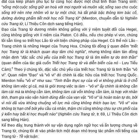
đất của kiếp phàm phu tục tử cũng học được một chút tinh thần Trang sinh:
"
sống một cuộc sống giữ an hoà với mọi người và muôn vật, sống sao cho cuộc
sống trở nên nhẹ nhõm vô tư lự một chút, hà tất phải bậc thông kim bác cổ,
đường đường phẩm tiết mới học nổi Trang tử
" (Mierdon, chuyển dẫn từ
Nghiên
cứu Trang tử,
Lí Thiệu Côn dịch sang tiếng Hán).
Đạo của Trang tử đương nhiên không giống với ý niệm tuyệt đối của Hegel,
cũng không giống với lí niệm của Platon. Có điều, nếu cho phép ví von, chúng
tôi sẵn lòng so triết học Lão tử với biện chứng pháp của Hegel. Có thể nói Lão -
Trang chính là những Hegel của Trung Hoa. Chúng tôi đồng ý quan điểm "
triết
học Trang tử là khách quan duy tâm chủ nghĩa
", nhưng không dám tán đồng
nhận định "
đặc sắc chủ yếu của triết học Trang tử là tìm kiếm tự do tinh thần
"
(quan điểm của tác giả cuốn
Triết học Trang tử và diễn biến của nó
-
Lưu Tiếu
f
Cảm).
Theo ý chúng tôi, đặc sắc chủ yếu của triết học Trang tử là tinh thần "vô
vi". Quan niệm "Đạo" và "vô vi" đó chính là đặc hữu của triết học Trung Quốc.
Mierdon hiểu "vô vi" như sau: "
Tinh thần thực sự của vô vi không phải là ở chỗ
không làm việc gì cả, mà là giỏi trong việc ta làm
- "
vô vi" ấy chính là không cần
làm cái mà ta không cần làm, không làm cái vốn không cần làm, là hợp với nhân
tính, tham gia vào vận hành đúng đắn của vạn vật. "Vô vi" là hoàn toàn tự do, bởi
vì nói đã vừa không chuộng võ lực mà cũng không thích bạo
lực. "Vô vi" vừa
không bị hạn chế bởi yêu cầu cá nhân, thậm chí cũng không chịu sự chi phối của
ý kiến hay bất kì học thuyết nào"
(
Nghiên cứu Trang tử
, tr. 69, Lí Thiệu Côn dịch
sang tiếng Hán).
Kế theo đây, trung thành với sự vận dụng ngôn ngữ học và ấn tượng chung về
Trang tử, chúng tôi đi vào phân tích một đoạn nhỏ trong tác phẩm nổi tiếng của
Trang tử -
Tề vật luận
: