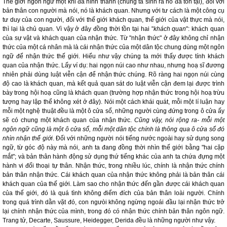
Thế giới ngôn ngữ một khi đã hình thành (chúng ta sinh ra nó đã tồn tại), đối với
bản thân con người mà nói, nó là khách quan. Nhưng với tư cách là một công cụ
tư duy của con người, đối với thế giới khách quan, thế giới của vật thực mà nói,
thì lại là chủ quan. Vì vậy ở đây đồng thời tồn tại hai "
khách quan
": khách quan
của sự vật và khách quan của nhận thức. Từ "nhận thức" ở đây không chỉ nhận
thức của một cá nhân mà là cái nhận thức của một dân tộc chung dùng một ngôn
ngữ để nhận thức thế giới. Hiểu như vậy chúng ta mới thấy được tính khách
quan của nhận thức. Lấy ví dụ: hai ngọn núi cao như nhau, nhưng hoạ sĩ đương
nhiên phải dùng luật viễn cận để nhận thức chúng. Rõ ràng hai ngọn núi cùng
độ cao là khách quan, mà kết quả quan sát do luật viễn cận đem lại được trình
bày trong hội hoạ cũng là khách quan (trường hợp nhận thức trong hội hoạ trừu
tượng hay lập thể không xét ở đây). Nói một cách khái quát, mỗi một lí luận hay
mỗi một nghệ thuật đều là một ô cửa sổ, những người cùng đứng trong ô cửa ấy
sẽ có chung một khách quan của nhận thức.
Cũng vậy, nói rộng ra- mỗi một
ngôn ngữ cũng là một ô cửa sổ, mỗi một dân tộc chính là thông qua ô cửa sổ đó
nhìn nhận thế giới
. Đối với những người nói tiếng nước ngoài hay sử dụng song
ngữ, từ góc độ này mà nói, anh ta đang đồng thời nhìn thế giới bằng "hai cặp
mắt"; và bản thân hành động sử dụng thứ tiếng khác của anh ta chứa đựng một
hành vi đối thoại tự thân. Nhận thức, trong nhiều lúc, chính là nhận thức chính
bản thân nhận thức. Cái khách quan của nhận thức không phải là bản thân cái
khách quan của thế giới. Làm sao cho nhận thức đến gần được cái khách quan
của thế giới, đó là quá tình không điểm đích của bản thân loài người. Chính
trong quá trình dằn vặt đó, con ngưòi không ngừng ngoái đầu lại nhận thức trở
lại chính nhận thức của mình, trong đó có nhận thức chính bản thân ngôn ngữ.
Trang tử, Decarte, Saussure, Heidegger, Derida đều là những người như vậy.