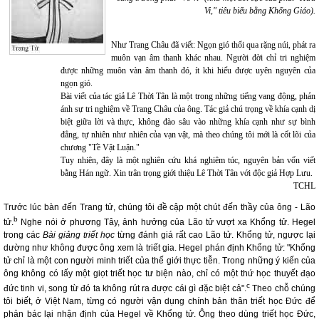
Vi," tiêu biểu bằng Khổng Giáo).
Như Trang Châu đã viết: Ngọn gió thổi qua rặng núi, phát ra
muôn vạn âm thanh khác nhau. Người đời chỉ tri nghiệm
được những muôn vàn âm thanh đó, ít khi hiểu được uyên nguyên của
ngọn gió.
Bài viết của tác giả Lê Thời Tân là một trong những tiếng vang động, phản
ánh sự tri nghiệm về Trang Châu của ông. Tác giả chú trọng về khía cạnh dị
biệt giữa lời và thực, không đào sâu vào những khía cạnh như sự bình
đẳng, tự nhiên như nhiên của vạn vật, mà theo chúng tôi mới là cốt lõi của
chương "Tề Vật Luận."
Tuy nhiên, đây là một nghiên cứu khá nghiêm túc, nguyên bản vốn viết
bằng Hán ngữ. Xin trân trọng giới thiệu Lê Thời Tân với độc giả Hợp Lưu.
TCHL
Trước lúc bàn đến Trang tử, chúng tôi đề cập một chút đến thầy của ông - Lão
b
tử.
Nghe nói ở phương Tây, ảnh hưởng của Lão tử vượt xa Khổng tử. Hegel
trong các
Bài giảng triết học
từng đánh giá rất cao Lão tử. Khổng tử, ngược lại
dường như không được ông xem là triết gia. Hegel phán định Khổng tử: "Khổng
tử chỉ là một con người minh triết của thế giới thực tiễn. Trong những ý kiến của
ông không có lấy một giọt triết học tư biện nào, chỉ có một thứ học thuyết đạo
c
đức tinh vi, song từ đó ta không rút ra được cái gì đặc biệt cả".
Theo chỗ chúng
tôi biết, ở Việt Nam, từng có người vận dụng chính bản thân triết học Đức để
phản bác lại nhận định của Hegel về Khổng tử. Ông theo dùng triết học Đức,