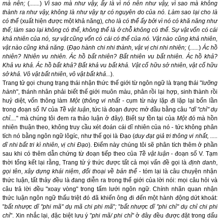
mà nên;
(
.......
)
Vì sao mà như vậy, ấy là vì nó nên như vậy, vì sao mà không
thành ra như vậy, không là như vậy tự có nguyên do của
nó. Làm sao lại cho là
có thể
(xuất hiện được một khả năng)
, cho là có thể ấy bởi vì nó có khă năng như
thế; làm sao lại không có thể, không thể là ở chỗ không có thể. Sự vật vốn có cái
khả nhiên của nó, sự vật cũng vốn có cái có thể của nó. Vật nào cũng khả nhiên,
vật nào cũng khả năng.
(
Đạo hành chi nhi thành, vật vị chi nhi nhiên;
(
......
)
Ác hồ
nhiên? Nhiên vu nhiên. Ác hồ bất nhiên? Bất nhiên vu bất nhiên. Ác hồ khả?
Khả vu khả. Ác hồ bất khả? Bất khả vu bất khả. Vật cố hữu sở nhiên, vật cố hữu
sở khả. Vô vật bất nhiên, vô vật bất khả..
.).
Trang tử gọi chung trạng thái nhận thức thế giới từ ngôn ngữ là trạng thái "
lưỡng
hành
", thánh nhân phải biết thế giới muôn màu, phân rồi lại hợp, sinh thành rồi
huỷ diệt, vốn thông làm
Một
(
thông vi nhất
- cụm từ này lặp đi lặp lại bốn lần
trong đoạn số IV của
Tề vật luận
, tức là đoạn được mở đầu bằng câu "
dĩ "chỉ" dụ
chỉ....
" mà chúng tôi đem ra thảo luận ở đây). Biết sự tồn tại của
Một
đó mà hồn
nhiên thuận theo, không truy cầu xét đoán cái dĩ nhiên của nó - tức không phân
tích nó bằng ngôn ngữ lôgíc, như thế gọi là Đạo (
duy đạt giả tri thông vi nhất, .....
dĩ nhi bất tri kì nhiên, vị chi Đạo
). Điểm này chúng tôi sẽ phân tích thêm ở phần
sau khi có thêm dẫn chứng từ đoạn tiếp theo của
Tề vật luận
- đoạn số V. Tạm
thời tổng kết lại rằng, Trang tử ý thức được tất cả mọi vấn đề gọi là
định danh
,
gọi tên
,
xây dựng khái niệm
,
đối thoại về bản thể
- tóm lại là câu chuyện nhận
thức luận, tất thảy đều là đang diễn ra trong thế giới của lời nói: mọi câu hỏi và
câu trả lời đều "xoay vòng" trong tấm lưới ngôn ngữ. Chính nhãn quan nhận
thức luận ngôn ngữ thấu triệt đó đã khiến ông đi đến một hành động dứt khoát:
"
bất nhược dĩ "phi mã" dụ mã chi phi mã
"
;
"
bất nhược dĩ "phi chỉ" dụ chỉ chi phi
chỉ
". Xin nhắc lại, đặc biệt lưu ý "
phi mã/ phi chỉ
" ở đây đều được đặt trong dấu