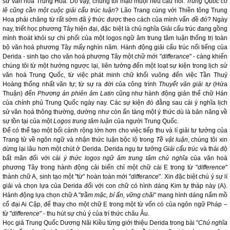
sử văn hoá Trung Hoa. Do vậy, chúng tôi mạo muội nêu câu hỏi:
Trung Quốc có
lẽ cũng cần một cuộc giải cấu trúc luận
? Lão Trang cùng với Thiền tông Trung
Hoa phải chăng từ rất sớm đã ý thức được theo cách của mình vấn đề đó? Ngày
nay, triết học phương Tây hiện đại, đặc biệt là chủ nghĩa Giải cấu trúc đang gồng
mình thoát khỏi sự chi phối của một logos ngữ âm trung tâm luận thống trị toàn
bộ văn hoá phương Tây mấy nghìn năm. Hành động giải cấu trúc nổi tiếng của
Derida - sinh tạo cho văn hoá phương Tây một chữ mới "
differance
" - càng khiến
chúng tôi từ một hướng ngược lại, liên tưởng đến một loạt sự kiện trong lịch sử
văn hoá Trung Quốc, từ việc phát minh chữ khối vuông đến việc Tần Thuỷ
Hoàng thống nhất văn tự; từ sự ra đời của công trình
Thuyết văn giải tự
(Hứa
Thuận) đến
Phương án phiên âm Latin
cũng như hành động giản thể chữ Hán
của chính phủ Trung Quốc ngày nay. Các sự kiện đó đằng sau cái ý nghĩa lịch
sử văn hoá thông thường, dường như còn ẩn tàng một ý thức dù là bản năng về
sự tồn tại của một
Logos trung tâm luận
của người Trung Quốc.
Để có thể tạo một bối cảnh rộng lớn hơn cho việc tiếp thu và lí giải tư tưởng của
Trang tử về ngôn ngữ và nhận thức luận bộc lộ trong
Tề vật luận
, chúng tôi xin
dừng lại lâu hơn một chút ở Derida. Derida ngụ tư tưởng
Giải cấu trúc
và thái độ
bất mãn đối với cái
ý thức logos ngữ âm trung tâm chủ nghĩa
của văn hoá
phương Tây trong hành động cải biến chỉ một chữ cái E trong từ "
difference
"
thành chữ A, sinh tạo một "từ" hoàn toàn mới "
differance
". Xin đặc biệt chú ý sự lí
giải và chọn lựa của Derida đối với con chữ có hình dáng Kim tự tháp này (A).
Hành động lựa chọn chữ A "
trầm mặc, bí ẩn, vững chãi
" mang hình dáng nấm mồ
cổ đại Ai Cập, để thay cho một chữ E trong một từ vốn có của ngôn ngữ Pháp –
từ "
difference
" - thu hút sự chú ý của trí thức châu Âu.
Học giả Trung Quốc Dương Nãi Kiều từng giới thiệu Derida trong bài "
Chủ nghĩa