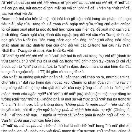
Dĩ
"
chỉ
"
dụ chỉ chi phi chỉ, bất nhược dĩ
"
phi chỉ
"
dụ chỉ chi phi chỉ dã; dĩ
"
mã
"
dụ
mã chi phi mã, bất nhược dĩ
"
phi mã
"
dụ mã chi phi mã dã. Thiên hạ nhất chỉ dã,
vạn vật nhất mã dã.
Đoạn nhỏ hai câu trên là một nút thắt khó gỡ bậc nhất trong tác phẩm triết học
tiêu biểu này của Trang tử. Để tránh khỏi ngộp thở giữa "rừng chú giải", chúng
tôi cố gắng xuất phát từ góc độ triết học ngôn ngữ hiện đại đề xuất một cách giải
thích riêng. Cách ngắt câu, đánh dấu ngoặc kép đối với câu văn Trang tử là của
học giả Văn Nhất Đa. Tôn trọng cách đọc của ông, chúng tôi đồng thời cũng
chấp nhận sự xác định từ loại của ông đối với các từ trong hai câu này (Văn
Nhất Đa -
Trang tử
di cảo
). Văn Nhất Đa viết:
Dĩ
"
chỉ
"
dụ chỉ chi phi chỉ
:
chữ "
chỉ
" thứ hai là nói
chỉ
trong "sự chỉ rõ" (danh từ
trừu tượng),
chữ
"chỉ"
thứ ba là chữ
chỉ
trong
"thủ chỉ" (ngón tay - danh từ chỉ vật
thực),
còn từ
"
chỉ
"
thứ nhất
(tức từ "
chỉ
"
in đậm, được nhà chú giải hiện đại đặt
trong dấu ngoặc kép – LTT)
thì gồm cả hai nghĩa đó.
Văn Nhất Đa không giải thích phân câu tiếp theo, chỉ chép nó ra, nhưng đem hai
chữ "phi chỉ" đặt vào trong dấu ngoặc kép. Chúng tôi phán đoán chỉ như vậy thì
ông cũng đã có một sự chú giải đối với câu này, ý ông rất có thể là: "dùng
cái
g
h
mệnh danh của ngôn ngữ
(
Dĩ
"
chỉ
"
) để nói
(
dụ
) khái niệm, một hoạt động tư
tưởng (chữ "
chỉ
" thứ hai), không phải là một
sự vật thực
(chữ
"chỉ"
thứ ba trong từ
"thủ chỉ") thì nhược bằng không dùng "
không phải là ngôn ngữ
" - "
phi chỉ
", để
thuyết minh, nói rõ
ngôn ngữ không phải là chính bản thân sự vật
" (Chúng tôi
hiểu "
dĩ
"
phi chỉ
"
ngụ
…" nghĩa là "
dùng
cái không phải là ngôn ngữ
để nói...
").
Văn Nhất Đa giải thích câu tiếp theo:
dĩ
"
mã
"
dụ mã chi phi mã
, chữ mã thứ hai là nói chữ "
mã
" trong "trù mã" (thẻ để
tính toán, ghi số), ngày nay viết là:
码
(
danh từ trừu tượng), chữ "
mã
"sau cùng là