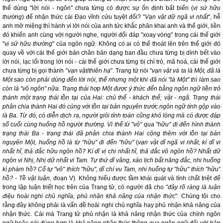
thể dùng "lời nói - ngôn" chưa từng có được sự ổn định bất biến (
vị sử hữu
thường
) để nhận thức cái Đạo vĩnh cửu tuyệt đối? "
Vạn vật dữ ngã vi nhất
", hễ
anh mở miệng thì hành vi lời nói của anh tức khắc phân khai anh và thế giới, liền
đó khiến anh cùng với người nghe, người đối đáp "xoay vòng" trong cái thế giới
"
vị sử hữu thường
" của ngôn ngữ. Không có ai có thể thoát lên trên thế giới đó
quay về với cái thế giới bản chân bản dạng ban đầu chưa từng bị dính bết vào
lời nói, lạc lối trong lời nói - cái thế giới chưa từng bị chỉ trỏ, mã hoá, cái thế giới
chưa từng bị gọi thành "
vạn vật
/
thiên hạ
". Trang tử nói "
vạn vật và ta là Một, đã là
Một sao còn phải dùng đến lời nói, thế nhưng một khi đã nói "là Một" thì làm sao
còn là "vô ngôn" nữa
.
Trạng thái hợp Một được ý thức đến bằng ngôn ngữ liền trở
thành một trạng thái tồn tại của Hai: chủ thể - khách thể; vật - ngã. Trạng thái
phân chia thành Hai đó cùng với tồn tại bản nguyên trước ngôn ngữ tính gộp vào
là Ba. Từ đó, có diễn dịch ra, người giỏi tính toán cũng khó lòng mà có được đáp
số cuối cùng huống hồ người thường. Vì thế từ "vô" qua "hữu" đi đến hình thành
trạng thái Ba - trạng thái đã phân chia thành Hai cộng thêm với tồn tại bản
nguyên Một, huống hồ là từ "hữu" đi đến "hữu"
(
vạn vật dĩ ngã vi nhất, kí dĩ vi
nhất hĩ, thả đắc hữu ngôn hồ? Kí dĩ vị chi nhất hĩ, thả đắc vô ngôn hồ? Nhất dữ
ngôn vi Nhị, Nhị dữ nhất vi Tam. Tự thứ dĩ vãng, xảo lịch bất năng đắc, nhi huống
kì phàm hồ? Cố tự "vô" thích "hữu", dĩ chí vu Tam, nhi huống tự "hữu" thích "hữu"
hồ? - Tề vật luận
, đoạn V). Không hiểu được tầm khái quát và tính chất triệt để
trong lập luận triết học trên của Trang tử, có người đã cho
"đây rõ ràng là luận
điệu hoài nghi chủ nghĩa, phủ nhận khả năng của nhận thức
". Chúng tôi cho
rằng đây không phải là vấn đề hoài nghi chủ nghĩa hay phủ nhận khả năng của
nhận thức. Cái mà Trang tử phủ nhận là khả năng nhận thức của chính ngôn