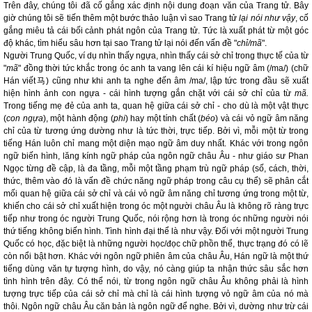
Trên đây, chúng tôi đã cố gắng xác định nội dung đoạn văn của Trang tử. Bây
giờ chúng tôi sẽ tiến thêm một bước thảo luận vì sao Trang tử
lại nói như vậy
, cố
gắng miêu tả cái bối cảnh phát ngôn của Trang tử. Tức là xuất phát từ một góc
độ khác, tìm hiểu sâu hơn tại sao Trang tử lại nói đến vấn đề "
chỉ/mã
".
Người Trung Quốc, ví dụ nhìn thấy ngựa, nhìn thấy cái sở chỉ trong thực tế của từ
"
mã
" đồng thời tức khắc trong óc anh ta vang lên cái kí hiệu ngữ âm (/ma/) (chữ
Hán viết
马
) cũng như khi anh ta nghe đến âm /ma/, lập tức trong đầu sẽ xuất
hiện hình ảnh con ngựa - cái hình tượng gắn chặt với cái sở chỉ của từ
mã.
Trong tiếng mẹ đẻ của anh ta, quan hệ giữa cái sở chỉ - cho dù là một vật thực
(
con ngựa
), một hành động (
phi
) hay một tính chất (
béo
) và cái vỏ ngữ âm năng
chỉ của từ tương ứng dường như là tức thời, trực tiếp. Bởi vì, mỗi một từ trong
tiếng Hán luôn chỉ mang một diện mạo ngữ âm duy nhất. Khác với trong ngôn
ngữ biến hình, lăng kính ngữ pháp của ngôn ngữ châu Âu - như giáo sư Phan
Ngọc từng đề cập, là đa tầng, mỗi một tầng phạm trù ngữ pháp (số, cách, thời,
thức, thêm vào đó là vấn đề chức năng ngữ pháp trong câu cụ thể) sẽ phân cắt
mối quan hệ giữa cái sở chỉ và cái vỏ ngữ âm năng chỉ tương ứng trong một từ,
khiến cho cái sở chỉ xuất hiện trong óc một người châu Âu là không rõ ràng trực
tiếp như trong óc người Trung Quốc, nói rộng hơn là trong óc những người nói
thứ tiếng không biến hình. Tình hình đại thể là như vậy. Đối với một người Trung
Quốc có học, đặc biệt là những người học/đọc chữ phồn thể, thực trạng đó có lẽ
còn nổi bật hơn. Khác với ngôn ngữ phiên âm của châu Âu, Hán ngữ là một thứ
tiếng dùng văn tự tượng hình, do vậy, nó càng giúp ta nhận thức sâu sắc hơn
tình hình trên đây. Có thể nói, từ trong ngôn ngữ châu Âu không phải là hình
tượng trực tiếp của cái sở chỉ mà chỉ là cái hình tượng vỏ ngữ âm của nó mà
thôi. Ngôn ngữ châu Âu căn bản là ngôn ngữ để nghe. Bởi vì, dường như trừ cái