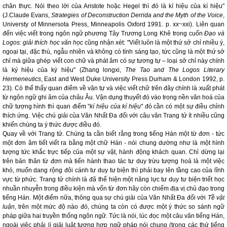
chân thực. Nói theo lời của Aristote hoặc Hegel thì đó là kí hiệu của kí hiệu"
(J.Claude Evans,
Strategies of Deconstruction Derrida and the Myth of the Voice
,
Universty of Minnersota Press, Minneapolis Oxford 1991. p. xx~xxi). Liên quan
đến việc viết trong ngôn ngữ phương Tây Trương Long Khê trong cuốn
Đạo và
Logos: giải thích học văn học
cũng nhận xét:
"Viết luôn là một thứ sở chỉ nhiều ý,
ngoại tại, đặc thù, ngẫu nhiên và không có tính sáng tạo, tức cũng là một thứ sở
chỉ mà giữa ghép viết con chữ và phát âm có sự tương tự – loại sở chỉ này chính
là ký hiệu của ký hiệu"
(Zhang longxi,
The Tao and The Logos Literary
Hermeneutics
, East and West Duke University Press Durham & London 1992, p.
23)
.
Có thể thấy quan điểm về văn tự và việc viết chữ trên đây chính là xuất phát
từ ngôn ngữ ghi âm của châu Âu. Vận dụng thuyết đó vào trong nền văn hoá của
chữ tượng hình thì quan điểm "
kí hiệu của kí hiệu
" đó cần có một sự điều chỉnh
thích ứng. Việc chú giải của Văn Nhất Đa đối với câu văn Trang tử ít nhiều cũng
khiến chúng ta ý thức được điều đó.
Quay về với Trang tử. Chúng ta cần biết rằng trong tiếng Hán một từ đơn - tức
một đơn âm tiết viết ra bằng một chữ Hán - nói chung dường như là một hình
tượng tức khắc trực tiếp của một sự vật, hành động khách quan. Chỉ dừng lại
trên bản thân từ đơn mà tiến hành thao tác tư duy trừu tượng hoá là một việc
khó, muốn dang rộng đôi cánh tư duy tư biện thì phải bay lên tầng cao của lĩnh
vực từ phức. Trang tử chính là đã thể hiện một năng lực tư duy tư biện triết học
nhuần nhuyễn trong điều kiện mà vốn từ đơn hãy còn chiếm địa vị chủ đạo trong
tiếng Hán. Một điểm nữa, thông qua sự chú giải của Văn Nhất Đa đối với
Tề vật
luận
, trên một mức độ nào đó, chúng ta còn có được một ý thức so sánh ngữ
pháp giữa hai truyền thống ngôn ngữ. Tức là nói, lúc đọc một câu văn tiếng Hán,
ngoài việc phải lí giải luật tương hợp ngữ pháp nói chung (trong các thứ tiếng