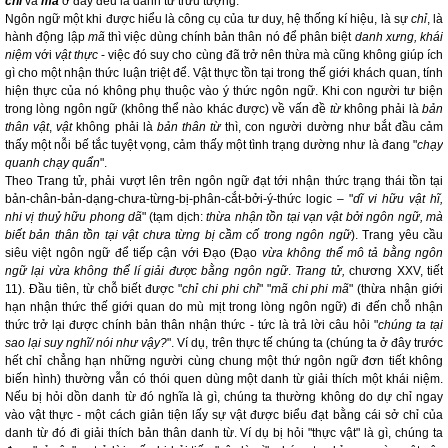
chỉ
và
mã
ở đây đều là danh từ trừu tượng.
Ngôn ngữ một khi được hiểu là công cụ của tư duy, hệ thống kí hiệu, là sự
chỉ
, là
hành động lập
mã
thì việc dùng chính bản thân nó để phân biệt
danh xưng, khái
niệm
với
vật thực
- việc đó suy cho cùng đã trở nên thừa mà cũng không giúp ích
gì cho một nhận thức luận triệt để. Vật thực tồn tại trong thế giới khách quan, tính
hiện thực của nó không phụ thuộc vào ý thức ngôn ngữ. Khi con người tư biện
trong lòng ngôn ngữ (không thể nào khác được) về vấn đề
từ
không phải là
bản
thân
vật
,
vật
không phải là
bản thân
từ
thì, con người dường như bắt đầu cảm
thấy một nỗi bế tắc tuyệt vọng, cảm thấy một tình trạng dường như là đang "
chạy
quanh chạy quẩn
".
Theo Trang tử, phải vượt lên trên ngôn ngữ đạt tới nhận thức trạng thái tồn tại
bản-chân-bản-dạng-chưa-từng-bị-phân-cắt-bởi-ý-thức logic
–
"
dĩ vi hữu vật hĩ,
nhi vị thuỷ hữu phong dã
" (tạm dịch:
thừa nhận tồn tại vạn vật bởi ngôn ngữ, mà
biết bản thân tồn tại vật chưa từng bị cầm cố trong ngôn ngữ
). Trang yêu cầu
siêu việt ngôn ngữ để tiếp cận với Đạo (Đạo
vừa không thể mô tả bằng ngôn
ngữ lại vừa không thể lí giải được bằng ngôn ngữ
.
Trang tử,
chương XXV, tiết
11). Đầu tiên, từ chỗ biết được "
chỉ chi phi chỉ
" "
mã chi phi mã
" (thừa nhận giới
hạn nhận thức thế giới quan do mù mịt trong lòng ngôn ngữ) đi đến chỗ nhận
thức trở lại được chính bản thân nhận thức - tức là trả lời câu hỏi "
chúng ta tại
sao lại suy nghĩ/ nói như vậy?
". Ví dụ, trên thực tế chúng ta (chúng ta ở đây trước
hết chỉ chẳng hạn những người cùng chung một thứ ngôn ngữ đơn tiết không
biến hình) thường vẫn có thói quen dùng một danh từ giải thích một khái niệm.
Nếu bị hỏi dồn danh từ đó nghĩa là gì, chúng ta thường không do dự chỉ ngay
vào vật thực - một cách giản tiện lấy sự vật được biểu đạt bằng cái sở chỉ của
danh từ đó đi giải thích bản thân danh từ. Ví dụ bị hỏi "thực vật" là gì, chúng ta