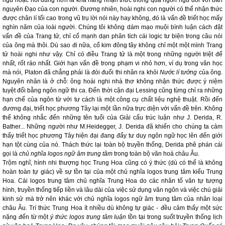
ngữ hoặc nói đúng hơn là khả năng nhận thức thông qua ngôn ngữ đối với bản
nguyên Đạo của con người. Đương nhiên, hoài nghi con người có thể nhận thức
được chân lí tối cao trong vũ trụ lời nói này hay không, đó là vấn đề triết học mấy
nghìn năm của loài người. Chúng tôi không dám mạo muội bình luận cách đặt
vấn đề của Trang tử, chỉ cố mạnh dạn phân tích cái logic tư biện trong câu nói
của ông mà thôi. Dù sao đi nữa, cổ kim đông tây không chỉ một một mình Trang
tử hoài nghi như vậy. Chỉ có điều Trang tử là một trong những người triệt để
nhất, rốt ráo nhất. Giới hạn vấn đề trong phạm vi nhỏ hơn, ví dụ trong văn học
mà nói, Platon đã chẳng phải là đòi đuổi thi nhân ra khỏi
Nước lí tưởng
của ông.
Nguyên nhân là ở chỗ: ông hoài nghi nhà thơ không nhận thức được ý niệm
tuyệt đối bằng ngôn ngữ thi ca. Đến thời cận đại Lessing cũng từng chỉ ra những
hạn chế của ngôn từ với tư cách là một công cụ chất liệu nghệ thuật. Rồi đến
đương đại, triết học phương Tây lại một lần nữa trực diện với vấn đề trên. Không
thể không nhắc đến những tên tuổi của Giải cấu trúc luận như J. Derida, R.
Bather... Những người như M.Heidegger, J. Derida đã khiến cho chúng ta cảm
thấy triết học phương Tây hiện đại đang đẩy tư duy ngôn ngữ học lên đến giới
hạn tột cùng của nó. Thách thức lại toàn bộ truyền thống, Derida phê phán cái
gọi là
chủ nghĩa logos ngữ âm trung tâm
trong toàn bộ văn hoá châu Âu.
Trộm nghĩ, hình nhi thượng học Trung Hoa cũng có ý thức (dù có thể là không
hoàn toàn tự giác) về sự tồn tại của một chủ nghĩa logos trung tâm kiểu Trung
Hoa. Cái logos trung tâm chủ nghĩa Trung Hoa do các nhân tố văn tự tượng
hình, truyền thống tiếp liền và lâu dài của việc sử dụng văn ngôn và việc chú giải
kinh sử mà trở nên khác với chủ nghĩa logos ngữ âm trung tâm của nhân loại
châu Âu. Trí thức Trung Hoa ít nhiều dù không tự giác - đều cảm thấy một sức
nặng đến từ một
ý thức logos trung tâm luận
tồn tại trong suốt truyền thống lịch