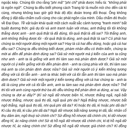
ngoặc kép. Chúng tôi cho rằng "
phi mã
" "
phi chỉ
" phải được hiểu là: "
không phải
là ngôn ngữ
". Chúng ta đều biết phong cách Trang tử là muốn nói cho đến cái kì
cùng, nhưng không bao giờ giữ thái độ độc đoán trong đối thoại. Ông không
đồng ý đặt dấu chấm cuối cùng cho các phát ngôn của mình. Dấu chấm đó thuộc
về Đại Đạo.
Tề vật luận
khái quát một cách xuất sắc cảnh tượng "tranh minh" bất
tuyệt đương thời:
giả dụ tôi và anh tranh luận với nhau, anh thắng tôi tôi không
thắng được anh - anh quả thật là đã đúng, tôi quả thật là đã sai? Tôi thắng anh,
anh không thắng được tôi - tôi quả thật là đúng, anh quả thật là sai? Có phải hai
chúng ta một người đúng một người sai? Hay là cả hai đều đúng, hoặc giả cả hai
đều sai? Chúng ta đều không biết được, phàm nhân đều có thiên kiến, chúng ta
mời ai đến để phán định đúng sai? Giả sử mời người mà ý kiến của anh ta cũng
như anh - anh ta là giống với anh thì làm sao mà phán định được? Giả sử mời
người có ý kiến giống với tôi đến phán định - anh ta cùng phía với tôi, thì làm sao
mà anh ta còn phán định được nữa? Giả sử mời người có ý kiến không tương
đồng
với cả tôi lẫn anh - anh ta khác biệt với cả tôi lẫn anh thì làm sao mà phán
định được? Giả sử mời một người ý kiến tương đồng với cả hai chúng ta - anh ta
đã là cùng phe với cả tôi lẫn anh, anh ta làm sao mà phán định được nữa? Thế
thì tôi với anh cùng người thứ ba đó đều không thể phán đinh ai đúng, ai sai. Vậy
chúng ta đợi ai đây?
" (
Kí sử ngã dữ nhược biện hỉ, nhược thắng ngã, ngã bất
nhược thắng, nhược quả thị dã, ngã quả phi da? Ngã thắng nhược, nhược bất
ngô thắng, ngã quả thị dã, nhi quả phi dã da? Kì hoặc thị dã, kì hoặc phi dã da?
Kì câu thị dã, kì câu phi dã da? Ngã dữ nhược bất năng tương tri dã, tắc nhân cố
thụ đảm ám, ngô thuỳ sử chính chi? Sử đồng hồ nhược dã chính chi, kí dữ nhược
đồng hĩ, ác năng chính chi! Sử dị hồ ngã dữ nhược dã chính chi, kí dị hồ ngã dữ
nhược hĩ, ác năng chính chi! Sử đồng hồ ngã dữ nhược giả chính chi? Kí đồng