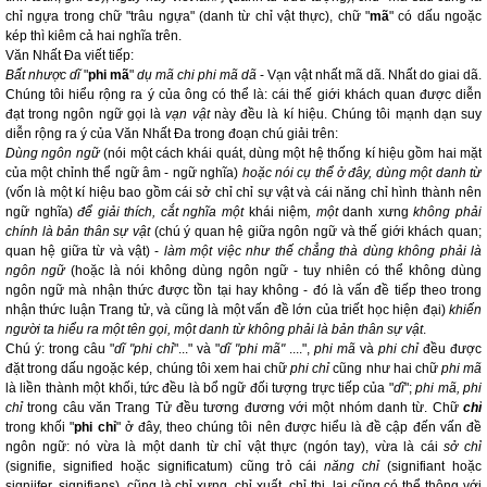
chỉ ngựa trong chữ "trâu ngựa" (danh từ chỉ vật thực), chữ "
mã
" có dấu ngoặc
kép thì kiêm cả hai nghĩa trên.
Văn Nhất Đa viết tiếp:
Bất nhược dĩ
"
phi mã
"
dụ mã chi phi mã dã
- Vạn vật nhất mã dã. Nhất do giai dã.
Chúng tôi hiểu rộng ra ý của ông có thể là: cái thế giới khách quan được diễn
đạt trong ngôn ngữ gọi là
vạn vật
này đều là kí hiệu. Chúng tôi mạnh dạn suy
diễn rộng ra ý của Văn Nhất Đa trong đoạn chú giải trên:
Dùng ngôn ngữ
(nói một cách khái quát, dùng một hệ thống kí hiệu gồm hai mặt
của một chỉnh thể ngữ âm - ngữ nghĩa)
hoặc nói cụ thể ở đây, dùng một danh từ
(vốn là một kí hiệu bao gồm cái sở chỉ chỉ sự vật và cái năng chỉ hình thành nên
ngữ nghĩa)
để giải thích, cắt nghĩa một
khái niệm
, một
danh xưng
không phải
chính là bản thân sự vật
(chú ý quan hệ giữa ngôn ngữ và thế giới khách quan;
quan hệ giữa từ và vật) -
làm một việc như thế chẳng thà dùng không phải là
ngôn ngữ
(hoặc là nói không dùng ngôn ngữ - tuy nhiên có thể không dùng
ngôn ngữ mà nhận thức được tồn tại hay không - đó là vấn đề tiếp theo trong
nhận thức luận Trang tử, và cũng là một vấn đề lớn của triết học hiện đại)
khiến
người ta hiểu ra một tên gọi, một danh từ không phải là bản thân sự vật
.
Chú ý: trong câu "
dĩ "phi chỉ
"..." và "
dĩ "phi mã"
....",
phi mã
và
phi chỉ
đều được
đặt trong dấu ngoặc kép, chúng tôi xem hai chữ
phi chỉ
cũng như hai chữ
phi mã
là liền thành một khối, tức đều là bổ ngữ đối tượng trực tiếp của "
dĩ
";
phi mã, phi
chỉ
trong câu văn Trang Tử đều tương đương với một nhóm danh từ. Chữ
chỉ
trong khối "
phi chỉ
" ở đây, theo chúng tôi nên được hiểu là đề cập đến vấn đề
ngôn ngữ: nó vừa là một danh từ chỉ vật thực (ngón tay), vừa là cái
sở chỉ
(signifie, signified hoặc significatum) cũng trỏ cái
năng chỉ
(signifiant hoặc
signiifer, signifians), cũng là chỉ xưng, chỉ xuất, chỉ thị, lại cũng có thể thông với