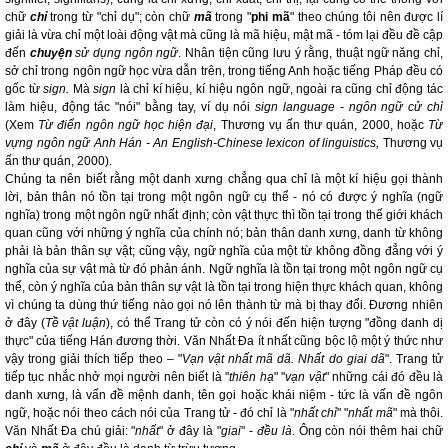
chữ
chỉ
trong từ "chỉ dụ"; còn chữ
mã
trong "
phi mã
" theo chúng tôi nên được lí
giải là vừa chỉ một loài động vật mà cũng là mã hiệu, mật mã - tóm lại đều đề cập
đến
chuyện
sử dụng ngôn ngữ
. Nhân tiện cũng lưu ý rằng, thuật ngữ năng chỉ,
sở chỉ trong ngôn ngữ học vừa dẫn trên, trong tiếng Anh hoặc tiếng Pháp đều có
gốc từ
sign.
Mà
sign
là chỉ kí hiệu, kí hiệu ngôn ngữ, ngoài ra cũng chỉ động tác
làm hiệu, động tác "nói" bằng tay, ví dụ nói
sign language - ngôn ngữ cử chỉ
(Xem
Từ điển ngôn ngữ học hiện đại
, Thương vụ ấn thư quán, 2000, hoặc
Từ
vựng ngôn ngữ Anh Hán -
An English-Chinese lexicon of linguistics,
Thương vụ
ấn thư quán, 2000).
Chúng ta nên biết rằng một danh xưng chẳng qua chỉ là một kí hiệu gọi thành
lời, bản thân nó tồn tại trong một ngôn ngữ cụ thể - nó có được ý nghĩa (ngữ
nghĩa) trong một ngôn ngữ nhất định; còn vật thực thì tồn tại trong thế giới khách
quan cũng với những ý nghĩa của chính nó; bản thân danh xưng, danh từ không
phải là bản thân sự vật; cũng vậy, ngữ nghĩa của một từ không đồng đẳng với ý
nghĩa của sự vật mà từ đó phản ánh. Ngữ nghĩa là tồn tại trong một ngôn ngữ cụ
thể, còn ý nghĩa của bản thân sự vật là tồn tại trong hiện thực khách quan, không
vì chúng ta dùng thứ tiếng nào gọi nó lên thành từ mà bị thay đổi. Đương nhiên
ở đây (
Tề vật luận
), có thể Trang tử còn có ý nói đến hiện tượng "đồng danh dị
thực" của tiếng Hán đương thời. Văn Nhất Đa ít nhất cũng bộc lộ một ý thức như
vậy trong giải thích tiếp theo – "
Vạn vật nhất mã dã. Nhất do giai dã
". Trang tử
tiếp tục nhắc nhở mọi người nên biết là "
thiên hạ
" "
vạn vật
" những cái đó đều là
danh xưng, là vấn đề mệnh danh, tên gọi hoặc khái niệm - tức là vấn đề ngôn
ngữ, hoặc nói theo cách nói của Trang tử - đó chỉ là "
nhất chỉ
" "
nhất mã
" mà thôi.
Văn Nhất Đa chú giải: "
nhất
" ở đây là "
giai
" -
đều là
. Ông còn nói thêm hai chữ