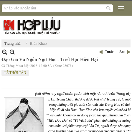
›
Trang nhà
Biên Khảo
Trước
Sau
Đạo Gia Và Ngôn Ngữ Học - Triết Học Hiện Đại
03 Tháng Mười Một 2008
12:00 SA
(Xem: 28076)
LÊ THỜI TÂN
(vài điểm suy nghĩ nhân phân tích
một câu nói của Trang tử)
LTS: Trang Châu, thường được biết như Trang Tử, là một
trong những triết gia xuất sắc nhất của Trung Hoa cổ đại.
Mặc dù di cảo Nam Hoa Kinh còn lưu truyền có thể đã bị
"hiệu đính" không có sự đồng ý của tác giả, nhưng hai thiên
"Tiêu Dao Du" và "Tề Vật Luận" phản ánh những tư tưởng
cao thâm–có phần vượt trội Lão Tử, người được xếp hạng
cùng trường phái "Vô vi" (như một đối cực của phái "Hữu