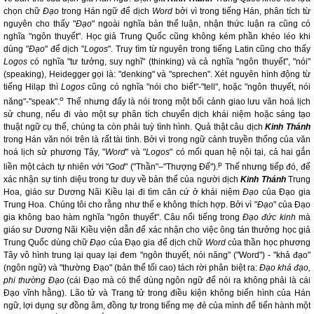
chọn chữ
Đạo
trong Hán ngữ để dịch
Word
bởi vì trong tiếng Hán, phân tích từ
nguyên cho thấy "
Đạo
" ngoài nghĩa bản thể luận, nhận thức luận ra cũng có
nghĩa "ngôn thuyết". Học giả Trung Quốc cũng không kém phần khéo léo khi
dùng "
Đạo
" để dịch "
Logos
". Truy tìm từ nguyên trong tiếng Latin cũng cho thấy
Logos
có nghĩa "tư tưởng, suy nghĩ" (thinking) và cả nghĩa "ngôn thuyết", "nói"
(speaking), Heidegger gọi là: "denking" và "sprechen". Xét nguyên hình động từ
tiếng Hilạp thì
Logos
cũng có nghĩa "nói cho biết"-"tell", hoặc "ngôn thuyết, nói
o
năng"-"speak".
Thế nhưng đấy là nói trong một bối cảnh giao lưu văn hoá lịch
sử chung, nếu đi vào một sự phân tích chuyển dịch khái niệm hoặc sáng tạo
thuật ngữ cụ thể, chúng ta còn phải tuỳ tình hình. Quả thật câu dịch
Kinh Thánh
trong Hán văn nói trên là rất tài tình. Bởi vì trong ngữ cảnh truyền thống của văn
hoá lịch sử phương Tây, "
Word
" và "
Logos
" có mối quan hệ nội tại, cả hai gắn
p
liền một cách tự nhiên với "
God
" ("Thần"–"Thượng Đế").
Thế nhưng tiếp đó, để
xác nhận sự tinh diệu trong tư duy về bản thể của người dịch
Kinh Thánh
Trung
Hoa, giáo sư Dương Nãi Kiều lại đi tìm căn cứ ở khái niệm
Đạo
của Đạo gia
Trung Hoa. Chúng tôi cho rằng như thế e không thích hợp. Bởi vì "
Đạo
" của Đạo
gia không bao hàm nghĩa "ngôn thuyết". Câu nổi tiếng trong
Đạo đức kinh
mà
giáo sư Dương Nãi Kiều viện dẫn để xác nhận cho việc ông tán thưởng học giả
Trung Quốc dùng chữ
Đạo
của Đạo gia để dịch chữ
Word
của thần học phương
Tây vô hình trung lại quay lại đem "ngôn thuyết, nói năng" ("Word") - "khả đạo"
(ngôn ngữ) và "thường Đạo" (bản thể tối cao) tách rời phân biệt ra:
Đạo khả đạo,
phi thường Đạo
(cái Đạo mà có thể dùng ngôn ngữ để nói ra không phải là cái
Đạo vĩnh hằng). Lão tử và Trang tử trong điều kiện không biến hình của Hán
ngữ, lợi dụng sự đồng âm, đồng tự trong tiếng mẹ đẻ của mình để tiến hành một