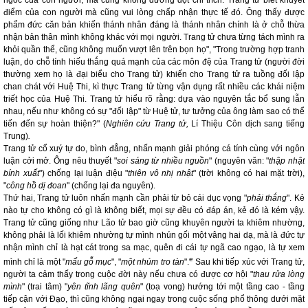
ngốc của con người, mà cũng không đường đột chỉ trích. Trang tử biết khuyết
điểm của con người mà cũng vui lòng chấp nhận thực tế đó. Ông thấy được
phẩm đức căn bản khiến thánh nhân đáng là thánh nhân chính là ở chỗ thừa
nhận bản thân mình không khác với mọi người. Trang tử chưa từng tách mình ra
khỏi quần thể, cũng không muốn vượt lên trên bọn họ", "Trong trường hợp tranh
luận, do chỗ tính hiếu thắng quá mạnh của các môn đệ của Trang tử (người đời
thường xem họ là đại biểu cho Trang tử) khiến cho Trang tử ra tuồng đối lập
chan chát với Huệ Thi, kì thực Trang tử từng vận dụng rất nhiều các khái niệm
triết học của Huệ Thi. Trang tử hiểu rõ rằng: dựa vào nguyên tắc bổ sung lẫn
nhau, nếu như không có sự "đối lập" từ Huệ tử, tư tưởng của ông làm sao có thể
tiến đến sự hoàn thiện?" (
Nghiên cứu Trang tử,
Lí Thiệu Côn dịch sang tiếng
Trung)
.
Trang tử cổ xuý tự do, bình đẳng, nhấn mạnh giải phóng cá tính cùng với ngôn
luận cởi mở. Ông nêu thuyết "
soi sáng từ nhiều nguồn
" (nguyên văn: "
thập nhật
bính xuất
") chống lại luận điệu "
thiên vô nhị nhật
" (trời không có hai mặt trời),
"
công hồ dị đoan
" (chống lại đa nguyên).
Thứ hai, Trang tử luôn nhấn mạnh cần phải từ bỏ cái dục vọng "
phải thắng
". Kẻ
nào tự cho không có gì là không biết, mọi sự đều có đáp án, kẻ đó là kém vậy.
Trang tử cũng giống như Lão tử bao giờ cũng khuyên người ta khiêm nhường,
không phải là lối khiêm nhường tự mình nhún gối một vâng hai dạ, mà là đức tự
nhận mình chỉ là hạt cát trong sa mạc, quên đi cái tự ngã cao ngạo, là tự xem
e
mình chỉ là một "
mẩu gỗ mục
", "
một nhúm tro tàn
".
Sau khi tiếp xúc với Trang tử,
người ta cảm thấy trong cuộc đời này nếu chưa có được cơ hội "
thau rửa lòng
mình
" (trai tâm) "
yên tĩnh lãng quên
" (toạ vong) hướng tới một tầng cao - tầng
tiếp cận với Đạo, thì cũng không ngại ngay trong cuộc sống phổ thông dưới mặt