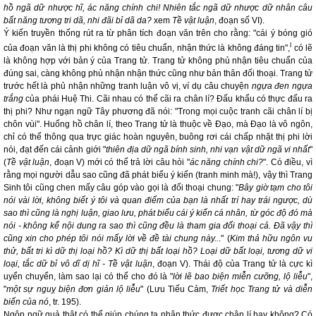
hồ ngã dữ nhược hĩ, ác năng chính chi! Nhiên tắc ngã dữ nhược dữ nhân câu
bất năng tương tri dã, nhi đãi bỉ dã da?
xem
Tề vật luận
, đoạn số VI).
Ý kiến truyền thống rút ra từ phân tích đoạn văn trên cho rằng: "cái ý bóng gió
l
của đoạn văn là thị phi không có tiêu chuẩn, nhận thức là không đáng tin",
có lẽ
là không hợp với bản ý của Trang tử. Trang tử không phủ nhận tiêu chuẩn của
đúng sai, càng không phủ nhận nhận thức cũng như bản thân đối thoại. Trang tử
trước hết là phủ nhận những tranh luận vô vị, ví dụ câu chuyện
ngựa đen ngựa
trắng
của phái Huệ Thi. Cãi nhau có thể cãi ra chân lí? Đấu khẩu có thực đấu ra
thị phi? Như ngạn ngữ Tây phương đã nói: "Trong mọi cuộc tranh cãi chân lí bị
chôn vùi". Huống hồ chân lí, theo Trang tử là thuộc về Đạo, mà Đạo là vô ngôn,
chỉ có thể thông qua trực giác hoàn nguyên, buông rơi cái chấp nhặt thị phi lời
nói, đạt đến cái cảnh giới "
thiên địa dữ ngã bính sinh, nhi vạn vật dữ ngã vi nhất
"
(
Tề vật luận
, đoạn V) mới có thể trả lời câu hỏi "
ác năng chính chi?
". Có điều, vì
rằng mọi người dẫu sao cũng đã phát biểu ý kiến (tranh minh mà!), vậy thì Trang
Sinh tôi cũng chen mấy câu góp vào gọi là đối thoại chung: "
Bây giờ tạm cho tôi
nói vài lời, không biết ý tôi và quan điểm của bạn là nhất trí hay trái ngược, dù
sao thì cũng là nghị luận, giao lưu, phát biểu cái ý kiến cá nhân, từ góc độ đó mà
nói - không kể nội dung ra sao thì cũng đều là tham gia đối thoại cả. Đã vậy thì
cũng xin cho phép tôi nói mấy lời về đề tài chung này..
." (
Kim thả hữu ngôn vu
thử, bất tri kì dữ thị loại hồ? Kì dữ thị bất loại hồ? Loại dữ bất loại, tương dữ vi
loại, tắc dữ bỉ vô dĩ dị hĩ -
Tề vật luận
, đoạn V). Thái độ của Trang tử là cực kì
uyển chuyển, làm sao lại có thể cho đó là "
lời lẽ bao biện miễn cưỡng, lộ liễu
",
"
một sự nguỵ biện đơn giản lộ liễu
" (Lưu Tiếu Cảm,
Triết học Trang tử và diễn
biến của nó
, tr. 195).
Ngôn ngữ quả thật có thể giúp chúng ta nhận thức được chân lí hay không? Có