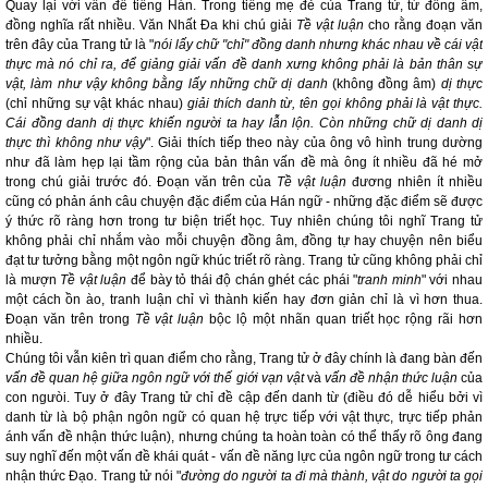
Quay lại với vấn đề tiếng Hán. Trong tiếng mẹ đẻ của Trang tử, từ đồng âm,
đồng nghĩa rất nhiều. Văn Nhất Đa khi chú giải
Tề vật luận
cho rằng đoạn văn
trên đây của Trang tử là "
nói lấy chữ "chỉ" đồng danh nhưng khác nhau về cái vật
thực mà nó chỉ ra, để giảng giải vấn đề danh xưng không phải là bản thân sự
vật, làm như vậy không bằng lấy những chữ dị danh
(không đồng âm)
dị thực
(chỉ những sự vật khác nhau)
giải thích danh từ, tên gọi không phải là vật thực.
Cái đồng danh dị thực khiến người ta hay lẫn lộn. Còn những chữ dị danh dị
thực thì không như vậy
". Giải thích tiếp theo này của ông vô hình trung dường
như đã làm hẹp lại tầm rộng của bản thân vấn đề mà ông ít nhiều đã hé mở
trong chú giải trước đó. Đoạn văn trên của
Tề vật luận
đương nhiên ít nhiều
cũng có phản ánh câu chuyện đặc điểm của Hán ngữ - những đặc điểm sẽ được
ý thức rõ ràng hơn trong tư biện triết học. Tuy nhiên chúng tôi nghĩ Trang tử
không phải chỉ nhắm vào mỗi chuyện đồng âm, đồng tự hay chuyện nên biểu
đạt tư tưởng bằng một ngôn ngữ khúc triết rõ ràng. Trang tử cũng không phải chỉ
là mượn
Tề vật luận
để bày tỏ thái độ chán ghét các phái "
tranh minh
" với nhau
một cách ồn ào, tranh luận chỉ vì thành kiến hay đơn giản chỉ là vì hơn thua.
Đoạn văn trên trong
Tề vật luận
bộc lộ một nhãn quan triết học rộng rãi hơn
nhiều.
Chúng tôi vẫn kiên trì quan điểm cho rằng, Trang tử ở đây chính là đang bàn đến
vấn đề quan hệ giữa ngôn ngữ với thế giới vạn vật
và
vấn đề nhận thức luận
của
con ngưòi. Tuy ở đây Trang tử chỉ đề cập đến danh từ (điều đó dễ hiểu bởi vì
danh từ là bộ phận ngôn ngữ có quan hệ trực tiếp với vật thực, trực tiếp phản
ánh vấn đề nhận thức luận), nhưng chúng ta hoàn toàn có thể thấy rõ ông đang
suy nghĩ đến một vấn đề khái quát - vấn đề năng lực của ngôn ngữ trong tư cách
nhận thức Đạo. Trang tử nói "
đường do người ta đi mà thành, vật do người ta gọi