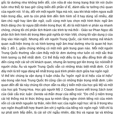
gốc từ dường như không biến đối, còn nữa đi vào trong trạng thái lời nói (luôn
luôn như thế) từ bao giờ cũng biến đổi phần vĩ tố, đánh dấu tư tưởng chủ quan
của người nói. Ví dụ, đối với một người Nga mà nói, sau khi khái niệm
ngựa
xuất
hiện trong đầu, anh ta còn phải tính đến tình hình số ít hay dùng số nhiều, đặt
làm chủ ngữ hay làm tân ngữ, cuối cùng mới lựa chọn một hình thức ngữ âm
thích đáng cho từ
ngựa
(tất nhiên trong thực tế, đó là một hành vi phản xạ nhanh
chóng, chúng tôi chỉ phân tích thành các trình tự mà thôi - Giáo sư Phan Ngọc đã
phân tích tình hình đó trong
Mẹo giải nghĩa từ Hán Việt,
chúng tôi vận dụng ý của
ông vào Hán ngữ). Nhưng đối với người Trung Quốc, cái hình tượng
mã
khách
quan xuất hiện trong óc và hình tượng ngữ âm /ma/ dường như là quan hệ trực
tiếp 1 đối 1, giữa chúng không có một môi giới trung gian nào. Mỗi một người
Trung Quốc thường vẫn cảm thấy một từ đơn dường như luôn có một sắc thái
hình tượng cụ thể nhất định. Có thể thấy một điều là tuy đều đồng thời đề cập
đến cùng một cái sở chỉ khách quan, nhưng ấn tượng gợi lên trong lúc nói/viết ở
người châu Âu và người Trung Quốc vẫn có những khác biệt nhất định. Có lẽ
đây mới là trở ngại đáng kể nhất trong quá trình phiên dịch giữa hai ngôn ngữ.
Vì thế khi chúng ta vận dụng lí luận châu Âu "
ngôn ngữ là kí hiệu của kí hiệu
"
vào trong văn hoá Trung Quốc thì cũng cần có những thận trọng nhất định. Liên
quan đến đề tài này chúng tôi chọn dẫn ra đây ý kiến một của học giả Mỹ và một
của học giả Trung Hoa. Học giả người Mỹ J. Claude Evans viết trong
Sách lược
của Giải cấu trúc luận: Derida và thần thoại của tiếng nói
: "Do chỗ ý niệm trong
cái hệ thống mà tri thức thông qua tự mình lắng nghe chính tiếng nói của mình
vốn có cái khởi nguyên tự thân, nên lĩnh vực của ngôn ngữ học sẽ là ở trong khu
vực ngôn thuyết kết hợp thanh âm với ý nghĩa của tiếng nói ngôn ngữ. Viết chỉ là
sự phát sinh tiếp diễn, là cái sở chỉ ngẫu nhiên, đặc thù và ngoại tại và không