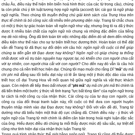
châu Âu, điều này thể hiện trên biến hoá hình thức của các từ trong câu), chúng
ta còn phải chú ý tới luật tương hợp ngữ nghĩa (
accord
) tức cái gọi là ngữ pháp
ngữ nghĩa. Theo chúng tôi
truyền thống chú giải kinh sách của Trung Hoa trên
thực tế chính là bỏ công sức rất nhiều trên phương diện này
. Trang tử chắc chưa
có một ý thức tự giác hoàn toàn về ngôn ngữ như vậy, nhưng ông tỏ ra đã ý thức
được ít nhiều bản chất của ngôn ngữ nói chung và những đặc điểm của tiếng
mẹ đẻ nói riêng. Ông đã tính toán tới việc những đặc điểm đó sẽ đem đến những
điều kiện như thế nào cho sự tư biện triết học đương thời. Hoàn toàn có thể đặt
vấn đề Trang tử đã thực sự đối diện với câu hỏi:
ngôn ngữ rốt cuộc có thể giúp
chúng ta tiến gần tới Đạo được hay không?
Ngôn ngữ có giúp chúng ta thống
nhất được với vũ trụ bản nguyên hay ngược lại, nó khiến cho con người chia cắt
với tự nhiên, con người chia cắt với con người?
Cho đến nay đó vẫn là câu hỏi
chung cho cả nền triết học hiện đại. Chúng tôi mạo muội cho rằng
Dĩ
"
mã
"
dụ mã
chi phi mã
đằng sau lối biểu đạt này có lẽ ẩn tàng một ý thức độc đáo của nhà
triết học cổ đại Trung Hoa về mối quan hệ giữa ngữ nghĩa và vật thực khách
quan. Còn mệnh đề tiếp theo
bất nhược dĩ
"
phi mã
"
dụ mã chi phi mã
thì chính là
đã tiến thêm một bước ý thức về tình trạng "lực bất tòng tâm" của ngôn ngữ trong
tư cách là một công cụ của nhận thức. Cái công cụ của tư duy con người, cái
công cụ của đối thoại tranh luận này, rốt cuộc có thể đưa con người huyên
thuyên nhập mình vào đại Đạo được hay không? Đối với vấn đề đó, Trang tử
dường như đã biểu hiện một thái độ cực chẳng đã. Chính điều này - ý thức về
ngôn ngữ của Trang tử mới chính là điểm căn bản trong hoài nghi luận đặc sắc
của ông. Hiểu được điều đó chúng ta mối thấy được mức độ sâu sắc, sự triệt để
cũng như tính hiện đại của nhận thức luận Trang tử.
Trong quá trình nhận thức thế giới bằng ngôn ngữ, Trang tử cũng đã thấy được