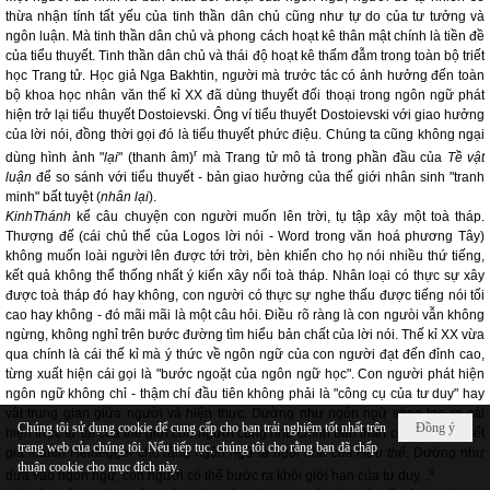
thừa nhận tính tất yếu của tinh thần dân chủ cũng như tự do của tư tưởng và
ngôn luận. Mà tinh thần dân chủ và phong cách hoạt kê thân mật chính là tiền đề
của tiểu thuyết. Tinh thần dân chủ và thái độ hoạt kê thấm đẫm trong toàn bộ triết
học Trang tử. Học giả Nga Bakhtin, người mà trước tác có ảnh hưởng đến toàn
bộ khoa học nhân văn thế kỉ XX đã dùng thuyết đối thoại trong ngôn ngữ phát
hiện trở lại tiểu thuyết Dostoievski. Ông ví tiểu thuyết Dostoievski với giao hưởng
của lời nói, đồng thời gọi đó là tiểu thuyết phức điệu. Chúng ta cũng không ngại
r
dùng hình ảnh "
lại
" (thanh âm)
mà Trang tử mô tả trong phần đầu của
Tề vật
luận
để so sánh với tiểu thuyết - bản giao hưởng của thế giới nhân sinh "tranh
minh" bất tuyệt (
nhân lại
).
KinhThánh
kể câu chuyện con người muốn lên trời, tụ tập xây một toà tháp.
Thượng đế (cái chủ thể của Logos lời nói - Word trong văn hoá phương Tây)
không muốn loài người lên được tới trời, bèn khiến cho họ nói nhiều thứ tiếng,
kết quả không thể thống nhất ý kiến xây nổi toà tháp. Nhân loại có thực sự xây
được toà tháp đó hay không, con người có thực sự nghe thấu được tiếng nói tối
cao hay không - đó mãi mãi là một câu hỏi. Điều rõ ràng là con ngưòi vẫn không
ngừng, không nghỉ trên bước đường tìm hiểu bản chất của lời nói. Thế kỉ XX vừa
qua chính là cái thế kỉ mà ý thức về ngôn ngữ của con người đạt đến đỉnh cao,
từng xuất hiện cái gọi là "bước ngoặt của ngôn ngữ học". Con người phát hiện
ngôn ngữ không chỉ - thậm chí đầu tiên không phải là "công cụ của tư duy" hay
vật trung gian giữa người và hiện thực. Dường như ngôn ngữ sáng tạo ra cái
Chúng tôi sử dụng cookie để cung cấp cho bạn trải nghiệm tốt nhất trên
Đồng ý
hiện thực tự tại của thế giới con người cũng như chính bản thân con người. Triết
trang web của chúng tôi. Nếu tiếp tục, chúng tôi cho rằng bạn đã chấp
gia Martin Heidegger cho rằng ngôn ngữ là
ngôi nhà của Hữu thể
. Dường như
thuận cookie cho mục đích này.
s
dựa vào ngôn ngữ, con người có thể bước ra khỏi giới hạn của tư duy...