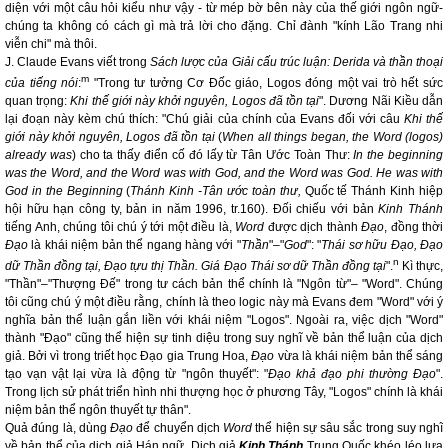
diện với một câu hỏi kiểu như vậy - từ mép bờ bên này của thế giới ngôn ngữ-
chúng ta không có cách gì mà trả lời cho đặng. Chỉ đành "kính Lão Trang nhi
viễn chi" mà thôi.
J. Claude Evans viết trong
Sách lược của Giải cấu trúc luận: Derida và thần thoại
m
của tiếng nói
:
"Trong tư tưởng Cơ Đốc giáo, Logos đóng một vai trò hết sức
quan trọng:
Khi thế giới này khởi nguyên, Logos đã tồn tại
". Dương Nãi Kiều dẫn
lại đoạn này kèm chú thích: "Chú giải của chính của Evans đối với câu
Khi thế
giới này khởi nguyên, Logos đã tồn tại
(
When all things began, the Word (logos)
already was
) cho ta thấy điển cố đó lấy từ Tân Ước Toàn Thư:
In the beginning
was the Word, and the Word was with God, and the Word was God. He was with
God in the Beginning
(
Thánh Kinh -Tân ước toàn thư,
Quốc tế Thánh Kinh hiệp
hội hữu hạn công ty, bản in năm 1996, tr.160). Đối chiếu với bản
Kinh Thánh
tiếng Anh, chúng tôi chú ý tới một điều là,
Word
được dịch thành
Đạo
, đồng thời
Đạo
là khái niệm bản thể ngang hàng với "
Thần
"–"
God
": "
Thái sơ hữu Đạo, Đạo
n
dữ Thần đồng tại, Đạo tựu thị Thần. Giá Đạo Thái sơ dữ Thần đồng tại
".
Kì thực,
"Thần"–"Thượng Đế" trong tư cách bản thể chính là "Ngôn từ"– "Word". Chúng
tôi cũng chú ý một điều rằng, chính là theo logic này mà Evans đem "Word" với ý
nghĩa bản thể luận gắn liền với khái niệm "Logos". Ngoài ra, việc dịch "Word"
thành "Đạo" cũng thể hiện sự tinh diệu trong suy nghĩ về bản thể luận của dịch
giả. Bởi vì trong triết học Đạo gia Trung Hoa,
Đạo
vừa là khái niệm bản thể sáng
tạo vạn vật lại vừa là động từ "ngôn thuyết": "
Đạo khả đạo phi thường Đạo
".
Trong lịch sử phát triển hình nhi thượng học ở phương Tây, "Logos" chính là khái
niệm bản thể ngôn thuyết tự thân".
Quả đúng là, dùng
Đạo
để chuyển dịch
Word
thể hiện sự sâu sắc trong suy nghĩ
về bản thể của dịch giả Hán ngữ. Dịch giả
Kinh Thánh
Trung Quốc khéo léo lựa