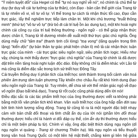
"Ý niệm tuyệt đối" của Hegel có thể "tự nó suy nghĩ về nó", nó chính là chủ thể tư
duy (tư duy về cái tư tưởng của tự thân), còn
Đạo
- bản căn thế giới của Trang tử
là tự nhiên vô vi, vô tư vô lự. Vì thế trong tư cách là nhận thức tối cao,
Đạo
cần
trực giác, lấy thể nghiệm trực tiếp làm chân tri. Một khi chủ trương "truất thông
minh" (khứ tư) "vô tư vô lự" (trừ bỏ đi cái trí tuệ ồn ào dung tục), một khi hoài nghi
chính cái công cụ của trí tuệ thông thường - ngôn ngữ - có thể giúp nhận thức
được chân lí, Trang tử lẽ đương nhiên đề xuất một thứ trực giác chủ nghĩa. Ông
dùng mấy chữ "
tâm trai
" (thanh tịnh cõi lòng) "
toạ vong
" (lãng quyên trong tĩnh
lặng) "
kiến độc
" (tự bản thân tự giác phát hiện chân lí) mô tả cái nhận thức luận
trực giác của mình - cái trực giác siêu ngôn ngữ, siêu phân tích logic. Hiểu như
vậy, chúng ta mới thấy được "trực giác chủ nghĩa" của Trang tử chính là đã được
đặt trên nền tảng hoài nghi luận độc đáo. Đây không chỉ là điểm khác với Lão tử
mà cũng là điểm đặc sắc trong lịch sử triết học Đông Tây.
Cái truyền thống duy lí phân tích của triết học sinh thành trong bối cảnh
văn hoá
phiên âm trung tâm luận
phương Tây khiến cho châu Âu rất khó hình dung
Đạo
siêu ngôn ngữ của Trang tử. Tuy nhiên, để chia sẻ với thế nhân giác ngộ về
Đạo
vô ngôn
(Đạo bất khả đạo), Trang tử rốt cuộc cũng phải dùng đến lời nói!
Điều đặc sắc là các tác phẩm triết học của ông thường được viết ra không phải
bằng một lối văn phân tích khô khan. Văn xuôi triết học của ông hấp dẫn đời sau
bởi tính hình tượng sống động. Trang tử cũng tỏ ra là một người đặc biệt nhạy
cảm với bản chất đối thoại và tính chất ẩn dụ của lời nói (phần lớn
đối thoại
thường được hiểu chỉ là hành vi đối đáp cụ thể, còn
ẩn dụ
thì thường được hiểu
chỉ là một biện pháp tu từ). Chính vì vậy, ông đặc biệt thích dùng ngụ ngôn (dĩ
ngụ ngôn vi quảng -
Trang tử
chương
Thiên hạ
). Mà ngụ ngôn và tiểu thuyết
trong văn hoá Trung Quốc có một liên hệ mật thiết, chẳng kém gì liên hệ giữa