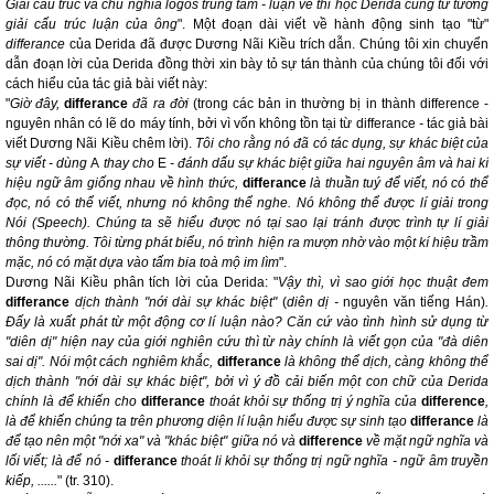
Giải cấu trúc và chủ nghĩa logos trung tâm - luận về thi học Derida cùng tư tưởng
giải cấu trúc luận của ông
". Một đoạn dài viết về hành động sinh tạo "từ"
differance
của Derida đã được Dương Nãi Kiều trích dẫn. Chúng tôi xin chuyển
dẫn đoạn lời của Derida đồng thời xin bày tỏ sự tán thành của chúng tôi đối với
cách hiểu của tác giả bài viết này:
"
Giờ đây,
differance
đã ra đời
(trong các bản in thường bị in thành difference -
nguyên nhân có lẽ do máy tính, bởi vì vốn không tồn tại từ differance
-
tác giả bài
viết Dương Nãi Kiều chêm lời).
Tôi cho rằng nó đã có tác dụng, sự khác biệt của
sự viết - dùng
A
thay cho
E
- đánh dấu sự khác biệt giữa hai nguyên âm và hai kí
hiệu ngữ âm giống nhau về hình thức,
differance
là thuần tuý để viết, nó có thể
đọc, nó có thể viết, nhưng nó không thể nghe. Nó không thể được lí giải trong
Nói (Speech). Chúng ta sẽ hiểu được nó tại sao lại tránh được trình tự lí giải
thông thường. Tôi từng phát biểu, nó trình hiện ra mượn nhờ vào một kí hiệu trầm
mặc, nó có mặt dựa vào tấm bia toà mộ im lìm
".
Dương Nãi Kiều phân tích lời của Derida: "
Vậy thì, vì sao giới học thuật đem
differance
dịch thành "nới dài sự khác biệt"
(
diên dị -
nguyên văn tiếng Hán)
.
Đấy là xuất phát từ một động cơ lí luận nào? Căn cứ vào tình hình sử dụng từ
"diên dị" hiện nay của giới nghiên cứu thì từ này chính là viết gọn của "đà diên
sai dị". Nói một cách nghiêm khắc,
differance
là không thể dịch, càng không thể
dịch thành "nới dài sự khác biệt", bởi vì ý đồ cải biến một con chữ của Derida
chính là để khiến cho
differance
thoát khỏi sự thống trị ý nghĩa của
difference
,
là để khiến chúng ta trên phương diện lí luận hiểu được sự sinh tạo
differance
là
để tạo nên một "nới xa" và "khác biệt" giữa nó và
difference
về mặt ngữ nghĩa và
lối viết; là để nó -
differance
thoát li khỏi sự thống trị ngữ nghĩa - ngữ âm truyền
kiếp, ......
" (tr. 310).