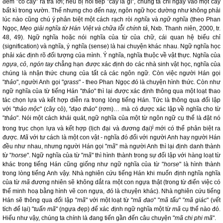
đem "cỏ cây" ra trả lời; nếu bị hỏi tiếp "cây là gì", chúng ta chỉ ngay vào một cây
bất kì trong vườn. Thế nhưng cho đến nay, ngôn ngữ học dường như không phải
lúc nào cũng chú ý phân biệt một cách rạch ròi
nghĩa
và
ngữ nghĩa
(theo
Phan
Ngọc,
Mẹo giải nghĩa từ Hán Việt và chữa lỗi chính tả
, Nxb. Thanh niên, 2000, tr.
48, 49). Ngữ nghĩa hoặc nói nghĩa của từ của chữ, cái quan hệ biểu chỉ
(signification) và nghĩa, ý nghĩa (sense) là hai chuyện khác nhau. Ngữ nghĩa học
phải xác định rõ đối tượng của mình. Ý nghĩa, nghĩa thuộc về vật thực. Nghĩa của
ngựa
,
cỏ
,
ngón tay
chẳng hạn được xác định do các nhà sinh vật học, nghĩa của
chúng là nhận thức chung của tất cả các ngôn ngữ. Còn việc người Hán gọi
"
thảo
", người Anh gọi "
grass
" - theo Phan Ngọc đó là chuyện hình thức. Còn như
ngữ nghĩa của từ tiếng Hán "
thảo
" thì lại được xác định thông qua một loạt thao
tác chọn lựa và kết hợp diễn ra trong lòng tiếng Hán. Tức là thông qua đối lập
với "
thảo mộc
" (cây cỏ),
"đạo thảo
" (rơm)… mà có được xác lập về nghĩa cho từ
"
thảo
". Nói một cách khái quát, ngữ nghĩa của một từ ngôn ngữ cụ thể là đặt nó
j
trong trục chọn lựa và kết hợp (lịch đại và đương đại)
mới có thể phân biệt ra
được.
Mã
với tư cách là một con vật - nghĩa đó đối với người Anh hay người Hán
đều như nhau, nhưng người Hán gọi
"
mã
" mà người Anh thì lại định danh thành
từ "
horse
". Ngữ nghĩa của từ "
mã
" thì hình thành trong sự đối lập với hàng loạt từ
khác trong tiếng Hán cũng giống như ngữ nghĩa của từ "
horse
" là hình thành
trong lòng tiếng Anh vậy. Nhà nghiên cứu tiếng Hán khi muốn định nghĩa nghĩa
của từ
mã
đương nhiên sẽ không dắt ra một con ngựa thật (trong từ điển việc có
thể minh hoạ bằng hình vẽ con ngựa, đó là chuyện khác). Nhà nghiên cứu tiếng
Hán sẽ thông qua đối lập "
mã
" với một loạt từ "
mã đao
" "
mã tấu
" "
mã giác
" (vết
tích để lại) "
tuấn mã
" (ngựa đẹp) để xác định ngữ nghĩa một từ
mã
cụ thể nào đó.
Hiểu như vậy, chúng ta chính là đang tiến gần đến câu chuyện "
mã chi phi mã
".