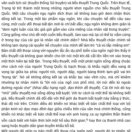
văn xuôi lịch sử (truyền thống Sử truyện) và tiểu thuyết Trung Quốc. Trên thực tế,
Trang tử trở thành một trong những người khơi nguồn cho tiểu thuyết Trung
Quốc. Một câu chuyện ngụ ngôn đích thực sẽ không bao giờ đem nhận thức
đông kết lại. Trong một tác phẩm ngụ ngôn, khi câu chuyện kể đến câu sau
cùng,
một cuộc đối thoại bất tận mới là chỉ bắt đầu
; ngụ ngôn không đơn giản là
"đem nghị luận của tác giả gửi gắm vào cửa miệng của nhân vật trong truyện".
Cũng giống như chủ đề một cuốn tiểu thuyết, làm sao mà lại có thể bị nắm cứng
ở trong tay của cái gọi là nhân vật chính diện? Nhà tiểu thuyết chân chính sẽ
không lạm dụng cái quyền kể chuyện của mình để làm trò "cả vú lấp miệng em".
Bản chất đối thoại cùng với nguyên tắc ẩn dụ phổ biến của ngôn ngữ tìm thấy ở
tiểu thuyết cái không gian khiến cho lời nói một khi đã cất lên liền rơi vào trong
một thời hiện tại bất tận. Trong tiểu thuyết, mỗi một phát ngôn sống động (hoặc
như cách nói của người Trung Quốc là bạch thoại, là khẩu ngữ) đều vang đi
vọng lại giữa ba phía: người nói, người đáp, người bàng thính tạm giữ vai trò
"trọng tài". Nó sẽ không đông kết lại và khắc tạc vào vĩnh cửu, mà chỉ khiêm
nhường tự nhận mình là "lời nói của ngõ con phố nhỏ, lời nói đến từ ngoài
đường ngoài chợ" (
Nhai đầu hạng ngữ, đạo thính đồ thuyết
). Cái lời nói đó tuy
"nhỏ" (
tiểu thuyết
) mà sống động bất tuyệt. Với tư cách là một thể tài không biết
già, tiểu thuyết chính đã đối đãi với thế giới đa thanh bất tuyệt này bằng ý thức,
thái độ nói trên. Chính điều đó khiến nó khác biệt về bản chất thể loại với bộ
phận kinh sử đạo mạo đĩnh đạc giữa chiếu trên của văn hoá chính thống, cũng
khiến nó khác biệt về bản chất thể loại với anh hùng ca uy nghiêm thần thánh
q
vốn cách biệt với hiện thời bởi một hố sâu thời gian,
hay thơ ca thanh nhã cao
sang hoặc truyện dân gian truyền khẩu bỗ bã.
Một người đã nhìn ra bản chất đối thoại của ngôn ngữ, người đó tự nhiên sẽ