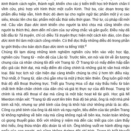
kinh
thành cách ngôn, thành ngữ, khiến cho các ý kiến triết học trở thành chân lí
vĩnh cửu, phù hợp với hình thức một cuốn Kinh. Thứ ba, các đoạn trong tác
phẩm đều hiệp vần, hình thức đó đem lại cho ngôn ngữ tác phẩm một ý vị cao
siêu, khoác lên cho tác phẩm một sắc thái siêu thời gian. Thứ tư, cú pháp rất mới
mẻ. Câu văn
Đạo đức kinh
khiến cho người ta khó chịu mà cũng khiến cho
người ta thích thú, đem đến mĩ cảm của sự vững chắc và gân guốc. Điều này đã
bắt đầu từ
Tả truyện
, chỉ có điều
Tả truyện
thực hiện một cách kín đáo, còn
Đạo
đức kinh
thì làm một cách công nhiên. Có thể đọc thấy những điều đó trong phần
d
tự giới thiệu cho bản dịch
Đạo đức kinh
ra tiếng Việt.
Chúng tôi tạm dùng những kinh nghiệm nghiên cứu trên vào việc học tập,
nghiên cứu Trang tử - môn đệ của Lão tử. Trước tiên, xin nói vài lời về ấn tượng
chung của cá nhân chúng tôi đối với Trang tử. Ở Trang tử có mấy điểm hấp dẫn
độc giả các thời đại, mà mấy điểm đó cũng chính là những giá trị văn hoá nhân
loại. Bài học lịch sử cận hiện đại càng khiến chúng ta chú ý hơn tới điều này.
Thứ nhất, ở Trang tử, dân chủ gần như là một ý thức tiên thiên. Ông luôn giữ một
thái độ đối thoại thường trực. Triết gia Trung Hoa cổ đại này thấu hiểu từ bản
chất tinh thần chân chính của dân chủ và giá trị thực sự của đối thoại. Trang tử
chính là nhà đối thoại vĩ đại mà cũng là một bậc hoạt kê tài giỏi. Học giả Mĩ
Mierdon nhận xét: "Trang tử đã vượt lên trên thái độ bè phái, ông là một nhà phê
bình xã hội, nhưng sự phê bình của ông là khôi hài chứ không phải là ác độc.
Công cụ phê bình của ông là đả kích và ngụ ngôn, tiêu điểm của tác phẩm Trang
tử không nghiêng về bên này mà cũng không ngả về bên kia, hoàn toàn không
có giọng thuyết giáo. Đối với những ý niệm mà đến các triết gia còn cảm thấy
khó hiểu, ông thừa nhận độc đoán là vô ích. Ông không vuốt ve hành động ngu