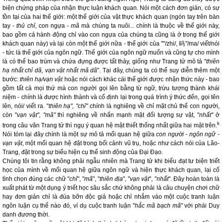
biện chứng pháp của nhận thực luận khách quan. Nói một cách đơn giản, có sự
tồn tại của hai thế giới: một thế giới của vật thực khách quan (ngón tay trên bàn
tay -
thủ chỉ
, con ngựa -
mã
mà chúng ta nuôi... chính là thuộc về thế giới này,
bao gồm cả hành động chỉ vào con ngựa của chúng ta cũng là ở trong thế giới
khách quan này) và lại còn một thế giới nữa - thế giới của ""/zhi/,
码
"/ma/ viết/nói
- tức là thế giới của ngôn ngữ. Thế giới của ngôn ngữ muốn và cũng tự cho mình
là có thể bao trùm và chứa đựng được tất thảy, giống như Trang tử mô tả "
thiên
hạ nhất chỉ dã, vạn vật nhất mã dã
". Tại đây, chúng ta có thể suy diễn thêm một
bước:
thiên hạ/vạn vật
hoặc nói cách khác cái thế giới được nhận thức này - bao
gồm tất cả mọi thứ mà con người gọi lên bằng từ ngữ, trừu tượng thành khái
niệm - chính là được hình thành và cố định lại trong quá trình ý thức đến, gọi tên
lên, nói/ viết ra. "
thiên hạ", "chỉ"
chính là nghiêng về chỉ mặt chủ thể con người,
còn "
vạn vật", "mã"
thì nghiêng về nhấn mạnh mặt đối tượng sự vật, "
nhất"
ở
k
trong câu văn Trang tử thì ngụ ý quan hệ mật thiết thống nhất giữa hai mặt trên.
Nói tóm lại đây chính là một sự mô tả mối quan hệ giữa
con người - ngôn ngữ -
vạn vật
, một mối quan hệ đặt trong bối cảnh vũ trụ, hoặc như cách nói của Lão-
Trang, đặt trong sự biểu hiện cụ thể sinh động của Đại Đạo.
Chúng tôi tin rằng không phải ngẫu nhiên mà Trang tử khi biểu đạt tư biện triết
học của mình về mối quan hệ giữa ngôn ngữ và hiện thực khách quan, lại cố
tình chọn đúng các chữ "
chỉ
", "
mã
", "
thiên địa
", "
vạn vật
", "
nhất
". Đây hoàn toàn là
xuất phát từ một dụng ý triết học sâu sắc chứ không phải là câu chuyện chơi chữ
hay đơn giản chỉ là đùa bỡn độc giả hoặc chỉ nhắm vào một cuộc tranh luận
ngôn luận cụ thể nào đó, ví dụ cuộc tranh luận "
hắc mã bạch mã
" với phái Duy
danh đương thời.