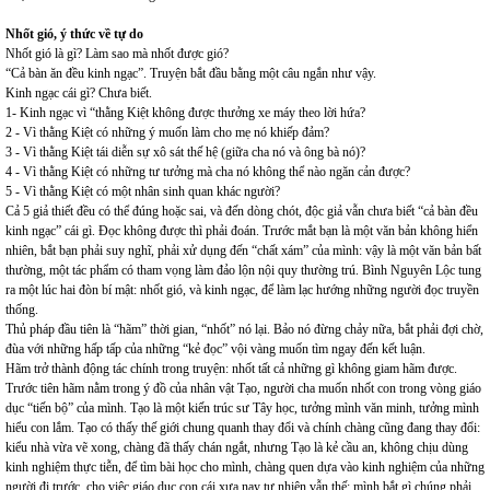
Nhốt gió, ý thức về tự do
Nhốt gió là gì? Làm sao mà nhốt được gió?
“Cả bàn ăn đều kinh ngạc”. Truyện bắt đầu bằng một câu ngắn như vậy.
Kinh ngạc cái gì? Chưa biết.
1- Kinh ngạc vì “thằng Kiệt không được thưởng xe máy theo lời hứa?
2 - Vì thằng Kiệt có những ý muốn làm cho mẹ nó khiếp đảm?
3 - Vì thằng Kiệt tái diễn sự xô sát thế hệ (giữa cha nó và ông bà nó)?
4 - Vì thằng Kiệt có những tư tưởng mà cha nó không thể nào ngăn cản được?
5 - Vì thằng Kiệt có một nhân sinh quan khác người?
Cả 5 giả thiết đều có thể đúng hoặc sai, và đến dòng chót, độc giả vẫn chưa biết “cả bàn đều
kinh ngạc” cái gì. Đọc không được thì phải đoán. Trước mắt bạn là một văn bản không hiển
nhiên, bắt bạn phải suy nghĩ, phải xử dụng đến “chất xám” của mình: vậy là một văn bản bất
thường, một tác phẩm có tham vọng làm đảo lộn nội quy thường trú. Bình Nguyên Lộc tung
ra một lúc hai đòn bí mật: nhốt gió, và kinh ngạc, để làm lạc hướng những người đọc truyền
thống.
Thủ pháp đầu tiên là “hãm” thời gian, “nhốt” nó lại. Bảo nó đừng chảy nữa, bắt phải đợi chờ,
đùa với những hấp tấp của những “kẻ đọc” vội vàng muốn tìm ngay đến kết luận.
Hãm trở thành động tác chính trong truyện: nhốt tất cả những gì không giam hãm được.
Trước tiên hãm nằm trong ý đồ của nhân vật Tạo, người cha muốn nhốt con trong vòng giáo
dục “tiến bộ” của mình. Tạo là một kiến trúc sư Tây học, tưởng mình văn minh, tưởng mình
hiểu con lắm. Tạo có thấy thế giới chung quanh thay đổi và chính chàng cũng đang thay đổi:
kiểu nhà vừa vẽ xong, chàng đã thấy chán ngắt, nhưng Tạo là kẻ cầu an, không chịu dùng
kinh nghiệm thực tiễn, để tìm bài học cho mình, chàng quen dựa vào kinh nghiệm của những
người đi trước, cho việc giáo dục con cái xưa nay tự nhiên vẫn thế: mình bắt gì chúng phải