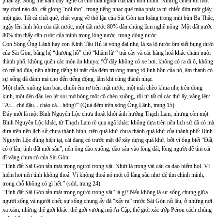
phận ấy. Sông mẹ nằm đây nghe cả chỗ thắt ngoặt của tâm hồn mình. Những chiều tối một
tay chơi nào đó, cất giọng “nói thơ”, trong tiếng nhạc quê mùa phát ra từ chiếc đờn một giây,
một gáo. Tất cả chất quê, chất vụng về thô lậu của Sài Gòn tan loãng trong mùi bùn Ba Thắc,
ngậy lên linh hồn của đất nước, một đất nước 80% dân chúng làm nghề nông. Một đất nước
80% tìm thấy căn cước của mình trong lòng nước, trong dòng nước.
Con Sông Ông Lãnh hay con Kinh Tầu Hủ là vòng đai nhẹ, là xa lộ nước ôm siết bụng dưới
của Sài Gòn, bằng hệ “thương hồ” chở “khẩm lừ “ trái cây và các hàng hoá khác chăm nuôi
thành phố, không quên các món ăn khuya: “Ở đây không có xe hơi, không có ra đi ô, không
có trẻ nô đùa, nên những tiếng bí mật của đêm trường mang rõ linh hồn của nó, âm thanh có
sự sống đã đành mà cho đến tiếng động, lắm khi cũng thành nhạc.
Một chiếc xuồng tam bản, chuồi êm rơ trên mặt nước, một mái chèo khua nhẹ trên dòng
kinh, một đèn dầu leo lét soi mờ bóng một cô chèo xuồng, rồi từ tất cả các thứ ấy, vẳng lên:
“Ai... chè đậu... cháo cá... hông?” (Quà đêm trên sông Ông Lãnh, trang 15).
Đấy mới là một Bình Nguyên Lộc chưa thoát khỏi ảnh hưởng Thạch Lam, nhưng còn một
Bình Nguyên Lộc khác, từ Thạch Lam rẽ qua ngã khác: không dựa trên nền lịch sử đã có mà
dựa trên nền lịch sử chưa thành hình, trên quá khứ chưa thành quá khứ của thành phố: Bình
Nguyên Lộc dùng hiện tại, cái đang có trước mặt để xây dựng quá khứ, bởi vì ông biết “Đất,
có ở lâu, tình đất mới sâu”, nên ông đào xuống, đào sâu vào lòng đất, lòng người để tìm cái
dĩ vãng chưa có của Sài Gòn:
“Tình đất Sài Gòn tản mát trong người trong vật. Nhứt là trong vài câu ca dao hiếm hoi. Vì
hiếm hoi nên tình không thoả. Vì không thoả nó mới cố lắng sâu như để tìm chính mình,
trong chỗ không có gì hết.” (sđd, trang 24).
“Tình đất Sài Gòn tản mát trong người trong vật” là gì? Nếu không là sự sống chung giữa
người sống và người chết; sự sống chung ấy đã “xẩy ra” trước Sài Gòn rất lâu, ở những nơi
xa xăm, những thế giới khác: thế giới vương mộ Ai Cập, thế giới xác ướp Pérou cách chúng