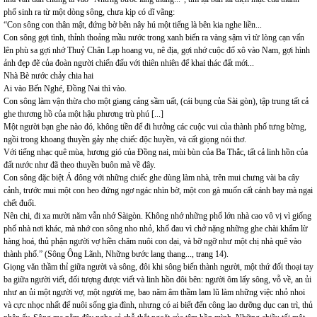
phố sinh ra từ một dòng sông, chưa kịp có dĩ vãng:
“Con sông con thân mật, đứng bờ bên nây hú một tiếng là bên kia nghe liền...
Con sông gợi tình, thỉnh thoảng mầu nước trong xanh biến ra vàng sậm vì từ lòng cạn vẩn
lên phù sa gợi nhớ Thuỷ Chân Lạp hoang vu, nê địa, gợi nhớ cuộc đổ xô vào Nam, gợi hình
ảnh đẹp đẽ của đoàn người chiến đấu với thiên nhiên để khai thác đất mới...
Nhà Bè nước chảy chia hai
Ai vào Bến Nghé, Đồng Nai thì vào.
Con sông làm vận thừa cho một giang cảng sầm uất, (cái bụng của Sài gòn), tập trung tất cả
ghe thương hồ của một hậu phương trù phú [...]
Một người bạn ghe nào đó, không tiền để đi hưởng các cuộc vui của thành phố tưng bừng,
ngồi trong khoang thuyền gảy nhẹ chiếc độc huyền, và cất giọng nói thơ.
Với tiếng nhạc quê mùa, hương gió của Đồng nai, mùi bùn của Ba Thắc, tất cả linh hồn của
đất nước như đã theo thuyền buôn mà về đây.
Con sông đặc biệt Á đông với những chiếc ghe dùng làm nhà, trên mui chưng vài ba cây
cảnh, trước mui một con heo đứng ngơ ngác nhìn bờ, một con gà muốn cất cánh bay mà ngại
chết đuối.
Nên chi, đi xa mười năm vẫn nhớ Sàigòn. Không nhớ những phố lớn nhà cao vô vị vì giống
phố nhà nơi khác, mà nhớ con sông nho nhỏ, khổ đau vì chở nặng những ghe chài khẩm lừ
hàng hoá, thủ phận người vợ hiền chăm nuôi con dại, và bỡ ngỡ như một chị nhà quê vào
thành phố.” (Sông Ông Lãnh, Những bước lang thang..., trang 14).
Giọng văn thầm thỉ giữa người và sông, đôi khi sông biến thành người, một thứ đối thoại tay
ba giữa người viết, đối tượng được viết và linh hồn đôi bên: người ôm lấy sông, vỗ về, an ủi
như an ủi một người vợ, một người mẹ, bao năm âm thầm lam lũ làm những việc nhỏ nhoi
và cực nhọc nhất để nuôi sống gia đình, nhưng có ai biết đến công lao dưỡng dục can trì, thủ