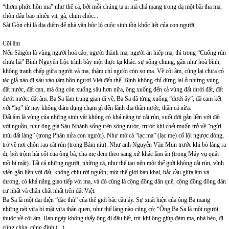
“thơm phức hồn ma” như thế cả, bởi mỗi chúng ta ai mà chả mang trong dạ một bãi tha ma,
chôn dấu bao nhiêu vịt, gà, chim chóc...
Sài Gòn chỉ là địa điểm để nhà văn bộc lộ cuộc sinh tồn khốc liệt của con người.
Cõi âm
Nếu Sàigòn là vùng người hoá cáo, người thành ma, người ăn hiếp ma, thì trong “Cuống rún
chưa lià” Bình Nguyên Lộc trình bày một thực tại khác: sự sống chung, gần như hoà bình,
không tranh chấp giữa người và ma, thậm chí người còn sợ ma. Về cõi âm, cũng lại chưa có
tác giả nào đi sâu vào tâm hồn người Việt đến thế. Bình không chỉ dừng lại ở những vùng
đất nước, đất cạn, mà ông còn xuống sâu hơn nữa, ông xuống đến cả vùng đất dưới đất, đất
dưới nước: đất âm. Ba Sa làm trung gian đi về, Ba Sa đã từng xuống “dưới ấy”, đã cam kết
với “họ” từ nay không dám đụng chạm gì đến lãnh địa thần nước, thần cá nữa.
Đất âm là vùng của những sinh vật không có khả năng tự cắt rún, suốt đời gắn liền với đất
với nguồn, như ông già Sáu Nhánh sống trên sông nước, trước khi chết muốn trở về “ngửi
mùi đất làng” (trong Phân nửa con người). Như mớ cá “lạc mạ” (lạc mẹ) cố lội ngược dòng,
trở về nơi chôn rau cắt rún (trong Bám níu). Như anh Nguyễn Văn Mun trước khi bỏ làng ra
đi, bới trộm hài cốt của ông bà, cha mẹ đem theo sang xứ khác làm ăn (trong Mấy vụ quật
mồ bí mật). Tất cả những người, những cá, như thế tạo nên một thế giới không cắt rún, vĩnh
viễn gắn liền với đất, không chịu rời nguồn; một thế giới bán khai, bắc cầu giữa âm và
dương, có khả năng giao tiếp với ma, và đó cũng là cộng đồng dân quê, cộng đồng đông dân
cư nhất và chân chất nhất trên đất Việt.
Ba Sa là một đại diện “đặc thù” của thế giới bắc cầu ấy. Sự xuất hiện của ông Ba mang
những nét vừa bí mật vừa thân quen, như thể làng nào cũng có: “Ông Ba Sa là một ngưòi
thuộc về cõi âm. Ban ngày không thấy ông đi đâu hết, trừ khi ông giúp đám ma, nhà héo, đi
cúng chùa, cúng đình (...)