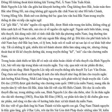
Đông Hồ không thoát khỏi không khí Tương Phố, Á Nam Trần Tuấn Khải.
Bình Nguyên Lộc bắc cầu giữa hai khuynh hướng trên: Ông không theo Bắc, hoàn toàn theo
Bắc như Đông Hồ, mà cũng không giữ nguyên đặc chất Nam kỳ như Hồ biểu Chánh,
Vương Hồng Sển. Bình mở con đường thứ ba: giao lưu văn hoá Bắc Nam trong truyền
thống di dân và tiếp cận ngôn ngữ.
Cái “gốc Bắc”, “tổ tiên” nguồn cội ngoài Bắc, được Bình trân trọng tìm kiếm, không riêng gì
khía cạnh lịch sử Nam tiến, mà còn cả về nguồn cội ngôn ngữ. Ngoài sách biên khảo, trong
tiểu thuyết, khi dùng một chữ có tính chất đặc biệt địa phương miền Nam, ông thường tìm
cách giải thích ngay bên cạnh, chữ này ngoài Bắc dùng chữ gì. Đôi khi còn phê bình luôn là
chữ Nam hay chữ Bắc hay hơn, có lý hơn, hoặc nói rõ xuất xứ tại sao lại có sự khác biệt như
vậy. Tất cả những lý giải, nhiều khi trở thành nhược điểm làm nặng sáng tác, nhưng chúng
thoát thai từ lối kể chuyện đường dài, trong truyền thống “kể”, “nói” của văn chương miền
Nam.
Trong hoàn cảnh thiếu tư liệu để có một cái nhìn hoàn chỉnh về tiểu thuyết của Bình Nguyên
Lộc, bài viết này tập trung khảo sát truyện ngắn. Tuy vậy, qua một vài tác phẩm đã đọc,
chúng tôi tin rằng: Bình Nguyên Lộc tiếp nối truyền thống tiểu thuyết Tự Lực Văn Đoàn.
Ông chưa mở ra được một hướng đi mới cho tiểu thuyết như ông đã làm cho truyện ngắn:
ảnh hưởng Khái Hưng, Nhất Linh bàng bạc trong cách phát triển kỹ thuật truyện dài. Cuốn
Đò dọc (1959) được giải thưởng văn chương toàn quốc 1960 (của miền Nam), mang dấu ấn
truyện tâm lý viết theo lối Bắc, khác hẳn lối viết của Hồ Biểu Chánh. Đò dọc là cuốn tiểu
thuyết đầu tay, trong những cuốn sau, Bình Nguyên Lộc đào sâu thêm, như Ái ân thâu ngắn
cho dài tiếc thương (1963), Hoa hậu Bồ Đào (1963), sự phân tích tâm lý đã chiếm gần trọn
tác phẩm, mở rộng và đào sâu về hướng hiện thực xã hội thành thị miền Nam.
Đò dọc viết về gia đình ông bà Nam Thành và bốn người con gái. Ông Nam Thành nguyên
là thầy giáo làng, gốc ở Bạc Liêu, trôi dạt lên Sài Gòn thời Pháp thuộc những năm 50, kiếm