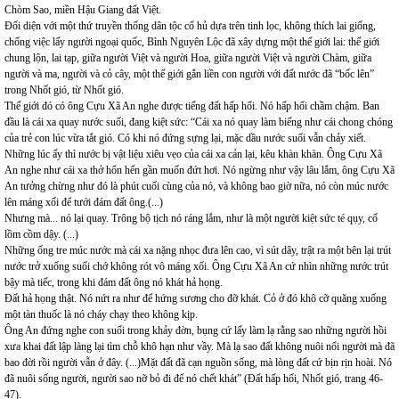
Chòm Sao, miền Hậu Giang đất Việt.
Đối diện với một thứ truyền thống dân tộc cổ hủ dựa trên tinh lọc, không thích lai giống,
chống việc lấy người ngoại quốc, Bình Nguyên Lộc đã xây dựng một thế giới lai: thế giới
chung lộn, lai tạp, giữa người Việt và người Hoa, giữa người Việt và người Chàm, giữa
người và ma, người và cỏ cây, một thế giới gắn liền con người với đất nước đã “bốc lên”
trong Nhốt gió, từ Nhốt gió.
Thế giới đó có ông Cựu Xã An nghe được tiếng đất hấp hối. Nó hấp hối chầm chậm. Ban
đầu là cái xa quay nước suối, đang kiệt sức: “Cái xa nó quay làm biếng như cái chong chóng
của trẻ con lúc vừa tắt gió. Có khi nó đứng sựng lại, mặc dầu nước suối vẫn chảy xiết.
Những lúc ấy thì nước bị vật liệu xiêu vẹo của cái xa cản lại, kêu khàn khàn. Ông Cựu Xã
An nghe như cái xa thở hổn hển gần muốn đứt hơi. Nó ngừng như vậy lâu lắm, ông Cựu Xã
An tưởng chừng như đó là phút cuối cùng của nó, và không bao giờ nữa, nó còn múc nước
lên máng xối để tưới đám đất ông.(...)
Nhưng mà... nó lại quay. Trông bộ tịch nó ráng lắm, như là một người kiệt sức té qụy, cố
lồm cồm dậy. (...)
Những ống tre múc nước mà cái xa nặng nhọc đưa lên cao, vì sút dây, trật ra một bên lại trút
nước trở xuống suối chớ không rót vô máng xối. Ông Cựu Xã An cứ nhìn những nước trút
bậy mà tiếc, trong khi đám đất ông nó khát hả họng.
Đất hả họng thật. Nó nứt ra như để hứng sương cho đỡ khát. Cỏ ở đó khô cỡ quăng xuống
một tàn thuốc là nó cháy chạy theo không kịp.
Ông An đứng nghe con suối trong khảy đờn, bụng cứ lấy làm lạ rằng sao những người hồi
xưa khai đất lập làng lại tìm chỗ khô hạn như vầy. Mà lạ sao đất không nuôi nổi người mà đã
bao đời rồi người vẫn ở đây. (...)Mặt đất đã cạn nguồn sống, mà lòng đất cứ bịn rịn hoài. Nó
đã nuôi sống người, người sao nỡ bỏ đi để nó chết khát” (Đất hấp hối, Nhốt gió, trang 46-
47).