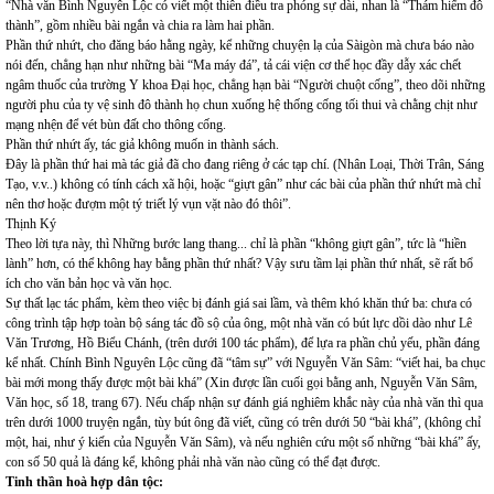
“Nhà văn Bình Nguyên Lộc có viết một thiên điều tra phóng sự dài, nhan là “Thám hiểm đô
thành”, gồm nhiều bài ngắn và chia ra làm hai phần.
Phần thứ nhứt, cho đăng báo hằng ngày, kể những chuyện lạ của Sàigòn mà chưa báo nào
nói đến, chẳng hạn như những bài “Ma máy đá”, tả cái viện cơ thể học đầy dẫy xác chết
ngâm thuốc của trường Y khoa Đại học, chẳng hạn bài “Người chuột cống”, theo dõi những
người phu của ty vệ sinh đô thành họ chun xuống hệ thống cống tối thui và chằng chịt như
mạng nhện để vét bùn đất cho thông cống.
Phần thứ nhứt ấy, tác giả không muốn in thành sách.
Đây là phần thứ hai mà tác giả đã cho đang riêng ở các tạp chí. (Nhân Loại, Thời Trân, Sáng
Tạo, v.v..) không có tính cách xã hội, hoặc “giựt gân” như các bài của phần thứ nhứt mà chỉ
nên thơ hoặc đượm một tý triết lý vụn vặt nào đó thôi”.
Thịnh Ký
Theo lời tựa này, thì Những bước lang thang... chỉ là phần “không giựt gân”, tức là “hiền
lành” hơn, có thể không hay bằng phần thứ nhất? Vậy sưu tầm lại phần thứ nhất, sẽ rất bổ
ích cho văn bản học và văn học.
Sự thất lạc tác phẩm, kèm theo việc bị đánh giá sai lầm, và thêm khó khăn thứ ba: chưa có
công trình tập hợp toàn bộ sáng tác đồ sộ của ông, một nhà văn có bút lực dồi dào như Lê
Văn Trương, Hồ Biểu Chánh, (trên dưới 100 tác phẩm), để lựa ra phần chủ yếu, phần đáng
kể nhất. Chính Bình Nguyên Lộc cũng đã “tâm sự” với Nguyễn Văn Sâm: “viết hai, ba chục
bài mới mong thấy được một bài khá” (Xin được lần cuối gọi bằng anh, Nguyễn Văn Sâm,
Văn học, số 18, trang 67). Nếu chấp nhận sự đánh giá nghiêm khắc này của nhà văn thì qua
trên dưới 1000 truyện ngắn, tùy bút ông đã viết, cũng có trên dưới 50 “bài khá”, (không chỉ
một, hai, như ý kiến của Nguyễn Văn Sâm), và nếu nghiên cứu một số những “bài khá” ấy,
con số 50 quả là đáng kể, không phải nhà văn nào cũng có thể đạt được.
Tinh thần hoà hợp dân tộc: