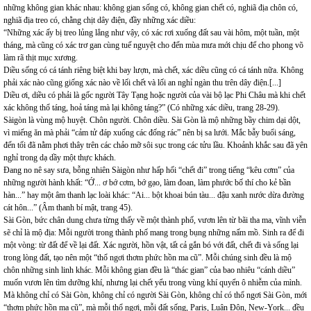
những không gian khác nhau: không gian sống có, không gian chết có, nghiã địa chôn có,
nghiã địa treo có, chằng chịt dây điện, đầy những xác diều:
“Những xác ấy bị treo lủng lẳng như vậy, có xác rơi xuống đất sau vài hôm, một tuần, một
tháng, mà cũng có xác trơ gan cùng tuế nguyệt cho đến mùa mưa mới chịu để cho phong võ
làm rã thịt mục xương.
Diều sống có cá tánh riêng biệt khi bay lượn, mà chết, xác diều cũng có cá tánh nữa. Không
phải xác nào cũng giống xác nào về lối chết và lối an nghỉ ngàn thu trên dây điện.[...]
Diều ơi, diều có phải là gốc người Tây Tạng hoặc người của vài bộ lạc Phi Châu mà khi chết
xác không thổ táng, hoả táng mà lại không táng?” (Có những xác diều, trang 28-29).
Sàigòn là vùng mộ huyệt. Chôn người. Chôn diều. Sài Gòn là mộ những bầy chim dại dột,
vì miếng ăn mà phải “cảm tử đáp xuống các đống rác” nên bị sa lưới. Mắc bẫy buổi sáng,
đến tối đã nằm phơi thây trên các chảo mỡ sôi sục trong các tửu lầu. Khoảnh khắc sau đã yên
nghỉ trong dạ dầy một thực khách.
Đang no nê say sưa, bỗng nhiên Sàigòn như hấp hối “chết đi” trong tiếng “kêu cơm” của
những người hành khất: “Ớ... ơ bớ cơm, bớ gạo, làm đoan, làm phước bố thí cho kẻ bần
hàn...” hay một âm thanh lạc loài khác: “Ai... bột khoai bún tàu... đậu xanh nước dừa đường
cát hôn...” (Âm thanh bí mật, trang 45).
Sài Gòn, bức chân dung chưa từng thấy về một thành phố, vươn lên từ bãi tha ma, vĩnh viễn
sẽ chỉ là mộ địa: Mỗi người trong thành phố mang trong bụng những nấm mồ. Sinh ra để đi
một vòng: từ đất để về lại đất. Xác người, hồn vật, tất cả gắn bó với đất, chết đi và sống lại
trong lòng đất, tạo nên một “thổ ngơi thơm phức hồn ma cũ”. Mỗi chúng sinh đều là mộ
chôn những sinh linh khác. Mỗi không gian đều là “thác gian” của bao nhiêu “cánh diều”
muốn vươn lên tìm dưỡng khí, nhưng lại chết yểu trong vùng khí quyển ô nhiễm của mình.
Mà không chỉ có Sài Gòn, không chỉ có người Sài Gòn, không chỉ có thổ ngơi Sài Gòn, mới
“thơm phức hồn ma cũ”, mà mỗi thổ ngơi, mỗi đất sống, Paris, Luân Đôn, New-York... đều