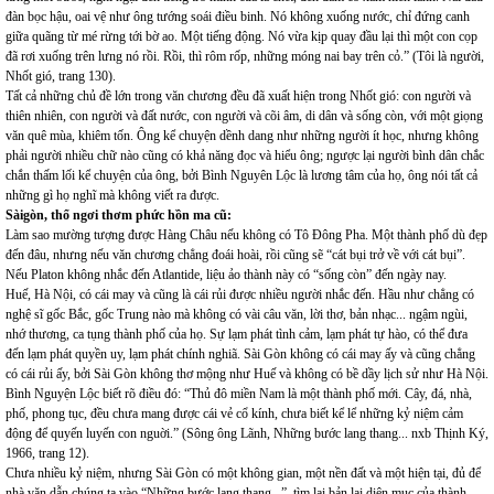
đàn bọc hậu, oai vệ như ông tướng soái điều binh. Nó không xuống nước, chỉ đứng canh
giữa quãng từ mé rừng tới bờ ao. Một tiếng động. Nó vừa kịp quay đầu lại thì một con cọp
đã rơi xuống trên lưng nó rồi. Rồi, thì rôm rốp, những móng nai bay trên cỏ.” (Tôi là người,
Nhốt gió, trang 130).
Tất cả những chủ đề lớn trong văn chương đều đã xuất hiện trong Nhốt gió: con người và
thiên nhiên, con người và đất nước, con người và cõi âm, di dân và sống còn, với một giọng
văn quê mùa, khiêm tốn. Ông kể chuyện dềnh dang như những người ít học, nhưng không
phải người nhiều chữ nào cũng có khả năng đọc và hiểu ông; ngược lại người bình dân chắc
chắn thấm lối kể chuyện của ông, bởi Bình Nguyên Lộc là lương tâm của họ, ông nói tất cả
những gì họ nghĩ mà không viết ra được.
Sàigòn, thổ ngơi thơm phức hồn ma cũ:
Làm sao mường tượng được Hàng Châu nếu không có Tô Đông Pha. Một thành phố dù đẹp
đến đâu, nhưng nếu văn chương chẳng đoái hoài, rồi cũng sẽ “cát bụi trở về với cát bụi”.
Nếu Platon không nhắc đến Atlantide, liệu ảo thành này có “sống còn” đến ngày nay.
Huế, Hà Nội, có cái may và cũng là cái rủi được nhiều người nhắc đến. Hầu như chẳng có
nghệ sĩ gốc Bắc, gốc Trung nào mà không có vài câu văn, lời thơ, bản nhạc... ngậm ngùi,
nhớ thương, ca tụng thành phố của họ. Sự lạm phát tình cảm, lạm phát tự hào, có thể đưa
đến lạm phát quyền uy, lạm phát chính nghiã. Sài Gòn không có cái may ấy và cũng chẳng
có cái rủi ấy, bởi Sài Gòn không thơ mộng như Huế và không có bề dầy lịch sử như Hà Nội.
Bình Nguyện Lộc biết rõ điều đó: “Thủ đô miền Nam là một thành phố mới. Cây, đá, nhà,
phố, phong tục, đều chưa mang được cái vẻ cổ kính, chưa biết kể lể những kỷ niệm cảm
động để quyến luyến con nguời.” (Sông ông Lãnh, Những bước lang thang... nxb Thịnh Ký,
1966, trang 12).
Chưa nhiều kỷ niệm, nhưng Sài Gòn có một không gian, một nền đất và một hiện tại, đủ để
nhà văn dẫn chúng ta vào “Những bước lang thang...”, tìm lại bản lai diện mục của thành