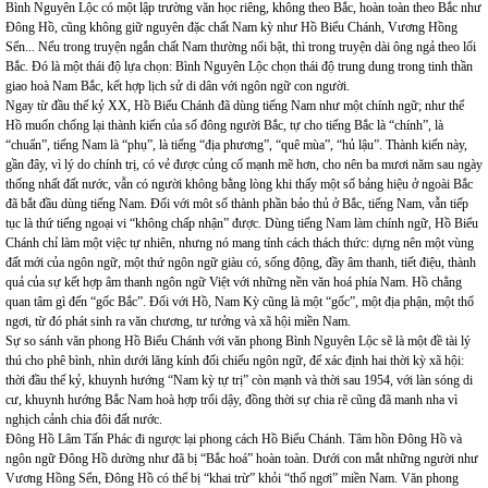
Bình Nguyên Lộc có một lập trường văn học riêng, không theo Bắc, hoàn toàn theo Bắc như
Đông Hồ, cũng không giữ nguyên đặc chất Nam kỳ như Hồ Biểu Chánh, Vương Hồng
Sển... Nếu trong truyện ngắn chất Nam thường nổi bật, thì trong truyện dài ông ngả theo lối
Bắc. Đó là một thái độ lựa chọn: Bình Nguyên Lộc chọn thái độ trung dung trong tinh thần
giao hoà Nam Bắc, kết hợp lịch sử di dân với ngôn ngữ con người.
Ngay từ đầu thế kỷ XX, Hồ Biểu Chánh đã dùng tiếng Nam như một chính ngữ; như thể
Hồ muốn chống lại thành kiến của số đông người Bắc, tự cho tiếng Bắc là “chính”, là
“chuẩn”, tiếng Nam là “phụ”, là tiếng “địa phương”, “quê mùa”, “hủ lậu”. Thành kiến này,
gần đây, vì lý do chính trị, có vẻ được củng cố mạnh mẽ hơn, cho nên ba mươi năm sau ngày
thống nhất đất nước, vẫn có người không bằng lòng khi thấy một số bảng hiệu ở ngoài Bắc
đã bắt đầu dùng tiếng Nam. Đối với môt số thành phần bảo thủ ở Bắc, tiếng Nam, vẫn tiếp
tục là thứ tiếng ngoại vi “không chấp nhận” được. Dùng tiếng Nam làm chính ngữ, Hồ Biểu
Chánh chỉ làm một việc tự nhiên, nhưng nó mang tính cách thách thức: dựng nên một vùng
đất mới của ngôn ngữ, một thứ ngôn ngữ giàu có, sống động, đầy âm thanh, tiết điệu, thành
quả của sự kết hợp âm thanh ngôn ngữ Việt với những nền văn hoá phía Nam. Hồ chẳng
quan tâm gì đến “gốc Bắc”. Đối với Hồ, Nam Kỳ cũng là một “gốc”, một địa phận, một thổ
ngơi, từ đó phát sinh ra văn chương, tư tưởng và xã hội miền Nam.
Sự so sánh văn phong Hồ Biểu Chánh với văn phong Bình Nguyên Lộc sẽ là một đề tài lý
thú cho phê bình, nhìn dưới lăng kính đối chiếu ngôn ngữ, để xác định hai thời kỳ xã hội:
thời đầu thế kỷ, khuynh hướng “Nam kỳ tự trị” còn mạnh và thời sau 1954, với làn sóng di
cư, khuynh hướng Bắc Nam hoà hợp trổi dậy, đồng thời sự chia rẽ cũng đã manh nha vì
nghịch cảnh chia đôi đất nước.
Đông Hồ Lâm Tấn Phác đi ngược lại phong cách Hồ Biểu Chánh. Tâm hồn Đông Hồ và
ngôn ngữ Đông Hồ dường như đã bị “Bắc hoá” hoàn toàn. Dưới con mắt những người như
Vương Hồng Sển, Đông Hồ có thể bị “khai trừ” khỏi “thổ ngơi” miền Nam. Văn phong