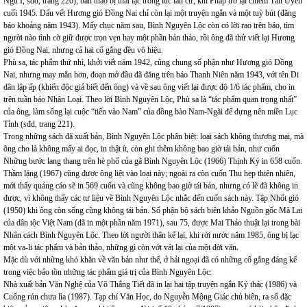
Ngu Í, sđd, trang 220), bản thảo bị thất lạc trong lúc tản cư, khi Pháp trở lại chiếm Tân Uyên
cuối 1945. Dấu vết Hương gió Đồng Nai chỉ còn lại một truyện ngắn và một tuỳ bút (đăng
báo khoảng năm 1943). Mấy chục năm sau, Bình Nguyên Lộc còn có lời rao trên báo, tìm
người nào tình cờ giữ được trọn vẹn hay một phần bản thảo, rồi ông đã thử viết lại Hương
gió Đồng Nai, nhưng cả hai cố gắng đều vô hiệu.
Phù sa, tác phẩm thứ nhì, khởi viết năm 1942, cũng chung số phận như Hương gió Đồng
Nai, nhưng may mắn hơn, đoạn mở đầu đã đăng trên báo Thanh Niên năm 1943, với tên Di
dân lập ấp (khiến độc giả biết đến ông) và về sau ông viết lại được độ 1/6 tác phẩm, cho in
trên tuần báo Nhân Loại. Theo lời Bình Nguyên Lộc, Phù sa là “tác phẩm quan trọng nhất”
của ông, làm sống lại cuộc “tiến vào Nam” của đồng bào Nam-Ngãi để dựng nên miền Lục
Tỉnh (sđd, trang 221).
Trong những sách đã xuất bản, Bình Nguyên Lộc phân biệt: loại sách không thương mại, mà
ông cho là không mấy ai đọc, in thật ít, còn ghi thêm không bao giờ tái bản, như cuốn
Những bước lang thang trên hè phố của gã Bình Nguyên Lộc (1966) Thịnh Ký in 658 cuốn.
Thầm lặng (1967) cũng được ông liệt vào loại này; ngoài ra còn cuốn Thu hẹp thiên nhiên,
mới thấy quảng cáo sẽ in 569 cuốn và cũng không bao giờ tái bản, nhưng có lẽ đã không in
được, vì không thấy các tư liệu về Bình Nguyên Lộc nhắc đến cuốn sách này. Tập Nhốt gió
(1950) khi ông còn sống cũng không tái bản. Số phận bộ sách biên khảo Nguồn gốc Mã Lai
của dân tộc Việt Nam (đã in một phần năm 1971), sau 75, được Mai Thảo thuật lại trong bài
Nhân cách Bình Nguyên Lộc. Theo lời người thân kể lại, khi rời nước năm 1985, ông bị lạc
một va-li tác phẩm và bản thảo, những gì còn vớt vát lại của một đời văn.
Mặc dù với những khó khăn về văn bản như thế, ở hải ngoại đã có những cố gắng đáng kể
trong việc bảo tồn những tác phẩm giá trị của Bình Nguyên Lộc:
Nhà xuất bản Văn Nghệ của Võ Thắng Tiết đã in lại hai tập truyện ngắn Ký thác (1986) và
Cuống rún chưa lìa (1987). Tạp chí Văn Học, do Nguyễn Mộng Giác chủ biên, ra số đặc