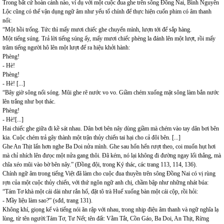
Trong bất cứ hoàn cảnh nào, ví dụ với một cuộc đua ghe trên sông Đồng Nai, Bình Nguyên
Lộc cũng có thể vận dụng ngữ âm như yếu tố chính để thực hiện cuốn phim có âm thanh
nổi:
“Một hồi trống. Tức thì mấy mươi chiếc ghe chuyển mình, lượn tới để sắp hàng.
Một tiếng súng. Trả lời tiếng súng ấy, mấy mươi chiếc phèng la đánh lên một lượt, rồi mấy
trăm tiếng người hô lên một lượt để ra hiệu khởi hành:
Phèng!
- Hè!
Phèng!
- Hè! [...]
“Bây giờ sông nổi sóng. Mũi ghe rẽ nước vo vo. Giầm chém xuống mặt sông làm bắn nước
lên trắng như bọt thác.
Phèng!
- Hè![...]
Hai chiếc ghe giữa đi kề sát nhau. Dân bơi bên nây dùng giầm mà chém vào tay dân bơi bên
kia. Cuộc chém trả gây thành một trận thủy chiến tai hại cho cả đôi bên. [...]
Ghe An Thịt lấn hơn nghe Ba Doi nửa mình. Ghe sau hổn hển rượt theo, coi muốn hụt hơi
mà chỉ nhích lên đưọc một nửa gang thôi. Đã kém, nó lại không đi đường ngay lối thẳng, mà
chĩa xéo mũi vào bờ bên nây.” (Đồng đội, trong Ký thác, các trang 113, 114, 136).
Chính ngữ âm trong tiếng Việt đã làm cho cuộc đua thuyền trên sông Đồng Nai có vị rùng
rợn của một cuộc thủy chiến, với thứ ngôn ngữ anh chị, chầm bập như những nhát búa:
“Tám Tơ khà một cái dài như rắn hổ, đặt tô trà Huế xuống bàn một cái cộp, rồi hỏi:
- Mầy liệu làm sao?” (sđd, trang 131).
Không khí, giọng kể và tiếng nói ăn rập với nhau, trong nhịp điệu âm thanh và ngữ nghĩa lạ
lùng, từ tên người:Tám Tơ, Tư Nết; tên đất: Vằm Tắt, Cồn Gáo, Ba Doi, An Thịt, Rừng