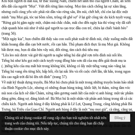
Khi bọn người di dân kia, từ Bắc xuống Nam, chiếm hết lãnh thổ của người Chàm, ăn xém
đến đất của người “Mọi”. Việt đốt rừng làm ruộng. Mọi tìm cách chống lại sự xâm lăng,
nhưng cuối cùng yếu sức phải rút dần vào rừng sâu, lên núi, chết hết, chỉ còn lại độc một
mình “mụ Mọi già, tóc tai bồm xồm, trông rất ghê sợ” ở lại giữ công tác du kích tuyệt vọng.
“Rừng già bị gặm ngày một, chậm mà chắc chắn, mãi cho đến ngày kia thì vòng vây đã siết
chặt quanh hòn núi như ở nhà quê người ta cạo trọc đầu con trẻ, chừa lại chiếc bánh bèo”
(trang 56).
“Một ngày kia”, bọn chiếm đất thấy sáu con suối phát xuất từ đỉnh núi, chẩy xuống miền đất
khẩn hoang dần dần cạn bớt nước, rồi cạn hẳn. Thủ phạm đích thực là mụ Mọi già. Không
bắt được mụ, bọn di dân bèn vây núi, đốt rừng, tìm cách thủ tiêu mụ:
“Lửa leo núi được vài giờ thì ngưới ta nghe tiếng hú dài ghê rợn trên đỉnh núi nổi lên.
Tiếng hú như kêu gọi một cách tuyệt vọng đồng bào sơn dã của mụ đến giải thoát mụ ta
(..)tiếng kêu của mụ mất hút trong không khí, không có lấy một tiếng vang nào vẳng lại.
Tiếng hú vang rền từng hồi, hấp hối, rồi lại nấc lên và rốt cuộc chết lần, tắt hẳn, trong ngọn
lửa cao ngất trời đã bò lên tới đỉnh” (trang 57).
Về mặt kỹ thuật dựng truyện, Bà Mọi hú chưa phải là một trong những truyện hoàn hảo nhất
của Bình Nguyên Lộc, nhưng có những đoạn hùng tráng, khốc liệt, bi thảm, xứng tầm vóc
núi non của lịch sử dân Chàm, xứng tấm gương oanh liệt của một vị anh hùng: một tác phẩm
đáng gờm, đáng sợ, đáng kính nể. Bà Mọi hú là một nhân vật phản anh hùng trong tất cả các
chiều kích. Người anh hùng ở đây không phải là Lê Lợi, Quang Trung, cũng không phải Bà
Trưng, bà Triệu của Giao Chỉ. Người anh hùng ở đây là một “mụ mọi già”, cà răng, căng tai,
cổ đeo răng cọp, chống lại bọn Giao Chỉ cướp đất. Mụ giữ đất mụ, không bằng gươm, bằng
Chúng tôi sử dụng cookie để cung cấp cho bạn trải nghiệm tốt nhất trên
Đồng ý
giáo; mụ giữ đất mụ bằng răng, bằng óc mụ. Mụ chiến đấu tay không với các đội quân đầy
trang web của chúng tôi. Nếu tiếp tục, chúng tôi cho rằng bạn đã chấp
khí giới gươm đao, mụ đơn thương độc mã, một mình mụ chống lại cả một tập đoàn dân tộc
thuận cookie cho mục đích này.
hung hãn.