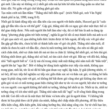
gió mới. Lần này nó không có ý nhốt gió nữa mà lại hớn hở nhìn hai ống quần no như hai
khúc dồi. Nó giỡn với gió chứ không ghét gió nữa
Tạo mỉm cười nói lầm thầm: “Thằng nhỏ biết điều quá”. (trích Nhốt gió, nxb Văn Nghệ
thành phố in lại, 1998, trang 8-9).
Nhốt gió là hành động tiếp xúc đầu tiên của con người với thiên nhiên, Husserl gọi là “cuộc
gặp gỡ đầu tiên của ta với thế giới”. Gặp gió, thằng nhỏ đã coi ngay gió như một thực thể có
thể giao thiệp được. Nếu một người lớn biết làm như vậy, thì có thể bảo là anh ta đang áp
dụng “phương pháp giảm trừ hiện tượng”, nghĩa là gạt bỏ tất cả mọi thành kiến mà anh ta có
về gió qua sách vở, qua những kiến thức lượm được từ bên ngoài, để tiếp xúc với gió như
lần gặp gỡ đầu tiên, chưa bị bất cứ thành kiến nào về gió chi phối. Thằng nhỏ năm tuổi, dĩ
nhiên là chưa bị sách vở đầu độc, chưa bị môi trường ảnh hưởng, cho nên nó đãi gió một
cách chân tình, nhờ sự chân tình đó mà nó tìm ra chân lý: không thể nhốt gió, nó bèn thả gió.
Không nhốt được gió, thằng nhỏ xử huề, nó tìm cách chơi với gió. Bắt tay với đối thủ, thằng
nhỏ “biết người biết ta”. Cái lý mà chỉ trong nháy mắt một thằng nhỏ năm tuổi đã “thấu triệt”,
người lớn lại “ngu lâu”. Bởi vì thằng bé dùng kinh nghiệm trực tiếp của mình, không qua
trung gian, mối lái, tức là nó đã bỏ hẳn giai đoạn suy nghĩ, lập luận, lý giải (đương nhiên, vì
nó bé), để trực tiếp thể nghiệm sự tiếp xúc giữa thân xác nó và thân xác gió, và thằng bé hiểu
ngay là phải cộng sinh với gió, nó không thể bắt được gió cũng như gió không dạy được nó:
giữa gió và nó có mối tương quan biện chứng hệt như tự do và con người; hệt như tư tưởng
và con người: con người không thể nhốt tư tưởng, không thể nhốt tự do. Nhốt tự do, nhốt tư
tưởng cũng vô ích như nhốt gió. Thằng nhỏ năm tuổi đã “ngộ” ra lẽ sống bình đẳng trong
trời đất: Gió đối với nó là một thực thể khác và hơn nữa: gió là người khác. Vì không bắt
được kẻ kia phải theo cái lẽ phải của mình, thằng nhỏ chấp nhận đối phương, để lũy thừa
điều kiện sống, điều kiện giỡn, khả năng hưởng thụ, khả năng sống còn. Sự từ chối bạo lực,