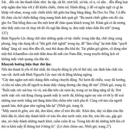
Sát... đến các âm thanh khác như: ăn rập, tái lét, rượt bối, xà bát, có u, có nần... đều đồng loạt
ướp ngầm đao búa với ý đồ khiêu chiến, chém trả: Hành động, ý đồ và ngôn ngữ có gì ăn
khớp với nhau, trong cuộc chiến khốc liệt giữa hai làng băng đảng: Ba Doi-An Thịt. Cả đến
lối chào của kẻ chiến thắng cũng mang hình ảnh quái gở: “Ba mươi chiếc giầm sơn đỏ của
ghe An Thịt bỗng đưa cao lên một lượt để chào quan khách trong bờ. Khán giả có ấn tượng
như thấy một con rít chạy tới đó rồi ngã lăn đùng ra, đưa mấy trăm chân lên trời” (trang
137).
Bình Nguyên Lộc dùng chữ như những quân cờ tác chiến: trong trận địa, chữ cũng xung
phong, ông vận dụng tất cả “khí giới chữ nghiã” trong tay, để “làm sống” lại tinh thần “quyết
thắng” làng xã: mọi đòn đều tốt, mọi thủ đoạn đều khả thi. Tác phẩm gói ghém, cô đọng như
một thứ échantillon của tinh thần thua đủ mất còn Nam-Bắc, trong truyền thống lịch sử
không mấy vinh quang của dân tộc.
Khuynh hướng hiện thực thô lậu:
Nếu âm thanh là yếu tố thứ nhất, thì chuyển động là yếu tố thứ nhì, xác định bản chất của
vạn vật: dưới mắt Bình Nguyên Lộc mọi vật di động không ngừng:
“Cây tăm ngặm nơi môi chàng điên cuồng chuyển động. Nó hươi đủ chiều, xoay đủ hướng,
có khi nó nằm yên để người ta đoán thấy chàng đương cắn răng dữ tợn” (Nhốt gió, trang 4).
“Ruồi mặc sức mà bay vù vù, mà đậu trện các món ăn, trong sự im lặng nặng nề ấy. Hơi
nước mặc sức mà đọng chung quanh mấy ly nước đá, không ngón tay nào rớ tới ly để xoá
những mụt nước trắng mờ đang đơm lổm chổm trên vách pha lê. Cùng với tim của người
quanh bàn, thời gian như ngừng hẳn lại” (Nhốt gió, trang 4).
“Mấy mươi lò gốm, nóc dài, đen khói, như cố trèo lên dốc. Khói đen, dày và đậm trào lên
khỏi đầu lò; khói dày thành khối cứ trào lên như nước mội; trào lên, trào lên cao, gặp gió
nhẹ, nó chảy thành những mạch khói, cuồn cuộn đi xa. Trong khi đó thì những lưỡi lửa cứ
thò ra khỏi mấy lỗ thông hơi ở hông lò”. (Lò chén chòm sao, Nhốt gió, trang 27).