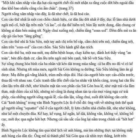
“Một khi xâm nhập vào địa hạt của người chết rồi mới nhận ra rằng cuộc đời bên ngoài dầu
đau khổ bao nhiêu cũng còn ấm chán”. (trang 37).
Người sống xâm nhập vào đây, là đã như chết, là đã hoá cáo.
Con cáo thứ nhất là một con chồn chính hiệu, cư dân lâu đời nhất ở đây, đục lỗ làm nhà dưới
ngôi mộ cổ, biệt lập trên một “cù lao”, có địa thế hiểm trở, bùn lầy nước đọng, dân chung cư
không ai dám bén mảng tới. Ngày chui xuống mộ, chiếm tầng “sous-sol”. Đêm đến mò ra ăn
cắp gà của bọn “láng giềng”.
Con cáo thứ nhì là Sáu Sửu, một tay anh chị trốn bố ráp, cắm chòi trên mộ, chiếm tầng trệt,
nằm trên “sous-sol” của con chồn. Sáu Sửu hành ghề đạo trích.
Con cáo thứ ba, một ma mới, mụ điếm bệnh hoạn, chạy kiểm tục, đánh hơi thấy vùng “an
toàn”, bèn đến định cư, cắm lều trên ngôi mộ bên cạnh, bắt bồ với Sáu Sửu.
Sự sống chung hòa bình của ba nhân vật kéo dài trong mùa nắng: cả ba đều no đủ vì có kế
sinh nhai. Nhưng tới mùa mưa, người Sài Gòn không ra đường; Sáu Sửu không làm ăn gì
được. Mụ điếm già vắng khách, trùm mền nhịn đói. Hai cáo-người bèn xực cáo-chồn trước,
thua đủ với nhau sau. Cuộc tranh đấu đến chết của ba nhân vật khốn cùng, trong hai căn lều
cắm lậu trên đất chết, như khuôn mặt tàn son phấn của Sài Gòn hoa lệ, như mặt trái của lầm
than, mặt chìm của xã hội, nhưng nó cũng là dung nhan tàn tạ của mọi vùng ngụ cư trái
phép, của những người sống ngoài lề, của dân lậu, sống chui, suốt đời không căn cước.
Cái “kinh khủng” trong văn Bình Nguyên Lộc là ở chỗ đó: ông viết về những tình thế quái
gở người sống “squatter” chỗ ở của người chết, lỳ lợm chiếm nhà chiếm đất, nhẹ như không,
như kể một chuyện đùa. Kể hay, kể vụng, kể ngắn, kể dài, không văn, không vẻ, không bố
cục, mới đọc qua nghe hời hợt. Nhưng cái sâu sắc của ông lại nằm trong chính cái “hời hợt”
ấy.
Bình Nguyên Lộc không tìm quá khứ lịch sử anh hùng, mà tìm những thực tại không mấy
anh hùng của dân tộc. Ông mô tả thành phố Sài Gòn qua cái nhìn trực thăng, lướt trên