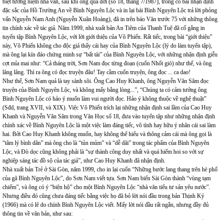
biệt tưởng niệm nhà văn, sau khi ông qua đời (số 18, tháng 7/1987), trong có bài nhận định
đặc sắc của Hồ Trường An về Bình Nguyên Lộc và in lại bài Bình Nguyên Lộc trả lời phỏng
vấn Nguyễn Nam Anh (Nguyễn Xuân Hoàng), đã in trên báo Văn trước 75 với những thông
tin chính xác về tác giả. Năm 1999, nhà xuất bản An Tiêm của Thanh Tuệ đã cố gắng in
tuyển tập Bình Nguyên Lộc, với lời giới thiệu của Võ Phiến. Rất tiếc, trong bài “giới thiệu”
này, Võ Phiến không cho độc giả thấy cái hay của Bình Nguyên Lộc (lý do làm tuyển tập),
mà ông lại kín đáo chứng minh sự “bất tài” của Bình Nguyên Lộc, với những nhận định giễu
cợt mỉa mai như: “Cả tháng trời, Sơn Nam đọc từng đoạn (cuốn Nhốt gió) như thế, và ông
lâng lâng. Thì ra ông có đọc truyện đâu! Tay cầm cuốn truyện, ông đọc ... ca dao!
Như thế, Sơn Nam quả là tay sành sõi. Ông Cao Huy Khanh, ông Nguyễn Văn Sâm đọc
truyện của Bình Nguyên Lộc, và không mấy bằng lòng...”, “Chúng ta có cảm tưởng ông
Bình Nguyên Lộc có hảo ý muốn làm vui người đọc. Hảo ý không thuộc về nghệ thuật”
(Sđd, trang XVII, và XIX). Việc Võ Phiến trích lại những nhận định sai lầm của Cao Huy
Khanh và Nguyễn Văn Sâm trong Văn Học số 18, đưa vào tuyển tập như những nhận định
chính xác về Bình Nguyên Lộc là một việc làm đáng tiếc, vô tình hay hữu ý nhân cái sai làm
hai. Bởi Cao Huy Khanh không muốn, hay không thể hiểu và thông cảm cái mà ông gọi là
“tâm lý bình dân” mà ông cho là “tủn mủm” và “dễ dãi” trong tác phẩm của Bình Nguyên
Lộc, và Đò dọc cũng không phải là “sự thành công duy nhất và quá hiếm hoi so với sự
nghiệp sáng tác đồ sộ của tác giả”, như Cao Huy Khanh đã nhận định.
Nhà xuất bản Trẻ ở Sài Gòn, năm 1999, cho in lại cuốn “Những bước lang thang trên hè phố
của gã Bình Nguyên Lộc”, do Sơn Nam viết tựa. Sơn Nam biến Sài Gòn thành “vùng tạm
chiếm”, và ông có ý “biện hộ” cho một Bình Nguyên Lộc “nhà văn tiểu tư sản yêu nước”.
Nhưng điều đó cũng chưa đáng tiếc bằng việc họ đã bỏ lời nói đầu trong bản Thịnh Ký
(1966) mà có lẽ do chính Bình Nguyên Lộc viết. Mấy lời nói đầu rất ngắn, nhưng đầy đủ
thông tin về văn bản, như sau: