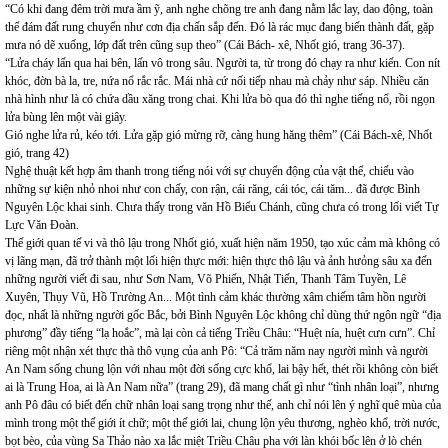
“Có khi đang đêm trời mưa ầm ỹ, anh nghe chõng tre anh đang nằm lắc lay, dao động, toàn
thể đám đất rung chuyển như cơn địa chấn sắp đến. Đó là rác mục đang biến thành đất, gặp
mưa nó dẽ xuống, lớp đất trên cũng sụp theo” (Cái Bách- xê, Nhốt gió, trang 36-37).
“Lửa cháy lấn qua hai bên, lấn vô trong sâu. Người ta, từ trong đó chạy ra như kiến. Con nít
khóc, đờn bà la, tre, nứa nổ rắc rắc. Mái nhà cứ nối tiếp nhau mà chảy như sáp. Nhiều căn
nhà hình như là có chứa dầu xăng trong chai. Khi lửa bò qua đó thì nghe tiếng nổ, rồi ngọn
lửa bùng lên một vài giây.
Gió nghe lửa rủ, kéo tới. Lửa gặp gió mừng rỡ, càng hung hăng thêm” (Cái Bách-xê, Nhốt
gió, trang 42)
Nghệ thuật kết hợp âm thanh trong tiếng nói với sự chuyển động của vật thể, chiếu vào
những sự kiện nhỏ nhoi như con chấy, con rận, cái răng, cái tóc, cái tăm... đã được Bình
Nguyên Lộc khai sinh. Chưa thấy trong văn Hồ Biểu Chánh, cũng chưa có trong lối viết Tự
Lực Văn Đoàn.
Thế giới quan tế vi và thô lậu trong Nhốt gió, xuất hiện năm 1950, tạo xúc cảm mà không có
vị lãng mạn, đã trở thành một lối hiện thực mới: hiện thực thô lậu và ảnh hưỏng sâu xa đến
những người viết đi sau, như Sơn Nam, Võ Phiến, Nhật Tiến, Thanh Tâm Tuyền, Lê
Xuyên, Thụy Vũ, Hồ Trường An... Một tình cảm khác thường xâm chiếm tâm hồn người
đọc, nhất là những người gốc Bắc, bởi Bình Nguyên Lộc không chỉ dùng thứ ngôn ngữ “địa
phương” đầy tiếng “lạ hoắc”, mà lại còn cả tiếng Triều Châu: “Huệt nía, huệt cưn cưn”. Chỉ
riêng một nhận xét thực thà thô vụng của anh Pô: “Cả trăm năm nay người mình và người
An Nam sống chung lộn với nhau một đời sống cực khổ, lai bậy hết, thét rồi không còn biết
ai là Trung Hoa, ai là An Nam nữa” (trang 29), đã mang chất gì như “tình nhân loại”, nhưng
anh Pô đâu có biết đến chữ nhân loại sang trọng như thế, anh chỉ nói lên ý nghĩ quê mùa của
mình trong một thế giới ít chữ; một thế giới lai, chung lộn yêu thương, nghèo khổ, trời nước,
bọt bèo, của vùng Sa Thảo nào xa lắc miệt Triều Châu pha với làn khói bốc lên ở lò chén