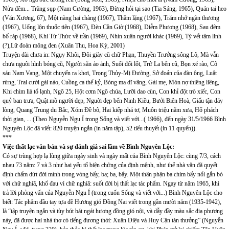
Nửa đêm... Trãng sụp (Nam Cường, 1963), Đừng hỏi tại sao (Tia Sáng, 1965), Quán tai heo
(Văn Xương, 67), Một nàng hai chàng (1967), Thầm lặng (1967), Trăm nhớ ngàn thương
(1967), Uống lộn thuốc tiên (1967), Đèn Cần Giờ (1968), Diễm Phương (1968), Sau đêm
bố ráp (1968), Khi Từ Thức về trần (1969), Nhìn xuân người khác (1969), Tỳ vết tâm linh
(?),Lữ đoàn mông đen (Xuân Thu, Hoa Kỳ, 2001)
Truyện dài chưa in: Ngụy Khôi, Đôi giày cũ chữ Phạn, Thuyền Trưởng sông Lô, Mà vẫn
chưa nguôi hình bóng cũ, Người săn ảo ảnh, Suối đổi lốt, Trử La bến cũ, Bọn xé rào, Cô
sáu Nam Vang, Một chuyến ra khơi, Trọng Thủy-Mị Đường, Sở đoản của đàn ông, Luật
rừng, Trai cưới gái nào, Cuồng ca thế kỷ, Bóng ma dĩ vãng, Gái mẹ, Món nợ thiêng liêng,
Khi chim lià tổ lạnh, Ngõ 25, Hột cơm Ngô chúa, Lưỡi dao cùn, Con khỉ đột trò xiếc, Con
quỷ ban trưa, Quật mồ người đẹp, Nguời đẹp bến Ninh Kiều, Bưởi Biên Hoà, Giấu tận đáy
lòng, Quang Trung du Bắc, Xóm Đề bô, Hai kiếp nhả tơ, Muôn triệu năm xưa, Hổ phách
thời gian, ... (Theo Nguyễn Ngu Í trong Sống và viết với...( 1966), đến ngày 31/5/1966 Bình
Nguyên Lộc đã viết: 820 truyện ngắn (in năm tập), 52 tiểu thuyết (in 11 quyển)).
***
Việc thất lạc văn bản và sự đánh giá sai lầm về Bình Nguyên Lộc:
Có sự trùng hợp lạ lùng giữa ngày sinh và ngày mất của Bình Nguyên Lộc: cùng 7/3, cách
nhau 73 năm: 7 và 3 như hai yếu tố biện chứng của định mệnh, như thể nhà văn đã quyết
định chấm dứt đời mình trong vòng bẩy, ba; ba, bẩy. Một thân phận ba chìm bẩy nổi gắn bó
với chữ nghiã, khổ đau vì chữ nghiã: suốt đời bị thất lạc tác phẩm. Ngay từ năm 1965, khi
trả lời phỏng vấn của Nguyễn Ngu Í (trong cuốn Sống và viết với...) Bình Nguyên Lộc cho
biết: Tác phẩm đầu tay tựa đề Hương gió Đồng Nai viết trong gần mười năm (1935-1942),
là “tập truyện ngắn và tùy bút bát ngát hương đồng gió nội, và dẫy đầy màu sắc điạ phương
này, đã được hai nhà thơ có tiếng đương thời: Xuân Diệu và Huy Cận tán thưởng” (Nguyễn