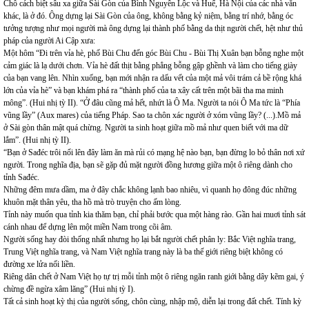
Chỗ cách biệt sâu xa giữa Sài Gòn của Bình Nguyên Lộc và Huế, Hà Nội của các nhà văn
khác, là ở đó. Ông dựng lại Sài Gòn của ông, không bằng kỷ niệm, bằng trí nhớ, bằng óc
tưởng tượng như mọi người mà ông dựng lại thành phố bằng da thịt người chết, hệt như thủ
pháp của người Ai Cập xưa:
Một hôm “Đi trên vỉa hè, phố Bùi Chu đến góc Bùi Chu - Bùi Thị Xuân bạn bỗng nghe một
cảm giác là lạ dưới chơn. Vỉa hè đất thịt bằng phẳng bỗng gập ghềnh và làm cho tiếng giày
của bạn vang lên. Nhìn xuống, bạn mới nhận ra dấu vết của một mả vôi trám cả bề rộng khá
lớn của vỉa hè” và bạn khám phá ra “thành phố của ta xây cất trên một bãi tha ma minh
mông”. (Hui nhị tỳ II). “Ở đâu cũng mả hết, nhứt là Ô Ma. Người ta nói Ô Ma tức là “Phía
vũng lầy” (Aux mares) của tiếng Pháp. Sao ta chôn xác người ở xóm vũng lầy? (...).Mồ mả
ở Sài gòn thân mật quá chừng. Người ta sinh hoạt giữa mồ mả như quen biết với ma dữ
lắm”. (Hui nhị tỳ II).
“Bạn ở Sađéc trôi nổi lên đây làm ăn mà rủi có mạng hệ nào bạn, bạn đừng lo bỏ thân nơi xứ
người. Trong nghĩa địa, bạn sẽ gặp đủ mặt người đồng hương giữa một ô riêng dành cho
tỉnh Sađéc.
Những đêm mưa dầm, ma ở đây chắc không lạnh bao nhiêu, vì quanh họ đông đúc những
khuôn mặt thân yêu, tha hồ mà trò truyện cho ấm lòng.
Tỉnh này muốn qua tỉnh kia thăm bạn, chỉ phải bước qua một hàng rào. Gần hai muơi tỉnh sát
cánh nhau để dựng lên một miền Nam trong cõi âm.
Người sống hay đòi thống nhất nhưng họ lại bắt người chết phân ly: Bắc Việt nghĩa trang,
Trung Việt nghĩa trang, và Nam Việt nghĩa trang này là ba thế giới riêng biệt không có
đường xe lửa nối liền.
Riêng dân chết ở Nam Việt họ tự trị mỗi tỉnh một ô riêng ngăn ranh giới bằng dây kẽm gai, ý
chừng đề ngừa xâm lăng” (Hui nhị tỳ I).
Tất cả sinh hoạt kỳ thị của người sống, chôn cùng, nhập mộ, diễn lại trong đất chết. Tính kỳ