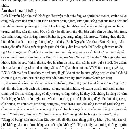
tư chối đàn áp, nơi thằng nhỏ dẫn nó đến một thế giới mới đầy thú vị, hoà bình và hạnh
phúc.
Âm thanh của đời sống
Bình Nguyên Lộc cho biết Nhốt gió là truyện thật giữa ông và người con trai cả, chúng ta lại
càng thấy cách nhà văn rút từ kinh nghiệm nhìn, ngắm, suy nghĩ, sống thật của mình như thế
nào để làm ra tác phẩm nghệ thuật: Ông không chịu dừng lại ở nhận xét bề ngoài của hiện
tượng, mà ông còn tìm cách bóc vỏ, để vào sâu hơn, tìm đến bản chất, đến cơ năng bên trong
của hiện tượng, của những thực thể như lá, gió, rừng, nắng, đất, nước... Những thực thể ấy
hiện diện quanh ta, nhưng không mấy ai chú ý. Bình Nguyên Lộc khác. Đọc văn ông, cảm
tưởng đầu tiên là ông viết rất phớt (nếu chỉ chú ý đến khía cạnh “kể” hoặc giải thích nhiều
người cho ngay là dở) phải đọc lại lần nữa mới thấy hay, và đọc đến lần thứ ba mới thấy tất
cả cái nền tư tưởng sâu lắng của Bình. Vì vậy mà Sơn Nam cứ “phải đọc” Nhốt gió, đọc mà
không hiểu tại sao: “thỉnh thoảng đọc lại năm ba hàng, tình cờ, lại thấy vui và mới. Nó giống
như ca dao, những câu ca dao bằng văn xuôi”. (dẫn theo bài của Võ Phiến, trong tuyển tập
BNL). Cái mà Sơn Nam thấy vui và mới, là gì? Mà tại sao lại mới giống như ca dao ? Cái đó
chính là giá trị vĩnh cửu của một văn bản, vừa hiện đại (mới) vừa cổ điển (ca dao).
Lý do đưa đến cảm giác ấy có thể là như thế này: Bình Nguyên Lộc đối xử với những thực
thể tầm thường một cách bất thường: chúng ta nhìn những vật xung quanh một cách nhàm
chán, bởi lúc nào chúng cũng có đấy, tưởng chúng không hề thay đổi, chúng im lặng vô cảm.
Bình Nguyên Lộc nhìn, nghe mọi vật dưới những góc độ khác: ông để ý đến đời sống riêng
của chúng, và chính cái đời sống riêng này, quan trọng hơn đời sống thứ nhất (đời sống vô
cảm mà ta cấp cho nó). Cho nên ông để ý đến hành động cỏn con của một thằng bé năm tuổi
muốn “nhốt gió”, đến tiếng “trở mình của lá chết”, tiếng “đất hả họng khát nước”, tiếng
“đồng hồ bụng” của anh Chím Rắc báo hiệu đã đến trưa, tiếng phổ ky hát: “Vách bên trái cà
phê không đậm, nhớ lược bằng vợt mới nghe không?”, “Người nầy ba muổng đường, người