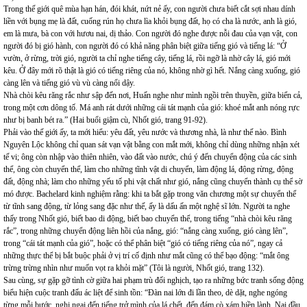
Trong thế giới quê mùa hạn hán, đói khát, nứt nẻ ấy, con người chưa biết cắt sợi nhau dính
liền với bụng mẹ là đất, cuống rún họ chưa lìa khỏi bụng đất, họ có cha là nước, anh là gió,
em là mưa, bà con với hươu nai, dị thảo. Con người đó nghe được nỗi đau của vạn vật, con
người đó bị gió hành, con người đó có khả năng phân biệt giữa tiếng gió và tiếng lá: “Ở
vườn, ở rừng, trời gió, người ta chỉ nghe tiếng cây, tiếng lá, rồi ngỡ là nhờ cây lá, gió mới
kêu. Ở đây mới rõ thật là gió có tiếng riêng của nó, không nhờ gì hết. Nắng càng xuống, gió
càng lên và tiếng gió vù vù càng nổi dậy.
Nhà chòi kêu răng rắc như sập đến nơi, Huấn nghe như mình ngồi trên thuyền, giữa biển cả,
trong một cơn dông tố. Má anh rát dưới những cái tát mạnh của gió: khoé mắt anh nóng rực
như bị banh bét ra.” (Hai buổi giậm cù, Nhốt gió, trang 91-92).
Phải vào thế giới ấy, ta mới hiểu: yêu đất, yêu nước và thương nhà, là như thế nào. Bình
Nguyên Lộc không chỉ quan sát vạn vật bằng con mắt mới, không chỉ dùng những nhận xét
tế vi; ông còn nhập vào thiên nhiên, vào đất vào nước, chú ý đến chuyển động của các sinh
thể, ông còn chuyển thể, làm cho những tĩnh vật di chuyển, làm động lá, động rừng, động
đất, động nhà; làm cho những yếu tố phi vật chất như gió, nắng cũng chuyển thành cụ thể sờ
mó được. Bachelard kinh nghiệm rằng: khi ta bắt gặp trong văn chương một sự chuyển thể
từ tĩnh sang động, từ lỏng sang đặc như thế, ấy là dấu ấn một nghệ sĩ lớn. Người ta nghe
thấy trong Nhốt gió, biết bao di động, biết bao chuyển thể, trong tiếng “nhà chòi kêu răng
rắc”, trong những chuyển động liên hồi của nắng, gió: “nắng càng xuống, gió càng lên”,
trong “cái tát mạnh của gió”, hoặc có thể phân biệt “gió có tiếng riêng của nó”, ngay cả
những thực thể bị bắt buộc phải ở vị trí cố định như mắt cũng có thể bạo động: “mắt ông
trừng trừng nhìn như muốn vọt ra khỏi mặt” (Tôi là người, Nhốt gió, trang 132).
Sau cùng, sự gặp gỡ tình cờ giữa hai phạm trù đối nghịch, tạo ra những bức tranh sống động
biểu hiện cuộc tranh đấu ác liệt để sinh tồn: “Đàn nai lớn đi lần theo, dè dặt, nghe ngóng
từng mỗi bước, nghi ngại đến tiếng trở mình của lá chết, đến đám cò xám hiền lành. Nai đầu