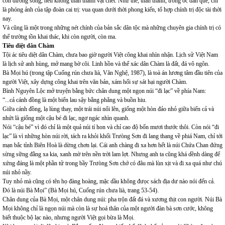
còn đường sống, nếu không thần thánh vật chết. Như thế, thần thánh, trong óc dân quê, chỉ
là phóng ảnh của tập đoàn cai trị: vua quan dưới thời phong kiến, tổ hợp chính trị độc tài thời
nay.
Và cũng là một trong những nét chính của bản sắc dân tộc mà những chuyên gia chính trị có
thể trường tồn khai thác, khi còn người, còn ma.
Tiêu diệt dân Chàm
Tội ác tiêu diệt dân Chàm, chưa bao giờ người Việt công khai nhìn nhận. Lịch sử Việt Nam
là lịch sử anh hùng, mở mang bờ cõi. Linh hồn và thể xác dân Chàm là đất, đá vô ngôn.
Bà Mọi hú (trong tập Cuống rún chưa lià, Văn Nghệ, 1987), là toà án lương tâm đầu tiên của
người Việt, xây dựng công khai trên văn bản, xám hối sự sát hại người Chàm.
Bình Nguyên Lộc mở truyện bằng bức chân dung một ngọn núi “đi lạc” về phía Nam:
“...cả cánh đồng là một biển lau sậy bằng phẳng và buồn hiu.
Giữa cánh đồng, lạ lùng thay, một trái núi nổi lên, giống một hòn đảo nhỏ giữa biển cả và
nhứt là giống một cậu bé đi lạc, ngơ ngác nhìn quanh.
Nói “cậu bé” vì đó chỉ là một quả núi tí hon và chỉ cao độ bốn mươi thước thôi. Còn nói “đi
lạc” là vì những hòn núi rời, tách ra khỏi khối Trưòng Sơn đi lang thang về phiá Nam, chỉ tới
mạn bắc tỉnh Biên Hoà là dừng chơn lại. Cái anh chàng đi xa hơn hết là núi Chứa Chan đứng
sừng sững đằng xa kia, xanh mờ trên nền trời lam lợt. Nhưng anh ta cũng khá dềnh dàng để
xứng đáng là một phần tử trong bầy Trưòng Sơn chớ có đâu mà lùn xịt và đi xa quá như chú
núi nhỏ nầy.
Tuy nhỏ mà cũng có tên họ đàng hoàng, mặc dầu không đưọc sách địa dư nào nói đến cả.
Đó là núi Bà Mọi” (Bà Mọi hú, Cuống rún chưa lià, trang 53-54).
Chân dung của Bà Mọi, một chân dung núi: pha trộn đất đá và xương thịt con người. Núi Bà
Mọi không chỉ là ngọn núi mà còn là sự hoá thân của một người đàn bà sơn cước, không
biết thuộc bộ lạc nào, nhưng người Việt gọi bừa là Mọi.