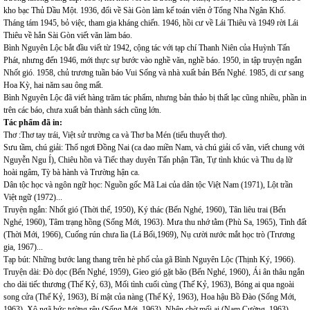
kho bạc Thủ Dầu Một. 1936, đổi về Sài Gòn làm kế toán viên ở Tổng Nha Ngân Khố.
Tháng tám 1945, bỏ việc, tham gia kháng chiến. 1946, hồi cư về Lái Thiêu và 1949 rời Lái
Thiêu về hẳn Sài Gòn viết văn làm báo.
Bình Nguyên Lộc bắt đầu viết từ 1942, cộng tác với tạp chí Thanh Niên của Huỳnh Tấn
Phát, nhưng đến 1946, mới thực sự bước vào nghề văn, nghề báo. 1950, in tập truyện ngắn
Nhốt gió. 1958, chủ trương tuần báo Vui Sống và nhà xuất bản Bến Nghé. 1985, di cư sang
Hoa Kỳ, hai năm sau ông mất.
Bình Nguyên Lộc đã viết hàng trăm tác phẩm, nhưng bản thảo bị thất lạc cũng nhiều, phần in
trên các báo, chưa xuất bản thành sách cũng lớn.
Tác phẩm đã in:
Thơ :Thơ tay trái, Việt sử trường ca và Thơ ba Mén (tiểu thuyết thơ).
Sưu tầm, chú giải: Thổ ngơi Đồng Nai (ca dao miền Nam, và chú giải cổ văn, viết chung với
Nguyễn Ngu Í), Chiêu hồn và Tiếc thay duyên Tấn phận Tần, Tự tình khúc và Thu dạ lữ
hoài ngâm, Tỳ bà hành và Trường hận ca.
Dân tộc học và ngôn ngữ học: Nguồn gốc Mã Lai của dân tộc Việt Nam (1971), Lột trần
Việt ngữ (1972)...
Truyện ngắn: Nhốt gió (Thời thế, 1950), Ký thác (Bến Nghé, 1960), Tân liêu trai (Bến
Nghé, 1960), Tâm trạng hồng (Sống Mới, 1963). Mưa thu nhớ tằm (Phù Sa, 1965), Tình đất
(Thời Mới, 1966), Cuống rún chưa lìa (Lá Bối,1969), Nụ cười nước mắt học trò (Trương
gia, 1967)...
Tạp bút: Những bước lang thang trên hè phố của gã Bình Nguyên Lộc (Thịnh Ký, 1966).
Truyện dài: Đò dọc (Bến Nghé, 1959), Gieo gió gặt bão (Bến Nghé, 1960), Ái ân thâu ngắn
cho dài tiếc thương (Thế Kỷ, 63), Mối tình cuối cùng (Thế Kỷ, 1963), Bóng ai qua ngoài
song cửa (Thế Kỷ, 1963), Bí mật của nàng (Thế Kỷ, 1963), Hoa hậu Bồ Đào (Sống Mới,
1963), Xô ngã bức tường rêu (Sống Mới, 1963), Nhện chờ mối ai (Nam Cường, 1963),