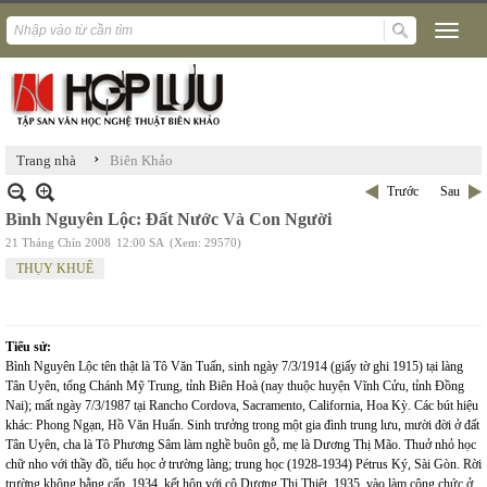
›
Trang nhà
Biên Khảo
Trước
Sau
Bình Nguyên Lộc: Đất Nước Và Con Người
21 Tháng Chín 2008
12:00 SA
(Xem: 29570)
THỤY KHUÊ
Tiểu sử:
Bình Nguyên Lộc tên thật là Tô Văn Tuấn, sinh ngày 7/3/1914 (giấy tờ ghi 1915) tại làng
Tân Uyên, tổng Chánh Mỹ Trung, tỉnh Biên Hoà (nay thuộc huyện Vĩnh Cửu, tỉnh Đồng
Nai); mất ngày 7/3/1987 tại Rancho Cordova, Sacramento, California, Hoa Kỳ. Các bút hiệu
khác: Phong Ngạn, Hồ Văn Huấn. Sinh trưởng trong một gia đình trung lưu, mười đời ở đất
Tân Uyên, cha là Tô Phương Sâm làm nghề buôn gỗ, mẹ là Dương Thị Mão. Thuở nhỏ học
chữ nho với thầy đồ, tiểu học ở trường làng; trung học (1928-1934) Pétrus Ký, Sài Gòn. Rời
trường không bằng cấp. 1934, kết hôn với cô Dương Thị Thiệt, 1935, vào làm công chức ở