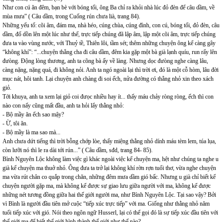
Như con cú ăn đêm, bạn bè với bóng tối, ông Ba chỉ ra khỏi nhà lúc đỏ đèn để câu dầm, về
mùa mưa” ( Câu dầm, trong Cuống rún chưa lià, trang 84).
Những yếu tố: cõi âm, đám ma, nhà héo, cúng chùa, cúng đình, con cú, bóng tối, đỏ đèn, câu
dầm, đổ dồn lên một lúc như thế, trực tiếp chúng đã lập âm, lập một cõi âm, trực tiếp chúng
đưa ta vào vùng nước, với Thuỷ tề, Thiên lôi, tầm sét; thêm những chuyện ông kể càng gây
“không khí”: “...chuyện thằng cha đi câu dầm, đêm kia gặp một bà già lạnh quíu, run rẩy lên
đưòng. Động lòng thương, anh ta cõng bà ấy về làng. Nhưng dọc đưòng nghe càng lâu,
càng nặng, nặng quá, đi không nỏi. Anh ta ngó ngoài lại thì trời ơi, đó là một cỗ hòm, lâu đời
mục nát, hôi tanh. Lại chuyện anh chàng đi soi ếch, nửa đường có thằng nhỏ xin theo xách
giỏ.
Tới khuya, anh ta xem lại giỏ coi đưọc nhiều hay ít... thấy máu chảy ròng ròng, ếch thì con
nào con nấy cũng mất đầu, anh ta hỏi lẩy thằng nhỏ:
- Bộ mầy ăn ếch sao mậy?
- Ừ, tôi ăn.
- Bộ mầy là ma sao mà...
Anh chưa dứt tiếng thì trời bỗng chớp lòe, thấy miệng thằng nhỏ dính máu tèm lem, túa lụa,
còn lưỡi nó thì le ra dài tới rún...” ( Câu dầm, sđd, trang 84- 85).
Bình Nguyên Lộc không làm việc gì khác ngoài việc kể chuyện ma, hệt như chúng ta nghe u
già kể chuyện ma thuở nhỏ. Ông đưa ta trở lại không khí rờn rợn tuổi thơ, vừa nghe chuyện
ma vừa rút chân co quắp trong chăn, những đêm mưa dầm gió bấc. Nhưng u già chỉ biết kể
chuyện người gặp ma, mà không kể được sự giao lưu giữa người với ma, không kể được
những nét tương đồng giữa hai thế giới người ma, như Bình Nguyên Lộc. Tại sao vậy? Bởi
vì Bình là người đầu tiên mở cuộc “tiếp xúc trực tiếp” với ma. Giống như thằng nhỏ năm
tuổi tiếp xúc với gió. Nói theo ngôn ngữ Husserl, lại có thể gọi đó là sự tiếp xúc đầu tiên với
thế giới ma để biết thế giới hình thành thế giới như thế nào?