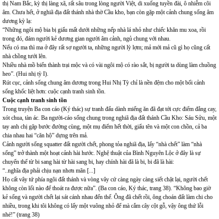
thị Nam Bắc, kỳ thị làng xã, rất sâu trong lòng người Việt, di xuống tuyền đài, ô nhiễm cõi
âm. Chưa hết, ở nghiã địa đất thánh nhà thờ Cầu kho, bạn còn gặp một cảnh chung sống âm
dương kỳ lạ:
“Những ngôi mộ bia bị giấu mất dưới những nếp nhà lá nhỏ như chiếc khăn mu xoa, rồi
trong đó, đám người kẻ dương gian người âm cảnh, ngủ chung với nhau.
Nếu có ma thì ma ở đây rất sợ người ta, những người lỳ lợm; mả mới mả cũ gì họ cũng cất
nhà chồng tưới lên.
Nhiều nhà mồ biến thành trại mộc và có vài ngôi mộ có rào sắt, bị người ta dùng làm chuồng
heo”. (Hui nhị tỳ I).
Rút cục, cảnh sống chung âm dương trong Hui Nhị Tỳ chỉ là nền đệm cho một bối cảnh
sống khốc liệt hơn: cuộc cạnh tranh sinh tồn.
Cuộc cạnh tranh sinh tồn
Trong truyện Ba con cáo (Ký thác) sự tranh đấu dành miếng ăn đã đạt tới cực điểm đắng cay,
xót chua, tàn ác. Ba người-cáo sống chung trong nghiã địa đất thánh Cầu Kho: Sáu Sửu, một
tay anh chị gặp bước đường cùng, một mụ điếm hết thời, giấu tên và một con chồn, cả ba
chia nhau hai “căn hộ” dựng trên mả.
Cảnh người sống squatter đất người chết, phong tỏa nghiã địa, lấy “nhà chết” làm “nhà
sống” trở thành một hoạt cảnh hài hước. Nghệ thuật của Bình Nguyên Lộc ở đây là sự
chuyển thể từ bi sang hài từ hài sang bi, hay chính hài đã là bi, bi đã là hài:
“..nghĩa địa phải chịu nạn nhơn mãn [...]
Họ cất vây tứ phía ngôi đất thánh và vòng vây cứ càng ngày càng siết chặt lại, người chết
không còn lối nào để thoát ra được nữa”. (Ba con cáo, Ký thác, trang 38). “Không bao giờ
kẻ sống và người chết lại sát cánh nhau đến thế. Ông đã chết rồi, ông choán đất làm chi cho
nhiều, trong khi tôi không có lấy một vuông nhỏ để mà cắm cây cột gỗ, vậy ông thứ lỗi
nhé!” (trang 38)