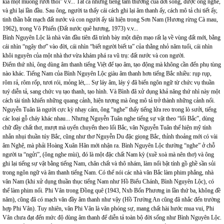
kia một muỗng rưỡi thôi” v.v... Tất cả những tiếng tầm thường của đời sống, được ông nghe,
và ghi lại lần đầu. Sau ông, người ta thấy cái cách ghi lại âm thanh ấy, cách mô tả chi tiết ấy,
tinh thần bắt mạch đất nước và con người ấy tái hiện trong Sơn Nam (Hương rừng Cà mau,
1962), trong Võ Phiến (Đất nước quê hương, 1973) v.v...
Bình Nguyên Lộc là nhà văn đầu tiên đã trình bày một diện mạo rất lạ về vùng đất mới, bằng
cái nhìn “ngây thơ” vào đời, cái nhìn “biết người biết ta” của thằng nhỏ năm tuổi, cái nhìn
khôi nguyên của một nhà thơ vừa khám phá ra vũ trụ: đất nước và con người.
Điểm thứ nhì, ông dùng âm thanh tiếng Việt để tạo âm, tạo động mà không cần đến phụ tùng
nào khác. Tiếng Nam của Bình Nguyên Lộc giàu âm thanh hơn tiếng Bắc nhiều: rụp rụp,
rôm rả, rôm rốp, tươi rói, mỏng lét,... Sự láy âm, láy ý đã biến ngôn ngữ từ chức vụ thuần
tuý diễn tả, sang chức vụ tạo thanh, tạo hình. Và Bình đã xử dụng khả năng thứ nhì này một
cách tài tình khiến những quang cảnh, hiện tượng mà ông mô tả trở thành những cảnh nổi.
Nguyễn Tuân là người cực kỳ nhạy cảm, ông “nghe” thấy tiếng lửa reo trong lò sưởi, tiếng
các loại gỗ cháy khác nhau... Nhưng Nguyễn Tuân nghe tiếng sự vật theo “lối Bắc”, dùng
chữ đầy chất thơ, mượt mà uyển chuyển theo lối Bắc, văn Nguyễn Tuân thể hiện mỹ tính
nhẵn nhụi thuần túy Bắc, cũng như thơ Nguyễn Du đặc giọng Bắc, thỉnh thoảng mới có vài
âm Nghệ, mà phải Hoàng Xuân Hãn mới nhận ra. Bình Nguyên Lộc thường “nghe” ở chỗ
người ta “ngửi”, (ông nghe mùi), đó là một đặc chất Nam kỳ (xuề xoà mà nên thơ) và ông
ghi lại tiếng sự vật bằng tiếng Nam, chân chất và thô nhám, làm nổi bật tính gồ ghề sần sủi
trong ngôn ngữ và âm thanh tiếng Nam. Có thể nói các nhà văn Bắc làm phim phẳng, nhà
văn Nam (khi xử dụng thuần thục tiếng Nam như Hồ Biểu Chánh, Bình Nguyên Lộc), có
thể làm phim nổi. Phi Vân trong Đồng quê (1943, Nxb Bốn Phương in lần thứ ba, không đề
năm), cũng đã có mạch văn đầy âm thanh như vậy (Hồ Trường An cũng đã nhắc đến trường
hợp Phi Vân). Tuy nhiên, văn Phi Vân là văn phóng sự, mang chất hài hước mua vui, Phi
Vân chưa đạt đến mức độ dùng âm thanh để diễn tả toàn bộ đời sống như Bình Nguyên Lộc.