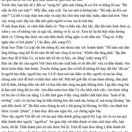
Trước tiên, bạn hãy để ý đến sự “xưng hô” giữa anh chàng đi soi ếch và thằng lỏi ma: “Bộ
mầy ăn ếch sao mậy?”. Mầy đầu, mậy cuối. Tại sao anh ta không bảo: “Bộ mầy ăn ếch sao
mầy?” Là bởi vì mậy thân hơn mầy và mậy thả chót như một dấu chấm, đậm tình hơn. Như
vậy, trong cuộc tiếp xúc đần tiên giữa người và ma: ma là ruột thịt.
Ở một đoạn khác, có cảnh thần đánh cờ: “Hai vị thần nầy, đen hắc, đầu đội mão hình đuôi cá,
xiêm y rực rỡ những vẩy cá ngũ sắc, những vỏ ốc xà cừ. Xem kỹ lại thì thấy thần đương
đánh cờ. Chừng đâu được tàn một điếu thuốc bỗng nghe vị nữ thần nói: “Ông nè, ở đây
nghe như có hơi phàm” ( Câu dầm, sđd, trang 87).
Hoặc bọn Thần Cù (cặp rắn lớn mồng đỏ, mỏ nhọn) mặc sức hoành hành: “Hễ năm nào dân
làng không cúng hối lộ thì năm đó thế nào cũng bị tai hoạ”. Khiến dân làng phải: “lập đàn
làm chay để tế thần Cù, và luôn tiện bố thí cô hồn, các đảng” (sđd, trang 87)
Bản sắc dân tộc của người Việt chưa khi nào xuất hiện rõ rệt đến thế: vừa sợ thần thánh, vừa
thích buôn thần, bán thánh. Truyền thống quan liêu và hối lộ không hề thay đổi khi “đối tác”
là người hay thần, người hay ma. Có lẽ chưa nơi nào thần và dân, người và ma lại sống
chung một cách đề huề và hiện thực như thế. Một thế giới đầy tệ nạn tham nhũng, dân phải
hối lộ thần, không thần vật chết và bọn tiện dân cũng ma giáo không kém: Lập đàn cúng bái
là làm một công đôi ba việc: vừa đấm mõm bọn thần Cù cho khỏi rách việc, vừa được tiếng
bố thí cho cô hồn các đảng. Cả đến thời gian ở đây cũng nhiễm chất hiện thực “kinh tế thị
trường”: cuộc cờ của hai ông bà thần không kéo dài canh tàn, bóng xế, mà trong khoảng “tàn
một điếu thuốc lá”. Bà thần xem chừng ăn nói y hệt giọng bà Hương, bà Hội, còn đánh hơi
được cả mùi “phàm”, ý hăm doạ: đứa nào nghe lén, coi chừng nghe bây.
Như vậy, người Việt đối xử với ma quỷ thần thánh giống người Hy Lạp, tức là coi ma quỷ
thần thánh như người, “người ta”. Sự giao tiếp với thần thánh có tính cách thực tiễn, bán
buôn, lời lãi. Thần thánh phò trợ nếu được hối lộ. Triệt để tuân theo đúng ý thần thánh thì