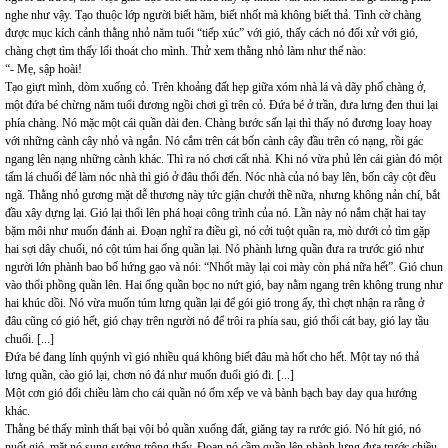
nghe như vậy. Tạo thuộc lớp người biết hãm, biết nhốt mà không biết thả. Tình cờ chàng
được mục kích cảnh thằng nhỏ năm tuổi “tiếp xúc” với gió, thấy cách nó đối xử với gió,
chàng chợt tìm thấy lối thoát cho mình. Thử xem thằng nhỏ làm như thế nào:
“- Mẹ, sập hoài!
Tạo giựt mình, dòm xuống cỏ. Trên khoảng đất hẹp giữa xóm nhà lá và dãy phố chàng ở,
một đứa bé chừng năm tuổi đương ngồi chơi gì trên cỏ. Đứa bé ở trần, đưa lưng đen thui lại
phía chàng. Nó mặc một cái quần dài đen. Chàng bước sấn lại thì thấy nó đương loay hoay
với những cành cây nhỏ và ngắn. Nó cắm trên cát bốn cành cây đầu trên có nạng, rồi gác
ngang lên nạng những cành khác. Thì ra nó chơi cất nhà. Khi nó vừa phủ lên cái giàn đó một
tấm lá chuối để làm nóc nhà thì gió ở đâu thổi đến. Nóc nhà của nó bay lên, bốn cây cột đều
ngã. Thằng nhỏ gương mặt dễ thương này tức giận chưởi thề nữa, nhưng không nản chí, bắt
đầu xây dựng lại. Gió lại thổi lên phá hoại công trình của nó. Lần này nó nắm chặt hai tay
bặm môi như muốn đánh ai. Đoạn nghĩ ra điều gì, nó cởi tuột quần ra, mò dưới cỏ tìm gặp
hai sợi dây chuối, nó cột túm hai ống quần lại. Nó phành lưng quần đưa ra trước gió như
người lớn phành bao bố hứng gạo và nói: “Nhốt mày lại coi mày còn phá nữa hết”. Gió chun
vào thổi phồng quần lên. Hai ống quần bọc no nứt gió, bay nằm ngang trên không trung như
hai khúc dồi. Nó vừa muốn túm lưng quần lại để gói gió trong ấy, thì chợt nhận ra rằng ở
đâu cũng có gió hết, gió chạy trên người nó để trôi ra phía sau, gió thổi cát bay, gió lay tầu
chuối. [...]
Đứa bé đang lính quýnh vì gió nhiều quá không biết đâu mà hốt cho hết. Một tay nó thả
lưng quần, cào gió lại, chơn nó đá như muốn đuổi gió đi. [...]
Một cơn gió đổi chiều làm cho cái quần nó ốm xếp ve và bành bạch bay day qua hướng
khác.
Thằng bé thấy mình thất bại vội bỏ quần xuống đất, giăng tay ra rước gió. Nó hít gió, nó
nuốt gió, mặt nó sung sướng trông thấy. Đoạn nó cầm quần lên phành lưng đưa trước chiều