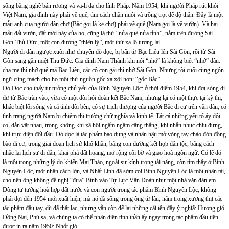
sống bằng nghề bán rương và va-li da cho lính Pháp. Năm 1954, khi người Pháp rút khỏi
Việt Nam, gia đình này phải về quê, tìm cách chăn nuôi và trồng trọt để độ thân. Đây là một
mẫu ảnh của người dân chợ (Bắc gọi là kẻ chợ) phải về quê (Nam gọi là về vườn). Và hai
mẫu đất vườn, đất mới này của họ, cũng là thứ “nửa quê nửa tỉnh”, nằm trên đường Sài
Gòn-Thủ Đức, một con đường “thiên lý”, một thứ xa lộ tương lai.
Người di dân ngược xuôi như chuyến đò dọc, bị bấn từ Bạc Liêu lên Sài Gòn, rồi từ Sài
Gòn sang gần miệt Thủ Đức. Gia đình Nam Thành khi nói “nhớ” là không biết “nhớ” đâu:
cha mẹ thì nhớ quê má Bạc Liêu, các cô con gái thì nhớ Sài Gòn. Nhưng rồi cuối cùng ngôn
ngữ cũng mách cho họ một thứ nguồn gốc xa xôi hơn: “gốc Bắc”.
Đò Dọc cho thấy tư tưởng chủ yếu của Bình Nguyên Lộc: ở thời điểm 1954, khi đợt sóng di
dư từ Bắc tràn vào, vừa có một đòi hỏi đoàn kết Bắc Nam, nhưng lại có một thực tại kỳ thị,
khác biệt lối sống và cá tính đôi bên, có sự trịch thượng của người Bắc di cư trên văn đàn, có
tình trạng người Nam bị chiếm thị trường chữ nghĩa và kinh tế. Tất cả những yếu tố ấy đôi
co, dằn vặt nhau, trong không khí xã hội ngấm ngầm căng thẳng, khi nhẫn nhục chịu đựng,
khi trực diện đối đầu. Đò dọc là tác phẩm bao dung và nhân hậu mở vòng tay chào đón đồng
bào di cư, trong giai đoạn lịch sử khó khăn, bằng con đường kết hợp dân tộc, bằng cách
nhắc lại lịch sử di dân, khai phá đất hoang, mở rộng cõi bờ và giao hoà ngôn ngữ. Có lẽ đó
là một trong những lý do khiến Mai Thảo, ngoài sự kính trọng tài năng, còn tìm thấy ở Bình
Nguyên Lộc, một nhân cách lớn, và Nhất Linh đã sớm coi Bình Nguyên Lộc là một nhân tài,
cho nên ông không đề nghị “đưa” Bình vào Tự Lực Văn Đoàn như một nhà văn đàn em.
Dòng tư tưởng hoà hợp đất nước và con người trong tác phẩm Bình Nguyên Lộc, không
phải đợi đến 1954 mới xuất hiện, mà nó đã sống trong ông từ lâu, nằm trong xương thịt các
tác phẩm đầu tay, dù đã thất lạc, nhưng vẫn còn để lại những cái tên đầy ý nghiã: Hương gió
Đồng Nai, Phù sa, và chúng ta có thể nhận diện tinh thần ấy ngay trong tác phẩm đầu tiên
được in ra năm 1950: Nhốt gió.