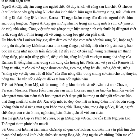
ta ba bốn ngàn năm.
Người Ai Cập xây âm cung cho người chết, để duy trì cái vô cùng sau khi chết. Ở Thèbes
(tức Louksor bây giờ) sông Nil chia đôi kinh thành: hữu ngạn là dương cung, triều đình với
những lâu đài tráng lệ Louksor, Karnak. Tả ngạn là âm cung: đền đài của người chết chìm
sâu trong lòng cát. Người Ai Cập gọi những nhà mộ trong âm cung mới là sinh cơ (maison
de vie), nhà sống. Công việc ướp xác (được thực hiện trong sinh cơ) chuẩn bị để người chết
ra đi, sống đời thứ nhì trong cõi vô cùng, không bao giờ còn phải chết.
Du khách đến Louksor bây giờ, đêm đêm có thể dạo chơi trên bờ phải sông Nil, hoặc ngồi
trong du thuyền hay khách sạn cửa nhìn sang tả ngạn, sẽ thấy một cầu vồng ánh sáng bao
bọc âm cung như một thị trấn sầm uất. Từ dẫy sinh cơ cửa ngỏ, vọng ra những âm thanh
đồng thiếp, pha trộn tiếng gió hú, tiếng cát hò, tiếng khí giới va chạm trong nhà sống của
Ramsès II, tiếng nhã nhạc trong sinh cung của hoàng hậu Néfertari, vợ yêu của Ramsès II.
Lắng tai nữa, ta còn có thể nghe được cả tiếng gieo mạ, tiếng hái dâu, tiếng dệt cửi, tiếng
“chồng cầy vợ cấy con trâu đi bừa “ của đám nông dân, trong chung cơ dành cho thợ thuyền,
nông trại. Họ vẫn sống đấy dù đã xa ta hơn bốn nghìn năm.
Trên xứ Pérou, Nam Mỹ, rải rác trong những khu di tích các nền văn hoá như Chavin,
Paracas, Moshica, Nazca (tiền thân của văn minh Inca sau này), sự bảo tồn linh hồn và thể
xác người xưa còn thắm thiết hơn: người chết được giữ lại trong tư thế ngồi xổm của bào
thai đang chuẩn bị chào đời. Xác ướp mặc áo đẹp, đeo mặt nạ trang điểm như lúc còn sống,
không chôn mà ở riêng một gian khác trong nhà. Hàng năm, trong dịp giỗ kỵ, lễ lạt, người
chết được con cháu ôm ra, ngồi cùng bàn, đoàn tụ ăn cỗ với con cháu.
Hai thế giới Ai Cập và Nam Mỹ xưa, có gì tương hợp với câu thơ của Bình Nguyên Lộc:
Thổ ngơi thơm phức hồn ma cũ.
Sài Gòn, mới hơn hai trăm năm, chưa kịp có quá khứ lịch sử, cho nên nhà văn phải tìm cho
thành phố một quá khứ khác, thấm sâu trong lòng đất, lòng người với những “hồn ma cũ”.