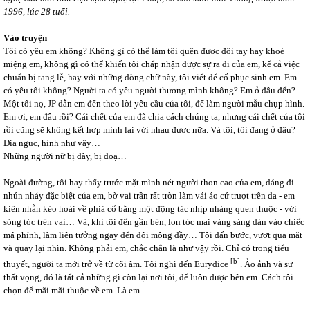
1996, lúc 28 tuổi.
Vào truyện
Tôi có yêu em không? Không gì có thể làm tôi quên được đôi tay hay khoé
miệng em, không gì có thể khiến tôi chấp nhận được sự ra đi của em, kể cả việc
chuẩn bị tang lễ, hay với những dòng chữ này, tôi viết để cố phục sinh em. Em
có yêu tôi không? Người ta có yêu người thương mình không? Em ở đâu đến?
Một tối nọ, JP dẫn em đến theo lời yêu cầu của tôi, để làm người mẫu chụp hình.
Em ơi, em đâu rồi? Cái chết của em đã chia cách chúng ta, nhưng cái chết của tôi
rồi cũng sẽ không kết hợp mình lại với nhau được nữa. Và tôi, tôi đang ở đâu?
Điạ ngục, hình như vậy…
Những người nữ bị đày, bị đoạ…
Ngoài đường, tôi hay thấy trước mặt mình nét người thon cao của em, dáng đi
nhún nhảy đặc biệt của em, bờ vai trần rất tròn làm vải áo cứ trượt trên da - em
kiên nhẫn kéo hoài về phiá cổ bằng một động tác nhịp nhàng quen thuộc - với
sóng tóc trên vai… Và, khi tôi đến gần bên, lọn tóc mai vàng sáng dán vào chiếc
má phính, làm liên tưởng ngay đến đôi mông đầy… Tôi dấn bước, vượt qua mặt
và quay lại nhìn. Không phải em, chắc chắn là như vậy rồi. Chỉ có trong tiểu
[b]
thuyết, người ta mới trở về từ cõi âm. Tôi nghĩ đến Eurydice
. Ảo ảnh và sự
thất vọng, đó là tất cả những gì còn lại nơi tôi, để luôn được bên em. Cách tôi
chọn để mãi mãi thuộc về em. Là em.