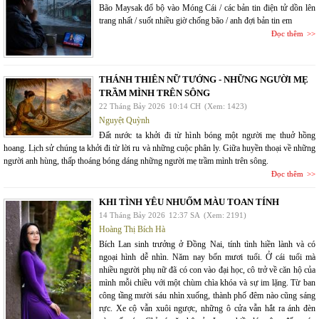
Bão Maysak đổ bộ vào Móng Cái / các bản tin điện tử dồn lên
trang nhất / suốt nhiều giờ chống bão / anh đợi bản tin em
Đọc thêm
THÁNH THIÊN NỮ TƯỚNG - NHỮNG NGƯỜI MẸ
TRẦM MÌNH TRÊN SÔNG
22 Tháng Bảy 2026
10:14 CH
(Xem: 1423)
Nguyệt Quỳnh
Đất nước ta khởi đi từ hình bóng một người mẹ thuở hồng
hoang. Lịch sử chúng ta khởi đi từ lời ru và những cuộc phân ly. Giữa huyền thoại về những
người anh hùng, thấp thoáng bóng dáng những người mẹ trầm mình trên sông.
Đọc thêm
KHI TÌNH YÊU NHUỐM MÀU TOAN TÍNH
14 Tháng Bảy 2026
12:37 SA
(Xem: 2191)
Hoàng Thị Bích Hà
Bích Lan sinh trưởng ở Đồng Nai, tính tình hiền lành và có
ngoại hình dễ nhìn. Năm nay bốn mươi tuổi. Ở cái tuổi mà
nhiều người phụ nữ đã có con vào đại học, cô trở về căn hộ của
mình mỗi chiều với một chùm chìa khóa và sự im lặng. Từ ban
công tầng mười sáu nhìn xuống, thành phố đêm nào cũng sáng
rực. Xe cộ vẫn xuôi ngược, những ô cửa vẫn hắt ra ánh đèn