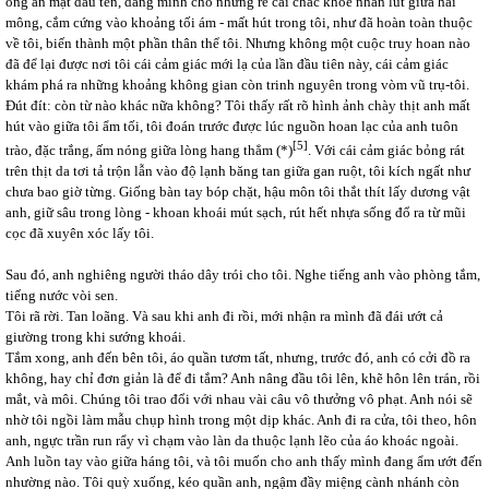
ông ẩn mặt dấu tên, dâng mình cho những rễ cái chắc khoẻ nhấn lút giữa hai
mông, cắm cứng vào khoảng tối ám - mất hút trong tôi, như đã hoàn toàn thuộc
về tôi, biến thành một phần thân thể tôi. Nhưng không một cuộc truy hoan nào
đã để lại được nơi tôi cái cảm giác mới lạ của lần đầu tiên này, cái cảm giác
khám phá ra những khoảng không gian còn trinh nguyên trong vòm vũ trụ-tôi.
Đút đít: còn từ nào khác nữa không? Tôi thấy rất rõ hình ảnh chày thịt anh mất
hút vào giữa tôi ẩm tối, tôi đoán trước được lúc nguồn hoan lạc của anh tuôn
[5]
trào, đặc trắng, ấm nóng giữa lòng hang thẳm (*)
. Với cái cảm giác bỏng rát
trên thịt da tơi tả trộn lẫn vào độ lạnh băng tan giữa gan ruột, tôi kích ngất như
chưa bao giờ từng. Giống bàn tay bóp chặt, hậu môn tôi thắt thít lấy dương vật
anh, giữ sâu trong lòng - khoan khoái mút sạch, rút hết nhựa sống đổ ra từ mũi
cọc đã xuyên xóc lấy tôi.
Sau đó, anh nghiêng người tháo dây trói cho tôi. Nghe tiếng anh vào phòng tắm,
tiếng nước vòi sen.
Tôi rã rời. Tan loãng. Và sau khi anh đi rồi, mới nhận ra mình đã đái ướt cả
giường trong khi sướng khoái.
Tắm xong, anh đến bên tôi, áo quần tươm tất, nhưng, trước đó, anh có cởi đồ ra
không, hay chỉ đơn giản là để đi tắm? Anh nâng đầu tôi lên, khẽ hôn lên trán, rồi
mắt, và môi. Chúng tôi trao đổi với nhau vài câu vô thưởng vô phạt. Anh nói sẽ
nhờ tôi ngồi làm mẫu chụp hình trong một dịp khác. Anh đi ra cửa, tôi theo, hôn
anh, ngực trần run rẩy vì chạm vào làn da thuộc lạnh lẽo của áo khoác ngoài.
Anh luồn tay vào giữa háng tôi, và tôi muốn cho anh thấy mình đang ẩm ướt đến
nhường nào. Tôi quỳ xuống, kéo quần anh, ngậm đầy miệng cành nhánh còn