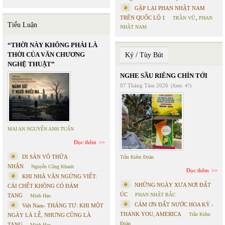
GẶP LẠI PHAN NHẬT NAM
TRÊN QUỐC LỘ 1
TRẦN VŨ
,
PHAN
Tiểu Luận
NHẬT NAM
“THỜI NÀY KHÔNG PHẢI LÀ
THỜI CỦA VĂN CHƯƠNG
Ký / Tùy Bút
NGHỆ THUẬT”
NGHE SẦU RIÊNG CHÍN TỚI
07 Tháng Tám 2026
(Xem: 47)
MAI AN NGUYỄN ANH TUẤN
Đọc thêm
DI SẢN VÔ THỪA
Trần Kiêm Đoàn
NHẬN
Nguyễn Công Khanh
Đọc thêm
KHI NHÀ VĂN NGỪNG VIẾT:
NHỮNG NGÀY XƯA NƠI ĐẤT
CÁI CHẾT KHÔNG CÓ ĐÁM
ÚC
PHAN NHẬT BẮC
TANG
Minh Hạo
CÁM ƠN ĐẤT NƯỚC HOA KỲ -
Việt Nam- THÁNG TƯ: KHI MỘT
THANK YOU, AMERICA
Trần Kiêm
NGÀY LÀ LỄ, NHƯNG CŨNG LÀ
Đoàn
TANG
Minh Hạo