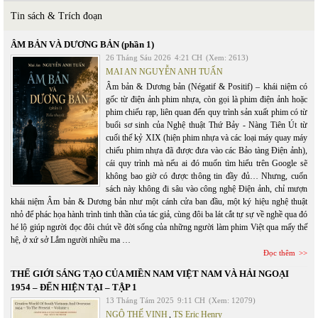
Tin sách & Trích đoạn
ÂM BẢN VÀ DƯƠNG BẢN (phần 1)
26 Tháng Sáu 2026
4:21 CH
(Xem: 2613)
MAI AN NGUYỄN ANH TUẤN
Âm bản & Dương bản (Négatif & Positif) – khái niệm có
gốc từ điện ảnh phim nhựa, còn gọi là phim điện ảnh hoặc
phim chiếu rạp, liên quan đến quy trình sản xuất phim có từ
buổi sơ sinh của Nghệ thuật Thứ Bảy - Nàng Tiên Út từ
cuối thế kỷ XIX (hiện phim nhựa và các loại máy quay máy
chiếu phim nhựa đã được đưa vào các Bảo tàng Điện ảnh),
cái quy trình mà nếu ai đó muốn tìm hiểu trên Google sẽ
không bao giờ có được thông tin đầy đủ… Nhưng, cuốn
sách này không đi sâu vào công nghệ Điện ảnh, chỉ mượn
khái niệm Âm bản & Dương bản như một cánh cửa ban đầu, một ký hiệu nghệ thuật
nhỏ để phác họa hành trình tinh thần của tác giả, cùng đôi ba lát cắt tự sự về nghề qua đó
hé lộ giúp người đọc đôi chút về đời sống của những người làm phim Việt qua mấy thế
hệ, ở xứ sở Lắm người nhiều ma …
Đọc thêm
THẾ GIỚI SÁNG TẠO CỦA MIỀN NAM VIỆT NAM VÀ HẢI NGOẠI
1954 – ĐẾN HIỆN TẠI – TẬP 1
13 Tháng Tám 2025
9:11 CH
(Xem: 12079)
NGÔ THẾ VINH
,
TS Eric Henry