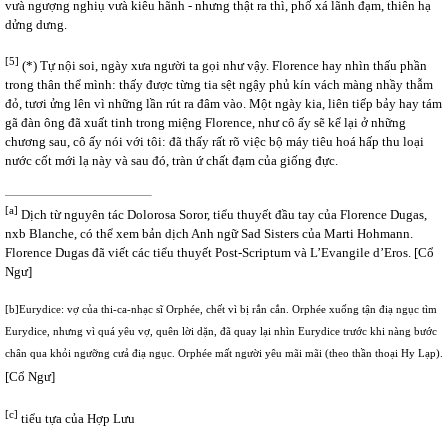
vưà ngượng nghiụ vưà kiêu hãnh - nhưng thật ra thì, phố xá lãnh đạm, thiên hạ
dửng dưng.
[5]
(*) Tự nội soi, ngày xưa người ta gọi như vậy. Florence hay nhìn thấu phần
trong thân thể mình: thấy được từng tia sệt ngậy phủ kín vách màng nhầy thẫm
đỏ, tươi ửng lên vì những lần rút ra đâm vào. Một ngày kia, liên tiếp bảy hay tám
gã đàn ông đã xuất tinh trong miệng Florence, như cô ấy sẽ kể lại ở những
chương sau, cô ấy nói với tôi: đã thấy rất rõ việc bộ máy tiêu hoá hấp thu loại
nước cốt mới lạ này và sau đó, tràn ứ chất đạm của giống đực.
[a]
Dịch từ nguyên tác Dolorosa Soror, tiểu thuyết đầu tay của Florence Dugas,
nxb Blanche, có thể xem bản dịch Anh ngữ Sad Sisters của Marti Hohmann.
Florence Dugas đã viết các tiểu thuyết Post-Scriptum và L’Evangile d’Eros. [Cổ
Ngư]
[b]
Eurydice: vợ của thi-ca-nhạc sĩ Orphée, chết vì bị rắn cắn. Orphée xuống tận điạ ngục tìm
Eurydice, nhưng vì quá yêu vợ, quên lời dặn, đã quay lại nhìn Eurydice trước khi nàng bước
chân qua khỏi ngưỡng cưả điạ ngục. Orphée mất người yêu mãi mãi (theo thần thoại Hy Lạp).
[Cổ Ngư]
[c]
tiểu tựa của Hợp Lưu