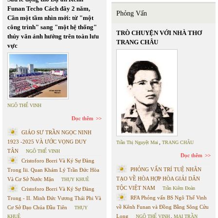
Funan Techo Cách đây 2 năm,
Phỏng Vấn
Cần một tầm nhìn mới: từ "một
công trình" sang "một hệ thống"
TRÒ CHUYỆN VỚI NHÀ THƠ
thủy văn ảnh hưởng trên toàn lưu
TRANG CHÂU
vực
NGÔ THẾ VINH
Đọc thêm
GIÁO SƯ TRẦN NGỌC NINH
1923 -2025 VÀ ƯỚC VỌNG DUY
Trần Thị Nguyệt Mai
,
TRANG CHÂU
TÂN
NGÔ THẾ VINH
Đọc thêm
Cristoforo Borri Và Ký Sự Đàng
PHỎNG VẤN TRÍ TUỆ NHÂN
Trong Iii. Quan Khám Lý Trần Đức Hòa
TẠO VỀ HÒA HỢP HÒA GIẢI DÂN
Và Cơ Sở Nước Mặn
THỤY KHUÊ
TỘC VIỆT NAM
Trần Kiêm Đoàn
Cristoforo Borri Và Ký Sự Đàng
RFA Phỏng vấn BS Ngô Thế Vinh
Trong - II. Minh Đức Vương Thái Phi Và
về Kênh Funan và Đồng Bằng Sông Cửu
Cơ Sở Đạo Chúa Đầu Tiên
THỤY
Long
KHUÊ
NGÔ THẾ VINH
,
MAI TRẦN