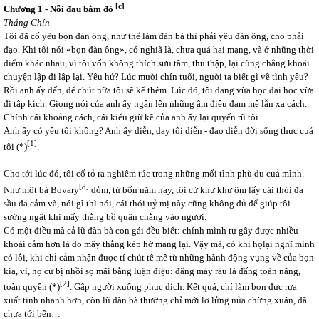
[c]
Chương 1 - Nỗi đau bằm đỏ
Tháng Chín
Tôi đã cố yêu bọn đàn ông, như thể làm đàn bà thì phải yêu đàn ông, cho phải
đạo. Khi tôi nói «bọn đàn ông», có nghiã là, chưa quá hai mạng, và ở những thời
điểm khác nhau, vì tôi vốn không thích sưu tầm, thu thập, lại cũng chẳng khoái
chuyện lập đi lập lại. Yêu hử? Lúc mười chín tuổi, người ta biết gì về tình yêu?
Rồi anh ấy đến, để chút nữa tôi sẽ kể thêm. Lúc đó, tôi đang vừa học đại học vừa
đi tập kịch. Giọng nói của anh ấy ngân lên những âm điệu đam mê lẫn xa cách.
Chính cái khoảng cách, cái kiểu giữ kẽ của anh ấy lại quyến rũ tôi.
Anh ấy có yêu tôi không? Anh ấy diễn, dạy tôi diễn - đạo diễn đời sống thực cuả
[1]
tôi (*)
.
Cho tới lúc đó, tôi cố tỏ ra nghiêm túc trong những mối tình phù du cuả mình.
[d]
Như một bà Bovary
dỏm, từ bốn năm nay, tôi cứ khư khư ôm lấy cái thói đa
sầu đa cảm và, nói gì thì nói, cái thói uỷ mị này cũng không đủ để giúp tôi
sướng ngất khi mấy thằng bồ quấn chằng vào người.
Có một điều mà cả lũ đàn bà con gái đều biết: chính mình tự gây được nhiều
khoái cảm hơn là do mấy thằng kép hờ mang lại. Vậy mà, có khi họlại nghĩ mình
có lỗi, khi chỉ cảm nhận được tí chút tê mê từ những hành động vụng về của bọn
kia, vì, họ cứ bị nhồi sọ mãi bằng luận điệu: đấng mày râu là đấng toàn năng,
[2]
toàn quyền (*)
. Gập người xuống phục dịch. Kết quả, chỉ làm bọn đực rưạ
xuất tinh nhanh hơn, còn lũ đàn bà thường chỉ mới lơ lửng nửa chừng xuân, đã
chưa tới bến…