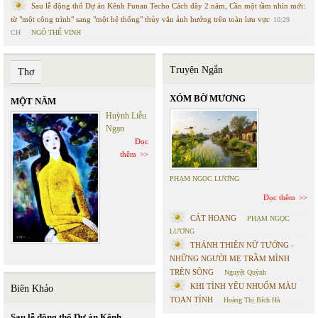
Sau lễ động thổ Dự án Kênh Funan Techo Cách đây 2 năm, Cần một tầm nhìn mới:
từ "một công trình" sang "một hệ thống" thủy văn ảnh hưởng trên toàn lưu vực
10:29
CH
NGÔ THẾ VINH
Truyện Ngắn
Thơ
XÓM BỜ MƯƠNG
MỘT NĂM
Huỳnh Liễu
Ngạn
Đọc
thêm
PHẠM NGỌC LƯƠNG
Đọc thêm
CÁT HOANG
PHẠM NGỌC
LƯƠNG
THÁNH THIÊN NỮ TƯỚNG -
NHỮNG NGƯỜI MẸ TRẦM MÌNH
TRÊN SÔNG
Nguyệt Quỳnh
KHI TÌNH YÊU NHUỐM MÀU
Biên Khảo
TOAN TÍNH
Hoàng Thị Bích Hà
Sau lễ động thổ Dự án Kênh