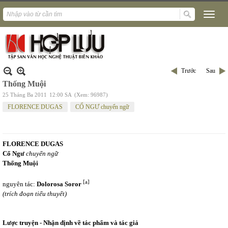
Trước
Sau
Thống Muội
25 Tháng Ba 2011
12:00 SA
(Xem: 96987)
FLORENCE DUGAS
CỔ NGƯ chuyển ngữ
FLORENCE
DUGAS
Cổ Ngư
chuyển ngữ
Thống Muội
[a]
nguyên tác:
Dolorosa Soror
(trích đoạn tiểu thuyết)
Lược truyện - Nhận định về tác phẩm và tác giả