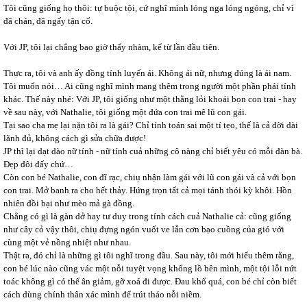
Tôi cũng giống họ thôi: tự buộc tội, cứ nghĩ mình lóng nga lóng ngóng, chỉ vì
đã chán, đã ngấy tận cổ.
Với JP, tôi lại chẳng bao giờ thấy nhàm, kể từ lần đầu tiên.
Thực ra, tôi và anh ấy đồng tính luyến ái. Không ái nữ, nhưng đúng là ái nam.
Tôi muốn nói… Ai cũng nghĩ mình mang thêm trong người một phần phái tính
khác. Thế này nhé: Với JP, tôi giống như một thằng lỏi khoái bọn con trai - hay
về sau này, với Nathalie, tôi giống một đứa con trai mê lũ con gái.
Tại sao cha mẹ lại nặn tôi ra là gái? Chỉ tính toán sai một tí tẹo, thế là cả đời dài
lãnh đủ, không cách gì sửa chữa được!
JP thì lại dạt dào nữ tính - nữ tính cuả những cô nàng chỉ biết yêu có mỗi đàn bà.
Đẹp đôi đấy chứ…
Còn con bé Nathalie, con đĩ rạc, chiụ nhận làm gái với lũ con gái và cả với bọn
con trai. Mở banh ra cho hết thảy. Hứng trọn tất cả mọi tánh thói kỳ khôi. Hồn
nhiên đồi bại như mèo mả gà đồng.
Chẳng có gì là gàn dở hay tư duy trong tính cách cuả Nathalie cả: cũng giống
như cây cỏ vậy thôi, chiụ đựng ngón vuốt ve lẫn cơn bạo cuồng của gió với
cùng một vẻ nồng nhiệt như nhau.
Thật ra, đó chỉ là những gì tôi nghĩ trong đầu. Sau này, tôi mới hiểu thêm rằng,
con bé lúc nào cũng vác một nỗi tuyệt vọng khổng lồ bên mình, một tội lỗi nứt
toác không gì có thể ân giảm, gỡ xoá đi được. Đau khổ quá, con bé chỉ còn biết
cách dùng chính thân xác mình để trút tháo nỗi niềm.