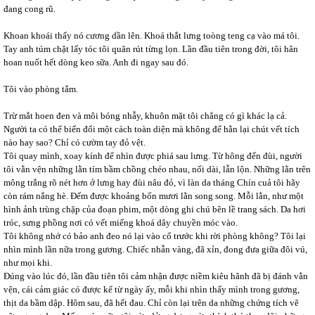
đang cong rũ.
Khoan khoái thấy nó cương dần lên. Khoá thắt lưng toòng teng cạ vào má tôi.
Tay anh túm chặt lấy tóc tôi quăn rút từng lọn. Lần đầu tiên trong đời, tôi hân
hoan nuốt hết dòng keo sữa. Anh đi ngay sau đó.
Tôi vào phòng tắm.
Trừ mắt hoen đen và môi bóng nhẫy, khuôn mặt tôi chẳng có gì khác lạ cả.
Người ta có thể biến đổi một cách toàn diện mà không để hằn lại chút vết tích
nào hay sao? Chỉ có cườm tay đỏ vệt.
Tôi quay mình, xoay kính để nhìn được phiá sau lưng. Từ hông đến đùi, người
tôi vằn vện những lằn tím bầm chồng chéo nhau, nối dài, lẫn lộn. Những lằn trên
mông trắng rõ nét hơn ở lưng hay đùi nâu đỏ, vì làn da tháng Chín cuả tôi hãy
còn rám nắng hè. Đếm được khoảng bốn mươi lằn song song. Mỗi lằn, như một
hình ảnh trùng chặp của đoạn phim, một dòng ghi chú bên lề trang sách. Da hơi
tróc, sưng phồng nơi có vết miếng khoá dây chuyền móc vào.
Tôi không nhớ có bảo anh đeo nó lại vào cổ trước khi rời phòng không? Tôi lại
nhìn mình lần nữa trong gương. Chiếc nhẫn vàng, đã xỉn, đong đưa giữa đôi vú,
như mọi khi.
Đúng vào lúc đó, lần đầu tiên tôi cảm nhận được niềm kiêu hãnh đã bị đánh vằn
vện, cái cảm giác có được kể từ ngày ấy, mỗi khi nhìn thấy mình trong gương,
thịt da bầm dập. Hôm sau, đã hết đau. Chỉ còn lại trên da những chứng tích vẽ