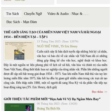
Tin Sách
Chuyển Ngữ
Video & Audio : Nhạc & . . .
Đọc Sách - Mạn Đàm
THẾ GIỚI SÁNG TẠO CỦA MIỀN NAM VIỆT NAM VÀ HẢI NGOẠI
1954 – ĐẾN HIỆN TẠI – TẬP 1
13 Tháng Tám 2025
(Xem: 12079)
NGÔ THẾ VINH
,
TS Eric Henry
Cuốn sách này là bản dịch tuyển tập những bút ký cá nhân,
văn học và báo chí về các nhân vật Việt Nam đã có những
đóng góp đáng kể cho văn học, nghệ thuật và khoa học.
Đây là một nguồn tư liệu phong phú về lịch sử xã hội, văn hóa và chính trị của miền
Nam Việt Nam, đồng thời khắc họa sự nghiệp của từng nhân vật. Phần lớn những người
được đề cập nổi bật trong giai đoạn 1954 – 1975. Sau khi miền Nam thất thủ vào tay lực
lượng miền Bắc năm 1975, hầu hết họ đều bị giam giữ nhiều năm trong các trại cải tạo
cộng sản. Đến thập niên 1980, một số người đã sang Hoa Kỳ và đa phần vẫn tiếp tục
hoạt động sáng tạo.(TS. Eric Henry, dịch giả)
Đọc thêm
GIỚI THIỆU TÁC PHẨM MỚI “Hẹn Anh Về Vỹ Dạ Ngắm Mưa Bay”
06 Tháng Sáu 2025
(Xem: 13426)
Hoàng Thị Bích Hà