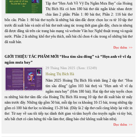
Tập thơ “Hẹn Anh Về Vỹ Dạ Ngắm Mưa Bay” của Hoàng
Thị Bích Hà có hơn 180 bài thơ dài ngắn khác nhau được
chia làm 2 phần: Phần 1: 80 bài thơ, Phần 2: 116 bài thơ
bốn câu. Phần 1: 80 bài thơ tuyển là những bài tâm đắc được chọn lọc ra từ 10 tập thơ
trước đã xuất bản và một số bài thơ mới sáng tác trong thời gian gần đây, chưa in nhưng
đã được đăng tải trên các trang báo mạng và website Văn học Nghệ thuật trong và ngoài
nước. Phần 2 là những khổ thơ yêu thích, mỗi bài chỉ chon 4 câu trong số những bài thơ
đã xuất bản.
Đọc thêm
GIỚI THIỆU TÁC PHẨM MỚI “Hoa tím sầu đông” và “Hẹn anh về vĩ dạ
ngắm mưa bay”
29 Tháng Năm 2025
(Xem: 15249)
Hoàng Thị Bích Hà
Năm 2025 Hoàng Thị Bích Hà trình làng 2 tập thơ: “Hoa
tím sầu đông” (gồm 103 bài thơ) và “Hẹn anh về vĩ dạ
ngắm mưa bay” (Hơn 180 bài). Hai tập thơ này tuyển chọn
ra những bài thơ tâm đắc của Hoàng Thị Bích Hà trong 10 tập thơ đã xuất bản từ mấy
năm trước đây. Những tập gồm 50 bài, mỗi tập lọc ra khoảng 10-15 bài, trong những tập
gồm có 100 bài thơ lọc ra khoảng 15-20 bài. (Đây là 2 tập thơ cuối cùng khép lại việc in
thơ. Từ nay về sau tôi tiếp tục dành thời gian và tâm huyết cho truyện ngắn và tùy bút,
nếu bất chợt có cảm hứng thì vẫn làm thơ, đăng báo chứ không xuất bản nữa).
Đọc thêm