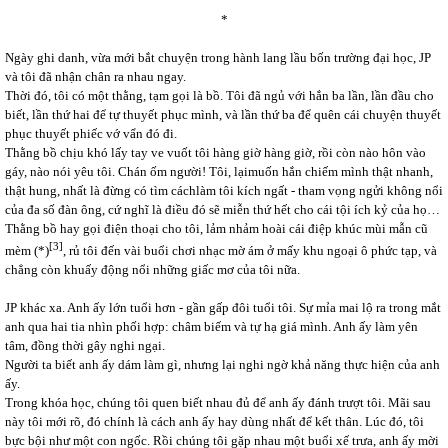
*
Ngày ghi danh, vừa mới bắt chuyện trong hành lang lầu bốn trường đại học, JP
và tôi đã nhận chân ra nhau ngay.
Thời đó, tôi có một thằng, tạm gọi là bồ. Tôi đã ngủ với hắn ba lần, lần đầu cho
biết, lần thứ hai để tự thuyết phục mình, và lần thứ ba để quên cái chuyện thuyết
phục thuyết phiếc vớ vẩn đó đi.
Thằng bồ chịu khó lấy tay ve vuốt tôi hàng giờ hàng giờ, rồi còn nào hôn vào
gáy, nào nói yêu tôi. Chán ốm người! Tôi, lạimuốn hắn chiếm mình thật nhanh,
thật hung, nhất là đừng có tìm cáchlàm tôi kích ngất - tham vọng ngửi không nổi
của đa số đàn ông, cứ nghĩ là điều đó sẽ miễn thứ hết cho cái tội ích kỷ của họ…
Thằng bồ hay gọi điện thoại cho tôi, lảm nhảm hoài cái điệp khúc mùi mẫn cũ
[3]
mèm (*)
, rủ tôi đến vài buổi chơi nhạc mờ ám ở mấy khu ngoại ô phức tạp, và
chẳng còn khuấy động nổi những giấc mơ của tôi nữa.
JP khác xa. Anh ấy lớn tuổi hơn - gần gấp đôi tuổi tôi. Sự mỉa mai lộ ra trong mắt
anh qua hai tia nhìn phối hợp: châm biếm và tự hạ giá mình. Anh ấy làm yên
tâm, đồng thời gây nghi ngại.
Người ta biết anh ấy dám làm gì, nhưng lại nghi ngờ khả năng thực hiện của anh
ấy.
Trong khóa học, chúng tôi quen biết nhau đủ để anh ấy đánh trượt tôi. Mãi sau
này tôi mới rõ, đó chính là cách anh ấy hay dùng nhất để kết thân. Lúc đó, tôi
bực bội như một con ngốc. Rồi chúng tôi gặp nhau một buổi xế trưa, anh ấy mời