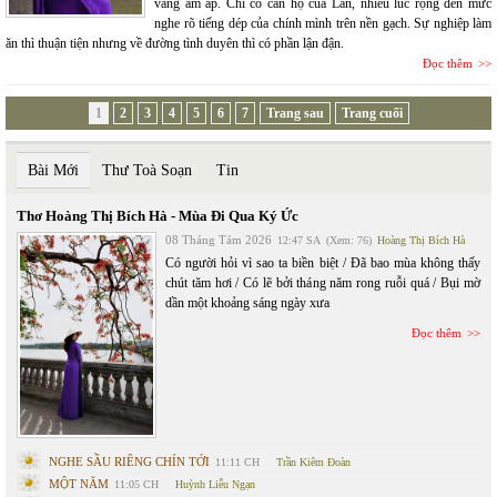
vàng ấm áp. Chỉ có căn hộ của Lan, nhiều lúc rộng đến mức
nghe rõ tiếng dép của chính mình trên nền gạch. Sự nghiệp làm
ăn thì thuận tiện nhưng về đường tình duyên thì có phần lận đận.
Đọc thêm
1
2
3
4
5
6
7
Trang sau
Trang cuối
Bài Mới
Thư Toà Soạn
Tin
Thơ Hoàng Thị Bích Hà - Mùa Đi Qua Ký Ức
08 Tháng Tám 2026
12:47 SA
(Xem: 76)
Hoàng Thị Bích Hà
Có người hỏi vì sao ta biền biệt / Đã bao mùa không thấy
chút tăm hơi / Có lẽ bởi tháng năm rong ruỗi quá / Bụi mờ
dần một khoảng sáng ngày xưa
Đọc thêm
NGHE SẦU RIÊNG CHÍN TỚI
11:11 CH
Trần Kiêm Đoàn
MỘT NĂM
11:05 CH
Huỳnh Liễu Ngạn