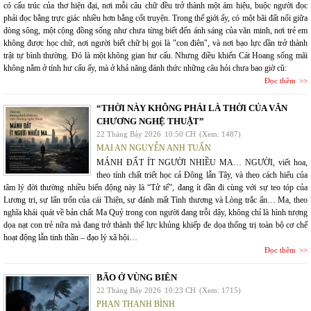
có cấu trúc của thơ hiện đại, nơi mỗi câu chữ đều trở thành một ám hiệu, buộc người đọc
phải đọc bằng trực giác nhiều hơn bằng cốt truyện. Trong thế giới ấy, có một bãi đất nổi giữa
dòng sông, một cộng đồng sống như chưa từng biết đến ánh sáng của văn minh, nơi trẻ em
không được học chữ, nơi người biết chữ bị gọi là "con điên", và nơi bạo lực dần trở thành
trật tự bình thường. Đó là một không gian hư cấu. Nhưng điều khiến Cát Hoang sống mãi
không nằm ở tính hư cấu ấy, mà ở khả năng đánh thức những câu hỏi chưa bao giờ cũ:
Đọc thêm
“THỜI NÀY KHÔNG PHẢI LÀ THỜI CỦA VĂN
CHƯƠNG NGHỆ THUẬT”
22 Tháng Bảy 2026
10:50 CH
(Xem: 1487)
MAI AN NGUYỄN ANH TUẤN
MẢNH ĐẤT ÍT NGƯỜI NHIỀU MA… NGƯỜI, viết hoa,
theo tính chất triết học cả Đông lẫn Tây, và theo cách hiểu của
tâm lý đời thường nhiều biến động này là “Tử tế”, đang ít dần đi cùng với sự teo tóp của
Lương tri, sự lẩn trốn của cái Thiện, sự đánh mất Tình thương và Lòng trắc ẩn… Ma, theo
nghĩa khái quát về bản chất Ma Quỷ trong con người đang trỗi dậy, không chỉ là hình tượng
dọa nạt con trẻ nữa mà đang trở thành thế lực khủng khiếp đe dọa thống trị toàn bộ cơ chế
hoạt động lẫn tinh thần – đạo lý xã hội…
Đọc thêm
BÃO Ở VÙNG BIÊN
22 Tháng Bảy 2026
10:23 CH
(Xem: 1715)
PHAN THANH BÌNH