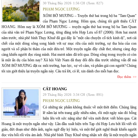
30 Tháng Bảy 2026
1:56 CH
(Xem: 827)
PHẠM NGỌC LƯƠNG
XÓM BỜ MƯƠNG – Truyện thứ hai trong bộ ba "Tam Quan"
của Phạm Ngọc Lương. Hôm qua, chúng tôi giới thiệu CÁT
HOANG. Hôm nay là XÓM BỜ MƯƠNG – truyện ngắn thứ hai trong bộ ba Tam Quan
của nhà văn trẻ Phạm Ngọc Lương, từng đăng trên Hợp Lưu số 87 (2006). Hơn hai mươi
năm trước, nhà phê bình Thụy Khuê đã gọi đây là "một câu chuyện cổ tích kinh dị", nơi cái
chết của một dòng sông song hành với sự mục rữa của môi trường, sự tha hóa của con
người và số phận bi thảm của một đứa trẻ. Một truyện ngắn đầy chất thơ, nhưng càng đẹp
càng khiến người đọc rùng mình. Hai mươi năm đã trôi qua. Dòng sông trong truyện có còn
là một ẩn dụ của hôm nay? Xã hội Việt Nam đã thay đổi đến đâu trước những vấn đề mà
XÓM BỜ MƯƠNG đặt ra: môi trường, bạo lực, sự vô cảm, và phẩm giá con người? Chúng
tôi xin giới thiệu lại truyện ngắn này. Câu trả lời, có lẽ, xin dành cho mỗi bạn đọc.
Đọc thêm
CÁT HOANG
29 Tháng Bảy 2026
3:34 CH
(Xem: 891)
PHẠM NGỌC LƯƠNG
Có những tác phẩm không thuộc về một thời điểm. Chúng lặng
lẽ nằm lại trên trang giấy nhiều năm, rồi một ngày nào đó bỗng
hiện lên với sức nặng như thể vừa mới được viết hôm qua. Cát
Hoang là một truyện ngắn như vậy. Lần đầu xuất hiện trên Tạp chí Hợp Lưu bởi lối viết tối
giản, đứt đoạn như điện ảnh, ngôn ngữ đầy ký hiệu, và một thế giới nghệ thuật khiến người
đọc vừa bối rối vừa ám ảnh. Nhà phê bình Thụy Khuê từng nhận xét đây là một truyện ngắn