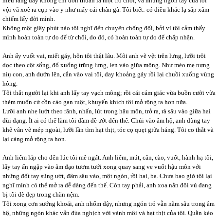
hiểu rằng đây không chỉ đơn thuần là một trò chơi, và những ngón tay của tôi
vội vã xoè ra cụp vào y như mấy cái chân gà. Tôi biết: có điều khác lạ sắp xâm
chiếm lấy đời mình.
Không một giây phút nào tôi nghĩ đến chuyện chống đối, bởi vì tôi cảm thấy
mình hoàn toàn tự do để từ chối, do đó, có hoàn toàn tự do để chấp nhận.
Anh ấy vuốt vai, miết gáy, hôn tôi thật lâu. Môi anh vẽ vệt trên lưng, lưỡi trôi
dọc theo cột sống, đổ xuống trũng lưng, len vào giữa mông. Như mèo mẹ nựng
niụ con, anh dướn lên, cắn vào vai tôi, day khoảng gáy rồi lại chuồi xuống vùng
hông.
Tôi thắt người lại khi anh lấy tay vạch mông; rồi cái cảm giác vừa buồn cười vừa
thèm muốn cứ cồn cào gan ruột, khuyến khích tôi mở rộng ra hơn nữa.
Lưỡi anh nhẹ lướt theo rãnh, nhấn, lút trong hậu môn, trở ra, rà sâu vào giữa hai
đùi dạng. Ít ai có thể làm tôi dầm dề ướt đến thế. Chúi vào âm hộ, anh dùng tay
khẽ vân vê mép ngoài, lưỡi lần tìm hạt thịt, tóc cọ quẹt giữa háng. Tôi co thắt và
lại càng mở rộng ra hơn.
Anh liếm láp cho đến lúc tôi mê ngất. Anh liếm, mút, cắn, cào, vuốt, hành hạ tôi,
lấy tay ấn ngập vào âm đạo tươm tưới xong quay sang ve vuốt hậu môn với
những đốt tay sũng ướt, đâm sâu vào, một ngón, rồi hai, ba. Chưa bao giờ tôi lại
nghĩ mình có thể mở ra dễ dàng đến thế. Còn tay phải, anh xoa nắn đôi vú đang
bị tôi đè dẹp trong chăn nệm.
Tôi xong cơn sướng khoái, anh nhổm dậy, nhưng ngón trỏ vẫn nằm sâu trong âm
hộ, những ngón khác vẫn đùa nghịch với vành môi và hạt thịt của tôi. Quằn kéo