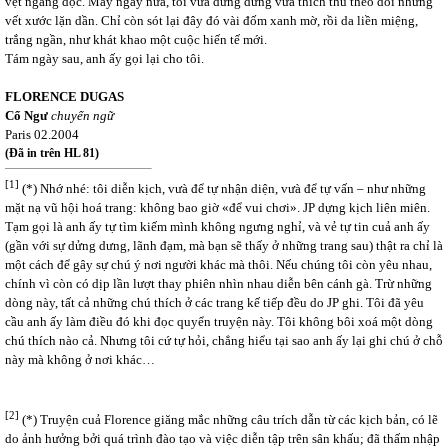
vệt ngang dọc. Mấy ngày nữa, tôi vừa dửng dưng vừa thích thú theo dõi những
vết xước lặn dần. Chỉ còn sót lại đây đó vài đốm xanh mờ, rồi da liền miệng,
trắng ngần, như khát khao một cuộc hiến tế mới.
Tám ngày sau, anh ấy gọi lại cho tôi.
FLORENCE
DUGAS
Cổ Ngư
chuyển ngữ
Paris 02.2004
(Đã in trên HL 81)
[1]
(*) Nhớ nhé: tôi diễn kịch, vưà để tự nhận diện, vưà để tự vấn – như những
mặt nạ vũ hội hoá trang: không bao giờ «để vui chơi». JP dựng kịch liên miên.
Tạm gọi là anh ấy tự tìm kiếm mình không ngưng nghỉ, và vẻ tự tin cuả anh ấy
(gần với sự dửng dưng, lãnh đạm, mà bạn sẽ thấy ở những trang sau) thật ra chỉ là
một cách để gây sự chú ý nơi người khác mà thôi. Nếu chúng tôi còn yêu nhau,
chính vì còn có dịp lần lượt thay phiên nhìn nhau diễn bên cánh gà. Trừ những
dòng này, tất cả những chú thích ở các trang kế tiếp đều do JP ghi. Tôi đã yêu
cầu anh ấy làm điều đó khi đọc quyển truyện này. Tôi không bôi xoá một dòng
chú thích nào cả. Nhưng tôi cứ tự hỏi, chẳng hiểu tại sao anh ấy lại ghi chú ở chỗ
này mà không ở nơi khác…
[2]
(*) Truyện cuả Florence giăng mắc những câu trích dẫn từ các kịch bản, có lẽ
do ảnh hưởng bởi quá trình đào tạo và việc diễn tập trên sân khấu; đã thấm nhập