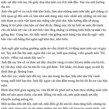
mấy sợi dây trói tay, tôi giãy duạ như một con ếch mất đầu. Van xin anh buông
tha tôi.
Anh vẫn giữ vẻ xa cách thật khó hiểu, làm như những mơn trớn nãy giờ chẳng có
liên quan gì đến anh cả, làm như anh đang máy móc nhấn nút, những cái nút mà
anh đoán ra cách vận hành mà chẳng cần phải đọc bản hướng dẫn sử dụng.
Đáng lẽ tôi phải căm hận cái thái độ ấy. Đàng này, tôi lại biết ơn anh, đã tránh
cho tôi khỏi rơi vào cái mớ tình cảm lằng nhằng và những biểu hiện tự mãn của
giống đực. Cùng lúc, tôi thấy mình vừa giống món hàng vừa như ẩn ngữ - một
bản văn viết bằng thứ ngôn ngữ khó đọc, khó hiểu.
Anh ngồi ghé xuống giường, quần áo vẫn chỉnh tề, lơ đãng mơn trớn vai và gáy
tôi. Tay anh lần lên mặt, ngón đút vào tai, lướt qua miệng, viền quanh môi. Tôi
tự hỏi: «Mùi cuả mình đây sao?»
Anh đặt tay lên cổ và tháo sợi dây chuyền vàng có móc khoen nhẫn của bà tôi,
kỷ vật duy nhất của bà mà tôi còn giữ được. Tức khắc, tôi đoán ngay ra anh ấy
định làm gì. Hoảng loạn.
Anh thò vọc, nhấn một đốt tay vào sâu trong âm đạo, bấu nhè nhẹ lên vành
trong, miết khẽ hạt thịt. Anh lấy ngón cái tẩm đẫm trong âm hộ rồi ấn tọt vào hậu
môn.
Hình như thời gian ngưng lại, vừa đủ để tôi phơi mở ra hơn theo những mơn trớn
dần trở nên quen thuộc của anh. Bỗng vút một cái, anh quật mạnh sợi dây
chuyền xuống mông tôi.
Một sự đau đớn dữ dội, mới mẻ, một điều gì đó mà tôi chưa từng biết, nhưng lại
nhắc nhớ, dựng dậy từ sâu thẳm những tàn dư. Một vết bỏng ba mươi phân, với