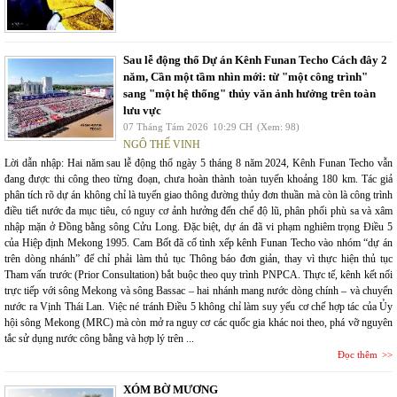
Sau lễ động thổ Dự án Kênh Funan Techo Cách đây 2
năm, Cần một tầm nhìn mới: từ "một công trình"
sang "một hệ thống" thủy văn ảnh hưởng trên toàn
lưu vực
07 Tháng Tám 2026
10:29 CH
(Xem: 98)
NGÔ THẾ VINH
Lời dẫn nhập: Hai năm sau lễ động thổ ngày 5 tháng 8 năm 2024, Kênh Funan Techo vẫn
đang được thi công theo từng đoạn, chưa hoàn thành toàn tuyến khoảng 180 km. Tác giả
phân tích rõ dự án không chỉ là tuyến giao thông đường thủy đơn thuần mà còn là công trình
điều tiết nước đa mục tiêu, có nguy cơ ảnh hưởng đến chế độ lũ, phân phối phù sa và xâm
nhập mặn ở Đồng bằng sông Cửu Long. Đặc biệt, dự án đã vi phạm nghiêm trọng Điều 5
của Hiệp định Mekong 1995. Cam Bốt đã cố tình xếp kênh Funan Techo vào nhóm “dự án
trên dòng nhánh” để chỉ phải làm thủ tục Thông báo đơn giản, thay vì thực hiện thủ tục
Tham vấn trước (Prior Consultation) bắt buộc theo quy trình PNPCA. Thực tế, kênh kết nối
trực tiếp với sông Mekong và sông Bassac – hai nhánh mang nước dòng chính – và chuyển
nước ra Vịnh Thái Lan. Việc né tránh Điều 5 không chỉ làm suy yếu cơ chế hợp tác của Ủy
hội sông Mekong (MRC) mà còn mở ra nguy cơ các quốc gia khác noi theo, phá vỡ nguyên
tắc sử dụng nước công bằng và hợp lý trên ...
Đọc thêm
XÓM BỜ MƯƠNG