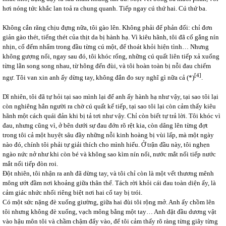
hơi nóng tức khắc lan toả ra chung quanh. Tiếp ngay cú thứ hai. Cú thứ ba.
Không cắn răng chịu đựng nữa, tôi gào lên. Không phải để phản đối: chỉ đơn
giản gào thét, tiếng thét của thịt da bị hành hạ. Vì kiêu hãnh, tôi đã cố gắng nín
nhịn, cố đếm nhẩm trong đầu từng cú một, để thoát khỏi hiện tình… Nhưng
không gượng nổi, ngay sau đó, tôi khóc rống, những cú quất liên tiếp xả xuống
từng lằn song song nhau, từ hông đến đùi, và tôi hoàn toàn bị nỗi đau chiếm
[4]
ngự. Tôi van xin anh ấy dừng tay, không đắn đo suy nghĩ gì nữa cả (*)
.
Dĩ nhiên, tôi đã tự hỏi tại sao mình lại để anh ấy hành hạ như vậy, tại sao tôi lại
còn nghiêng hẳn người ra chờ cú quất kế tiếp, tại sao tôi lại còn cảm thấy kiêu
hãnh một cách quái đản khi bị tả tơi như vậy. Chỉ còn biết tự trả lời. Tôi khóc vì
đau, nhưng cũng vì, ở bên dưới sự đau đớn rõ rệt kia, còn dâng lên từng đợt
trong tôi cả một huyệt sâu đầy những nỗi kinh hoàng bị vùi lấp, mà một ngày
nào đó, chính tôi phải tự giải thích cho mình hiểu. Ở trận đầu này, tôi nghẹn
ngào nức nở như khi còn bé và không sao kìm nín nổi, nước mắt nối tiếp nước
mắt nối tiếp đòn roi.
Đột nhiên, tôi nhận ra anh đã dừng tay, và tôi chỉ còn là một vết thương mênh
mông ướt đầm nơi khoảng giữa thân thể. Tách rời khỏi cái đau toàn diện ấy, là
cảm giác nhức nhối riêng biệt nơi hai cổ tay bị trói.
Có một sức nặng đè xuống giường, giữa hai đùi tôi rộng mở. Anh ấy chồm lên
tôi nhưng không đè xuống, vạch mông bằng một tay… Anh đặt đầu dương vật
vào hậu môn tôi và chầm chậm đẩy vào, để tôi cảm thấy rõ ràng từng giây từng