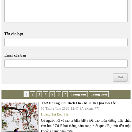
Tên của bạn
Email của bạn
1
2
3
4
5
6
7
Trang sau
Trang cuối
Thơ Hoàng Thị Bích Hà - Mùa Đi Qua Ký Ức
08 Tháng Tám 2026
12:47 SA
(Xem: 77)
Hoàng Thị Bích Hà
Có người hỏi vì sao ta biền biệt / Đã bao mùa không thấy chút
tăm hơi / Có lẽ bởi tháng năm rong ruỗi quá / Bụi mờ dần một
khoảng sáng ngày xưa