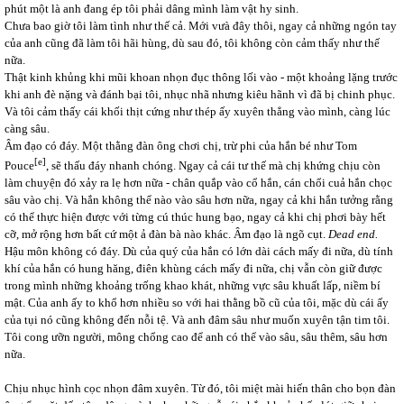
phút một là anh đang ép tôi phải dâng mình làm vật hy sinh.
Chưa bao giờ tôi làm tình như thế cả. Mới vưà đây thôi, ngay cả những ngón tay
của anh cũng đã làm tôi hãi hùng, dù sau đó, tôi không còn cảm thấy như thế
nữa.
Thật kinh khủng khi mũi khoan nhọn đục thông lối vào - một khoảng lặng trước
khi anh đè nặng và đánh bại tôi, nhục nhã nhưng kiêu hãnh vì đã bị chinh phục.
Và tôi cảm thấy cái khối thịt cứng như thép ấy xuyên thẳng vào mình, càng lúc
càng sâu.
Âm đạo có đáy. Một thằng đàn ông chơi chị, trừ phi của hắn bé như Tom
[e]
Pouce
, sẽ thấu đáy nhanh chóng. Ngay cả cái tư thế mà chị khứng chịu còn
làm chuyện đó xảy ra lẹ hơn nữa - chân quắp vào cổ hắn, cán chổi cuả hắn chọc
sâu vào chị. Và hắn không thể nào vào sâu hơn nữa, ngay cả khi hắn tưởng rằng
có thể thực hiện được với từng cú thúc hung bạo, ngay cả khi chị phơi bày hết
cỡ, mở rộng hơn bất cứ một ả đàn bà nào khác. Âm đạo là ngõ cụt.
Dead end.
Hậu môn không có đáy. Dù của quý của hắn có lớn dài cách mấy đi nữa, dù tính
khí của hắn có hung hăng, điên khùng cách mấy đi nữa, chị vẫn còn giữ được
trong mình những khoảng trống khao khát, những vực sâu khuất lấp, niềm bí
mật. Của anh ấy to khổ hơn nhiều so với hai thằng bồ cũ của tôi, mặc dù cái ấy
của tụi nó cũng không đến nỗi tệ. Và anh đâm sâu như muốn xuyên tận tim tôi.
Tôi cong ưỡn người, mông chổng cao để anh có thể vào sâu, sâu thêm, sâu hơn
nữa.
Chịu nhục hình cọc nhọn đâm xuyên. Từ đó, tôi miệt mài hiến thân cho bọn đàn