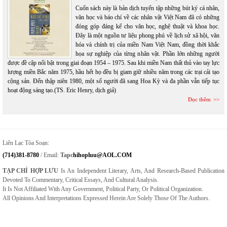
Cuốn sách này là bản dịch tuyển tập những bút ký cá nhân,
văn học và báo chí về các nhân vật Việt Nam đã có những
đóng góp đáng kể cho văn học, nghệ thuật và khoa học.
Đây là một nguồn tư liệu phong phú về lịch sử xã hội, văn
hóa và chính trị của miền Nam Việt Nam, đồng thời khắc
họa sự nghiệp của từng nhân vật. Phần lớn những người
được đề cập nổi bật trong giai đoạn 1954 – 1975. Sau khi miền Nam thất thủ vào tay lực
lượng miền Bắc năm 1975, hầu hết họ đều bị giam giữ nhiều năm trong các trại cải tạo
cộng sản. Đến thập niên 1980, một số người đã sang Hoa Kỳ và đa phần vẫn tiếp tục
hoạt động sáng tạo.(TS. Eric Henry, dịch giả)
Đọc thêm
Liên Lạc Tòa Soạn:
(714)381-8780
/ Email:
Tapc
Hihopluu@AOL.COM
TẠP CHÍ HỢP LƯU
Is An Independent Literary, Arts, And Research-Based Publication
Devoted To Commentary, Critical Essays, And Cultural Analysis.
It Is Not Affiliated With Any Government, Political Party, Or Political Organization.
All Opinions And Interpretations Expressed Herein Are Solely Those Of The Authors.