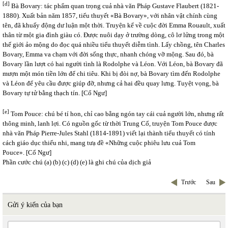
[d]
Bà Bovary: tác phẩm quan trọng cuả nhà văn Pháp Gustave Flaubert (1821-
1880). Xuất bản năm 1857, tiểu thuyết «Bà Bovary», với nhân vật chính cùng
tên, đã khuấy động dư luận một thời. Truyện kể về cuộc đời Emma Rouault, xuất
thân từ một gia đình giàu có. Được nuôi dạy ở trường dòng, cô lơ lửng trong một
thế giới ảo mộng do đọc quá nhiều tiểu thuyết diễm tình. Lấy chồng, tên Charles
Bovary, Emma va chạm với đời sống thực, nhanh chóng vỡ mộng. Sau đó, bà
Bovary lần lượt có hai người tình là Rodolphe và Léon. Với Léon, bà Bovary đã
mượn một món tiền lớn để chi tiêu. Khi bị đòi nợ, bà Bovary tìm đến Rodolphe
và Léon để yêu cầu được giúp đỡ, nhưng cả hai đều quay lưng. Tuyệt vọng, bà
Bovary tự tử bằng thạch tín. [Cổ Ngư]
[e]
Tom Pouce: chú bé tí hon, chỉ cao bằng ngón tay cái cuả người lớn, nhưng rất
thông minh, lanh lợi. Có nguồn gốc từ thời Trung Cổ, truyện Tom Pouce được
nhà văn Pháp Pierre-Jules Stahl (1814-1891) viết lại thành tiểu thuyết có tính
cách giáo dục thiếu nhi, mang tưạ đề «Những cuộc phiêu lưu cuả Tom
Pouce». [Cổ Ngư]
Phần cước chú (a) (b) (c) (d) (e) là ghi chú của dịch giả
Trước
Sau
Gửi ý kiến của bạn