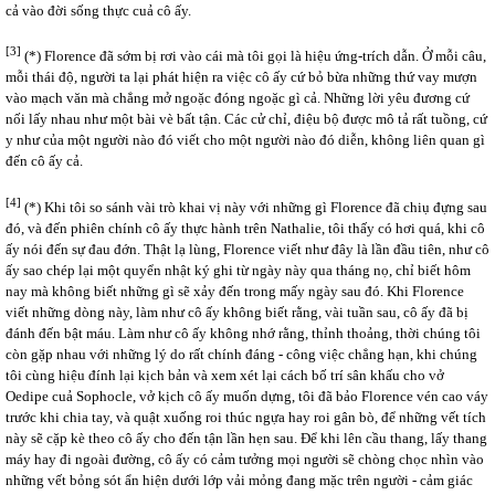
cả vào đời sống thực cuả cô ấy.
[3]
(*) Florence đã sớm bị rơi vào cái mà tôi gọi là hiệu ứng-trích dẫn. Ở mỗi câu,
mỗi thái độ, người ta lại phát hiện ra việc cô ấy cứ bỏ bừa những thứ vay mượn
vào mạch văn mà chẳng mở ngoặc đóng ngoặc gì cả. Những lời yêu đương cứ
nối lấy nhau như một bài vè bất tận. Các cử chỉ, điệu bộ được mô tả rất tuồng, cứ
y như của một người nào đó viết cho một người nào đó diễn, không liên quan gì
đến cô ấy cả.
[4]
(*) Khi tôi so sánh vài trò khai vị này với những gì Florence đã chiụ đựng sau
đó, và đến phiên chính cô ấy thực hành trên Nathalie, tôi thấy có hơi quá, khi cô
ấy nói đến sự đau đớn. Thật lạ lùng, Florence viết như đây là lần đầu tiên, như cô
ấy sao chép lại một quyển nhật ký ghi từ ngày này qua tháng nọ, chỉ biết hôm
nay mà không biết những gì sẽ xảy đến trong mấy ngày sau đó. Khi Florence
viết những dòng này, làm như cô ấy không biết rằng, vài tuần sau, cô ấy đã bị
đánh đến bật máu. Làm như cô ấy không nhớ rằng, thỉnh thoảng, thời chúng tôi
còn gặp nhau với những lý do rất chính đáng - công việc chẳng hạn, khi chúng
tôi cùng hiệu đính lại kịch bản và xem xét lại cách bố trí sân khấu cho vở
Oedipe cuả Sophocle, vở kịch cô ấy muốn dựng, tôi đã bảo Florence vén cao váy
trước khi chia tay, và quật xuống roi thúc ngựa hay roi gân bò, để những vết tích
này sẽ cặp kè theo cô ấy cho đến tận lần hẹn sau. Để khi lên cầu thang, lấy thang
máy hay đi ngoài đường, cô ấy có cảm tưởng mọi người sẽ chòng chọc nhìn vào
những vết bỏng sót ẩn hiện dưới lớp vải mỏng đang mặc trên người - cảm giác