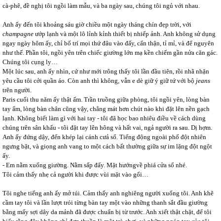
cà-phê, đề nghị tôi ngồi làm mẫu, và ba ngày sau, chúng tôi ngủ với nhau.
Anh ấy đến tôi khoảng sáu giờ chiều một ngày tháng chín đẹp trời, với
champagne
ướp lạnh và một lô lỉnh kỉnh thiết bị nhiếp ảnh. Anh không sử dụng
ngay ngày hôm ấy, chỉ bố trí mọi thứ đâu vào đấy, cẩn thận, tỉ mỉ, và để nguyên
như thế. Phần tôi, ngồi yên trên chiếc giường lớn mạ kền chiếm gần nửa căn gác.
Chúng tôi cụng ly…
Một lúc sau, anh ấy nhìn, cứ như mới trông thấy tôi lần đầu tiên, rồi nhã nhặn
yêu cầu tôi cởi quần áo. Còn anh thì không, vẫn e dè giữ ý giữ tứ với bộ
jeans
trên người.
Paris cuối thu năm ấy thật ấm. Trần truồng giữa phòng, tôi ngồi yên, lòng bàn
tay ẩm, lòng bàn chân cũng vậy, chẳng mát hơn chút nào khi đặt lên nền gạch
lạnh. Không biết làm gì với hai tay - tôi đã học bao nhiêu điều về cách dùng
chúng trên sân khấu - tôi đặt tay lên hông và hất vai, ngả người ra sau. Dị hợm.
Anh ấy đứng dậy, đến khép lại cánh cưả sổ. Tiếng động ngoài phố đột nhiên
ngưng bặt, và giọng anh vang to một cách bất thường giữa sự im lặng đột ngột
ấy.
- Em nằm xuống giường. Nằm sấp đấy. Mặt hướngvề phiá cửa sổ nhé.
Tôi cảm thấy nhẹ cả người khi được vùi mặt vào gối…
Tôi nghe tiếng anh ấy mở túi. Cảm thấy anh nghiêng người xuống tôi. Anh khẽ
cầm tay tôi và lần lượt trói từng bàn tay một vào những thanh sắt đầu giường
bằng mấy sợi dây da mảnh đã được chuẩn bị từ trước. Anh xiết thật chặt, để tôi