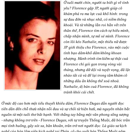
Ở tuổi mười chín, người ta biết gì về tình
yêu? Florence gặp JP, người giúp cô
khám phá ra ma lực cuả khổ hình: trong
sự đau đớn và nhục nhã, có niềm thống
khoái. Và từ những lằn roi hằn vết trên
thân thể, Florence tìm cách tự hiểu mình,
chấp nhận mình, tự mổ xẻ mình. Florence
còn lôi kéo Nathalie, một thiếu nữ được
JP giới thiệu cho Florence, vào một cuộc
tình bạo dâm-khổ dâm không khoan
nhượng. Hành trình tìm kiếm sự thật cuả
Florence chỉ gói gọn trong vòng vài
tháng, nhưng dữ dội và tuyệt vọng, đã lật
nhào tất cả và để lại trong tâm khảm cô
những dấu ấn không thể xoá nhoà.
Nathalie, dị bản cuả Florence, đã không
tránh khỏi cái chết.
Ở mức độ cao hơn một tiểu thuyết khiêu dâm, Florence Dugas dẫn người đọc
tiến dần đến chỗ thưà nhận nỗi đau và sự chối từ hiện hưũ, mà nguyên nhân bắt
nguồn từ một tuổi thơ bất hạnh. Viết thẳng tay bằng một văn phong sống sượng
- nhưng không trơ trẽn - Florence Dugas, với tự truyện
Thống Muội
, đã bóc trần
mọi tình huống, gây xót xa, băn khoăn, trăn trở nơi người đọc. Là giáo sư kịch
nghệ của hàn lâm viện kịch nghệ tại Pháp, cô cho xuất bản
Thống Muội
năm