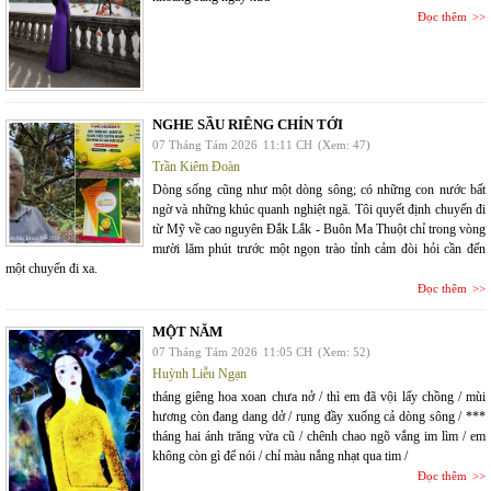
Đọc thêm
NGHE SẦU RIÊNG CHÍN TỚI
07 Tháng Tám 2026
11:11 CH
(Xem: 47)
Trần Kiêm Đoàn
Dòng sống cũng như một dòng sông; có những con nước bất
ngờ và những khúc quanh nghiệt ngã. Tôi quyết định chuyến đi
từ Mỹ về cao nguyên Đắk Lắk - Buôn Ma Thuột chỉ trong vòng
mười lăm phút trước một ngọn trào tỉnh cảm đòi hỏi cần đến
một chuyến đi xa.
Đọc thêm
MỘT NĂM
07 Tháng Tám 2026
11:05 CH
(Xem: 52)
Huỳnh Liễu Ngạn
tháng giêng hoa xoan chưa nở / thì em đã vội lấy chồng / mùi
hương còn đang dang dở / rụng đầy xuống cả dòng sông / ***
tháng hai ánh trăng vừa cũ / chênh chao ngõ vắng im lìm / em
không còn gì để nói / chỉ màu nắng nhạt qua tim /
Đọc thêm