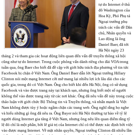
tự do Internet ở thủ
đô Washington của
Hoa Kỳ, Phó Phụ tá
Ngoại trưởng phụ
trách các vấn đề Dân
chủ, Nhân quyền và
Lao động là ông
Daniel Baer, đã tới
Hà Nội ngày 23
tháng 2 và tham gia các hoạt động liên quan đến vấn đề truyền thông xã hội
cũng như tự do Internet. Trong cuộc phỏng vấn dành riêng cho đài VOA trong
tuần qua, ông Baer cho biết đã đề cập với giới hữu trách địa phương về tin tức
Facebook bị chặn ở Việt Nam. Ông Daniel Baer dẫn lời Ngoại trưởng Hillary
Clinton nói một mạng Internet cởi mở mang lại nhiều lợi ích lâu dài cho các
quốc gia, trong đó có Việt Nam. Ông cho biết khi đến Hà Nội, ông có sử dụng
Facebook và vào được trang này tại khách sạn, nhưng ông biết một số người
không thể vào được trang này từ các nơi khác. Ông đã nêu vấn đề này trong cuộc
thảo luận với giới chức Bộ Thông tin và Truyền thông, và nhấn mạnh là Việt
Nam không được tùy ý hoặc ngầm chặn các trang web. Ông nghĩ rằng họ nghe
và hiểu những gì ông đã nêu ra. Ông Bayer nói Hà Nội thường tự hào về tỷ lệ
người dùng Internet gia tăng ở Việt Nam, nhưng ông nêu lên quan điểm rằng tỷ
lệ đó chỉ là một phần, bởi lẽ giá trị của Internet chỉ có thể được xác định bởi việc
vào được mạng Internet. Về mặt nhân quyền, Ngoại trưởng Clinton đã nhiều lần