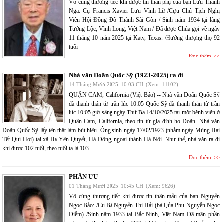
Vô cùng thương tiếc khi được tin thân phụ của bạn Lưu Thanh
Nga: Cụ Francis Xavier Lưu Vĩnh Lữ /Cựu Chủ Tịch Nghị
Viên Hội Đồng Đô Thành Sài Gòn / Sinh năm 1934 tại làng
Tưởng Lộc, Vĩnh Long, Việt Nam / Đã được Chúa gọi về ngày
11 tháng 10 năm 2025 tại Katy, Texas. /Hưởng thượng thọ 92
tuổi
Đọc thêm
Nhà văn Doãn Quốc Sỹ (1923-2025) ra đi
14 Tháng Mười 2025
10:03 CH
(Xem: 11102)
QUẬN CAM, California (Việt Báo) -- Nhà văn Doãn Quốc Sỹ
đã thanh thản từ trần lúc 10:05 Quốc Sỹ đã thanh thản từ trần
lúc 10:05 giờ sáng ngày Thứ Ba 14/10/2025 tại một bệnh viện ở
Quận Cam, California, theo tin từ gia đình họ Doãn. Nhà văn
Doãn Quốc Sỹ lấy tên thật làm bút hiệu. Ông sinh ngày 17/02/1923 (nhằm ngày Mùng Hai
Tết Quí Hợi) tại xã Hạ Yên Quyết, Hà Đông, ngoại thành Hà Nội. Như thế, nhà văn ra đi
khi được 102 tuổi, theo tuổi ta là 103.
Đọc thêm
PHÂN ƯU
01 Tháng Mười 2025
10:45 CH
(Xem: 9626)
Vô cùng thương tiếc khi được tin thân mẫu của bạn Nguyễn
Ngọc Bảo: /Cụ Bà Nguyễn Thị Hải (bà Qủa Phụ Nguyễn Ngọc
Diễm) /Sinh năm 1933 tại Bắc Ninh, Việt Nam Đã mãn phần