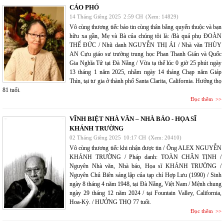
CÁO PHÓ
14 Tháng Giêng 2025
2:59 CH
(Xem: 14829)
Vô cùng thương tiếc báo tin cùng thân bằng quyến thuộc và bạn
hữu xa gần, Mẹ và Bà của chúng tôi là: /Bà quả phụ ĐOÀN
THẾ ĐỨC / Nhũ danh NGUYỄN THỊ ÁI / Nhà văn THÙY
AN Cựu giáo sư trường trung học Phan Thanh Giản và Quốc
Gia Nghĩa Tử tại Đà Nẵng / Vừa tạ thế lúc 0 giờ 25 phút ngày
13 tháng 1 năm 2025, nhằm ngày 14 tháng Chạp năm Giáp
Thìn, tại tư gia ở thành phố Santa Clarita, California. Hưởng thọ
81 tuổi.
Đọc thêm
VĨNH BIỆT NHÀ VĂN – NHÀ BÁO - HỌA SĨ
KHÁNH TRƯỜNG
02 Tháng Giêng 2025
10:17 CH
(Xem: 20410)
Vô cùng thương tiếc khi nhận được tin / Ông ALEX NGUYỄN
KHÁNH TRƯỜNG / Pháp danh: TOÀN CHÂN TỊNH /
Nguyên Nhà văn, Nhà báo, Họa sĩ KHÁNH TRƯỜNG /
Nguyên Chủ Biên sáng lập của tạp chí Hợp Lưu (1990) / Sinh
ngày 8 tháng 4 năm 1948, tại Đà Nẵng, Việt Nam / Mệnh chung
ngày 29 tháng 12 năm 2024 / tại Fountain Valley, California,
Hoa-Kỳ. / HƯỞNG THỌ 77 tuổi.
Đọc thêm