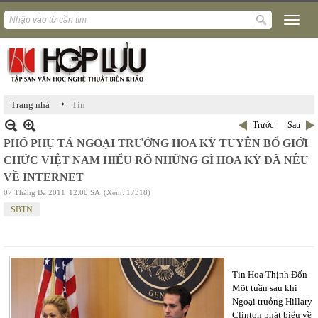
›
Trang nhà
Tin
Trước
Sau
PHÓ PHỤ TÁ NGOẠI TRƯỞNG HOA KỲ TUYÊN BỐ GIỚI
CHỨC VIỆT NAM HIỂU RÕ NHỮNG GÌ HOA KỲ ĐÃ NÊU
VỀ INTERNET
07 Tháng Ba 2011
12:00 SA
(Xem: 17318)
SBTN
Tin Hoa Thịnh Đốn -
Một tuần sau khi
Ngoại trưởng Hillary
Clinton phát biểu về