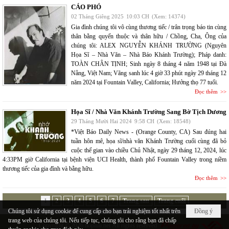
CÁO PHÓ
02 Tháng Giêng 2025
10:03 CH
(Xem: 14374)
Gia đình chúng tôi vô cùng thương tiếc / trân trọng báo tin cùng
thân bằng quyến thuộc và thân hữu / Chồng, Cha, Ông của
chúng tôi: ALEX NGUYỄN KHÁNH TRƯỜNG (Nguyên
Họa Sĩ – Nhà Văn – Nhà Báo Khánh Trường); Pháp danh:
TOÀN CHÂN TỊNH; Sinh ngày 8 tháng 4 năm 1948 tại Đà
Nẵng, Việt Nam; Vãng sanh lúc 4 giờ 33 phút ngày 29 tháng 12
năm 2024 tại Fountain Valley, California; Hưởng thọ 77 tuổi.
Đọc thêm
Họa Sĩ / Nhà Văn Khánh Trường Sang Bờ Tịch Dương
29 Tháng Mười Hai 2024
9:58 CH
(Xem: 18548)
*Việt Báo Daily News - (Orange County, CA) Sau đúng hai
tuần hôn mê, họa sĩ/nhà văn Khánh Trường cuối cùng đã bỏ
cuộc thế gian vào chiều Chủ Nhật, ngày 29 tháng 12, 2024, lúc
4:33PM giờ California tại bệnh viện UCI Health, thành phố Fountain Valley trong niềm
thương tiếc của gia đình và bằng hữu.
Đọc thêm
1
2
3
4
5
6
7
Trang sau
Trang cuối
Chúng tôi sử dụng cookie để cung cấp cho bạn trải nghiệm tốt nhất trên
Đồng ý
trang web của chúng tôi. Nếu tiếp tục, chúng tôi cho rằng bạn đã chấp
Copyright © 2026
hopluu.net
All rights reserved