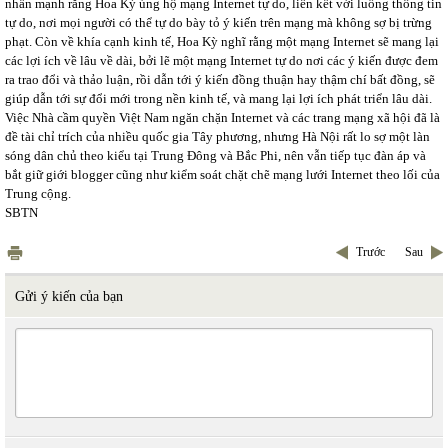
nhấn mạnh rằng Hoa Kỳ ủng hộ mạng Internet tự do, liên kết với luồng thông tin
tự do, nơi mọi người có thể tự do bày tỏ ý kiến trên mạng mà không sợ bị trừng
phạt. Còn về khía cạnh kinh tế, Hoa Kỳ nghĩ rằng một mạng Internet sẽ mang lại
các lợi ích về lâu về dài, bởi lẽ một mạng Internet tự do nơi các ý kiến được đem
ra trao đổi và thảo luận, rồi dẫn tới ý kiến đồng thuận hay thậm chí bất đồng, sẽ
giúp dẫn tới sự đổi mới trong nền kinh tế, và mang lại lợi ích phát triển lâu dài.
Việc Nhà cầm quyền Việt Nam ngăn chặn Internet và các trang mạng xã hội đã là
đề tài chỉ trích của nhiều quốc gia Tây phương, nhưng Hà Nội rất lo sợ một làn
sóng dân chủ theo kiểu tại Trung Đông và Bắc Phi, nên vẫn tiếp tục đàn áp và
bắt giữ giới blogger cũng như kiểm soát chặt chẽ mạng lưới Internet theo lối của
Trung cộng.
SBTN
Trước
Sau
Gửi ý kiến của bạn