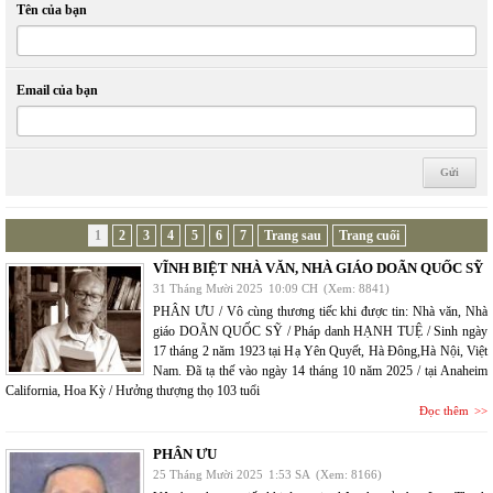
Tên của bạn
Email của bạn
1
2
3
4
5
6
7
Trang sau
Trang cuối
VĨNH BIỆT NHÀ VĂN, NHÀ GIÁO DOÃN QUỐC SỸ
31 Tháng Mười 2025
10:09 CH
(Xem: 8841)
PHÂN ƯU / Vô cùng thương tiếc khi được tin: Nhà văn, Nhà
giáo DOÃN QUỐC SỸ / Pháp danh HẠNH TUỆ / Sinh ngày
17 tháng 2 năm 1923 tại Hạ Yên Quyết, Hà Đông,Hà Nội, Việt
Nam. Đã tạ thế vào ngày 14 tháng 10 năm 2025 / tại Anaheim
California, Hoa Kỳ / Hưởng thượng thọ 103 tuổi
Đọc thêm
PHÂN ƯU
25 Tháng Mười 2025
1:53 SA
(Xem: 8166)