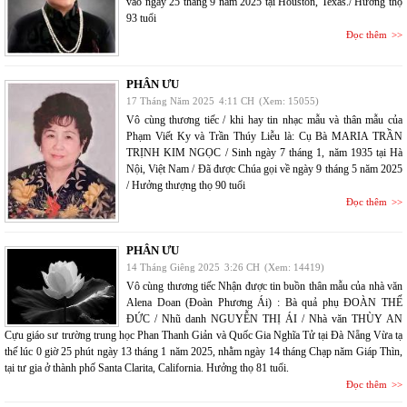
vào ngày 25 tháng 9 năm 2025 tại Houston, Texas./ Hưởng thọ
93 tuổi
Đọc thêm
PHÂN ƯU
17 Tháng Năm 2025
4:11 CH
(Xem: 15055)
Vô cùng thương tiếc / khi hay tin nhạc mẫu và thân mẫu của
Phạm Viết Ky và Trần Thúy Liễu là: Cụ Bà MARIA TRẦN
TRỊNH KIM NGỌC / Sinh ngày 7 tháng 1, năm 1935 tại Hà
Nội, Việt Nam / Đã được Chúa gọi về ngày 9 tháng 5 năm 2025
/ Hưởng thượng thọ 90 tuổi
Đọc thêm
PHÂN ƯU
14 Tháng Giêng 2025
3:26 CH
(Xem: 14419)
Vô cùng thương tiếc Nhận được tin buồn thân mẫu của nhà văn
Alena Doan (Đoàn Phương Ái) : Bà quả phụ ĐOÀN THẾ
ĐỨC / Nhũ danh NGUYỄN THỊ ÁI / Nhà văn THÙY AN
Cựu giáo sư trường trung học Phan Thanh Giản và Quốc Gia Nghĩa Tử tại Đà Nẵng Vừa tạ
thế lúc 0 giờ 25 phút ngày 13 tháng 1 năm 2025, nhằm ngày 14 tháng Chạp năm Giáp Thìn,
tại tư gia ở thành phố Santa Clarita, California. Hưởng thọ 81 tuổi.
Đọc thêm