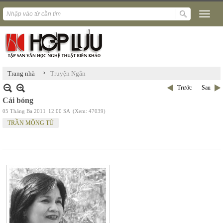
›
Trang nhà
Truyện Ngắn
Trước
Sau
Cái bóng
05 Tháng Ba 2011
12:00 SA
(Xem: 47039)
TRẦN MỘNG TÚ