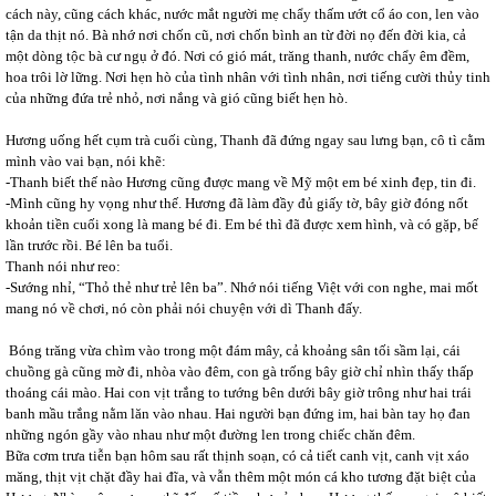
cách này, cũng cách khác, nước mắt người mẹ chẩy thấm ướt cổ áo con, len vào
tận da thịt nó. Bà nhớ nơi chốn cũ, nơi chốn bình an từ đời nọ đến đời kia, cả
một dòng tộc bà cư ngụ ở đó. Nơi có gió mát, trăng thanh, nước chẩy êm đềm,
hoa trôi lờ lững. Nơi hẹn hò của tình nhân với tình nhân, nơi tiếng cười thủy tinh
của những đứa trẻ nhỏ, nơi nắng và gió cũng biết hẹn hò.
Hương uống hết cụm trà cuối cùng, Thanh đã đứng ngay sau lưng bạn, cô tì cằm
mình vào vai bạn, nói khẽ:
-Thanh biết thế nào Hương cũng được mang về Mỹ một em bé xinh đẹp, tin đi.
-Mình cũng hy vọng như thế. Hương đã làm đầy đủ giấy tờ, bây giờ đóng nốt
khoản tiền cuối xong là mang bé đi. Em bé thì đã được xem hình, và có gặp, bế
lần trước rồi. Bé lên ba tuổi.
Thanh nói như reo:
-Sướng nhỉ, “Thỏ thẻ như trẻ lên ba”. Nhớ nói tiếng Việt với con nghe, mai mốt
mang nó về chơi, nó còn phải nói chuyện với dì Thanh đấy.
Bóng trăng vừa chìm vào trong một đám mây, cả khoảng sân tối sầm lại, cái
chuồng gà cũng mờ đi, nhòa vào đêm, con gà trống bây giờ chỉ nhìn thấy thấp
thoáng cái mào. Hai con vịt trắng to tướng bên dưới bây giờ trông như hai trái
banh mầu trắng nằm lăn vào nhau. Hai người bạn đứng im, hai bàn tay họ đan
những ngón gầy vào nhau như một đường len trong chiếc chăn đêm.
Bữa cơm trưa tiễn bạn hôm sau rất thịnh soạn, có cả tiết canh vịt, canh vịt xáo
măng, thịt vịt chặt đầy hai đĩa, và vẫn thêm một món cá kho tương đặt biệt của