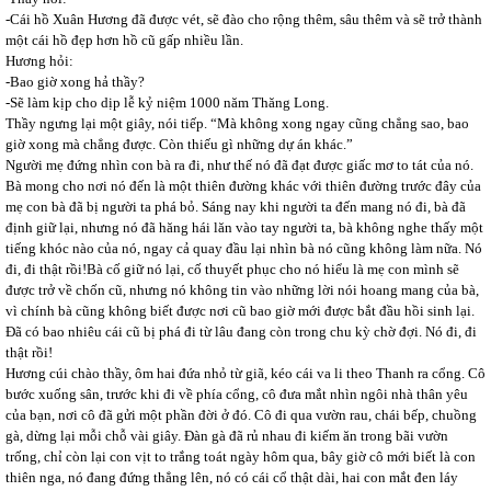
-Cái hồ Xuân Hương đã được vét, sẽ đào cho rộng thêm, sâu thêm và sẽ trở thành
một cái hồ đẹp hơn hồ cũ gấp nhiều lần.
Hương hỏi:
-Bao giờ xong hả thầy?
-Sẽ làm kịp cho dịp lễ kỷ niệm 1000 năm Thăng Long.
Thầy ngưng lại một giây, nói tiếp. “Mà không xong ngay cũng chẳng sao, bao
giờ xong mà chẳng được. Còn thiếu gì những dự án khác.”
Người mẹ đứng nhìn con bà ra đi, như thế nó đã đạt được giấc mơ to tát của nó.
Bà mong cho nơi nó đến là một thiên đường khác với thiên đường trước đây của
mẹ con bà đã bị người ta phá bỏ. Sáng nay khi người ta đến mang nó đi, bà đã
định giữ lại, nhưng nó đã hăng hái lăn vào tay người ta, bà không nghe thấy một
tiếng khóc nào của nó, ngay cả quay đầu lại nhìn bà nó cũng không làm nữa. Nó
đi, đi thật rồi!Bà cố giữ nó lại, cố thuyết phục cho nó hiểu là mẹ con mình sẽ
được trở về chốn cũ, nhưng nó không tin vào những lời nói hoang mang của bà,
vì chính bà cũng không biết được nơi cũ bao giờ mới được bắt đầu hồi sinh lại.
Đã có bao nhiêu cái cũ bị phá đi từ lâu đang còn trong chu kỳ chờ đợi. Nó đi, đi
thật rồi!
Hương cúi chào thầy, ôm hai đứa nhỏ từ giã, kéo cái va li theo Thanh ra cổng. Cô
bước xuống sân, trước khi đi về phía cổng, cô đưa mắt nhìn ngôi nhà thân yêu
của bạn, nơi cô đã gửi một phần đời ở đó. Cô đi qua vườn rau, chái bếp, chuồng
gà, dừng lại mỗi chỗ vài giây. Đàn gà đã rủ nhau đi kiếm ăn trong bãi vườn
trống, chỉ còn lại con vịt to trắng toát ngày hôm qua, bây giờ cô mới biết là con
thiên nga, nó đang đứng thẳng lên, nó có cái cổ thật dài, hai con mắt đen láy