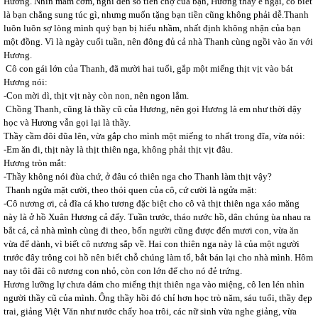
Hương. Nhìn mâm cơm, nghĩ đến số tiền chợ của bạn, Hương thấy e ngại, cô biết
là bạn chẳng sung túc gì, nhưng muốn tặng bạn tiền cũng không phải dễ.Thanh
luôn luôn sợ lòng mình quý bạn bị hiểu nhầm, nhất định không nhận của bạn
một đồng. Vì là ngày cuối tuần, nên đông đủ cả nhà Thanh cùng ngồi vào ăn với
Hương.
Cô con gái lớn của Thanh, đã mười hai tuổi, gắp một miếng thịt vịt vào bát
Hương nói:
-Con mời dì, thịt vịt này còn non, nên ngon lắm.
Chồng Thanh, cũng là thầy cũ của Hương, nên gọi Hương là em như thời dậy
học và Hương vẫn gọi lại là thầy.
Thầy cầm đôi đũa lên, vừa gắp cho mình một miếng to nhất trong đĩa, vừa nói:
-Em ăn đi, thịt này là thịt thiên nga, không phải thịt vịt đâu.
Hương tròn mắt:
-Thầy không nói đùa chứ, ở đâu có thiên nga cho Thanh làm thịt vậy?
Thanh ngửa mặt cười, theo thói quen của cô, cứ cười là ngửa mặt:
-Cô nương ơi, cả đĩa cá kho tương đặc biệt cho cô và thịt thiên nga xáo măng
này là ở hồ Xuân Hương cả đấy. Tuần trước, tháo nước hồ, dân chúng ùa nhau ra
bắt cá, cả nhà mình cùng đi theo, bốn người cũng được đến mươi con, vừa ăn
vừa để dành, vì biết cô nương sắp về. Hai con thiên nga này là của một người
trước đây trông coi hồ nên biết chỗ chúng làm tổ, bắt bán lại cho nhà mình. Hôm
nay tôi đãi cô nương con nhỏ, còn con lớn để cho nó đẻ trứng.
Hương lưỡng lự chưa dám cho miếng thịt thiên nga vào miệng, cô len lén nhìn
người thầy cũ của mình. Ông thầy hồi đó chỉ hơn học trò năm, sáu tuổi, thầy đẹp
trai, giảng Việt Văn như nước chẩy hoa trôi, các nữ sinh vừa nghe giảng, vừa