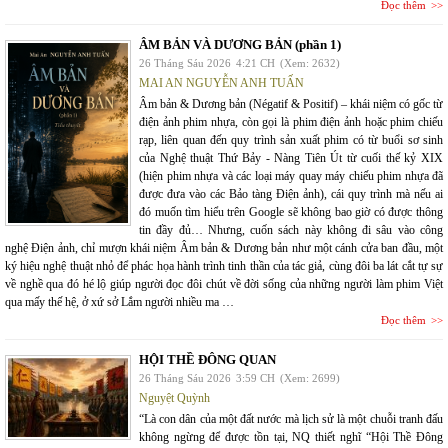
Đọc thêm
ÂM BẢN VÀ DƯƠNG BẢN (phần 1)
26 Tháng Sáu 2026
4:21 CH
(Xem: 2632)
MAI AN NGUYỄN ANH TUẤN
Âm bản & Dương bản (Négatif & Positif) – khái niệm có gốc từ
điện ảnh phim nhựa, còn gọi là phim điện ảnh hoặc phim chiếu
rạp, liên quan đến quy trình sản xuất phim có từ buổi sơ sinh
của Nghệ thuật Thứ Bảy - Nàng Tiên Út từ cuối thế kỷ XIX
(hiện phim nhựa và các loại máy quay máy chiếu phim nhựa đã
được đưa vào các Bảo tàng Điện ảnh), cái quy trình mà nếu ai
đó muốn tìm hiểu trên Google sẽ không bao giờ có được thông
tin đầy đủ… Nhưng, cuốn sách này không đi sâu vào công
nghệ Điện ảnh, chỉ mượn khái niệm Âm bản & Dương bản như một cánh cửa ban đầu, một
ký hiệu nghệ thuật nhỏ để phác họa hành trình tinh thần của tác giả, cùng đôi ba lát cắt tự sự
về nghề qua đó hé lộ giúp người đọc đôi chút về đời sống của những người làm phim Việt
qua mấy thế hệ, ở xứ sở Lắm người nhiều ma …
Đọc thêm
HỘI THỀ ĐÔNG QUAN
26 Tháng Sáu 2026
3:59 CH
(Xem: 2699)
Nguyệt Quỳnh
“Là con dân của một đất nước mà lịch sử là một chuỗi tranh đấu
không ngừng để được tồn tại, NQ thiết nghĩ “Hội Thề Đông