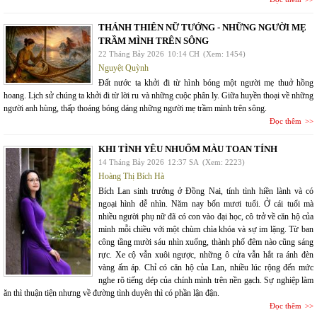
THÁNH THIÊN NỮ TƯỚNG - NHỮNG NGƯỜI MẸ
TRẦM MÌNH TRÊN SÔNG
22 Tháng Bảy 2026
10:14 CH
(Xem: 1454)
Nguyệt Quỳnh
Đất nước ta khởi đi từ hình bóng một người mẹ thuở hồng
hoang. Lịch sử chúng ta khởi đi từ lời ru và những cuộc phân ly. Giữa huyền thoại về những
người anh hùng, thấp thoáng bóng dáng những người mẹ trầm mình trên sông.
Đọc thêm
KHI TÌNH YÊU NHUỐM MÀU TOAN TÍNH
14 Tháng Bảy 2026
12:37 SA
(Xem: 2223)
Hoàng Thị Bích Hà
Bích Lan sinh trưởng ở Đồng Nai, tính tình hiền lành và có
ngoại hình dễ nhìn. Năm nay bốn mươi tuổi. Ở cái tuổi mà
nhiều người phụ nữ đã có con vào đại học, cô trở về căn hộ của
mình mỗi chiều với một chùm chìa khóa và sự im lặng. Từ ban
công tầng mười sáu nhìn xuống, thành phố đêm nào cũng sáng
rực. Xe cộ vẫn xuôi ngược, những ô cửa vẫn hắt ra ánh đèn
vàng ấm áp. Chỉ có căn hộ của Lan, nhiều lúc rộng đến mức
nghe rõ tiếng dép của chính mình trên nền gạch. Sự nghiệp làm
ăn thì thuận tiện nhưng về đường tình duyên thì có phần lận đận.
Đọc thêm