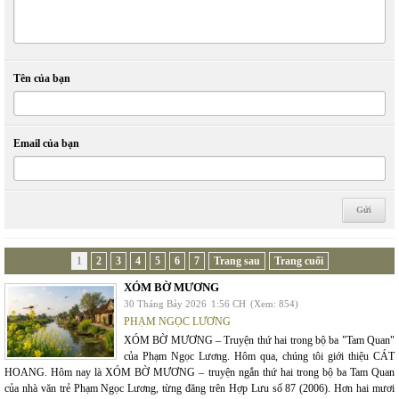
Tên của bạn
Email của bạn
1
2
3
4
5
6
7
Trang sau
Trang cuối
XÓM BỜ MƯƠNG
30 Tháng Bảy 2026
1:56 CH
(Xem: 854)
PHẠM NGỌC LƯƠNG
XÓM BỜ MƯƠNG – Truyện thứ hai trong bộ ba "Tam Quan"
của Phạm Ngọc Lương. Hôm qua, chúng tôi giới thiệu CÁT
HOANG. Hôm nay là XÓM BỜ MƯƠNG – truyện ngắn thứ hai trong bộ ba Tam Quan
của nhà văn trẻ Phạm Ngọc Lương, từng đăng trên Hợp Lưu số 87 (2006). Hơn hai mươi