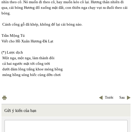
nhìn theo cô. Nó muốn đi theo cô, hay muốn kéo cô lại. Hương thản nhiên đi
qua, cái bóng Hương đổ xuống mặt đất, con thiên nga chạy vụt ra đuổi theo cái
bóng.
Cánh cổng gỗ đã khép, không để lại cái bóng nào.
Trần Mộng Tú
Viết cho Hồ Xuân Hương-Đà Lạt
(*) Lược dịch
Một nga, một nga, làm thành đôi
cả hai ngước mặt tới cổng trời
dưới đám lông trắng khoe móng hồng
móng hồng sóng biếc cùng dỡn chơi
Trước
Sau
Gửi ý kiến của bạn