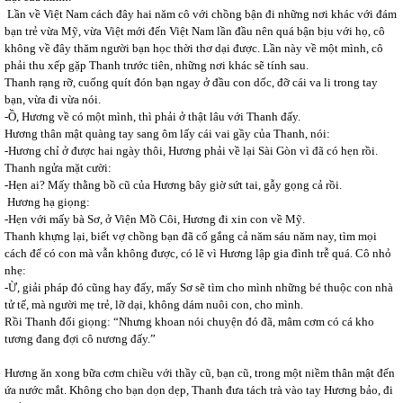
Lần về Việt Nam cách đây hai năm cô với chồng bận đi những nơi khác với đám
bạn trẻ vừa Mỹ, vừa Việt mới đến Việt Nam lần đầu nên quá bận bịu với họ, cô
không về đây thăm người bạn học thời thơ dại được. Lần này về một mình, cô
phải thu xếp gặp Thanh trước tiên, những nơi khác sẽ tính sau.
Thanh rạng rỡ, cuống quít đón bạn ngay ở đầu con dốc, đỡ cái va li trong tay
bạn, vừa đi vừa nói.
-Ồ, Hương về có một mình, thì phải ở thật lâu với Thanh đấy.
Hương thân mật quàng tay sang ôm lấy cái vai gầy của Thanh, nói:
-Hương chỉ ở được hai ngày thôi, Hương phải về lại Sài Gòn vì đã có hẹn rồi.
Thanh ngửa mặt cười:
-Hẹn ai? Mấy thằng bồ cũ của Hương bây giờ sứt tai, gẫy gọng cả rồi.
Hương hạ giọng:
-Hẹn với mấy bà Sơ, ở Viện Mồ Côi, Hương đi xin con về Mỹ.
Thanh khựng lại, biết vợ chồng bạn đã cố gắng cả năm sáu năm nay, tìm mọi
cách để có con mà vẫn không được, có lẽ vì Hương lập gia đình trễ quá. Cô nhỏ
nhẹ:
-Ừ, giải pháp đó cũng hay đấy, mấy Sơ sẽ tìm cho mình những bé thuộc con nhà
tử tế, mà người mẹ trẻ, lỡ dại, không dám nuôi con, cho mình.
Rồi Thanh đổi giọng: “Nhưng khoan nói chuyện đó đã, mâm cơm có cá kho
tương đang đợi cô nương đấy.”
Hương ăn xong bữa cơm chiều với thầy cũ, bạn cũ, trong một niềm thân mật đến
ứa nước mắt. Không cho bạn dọn dẹp, Thanh đưa tách trà vào tay Hương bảo, đi