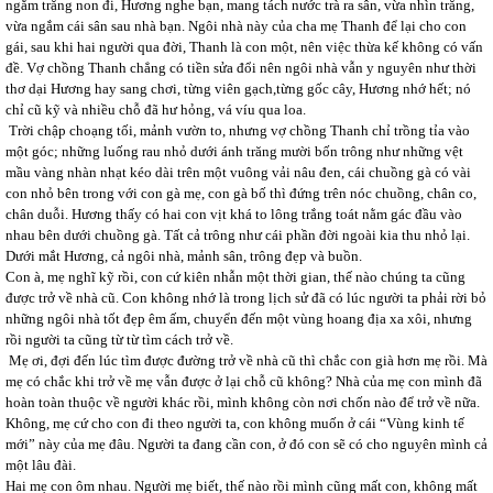
ngắm trăng non đi, Hương nghe bạn, mang tách nước trà ra sân, vừa nhìn trăng,
vừa ngắm cái sân sau nhà bạn. Ngôi nhà này của cha mẹ Thanh để lại cho con
gái, sau khi hai người qua đời, Thanh là con một, nên việc thừa kế không có vấn
đề. Vợ chồng Thanh chẳng có tiền sửa đổi nên ngôi nhà vẫn y nguyên như thời
thơ dại Hương hay sang chơi, từng viên gạch,từng gốc cây, Hương nhớ hết; nó
chỉ cũ kỹ và nhiều chỗ đã hư hỏng, vá víu qua loa.
Trời chập choạng tối, mảnh vườn to, nhưng vợ chồng Thanh chỉ trồng tỉa vào
một góc; những luống rau nhỏ dưới ánh trăng mười bốn trông như những vệt
mầu vàng nhàn nhạt kéo dài trên một vuông vải nâu đen, cái chuồng gà có vài
con nhỏ bên trong với con gà mẹ, con gà bố thì đứng trên nóc chuồng, chân co,
chân duỗi. Hương thấy có hai con vịt khá to lông trắng toát nằm gác đầu vào
nhau bên dưới chuồng gà. Tất cả trông như cái phần đời ngoài kia thu nhỏ lại.
Dưới mắt Hương, cả ngôi nhà, mảnh sân, trông đẹp và buồn.
Con à, mẹ nghĩ kỹ rồi, con cứ kiên nhẫn một thời gian, thế nào chúng ta cũng
được trở về nhà cũ. Con không nhớ là trong lịch sử đã có lúc người ta phải rời bỏ
những ngôi nhà tốt đẹp êm ấm, chuyển đến một vùng hoang địa xa xôi, nhưng
rồi người ta cũng từ từ tìm cách trở về.
Mẹ ơi, đợi đến lúc tìm được đường trở về nhà cũ thì chắc con già hơn mẹ rồi. Mà
mẹ có chắc khi trở về mẹ vẫn được ở lại chỗ cũ không? Nhà của mẹ con mình đã
hoàn toàn thuộc về người khác rồi, mình không còn nơi chốn nào để trở về nữa.
Không, mẹ cứ cho con đi theo người ta, con không muốn ở cái “Vùng kinh tế
mới” này của mẹ đâu. Người ta đang cần con, ở đó con sẽ có cho nguyên mình cả
một lâu đài.
Hai mẹ con ôm nhau. Người mẹ biết, thế nào rồi mình cũng mất con, không mất