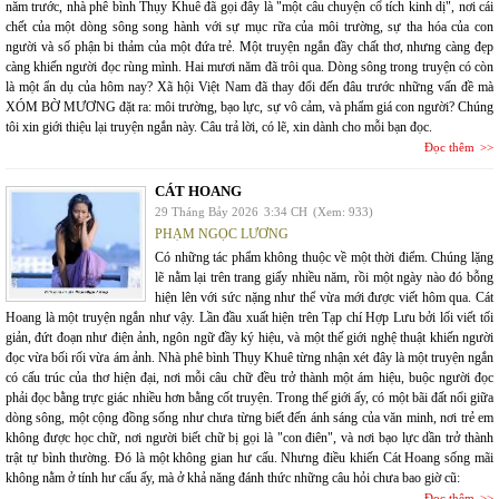
năm trước, nhà phê bình Thụy Khuê đã gọi đây là "một câu chuyện cổ tích kinh dị", nơi cái
chết của một dòng sông song hành với sự mục rữa của môi trường, sự tha hóa của con
người và số phận bi thảm của một đứa trẻ. Một truyện ngắn đầy chất thơ, nhưng càng đẹp
càng khiến người đọc rùng mình. Hai mươi năm đã trôi qua. Dòng sông trong truyện có còn
là một ẩn dụ của hôm nay? Xã hội Việt Nam đã thay đổi đến đâu trước những vấn đề mà
XÓM BỜ MƯƠNG đặt ra: môi trường, bạo lực, sự vô cảm, và phẩm giá con người? Chúng
tôi xin giới thiệu lại truyện ngắn này. Câu trả lời, có lẽ, xin dành cho mỗi bạn đọc.
Đọc thêm
CÁT HOANG
29 Tháng Bảy 2026
3:34 CH
(Xem: 933)
PHẠM NGỌC LƯƠNG
Có những tác phẩm không thuộc về một thời điểm. Chúng lặng
lẽ nằm lại trên trang giấy nhiều năm, rồi một ngày nào đó bỗng
hiện lên với sức nặng như thể vừa mới được viết hôm qua. Cát
Hoang là một truyện ngắn như vậy. Lần đầu xuất hiện trên Tạp chí Hợp Lưu bởi lối viết tối
giản, đứt đoạn như điện ảnh, ngôn ngữ đầy ký hiệu, và một thế giới nghệ thuật khiến người
đọc vừa bối rối vừa ám ảnh. Nhà phê bình Thụy Khuê từng nhận xét đây là một truyện ngắn
có cấu trúc của thơ hiện đại, nơi mỗi câu chữ đều trở thành một ám hiệu, buộc người đọc
phải đọc bằng trực giác nhiều hơn bằng cốt truyện. Trong thế giới ấy, có một bãi đất nổi giữa
dòng sông, một cộng đồng sống như chưa từng biết đến ánh sáng của văn minh, nơi trẻ em
không được học chữ, nơi người biết chữ bị gọi là "con điên", và nơi bạo lực dần trở thành
trật tự bình thường. Đó là một không gian hư cấu. Nhưng điều khiến Cát Hoang sống mãi
không nằm ở tính hư cấu ấy, mà ở khả năng đánh thức những câu hỏi chưa bao giờ cũ:
Đọc thêm