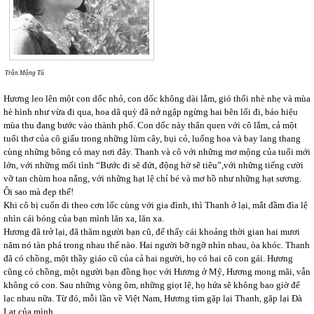
Trần Mộng Tú
Hương leo lên một con dốc nhỏ, con dốc không dài lắm, gió thổi nhè nhẹ và mùa
hè hình như vừa đi qua, hoa dã quỳ đã nở ngập ngừng hai bên lối đi, báo hiệu
mùa thu đang bước vào thành phố. Con dốc này thân quen với cô lắm, cả một
tuổi thơ của cô giấu trong những lùm cây, bụi cỏ, luống hoa và bay lang thang
cùng những bông cỏ may nơi đây. Thanh và cô với những mơ mộng của tuổi mới
lớn, với những mối tình “Bước đi sẽ đứt, động hờ sẽ tiêu”,với những tiếng cười
vỡ tan chùm hoa nắng, với những hạt lệ chỉ bé và mơ hồ như những hạt sương.
Ôi sao mà đẹp thế!
Khi cô bị cuốn đi theo cơn lốc cùng với gia đình, thì Thanh ở lại, mắt đầm đìa lệ
nhìn cái bóng của bạn mình lăn xa, lăn xa.
Hương đã trở lại, đã thăm người bạn cũ, để thấy cái khoảng thời gian hai mươi
năm nó tàn phá trong nhau thế nào. Hai người bỡ ngỡ nhìn nhau, òa khóc. Thanh
đã có chồng, một thầy giáo cũ của cả hai người, họ có hai cô con gái. Hương
cũng có chồng, một người bạn đồng học với Hương ở Mỹ, Hương mong mãi, vẫn
không có con. Sau những vòng ôm, những giọt lệ, họ hứa sẽ không bao giờ để
lạc nhau nữa. Từ đó, mỗi lần về Việt Nam, Hương tìm gặp lại Thanh, gặp lại Đà
Lạt của mình.