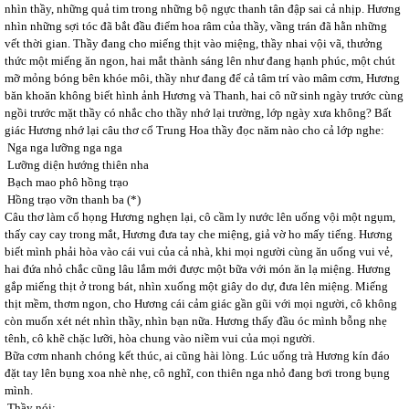
nhìn thầy, những quả tim trong những bộ ngực thanh tân đập sai cả nhịp. Hương
nhìn những sợi tóc đã bắt đầu điểm hoa râm của thầy, vầng trán đã hằn những
vết thời gian. Thầy đang cho miếng thịt vào miệng, thầy nhai vội vã, thưởng
thức một miếng ăn ngon, hai mắt thành sáng lên như đang hạnh phúc, một chút
mỡ mỏng bóng bên khóe môi, thầy như đang để cả tâm trí vào mâm cơm, Hương
băn khoăn không biết hình ảnh Hương và Thanh, hai cô nữ sinh ngày trước cùng
ngồi trước mặt thầy có nhắc cho thầy nhớ lại trường, lớp ngày xưa không? Bất
giác Hương nhớ lại câu thơ cổ Trung Hoa thầy đọc năm nào cho cả lớp nghe:
Nga nga lưỡng nga nga
Lưỡng diện hướng thiên nha
Bạch mao phô hồng trạo
Hồng trạo vỡn thanh ba (*)
Câu thơ làm cổ họng Hương nghẹn lại, cô cầm ly nước lên uống vội một ngụm,
thấy cay cay trong mắt, Hương đưa tay che miệng, giả vờ ho mấy tiếng. Hương
biết mình phải hòa vào cái vui của cả nhà, khi mọi người cùng ăn uống vui vẻ,
hai đứa nhỏ chắc cũng lâu lắm mới được một bữa với món ăn lạ miệng. Hương
gắp miếng thịt ở trong bát, nhìn xuống một giây do dự, đưa lên miệng. Miếng
thịt mềm, thơm ngon, cho Hương cái cảm giác gần gũi với mọi người, cô không
còn muốn xét nét nhìn thầy, nhìn bạn nữa. Hương thấy đầu óc mình bỗng nhẹ
tênh, cô khẽ chặc lưỡi, hòa chung vào niềm vui của mọi người.
Bữa cơm nhanh chóng kết thúc, ai cũng hài lòng. Lúc uống trà Hương kín đáo
đặt tay lên bụng xoa nhè nhẹ, cô nghĩ, con thiên nga nhỏ đang bơi trong bụng
mình.
Thầy nói: