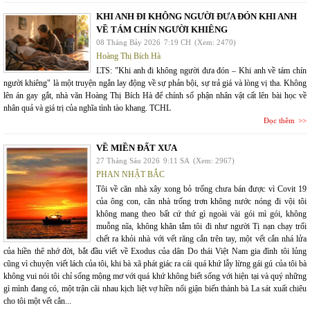
KHI ANH ĐI KHÔNG NGƯỜI ĐƯA ĐÓN KHI ANH
VỀ TÁM CHÍN NGƯỜI KHIÊNG
08 Tháng Bảy 2026
7:19 CH
(Xem: 2470)
Hoàng Thị Bích Hà
LTS: "Khi anh đi không người đưa đón – Khi anh về tám chín
người khiêng" là một truyện ngắn lay động về sự phản bội, sự trả giá và lòng vị tha. Không
lên án gay gắt, nhà văn Hoàng Thị Bích Hà để chính số phận nhân vật cất lên bài học về
nhân quả và giá trị của nghĩa tình tào khang. TCHL
Đọc thêm
VỀ MIỀN ĐẤT XƯA
27 Tháng Sáu 2026
9:11 SA
(Xem: 2967)
PHAN NHẬT BẮC
Tôi về căn nhà xây xong bỏ trống chưa bán được vì Covit 19
của ông con, căn nhà trống trơn không nước nóng đi vội tôi
không mang theo bất cứ thứ gì ngoài vài gói mì gói, không
muỗng nĩa, không khăn tắm tôi đi như người Tị nạn chạy trối
chết ra khỏi nhà với vết răng cắn trên tay, một vết cắn nhá lửa
của hiền thê nhớ đời, bắt đầu viết về Exodus của dân Do thái Việt Nam gia đình tôi lủng
cũng vì chuyện viết lách của tôi, khi bà xã phát giác ra cái quá khứ lẫy lừng gái gú của tôi bà
không vui nói tôi chỉ sống mộng mơ với quá khứ không biết sống với hiện tại và quý những
gì mình đang có, một trận cãi nhau kịch liệt vợ hiền nổi giận biến thành bà La sát xuất chiêu
cho tôi một vết cắn...