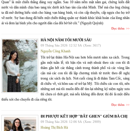
Quan” là một chiến thắng đáng suy ngẫm. Sau 10 năm nếm mật nằm gai, chứng kiến đất
nước và dân mình chịu bao tang tóc dưới ách bạo tàn của nhà Minh. Thế mà cha ông chúng
ta đã mở đường hiếu sinh cho hàng vạn hàng binh, và còn cấp thuyền, cấp ngựa cho họ trở
về nước. Sự bao dung đã biến một chiến thắng quân sự thành khúc khải hoàn của lòng nhân
ái và đem lại bình yên cho người dân của đôi bờ bờ cõi.” (Nguyệt Quỳnh)
Đọc thêm
HÀ NỘI NĂM TÔI MƯỜI SÁU
09 Tháng Sáu 2026
12:52 SA
(Xem: 3617)
Nguyễn Công Khanh
Tôi trở lại thăm Hà-Nội sau hơn bốn mươi năm xa cách. Trong
gần một tuần lễ, tôi bận rộn và mệt nhoài theo các con tôi đi
thăm gần hết các thắng cảnh trong thành phố và các vùng lân
cận mà các con tôi đã lập chương trình từ trước theo đề nghị
trong các sách du lịch. Nơi cuối cùng là đi thăm Tam Cốc, sáng
đi chiều về, và hôm sau sẽ trở lại Mỹ. Tôi chiều các con tôi, nên
những nơi mà tôi muốn đến để tìm lại những kỷ niệm ngày xưa
thì chưa có thời giờ, mà nếu không đến được thì đó là một điều
thiếu xót cho chuyến đi của riêng tôi.
Đọc thêm
ĐI PHƯỢT KẾT HỢP "BẮT GHEN" GIÙM BÀ CHỊ
09 Tháng Sáu 2026
12:06 SA
(Xem: 2909)
Hoàng Thị Bích Hà