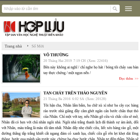
›
Trang nhà
Số Mới
VÔ THƯỜNG
20 Tháng Hai 2019
7:19 CH
(Xem: 22416)
Bên này không ai nghĩ / chỉ nghe họ hát / bóng tôi chảy sau bàn
tay thực chứng / một ngọn nến /
Đọc thêm
TAN CHẢY TRÊN THẢO NGUYÊN
21 Tháng Ba 2016
6:02 SA
(Xem: 20128)
Tôi hận cha, Nhân lẩm bẩm, ba chữ xù xì như ba cây cọc hàng
rào trước nhà giăng đầy căm ghét ngăn cản bước chân thụt thò
của Nhân. Chỉ một với tay, nếu Nhân gõ cửa và chắc cửa sẽ mở,
Nhân đã có hẹn với chủ nhân ngôi nhà. Ngôi nhà trắng thanh lịch đã thành sự ám ảnh, đối
với Nhân, màu trắng là màu tối tăm nhất. Nhân đẩy nhẹ chiếc cửa, liếc xéo hàng rào gỗ, một
đường thẳng tắp trắng khiết cắt ngang đám cỏ xanh lụa, chiếc cửa gỗ rên lẹt khẹt dài lõng
thõng, bước qua mảnh sân trước này, chừng ba chục bước chân, Nhân tự đếm thầm, Nhân sẽ