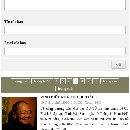
Tên của bạn
Email của bạn
Trang đầu
Trang trước
4
5
6
7
8
9
10
Trang sau
Trang cuối
VĨNH BIỆT NHÀ THƠ DU TỬ LÊ
10 Tháng Mười 2019
8:34 CH
(Xem: 42648)
Vô cùng thương tiếc Nhà thơ DU TỬ LÊ Tục danh Lê Cự
Phách Pháp danh Tính Văn Sanh ngày 10 Tháng 11 Năm 1942
tại Kim Bảng, Hà Nam, Việt Nam đã từ trần vào lúc 8:06 tối
Thứ Hai, ngày 07/10/2019 tại Garden Grove, California, USA
Hưởng thọ 77 tuổi.