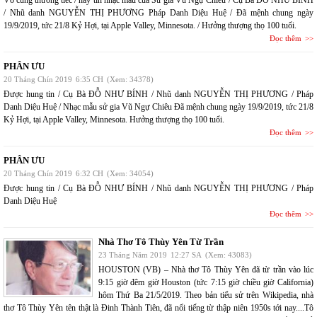
Vô cùng thương tiếc / hay tin nhạc mẫu của Sử gia Vũ Ngự Chiêu / Cụ Bà ĐỖ NHƯ BÍNH
/ Nhũ danh NGUYỄN THỊ PHƯƠNG Pháp Danh Diệu Huệ / Đã mệnh chung ngày
19/9/2019, tức 21/8 Kỷ Hợi, tại Apple Valley, Minnesota. / Hưởng thượng thọ 100 tuổi.
Đọc thêm
PHÂN ƯU
20 Tháng Chín 2019
6:35 CH
(Xem: 34378)
Được hung tin / Cụ Bà ĐỖ NHƯ BÍNH / Nhũ danh NGUYỄN THỊ PHƯƠNG / Pháp
Danh Diệu Huệ / Nhạc mẫu sử gia Vũ Ngự Chiêu Đã mệnh chung ngày 19/9/2019, tức 21/8
Kỷ Hợi, tại Apple Valley, Minnesota. Hưởng thượng thọ 100 tuổi.
Đọc thêm
PHÂN ƯU
20 Tháng Chín 2019
6:32 CH
(Xem: 34054)
Được hung tin / Cụ Bà ĐỖ NHƯ BÍNH / Nhũ danh NGUYỄN THỊ PHƯƠNG / Pháp
Danh Diệu Huệ
Đọc thêm
Nhà Thơ Tô Thùy Yên Từ Trần
23 Tháng Năm 2019
12:27 SA
(Xem: 43083)
HOUSTON (VB) – Nhà thơ Tô Thùy Yên đã từ trần vào lúc
9:15 giờ đêm giờ Houston (tức 7:15 giờ chiều giờ California)
hôm Thứ Ba 21/5/2019. Theo bản tiểu sử trên Wikipedia, nhà
thơ Tô Thùy Yên tên thật là Đinh Thành Tiên, đã nổi tiếng từ thập niên 1950s tới nay....Tô