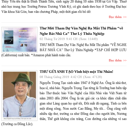
Thùy Yên tên thật là Đinh Thành Tiên, sinh ngày 20 tháng 10 năm 1938 tại Gò Vấp. Thuở
nhỏ học trung học Trường Petrus Trương Vĩnh Ký, có ghi danh theo học ở Trường Đại học
Văn khoa Sài Gòn, ban văn chương Pháp, một thời gian rồi bỏ dở.
Đọc thêm
Thư Mời Tham Dự Văn Nghệ Ra Mắt Thi Phẩm “về
Nghe Bát Nhã Ca” Thơ Lý Thừa Nghiệp
02 Tháng Tư 2019
9:41 CH
(Xem: 11449)
THƯ MỜI Tham Dự Văn Nghệ Ra Mắt Thi phẩm “VỀ NGHE
BÁT NHÃ CA” Thơ Lý Thừa Nghiệp *TẠP CHÍ HỢP LƯU
(California) xuất bản. *Amazon phát hành toàn cầu.
Đọc thêm
THƯ GỬI ANH TẠO Vĩnh biệt một Thi Nhân!
08 Tháng Giêng 2019
4:42 CH
(Xem: 47128)
Nguyễn Trọng Tạo sinh năm 1947 ở Nghệ An. Ông là nhà thơ,
họa sĩ, nhà báo. Nguyễn Trọng Tạo từng là Trưởng ban biên tập
báo Thơ thuộc báo Văn Nghệ của Hội Nhà văn Việt Nam từ
năm 2003 đến 2004. Ông là tác giả các ca khúc đậm chất dân
gian như Làng quan họ quê tôi, Đôi mắt đò ngang, Tình ca bên
một dòng sông, Non nước Cao Bằng, Mẹ tôi... Ông cũng viết
nhiều tập thơ, trường ca như Đồng dao cho người lớn, Nương
thân, Thế giới không còn trăng, Con đường của những vì sao
(Trường ca Đồng Lộc).