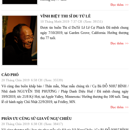
Đọc thêm
VĨNH BIỆT THI SĨ DU TỬ LÊ
10 Tháng Mười 2019
7:37 CH
(Xem: 39151)
Được tin buồn Thi sĩ DuTử Lê Lê Cự Phách Đã mệnh chung
ngày 7/10/2019, tại Garden Grove, California. Hưởng thượng
thọ 77 tuổi.
Đọc thêm
CÁO PHÓ
20 Tháng Chín 2019
6:58 CH
(Xem: 35539)
Vô cùng đau buồn khấp báo / Thân mẫu, Nhạc mẫu chúng tôi / Cụ Bà ĐỖ NHƯ BÍNH /
Nhũ danh NGUYỄN THỊ PHƯƠNG / Pháp Danh Diệu Huệ / Đã mệnh chung ngày
19/9/2019, tức 21/8 Kỷ Hợi, tại Apple Valley, Minnesota./ Hưởng thượng thọ 100 tuổi. Tang
lễ cử hành ngày Chủ Nhật 22/9/2019, tại Fridley, MN.
Đọc thêm
PHÂN ƯU CÙNG SỬ GIA VŨ NGỰ CHIÊU
20 Tháng Chín 2019
6:38 CH
(Xem: 38417)