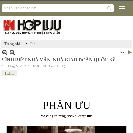
›
Trang nhà
Tin
Sau
VĨNH BIỆT NHÀ VĂN, NHÀ GIÁO DOÃN QUỐC SỸ
31 Tháng Mười 2025
10:09 CH
(Xem: 8858)
TCHL
PHÂN ƯU
Vô cùng thương tiếc khi được tin: