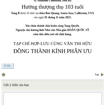
tại
Anaheim California, Hoa Kỳ
Hưởng thượng thọ 103 tuổi
Tang lễ
được tổ chức tại
chùa Bảo Quang, Santa Ana, California, USA
vào ngày
01 tháng 11 năm 2025.
Xin chân thành chia buồn cùng Tang Quyến.
Nguyện cầu hương linh Nhà văn Nhà giáo DOÃN QUỐC SỸ
sớm tiêu diêu nơi cõi vĩnh hằng.
TẠP CHÍ HỢP-LƯU CÙNG VĂN THI HỮU
ĐỒNG THÀNH KÍNH PHÂN ƯU
TCHL
Sau
Gửi ý kiến của bạn