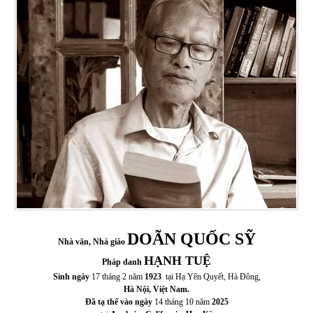
DOÃN QUỐC SỸ
Nhà văn, Nhà giáo
HẠNH TUỆ
Pháp danh
Sinh ngày
17 tháng 2 năm
1923
tại Hạ Yên Quyết, Hà Đông,
Hà Nội, Việt Nam.
Đã tạ thế vào ngày
14 tháng 10 năm
2025