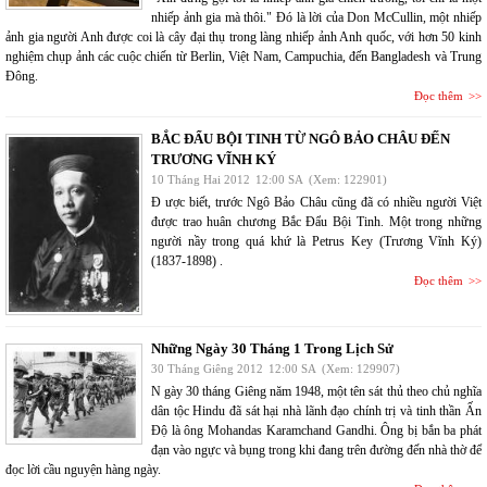
nhiếp ảnh gia mà thôi." Đó là lời của Don McCullin, một nhiếp
ảnh gia người Anh được coi là cây đại thụ trong làng nhiếp ảnh Anh quốc, với hơn 50 kinh
nghiệm chụp ảnh các cuộc chiến từ Berlin, Việt Nam, Campuchia, đến Bangladesh và Trung
Đông.
Đọc thêm
BẮC ĐẨU BỘI TINH TỪ NGÔ BẢO CHÂU ĐẾN
TRƯƠNG VĨNH KÝ
10 Tháng Hai 2012
12:00 SA
(Xem: 122901)
Đ ược biết, trước Ngô Bảo Châu cũng đã có nhiều người Việt
được trao huân chương Bắc Đẩu Bội Tinh. Một trong những
người nầy trong quá khứ là Petrus Key (Trương Vĩnh Ký)
(1837-1898) .
Đọc thêm
Những Ngày 30 Tháng 1 Trong Lịch Sử
30 Tháng Giêng 2012
12:00 SA
(Xem: 129907)
N gày 30 tháng Giêng năm 1948, một tên sát thủ theo chủ nghĩa
dân tộc Hindu đã sát hại nhà lãnh đạo chính trị và tinh thần Ấn
Độ là ông Mohandas Karamchand Gandhi. Ông bị bắn ba phát
đạn vào ngực và bụng trong khi đang trên đường đến nhà thờ để
đọc lời cầu nguyện hàng ngày.