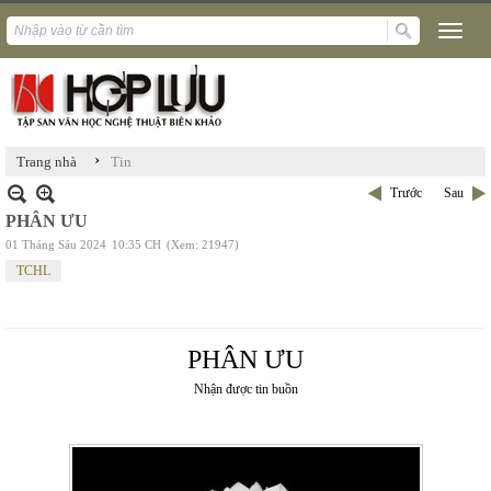
›
Trang nhà
Tin
Trước
Sau
PHÂN ƯU
01 Tháng Sáu 2024
10:35 CH
(Xem: 21947)
TCHL
PHÂN ƯU
Nhận được tin buồn