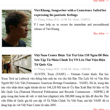
Đọc thêm
Viet Khang, Songwriter with a Conscience Jailed for
expressing his patriotic feelings
21 Tháng Giêng 2012
12:00 SA
(Xem: 126852)
P l ease help us to secure the immediate and unconditional
release of Viet Khang
Đọc thêm
Việt Nam Center Được Tài Trợ Gần 150 Ngàn Để Đưa
Sưu Tập Tù Nhân Chính Trị VN Lên Thư Viện Điện
Tử Quốc Gia
17 Tháng Giêng 2012
12:00 SA
(Xem: 118418)
AUSTIN, Texas (VAHF) -- Vietnam Center thuộc Đại học
Texas Tech tại Lubbock vừa thông báo một tin vui cho hội Bảo Tồn Lịch Sử và Văn Hóa
Người Mỹ Gốc Việt (Vietnamese American Heritage Foundation - VAHF). Đó là, trung tâm
này vừa nhận được ngân khoản tài trợ 144,120 Mỹ kim từ Ủy Ban Xuất Bản Sử liệu và Tài
liệu Quốc Gia (National Historical Publications and Records Commission – NHPRC) để
giúp trung tâm hoàn tất việc vi tính hoá (digitize) trên 200,000 trang tài liệu để đưa lên Thư
viện Điện tử Quốc gia bộ sưu tập về Tù Nhân Chính Trị Việt Nam, mà hội VAHF đã và
đang hợp tác với Việt Nam Center từ năm 2005.
Đọc thêm