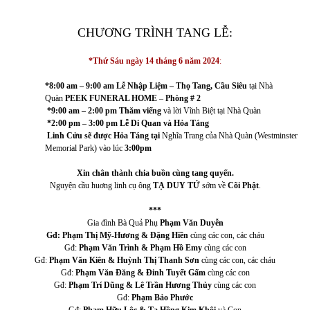
CHƯƠNG TRÌNH TANG LỄ:
*Thứ Sáu ngày 14 tháng 6 năm 2024
:
*8:00 am – 9:00
am
Lễ Nhập Liệm – Thọ Tang, Cầu Siêu
tại Nhà
Quàn
PEEK FUNERAL HOME
–
Phòng # 2
*9:00 am – 2:00 pm
Thăm viếng
và lời Vĩnh Biệt tại Nhà Quàn
*2:00 pm – 3:00 pm Lễ Di Quan và Hỏa Táng
Linh Cửu sẽ được Hỏa Táng tại
Nghĩa Trang của Nhà Quàn (Westminster
Memorial Park) vào lúc
3:00pm
Xin chân thành chia buồn cùng tang quyến.
Nguyện cầu huơng linh cụ ông
TẠ DUY TỨ
sớm về
Cõi Phật
.
***
Gia đình Bà Quả Phụ
Phạm Văn Duyễn
Gđ: Phạm Thị Mỹ-Hương & Đặng Hiền
cùng các con, các cháu
Gđ:
Phạm Văn Trình & Phạm Hồ Emy
cùng các con
Gđ:
Phạm Văn Kiên & Huỳnh Thị Thanh Sơn
cùng các con, các cháu
Gđ:
Phạm Văn Đăng & Đinh Tuyết Gấm
cùng các con
Gđ:
Phạm Trí Dũng & Lê Trần Hương Thủy
cùng các con
Gđ:
Phạm Bảo Phước