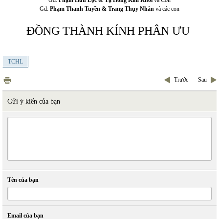
Gđ:
Phạm Hữu Lộc & Tạ Hồng Kim Khôi
và Con
Gđ:
Phạm Thanh Tuyền & Trang Thụy Nhân
và các con
ĐỒNG THÀNH KÍNH PHÂN ƯU
TCHL
Trước
Sau
Gửi ý kiến của bạn
Tên của bạn
Email của bạn