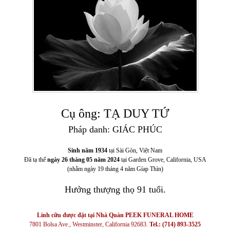
Cụ ông: TẠ DUY TỨ
Pháp danh: GIÁC PHÚC
Sinh năm 1934
tại Sài Gòn, Việt Nam
Đã tạ thế
ngày 26 tháng 05 năm 2024
tại Garden Grove, California, USA
(nhằm ngày 19 tháng 4 năm Gíap Thìn)
Hưởng thượng thọ 91 tuổi.
Linh cữu được đặt tại Nhà Quàn PEEK FUNERAL HOME
7801 Bolsa Ave., Westminster, California 92683.
Tel.: (714) 893-3525