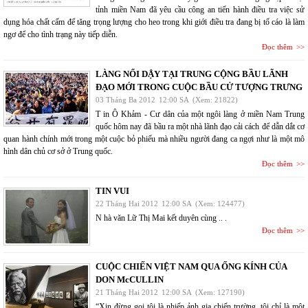
tỉnh miền Nam đã yêu cầu công an tiến hành điều tra việc sử
dụng hóa chất cấm để tăng trọng lượng cho heo trong khi giới điều tra đang bị tố cáo là làm
ngơ để cho tình trạng này tiếp diễn.
Đọc thêm
LÀNG NỔI DẬY TẠI TRUNG CỘNG BẦU LÃNH
ĐẠO MỚI TRONG CUỘC BẦU CỬ TƯỢNG TRƯNG
03 Tháng Ba 2012
12:00 SA
(Xem: 21822)
T in Ô Khảm - Cư dân của một ngôi làng ở miền Nam Trung
quốc hôm nay đã bầu ra một nhà lãnh đạo cải cách để dẫn dắt cơ
quan hành chính mới trong một cuộc bỏ phiếu mà nhiều người đang ca ngợi như là một mô
hình dân chủ cơ sở ở Trung quốc.
Đọc thêm
TIN VUI
22 Tháng Hai 2012
12:00 SA
(Xem: 124477)
N hà văn Lữ Thị Mai kết duyên cùng .. .
Đọc thêm
CUỘC CHIẾN VIỆT NAM QUA ỐNG KÍNH CỦA
DON McCULLIN
21 Tháng Hai 2012
12:00 SA
(Xem: 127190)
“Xin đừng gọi tôi là nhiếp ảnh gia chiến trường, tôi chỉ là một