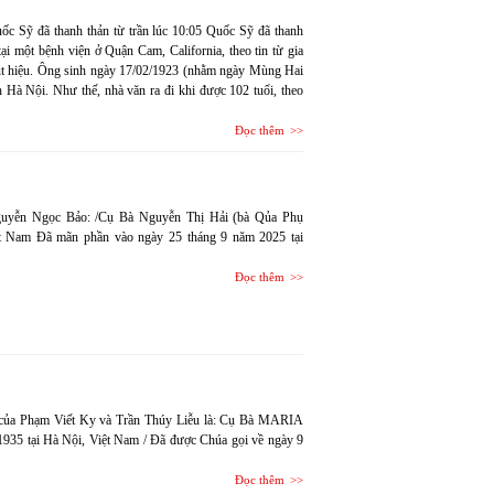
 Sỹ đã thanh thản từ trần lúc 10:05 Quốc Sỹ đã thanh
ại một bệnh viện ở Quận Cam, California, theo tin từ gia
út hiệu. Ông sinh ngày 17/02/1923 (nhằm ngày Mùng Hai
 Hà Nội. Như thế, nhà văn ra đi khi được 102 tuổi, theo
Đọc thêm
Nguyễn Ngọc Bảo: /Cụ Bà Nguyễn Thị Hải (bà Qủa Phụ
t Nam Đã mãn phần vào ngày 25 tháng 9 năm 2025 tại
Đọc thêm
ẫu của Phạm Viết Ky và Trần Thúy Liễu là: Cụ Bà MARIA
5 tại Hà Nội, Việt Nam / Đã được Chúa gọi về ngày 9
Đọc thêm