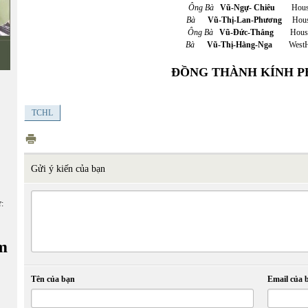
Ông Bà
Vũ-Ngự- Chiêu
Houst
Bà
Vũ-Thị-Lan-Phương
Houst
Ông Bà
Vũ-Đức-Thắng
Houst
Bà
Vũ-Thị-Hằng-Nga
WestHil
ĐỒNG THÀNH KÍNH P
TCHL
Gửi ý kiến của bạn
ữ:
m
Tên của bạn
Email của 