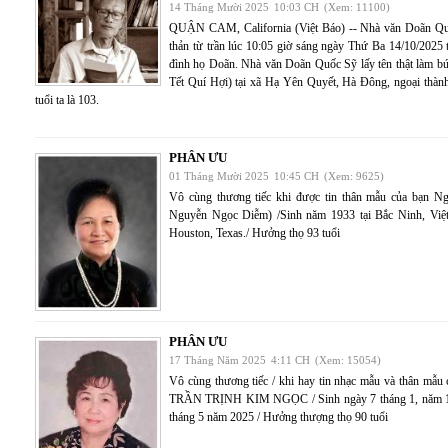
14 Tháng Mười 2025
10:03 CH
(Xem: 11100)
QUẬN CAM, California (Việt Báo) -- Nhà văn Doãn Quốc
thản từ trần lúc 10:05 giờ sáng ngày Thứ Ba 14/10/2025 t
đình họ Doãn. Nhà văn Doãn Quốc Sỹ lấy tên thật làm b
Tết Quí Hợi) tại xã Hạ Yên Quyết, Hà Đông, ngoại thành
tuổi ta là 103.
PHÂN ƯU
01 Tháng Mười 2025
10:45 CH
(Xem: 9625)
Vô cùng thương tiếc khi được tin thân mẫu của bạn 
Nguyễn Ngọc Diễm) /Sinh năm 1933 tại Bắc Ninh, Việ
Houston, Texas./ Hưởng thọ 93 tuổi
PHÂN ƯU
17 Tháng Năm 2025
4:11 CH
(Xem: 15054)
Vô cùng thương tiếc / khi hay tin nhạc mẫu và thân m
TRẦN TRỊNH KIM NGỌC / Sinh ngày 7 tháng 1, năm 193
tháng 5 năm 2025 / Hưởng thượng thọ 90 tuổi