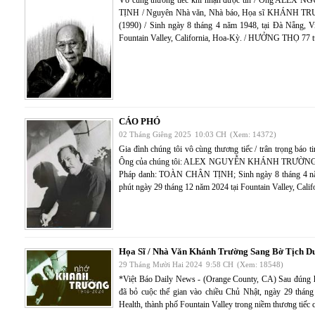
Vô cùng thương tiếc khi nhận được tin / Ông A
TỊNH / Nguyên Nhà văn, Nhà báo, Họa sĩ KHÁNH TRƯỜ
(1990) / Sinh ngày 8 tháng 4 năm 1948, tại Đà Nẵng, 
Fountain Valley, California, Hoa-Kỳ. / HƯỞNG THỌ 77 t
CÁO PHÓ
02 Tháng Giêng 2025
10:03 CH
(Xem: 14372)
Gia đình chúng tôi vô cùng thương tiếc / trân trọng báo 
Ông của chúng tôi: ALEX NGUYỄN KHÁNH TRƯỜNG (N
Pháp danh: TOÀN CHÂN TỊNH; Sinh ngày 8 tháng 4 năm
phút ngày 29 tháng 12 năm 2024 tại Fountain Valley, Calif
Họa Sĩ / Nhà Văn Khánh Trường Sang Bờ Tịch D
29 Tháng Mười Hai 2024
9:58 CH
(Xem: 18548)
*Việt Báo Daily News - (Orange County, CA) Sau đúng h
đã bỏ cuộc thế gian vào chiều Chủ Nhật, ngày 29 tháng
Health, thành phố Fountain Valley trong niềm thương tiếc 