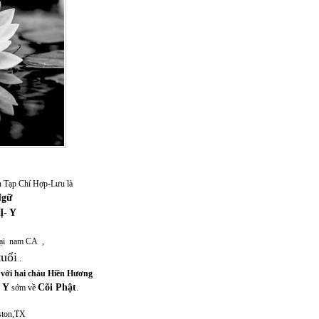
n Tạp Chí Hợp-Lưu là
Ngữ
- Y
tại nam CA ,
uổi
.
 với hai cháu Hiền Hương
- Y
Cõi Phật
sớm về
.
n,TX