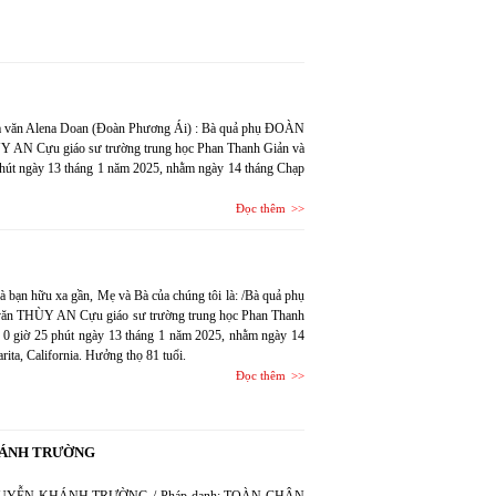
nhà văn Alena Doan (Đoàn Phương Ái) : Bà quả phụ ĐOÀN
N Cựu giáo sư trường trung học Phan Thanh Giản và
phút ngày 13 tháng 1 năm 2025, nhằm ngày 14 tháng Chạp
Đọc thêm
à bạn hữu xa gần, Mẹ và Bà của chúng tôi là: /Bà quả phụ
 THÙY AN Cựu giáo sư trường trung học Phan Thanh
c 0 giờ 25 phút ngày 13 tháng 1 năm 2025, nhằm ngày 14
rita, California. Hưởng thọ 81 tuổi.
Đọc thêm
KHÁNH TRƯỜNG