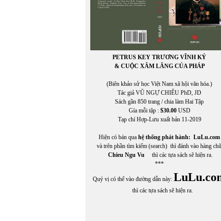
PETRUS KEY TRƯƠNG VĨNH KÝ
& CUỘC XÂM LĂNG CỦA PHÁP
(Biên khảo sử học Việt Nam xã hội văn hóa.)
Tác giả VŨ NGỰ CHIÊU PhD, JD
In Trang
Sách gần 850 trang / chia làm Hai Tập
Gía mỗi tập :
$30.00
USD
Tạp chí Hợp-Lưu xuất bản 11-2019
Hiện có bán qua
hệ thống phát hành:
LuLu.com
và trên phần tìm kiếm (search) thì đánh vào hàng ch
Chieu Ngu Vu
thì các tựa sách sẽ hiện ra.
***
LuLu.co
Quý vị có thể vào đường dẫn này:
thì các tựa sách sẽ hiện ra.