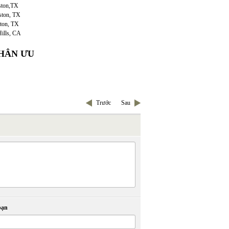
on,TX
on, TX
on, TX
ls, CA
HÂN ƯU
Trước
Sau
bạn