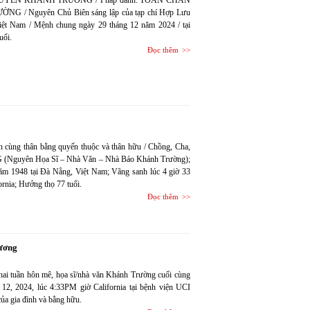
LEX NGUYỄN KHÁNH TRƯỜNG / Pháp danh: TOÀN CHÂN
NG / Nguyên Chủ Biên sáng lập của tạp chí Hợp Lưu
Việt Nam / Mệnh chung ngày 29 tháng 12 năm 2024 / tại
uổi.
Đọc thêm
tin cùng thân bằng quyến thuộc và thân hữu / Chồng, Cha,
guyên Họa Sĩ – Nhà Văn – Nhà Báo Khánh Trường);
 1948 tại Đà Nẵng, Việt Nam; Vãng sanh lúc 4 giờ 33
ornia; Hưởng thọ 77 tuổi.
Đọc thêm
ương
ai tuần hôn mê, họa sĩ/nhà văn Khánh Trường cuối cùng
 12, 2024, lúc 4:33PM giờ California tại bệnh viện UCI
của gia đình và bằng hữu.