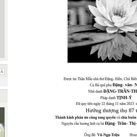
Được tin Thân Mẫu nhà thơ Đặng- Hiền, Chủ Biê
Đặng- văn- 
Cụ Bà quả phụ
ĐẶNG-TRẦN-THỊ
Nhũ danh
TỊNH-Ý
Pháp danh
Đã quy tiên ngày 22 tháng 11 năm 2023 
Hưởng thượng thọ 87 t
Thành kính phân ưu cùng tang quyến
và
chia buồn
Đặng- Trần- Thị
Nguyện cầu huơng linh cụ bà
Ông Bà
Vũ-Ngự-Triệu
Housto