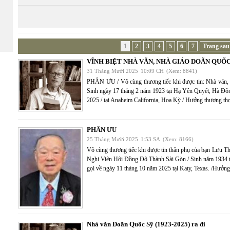
1
2
3
4
5
6
7
Trang sau
VĨNH BIỆT NHÀ VĂN, NHÀ GIÁO DOÃN QUỐC
31 Tháng Mười 2025
10:09 CH
(Xem: 8841)
PHÂN ƯU / Vô cùng thương tiếc khi được tin: Nhà 
Sinh ngày 17 tháng 2 năm 1923 tại Hạ Yên Quyết, Hà Đôn
2025 / tại Anaheim California, Hoa Kỳ / Hưởng thượng thọ
PHÂN ƯU
25 Tháng Mười 2025
1:53 SA
(Xem: 8166)
Vô cùng thương tiếc khi được tin thân phụ của bạn Lưu 
Nghị Viên Hội Đồng Đô Thành Sài Gòn / Sinh năm 1934 t
gọi về ngày 11 tháng 10 năm 2025 tại Katy, Texas. /Hưởng
Nhà văn Doãn Quốc Sỹ (1923-2025) ra đi