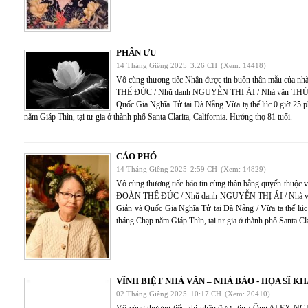
PHÂN ƯU
14 Tháng Giêng 2025
3:26 CH
(Xem: 14418)
Vô cùng thương tiếc Nhận được tin buồn thân mẫu của 
THẾ ĐỨC / Nhũ danh NGUYỄN THỊ ÁI / Nhà văn THÙY A
Quốc Gia Nghĩa Tử tại Đà Nẵng Vừa tạ thế lúc 0 giờ 25 
năm Giáp Thìn, tại tư gia ở thành phố Santa Clarita, California. Hưởng thọ 81 tuổi.
CÁO PHÓ
14 Tháng Giêng 2025
2:59 CH
(Xem: 14829)
Vô cùng thương tiếc báo tin cùng thân bằng quyến thuộc v
ĐOÀN THẾ ĐỨC / Nhũ danh NGUYỄN THỊ ÁI / Nhà văn
Giản và Quốc Gia Nghĩa Tử tại Đà Nẵng / Vừa tạ thế lú
tháng Chạp năm Giáp Thìn, tại tư gia ở thành phố Santa Cla
VĨNH BIỆT NHÀ VĂN – NHÀ BÁO - HỌA SĨ 
02 Tháng Giêng 2025
10:17 CH
(Xem: 20410)