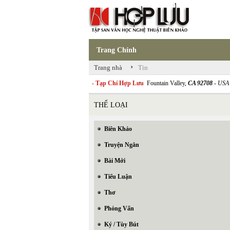
Trang Chính
›
Trang nhà
Tin
- Tạp Chí Hợp Lưu
Fountain Valley,
CA 92708
- USA
THỂ LOẠI
Biên Khảo
Truyện Ngắn
Bài Mới
Tiểu Luận
Thơ
Phỏng Vấn
Ký / Tùy Bút