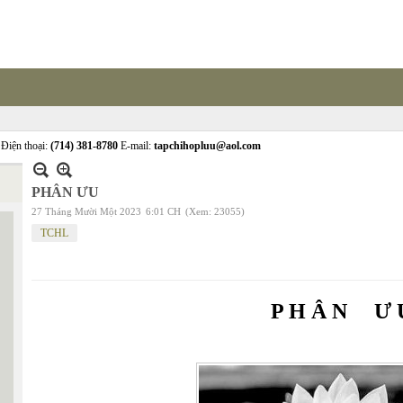
Điện thoại:
(714) 381-8780
E-mail:
tapchihopluu@aol.com
PHÂN ƯU
27 Tháng Mười Một 2023
6:01 CH
(Xem: 23055)
TCHL
P H Â N Ư 