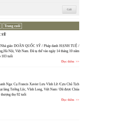
Trang cuối
 SỸ
văn, Nhà giáo DOÃN QUỐC SỸ / Pháp danh HẠNH TUỆ /
g,Hà Nội, Việt Nam. Đã tạ thế vào ngày 14 tháng 10 năm
 103 tuổi
Đọc thêm
Thanh Nga: Cụ Francis Xavier Lưu Vĩnh Lữ /Cựu Chủ Tịch
ại làng Tưởng Lộc, Vĩnh Long, Việt Nam / Đã được Chúa
 thượng thọ 92 tuổi
Đọc thêm