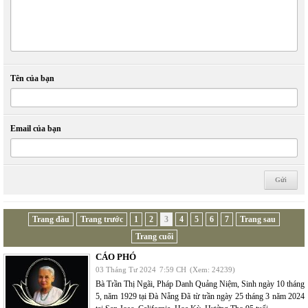
Tên của bạn
Email của bạn
Trang đầu
Trang trước
1
2
3
4
5
6
7
Trang sau
Trang cuối
CÁO PHÓ
03 Tháng Tư 2024
7:59 CH
(Xem: 24239)
Bà Trần Thị Ngãi, Pháp Danh Quảng Niệm, Sinh ngày 10 tháng
5, năm 1929 tại Đà Nẵng Đã từ trần ngày 25 tháng 3 năm 2024