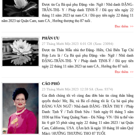
Được tin Cụ Bà quả phụ Đặng- văn- Ngữ / Nhũ danh ĐẶNG-
TRẦN-THỊ- Y / Pháp danh TỊNH-Ý / Đã quy tiên ngày 22
tháng 11 năm 2023 tại nam CA / Đã quy tiên ngày 22 tháng 11
năm 2023 tại Quận Cam, nam CA , Hưởng thượng thọ 87 tuổi .
Đọc thêm
PHÂN ƯU
27 Tháng Mười Một 2023
6:01 CH
(Xem: 23094)
Được tin Thân Mẫu nhà thơ Đặng- Hiền, Chủ Biên Tạp Chí
Hợp Lưu là / Cụ Bà quả phụ Đặng- văn- Ngữ / Nhũ danh
ĐẶNG-TRẦN-THỊ- Y / Pháp danh TỊNH-Ý / Đã quy tiên
ngày 22 tháng 11 năm 2023 tại nam CA , Hưởng thọ 87 tuổi .
Đọc thêm
CÁO PHÓ
23 Tháng Mười Một 2023
12:59 SA
(Xem: 9374)
Gia đình chúng tôi vô cùng đau đớn báo tin cùng thân bằng
quyến thuộc/ Mẹ, Bà, và Bà cố chúng tôi là: Cụ bà quả phụ
ĐẶNG VĂN NGỮ / Nhủ danh ĐẶNG -TRẦN THỊ Y / Pháp
Danh: Tịnh Ý / Tuổi Đinh Sửu / Sinh ngày 01 tháng 5 năm
1936 tại Hòa Vang Quảng Nam – Đà Nẵng- VN / Đã tạ thế vào
lúc 6 giờ 55 phút sáng ngày 22 tháng 11 năm 2023 / tại Quận
Cam, California, USA. /(Âm lịch là ngày 10 tháng 10 năm Quý
Mão) / HƯỞNG THƯỢNG THỌ 87 TUỔI.