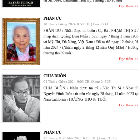
tại San Jose, California, Hoa Kỳ. Hưởng Thọ 95 tuổi
Đọc thêm
PHÂN ƯU
18 Tháng Giêng 2024
8:59 CH
(Xem: 22415)
PHÂN ƯU / Nhận được tin buồn / Cụ Bà : PHẠM THỊ SỰ /
Pháp danh Quảng Diệu Nhẫn / Sinh ngày 7 tháng 3 năm 1935
tại Mỹ Thi, Đà Nẵng, Việt Nam / Đã tạ thế ngày 12 tháng 01
năm 2024 / (Nhằm ngày 2 tháng 12 năm Quý Mão) / Hưởng
thượng thọ 89 tuổi.
Đọc thêm
CHIA BUỒN
04 Tháng Giêng 2024
9:03 CH
(Xem: 24693)
CHIA BUỒN / Nhận được tin trễ / Văn Thi Sĩ / Nhạc Sĩ
Nguyễn Đình Toàn / từ trần vào ngày 28 tháng 11 năm 2023 tại
Nam California / HƯỞNG THỌ 87 TUỔI
Đọc thêm
PHÂN ƯU
27 Tháng Mười Một 2023
6:15 CH
(Xem: 21075)