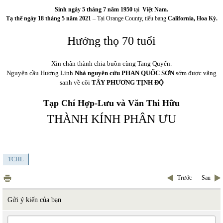
Sinh ngày 5 tháng 7 năm 1950
tại
Việt Nam.
Tạ thế ngày 18 tháng 5 năm 2021
– Tại Orange County, tiểu bang
California, Hoa Kỳ.
Hưởng thọ 70 tuổi
Xin chân thành chia buồn cùng Tang Quyến.
Nguyện cầu Hương Linh
N
hà nguyên cứu PHAN QUỐC SƠN
sớm được vãng
sanh về cõi
TÂY PHƯƠNG TỊNH ĐỘ
Tạp Chí Hợp-Lưu và Văn Thi Hữu
THÀNH KÍNH PHÂN ƯU
TCHL
Trước
Sau
Gửi ý kiến của bạn