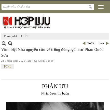
›
Trang nhà
Tin
Trước
Sau
Vĩnh biệt Nhà nguyên cứu về trống đồng, gốm sứ Phan Quốc
Sơn
28 Tháng Năm 2021
12:17 SA
(Xem: 32686)
TCHL
PHÂN ƯU
Nhận được tin buồn