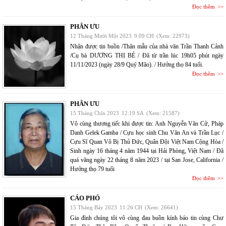
Đọc thêm
PHÂN ƯU
12 Tháng Mười Một 2023
9:09 CH
(Xem: 22973)
Nhận được tin buồn /Thân mẫu của nhà văn Trần Thanh Cảnh
/Cụ bà DƯƠNG THỊ BÉ / Đã từ trần lúc 19h05 phút ngày
11/11/2023 (ngày 28/9 Quý Mão). / Hưởng thọ 84 tuổi.
Đọc thêm
PHÂN ƯU
15 Tháng Chín 2023
12:19 SA
(Xem: 21587)
Vô cùng thương tiếc khi được tin: Anh Nguyễn Văn Cử, Pháp
Danh Gelek Gamba / Cựu học sinh Chu Văn An và Trần Lục /
Cựu Sĩ Quan Võ Bị Thủ Đức, Quân Đội Việt Nam Cộng Hòa /
Sinh ngày 16 tháng 4 năm 1944 tại Hải Phòng, Việt Nam / Đã
quá vãng ngày 22 tháng 8 năm 2023 / tại San Jose, California /
Hưởng thọ 79 tuổi
Đọc thêm
CÁO PHÓ
15 Tháng Bảy 2023
11:26 CH
(Xem: 26641)
Gia đình chúng tôi vô cùng đau buồn kính báo tin cùng Chư