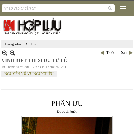
›
Trang nhà
Tin
Trước
Sau
VĨNH BIỆT THI SĨ DU TỬ LÊ
10 Tháng Mười 2019
7:37 CH
(Xem: 39124)
NGUYÊN VŨ VŨ NGỰ CHIÊU
PHÂN ƯU
Được tin buồn