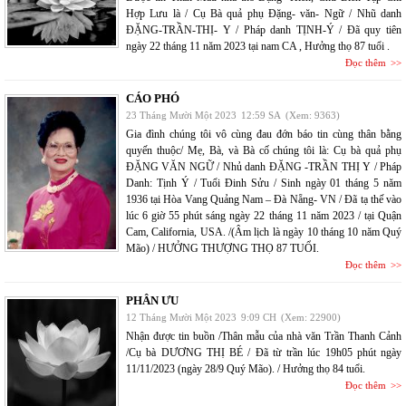
Hợp Lưu là / Cụ Bà quả phụ Đặng- văn- Ngữ / Nhũ danh
ĐẶNG-TRẦN-THỊ- Y / Pháp danh TỊNH-Ý / Đã quy tiên
ngày 22 tháng 11 năm 2023 tại nam CA , Hưởng thọ 87 tuổi .
Đọc thêm
CÁO PHÓ
23 Tháng Mười Một 2023
12:59 SA
(Xem: 9363)
Gia đình chúng tôi vô cùng đau đớn báo tin cùng thân bằng
quyến thuộc/ Mẹ, Bà, và Bà cố chúng tôi là: Cụ bà quả phụ
ĐẶNG VĂN NGỮ / Nhủ danh ĐẶNG -TRẦN THỊ Y / Pháp
Danh: Tịnh Ý / Tuổi Đinh Sửu / Sinh ngày 01 tháng 5 năm
1936 tại Hòa Vang Quảng Nam – Đà Nẵng- VN / Đã tạ thế vào
lúc 6 giờ 55 phút sáng ngày 22 tháng 11 năm 2023 / tại Quận
Cam, California, USA. /(Âm lịch là ngày 10 tháng 10 năm Quý
Mão) / HƯỞNG THƯỢNG THỌ 87 TUỔI.
Đọc thêm
PHÂN ƯU
12 Tháng Mười Một 2023
9:09 CH
(Xem: 22900)
Nhận được tin buồn /Thân mẫu của nhà văn Trần Thanh Cảnh
/Cụ bà DƯƠNG THỊ BÉ / Đã từ trần lúc 19h05 phút ngày
11/11/2023 (ngày 28/9 Quý Mão). / Hưởng thọ 84 tuổi.
Đọc thêm