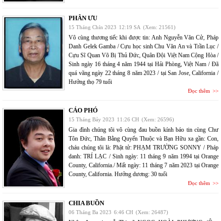
PHÂN ƯU
15 Tháng Chín 2023
12:19 SA
(Xem: 21561)
Vô cùng thương tiếc khi được tin: Anh Nguyễn Văn Cử, Pháp
Danh Gelek Gamba / Cựu học sinh Chu Văn An và Trần Lục /
Cựu Sĩ Quan Võ Bị Thủ Đức, Quân Đội Việt Nam Cộng Hòa /
Sinh ngày 16 tháng 4 năm 1944 tại Hải Phòng, Việt Nam / Đã
quá vãng ngày 22 tháng 8 năm 2023 / tại San Jose, California /
Hưởng thọ 79 tuổi
Đọc thêm
CÁO PHÓ
15 Tháng Bảy 2023
11:26 CH
(Xem: 26596)
Gia đình chúng tôi vô cùng đau buồn kính báo tin cùng Chư
Tôn Đức, Thân Bằng Quyến Thuộc và Bạn Hữu xa gần: Con,
cháu chúng tôi là: Phật tử: PHẠM TRƯỜNG SONNY / Pháp
danh: TRÍ LẠC / Sinh ngày: 11 tháng 9 năm 1994 tại Orange
County, California./ Mất ngày: 11 tháng 7 năm 2023 tại Orange
County, California. Hưởng dương: 30 tuổi
Đọc thêm
CHIA BUỒN
06 Tháng Ba 2023
6:46 CH
(Xem: 26487)