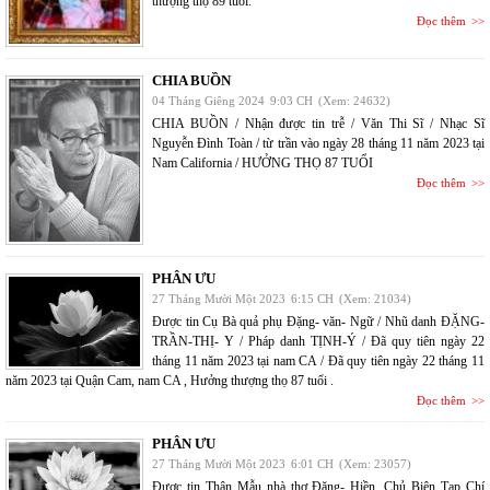
thượng thọ 89 tuổi.
Đọc thêm
CHIA BUỒN
04 Tháng Giêng 2024
9:03 CH
(Xem: 24632)
CHIA BUỒN / Nhận được tin trễ / Văn Thi Sĩ / Nhạc Sĩ
Nguyễn Đình Toàn / từ trần vào ngày 28 tháng 11 năm 2023 tại
Nam California / HƯỞNG THỌ 87 TUỔI
Đọc thêm
PHÂN ƯU
27 Tháng Mười Một 2023
6:15 CH
(Xem: 21034)
Được tin Cụ Bà quả phụ Đặng- văn- Ngữ / Nhũ danh ĐẶNG-
TRẦN-THỊ- Y / Pháp danh TỊNH-Ý / Đã quy tiên ngày 22
tháng 11 năm 2023 tại nam CA / Đã quy tiên ngày 22 tháng 11
năm 2023 tại Quận Cam, nam CA , Hưởng thượng thọ 87 tuổi .
Đọc thêm
PHÂN ƯU
27 Tháng Mười Một 2023
6:01 CH
(Xem: 23057)
Được tin Thân Mẫu nhà thơ Đặng- Hiền, Chủ Biên Tạp Chí