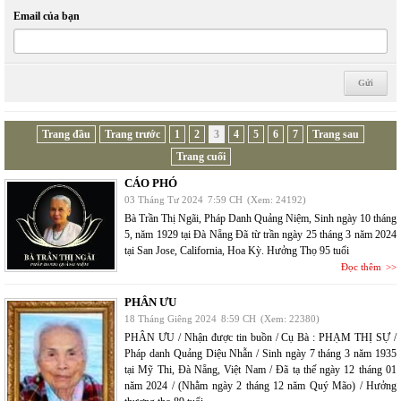
Email của bạn
Trang đầu
Trang trước
1
2
3
4
5
6
7
Trang sau
Trang cuối
CÁO PHÓ
03 Tháng Tư 2024
7:59 CH
(Xem: 24192)
Bà Trần Thị Ngãi, Pháp Danh Quảng Niệm, Sinh ngày 10 tháng
5, năm 1929 tại Đà Nẵng Đã từ trần ngày 25 tháng 3 năm 2024
tại San Jose, California, Hoa Kỳ. Hưởng Thọ 95 tuổi
Đọc thêm
PHÂN ƯU
18 Tháng Giêng 2024
8:59 CH
(Xem: 22380)
PHÂN ƯU / Nhận được tin buồn / Cụ Bà : PHẠM THỊ SỰ /
Pháp danh Quảng Diệu Nhẫn / Sinh ngày 7 tháng 3 năm 1935
tại Mỹ Thi, Đà Nẵng, Việt Nam / Đã tạ thế ngày 12 tháng 01
năm 2024 / (Nhằm ngày 2 tháng 12 năm Quý Mão) / Hưởng