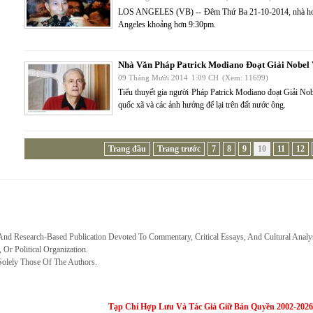
LOS ANGELES (VB) -- Đêm Thứ Ba 21-10-2014, nhà hoạt
Angeles khoảng hơn 9:30pm.
Nhà Văn Pháp Patrick Modiano Đoạt Giải Nobel
09 Tháng Mười 2014
1:09 CH
(Xem: 11699)
Tiểu thuyết gia người Pháp Patrick Modiano đoạt Giải No
quốc xã và các ảnh hưởng để lại trên đất nước ông.
Trang đầu
Trang trước
7
8
9
10
11
12
 And Research-Based Publication Devoted To Commentary, Critical Essays, And Cultural Analy
, Or Political Organization.
Solely Those Of The Authors.
Tạp Chí Hợp Lưu Và Tác Giả Giữ Bản Quyền 2002-2026