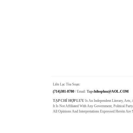
Liên Lạc Tòa Soạn:
(714)381-8780
/ Email:
Tapc
Hihopluu@AOL.COM
TẠP CHÍ HỢP LƯU
Is An Independent Literary, Arts,
It Is Not Affiliated With Any Government, Political Party
All Opinions And Interpretations Expressed Herein Are 