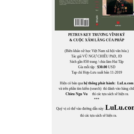
PETRUS KEY TRƯƠNG VĨNH KÝ
& CUỘC XÂM LĂNG CỦA PHÁP
(Biên khảo sử học Việt Nam xã hội văn hóa.)
Tác giả VŨ NGỰ CHIÊU PhD, JD
In Trang
Sách gần 850 trang / chia làm Hai Tập
Gía mỗi tập :
$30.00
USD
Tạp chí Hợp-Lưu xuất bản 11-2019
Hiện có bán qua
hệ thống phát hành:
LuLu.com
và trên phần tìm kiếm (search) thì đánh vào hàng ch
Chieu Ngu Vu
thì các tựa sách sẽ hiện ra.
***
LuLu.co
Quý vị có thể vào đường dẫn này:
thì các tựa sách sẽ hiện ra.