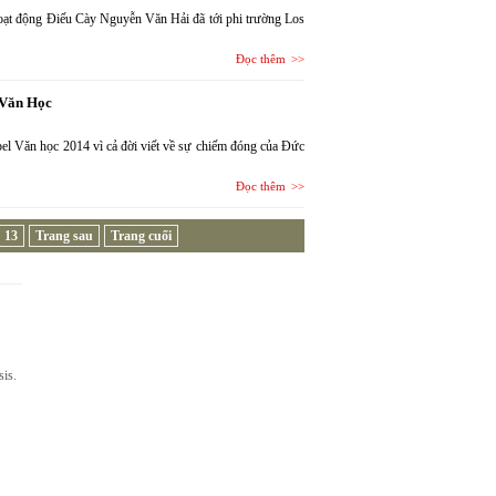
 động Điếu Cày Nguyễn Văn Hải đã tới phi trường Los
Đọc thêm
 Văn Học
bel Văn học 2014 vì cả đời viết về sự chiếm đóng của Đức
Đọc thêm
13
Trang sau
Trang cuối
sis.