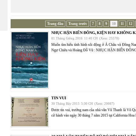
Trang đầu
Trang trước
7
8
9
10
11
12
NHỤC HẬN BIỂN ĐÔNG, KIỆN HAY KHÔNG K
01 Tháng Giêng 2016
11:40 CH
(Xem: 25570)
Muốn tìm hiểu tình hình sôi động ở Á Châu và Đông Na
Ngự Chiêu và Hoàng Đỗ Vũ : NHỤC HẬN BIỂN ĐÔ
TIN VUI
30 Tháng Bảy 2015
5:30 CH
(Xem: 20667)
Được tin vui, trưởng nam của nhà văn Vũ Thanh là Võ Q
cử hành vào ngày 30 tháng 7 năm 2015 tại California Hoa