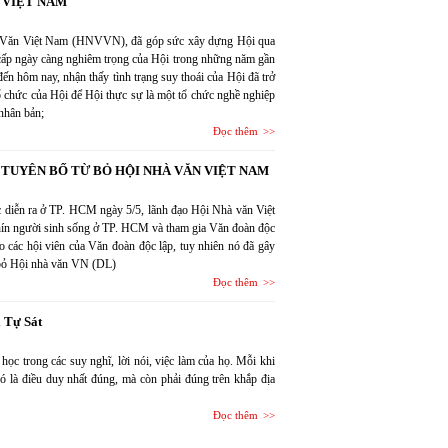
 VIỆT NAM
hà Văn Việt Nam (HNVVN), đã góp sức xây dựng Hội qua
g cấp ngày càng nghiêm trọng của Hội trong những năm gần
đến hôm nay, nhận thấy tình trạng suy thoái của Hội đã trở
ổ chức của Hội để Hội thực sự là một tổ chức nghề nghiệp
nhân bản;
Đọc thêm
 TUYÊN BỐ TỪ BỎ HỘI NHÀ VĂN VIỆT NAM
ốc diễn ra ở TP. HCM ngày 5/5, lãnh đạo Hội Nhà văn Việt
n người sinh sống ở TP. HCM và tham gia Văn đoàn độc
 các hội viên của Văn đoàn độc lập, tuy nhiên nó đã gây
ừ bỏ Hội nhà văn VN (DL)
Đọc thêm
 Tự Sát
học trong các suy nghĩ, lời nói, việc làm của họ. Mỗi khi
đó là điều duy nhất đúng, mà còn phải đúng trên khắp địa
Đọc thêm