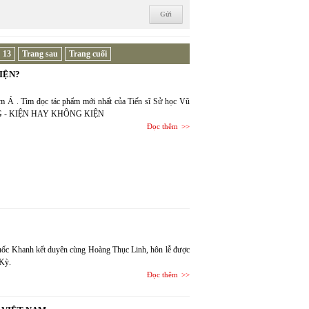
13
Trang sau
Trang cuối
IỆN?
m Á . Tìm đọc tác phẩm mới nhất của Tiến sĩ Sử học Vũ
NG - KIỆN HAY KHÔNG KIỆN
Đọc thêm
uốc Khanh kết duyên cùng Hoàng Thục Linh, hôn lễ được
 Kỳ.
Đọc thêm