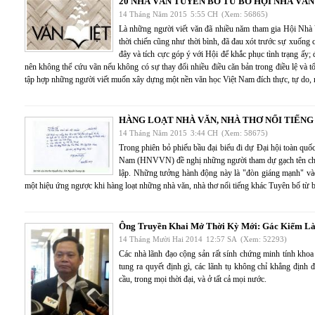
20 NHÀ VĂN TUYÊN BỐ TỪ BỎ HỘI NHÀ VĂN
14 Tháng Năm 2015
5:55 CH
(Xem: 56865)
Là những người viết văn đã nhiều năm tham gia Hội N
thời chiến cũng như thời bình, đã đau xót trước sự xuốn
đây và tích cực góp ý với Hội để khắc phục tình trạng ấy; 
nên không thể cứu vãn nếu không có sự thay đổi nhiều điều căn bản trong điều lệ và t
tập hợp những người viết muốn xây dựng một nền văn học Việt Nam đích thực, tự do, 
HÀNG LOẠT NHÀ VĂN, NHÀ THƠ NỔI TIẾNG
14 Tháng Năm 2015
3:44 CH
(Xem: 58675)
Trong phiên bỏ phiếu bầu đại biểu đi dự Đại hội toàn qu
Nam (HNVVN) đề nghị những người tham dự gạch tên chí
lập. Những tưởng hành động này là "đòn giáng mạnh" vào
một hiệu ứng ngược khi hàng loạt những nhà văn, nhà thơ nổi tiếng khác Tuyên bố t
Ông Truyền Khai Mở Thời Kỳ Mới: Gác Kiếm Là
14 Tháng Mười Hai 2014
12:57 SA
(Xem: 52293)
Các nhà lãnh đạo cộng sản rất sính chứng minh tính khoa 
tung ra quyết định gì, các lãnh tụ không chỉ khẳng định 
cầu, trong mọi thời đại, và ở tất cả mọi nước.