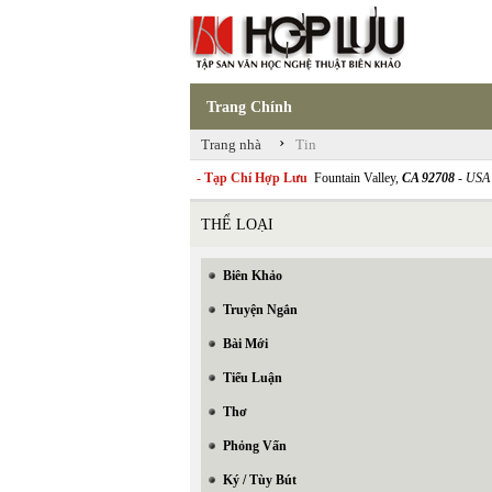
Trang Chính
›
Trang nhà
Tin
- Tạp Chí Hợp Lưu
Fountain Valley,
CA 92708
- USA
THỂ LOẠI
Biên Khảo
Truyện Ngắn
Bài Mới
Tiểu Luận
Thơ
Phỏng Vấn
Ký / Tùy Bút