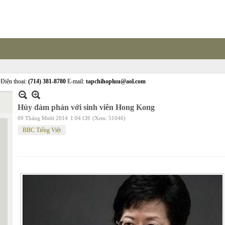
Điện thoại:
(714) 381-8780
E-mail:
tapchihopluu@aol.com
Hủy đàm phán với sinh viên Hong Kong
09 Tháng Mười 2014
1:04 CH
(Xem: 51046)
BBC Tiếng Việt