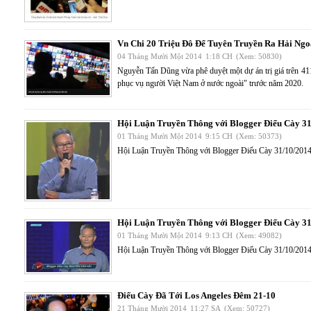
Vn Chi 20 Triệu Đô Để Tuyên Truyền Ra Hải Ngo
04 Tháng Mười Một 2014
1:18 CH
(Xem: 50830)
Nguyễn Tấn Dũng vừa phê duyệt một dự án trị giá trên 41
phục vụ người Việt Nam ở nước ngoài" trước năm 2020.
Hội Luận Truyền Thông với Blogger Điếu Cày 3
01 Tháng Mười Một 2014
9:15 CH
(Xem: 50373)
Hội Luận Truyền Thông với Blogger Điếu Cày 31/10/20
Hội Luận Truyền Thông với Blogger Điếu Cày 3
01 Tháng Mười Một 2014
9:13 CH
(Xem: 49082)
Hội Luận Truyền Thông với Blogger Điếu Cày 31/10/20
Điếu Cày Đã Tới Los Angeles Đêm 21-10
21 Tháng Mười 2014
11:27 SA
(Xem: 50727)