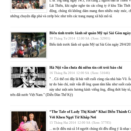
L úc 10g sáng ngày 14/5, Tôi cùng 2 người bạn là Thiên
Lái Thiêu, khi nghe nghe tin các công ty ở khu Tân Thới
động, chúng tôi không dám mang theo nhiều máy móc, chủ 
những chuyện đập phá và cướp bóc như trên các trang mạng xã hội mô tả.
Biểu tình trước lảnh sứ quán Mỹ tại Sài Gòn ngà
30 Tháng Tư 2014
12:00 SA
(Xem: 52901)
Biểu tình trước lảnh sứ quán Mỹ tại Sài Gòn ngày 29/4/2
Hà Nội vẫn chưa đủ niềm tin cởi trói báo chí
16 Tháng Ba 2014
12:00 SA
(Xem: 51646)
" ...Có thể coi đây là bài viết cuối cùng của nhà báo Vũ 
tự do báo chí, một vấn đề ông quan tâm hầu như suốt cuộc
này như một nén hương kính viếng ông, đồng thời bày tỏ,
trên đất nước Việt Nam.” (Diễn Đàn Thế Kỷ)
“The Tale of Lady Thị Kính” Khai Diễn Thành 
Với Khen Ngợi Từ Khắp Nơi
15 Tháng Hai 2014
12:00 SA
(Xem: 57785)
... m ột điều mà cả 14 người chúng tôi đều đồng ý là nhạ