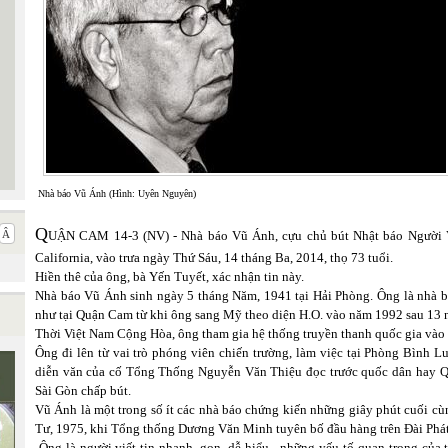
Nhà báo Vũ Ánh (Hình: Uyên Nguyên)
Q
UẬN CAM 14-3 (NV) - Nhà báo Vũ Ánh, cựu chủ bút Nhật báo Người Việ
California, vào trưa ngày Thứ Sáu, 14 tháng Ba, 2014, thọ 73 tuổi.
Hiền thê của ông, bà Yến Tuyết, xác nhận tin này.
Nhà báo Vũ Ánh sinh ngày 5 tháng Năm, 1941 tại Hải Phòng. Ông là nhà b
như tại Quận Cam từ khi ông sang Mỹ theo diện H.O. vào năm 1992 sau 13 n
Thời Việt Nam Cộng Hòa, ông tham gia hệ thống truyền thanh quốc gia vào 
Ông đi lên từ vai trò phóng viên chiến trường, làm việc tại Phòng Bình L
diễn văn của cố Tổng Thống Nguyễn Văn Thiệu đọc trước quốc dân hay Qu
Sài Gòn chấp bút.
Vũ Ánh là một trong số ít các nhà báo chứng kiến những giây phút cuối c
Tư, 1975, khi Tổng thống Dương Văn Minh tuyên bố đầu hàng trên Đài Phá
Ông là người viết tin nhanh, gọn, dễ hiểu - những yếu tố quan trọng của 