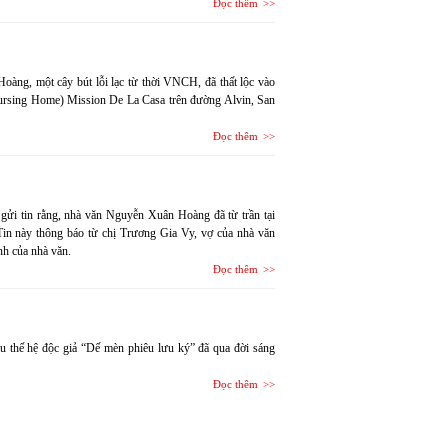
Đọc thêm
oàng, một cây bút lỗi lạc từ thời VNCH, đã thất lộc vào
Nursing Home) Mission De La Casa trên đường Alvin, San
Đọc thêm
i tin rằng, nhà văn Nguyễn Xuân Hoàng đã từ trần tại
Tin này thông báo từ chị Trương Gia Vy, vợ của nhà văn
h của nhà văn.
Đọc thêm
iêu thế hệ độc giả “Dế mèn phiêu lưu ký” đã qua đời sáng
Đọc thêm