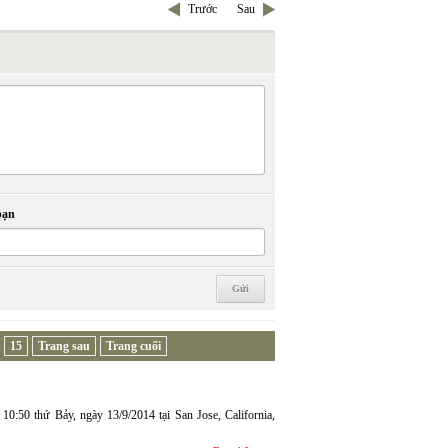
Trước
Sau
bạn
15
Trang sau
Trang cuối
 thứ Bảy, ngày 13/9/2014 tại San Jose, California,