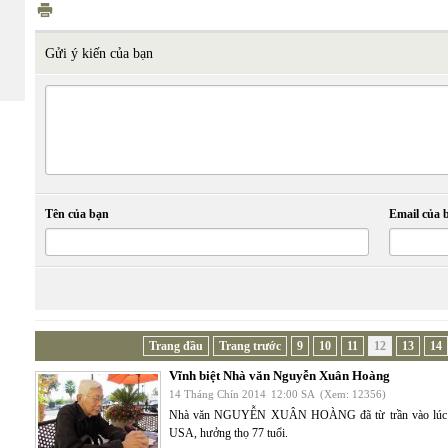
Gửi ý kiến của bạn
Tên của bạn
Email của 
Trang đầu
Trang trước
9
10
11
12
13
14
Vĩnh biệt Nhà văn Nguyễn Xuân Hoàng
14 Tháng Chín 2014
12:00 SA
(Xem: 12356)
Nhà văn NGUYỄN XUÂN HOÀNG đã từ trần vào lúc 10:50
USA, hưởng thọ 77 tuổi.