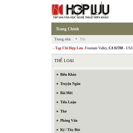
Trang Chính
›
Trang nhà
Tin
- Tạp Chí Hợp Lưu
Fountain Valley,
CA 92708
- USA
THỂ LOẠI
Biên Khảo
Truyện Ngắn
Bài Mới
Tiểu Luận
Thơ
Phỏng Vấn
Ký / Tùy Bút