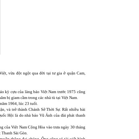
t, vừa đột ngột qua đời tại tư gia ở quận Cam,
áo kỳ cựu của làng báo Việt Nam trước 1975 cũng
ăm bị giam cầm trong các nhà tù tại Việt Nam.
năm 1964, lúc 23 tuổi.
uận, và trở thành Chánh Sở Thời Sự. Rất nhiều bài
ốc Hội là do nhà báo Vũ Ánh của đài phát thanh
ùng của Việt Nam Cộng Hòa vào trưa ngày 30 tháng
t Thanh Sài Gòn.
truyền thông đại chúng. Ông cũng có tài viết bình