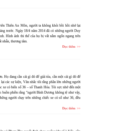
 viên Thiên An Môn, người ta không khỏi bồi hồi nhớ lại
tháng trước. Ngày 18/4 năm 2014 đã có những người Duy
inh. Hình ảnh thi thể của họ bị vất nằm ngổn ngang trên
ất nhẫn, thương tâm.
Đọc thêm
. Họ đang cần cái gì đó để giải tỏa, cần một cái gì đó để
lại các sự kiện, Văn nhắc tôi rằng phần lớn những người
ác xe có biển số 36 – số Thanh Hóa. Tôi sực nhớ đến một
ách buồn phiền rằng “người Bình Dương không tệ như vậy,
Những người chạy trên những chiếc xe có số như 36, đều
Đọc thêm