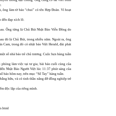
y.
ù, ông làm tờ báo “chui” có tên Hợp Đoàn. Vì hoạt
o đến đạp xích lô.
nhau. Ông từng là Chủ Bút Nhật Báo Viễn Đông do
sau đó là Chủ Bút, trong nhiều năm. Ngoài ra, ông
ận Cam, trong đó có nhật báo Việt Herald, đài phát
một số nhà báo trẻ chủ trương. Cuộc hẹn hàng tuần
phòng làm việc tại tư gia; bài báo cuối cùng của
 đến Nhật Báo Người Việt lúc 11:37 phút sáng của
số báo hôm nay, trên mục “Sổ Tay” hàng tuần.
bằng hữu, và có tinh thần nâng đỡ đồng nghiệp trẻ
iểm độc lập của riêng mình.
o.html