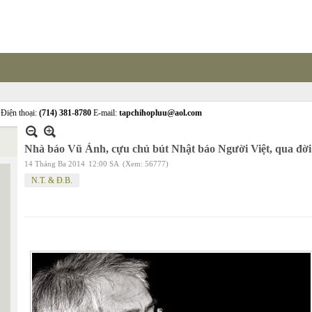
Điện thoại:
(714) 381-8780
E-mail:
tapchihopluu@aol.com
Nhà báo Vũ Ánh, cựu chủ bút Nhật báo Người Việt, qua đời
14 Tháng Ba 2014
12:00 SA
(Xem: 56777)
N.T. & Đ.B.