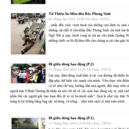
Từ Thiên An Môn đến Bắc Phong Sinh
05 Tháng Sáu 2014
12:00 SA
(Xem: 55235)
...nhắc đến cuộc vượt thoát của những cựu lãnh tụ sinh
những cái chết ở cửa khẩu Bắc Phong Sinh chỉ mới hai 
Ngô Nhĩ tị nạn, tuyệt vọng tự sát tại cửa khẩu Quảng N
những chiếc xe lôi đã đem đến cho chúng ta cái cảm giác b
Đi giữa dòng bạo động (P.2)
15 Tháng Năm 2014
12:00 SA
(Xem: 53473)
Lúc này, đám đông xuất hiện ở các con đường đã nhiều hơn
đập phá, thể hiện sức mạnh của mình. Vừa chạy vừa điểm 
có vẻ như chỉ huy, hướng dẫn mọi người, đều chạy trên c
người bạn ở Bình Dương đã nhắn tin nói với tôi về các cuộc bạo động xảy ra, một c
phần lớn các người gây bạo loạn đều đi xe số ba mươi mấy”. Quả là như vậy thật. 
trang bị kỹ lưỡng bằng ống sắt, xà beng, cờ trống… như một cách có tính toán trước.
Đi giữa dòng bạo động (P.1)
15 Tháng Năm 2014
12:00 SA
(Xem: 53876)