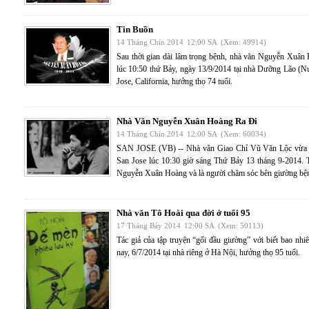
Tin Buồn
14 Tháng Chín 2014
12:00 SA
(Xem: 49914)
Sau thời gian dài lâm trọng bệnh, nhà văn Nguyễn Xuân H
lúc 10:50 thứ Bảy, ngày 13/9/2014 tại nhà Dưỡng Lão (
Jose, California, hưởng thọ 74 tuổi.
Nhà Văn Nguyễn Xuân Hoàng Ra Đi
14 Tháng Chín 2014
12:00 SA
(Xem: 60034)
SAN JOSE (VB) -- Nhà văn Giao Chỉ Vũ Văn Lộc vừa gử
San Jose lúc 10:30 giờ sáng Thứ Bảy 13 tháng 9-2014. 
Nguyễn Xuân Hoàng và là người chăm sóc bên giường bện
Nhà văn Tô Hoài qua đời ở tuổi 95
17 Tháng Bảy 2014
12:00 SA
(Xem: 50113)
Tác giả của tập truyện “gối đầu giường” với biết bao nh
nay, 6/7/2014 tại nhà riêng ở Hà Nội, hưởng thọ 95 tuổi.