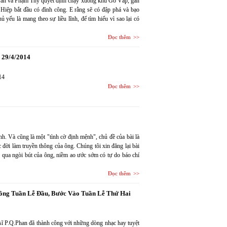
 Văn và Phạm Thy quyết định chạy xuống khu Gò Vấp, gần
 Hiệp bắt đầu có đình công. E rằng sẽ có đập phá và bạo
yếu là mang theo sự liều lĩnh, để tìm hiểu vì sao lại có
Đọc thêm
y 29/4/2014
014
Đọc thêm
Ánh. Và cũng là một "tình cờ định mệnh", chủ đề của bài là
 đời làm truyền thông của ông. Chúng tôi xin đăng lại bài
 qua ngòi bút của ông, niềm ao ước sớm có tự do báo chí
Đọc thêm
Công Tuần Lễ Đầu, Bước Vào Tuần Lễ Thứ Hai
c sĩ P.Q.Phan đã thành công với những dòng nhạc hay tuyệt