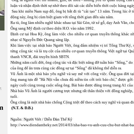
luận và nhận định thời sự nhờ theo dõi sát các diễn biến thời cuộc hàng ngà
Sau khi miền Nam sụp đổ, ông bị bắt đi tù “cải tạo” 13 năm. Trong lúc ở t
động này, ông bị cùm biệt giam với tổng thời gian đến sáu năm.
Ra tù, ông làm nhiều nghề khác nhau tại Sài Gòn, từ xẻ gỗ, dạy Anh Văn, ch
Ông sang Mỹ định cư theo diện H.O. vào năm 1992.
Định cư tại Hoa Kỳ, ông làm việc cho nhiều cơ quan truyền thông khác 
nhạc sĩ Nguyễn Đức Quang sáng lập.
Khi làm việc tại nhật báo Người Việt, ông đảm nhiệm vị trí Tổng Thư Ký, 
từng cộng tác và là trụ cột của nhiều cơ quan truyền thông Việt ngữ tại Qu
thanh VNCR, đài truyền hình SBTN.
Những năm cuối đời, ông cộng tác và đặc biệt nâng đỡ tuần báo “Sống,” do 
của ông để ăn trưa cùng các đồng sự tại “Sống” đã không thể diễn ra.
Vũ Ánh là một nhà báo yêu nghề và say mê với công việc. Ông qua đời tại 
ông mang tựa đề "Hà Nội vẫn chưa đủ niềm tin cởi trói báo chí," được gởi
ngày cuối cùng trong cuộc sống ông. Bài báo được đăng trong trang A1 của 
ữ:
Nhà báo Vũ Ánh là người cương trực nhưng rất thân thiện với đồng nghiệp, 
tuổi.
Ông cũng là một nhà báo chống Cộng triệt để theo cách suy nghĩ và quan đ
m
(N.T. & Đ.B.)
Nguồn: Người Viêt / Diễn Đàn Thế Kỷ
http://www.diendantheky.net/2014/03/nha-bao-vu-anh-cuu-chu-but-nhat-ba