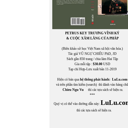
PETRUS KEY TRƯƠNG VĨNH KÝ
& CUỘC XÂM LĂNG CỦA PHÁP
(Biên khảo sử học Việt Nam xã hội văn hóa.)
Tác giả VŨ NGỰ CHIÊU PhD, JD
Sách gần 850 trang / chia làm Hai Tập
Gía mỗi tập :
$30.00
USD
Tạp chí Hợp-Lưu xuất bản 11-2019
Hiện có bán qua
hệ thống phát hành:
LuLu.com
và trên phần tìm kiếm (search) thì đánh vào hàng ch
Chieu Ngu Vu
thì các tựa sách sẽ hiện ra.
***
LuLu.co
Quý vị có thể vào đường dẫn này:
thì các tựa sách sẽ hiện ra.