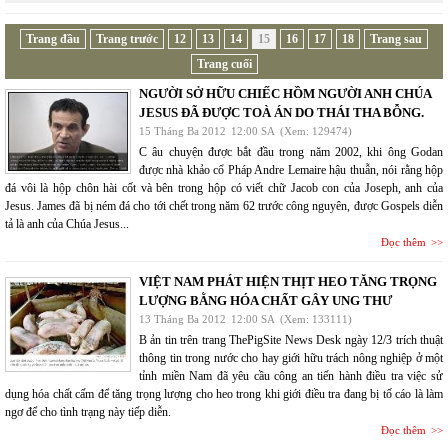
Trang đầu
Trang trước
12
13
14
15
16
17
18
Trang sau
Trang cuối
NGƯỜI SỞ HỮU CHIẾC HỒM NGƯỜI ANH CHÚA
JESUS ĐÃ ĐƯỢC TOÀ ÁN DO THÁI THA BỖNG.
15 Tháng Ba 2012
12:00 SA
(Xem: 129474)
C âu chuyện được bắt đầu trong năm 2002, khi ông Godan
được nhà khảo cổ Pháp Andre Lemaire hậu thuẫn, nói rằng hộp
đá vôi là hộp chôn hài cốt và bên trong hộp có viết chữ Jacob con của Joseph, anh của
Jesus. James đã bị ném đá cho tới chết trong năm 62 trước công nguyên, được Gospels diễn
tả là anh của Chúa Jesus...
Đọc thêm
VIỆT NAM PHÁT HIỆN THỊT HEO TĂNG TRỌNG
LƯỢNG BẰNG HÓA CHẤT GÂY UNG THƯ
13 Tháng Ba 2012
12:00 SA
(Xem: 133111)
B ản tin trên trang ThePigSite News Desk ngày 12/3 trích thuật
thông tin trong nước cho hay giới hữu trách nông nghiệp ở một
tỉnh miền Nam đã yêu cầu công an tiến hành điều tra việc sử
dụng hóa chất cấm để tăng trọng lượng cho heo trong khi giới điều tra đang bị tố cáo là làm
ngơ để cho tình trạng này tiếp diễn.
Đọc thêm