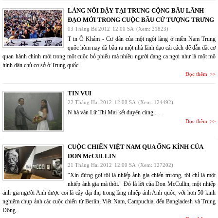
LÀNG NỔI DẬY TẠI TRUNG CỘNG BẦU LÃNH
ĐẠO MỚI TRONG CUỘC BẦU CỬ TƯỢNG TRƯNG
03 Tháng Ba 2012
12:00 SA
(Xem: 21823)
T in Ô Khảm - Cư dân của một ngôi làng ở miền Nam Trung
quốc hôm nay đã bầu ra một nhà lãnh đạo cải cách để dẫn dắt cơ
quan hành chính mới trong một cuộc bỏ phiếu mà nhiều người đang ca ngợi như là một mô
hình dân chủ cơ sở ở Trung quốc.
Đọc thêm
TIN VUI
22 Tháng Hai 2012
12:00 SA
(Xem: 124492)
N hà văn Lữ Thị Mai kết duyên cùng .. .
Đọc thêm
CUỘC CHIẾN VIỆT NAM QUA ỐNG KÍNH CỦA
DON McCULLIN
21 Tháng Hai 2012
12:00 SA
(Xem: 127202)
“Xin đừng gọi tôi là nhiếp ảnh gia chiến trường, tôi chỉ là một
nhiếp ảnh gia mà thôi." Đó là lời của Don McCullin, một nhiếp
ảnh gia người Anh được coi là cây đại thụ trong làng nhiếp ảnh Anh quốc, với hơn 50 kinh
nghiệm chụp ảnh các cuộc chiến từ Berlin, Việt Nam, Campuchia, đến Bangladesh và Trung
Đông.