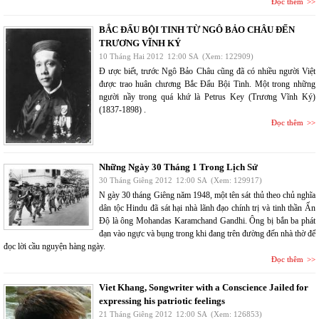
Đọc thêm
BẮC ĐẨU BỘI TINH TỪ NGÔ BẢO CHÂU ĐẾN
TRƯƠNG VĨNH KÝ
10 Tháng Hai 2012
12:00 SA
(Xem: 122909)
Đ ược biết, trước Ngô Bảo Châu cũng đã có nhiều người Việt
được trao huân chương Bắc Đẩu Bội Tinh. Một trong những
người nầy trong quá khứ là Petrus Key (Trương Vĩnh Ký)
(1837-1898) .
Đọc thêm
Những Ngày 30 Tháng 1 Trong Lịch Sử
30 Tháng Giêng 2012
12:00 SA
(Xem: 129917)
N gày 30 tháng Giêng năm 1948, một tên sát thủ theo chủ nghĩa
dân tộc Hindu đã sát hại nhà lãnh đạo chính trị và tinh thần Ấn
Độ là ông Mohandas Karamchand Gandhi. Ông bị bắn ba phát
đạn vào ngực và bụng trong khi đang trên đường đến nhà thờ để
đọc lời cầu nguyện hàng ngày.
Đọc thêm
Viet Khang, Songwriter with a Conscience Jailed for
expressing his patriotic feelings
21 Tháng Giêng 2012
12:00 SA
(Xem: 126853)