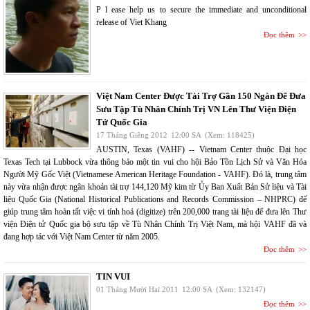
P l ease help us to secure the immediate and unconditional
release of Viet Khang
Đọc thêm
Việt Nam Center Được Tài Trợ Gần 150 Ngàn Để Đưa
Sưu Tập Tù Nhân Chính Trị VN Lên Thư Viện Điện
Tử Quốc Gia
17 Tháng Giêng 2012
12:00 SA
(Xem: 118425)
AUSTIN, Texas (VAHF) -- Vietnam Center thuộc Đại học
Texas Tech tại Lubbock vừa thông báo một tin vui cho hội Bảo Tồn Lịch Sử và Văn Hóa
Người Mỹ Gốc Việt (Vietnamese American Heritage Foundation - VAHF). Đó là, trung tâm
này vừa nhận được ngân khoản tài trợ 144,120 Mỹ kim từ Ủy Ban Xuất Bản Sử liệu và Tài
liệu Quốc Gia (National Historical Publications and Records Commission – NHPRC) để
giúp trung tâm hoàn tất việc vi tính hoá (digitize) trên 200,000 trang tài liệu để đưa lên Thư
viện Điện tử Quốc gia bộ sưu tập về Tù Nhân Chính Trị Việt Nam, mà hội VAHF đã và
đang hợp tác với Việt Nam Center từ năm 2005.
Đọc thêm
TIN VUI
01 Tháng Mười Hai 2011
12:00 SA
(Xem: 132147)
Đọc thêm