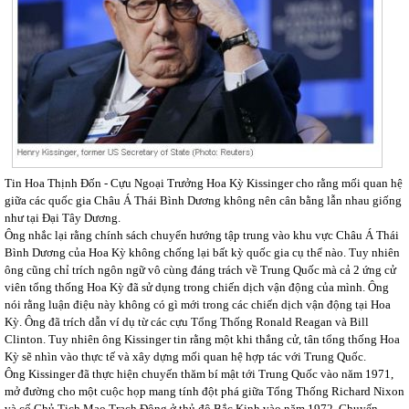
Tin Hoa Thịnh Đốn - Cựu Ngoại Trưởng Hoa Kỳ Kissinger cho rằng mối quan hệ
giữa các quốc gia Châu Á Thái Bình Dương không nên cân bằng lẫn nhau giống
như tại Đại Tây Dương.
Ông nhắc lại rằng chính sách chuyển hướng tập trung vào khu vực Châu Á Thái
Bình Dương của Hoa Kỳ không chống lại bất kỳ quốc gia cụ thể nào. Tuy nhiên
ông cũng chỉ trích ngôn ngữ vô cùng đáng trách về Trung Quốc mà cả 2 ứng cử
viên tổng thống Hoa Kỳ đã sử dụng trong chiến dịch vận động của mình. Ông
nói rằng luận điệu này không có gì mới trong các chiến dịch vận động tại Hoa
Kỳ. Ông đã trích dẫn ví dụ từ các cựu Tổng Thống Ronald Reagan và Bill
Clinton. Tuy nhiên ông Kissinger tin rằng một khi thắng cử, tân tổng thống Hoa
Kỳ sẽ nhìn vào thực tế và xây dựng mối quan hệ hợp tác với Trung Quốc.
Ông Kissinger đã thực hiện chuyến thăm bí mật tới Trung Quốc vào năm 1971,
mở đường cho một cuộc họp mang tính đột phá giữa Tổng Thống Richard Nixon
và cố Chủ Tịch Mao Trạch Đông ở thủ đô Bắc Kinh vào năm 1972. Chuyến