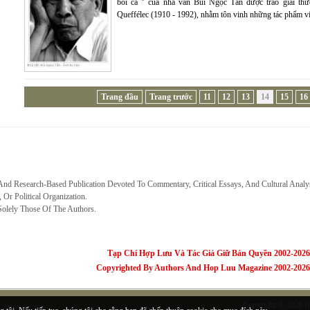
bói cá " của nhà văn Bùi Ngọc Tấn được trao giải th
Queffélec (1910 - 1992), nhằm tôn vinh những tác phẩm viết
Trang đầu
Trang trước
11
12
13
14
15
16
 And Research-Based Publication Devoted To Commentary, Critical Essays, And Cultural Analy
, Or Political Organization.
Solely Those Of The Authors.
Tạp Chí Hợp Lưu Và Tác Giả Giữ Bản Quyền 2002-2026
Copyrighted By Authors And Hop Luu Magazine 2002-2026
Copyright © 2026
h