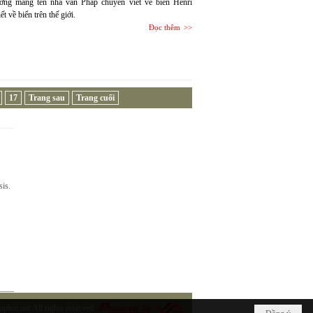
ưởng mang tên nhà văn Pháp chuyên viết về biển Henri
 về biển trên thế giới.
Đọc thêm
17
Trang sau
Trang cuối
sis.
opluu.net
All rights reserved