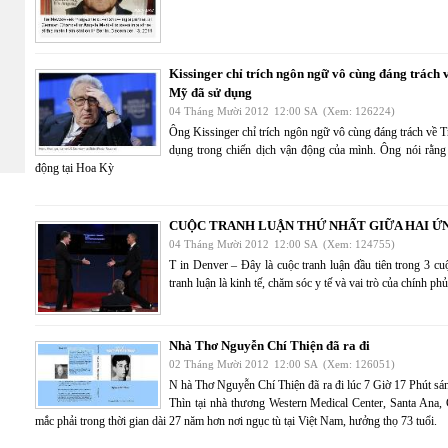
Kissinger chỉ trích ngôn ngữ vô cùng đáng trách
Mỹ đã sử dụng
04 Tháng Mười 2012
12:00 SA
(Xem: 126224)
Ông Kissinger chỉ trích ngôn ngữ vô cùng đáng trách về
dụng trong chiến dịch vận động của mình. Ông nói rằng 
động tại Hoa Kỳ
CUỘC TRANH LUẬN THỨ NHẤT GIỮA HAI Ứ
04 Tháng Mười 2012
12:00 SA
(Xem: 124755)
T in Denver – Đây là cuộc tranh luận đầu tiên trong 3 c
tranh luận là kinh tế, chăm sóc y tế và vai trò của chính 
Nhà Thơ Nguyễn Chí Thiện đã ra đi
02 Tháng Mười 2012
12:00 SA
(Xem: 126051)
N hà Thơ Nguyễn Chí Thiện đã ra đi lúc 7 Giờ 17 Phút 
Thìn tại nhà thương Western Medical Center, Santa Ana,
mắc phải trong thời gian dài 27 năm hơn nơi ngục tù tại Việt Nam, hưởng thọ 73 tuổi.