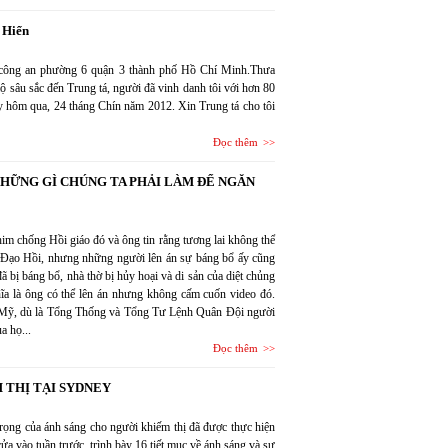
 Hiển
ông an phường 6 quận 3 thành phố Hồ Chí Minh.Thưa
ộ sâu sắc đến Trung tá, người đã vinh danh tôi với hơn 80
y hôm qua, 24 tháng Chín năm 2012. Xin Trung tá cho tôi
Đọc thêm
HỮNG GÌ CHÚNG TA PHẢI LÀM ĐỂ NGĂN
m chống Hồi giáo đó và ông tin rằng tương lai không thể
Đạo Hồi, nhưng những người lên án sự báng bổ ấy cũng
ã bị báng bổ, nhà thờ bị hủy hoại và di sản của diệt chủng
hĩa là ông có thể lên án nhưng không cấm cuốn video đó.
 Mỹ, dù là Tổng Thống và Tổng Tư Lệnh Quân Đội người
a họ...
Đọc thêm
 THỊ TẠI SYDNEY
trọng của ánh sáng cho người khiếm thị đã được thực hiện
cửa vào tuần trước, trình bày 16 tiết mục về ánh sáng và sự