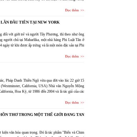
Đọc thêm
 LẦN ĐẦU TIÊN TẠI NEW YORK
ưng đối với giới trẻ và người Tây Phương, thì theo như ông
ng người chủ tại Maharlika, một nhà hàng Phi Luật Tân ở
4 ngày từ khi được ấp trứng và là một món đặc sản tại Phi
Đọc thêm
ác, Pháp Danh Thiền Ngộ vừa qua đời vào lúc 22 giờ 15
ia (Westminster, California, USA) Nhà văn Nguyễn Mộng
lifornia, Hoa Kỳ, từ 1986 đến 2004 và là tác giả của các
Đọc thêm
M HỒN THƠ TRONG MỘT THẾ GIỚI ĐANG TAN
ự kiện văn hóa quan trọng. Đó là tác phẩm "Biển và Chim