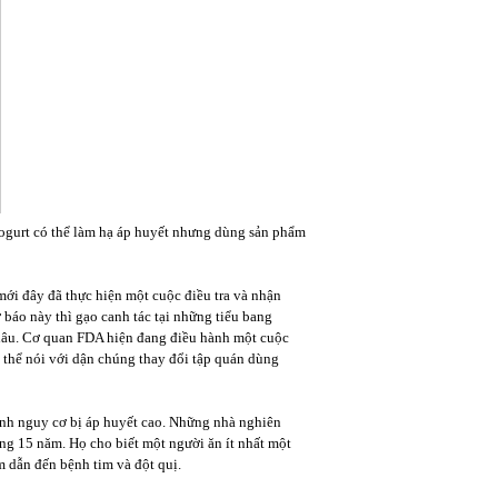
gurt có thể làm hạ áp huyết nhưng dùng sản phẩm
mới đây đã thực hiện một cuộc điều tra và nhận
báo này thì gạo canh tác tại những tiểu bang
hâu. Cơ quan FDA hiện đang điều hành một cuộc
 thể nói với dận chúng thay đổi tập quán dùng
ánh nguy cơ bị áp huyết cao. Những nhà nghiên
òng 15 năm. Họ cho biết một người ăn ít nhất một
m dẫn đến bệnh tim và đột quị.