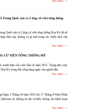
Đọc thêm
 về Trung Quốc mà cả 2 ứng cử viên tổng thống
 Trung Quốc mà cả 2 ứng cử viên tổng thống Hoa Kỳ đã sử
luận điệu này không có gì mới trong các chiến dịch vận
Đọc thêm
NG CỬ VIÊN TỔNG THỐNG MỸ
uộc tranh luận của cuộc bầu cử năm 2012. Trọng tâm cuộc
phủ Hoa Kỳ trong đời sống hàng ngày của người dân.
Đọc thêm
sáng Ngày 2 Tháng 10 năm 2012 tức 17 Tháng 8 Năm Nhân
 California do những di căn và biến chứng của bệnh hoạn
Đọc thêm