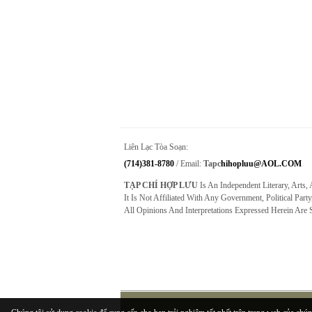
Liên Lạc Tòa Soạn:
(714)381-8780
/ Email:
Tapc
Hihopluu@AOL.COM
TẠP CHÍ HỢP LƯU
Is An Independent Literary, Arts,
It Is Not Affiliated With Any Government, Political Party
All Opinions And Interpretations Expressed Herein Are 