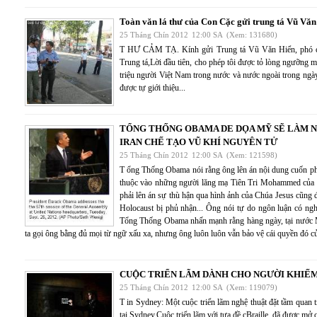
Toàn văn lá thư của Con Cặc gửi trung tá Vũ Văn
25 Tháng Chín 2012
12:00 SA
(Xem: 131680)
T HƯ CẢM TẠ. Kính gửi Trung tá Vũ Văn Hiển, phó c
Trung tá,Lời đầu tiên, cho phép tôi được tỏ lòng ngưỡng m
triệu người Việt Nam trong nước và nước ngoài trong ngà
được tự giới thiệu...
TỔNG THỐNG OBAMA DE DỌA MỸ SẼ LÀM N
IRAN CHẾ TẠO VŨ KHÍ NGUYÊN TỬ
25 Tháng Chín 2012
12:00 SA
(Xem: 121598)
T ổng Thống Obama nói rằng ông lên án nội dung cuốn phi
thuộc vào những người lăng mạ Tiên Tri Mohammed của 
phải lên án sự thù hận qua hình ảnh của Chúa Jesus cũng đ
Holocaust bị phủ nhận... Ông nói tự do ngôn luận có ng
Tổng Thống Obama nhấn mạnh rằng hàng ngày, tại nước
ta gọi ông bằng đủ mọi từ ngữ xấu xa, nhưng ông luôn luôn vẫn bảo vệ cái quyền đó củ
CUỘC TRIỂN LÃM DÀNH CHO NGƯỜI KHIẾM
25 Tháng Chín 2012
12:00 SA
(Xem: 119079)
T in Sydney: Một cuộc triển lãm nghệ thuật đặt tầm quan 
tại Sydney.Cuộc triển lãm với tựa đề cBraille, đã được mở 