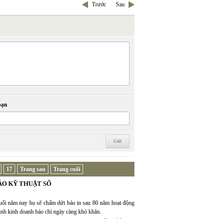
Trước
Sau
bạn
17
Trang sau
Trang cuối
ÁO KỸ THUẬT SỐ
i năm nay họ sẽ chấm dứt báo in sau 80 năm hoạt động
hình kinh doanh báo chí ngày càng khó khăn.