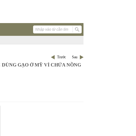
Trước
Sau
C DÙNG GẠO Ở MỸ VÌ CHỨA NỒNG