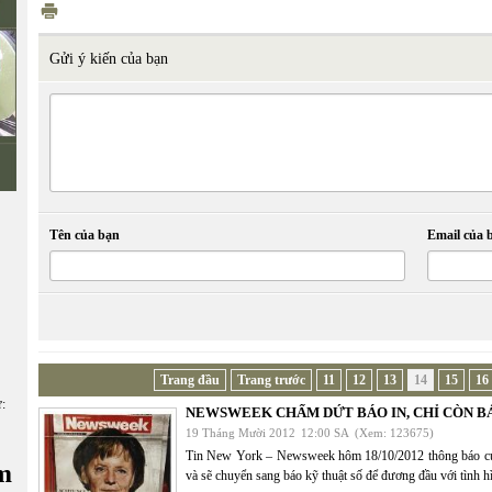
Gửi ý kiến của bạn
Tên của bạn
Email của 
Trang đầu
Trang trước
11
12
13
14
15
16
ữ:
NEWSWEEK CHẤM DỨT BÁO IN, CHỈ CÒN B
19 Tháng Mười 2012
12:00 SA
(Xem: 123675)
Tin New York – Newsweek hôm 18/10/2012 thông báo cuố
m
và sẽ chuyển sang báo kỹ thuật số để đương đầu với tình 