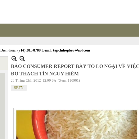
Điện thoại:
(714) 381-8780
E-mail:
tapchihopluu@aol.com
BÁO CONSUMER REPORT BÀY TỎ LO NGẠI VỀ VIỆ
ĐỘ THẠCH TÍN NGUY HIỂM
23 Tháng Chín 2012
12:00 SA
(Xem: 110961)
SBTN