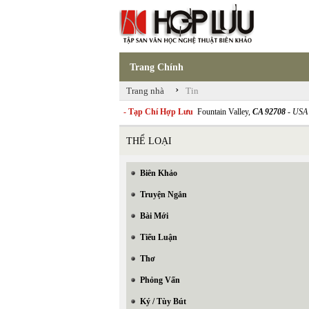
Trang Chính
›
Trang nhà
Tin
- Tạp Chí Hợp Lưu
Fountain Valley,
CA 92708
- USA
THỂ LOẠI
Biên Khảo
Truyện Ngắn
Bài Mới
Tiểu Luận
Thơ
Phỏng Vấn
Ký / Tùy Bút