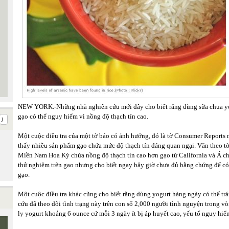
NEW YORK.-Những nhà nghiên cứu mới đây cho biết rằng dùng sữa chua yo
gạo có thể nguy hiểm vì nồng độ thạch tín cao.
Một cuộc điều tra của một tờ báo có ảnh hưởng, đó là tờ Consumer Reports 
thấy nhiều sản phẩm gạo chứa mức độ thạch tín đáng quan ngại. Vãn theo tờ 
Miền Nam Hoa Kỳ chứa nồng độ thạch tín cao hơn gạo từ California và Á c
thử nghiệm trên gạo nhưng cho biết ngay bây giờ chưa đủ bằng chứng để có
gạo.
Một cuộc điều tra khác cũng cho biết rằng dùng yogurt hàng ngày có thể tr
cứu đã theo dõi tình trạng này trên con số 2,000 người tình nguyện trong v
ly yogurt khoảng 6 ounce cứ mỗi 3 ngày ít bị áp huyết cao, yếu tố nguy hiể