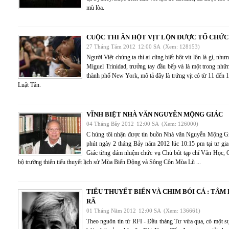
mù lòa.
CUỘC THI ĂN HỘT VỊT LỘN ĐƯỢC TỔ CHỨC
27 Tháng Tám 2012
12:00 SA
(Xem: 128153)
Người Việt chúng ta thì ai cũng biết hột vịt lộn là gì, nh
Miguel Trinidad, trưởng tay đầu bếp và là một trong nhữ
thành phố New York, mô tả đây là trứng vịt có từ 11 đến 1
Luật Tân.
VĨNH BIỆT NHÀ VĂN NGUYỄN MỘNG GIÁC
04 Tháng Bảy 2012
12:00 SA
(Xem: 126000)
C húng tôi nhận được tin buồn Nhà văn Nguyễn Mộng Gi
phút ngày 2 tháng Bảy năm 2012 lúc 10:15 pm tại tư g
Giác từng đảm nhiệm chức vụ Chủ bút tạp chí Văn Học, Ca
bộ trường thiên tiểu thuyết lịch sử Mùa Biển Động và Sông Côn Mùa Lũ ...
TIỂU THUYẾT BIỂN VÀ CHIM BÓI CÁ : TÂ
RÃ
01 Tháng Năm 2012
12:00 SA
(Xem: 136661)
Theo nguôn tin từ RFI - Đầu tháng Tư vừa qua, có một s