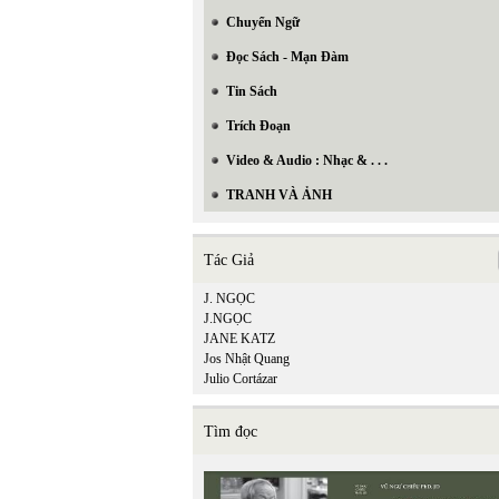
Chuyển Ngữ
Đọc Sách - Mạn Đàm
Tin Sách
Trích Đoạn
Video & Audio : Nhạc & . . .
TRANH VÀ ẢNH
Tác Giả
J. NGỌC
J.NGỌC
JANE KATZ
Jos Nhật Quang
Julio Cortázar
Tìm đọc