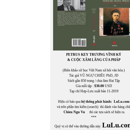
In Trang
PETRUS KEY TRƯƠNG VĨNH KÝ
& CUỘC XÂM LĂNG CỦA PHÁP
(Biên khảo sử học Việt Nam xã hội văn hóa.)
Tác giả VŨ NGỰ CHIÊU PhD, JD
Sách gần 850 trang / chia làm Hai Tập
Gía mỗi tập :
$30.00
USD
Tạp chí Hợp-Lưu xuất bản 11-2019
Hiện có bán qua
hệ thống phát hành:
LuLu.com
và trên phần tìm kiếm (search) thì đánh vào hàng ch
Chieu Ngu Vu
thì các tựa sách sẽ hiện ra.
***
LuLu.co
Quý vị có thể vào đường dẫn này: