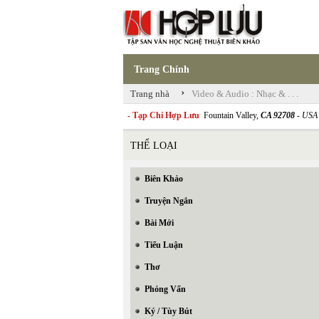
Trang Chính
›
Trang nhà
Video & Audio : Nhạc & . . .
- Tạp Chí Hợp Lưu
Fountain Valley,
CA 92708
- USA
THỂ LOẠI
Biên Khảo
Truyện Ngắn
Bài Mới
Tiểu Luận
Thơ
Phỏng Vấn
Ký / Tùy Bút