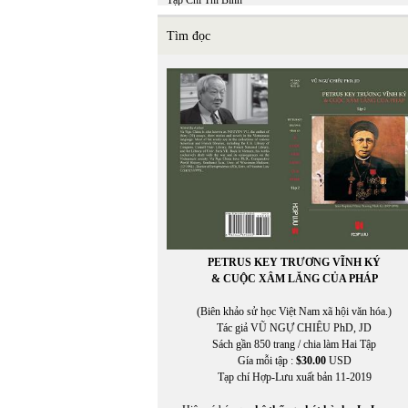
Tạp Chí Thi Bình
TCHL
THẠCH ĐÀ
Tìm đọc
THÁI BẢO
THÁI BÌNH
THÁI THANH
Thái Tú Hạp
THÁI UYÊN
Thái Vĩnh Khiêm (chuyển ngữ)
THẬN NHIÊN
THANH TRÚC
THANH TÙNG
THÀNH VĂN
THẢO HOÀN
Thế Dũng
THẾ GIANG
PETRUS KEY TRƯƠNG VĨNH KÝ
THẾ PHONG
& CUỘC XÂM LĂNG CỦA PHÁP
Thể Thao & Văn Hóa
Thể Thao Văn Hóa
(Biên khảo sử học Việt Nam xã hội văn hóa.)
THẾ UYÊN
Tác giả VŨ NGỰ CHIÊU PhD, JD
THIÊN DI
Sách gần 850 trang / chia làm Hai Tập
thơ
Gía mỗi tập :
$30.00
USD
THỌ MÂN
Tạp chí Hợp-Lưu xuất bản 11-2019
THU HƯƠNG
Thu Nguyễn