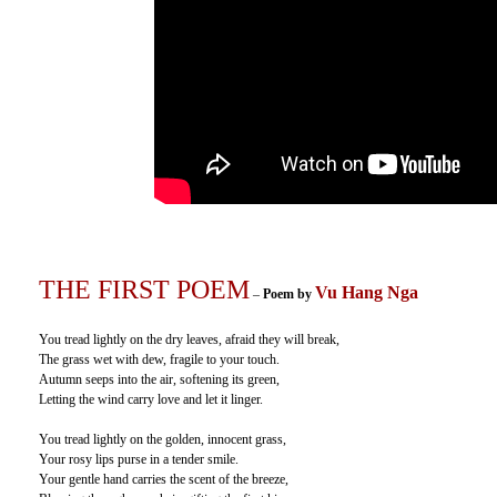
THE FIRST POEM
Vu Hang Nga
–
Poem by
You tread lightly on the dry leaves, afraid they will break,
The grass wet with dew, fragile to your touch.
Autumn seeps into the air, softening its green,
Letting the wind carry love and let it linger.
You tread lightly on the golden, innocent grass,
Your rosy lips purse in a tender smile.
Your gentle hand carries the scent of the breeze,