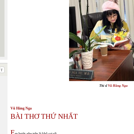
Thi sĩ
Vũ Hằng Nga
Vũ Hằng Nga
BÀI THƠ THỨ NHẤT
E
m bước nhẹ trên lá khô sợ vỡ