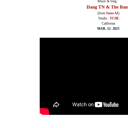
Music & Sing :
Dang TN & The Ban
(from
Suno AI
)
Studio :
TCHL
California
MAR. 12- 2025