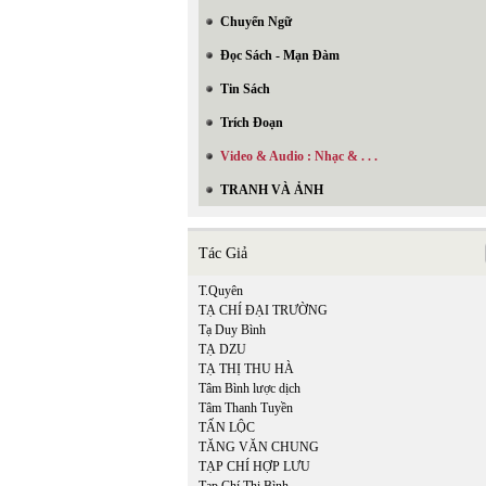
Chuyển Ngữ
Đọc Sách - Mạn Đàm
Tin Sách
Trích Đoạn
Video & Audio : Nhạc & . . .
TRANH VÀ ẢNH
Tác Giả
T.Quyên
TẠ CHÍ ĐẠI TRƯỜNG
Tạ Duy Bình
TẠ DZU
TẠ THỊ THU HÀ
Tâm Bình lược dịch
Tâm Thanh Tuyền
TẤN LỘC
TĂNG VĂN CHUNG
TẠP CHÍ HỢP LƯU