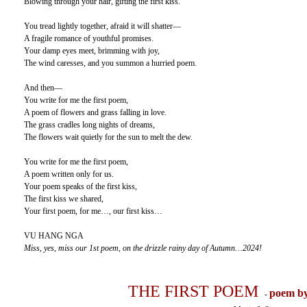
Blowing through your hair, gifting the first kiss.
You tread lightly together, afraid it will shatter—
A fragile romance of youthful promises.
Your damp eyes meet, brimming with joy,
The wind caresses, and you summon a hurried poem.
And then—
You write for me the first poem,
A poem of flowers and grass falling in love.
The grass cradles long nights of dreams,
The flowers wait quietly for the sun to melt the dew.
You write for me the first poem,
A poem written only for us.
Your poem speaks of the first kiss,
The first kiss we shared,
Your first poem, for me…, our first kiss…
VU HANG NGA
Miss, yes, miss our 1st poem, on the drizzle rainy day of Autumn…2024!
THE FIRST POEM
poem b
-