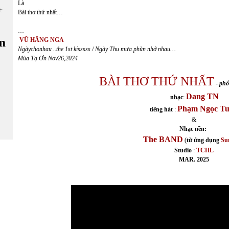
Là
ữ:
Bài thơ thứ nhất…
…
m
VŨ HẰNG NGA
Ngàychonhau ..the 1st kisssss / Ngày Thu mưa phùn nhớ nhau…
Mùa Tạ Ơn Nov26,2024
BÀI THƠ THỨ NHẤT
-
phổ
Dang TN
nhạc
:
Phạm Ngọc T
tiếng hát
:
&
Nhạc nền:
The BAND
(
từ ứng dụng
Su
Studio
:
TCHL
MAR. 2025