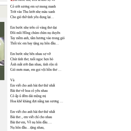
Cỏ ướt sương em sợ mong manh
Trời vào Thu lướt nhẹ màu xanh
Cho gió thở tình yêu đọng lại…
Em bước nhẹ trên cỏ vàng thơ dại
Đôi môi Hồng chúm chím nụ duyên
Tay mềm anh, tẩm hương vào trong gió
Thổi tóc em bay tặng nụ hôn đầu…
Em bước nhẹ bên nhau sợ vỡ
Chút tình thơ, tuổi ngọc hẹn hò
Ánh mắt ướt đan nhau, tình rộn rã
Gió mơn man, em gọi vội hồn thơ …
Và
Em viết cho anh bài thơ thứ nhất
Bài thơ về hoa cỏ yêu nhau
Cỏ ấp ủ đêm dài mộng mị
Hoa khẽ khàng đợi nắng tan sương …
Em viết cho anh bài thơ thứ nhất
Bài thơ.., em viết chỉ cho nhau
Bài thơ em, Về nụ hôn đầu….
Nụ hôn đầu…tặng nhau,