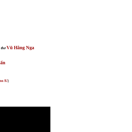
Vũ Hằng Nga
 thơ
uấn
no
A
I
)