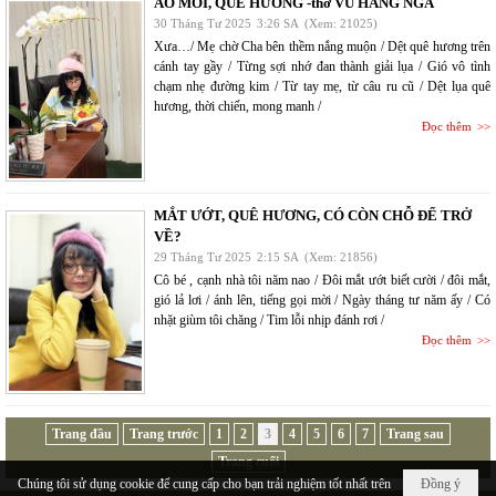
ÁO MỚI, QUÊ HƯƠNG -thơ VŨ HẰNG NGA
30 Tháng Tư 2025
3:26 SA
(Xem: 21025)
Xưa…/ Mẹ chờ Cha bên thềm nắng muộn / Dệt quê hương trên
cánh tay gầy / Từng sợi nhớ đan thành giải lụa / Gió vô tình
chạm nhẹ đường kim / Từ tay mẹ, từ câu ru cũ / Dệt lụa quê
hương, thời chiến, mong manh /
Đọc thêm
MẮT ƯỚT, QUÊ HƯƠNG, CÓ CÒN CHỖ ĐỂ TRỞ
VỀ?
29 Tháng Tư 2025
2:15 SA
(Xem: 21856)
Cô bé , cạnh nhà tôi năm nao / Đôi mắt ướt biết cười / đôi mắt,
gió lả lơi / ánh lên, tiếng gọi mời / Ngày tháng tư năm ấy / Có
nhặt giùm tôi chăng / Tim lỗi nhịp đánh rơi /
Đọc thêm
Trang đầu
Trang trước
1
2
3
4
5
6
7
Trang sau
Trang cuối
Chúng tôi sử dụng cookie để cung cấp cho bạn trải nghiệm tốt nhất trên
Đồng ý