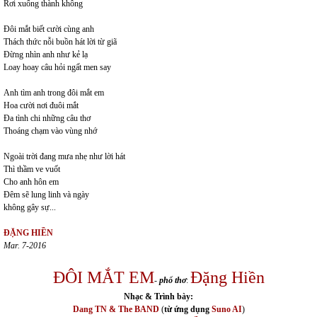
Rơi xuống thành không
Đôi mắt biết cười cùng anh
Thách thức nỗi buồn hát lời từ giã
Đừng nhìn anh như kẻ lạ
Loay hoay câu hỏi ngất men say
Anh tìm anh trong đôi mắt em
Hoa cười nơi đuôi mắt
Đa tình chi những câu thơ
Thoáng chạm vào vùng nhớ
Ngoài trời đang mưa nhẹ như lời hát
Thì thầm ve vuốt
Cho anh hôn em
Đêm sẽ lung linh và ngày
không gây sự...
ĐẶNG HIỀN
Mar. 7-2016
ĐÔI MẮT EM
Đặng Hiền
-
phổ thơ
:
Nhạc & Trình bày:
Dang TN & The BAND
(
từ ứng dụng
Suno AI
)