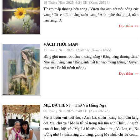
19 Tháng Năm 2025
4:34 CH
(Xem: 20534)
Từ em thấp thoáng bên song / Vườn thơ anh nở một bông cúc
vàng / Từ em đưa nắng xuân sang / Anh nghe tháng giá, năm
hàn rụng rơi
Đọc thêm
VÁCH THỜI GIAN
17 Tháng Năm 2025
12:58 SA
(Xem: 21855)
Bằng giọt nước rơi thầm khoảng nắng / Bằng tiếng dương cầm /
Nhẹ sâu tháng năm / Bằng ánh mắt tan vào mộng tưởng / Xuyên
qua em / Cơ hồ mênh mông /
Đọc thêm
MẸ, BÀ TIÊN? – Thơ Vũ Hằng Nga
06 Tháng Năm 2025
7:40 CH
(Xem: 26578)
Mẹ là buồn vui tuổi thơ, / Anh Cả, chiều hoàng hôn, đầu làng
đợi Mẹ, chợ xa / Mẹ là tất cả trong trái tim anh Chiêu, / người
con tài hoa, biệt xứ / Mẹ, Là bà tiên, / tâm hương Vu Lan, chị Ba
tưởng nhớ ! / thầm lặng dịu dàng, giống Mẹ nhất, chị Tư con…
/