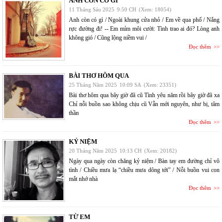
ANH CÒN CÓ GÌ
11 Tháng Sáu 2025
9:50 CH
(Xem: 18054)
Anh còn có gì / Ngoài khung cửa nhỏ / Em về qua phố / Nắng
rực đường đi! -- Em mỉm môi cười: Tình trao ai đó? Lòng anh
không gió / Cũng lộng niềm vui /
Đọc thêm
BÀI THƠ HÔM QUA
25 Tháng Năm 2025
10:09 SA
(Xem: 23351)
Bài thơ hôm qua bây giờ đã cũ Tình yêu năm rồi bây giờ đã xa
Chỉ nỗi buồn sao không chịu cũ Vẫn mới nguyên, như bị, tâm
thần
Đọc thêm
KỶ NIỆM
20 Tháng Năm 2025
10:13 CH
(Xem: 20182)
Ngày qua ngày còn chăng kỷ niệm / Bàn tay em đường chỉ vô
tình / Chiều mưa lạ “chiều mưa dông tới” / Nỗi buồn vui con
mắt nhớ nhà
Đọc thêm
TỪ EM