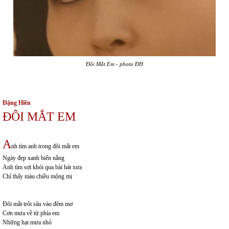
Đôi Mắt Em
-
photo ĐH
Đặng Hiền
ĐÔI MẮT EM
A
nh tìm anh trong đôi mắt em
Ngày đẹp xanh biển nắng
Anh tìm sợi khói qua bài hát xưa
Chỉ thấy màu chiều mộng mị
Đôi mắt trôi sâu vào đêm mơ
Cơn mưa về từ phía em
Những hạt mưa nhỏ