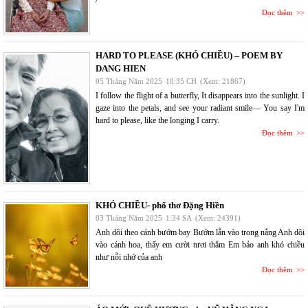
Đọc thêm
HARD TO PLEASE (KHÓ CHIỀU) – POEM BY
DANG HIEN
05 Tháng Năm 2025
10:35 CH
(Xem: 21867)
I follow the flight of a butterfly, It disappears into the sunlight. I
gaze into the petals, and see your radiant smile— You say I'm
hard to please, like the longing I carry.
Đọc thêm
KHÓ CHIỀU- phổ thơ Đặng Hiền
03 Tháng Năm 2025
1:34 SA
(Xem: 24391)
Anh dõi theo cánh bướm bay Bướm lẫn vào trong nắng Anh dõi
vào cánh hoa, thấy em cười tươi thắm Em bảo anh khó chiều
như nỗi nhớ của anh
Đọc thêm