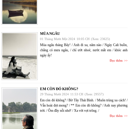
MÙA NGÂU
01 Tháng Mười Một 2024
10:05 CH
(Xem: 23625)
Mùa ngâu tháng Bảy! / Anh đi xa, năm nào / Ngày Cali buồn,
chẳng có mưa ngâu, / chỉ ướt nhoè, nước mắt em / khóc anh
ngày ấy!
Đọc thêm
EM CÒN ĐÓ KHÔNG?
29 Tháng Mười 2024
11:53 CH
(Xem: 29557)
Em còn đó không? / Bờ Tây Thái Bình. / Muôn trùng xa cách! /
Vẫn hoài đợi mong? / ** Em còn đó không? / Anh nay phương
trời. / Ôm đầy nỗi nhớ! / Xa vời vợi trông. /
Đọc thêm