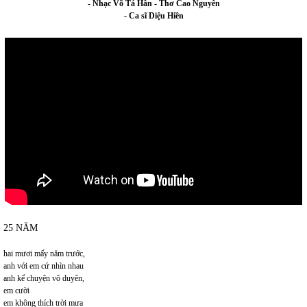
- Nhạc Võ Tá Hân - Thơ Cao Nguyên
- Ca sĩ Diệu Hiền
25 NĂM
hai mươi mấy năm trước,
anh với em cứ nhìn nhau
anh kể chuyện vô duyên,
em cười
em không thích trời mưa