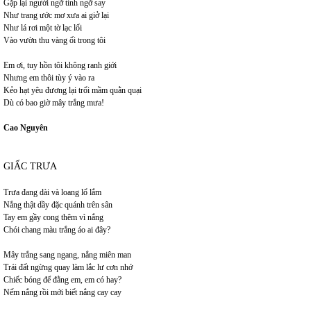
Gặp lại người ngỡ tỉnh ngỡ say
Như trang ước mơ xưa ai giở lại
Như lá rơi một tờ lạc lối
Vào vườn thu vàng ối trong tôi
Em ơi, tuy hồn tôi không ranh giới
Nhưng em thôi tùy ý vào ra
Kẻo hạt yêu đương lại trổi mầm quằn quại
Dù có bao giờ mây trắng mưa!
Cao Nguyên
GIẤC TRƯA
Trưa đang dài và loang lổ lắm
Nắng thật dầy đặc quánh trên sân
Tay em gầy cong thêm vì nắng
Chói chang màu trắng áo ai đây?
Mây trắng sang ngang, nắng miên man
Trái đất ngừng quay làm lắc lư cơn nhớ
Chiếc bóng để đằng em, em có hay?
Nếm nắng rồi mới biết nắng cay cay