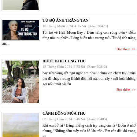
TỪ ĐỘ ÁNH TRĂNG TAN
10 Tháng Mười 2024
4:15 SA
(Xem: 30423)
Tôi trở về Half Moon Bay / Đếm từng con sóng biển / Đếm
từng nỗi ưu phiền / Lòng buồn như sương mù / Từ độ ánh trăng
tan...
Đọc thêm
BƯỚC KHẼ CÙNG THU
13 Tháng Chín 2024
3:25 SA
(Xem: 29812)
bay nửa vòng đời ngơ ngác tìm nhau / chưa kịp chạm tay / mùa
thu đã cháy / trong lá khô đôi môi nào run rẩy / mãi hoài không
gọi nổi / một cái tên
Đọc thêm
CÁNH ĐỒNG MÙA THU
02 Tháng Chín 2024
3:46 SA
(Xem: 20403)
Khi em trở lại / Bằng những cánh tay vàng của lá / Buồn ở nhớ
nhung / Những đám mây mùa hè lẩn trốn / Em còn đâu đó trong
tôi