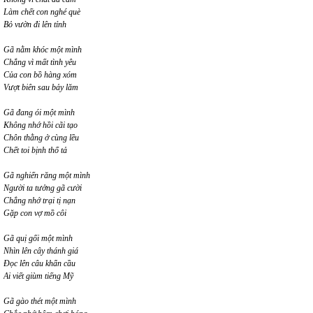
Làm chết con nghé què
Bỏ vườn đi lên tỉnh
Gã nằm khóc một mình
Chẳng vì mất tình yêu
Của con bồ hàng xóm
Vượt biên sau bảy lăm
Gã đang ói một mình
Không nhớ hồi cãi tạo
Chôn thằng ở cùng lều
Chết toi bịnh thổ tả
Gã nghiến răng một mình
Người ta tưởng gã cười
Chẳng nhớ trại tị nạn
Gặp con vợ mồ côi
Gã quị gối một mình
Nhìn lên cây thánh giá
Đọc lên câu khẩn cầu
Ai viết giùm tiếng Mỹ
Gã gào thét một mình