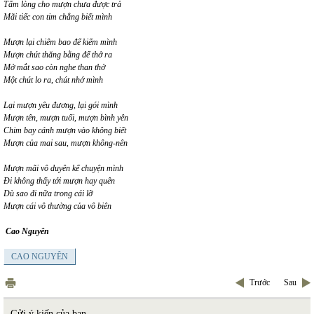
Tấm lòng cho mượn chưa được trả
Mãi tiếc con tim chẳng biết mình
Mượn lại chiêm bao để kiếm mình
Mượn chút thăng bằng để thở ra
Mở mắt sao còn nghe than thở
Một chút lo ra, chút nhớ mình
Lại mượn yêu đương, lại gói mình
Mượn tên, mượn tuổi, mượn bình yên
Chim bay cánh mượn vào không biết
Mượn của mai sau, mượn không-nên
Mượn mãi vô duyên kể chuyện mình
Đi không thấy tới mượn hay quên
Dù sao đi nữa trong cái lỡ
Mượn cái vô thường của vô biên
Cao Nguyên
CAO NGUYÊN
Trước
Sau
Gửi ý kiến của bạn