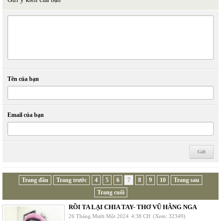
Tên của bạn
Email của bạn
Trang đầu
Trang trước
4
5
6
7
8
9
10
Trang sau
Trang cuối
RỒI TA LẠI CHIA TAY- THƠ VŨ HẰNG NGA
26 Tháng Mười Một 2024
4:38 CH
(Xem: 32349)