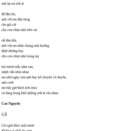
anh lại ưa ướt át
đã lắm lúc,
anh với em đâu lưng
che gió cát
cho con chim nhỏ trên vai
rất lắm khi,
anh với em nhìn chung một hướng
định đường bay
cho con chim nhỏ trong tay
hai mươi mấy năm sau,
mình vẫn nhìn nhau
em nhớ ngày xưa anh hay kể chuyện vô duyên,
anh cười
em bây giờ thích trời mưa
và đang hong khô những ướt át của nhau.
Cao Nguyên
GÃ
Gã ngồi khóc một mình
Không vì chất da cam