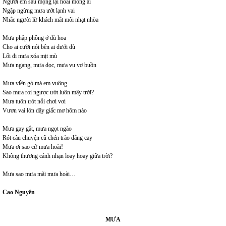
Người em sầu mộng lại hoài mong ai
Ngập ngừng mưa ướt lạnh vai
Nhắc người lữ khách mắt môi nhạt nhòa
Mưa phập phồng ở dù hoa
Cho ai cười nói bên ai dưới dù
Lối đi mưa xóa mịt mù
Mưa ngang, mưa dọc, mưa vu vơ buồn
Mưa viền gò má em vuông
Sao mưa rơi ngược ướt luôn mây trời?
Mưa tuôn ướt nỗi chơi vơi
Vươn vai lớn dậy giấc mơ hôm nào
Mưa gay gắt, mưa ngọt ngào
Rót câu chuyện cũ chén trào đắng cay
Mưa ơi sao cứ mưa hoài!
Không thương cánh nhạn loay hoay giữa trời?
Mưa sao mưa mãi mưa hoài…
Cao Nguyên
MƯA