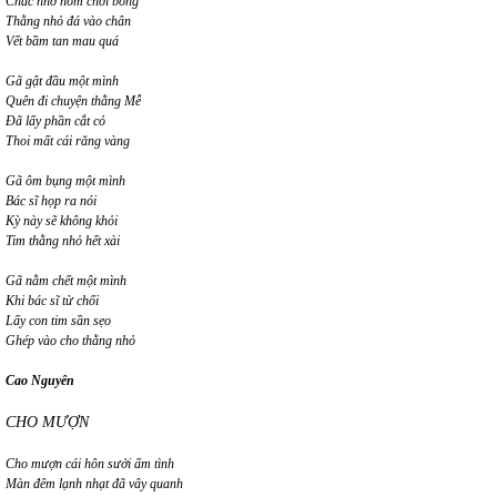
Chắc nhớ hôm chơi bóng
Thằng nhỏ đá vào chân
Vết bầm tan mau quá
Gã gật đầu một mình
Quên đi chuyện thằng Mễ
Đã lấy phần cắt cỏ
Thoi mất cái răng vàng
Gã ôm bụng một mình
Bác sĩ họp ra nói
Kỳ này sẽ không khỏi
Tim thằng nhỏ hết xài
Gã nằm chết một mình
Khi bác sĩ từ chối
Lấy con tim sần sẹo
Ghép vào cho thằng nhỏ
Cao Nguyên
CHO MƯỢN
Cho mượn cái hôn sưởi ấm tình
Màn đêm lạnh nhạt đã vây quanh