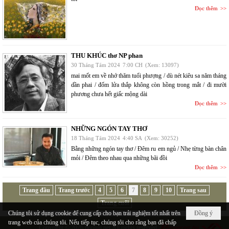
Đọc thêm
THU KHÚC thơ NP phan
30 Tháng Tám 2024
7:00 CH
(Xem: 13097)
mai mốt em về nhớ thăm tuổi phượng / dù nét kiêu sa năm tháng
dần phai / đốm lửa thắp không còn hồng trong mắt / đi mười
phương chưa hết giấc mộng dài
Đọc thêm
NHỮNG NGÓN TAY THƠ
18 Tháng Tám 2024
4:40 SA
(Xem: 30252)
Bằng những ngón tay thơ / Đêm ru em ngủ / Nhẹ từng bàn chân
mỏi / Đêm theo nhau qua những bãi đồi
Đọc thêm
Trang đầu
Trang trước
4
5
6
7
8
9
10
Trang sau
Trang cuối
Chúng tôi sử dụng cookie để cung cấp cho bạn trải nghiệm tốt nhất trên
Đồng ý
trang web của chúng tôi. Nếu tiếp tục, chúng tôi cho rằng bạn đã chấp
Copyright © 2026
hopluu.net
All rights reserved