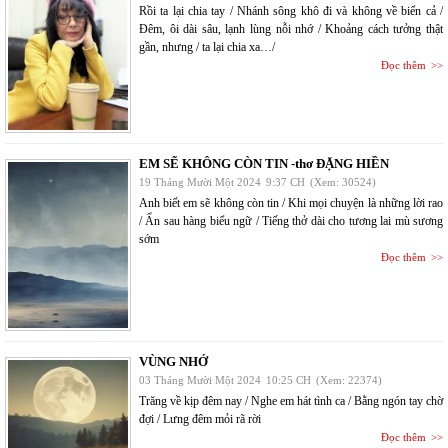
Rồi ta lại chia tay / Nhánh sông khô đi và không về biển cả /
Đêm, ôi dài sâu, lạnh lùng nỗi nhớ / Khoảng cách tưởng thật
gần, nhưng / ta lại chia xa…/
Đọc thêm
EM SẼ KHÔNG CÒN TIN -thơ ĐẶNG HIỀN
19 Tháng Mười Một 2024
9:37 CH
(Xem: 30524)
Anh biết em sẽ không còn tin / Khi mọi chuyện là những lời rao
/ Ẩn sau hàng biểu ngữ / Tiếng thở dài cho tương lai mù sương
sớm
Đọc thêm
VÙNG NHỚ
03 Tháng Mười Một 2024
10:25 CH
(Xem: 22374)
Trăng về kịp đêm nay / Nghe em hát tình ca / Bằng ngón tay chờ
đợi / Lưng đêm mỏi rã rời
Đọc thêm