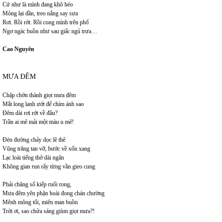
Cứ như là mình đang khô héo
Mỏng lại dần, treo nắng say sưa
Rơi. Rồi rớt. Rồi cong mình trên phố
Ngơ ngác buồn như sau giấc ngủ trưa…
Cao Nguyên
MƯA ĐÊM
Chập chờn thành giọt mưa đêm
Mắt long lanh ướt để chìm ánh sao
Đêm dài rơi rớt về đâu?
Trần ai mê mải một màu u mê!
Đèn đường chảy dọc lê thê
Vũng trăng tan vỡ, bước về xốn xang
Lạc loài tiếng thở dài ngân
Không gian run rẩy từng vần gieo cung
Phải chăng số kiếp ruổi rong,
Mưa đêm yên phận hoài đong chán chường
Mênh mông tối, miên man buồn
Trời ơi, sao chửa sáng giùm giọt mưa?!