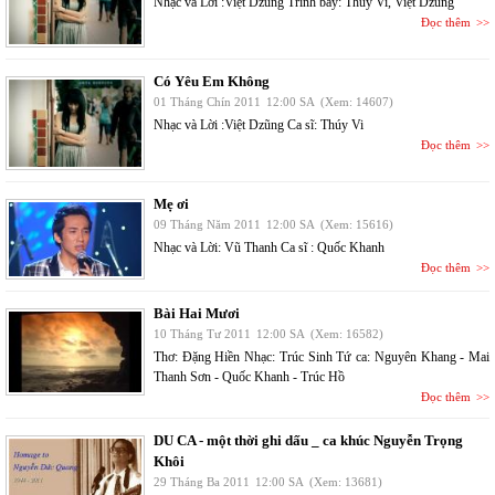
Nhạc và Lời :Việt Dzũng Trình bày: Thúy Vi, Việt Dzũng
Đọc thêm
Có Yêu Em Không
01 Tháng Chín 2011
12:00 SA
(Xem: 14607)
Nhạc và Lời :Việt Dzũng Ca sĩ: Thúy Vi
Đọc thêm
Mẹ ơi
09 Tháng Năm 2011
12:00 SA
(Xem: 15616)
Nhạc và Lời: Vũ Thanh Ca sĩ : Quốc Khanh
Đọc thêm
Bài Hai Mươi
10 Tháng Tư 2011
12:00 SA
(Xem: 16582)
Thơ: Đặng Hiền Nhạc: Trúc Sinh Tứ ca: Nguyên Khang - Mai
Thanh Sơn - Quốc Khanh - Trúc Hồ
Đọc thêm
DU CA - một thời ghi dấu _ ca khúc Nguyễn Trọng
Khôi
29 Tháng Ba 2011
12:00 SA
(Xem: 13681)