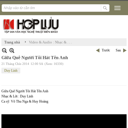
›
Trang nhà
Video & Audio : Nhạc & . . .
Trước
Sau
Giữa Quê Người Tôi Hát Tên Anh
21 Tháng Chín 2014
12:00 SA
(Xem: 16330)
Duy Linh
Giữa Quê Người Tôi Hát Tên Anh
Nhạc & Lời : Duy Linh
Ca sỹ: Võ Thu Nga & Huy Hoàng