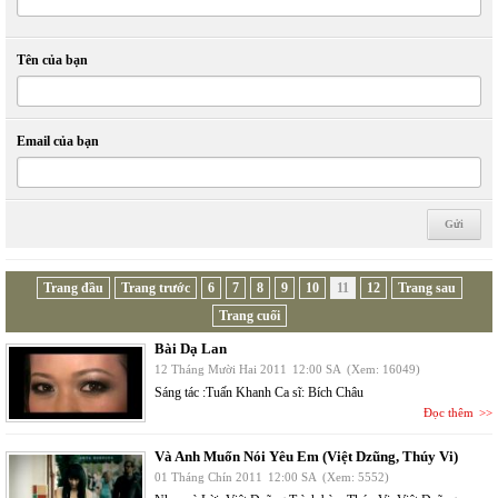
Tên của bạn
Email của bạn
Trang đầu
Trang trước
6
7
8
9
10
11
12
Trang sau
Trang cuối
Bài Dạ Lan
12 Tháng Mười Hai 2011
12:00 SA
(Xem: 16049)
Sáng tác :Tuấn Khanh Ca sĩ: Bích Châu
Đọc thêm
Và Anh Muốn Nói Yêu Em (Việt Dzũng, Thúy Vi)
01 Tháng Chín 2011
12:00 SA
(Xem: 5552)