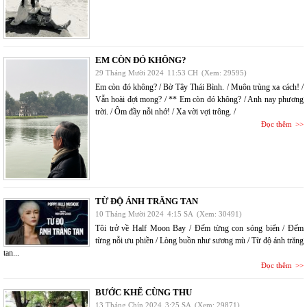
EM CÒN ĐÓ KHÔNG?
29 Tháng Mười 2024
11:53 CH
(Xem: 29595)
Em còn đó không? / Bờ Tây Thái Bình. / Muôn trùng xa cách! /
Vẫn hoài đợi mong? / ** Em còn đó không? / Anh nay phương
trời. / Ôm đầy nỗi nhớ! / Xa vời vợi trông. /
Đọc thêm
TỪ ĐỘ ÁNH TRĂNG TAN
10 Tháng Mười 2024
4:15 SA
(Xem: 30491)
Tôi trở về Half Moon Bay / Đếm từng con sóng biển / Đếm
từng nỗi ưu phiền / Lòng buồn như sương mù / Từ độ ánh trăng
tan...
Đọc thêm
BƯỚC KHẼ CÙNG THU
13 Tháng Chín 2024
3:25 SA
(Xem: 29871)