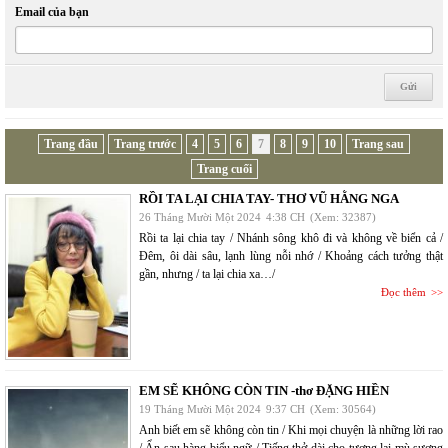
Email của bạn
Trang đầu
Trang trước
4
5
6
7
8
9
10
Trang sau
Trang cuối
RỒI TA LẠI CHIA TAY- THƠ VŨ HẰNG NGA
26 Tháng Mười Một 2024
4:38 CH
(Xem: 32387)
Rồi ta lại chia tay / Nhánh sông khô đi và không về biển cả /
Đêm, ôi dài sâu, lạnh lùng nỗi nhớ / Khoảng cách tưởng thật
gần, nhưng / ta lại chia xa…/
Đọc thêm
EM SẼ KHÔNG CÒN TIN -thơ ĐẶNG HIỀN
19 Tháng Mười Một 2024
9:37 CH
(Xem: 30564)
Anh biết em sẽ không còn tin / Khi mọi chuyện là những lời rao
/ Ẩn sau hàng biểu ngữ / Tiếng thở dài cho tương lai mù sương