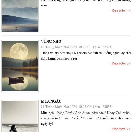
sớm
Đọc thêm
VÙNG NHỚ
03 Tháng Mười Một 2024
10:25 CH
(Xem: 22424)
Trăng về kịp đêm nay / Nghe em hát tình ca / Bằng ngón tay chờ
đợi / Lưng đêm mỏi rã rời
Đọc thêm
MÙA NGÂU
01 Tháng Mười Một 2024
10:05 CH
(Xem: 23653)
Mùa ngâu tháng Bảy! / Anh đi xa, năm nào / Ngày Cali buồn,
chẳng có mưa ngâu, / chỉ ướt nhoè, nước mắt em / khóc anh
ngày ấy!
Đọc thêm