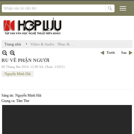
›
Trang nhà
Video & Audio : Nhạc & . . .
Trước
Sau
RU VỀ PHẬN NGƯỜI
06 Tháng Hai 2014
12:00 SA
(Xem: 11051)
Nguyễn Minh Hải
Sáng tác: Nguyễn Minh Hải
Giọng ca: Tâm Thư