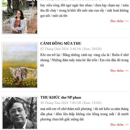
bay nửa vòng đời ngơ ngác tìm nhau / chưa kịp chạm tay / mùa
thu đã cháy / trong lá khô đôi môi nào run rẩy / mãi hoài không
gọi nổi / một cái tên
Đọc thêm
CÁNH ĐỒNG MÙA THU
02 Tháng Chín 2024
3:46 SA
(Xem: 20438)
Khi em trở lại / Bằng những cánh tay vàng của lá / Buồn ở nhớ
nhung / Những đám mây mùa hè lẩn trốn / Em còn đâu đó trong
tôi
Đọc thêm
THU KHÚC thơ NP phan
30 Tháng Tám 2024
7:00 CH
(Xem: 13102)
mai mốt em về nhớ thăm tuổi phượng / dù nét kiêu sa năm tháng
dần phai / đốm lửa thắp không còn hồng trong mắt / đi mười
phương chưa hết giấc mộng dài
Đọc thêm