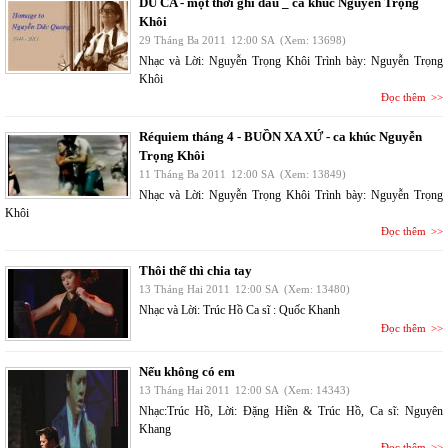
DU CA - một thời ghi dấu _ ca khúc Nguyễn Trọng
Khôi
29 Tháng Ba 2011
12:00 SA
(Xem: 13698)
Nhạc và Lời: Nguyễn Trọng Khôi Trình bày: Nguyễn Trọng
Khôi
Đọc thêm
Réquiem tháng 4 - BUỒN XA XỨ - ca khúc Nguyễn
Trọng Khôi
11 Tháng Ba 2011
12:00 SA
(Xem: 13849)
Nhạc và Lời: Nguyễn Trọng Khôi Trình bày: Nguyễn Trọng
Khôi
Đọc thêm
Thôi thế thì chia tay
13 Tháng Hai 2011
12:00 SA
(Xem: 13480)
Nhạc và Lời: Trúc Hồ Ca sĩ : Quốc Khanh
Đọc thêm
Nếu không có em
13 Tháng Hai 2011
12:00 SA
(Xem: 14343)
Nhạc:Trúc Hồ, Lời: Đặng Hiền & Trúc Hồ, Ca sĩ: Nguyên
Khang
Đọc thêm