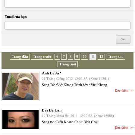
Email của bạn
Trang đầu
Trang trước
6
7
8
9
10
11
12
Trang sau
Trang cuối
Anh Là Ai?
21 Tháng Giêng 2012
12:00 SA
(Xem: 14361)
Sáng Tác :Việt Khang Trình bày : Việt Khang
Đọc thêm
Bài Dạ Lan
12 Tháng Mười Hai 2011
12:00 SA
(Xem: 16066)
Sáng tác :Tuấn Khanh Ca sĩ: Bích Châu
Đọc thêm