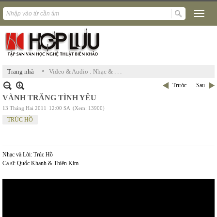
›
Trang nhà
Video & Audio : Nhạc & . . .
Trước
Sau
VÀNH TRĂNG TÌNH YÊU
13 Tháng Hai 2011
12:00 SA
(Xem: 13900)
TRÚC HỒ
Nhạc và Lời: Trúc Hồ
Ca sĩ: Quốc Khanh & Thiên Kim