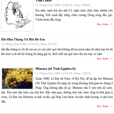
Tình Chiều
21 Tháng Chín 2008
12:00 SA
(Xem: 56004)
Em nằm cạnh trái tim anh Có nghe máu chảy trăm nhành yêu
thương Trời xanh đầy tiếng chim vương Dòng sông đầy gió.
Vườn thơm đầy lòng
Đọc thêm
Bắt Đầu Tháng Tư Rồi Đó Em
21 Tháng Chín 2008
12:00 SA
(Xem: 56115)
bắt đầu tháng tư rồi đó em em có còn nhớ quê nhà không đã ba mươi năm rồi nhìn bạn bè tôi
lần lượt ra đi thế hệ chúng tôi đang già rũ, đuối chết mà quê nhà vẫn mù mịt, xa xăm
Đọc thêm
Mimơza (từ Tình Epphen Ii)
11 Tháng Chín 2008
12:00 SA
(Xem: 52853)
Xuân 1999, Lê Đạt rời Paris về Hà Nội, để lại tập thơ Mimơza
(Từ Tình Epphen II) sáng tác trong khoảng thời gian ba tháng ở
Pháp. Ông không dặn dò gì. Mimơza vẫn ở yên trên kệ sách,
đợi. Đợi một dấu hiệu của nhà thơ. Bảy năm qua, dường như bảy năm cũng là thời gian ủ
rượu, Lê Đạt cho Mimơza ra mắt và độc giả Hợp Lưu được ưu tiên nhận hương vị đoá hoa
đầu.
Đọc thêm