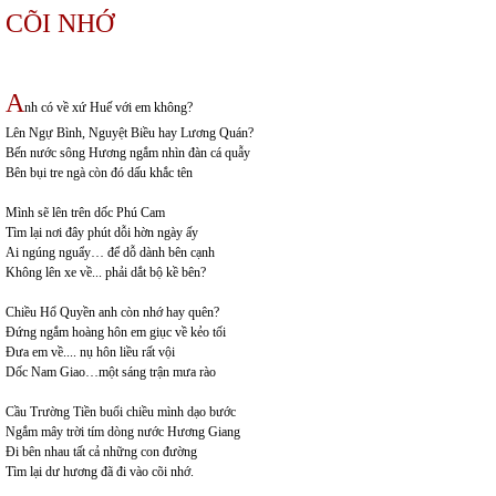
CÕI NHỚ
A
nh có về xứ Huế với em không?
Lên Ngự Bình, Nguyệt Biều hay Lương Quán?
Bến nước sông Hương ngắm nhìn đàn cá quẫy
Bên bụi tre ngà còn đó dấu khắc tên
Mình sẽ lên trên dốc Phú Cam
Tìm lại nơi đây phút dỗi hờn ngày ấy
Ai ngúng nguẩy… để dỗ dành bên cạnh
Không lên xe về... phải dắt bộ kề bên?
Chiều Hổ Quyền anh còn nhớ hay quên?
Đứng ngắm hoàng hôn em giục về kẻo tối
Đưa em về.... nụ hôn liều rất vội
Dốc Nam Giao…một sáng trận mưa rào
Cầu Trường Tiền buổi chiều mình dạo bước
Ngắm mây trời tím dòng nước Hương Giang
Đi bên nhau tất cả những con đường
Tìm lại dư hương đã đi vào cõi nhớ.