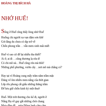
HOÀNG THỊ BÍCH HÀ
NHỚ HUẾ!
S
ống ở Huế cũng thấy lòng nhớ Huế
Huống chi người xa vạn dặm sơn khê
Gót lãng du chưa có dịp trở về
Chốn phong trần …vẫn mưu sinh mải miết
Huế vì sao cứ để lại nhiều tha thiết?
Ai ở, ai đi …cũng thương lạ rứa tề
Có chi mô nà... Huế cũng rứa mà thôi!
Những phố phường, vườn cây…nơi mô mà chẳng có?
Hay tại vì Hoàng cung mấy trăm năm trầm mặc
Dáng vẻ ôm nhiều mưa nắng của thời gian
Lớp rêu phong cất giấu những thăng trầm
Để lưu giữ chốn kinh kỳ một thuở
Huế- Một trời thương cho kẻ đi, người ở
Nắng Hạ về gay gắt những chói chang
Mưa dầm dề…mùa Đông lạnh căm căm