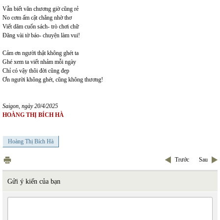
Vẫn biết văn chương giờ cũng rẻ
No cơm ấm cật chẳng nhờ thơ
Viết dăm cuốn sách- trò chơi chữ
Đăng vài tờ báo- chuyện làm vui!
Cảm ơn người thật không ghét ta
Ghé xem ta viết nhảm mỗi ngày
Chỉ có vậy thôi đời cũng đẹp
Ơn người không ghét, cũng không thương!
Saigon, ngày 20/4/2025
HOÀNG THỊ BÍCH HÀ
Hoàng Thị Bích Hà
Trước
Sau
Gửi ý kiến của bạn