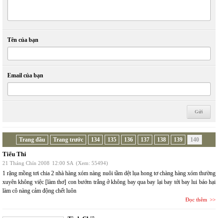
Tên của bạn
Email của bạn
Trang đầu
Trang trước
134
135
136
137
138
139
140
Tiểu Thi
21 Tháng Chín 2008
12:00 SA
(Xem: 55494)
1 rặng mồng tơi chia 2 nhà hàng xóm nàng nuôi tầm dệt lụa hong tơ chàng hàng xóm thường
xuyên không việc [làm thơ] con bướm trắng ở không bay qua bay lại bay tới bay lui báo hại
làm cô nàng cảm động chết luôn
Đọc thêm