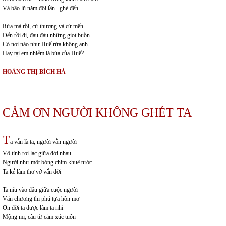
Và bão lũ năm đôi lần...ghé đến
Rứa mà rồi, cứ thương và cứ mến
Đến rồi đi, đau đáu những giọt buồn
Có nơi nào như Huế rứa không anh
Hay tại em nhiễm lá bùa của Huế?
HOÀNG THỊ BÍCH HÀ
CẢM ƠN NGƯỜI KHÔNG GHÉT TA
T
a vẫn là ta, người vẫn người
Vô tình rơi lạc giữa đời nhau
Người như một bóng chim khuê tước
Ta kẻ làm thơ vớ vẩn đời
Ta níu vào đâu giữa cuộc người
Văn chương thi phú tựa hồn mơ
Ơn đời ta được làm ta nhỉ
Mộng mị, câu từ cảm xúc tuôn