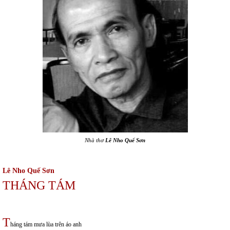
Nhà thơ
Lê Nho Quế Sơn
Lê Nho Quế Sơn
THÁNG TÁM
T
háng tám mưa lùa trên áo anh