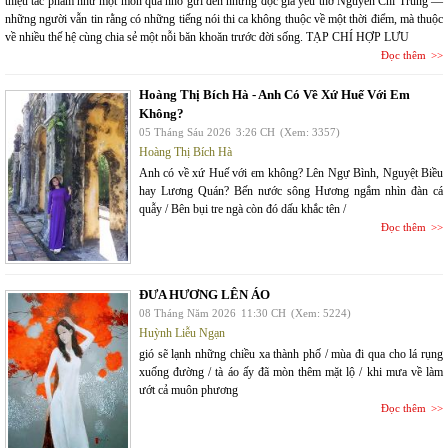
thiệu tác phẩm như một món quà nhỏ gửi đến những độc giả yêu thơ Nguyễn Chí Trung —
những người vẫn tin rằng có những tiếng nói thi ca không thuộc về một thời điểm, mà thuộc
về nhiều thế hệ cùng chia sẻ một nỗi băn khoăn trước đời sống. TẠP CHÍ HỢP LƯU
Đọc thêm
Hoàng Thị Bích Hà - Anh Có Về Xứ Huế Với Em
Không?
05 Tháng Sáu 2026
3:26 CH
(Xem: 3357)
Hoàng Thị Bích Hà
Anh có về xứ Huế với em không? Lên Ngự Bình, Nguyệt Biều
hay Lương Quán? Bến nước sông Hương ngắm nhìn đàn cá
quẫy / Bên bụi tre ngà còn đó dấu khắc tên /
Đọc thêm
ĐƯA HƯƠNG LÊN ÁO
08 Tháng Năm 2026
11:30 CH
(Xem: 5224)
Huỳnh Liễu Ngạn
gió sẽ lạnh những chiều xa thành phố / mùa đi qua cho lá rụng
xuống đường / tà áo ấy đã mòn thêm mặt lộ / khi mưa về làm
ướt cả muôn phương
Đọc thêm