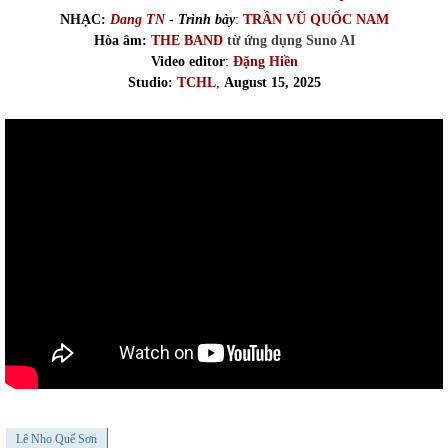
NHẠC:
Dang TN
-
Trình bày
:
TRẦN VŨ QUỐC NAM
Hòa âm:
THE BAND
từ ứng dụng Suno AI
Video editor
:
Đặng Hiền
Studio:
TCHL
,
August 15, 2025
Lê Nho Quế Sơn