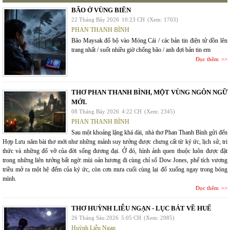
BÃO Ở VÙNG BIÊN
22 Tháng Bảy 2026
10:23 CH
(Xem: 1703)
PHAN THANH BÌNH
Bão Maysak đổ bộ vào Móng Cái / các bản tin điện tử dồn lên
trang nhất / suốt nhiều giờ chống bão / anh đợi bản tin em
Đọc thêm
THƠ PHAN THANH BÌNH, MỘT VÙNG NGÔN NGỮ
MỚI.
08 Tháng Bảy 2026
4:22 CH
(Xem: 2345)
PHAN THANH BÌNH
Sau một khoảng lặng khá dài, nhà thơ Phan Thanh Bình gửi đến
Hợp Lưu năm bài thơ mới như những mảnh suy tưởng được chưng cất từ ký ức, lịch sử, tri
thức và những đổ vỡ của đời sống đương đại. Ở đó, hình ảnh quen thuộc luôn được đặt
trong những liên tưởng bất ngờ: mùi oản hương đi cùng chỉ số Dow Jones, phế tích vương
triều mở ra một hệ đếm của ký ức, còn cơn mưa cuối cùng lại đổ xuống ngay trong bóng
mình.
Đọc thêm
THƠ HUỲNH LIỄU NGẠN - LỤC BÁT VỀ HUẾ
26 Tháng Sáu 2026
5:05 CH
(Xem: 2985)
Huỳnh Liễu Ngạn