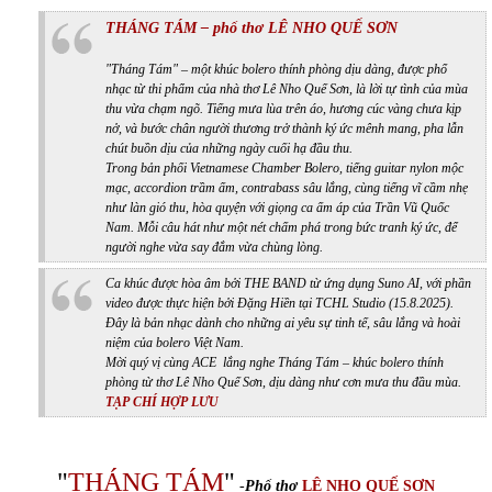
THÁNG TÁM – phổ thơ LÊ NHO QUẾ SƠN
"Tháng Tám"
– một khúc bolero thính phòng dịu dàng, được phổ
nhạc từ thi phẩm của nhà thơ Lê Nho Quế Sơn, là lời tự tình của mùa
thu vừa chạm ngõ. Tiếng mưa lùa trên áo, hương cúc vàng chưa kịp
nở, và bước chân người thương trở thành ký ức mênh mang, pha lẫn
chút buồn dịu của những ngày cuối hạ đầu thu.
Trong bản phối Vietnamese Chamber Bolero, tiếng guitar nylon mộc
mạc, accordion trầm ấm, contrabass sâu lắng, cùng tiếng vĩ cầm nhẹ
như làn gió thu, hòa quyện với giọng ca ấm áp của Trần Vũ Quốc
Nam. Mỗi câu hát như một nét chấm phá trong bức tranh ký ức, để
người nghe vừa say đắm vừa chùng lòng.
Ca khúc được hòa âm bởi THE BAND từ ứng dụng Suno AI, với phần
video được thực hiện bởi Đặng Hiền tại TCHL Studio (15.8.2025).
Đây là bản nhạc dành cho những ai yêu sự tinh tế, sâu lắng và hoài
niệm của bolero Việt Nam.
Mời quý vị cùng ACE lắng nghe
Tháng Tám
– khúc bolero thính
phòng từ thơ Lê Nho Quế Sơn, dịu dàng như cơn mưa thu đầu mùa.
TẠP CHÍ HỢP LƯU
"
THÁNG TÁM
"
-
Phổ thơ
LÊ NHO QUẾ SƠN