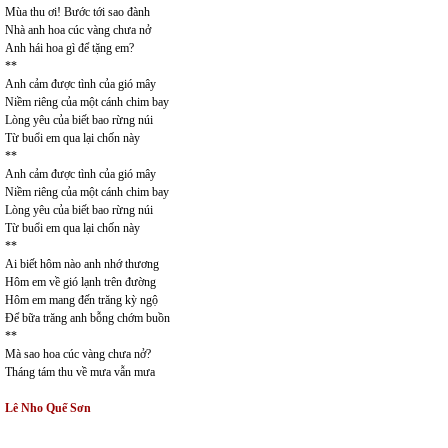
Mùa thu ơi! Bước tới sao đành
Nhà anh hoa cúc vàng chưa nở
Anh hái hoa gì để tặng em?
**
Anh cảm được tình của gió mây
Niềm riêng của một cánh chim bay
Lòng yêu của biết bao rừng núi
Từ buổi em qua lại chốn này
**
Anh cảm được tình của gió mây
Niềm riêng của một cánh chim bay
Lòng yêu của biết bao rừng núi
Từ buổi em qua lại chốn này
**
Ai biết hôm nào anh nhớ thương
Hôm em về gió lạnh trên đường
Hôm em mang đến trăng kỳ ngộ
Để bữa trăng anh bỗng chớm buồn
**
Mà sao hoa cúc vàng chưa nở?
Tháng tám thu về mưa vẫn mưa
Lê Nho Quế Sơn