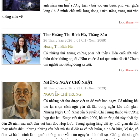
anh nằm ôm huế sượng trân / bởi tóc em buộc phù vân giữa
lòng / huế mình chừ mãi long đong / nên trăng trong nội vẫn
không chịu về
Đọc thêm
Thơ Hoàng Thị Bích Hà, Tháng Sáu
26 Tháng Sáu 2026
3:01 CH
(Xem: 2868)
Hoàng Thị Bích Hà
Có những thứ tưởng chừng phai hết thảy / Đến cuối đời vẫn
thổn thức không nguôi / Như chiếc lá rơi qua mùa rất cũ / Chạm
tim người một tiếng động xa xôi.
Đọc thêm
NHỮNG NGÀY CHỦ NHẬT
18 Tháng Sáu 2026
2:22 CH
(Xem: 3829)
NGUYỄN CHÍ TRUNG
Có những bài thơ được viết ra để xuất bản ngay. Có những bài
thơ lại chọn cách ngủ yên rất lâu trong ngăn kéo thời gian.
Những Ngày Chủ Nhật của Nguyễn Chí Trung thuộc về trường
hợp thứ hai. Được viết từ năm 2000, bài trường thi này phải đợi
đến 26 năm sau mới đến với bạn đọc Hợp Lưu. Trong quãng lặng dài ấy, thời gian đã đổi
thay nhiều điều, nhưng những câu hỏi mà thi sĩ đặt ra về nỗi buồn, sự hiện hữu, ký ức, cô
đơn và hành trình làm người dường như vẫn còn nguyên tính thời sự. Chúng tôi xin giới