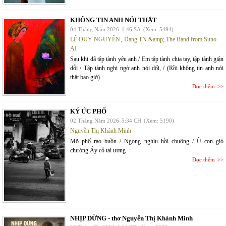
KHÔNG TIN ANH NÓI THẬT
04 Tháng Năm 2026
1:46 SA
(Xem: 5494)
LÊ DUY NGUYÊN
,
Dang TN &amp; The Band from Suno
AI
Sau khi đã tập tành yêu anh / Em tập tành chia tay, tập tành giận
dỗi / Tập tành nghi ngờ anh nói dối, / (Rồi không tin anh nói
thật bao giờ)
Đọc thêm
KÝ ỨC PHỐ
02 Tháng Năm 2026
5:34 CH
(Xem: 5190)
Nguyễn Thị Khánh Minh
Mõ phố rao buồn / Ngọng nghịu hồi chuông / Ù con gió
chướng Áy cỏ tai ương
Đọc thêm
NHỊP DỪNG - thơ Nguyễn Thị Khánh Minh