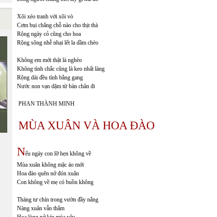
Xôi xéo tranh với xôi vò
Cơm bụi chẳng chỗ nào cho thịt thà
Rộng ngày cỏ cũng cho hoa
Rộng sông nhễ nhại lết la dầm chèo
Không em mới thật là nghèo
Không tình chắc cũng là keo nhất làng
Rộng dài đều tính bằng gang
Nước non vạn dặm từ bàn chân đi
PHAN THÀNH MINH
MÙA XUÂN VÀ HOA ĐÀO
N
ếu ngày con lỡ hẹn không về
Mùa xuân không mặc áo mới
Hoa đào quên nở đón xuân
Con không về mẹ có buồn không
Tháng tư chín trong vườn đầy nắng
Nàng xuân vẫn thắm