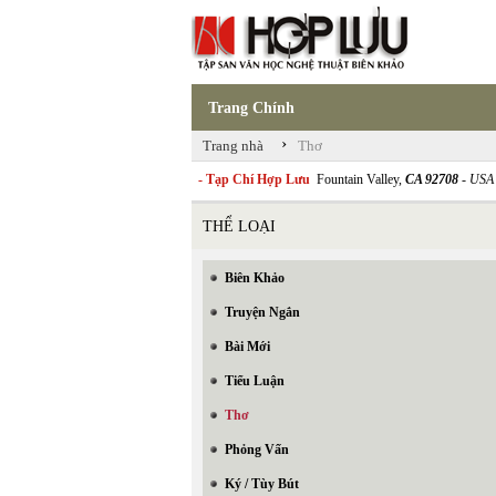
Trang Chính
›
Trang nhà
Thơ
- Tạp Chí Hợp Lưu
Fountain Valley,
CA 92708
- USA
THỂ LOẠI
Biên Khảo
Truyện Ngắn
Bài Mới
Tiểu Luận
Thơ
Phỏng Vấn
Ký / Tùy Bút