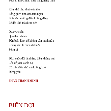
Sớt san nhọc nhằn mưa nắng nắng mưa
Khù khờ như thuở còn thơ
Bẵng quên tình dài đêm ngắn
Buốt đau những điều không đáng
Lẽ đời khó mà được nên
Qua vực sâu
Qua thác ghềnh
Đến biển khơi để không còn mình nữa
Chẳng đâu là miền đất hứa
Sông ơi
Đích cuộc đời là những điều không vui
Của dễ yêu là của nợ
Có một điều khó mà không khó
Đừng yêu
PHAN THÀNH MINH
BIỂN ĐỢI