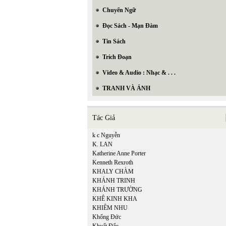
Chuyển Ngữ
Đọc Sách - Mạn Đàm
Tin Sách
Trích Đoạn
Video & Audio : Nhạc & . . .
TRANH VÀ ẢNH
Tác Giả
k c Nguyễn
K. LAN
Katherine Anne Porter
Kenneth Rexroth
KHALY CHÀM
KHÁNH TRINH
KHÁNH TRƯỜNG
KHÊ KINH KHA
KHIÊM NHU
Khổng Đức