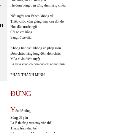
Hoa lòng nở kín mùa yêu
Hạ đơm bông trên từng đụn nắng chiều
ữ:
Nếu ngày con lỡ hẹn không về
Thiệp chúc xóm giềng thay câu đối đỏ
m
Hoa đào trước ngõ
Cài áo em hồng
Sáng rỡ xe dâu
Không tình yêu không có phép màu
Đơn chiếc nặng lòng đêm đơn chiếc
Mùa xuân diễm tuyệt
Là mùa xuân có hoa đào cài áo tân hôn
PHAN THÀNH MINH
ĐỪNG
Y
êu để sống
Sống để yêu
Là lẽ thường xưa nay vẫn thế
Thăng trầm dâu bể