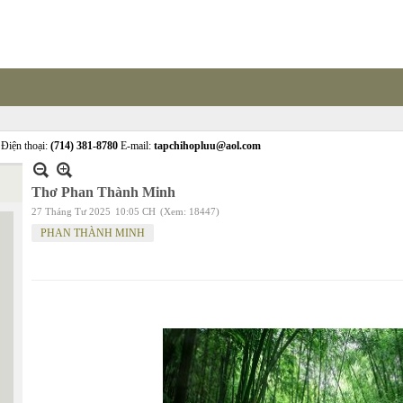
Điện thoại:
(714) 381-8780
E-mail:
tapchihopluu@aol.com
Thơ Phan Thành Minh
27 Tháng Tư 2025
10:05 CH
(Xem: 18447)
PHAN THÀNH MINH