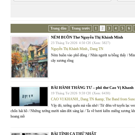
Trang đầu
Trang trước
1
2
3
4
5
6
NÉM BUỒN Thơ Nguyễn Thị Khánh Minh
23 Tháng Tư 2026
4:50 CH
(Xem: 5827)
Nguyễn Thị Khánh Minh
,
Dang TN
Ném buồn vào phố đông / Nhìn người ta bỗng thấy / Mìn
cây xương rồng
BÀI HÀNH THÁNG TƯ – phổ thơ Cao Vị Khanh
19 Tháng Tư 2026
9:59 CH
(Xem: 6430)
CAO VỊ KHANH
,
Dang TN &amp; The Band from Sun
Vậy đó, tưởng quên mà vẫn nhớ / Từ đêm vỡ tuyến lạc ven 
chốn hải hồ / Những tưởng mười năm đời sáng lại / Ta về bươi kiếm miểng xương khô
hoang mồ
BÀI TÌNH CA THỨ NHẤT