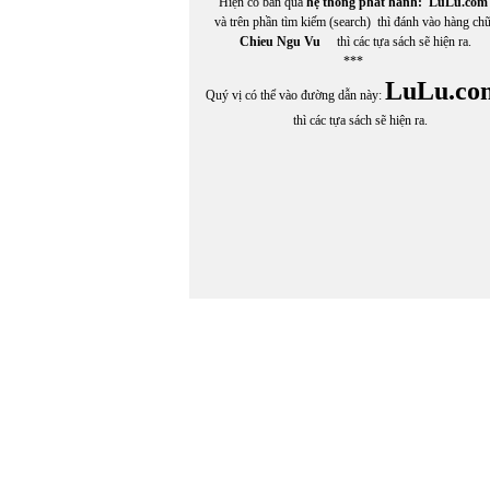
Hiện có bán qua
hệ thống phát hành:
LuLu.com
và trên phần tìm kiếm (search) thì đánh vào hàng ch
Chieu Ngu Vu
thì các tựa sách sẽ hiện ra.
***
LuLu.co
Quý vị có thể vào đường dẫn này:
thì các tựa sách sẽ hiện ra.