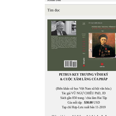
Khuất Đẩu
Khuyết Danh
Kiệm Hoàng
Tìm đọc
KIỆT TẤN
Kiều Thị An Giang
KIM LONG
Kim Nhung
Kim Tuấn
Kinh Dương Vương
Kuroda Momoko
Kurt Vonnegut, Jr.
PETRUS KEY TRƯƠNG VĨNH KÝ
& CUỘC XÂM LĂNG CỦA PHÁP
(Biên khảo sử học Việt Nam xã hội văn hóa.)
Tác giả VŨ NGỰ CHIÊU PhD, JD
Sách gần 850 trang / chia làm Hai Tập
Gía mỗi tập :
$30.00
USD
Tạp chí Hợp-Lưu xuất bản 11-2019