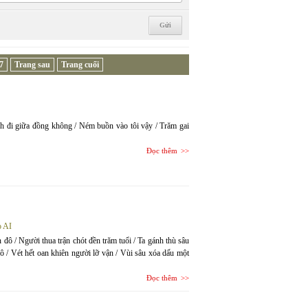
7
Trang sau
Trang cuối
h đi giữa đồng không / Ném buồn vào tôi vậy / Trăm gai
Đọc thêm
o AI
đô / Người thua trận chót đền trăm tuổi / Ta gánh thù sâu
 / Vét hết oan khiên người lỡ vận / Vùi sâu xóa dấu một
Đọc thêm