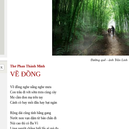
Đường quê - ảnh Trần Linh
Thơ Phan Thành Minh
VỀ ĐỒNG
Về đồng nghe nắng nghe mưa
Con trâu đi với sớm trưa cùng cày
Mẹ cầm đon mạ trên tay
Cánh cò bay mỏi đâu hay bạt ngàn
Rộng dài cũng tính bằng gang
Nước non vạn dặm từ bàn chân đi
Núi cao thì có Ba Vì
Lòng người chẳng biết lấy gì mà đo