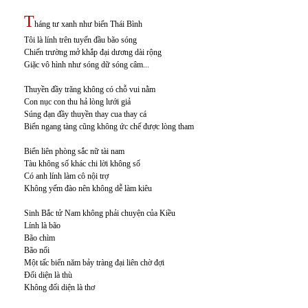
T
háng tư xanh như biển Thái Bình
Tôi là lính trên tuyến đầu bão sóng
Chiến trường mở khắp đại dương dài rộng
Giặc vô hình như sóng dữ sóng câm...
Thuyền đầy trăng không có chỗ vui nằm
Con nục con thu hả lòng lưới giả
Súng đạn đầy thuyền thay cua thay cá
Biển ngang tàng cũng không ức chế được lòng tham
Biển liên phòng sắc nữ tài nam
Tàu không số khác chi lời không số
Có anh lính làm cô nội trợ
Không yếm đào nên không dễ làm kiêu
Sinh Bắc tử Nam không phải chuyện của Kiều
Lính là bão
Bão chìm
Bão nổi
Một tấc biển năm bảy tràng đại liên chờ đợi
Đối diện là thù
Không đối diện là thơ