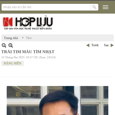
›
Trang nhà
Thơ
Trước
Sau
TRÁI TIM MÀU TÍM NHẠT
14 Tháng Hai 2025
10:57 CH
(Xem: 24524)
ĐẶNG HIỀN