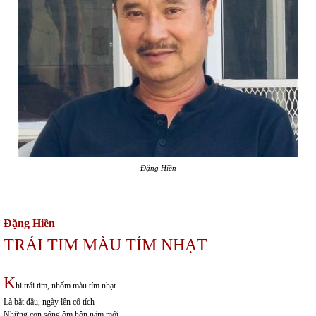
Đặng Hiền
Đặng Hiền
TRÁI TIM MÀU TÍM NHẠT
K
hi trái tim, nhốm màu tím nhạt
Là bắt đầu, ngày lên cổ tích
Những con sóng ôm hôn năm mới