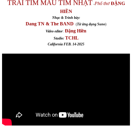
TRÁI TIM MÀU TÍM NHẠT
Phổ thơ
ĐẶNG
-
HIỀN
Nhạc & Trình bày:
Dang TN & The BAND
(
Từ ứng dụng Suno
)
Đặng Hiền
Video editor
:
TCHL
Studio:
California FEB. 14-2025