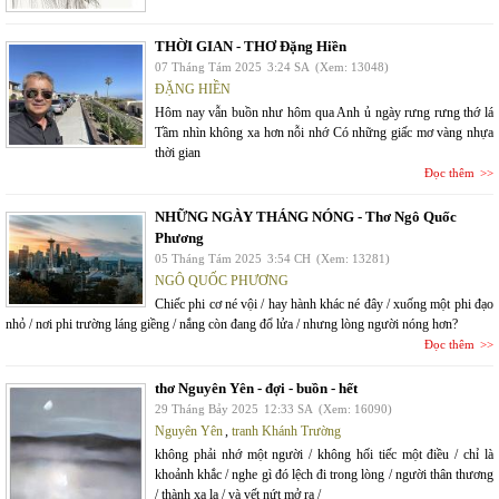
THỜI GIAN - THƠ Đặng Hiền
07 Tháng Tám 2025
3:24 SA
(Xem: 13048)
ĐẶNG HIỀN
Hôm nay vẫn buồn như hôm qua Anh ủ ngày rưng rưng thớ lá
Tầm nhìn không xa hơn nỗi nhớ Có những giấc mơ vàng nhựa
thời gian
Đọc thêm
NHỮNG NGÀY THÁNG NÓNG - Thơ Ngô Quốc
Phương
05 Tháng Tám 2025
3:54 CH
(Xem: 13281)
NGÔ QUỐC PHƯƠNG
Chiếc phi cơ né vội / hay hành khác né đây / xuống một phi đạo
nhỏ / nơi phi trường láng giềng / nắng còn đang đổ lửa / nhưng lòng người nóng hơn?
Đọc thêm
thơ Nguyên Yên - đợi - buồn - hết
29 Tháng Bảy 2025
12:33 SA
(Xem: 16090)
Nguyên Yên
,
tranh Khánh Trường
không phải nhớ một người / không hối tiếc một điều / chỉ là
khoảnh khắc / nghe gì đó lệch đi trong lòng / người thân thương
/ thành xa lạ / và vết nứt mở ra /