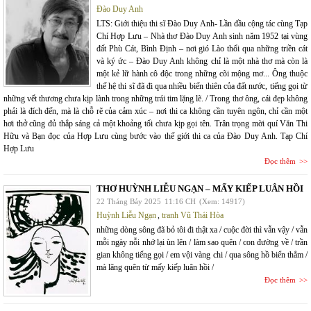
Đào Duy Anh
LTS: Giới thiệu thi sĩ Đào Duy Anh- Lần đầu cộng tác cùng Tạp
Chí Hợp Lưu – Nhà thơ Đào Duy Anh sinh năm 1952 tại vùng
đất Phù Cát, Bình Định – nơi gió Lào thổi qua những triền cát
và ký ức – Đào Duy Anh không chỉ là một nhà thơ mà còn là
một kẻ lữ hành cô độc trong những cõi mộng mơ... Ông thuộc
thế hệ thi sĩ đã đi qua nhiều biến thiên của đất nước, tiếng gọi từ
những vết thương chưa kịp lành trong những trái tim lặng lẽ. / Trong thơ ông, cái đẹp không
phải là đích đến, mà là chỗ rẽ của cảm xúc – nơi thi ca không cần tuyên ngôn, chỉ cần một
hơi thở cũng đủ thắp sáng cả một khoảng tối chưa kịp gọi tên. Trân trọng mời quí Văn Thi
Hữu và Bạn đọc của Hợp Lưu cùng bước vào thế giới thi ca của Đào Duy Anh. Tạp Chí
Hợp Lưu
Đọc thêm
THƠ HUỲNH LIỄU NGẠN – MẤY KIẾP LUÂN HỒI
22 Tháng Bảy 2025
11:16 CH
(Xem: 14917)
Huỳnh Liễu Ngạn
,
tranh Vũ Thái Hòa
những dòng sông đã bỏ tôi đi thật xa / cuộc đời thì vẫn vậy / vẫn
mỗi ngày nỗi nhớ lại ùn lên / làm sao quên / con đường về / trần
gian không tiếng gọi / em vội vàng chi / qua sông hồ biển thẳm /
mà lãng quên từ mấy kiếp luân hồi /
Đọc thêm