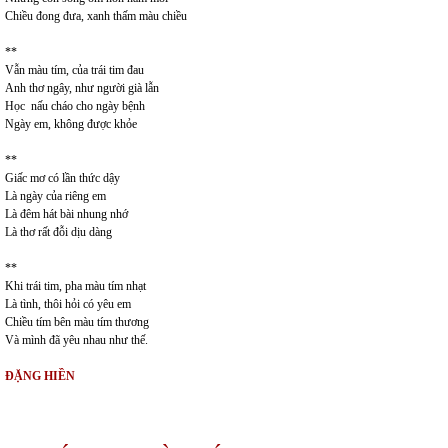
Chiều đong đưa, xanh thấm màu chiều
**
Vẫn màu tím, của trái tim đau
Anh thơ ngây, như người già lẫn
Học nấu cháo cho ngày bệnh
Ngày em, không được khỏe
**
Giấc mơ có lần thức dậy
Là ngày của riêng em
Là đêm hát bài nhung nhớ
Là thơ rất đỗi dịu dàng
**
Khi trái tim, pha màu tím nhạt
Là tình, thôi hỏi có yêu em
Chiều tím bên màu tím thương
Và mình đã yêu nhau như thế.
ĐẶNG HIỀN