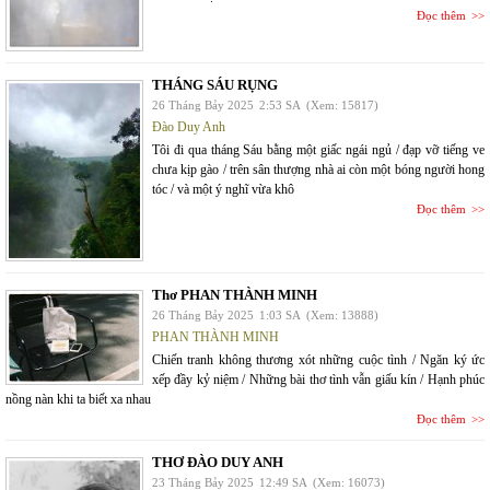
Đọc thêm
THÁNG SÁU RỤNG
26 Tháng Bảy 2025
2:53 SA
(Xem: 15817)
Đào Duy Anh
Tôi đi qua tháng Sáu bằng một giấc ngái ngủ / đạp vỡ tiếng ve
chưa kịp gào / trên sân thượng nhà ai còn một bóng người hong
tóc / và một ý nghĩ vừa khô
Đọc thêm
Thơ PHAN THÀNH MINH
26 Tháng Bảy 2025
1:03 SA
(Xem: 13888)
PHAN THÀNH MINH
Chiến tranh không thương xót những cuộc tình / Ngăn ký ức
xếp đầy kỷ niệm / Những bài thơ tình vẫn giấu kín / Hạnh phúc
nồng nàn khi ta biết xa nhau
Đọc thêm
THƠ ĐÀO DUY ANH
23 Tháng Bảy 2025
12:49 SA
(Xem: 16073)