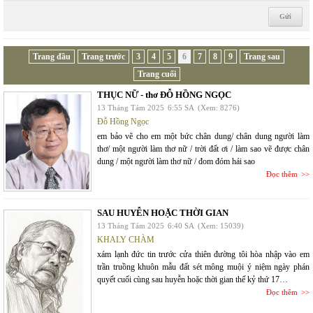
Trang đầu
Trang trước
3
4
5
6
7
8
9
Trang sau
Trang cuối
THỤC NỮ - thơ ĐỖ HỒNG NGỌC
13 Tháng Tám 2025
6:55 SA
(Xem: 8276)
Đỗ Hồng Ngọc
em bảo vẽ cho em một bức chân dung/ chân dung người làm
thơ/ một người làm thơ nữ / trời đất ơi / làm sao vẽ được chân
dung / một người làm thơ nữ / đom đóm hái sao
Đọc thêm
SAU HUYỄN HOẶC THỜI GIAN
13 Tháng Tám 2025
6:40 SA
(Xem: 15039)
KHALY CHÀM
xám lạnh đức tin trước cửa thiên đường tôi hòa nhập vào em
trần truồng khuôn mẫu đất sét mông muội ý niệm ngày phán
quyết cuối cùng sau huyễn hoặc thời gian thế kỷ thứ 17…
Đọc thêm