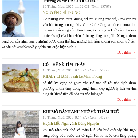
Trường ca “MƯA CUỐI CÙNG”
13 Tháng Mười 2025
11:02 CH
(Xem: 15767)
NGUYỄN CHÍ TRUNG
Có những cơn mưa không chỉ rơi xuống mặt đất, / mà còn rơi
vào bên trong con người. / Mưa Cuối Cùng là một cơn mưa như
thế — / cuối cùng của Thời Gian, / và cũng là khởi đầu cho một
cuộc rửa tội của Linh Hồn. / Trong tiếng mưa, Thi Sĩ nghe được
tiếng dội của nhân loại: / những bước chân thất lạc, những linh hồn không còn chốn trở về, /
và câu hỏi âm thầm về ý nghĩa của cuộc hiện sinh. /
Đọc thêm
CÓ THỂ SẼ TÌM THẤY
13 Tháng Mười 2025
9:10 SA
(Xem: 15279)
KHALY CHÀM
,
tranh Lê Minh Phong
có thể hy vọng sẽ ghim vào thể xác để rồi xác định được
phương vị tìm thấy trong cùng thẳm kiếp người lý lịch tôi thất
tung từ lúc tổ tiên đã hòa tan vào bóng tối.
Đọc thêm
KHI MÔ RẢNH ANH NHỚ VỀ THĂM HUẾ
13 Tháng Mười 2025
8:14 SA
(Xem: 14729)
Huỳnh Liễu Ngạn
,
ảnh Dũng Nguyễn
khi mô rảnh anh nhớ về thăm huế kẻo huế chờ cây khế ngọt
rụng bông bữa trước em có ngồi bên lu nước con lăng quăng