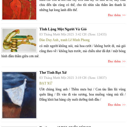
chiu đến tận cùng có thể, cho tôi nhìn sâu thẳm âm thanh là
những hạt long lanh đến thế.
Đọc thêm
Tĩnh Lặng Một Người Và Gió
03 Tháng Mười Một 2025
3:42 CH
(Xem: 12433)
Đào Duy Anh
,
tranh Lê Minh Phong
có một người không nói, mà hoa cười / không bước đi, mà gió
cũng theo về / không hẹn trước, mà chiều như đã đợi / một bóng
hình đằm thắm giữa cơn mê.
Đọc thêm
Thơ Tình Bạt Xứ
03 Tháng Mười Một 2025
3:19 CH
(Xem: 13837)
BẠT XỨ
Ướt chùng lòng anh / Thềm mưa bụi / Con tàu lầm lũi vùng
quên lãng / Đi vào đi vào sương, hoa muồng vàng mù tối /
Đắng khói hai hàng cây nuôi dưỡng tình đầu /
Đọc thêm