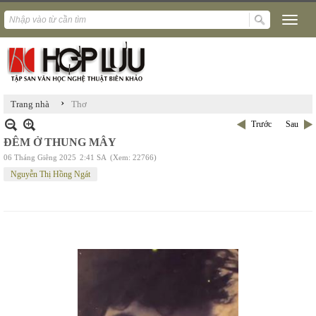
›
Trang nhà
Thơ
Trước
Sau
ĐÊM Ở THUNG MÂY
06 Tháng Giêng 2025
2:41 SA
(Xem: 22766)
Nguyễn Thị Hồng Ngát