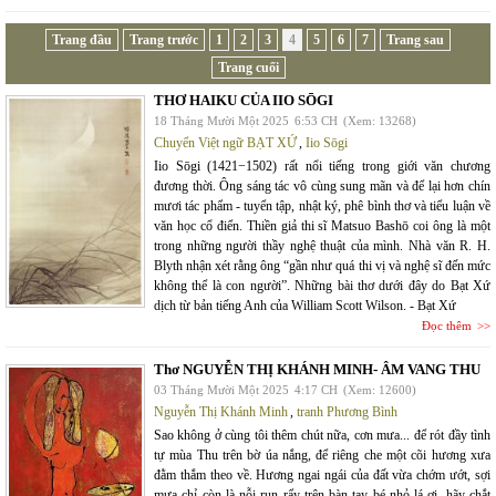
Trang đầu
Trang trước
1
2
3
4
5
6
7
Trang sau
Trang cuối
THƠ HAIKU CỦA IIO SŌGI
18 Tháng Mười Một 2025
6:53 CH
(Xem: 13268)
Chuyển Việt ngữ BẠT XỨ
,
Iio Sōgi
Iio Sōgi (1421−1502) rất nổi tiếng trong giới văn chương
đương thời. Ông sáng tác vô cùng sung mãn và để lại hơn chín
mươi tác phẩm - tuyển tập, nhật ký, phê bình thơ và tiểu luận về
văn học cổ điển. Thiền giả thi sĩ Matsuo Bashō coi ông là một
trong những người thầy nghệ thuật của mình. Nhà văn R. H.
Blyth nhận xét rằng ông “gần như quá thi vị và nghệ sĩ đến mức
không thể là con người”. Những bài thơ dưới đây do Bạt Xứ
dịch từ bản tiếng Anh của William Scott Wilson. - Bạt Xứ
Đọc thêm
Thơ NGUYỄN THỊ KHÁNH MINH- ÂM VANG THU
03 Tháng Mười Một 2025
4:17 CH
(Xem: 12600)
Nguyễn Thị Khánh Minh
,
tranh Phương Bình
Sao không ở cùng tôi thêm chút nữa, cơn mưa... để rót đầy tình
tự mùa Thu trên bờ úa nắng, để riêng che một cõi hương xưa
đằm thắm theo về. Hương ngai ngái của đất vừa chớm ướt, sợi
mưa chỉ còn là nỗi run rẩy trên bàn tay bé nhỏ lá ơi, hãy chắt