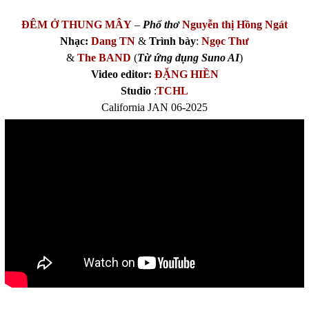
ĐÊM Ở THUNG MÂY
–
Phổ thơ
Nguyễn thị Hồng Ngát
Nhạc:
Dang TN
&
Trình bày
:
Ngọc Thư
&
The BAND
(
Từ ứng dụng Suno AI
)
Video editor:
ĐẶNG HIỀN
Studio
:
TCHL
California JAN 06-2025