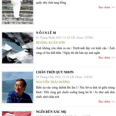
quẩy nhẹ chút tang bồng
Đọc thêm
N Ỗ I N I Ề M
01 Tháng Mười 2025
11:43 CH
(Xem: 13766)
HOÀNG XUÂN SƠN
Anh không còn nhìn ra em / Dưới mắt dày cui kính cận / Ánh
sáng cứ lóa thất thần / Ngày thì dài bàn tay anh ngắn
Đọc thêm
CHÂN TRỜI QUY NHƠN
29 Tháng Chín 2025
11:25 CH
(Xem: 15433)
NGUYỄN THÁI DƯƠNG
Biển ùa vào sóng duềnh lên ầm ĩ / Níu bờ ra tình tứ giữa trùng
khơi / Đôi còng gió chuồi xuống hang hú hí / Ai như anh đơn
chiếc nhớ chân trời
Đọc thêm
NGỒI BÊN XÁC MẸ