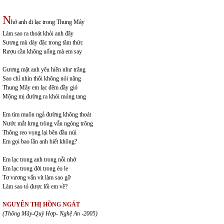
N
hớ anh đi lạc trong Thung Mây
Làm sao ra thoát khỏi anh đây
Sương mù dày đặc trong tâm thức
Rượu cần không uống mà em say
Gương mặt anh yêu hiền như trăng
Sao chỉ nhìn thôi không nói năng
Thung Mây em lạc đêm đầy gió
Mộng mị đường ra khói mỏng tang
Em tìm muôn ngả đường không thoát
Nước mắt lưng tròng vẫn ngóng trông
Thông reo vọng lại bên đầu núi
Em gọi bao lần anh biết không?
Em lạc trong anh trong nỗi nhớ
Em lạc trong đời trong éo le
Tơ vương vấn vít làm sao gỡ
Làm sao tỏ được lối em về?
NGUYỄN THỊ HỒNG NGÁT
(Thông Mây-Quỳ Hợp- Nghệ An -2005)