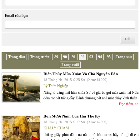
Email của bạn
Trang đầu
Trang trước
89
90
91
92
93
94
95
Trang sau
Trang cuối
Biên Thùy Mùa Xuân Và Chờ Nguyên Đán
18 Tháng Hai 2015
9:25 SA
(Xem: 61900)
Lý Thừa Nghiệp
Nắng tô vàng mái hiên chùa Sư về giũ áo gọi mùa xuân lai Nữa
đêm rót bát trăng đầy Đánh chuông bát nhã một chày kình thiên
Đọc thêm
Bốn Mươi Năm Của Hai Thế Kỷ
18 Tháng Hai 2015
9:17 SA
(Xem: 62606)
KHALY CHÀM
những giây phút đầu của năm thứ bốn mươi hãy nói gì đi em