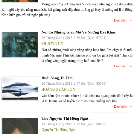
Vòng vèo từng sợi mây trời Vẽ chi đậm nhạt ngôn lời đong đưa
Em ngồi vẫy tóc nắng mưa Sầu hai giếng mắt dây dưa những gì Hay là mộng mị li ti Bồng
bềnh biển gió trôi về ngàn phương.
Đọc thêm
Nơi Có Những Giấc Mơ Và Những Bài Khác
26 Tháng Giêng 2015
3:30 SA
(Xem: 67394)
PHƯƠNG UY
Nơi có những buổi sáng vàng nắng lung linh Em chạy đuổi tuổi
mình Mãi miết Phía bên kia bờ phù du Có gì là bất diệt? Hay chỉ
là nắng vàng ngập trong từng buổi mai lên?
Đọc thêm
Buổi Sáng, Đi Tìm
26 Tháng Giêng 2015
2:47 SA
(Xem: 65636)
HOÀNG XUÂN SƠN
vào hẻm rậm rịt tóc xúm xít mặt trời cưa ngang một đỉnh cây lá
lá lá. lá um. và cỏ tuyền lục thiên nhai. hoẵng một bầy
Đọc thêm
Thơ Nguyễn Thị Hồng Ngát
13 Tháng Giêng 2015
1:35 SA
(Xem: 68666)
Nguyễn Thị Hồng Ngát