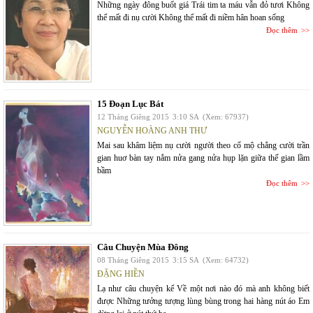
Những ngày đông buốt giá Trái tim ta máu vẫn đỏ tươi Không
thể mất đi nụ cười Không thể mất đi niềm hân hoan sống
Đọc thêm
15 Đoạn Lục Bát
12 Tháng Giêng 2015
3:10 SA
(Xem: 67937)
NGUYỄN HOÀNG ANH THƯ
Mai sau khâm liệm nụ cười người theo cổ mộ chẳng cười trần
gian huơ bàn tay nắm nửa gang nửa hụp lặn giữa thế gian lầm
bầm
Đọc thêm
Câu Chuyện Mùa Đông
08 Tháng Giêng 2015
3:15 SA
(Xem: 64732)
ĐẶNG HIỀN
Lạ như câu chuyện kể Về một nơi nào đó mà anh không biết
được Những tưởng tượng lùng bùng trong hai hàng nút áo Em