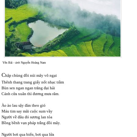
Yên Bái -
ảnh
Nguyễn Hoàng Nam
C
hập chùng đồi núi mây vô ngại
Thênh thang trang giấy nốt nhạc trầm
Bùn sen ngan ngan trăng đại hải
Cánh cửa xuân thì đương mưa râm.
Ào ào lau sậy đàn theo gió
Máu tim say mãi cuộc sum vầy
Người về đâu đó sương lan tỏa
Bồng bềnh vạn pháp trắng đồi mây.
Người bơi qua biển, bơi qua lửa