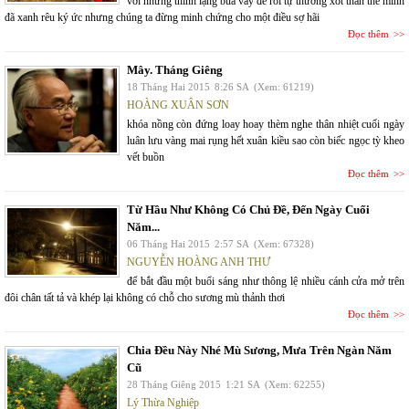
với những thinh lặng bủa vây để rồi tự thương xót thân thể mình
đã xanh rêu ký ức nhưng chúng ta đừng minh chứng cho một điều sợ hãi
Đọc thêm
Mây. Tháng Giêng
18 Tháng Hai 2015
8:26 SA
(Xem: 61219)
HOÀNG XUÂN SƠN
khóa nồng còn đứng loay hoay thèm nghe thân nhiệt cuối ngày
luân lưu vàng mai rụng hết xuân kiều sao còn biếc ngọc tỳ kheo
vết buồn
Đọc thêm
Từ Hầu Như Không Có Chủ Đề, Đến Ngày Cuối
Năm...
06 Tháng Hai 2015
2:57 SA
(Xem: 67328)
NGUYỄN HOÀNG ANH THƯ
để bắt đầu một buổi sáng như thông lệ nhiều cánh cửa mở trên
đôi chân tất tả và khép lại không có chỗ cho sương mù thảnh thơi
Đọc thêm
Chia Đều Này Nhé Mù Sương, Mưa Trên Ngàn Năm
Cũ
28 Tháng Giêng 2015
1:21 SA
(Xem: 62255)
Lý Thừa Nghiệp