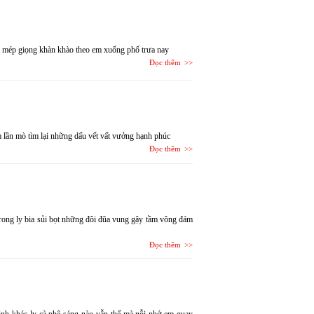
âu mép giọng khàn khào theo em xuống phố trưa nay
Đọc thêm
m lần mò tìm lại những dấu vết vất vưởng hạnh phúc
Đọc thêm
rong ly bia sủi bọt những đôi đũa vung gậy tầm vông đám
Đọc thêm