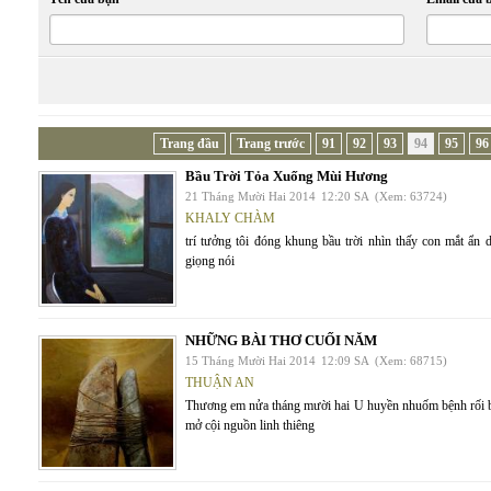
Trang đầu
Trang trước
91
92
93
94
95
96
Bầu Trời Tỏa Xuống Mùi Hương
21 Tháng Mười Hai 2014
12:20 SA
(Xem: 63724)
KHALY CHÀM
trí tưởng tôi đóng khung bầu trời nhìn thấy con mắt ẩn
giọng nói
NHỮNG BÀI THƠ CUỐI NĂM
15 Tháng Mười Hai 2014
12:09 SA
(Xem: 68715)
THUẬN AN
Thương em nửa tháng mười hai U huyền nhuốm bệnh rối b
mở cội nguồn linh thiêng