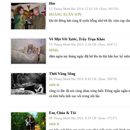
Hát
15 Tháng Mười Hai 2014
12:01 SA
(Xem: 60159)
HOÀNG XUÂN SƠN
khi tôi đứng hát cùng lê uyên bỗng nhớ tới lộc cùm cụp r
Về Một Vết Xước, Trầy Trụa Khác
14 Tháng Mười Hai 2014
5:54 CH
(Xem: 60471)
HHiếu
dăm ngón tay tháng ngày đặt hờ lên da thịt hằn học kỷ niệ
Thời Vắng Sống
08 Tháng Mười Hai 2014
8:45 CH
(Xem: 58679)
miên di
cũng có lần đã nói cùng nhau sóng biển Đông ngầu ngầu t
cá tôm biểu tình sục sôi trong nồi lẩu
Em, Chúa & Tôi
08 Tháng Mười Hai 2014
8:19 CH
(Xem: 57237)
miên di