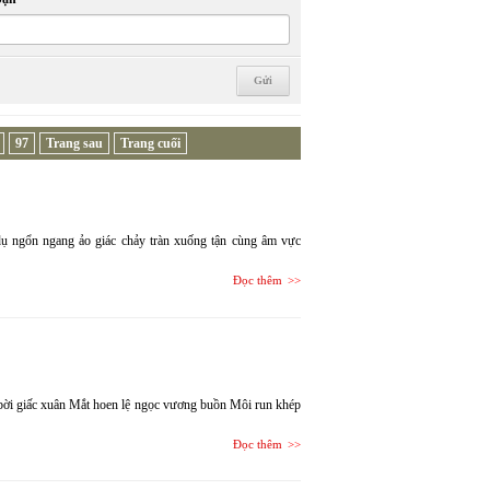
97
Trang sau
Trang cuối
 dụ ngổn ngang ảo giác chảy tràn xuống tận cùng âm vực
Đọc thêm
ời giấc xuân Mắt hoen lệ ngọc vương buồn Môi run khép
Đọc thêm