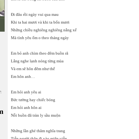
Đi đâu rồi ngày vui qua mau
Khi ta hai mươi và khi ta bốn mươi
Những chiều nghiêng nghiêng nắng xế
Mà tình yêu ốm o theo tháng ngày
Em bỏ anh chìm theo đêm buồn rã
Lắng nghe lạnh nóng từng mùa
Và em sẽ hôn đêm như thế
Em hôn anh…
ữ:
Em hỏi anh yêu ai
Bức tường hay chiếc bóng
Em hỏi anh hôn ai
m
Nỗi buồn đã tràn ly sầu muộn
Những lần ghé thăm nghĩa trang
Tiễn người thân đi vào miên viễn