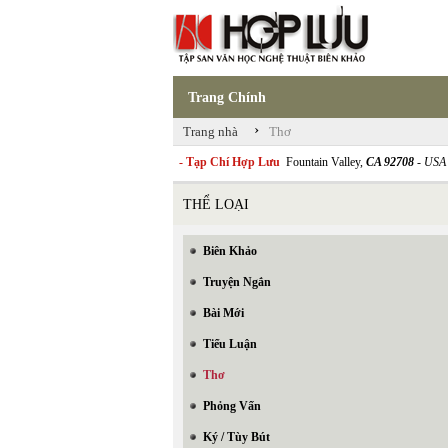
Trang Chính
›
Trang nhà
Thơ
- Tạp Chí Hợp Lưu
Fountain Valley,
CA 92708
- USA
THỂ LOẠI
Biên Khảo
Truyện Ngắn
Bài Mới
Tiểu Luận
Thơ
Phỏng Vấn
Ký / Tùy Bút