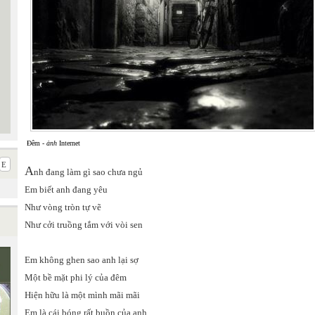
Đêm -
ảnh
Internet
A
nh đang làm gì sao chưa ngủ
Em biết anh đang yêu
Như vòng tròn tự vẽ
Như cởi truồng tắm với vòi sen
Em không ghen sao anh lại sợ
Một bề mặt phi lý của đêm
Hiện hữu là một mình mãi mãi
Em là cái bóng rất buồn của anh