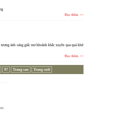
ng
Đọc thêm
ng tượng ánh sáng giấc mơ khoảnh khắc xuyên qua quá khứ
Đọc thêm
97
Trang sau
Trang cuối
sis.