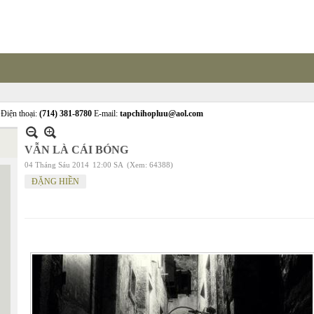
Điện thoại:
(714) 381-8780
E-mail:
tapchihopluu@aol.com
VẪN LÀ CÁI BÓNG
04 Tháng Sáu 2014
12:00 SA
(Xem: 64388)
ĐẶNG HIỀN