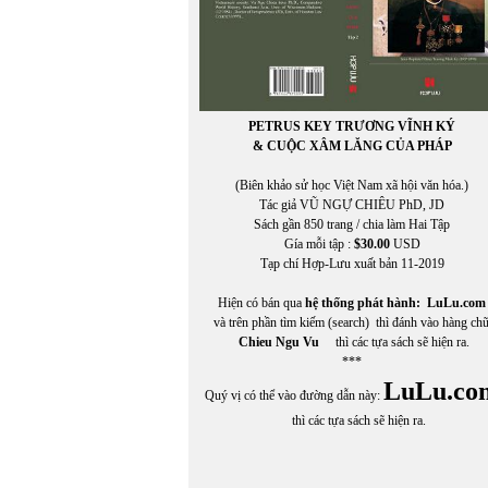
PETRUS KEY TRƯƠNG VĨNH KÝ
& CUỘC XÂM LĂNG CỦA PHÁP
(Biên khảo sử học Việt Nam xã hội văn hóa.)
Tác giả VŨ NGỰ CHIÊU PhD, JD
Sách gần 850 trang / chia làm Hai Tập
Gía mỗi tập :
$30.00
USD
Tạp chí Hợp-Lưu xuất bản 11-2019
Hiện có bán qua
hệ thống phát hành:
LuLu.com
và trên phần tìm kiếm (search) thì đánh vào hàng ch
Chieu Ngu Vu
thì các tựa sách sẽ hiện ra.
***
LuLu.co
Quý vị có thể vào đường dẫn này:
thì các tựa sách sẽ hiện ra.