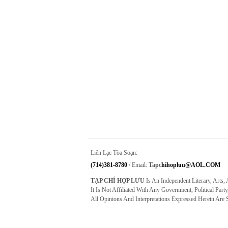
Liên Lạc Tòa Soạn:
(714)381-8780
/ Email:
Tapc
Hihopluu@AOL.COM
TẠP CHÍ HỢP LƯU
Is An Independent Literary, Arts,
It Is Not Affiliated With Any Government, Political Party
All Opinions And Interpretations Expressed Herein Are 