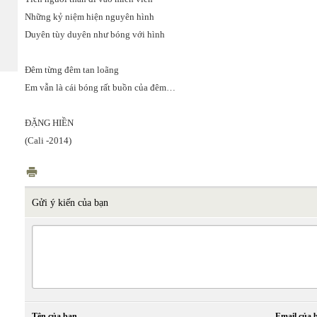
Những kỷ niệm hiện nguyên hình
Duyên tùy duyên như bóng với hình
Đêm từng đêm tan loãng
Em vẫn là cái bóng rất buồn của đêm…
ĐẶNG HIỀN
(Cali -2014)
Gửi ý kiến của bạn
Tên của bạn
Email của 