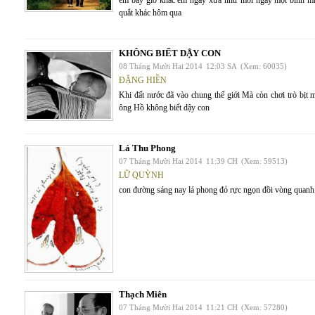
em bây giờ khác em ngày xưa như mỗi ngày một bình mi
quắt khác hôm qua
KHÔNG BIẾT DẬY CON
08 Tháng Mười Hai 2014
12:03 SA
(Xem: 60035)
ĐẶNG HIỀN
Khi đất nước đã vào chung thế giới Mà còn chơi trò bị
ông Hồ không biết dậy con
Lá Thu Phong
07 Tháng Mười Hai 2014
11:39 CH
(Xem: 59513)
LỮ QUỲNH
con đường sáng nay lá phong đỏ rực ngọn đồi vòng quanh
Thạch Miên
07 Tháng Mười Hai 2014
11:21 CH
(Xem: 57280)