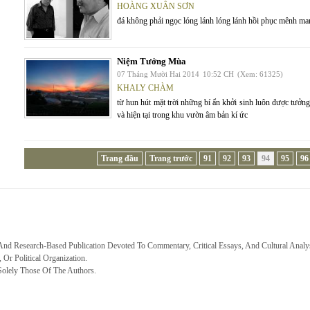
HOÀNG XUÂN SƠN
đá không phải ngọc lóng lánh lóng lánh hồi phục mênh ma
Niệm Tưởng Mùa
07 Tháng Mười Hai 2014
10:52 CH
(Xem: 61325)
KHALY CHÀM
từ hun hút mặt trời những bí ẩn khởi sinh luôn được tưở
và hiện tại trong khu vườn âm bản kí ức
Trang đầu
Trang trước
91
92
93
94
95
96
 And Research-Based Publication Devoted To Commentary, Critical Essays, And Cultural Analy
, Or Political Organization.
Solely Those Of The Authors.