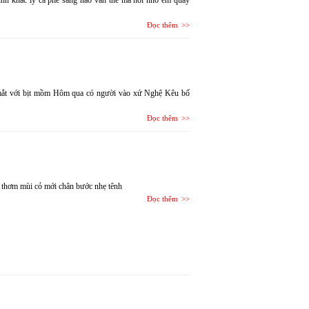
nh khác ly cà phê sáng nào vẫn thế mà nỗi nhớ em quay
Đọc thêm
t mắt với bịt mồm Hôm qua có người vào xứ Nghệ Kêu bố
Đọc thêm
 thơm mùi cỏ mới chân bước nhẹ tênh
Đọc thêm