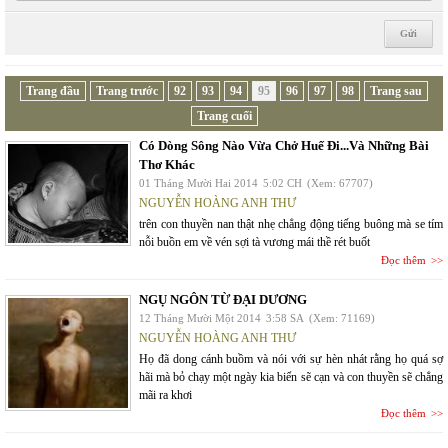
Trang đầu
Trang trước
92
93
94
95
96
97
98
Trang sau
Trang cuối
Có Dòng Sông Nào Vừa Chở Huế Đi...Và Những Bài
Thơ Khác
01 Tháng Mười Hai 2014
5:02 CH
(Xem: 67707)
NGUYỄN HOÀNG ANH THƯ
trên con thuyền nan thật nhẹ chẳng động tiếng buông mà se tím
nỗi buồn em về vén sợi tà vương mái thề rét buốt
Đọc thêm
NGỤ NGÔN TỪ ĐẠI DƯƠNG
12 Tháng Mười Một 2014
3:58 SA
(Xem: 71169)
NGUYỄN HOÀNG ANH THƯ
Họ đã dong cánh buồm và nói với sự hèn nhát rằng họ quá sợ
hãi mà bỏ chạy một ngày kia biển sẽ cạn và con thuyền sẽ chẳng
mãi ra khơi
Đọc thêm