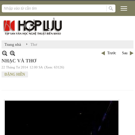
›
Trang nhà
Thơ
Trước
Sau
NHẠC VÀ THƠ
22 Tháng Tư 2014
12:00 SA
(Xem: 63126)
ĐẶNG HIỀN