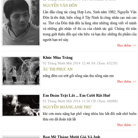
NGUYỄN VĂN ĐÔN
Lần đầu cộng tác cùng Hợp Lưu, Sinh năm 1982, Nguyễn Văn
Đôn là tên thật, hiện sống ở Tây Ninh là công nhân cạo mủ cao
su. Thơ của Đôn thật đến lạ lùng như những dòng viết về mình
và những ghi nhận về thi ca của chính tác giả. Chúng tôi trân
trọng giới thiệu đến quí văn hữu và bạn đọc những thi phẩm của
người bạn trẻ này.
Đọc thêm
Khúc Mùa Trăng
02 Tháng Mười Một 2014
12:46 SA
(Xem: 63220)
ÂU THỊ PHỤC AN
trăng đêm soi ướt gối nồng nàn thu nồng nàn em
Đọc thêm
Em Đoán Trật Lất ... Em Cười Rất Huế
01 Tháng Mười Một 2014
11:50 CH
(Xem: 66088)
NGUYỄN HOÀNG ANH THƯ
khi cơn mưa nặng hạt phố vàng nhòa hiu hắt đôi mắt nhớ buồn
thiu em đã đoán trật lất
Đọc thêm
Ban Mê Tháng Mười Gió Và Anh