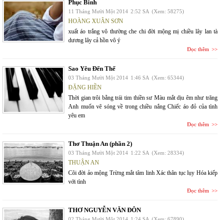
Phục Binh
11 Tháng Mười Một 2014
2:52 SA
(Xem: 58275)
HOÀNG XUÂN SƠN
xuất áo trắng vô thường che chi đời mộng mị chiều lây lan tà
dương lây cả hồn vô ý
Đọc thêm
Sao Yêu Đến Thế
03 Tháng Mười Một 2014
1:46 SA
(Xem: 65344)
ĐẶNG HIỀN
Thời gian trôi bằng trái tim thiền sư Màu mắt dịu êm như trăng
Anh muốn vẽ sóng về trong chiều nắng Chiếc áo đỏ của tình
yêu em
Đọc thêm
Thơ Thuận An (phần 2)
03 Tháng Mười Một 2014
1:22 SA
(Xem: 28334)
THUẬN AN
Cõi đời ảo mộng Trừng mắt tâm linh Xác thân tục lụy Hóa kiếp
với tình
Đọc thêm
THƠ NGUYỄN VĂN ĐÔN
02 Tháng Mười Một 2014
1:24 SA
(Xem: 67890)