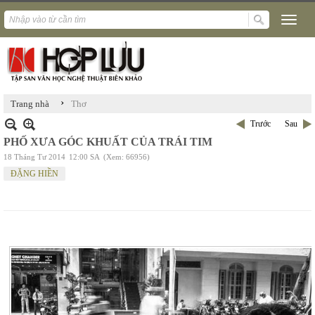
›
Trang nhà
Thơ
Trước
Sau
PHỐ XƯA GÓC KHUẤT CỦA TRÁI TIM
18 Tháng Tư 2014
12:00 SA
(Xem: 66956)
ĐẶNG HIỀN