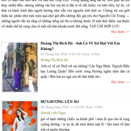
đến 26 năm sau mới đến với bạn đọc Hợp Lưu. Trong quãng lặng dài ấy, thời gian đã đổi
thay nhiều điều, nhưng những câu hỏi mà thi sĩ đặt ra về nỗi buồn, sự hiện hữu, ký ức, cô
đơn và hành trình làm người dường như vẫn còn nguyên tính thời sự. Chúng tôi xin giới
thiệu tác phẩm như một món quà nhỏ gửi đến những độc giả yêu thơ Nguyễn Chí Trung —
những người vẫn tin rằng có những tiếng nói thi ca không thuộc về một thời điểm, mà thuộc
về nhiều thế hệ cùng chia sẻ một nỗi băn khoăn trước đời sống. TẠP CHÍ HỢP LƯU
Đọc thêm
Hoàng Thị Bích Hà - Anh Có Về Xứ Huế Với Em
Không?
05 Tháng Sáu 2026
3:26 CH
(Xem: 3334)
Hoàng Thị Bích Hà
Anh có về xứ Huế với em không? Lên Ngự Bình, Nguyệt Biều
hay Lương Quán? Bến nước sông Hương ngắm nhìn đàn cá
quẫy / Bên bụi tre ngà còn đó dấu khắc tên /
Đọc thêm
ĐƯA HƯƠNG LÊN ÁO
08 Tháng Năm 2026
11:30 CH
(Xem: 5166)
Huỳnh Liễu Ngạn
gió sẽ lạnh những chiều xa thành phố / mùa đi qua cho lá rụng
xuống đường / tà áo ấy đã mòn thêm mặt lộ / khi mưa về làm
ướt cả muôn phương