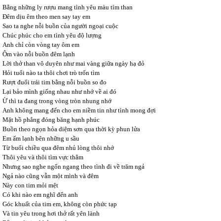
Bằng những ly rượu mang tình yêu màu tím than
Đêm dịu êm theo men say tay em
Sao ta nghe nỗi buồn của người ngoại cuộc
Chúc phúc cho em tình yêu độ lượng
Anh chỉ còn vòng tay ôm em
Ôm vào nỗi buồn đêm lạnh
Lời thở than vô duyên như mai vàng giữa ngày hạ đỏ
Hỏi tuổi nào ta thôi chơi trò trốn tìm
Rượt đuổi trái tim bằng nỗi buồn so đo
Lại bảo mình giống nhau như nhớ về ai đó
Ừ thì ta đang trong vòng tròn nhung nhớ
Anh không mang đến cho em niềm tin như tình mong đợi
Mặt hồ phẳng đóng băng hạnh phúc
Buồn theo ngọn hỏa diệm sơn qua thời kỳ phun lửa
Em ấm lạnh bên những u sầu
Từ buổi chiều qua đêm nhủ lòng thôi nhớ
Thôi yêu và thôi tìm vực thẳm
Nhưng sao nghe ngổn ngang theo tình đi về trăm ngả
Ngả nào cũng vẫn một mình và đêm
Này con tim mỏi mệt
Có khi nào em nghĩ đến anh
Góc khuất của tim em, không còn phức tạp
Và tin yêu trong hơi thở rất yên lành