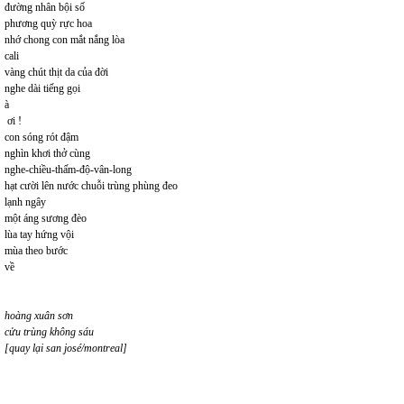
đường nhân bội số
phương quỳ rực hoa
nhớ chong con mắt nắng lòa
cali
vàng chút thịt da của đời
nghe dài tiếng gọi
à
ơi !
con sóng rót đậm
nghìn khơi thở cùng
nghe-chiều-thấm-độ-vân-long
hạt cười lên nước chuỗi trùng phùng đeo
lạnh ngây
một áng sương đèo
lùa tay hứng vội
mùa theo bước
về
hoàng xuân sơn
cửu trùng không sáu
[quay lại san josé/montreal]