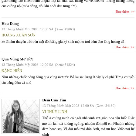
giao thông hào chiến tranh đi qua một lần thân xác mang vài vết thẹo từ những miếng miểng
của cuồng nộ (mùa đông, đôi khi nhói đau tưng tức)
Đọc thêm
Hoa Dung
13 Tháng Mười Một 2008
12:00 SA
(Xem: 49863)
HOÀNG XUÂN SƠN
xe đi như thuyền trôi trên mặt đời băng giá ký sinh một tơ trời bám đeo lòng hoang dã
Đọc thêm
Qua Vùng Mơ Ước
13 Tháng Mười Một 2008
12:00 SA
(Xem: 51824)
ĐẶNG HIỀN
Như những chiếc bóng băng qua vùng mơ ước Bỏ lại sau lưng ở đáy ly cà phê Từng chuyến
tàu băng đêm và nhớ
Đọc thêm
Đêm Của Tím
13 Tháng Mười Một 2008
12:00 SA
(Xem: 54180)
VI THÙY LINH
Thế là chúng mình có ngôi nhà xinh với giàn hoa đậu biếc Giấc
mơ tím lan toả không ngừng, nhuộm đôi môi em Nhuộm những
đêm hoan say Vì đôi môi mở đón Anh, mà nụ hoa khắp nơi hé
cánh