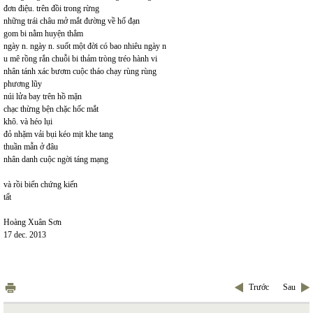
đơn điệu. trên đồi trong rừng
những trái châu mở mắt đường về hố đạn
gom bi nằm huyện thẳm
ngày n. ngày n. suốt một đời có bao nhiêu ngày n
u mê rồng rắn chuỗi bi thảm tròng tréo hành vi
nhân tánh xác bươm cuộc tháo chạy rùng rùng
phương lũy
núi lửa bay trên hồ mặn
chạc thừng bện chặc hốc mắt
khô. và héo lụi
đỏ nhặm vải bụi kéo mịt khe tang
thuần mẫn ở đâu
nhân danh cuộc ngời táng mạng
và rồi biển chứng kiến
tất
Hoàng Xuân Sơn
17 dec. 2013
Trước
Sau