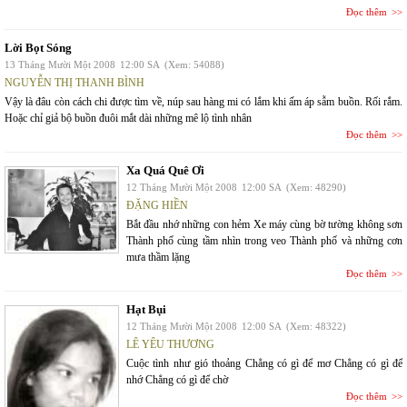
Đọc thêm
Lời Bọt Sóng
13 Tháng Mười Một 2008
12:00 SA
(Xem: 54088)
NGUYỄN THỊ THANH BÌNH
Vậy là đâu còn cách chi được tìm về, núp sau hàng mi có lắm khi ấm áp sẫm buồn. Rối rắm.
Hoặc chỉ giả bộ buồn đuôi mắt dài những mê lộ tình nhân
Đọc thêm
Xa Quá Quê Ơi
12 Tháng Mười Một 2008
12:00 SA
(Xem: 48290)
ĐẶNG HIỀN
Bắt đầu nhớ những con hẻm Xe máy cùng bờ tường không sơn
Thành phố cùng tầm nhìn trong veo Thành phố và những cơn
mưa thầm lặng
Đọc thêm
Hạt Bụi
12 Tháng Mười Một 2008
12:00 SA
(Xem: 48322)
LÊ YÊU THƯƠNG
Cuộc tình như gió thoảng Chẳng có gì để mơ Chẳng có gì để
nhớ Chẳng có gì để chờ
Đọc thêm