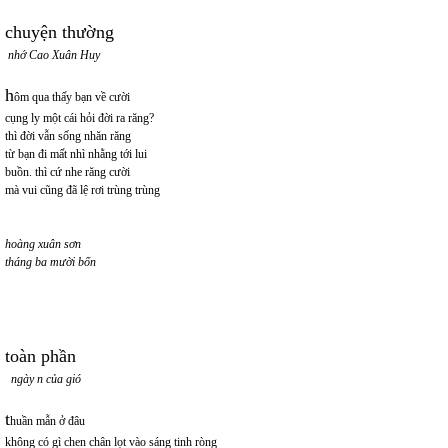
chuyện thường
nhớ Cao Xuân Huy
h
ôm qua thấy bạn về cười
cụng ly một cái hỏi đời ra răng?
thì đời vẫn sống nhăn răng
từ bạn đi mất nhì nhằng tới lui
buồn. thì cứ nhe răng cười
mà vui cũng đã lệ rơi trùng trùng
hoàng xuân sơn
tháng ba mười bốn
toàn phần
ngày n của gió
t
huần mẫn ở đâu
không có gì chen chân lọt vào sáng tinh ròng