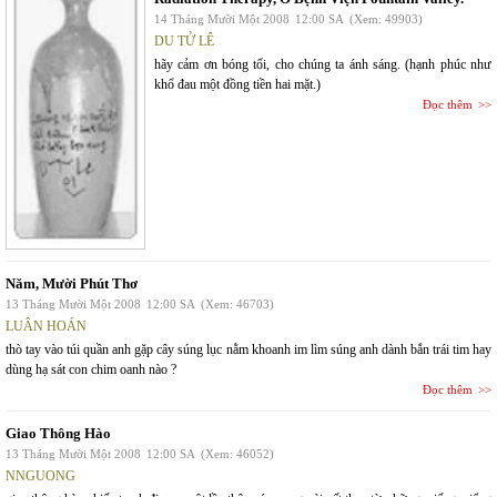
14 Tháng Mười Một 2008
12:00 SA
(Xem: 49903)
DU TỬ LÊ
hãy cảm ơn bóng tối, cho chúng ta ánh sáng. (hạnh phúc như
khổ đau một đồng tiền hai mặt.)
Đọc thêm
Năm, Mười Phút Thơ
13 Tháng Mười Một 2008
12:00 SA
(Xem: 46703)
LUÂN HOÁN
thò tay vào túi quần anh gặp cây súng lục nằm khoanh im lìm súng anh dành bắn trái tim hay
dùng hạ sát con chim oanh nào ?
Đọc thêm
Giao Thông Hào
13 Tháng Mười Một 2008
12:00 SA
(Xem: 46052)
NNGUONG