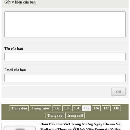
Gửi ý kiến của bạn
Tên của bạn
Email của bạn
Trang đầu
Trang trước
132
133
134
135
136
137
138
Trang sau
Trang cuối
Dăm Bài Thơ Viết Trong Những Ngày Chemo Và,
Radiation Therapy, Ở Bệnh Viện Fountain Valley.