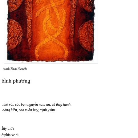
tranh Phan Nguyên
bình phương
nhớ rồi, các bạn nguyễn nam an, vũ thùy hạnh,
đặng hiền, cao xuân huy, trịnh y thư
l
ũy thừa
ở phía xe đi