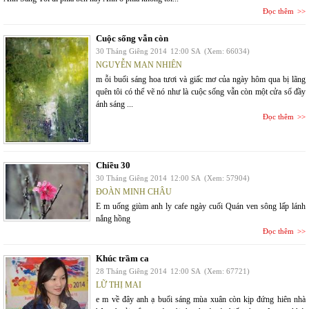
Đọc thêm
Cuộc sống vẫn còn
30 Tháng Giêng 2014
12:00 SA
(Xem: 66034)
NGUYỄN MAN NHIÊN
m ỗi buổi sáng hoa tươi và giấc mơ của ngày hôm qua bị lãng
quên tôi có thể vẽ nó như là cuộc sống vẫn còn một cửa sổ đầy
ánh sáng ...
Đọc thêm
Chiều 30
30 Tháng Giêng 2014
12:00 SA
(Xem: 57904)
ĐOÀN MINH CHÂU
E m uống giùm anh ly cafe ngày cuối Quán ven sông lấp lánh
nắng hồng
Đọc thêm
Khúc trầm ca
28 Tháng Giêng 2014
12:00 SA
(Xem: 67721)
LỮ THỊ MAI
e m về đây anh ạ buổi sáng mùa xuân còn kịp đứng hiên nhà