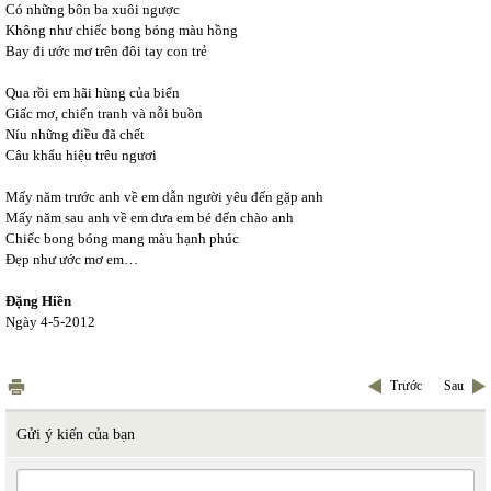
Có những bôn ba xuôi ngược
Không như chiếc bong bóng màu hồng
Bay đi ước mơ trên đôi tay con trẻ
Qua rồi em hãi hùng của biển
Giấc mơ, chiến tranh và nỗi buồn
Níu những điều đã chết
Câu khẩu hiệu trêu ngươi
Mấy năm trước anh về em dẫn người yêu đến gặp anh
Mấy năm sau anh về em đưa em bé đến chào anh
Chiếc bong bóng mang màu hạnh phúc
Đẹp như ước mơ em…
Đặng Hiền
Ngày 4-5-2012
Trước
Sau
Gửi ý kiến của bạn