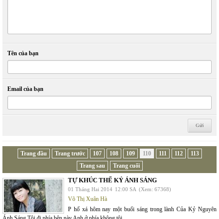
Tên của bạn
Email của bạn
Trang đầu
Trang trước
107
108
109
110
111
112
113
Trang sau
Trang cuối
TỰ KHÚC THẾ KỶ ÁNH SÁNG
01 Tháng Hai 2014
12:00 SA
(Xem: 67368)
Võ Thị Xuân Hà
P hố xá hôm nay một buổi sáng trong lành Của Kỷ Nguyên
Ánh Sáng Tôi đi phía bên này Anh ở phía không tôi...