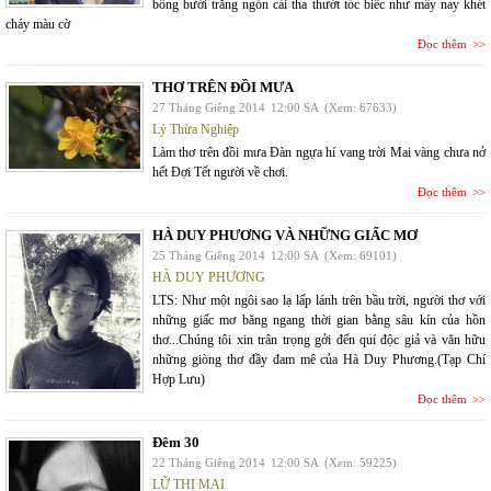
bông bưởi trắng ngón cài tha thướt tóc biếc như mây nay khét
cháy màu cờ
Đọc thêm
THƠ TRÊN ĐỒI MƯA
27 Tháng Giêng 2014
12:00 SA
(Xem: 67633)
Lý Thừa Nghiệp
Làm thơ trên đồi mưa Đàn ngựa hí vang trời Mai vàng chưa nở
hết Đợi Tết người về chơi.
Đọc thêm
HÀ DUY PHƯƠNG VÀ NHỮNG GIẤC MƠ
25 Tháng Giêng 2014
12:00 SA
(Xem: 69101)
HÀ DUY PHƯƠNG
LTS: Như một ngôi sao lạ lấp lánh trên bầu trời, người thơ với
những giấc mơ băng ngang thời gian bằng sâu kín của hồn
thơ...Chúng tôi xin trân trọng gởi đến quí độc giả và văn hữu
những giòng thơ đầy đam mê của Hà Duy Phương.(Tạp Chí
Hợp Lưu)
Đọc thêm
Đêm 30
22 Tháng Giêng 2014
12:00 SA
(Xem: 59225)
LỮ THỊ MAI