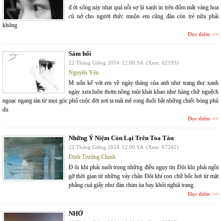
đ ời sống này nhạt quá nỗi sợ lá xanh in trên đốm mắt vàng hoa
cũ nở cho người thức muộn em cũng đâu còn trẻ nữa phải
không
Đọc thêm
Sám hối
22 Tháng Giêng 2014
12:00 SA
(Xem: 62193)
Nguyên Yên
M uốn kể với em về ngày tháng của anh như trang thư xanh
ngày xưa luôn thơm nồng mùi khát khao như hàng chữ nguệch
ngoạc ngang tàn từ mọi góc phố cuộc đời nơi ta mải mê rong đuổi bắt những chiếc bóng phù
du
Đọc thêm
Những Ý Niệm Còn Lại Trên Toa Tàu
22 Tháng Giêng 2014
12:00 SA
(Xem: 67342)
Đinh Trường Chinh
Đ ôi khi phải nuốt trọng những điều ngụy tín Đôi khi phải ngồi
gỡ thời gian từ những vảy chân Đôi khi con chữ bốc hơi từ mặt
phẳng cuả giấy như đàn chim ùa bay khỏi nghiã trang.
Đọc thêm
NHỚ