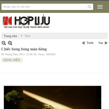
›
Trang nhà
Thơ
Trước
Sau
Chiếc bong bóng màu hồng
06 Tháng Năm 2012
12:00 SA
(Xem: 166568)
ĐẶNG HIỀN