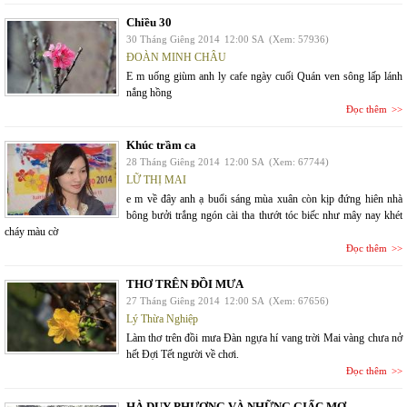
Chiều 30
30 Tháng Giêng 2014
12:00 SA
(Xem: 57936)
ĐOÀN MINH CHÂU
E m uống giùm anh ly cafe ngày cuối Quán ven sông lấp lánh
nắng hồng
Đọc thêm
Khúc trầm ca
28 Tháng Giêng 2014
12:00 SA
(Xem: 67744)
LỮ THỊ MAI
e m về đây anh ạ buổi sáng mùa xuân còn kịp đứng hiên nhà
bông bưởi trắng ngón cài tha thướt tóc biếc như mây nay khét
cháy màu cờ
Đọc thêm
THƠ TRÊN ĐỒI MƯA
27 Tháng Giêng 2014
12:00 SA
(Xem: 67656)
Lý Thừa Nghiệp
Làm thơ trên đồi mưa Đàn ngựa hí vang trời Mai vàng chưa nở
hết Đợi Tết người về chơi.
Đọc thêm
HÀ DUY PHƯƠNG VÀ NHỮNG GIẤC MƠ