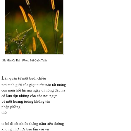
Sắc Màu Cỏ Dại_
Photo
Bùi Quốc Tuấn
L
ẩn quẩn từ một buổi chiều
nơi ranh giới của giọt nước nào rất mỏng
cơn mưa hối hả sau ngày oi nồng đầu hạ
cố làm dịu những cồn cào nơi ngực
về một hoang tưởng không tên
phập phồng
thở
ta bỏ đi rất nhiều tháng năm trên đường
không nhớ nữa bao lần vội vã