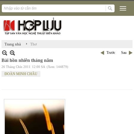
›
Trang nhà
Thơ
Trước
Sau
Bài hồn nhiên tháng năm
26 Tháng Chín 2011
12:00 SA
(Xem: 144879)
ĐOÀN MINH CHÂU