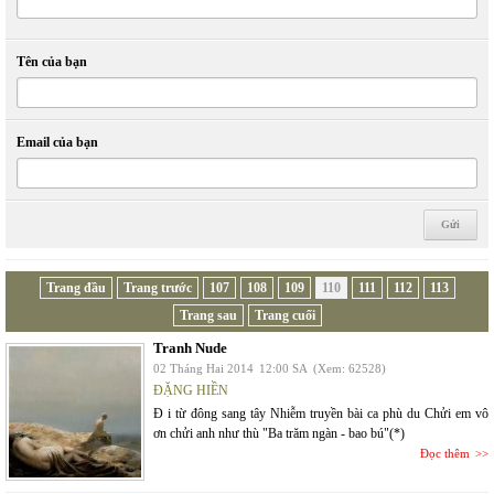
Tên của bạn
Email của bạn
Trang đầu
Trang trước
107
108
109
110
111
112
113
Trang sau
Trang cuối
Tranh Nude
02 Tháng Hai 2014
12:00 SA
(Xem: 62528)
ĐẶNG HIỀN
Đ i từ đông sang tây Nhiễm truyền bài ca phù du Chửi em vô
ơn chửi anh như thù "Ba trăm ngàn - bao bú"(*)
Đọc thêm