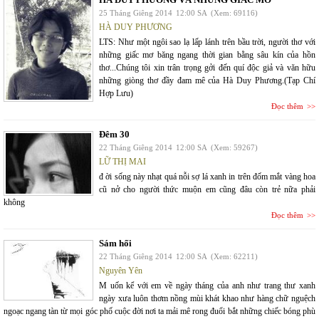
25 Tháng Giêng 2014
12:00 SA
(Xem: 69116)
HÀ DUY PHƯƠNG
LTS: Như một ngôi sao lạ lấp lánh trên bầu trời, người thơ với
những giấc mơ băng ngang thời gian bằng sâu kín của hồn
thơ...Chúng tôi xin trân trọng gởi đến quí độc giả và văn hữu
những giòng thơ đầy đam mê của Hà Duy Phương.(Tạp Chí
Hợp Lưu)
Đọc thêm
Đêm 30
22 Tháng Giêng 2014
12:00 SA
(Xem: 59267)
LỮ THỊ MAI
đ ời sống này nhạt quá nỗi sợ lá xanh in trên đốm mắt vàng hoa
cũ nở cho người thức muộn em cũng đâu còn trẻ nữa phải
không
Đọc thêm
Sám hối
22 Tháng Giêng 2014
12:00 SA
(Xem: 62211)
Nguyên Yên
M uốn kể với em về ngày tháng của anh như trang thư xanh
ngày xưa luôn thơm nồng mùi khát khao như hàng chữ nguệch
ngoạc ngang tàn từ mọi góc phố cuộc đời nơi ta mải mê rong đuổi bắt những chiếc bóng phù