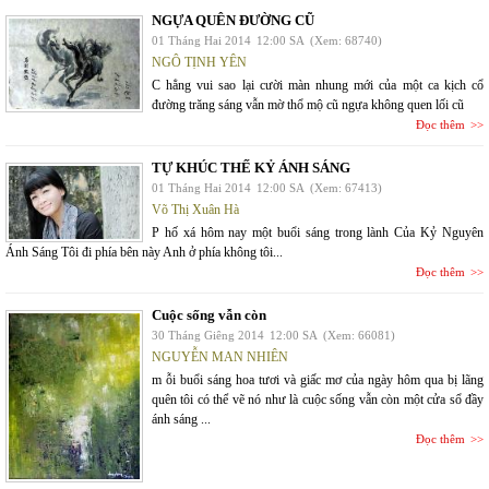
NGỰA QUÊN ĐƯỜNG CŨ
01 Tháng Hai 2014
12:00 SA
(Xem: 68740)
NGÔ TỊNH YÊN
C hẳng vui sao lại cười màn nhung mới của một ca kịch cổ
đường trăng sáng vẫn mờ thổ mộ cũ ngựa không quen lối cũ
Đọc thêm
TỰ KHÚC THẾ KỶ ÁNH SÁNG
01 Tháng Hai 2014
12:00 SA
(Xem: 67413)
Võ Thị Xuân Hà
P hố xá hôm nay một buổi sáng trong lành Của Kỷ Nguyên
Ánh Sáng Tôi đi phía bên này Anh ở phía không tôi...
Đọc thêm
Cuộc sống vẫn còn
30 Tháng Giêng 2014
12:00 SA
(Xem: 66081)
NGUYỄN MAN NHIÊN
m ỗi buổi sáng hoa tươi và giấc mơ của ngày hôm qua bị lãng
quên tôi có thể vẽ nó như là cuộc sống vẫn còn một cửa sổ đầy
ánh sáng ...
Đọc thêm