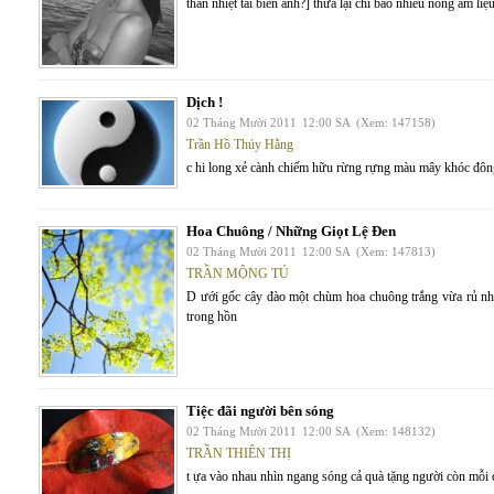
thân nhiệt tai biến anh?] thừa lại chỉ bao nhiêu nồng ấm l
Dịch !
02 Tháng Mười 2011
12:00 SA
(Xem: 147158)
Trần Hồ Thúy Hằng
c hi long xẻ cành chiếm hữu rừng rựng màu mây khóc đông
Hoa Chuông / Những Giọt Lệ Đen
02 Tháng Mười 2011
12:00 SA
(Xem: 147813)
TRẦN MỘNG TÚ
D ưới gốc cây đào một chùm hoa chuông trắng vừa rủ nh
trong hồn
Tiệc đãi người bên sóng
02 Tháng Mười 2011
12:00 SA
(Xem: 148132)
TRẦN THIÊN THỊ
t ựa vào nhau nhìn ngang sóng cả quà tặng người còn mỗi 