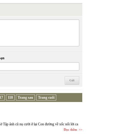
bạn
17
118
Trang sau
Trang cuối
hờ Tập ảnh cũ nụ cười ở lại Con đường về xốc nổi lời ca
Đọc thêm