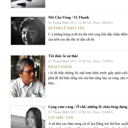
Nối Cầu Vòng / Vị Thanh
02 Tháng Mười 2011
12:00 SA
(Xem: 160162)
HUỲNH LÊ NHẬT TẤN
C ó không bóng ai đó leo lên trời cong bốn dấu chấm điểm
của lưỡi con rắn độc từ đâu cất tới.
Tôi thấy là sự thật
02 Tháng Mười 2011
12:00 SA
(Xem: 157405)
KHALY CHÀM
t ôi đã thấy những bộ mặt hợm hĩnh trước giây phút cu
phải để thể hiện tiếng nói của bản năng hay sự rung cảm và
thực...
Cọng rơm vàng / Ở chỗ, những lỗ chân lông đựng
02 Tháng Mười 2011
12:00 SA
(Xem: 154662)
LƯU DIỆU VÂN
A nh làm sao hâm nóng cái tổ kia [bằng hơi thở hen su