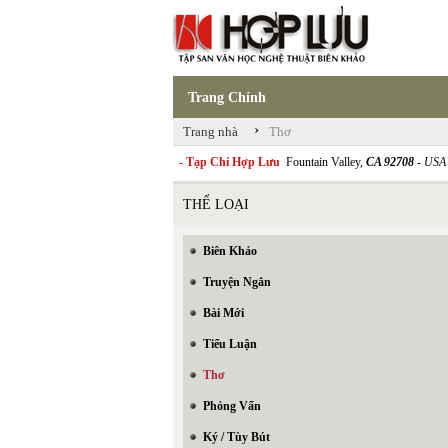
Trang Chính
›
Trang nhà
Thơ
- Tạp Chí Hợp Lưu
Fountain Valley,
CA 92708
- USA
THỂ LOẠI
Biên Khảo
Truyện Ngắn
Bài Mới
Tiểu Luận
Thơ
Phỏng Vấn
Ký / Tùy Bút