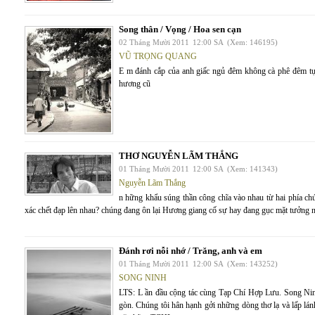
Song thân / Vọng / Hoa sen cạn
02 Tháng Mười 2011
12:00 SA
(Xem: 146195)
VŨ TRỌNG QUANG
E m đánh cắp của anh giấc ngủ đêm không cà phê đêm tự
hương cũ
THƠ NGUYỄN LÃM THẮNG
01 Tháng Mười 2011
12:00 SA
(Xem: 141343)
Nguyễn Lãm Thắng
n hững khẩu súng thần công chĩa vào nhau từ hai phía c
xác chết đạp lên nhau? chúng đang ôn lại Hương giang cố sự hay đang gục mặt tưởng 
Đánh rơi nỗi nhớ / Trăng, anh và em
01 Tháng Mười 2011
12:00 SA
(Xem: 143252)
SONG NINH
LTS: L ần đầu cộng tác cùng Tạp Chí Hợp Lưu. Song Ninh 
gòn. Chúng tôi hân hạnh gởi những dòng thơ lạ và lấp lá