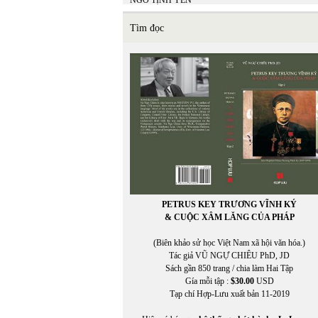
NGÔ TỊNH YÊN
NGỌC HOÀI PHƯƠNG
Ngu Yên
Tìm đọc
NGƯỜI VIỆT
NGƯỜI VIỆT ONLINE
NGUYỄN ĐÔNG GIANG
NGUYỄN THẠCH GIANG
Nguyễn Anh Thế
NGUYỄN BÍNH
NGUYỄN BÌNH PHƯƠNG
NGUYỄN CHÍ TRUNG
Nguyễn Công Khanh
Nguyễn Cung Thông
NGUYỄN DẠ QUỲNH
Nguyễn Đăng Khánh
NGUYỄN ĐĂNG KHOA
PETRUS KEY TRƯƠNG VĨNH KÝ
NGUYỄN ĐĂNG KHƯƠNG
& CUỘC XÂM LĂNG CỦA PHÁP
NGUYỄN ĐẠT
Nguyễn Đình Bổn
(Biên khảo sử học Việt Nam xã hội văn hóa.)
NGUYỄN ĐÔNG GIANG
Tác giả VŨ NGỰ CHIÊU PhD, JD
NGUYÊN DU
Sách gần 850 trang / chia làm Hai Tập
NGUYỄN ĐỨC BẠN
Gía mỗi tập :
$30.00
USD
NGUYỄN ĐỨC BẠN
Tạp chí Hợp-Lưu xuất bản 11-2019
NGUYỄN ĐỨC HẠNH
Nguyễn Đức Quang
In Trang