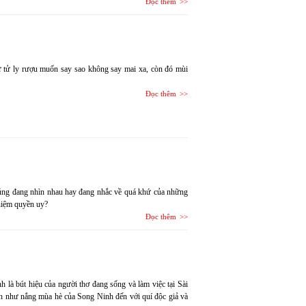
Đọc thêm
 tử ly rượu muốn say sao không say mai xa, còn đó mùi
Đọc thêm
húng đang nhìn nhau hay đang nhắc về quá khứ của những
niệm quyền uy?
Đọc thêm
là bút hiệu của người thơ đang sống và làm việc tại Sài
nh như nắng mùa hè của Song Ninh đến với quí độc giả và