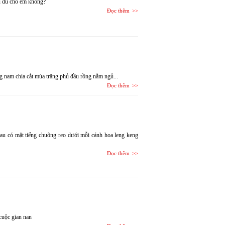
iệu đủ cho em không?
Đọc thêm
 nam chia cắt mùa trăng phủ đầu rồng nằm ngủ...
Đọc thêm
au có mặt tiếng chuông reo dưới mỗi cánh hoa leng keng
Đọc thêm
cuộc gian nan