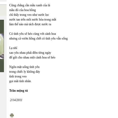
Cũng chẳng cần mầu xanh của lá
mầu đỏ của hoa hồng
chỉ thấy trong veo như nước lọc
nước tan trên môi nước hòa trong mắt
làm thế nào mà tách được nước ra
Có tình yêu sẽ héo cùng với cánh hoa
nhưng cả vườn hồng chết có tình yêu vẫn sống
Lạ nhỉ
sao yêu nhau phải đếm từng ngày
để gửi cho nhau một cành hoa sẽ héo
Ngửa mặt uống tình yêu
trong chiếc ly không đáy
tình trong veo
gọi mãi tình nhân.
Trần mộng tú
2/14/2011