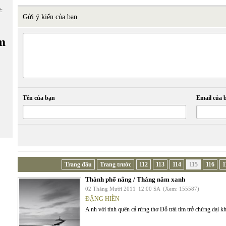
ữ:
Gửi ý kiến của bạn
m
Tên của bạn
Email của 
Trang đầu
Trang trước
112
113
114
115
116
1
Thành phố nắng / Tháng năm xanh
02 Tháng Mười 2011
12:00 SA
(Xem: 155587)
ĐẶNG HIỀN
A nh với tình quên cả rừng thơ Dỗ trái tim trở chứng dại k