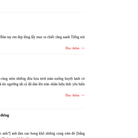
 Bàn tay em đẹp lộng lẫy mọc ra chiếc răng nanh Tiếng nói
Đọc thêm
ối cùng ném những đóa hoa tươi màu xuống huyệt lạnh có
 tín ngưỡng tất cả đã dán lên trán nhãn hiệu tình yêu hiện
Đọc thêm
 đứng
yễn anh?] anh làm sao hong khô những cọng rơm đó [bằng