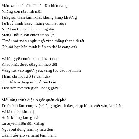
Màu xanh của đất đã bắt đầu biến dạng
Những con rắn rình mồi
Từng sợi thần kinh khật khùng khấp khưỡng
Tự huỷ mình bằng những cơn nát rượu
Như loài thú có mầm cuồng dại
Mang "nỗi buồn chiến tranh"(*)
Ở một nơi mà sự nghi ngờ vinh thăng thành dị tật
(Người bạn bên mình luôn có thể là công an)
Và lòng yêu nước khao khát tự do
Khao khát được công an theo dõi
Văng tục vào người yêu, văng tục vào mẹ mình
Thậm chí mong ở tù vài ngày
Chỉ để làm dáng nơi đất Sài Gòn
Treo ước mơ trên giàn “bông giấy”
Mỗi sáng trình diện ở góc quán cà phê
Trước khi làm công việc hàng ngày, đi dạy, chụp hình, viết văn, làm báo
Và làm tiền kinh dị...
Hoặc không làm gì cả
Là tuyệt nhiên đối kháng
Ngồi bất động nhìn ly nâu đen
Cánh ruồi gió và nắng tênh hênh