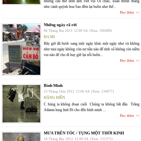
những câu thơ đêm anh viết vội Ôi chao, xuân thênh thang
như cánh quỳnh hoa Sao đêm lại buồn như thế...
Đọc thêm
Những ngày rã rời
06 Tháng Hai 2013
12:00 SA
(Xem: 100489)
ĐA MI
Bây giờ đã bước sang một ngày khác một ngày như và không
như mọi ngày không còn nợ nần nào để tính sổ không còn niềm
vui nào để cho đi hay giữ lại nỗi buồn...
Đọc thêm
Bình Minh
23 Tháng Chín 2012
12:00 SA
(Xem: 134977)
ĐẶNG HIỀN
C húng ta không đoạn cuối Chúng ta không bắt đầu Trăng
Atlanta lung linh Đi cho đến bình minh ...
Đọc thêm
MƯA TRÊN TÓC / TỤNG MỘT THỜI KINH
18 Tháng Bảy 2012
12:00 SA
(Xem: 131375)