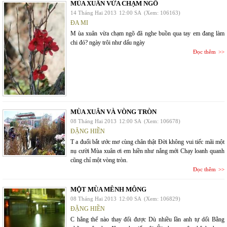
MÙA XUÂN VỪA CHẠM NGÕ
14 Tháng Hai 2013
12:00 SA
(Xem: 106163)
ĐA MI
M ùa xuân vừa chạm ngõ đã nghe buồn qua tay em đang làm
chi đó? ngày trôi như dấu ngày
Đọc thêm
MÙA XUÂN VÀ VÒNG TRÒN
08 Tháng Hai 2013
12:00 SA
(Xem: 106678)
ĐẶNG HIỀN
T a đuổi bắt ước mơ cùng chân thật Đời không vui tiếc mãi một
nụ cười Mùa xuân ơi em hiền như nắng mới Chạy loanh quanh
cũng chỉ một vòng tròn.
Đọc thêm
MỘT MÙA MÊNH MÔNG
08 Tháng Hai 2013
12:00 SA
(Xem: 106829)
ĐẶNG HIỀN
C hẳng thể nào thay đổi được Dù nhiều lần anh tự dối Bằng