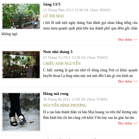
Sáng 13/5
13 Tháng Năm 2013
12:00 SA
(Xem: 85643)
LỮ THỊ MAI
t hôi lỡ mất một ngày tháng Sáu đành gọi nhau bằng tiếng của
mưa mưa quanh quất phía bên kia thành phố qua đêm gối chăn
không ngủ
Đọc thêm
Note nhỏ tháng 3
03 Tháng Tư 2013
12:00 SA
(Xem: 95643)
CHIÊU ANH NGUYỄN
C hiếc xương lá gợi em nhớ về dòng sông Nơi có khúc quanh
huyền thoại Lạ lùng mùa này nơi anh đến Làm gì còn bình an
Đọc thêm
Hàng mã rong
30 Tháng Ba 2013
12:00 SA
(Xem: 97609)
NGUYỄN BÌNH PHƯƠNG
H ọ rao bán thánh thần và bán Mọi hoang vu trên thế dương này
Bán hình hài cõi âm cùng với khói Vờn bay sau ảo giác lụi tàn
Đọc thêm