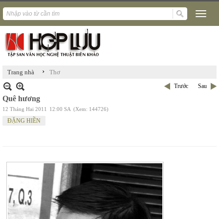
›
Trang nhà
Thơ
Trước
Sau
Quê hương
12 Tháng Hai 2011
12:00 SA
(Xem: 144726)
ĐẶNG HIỀN