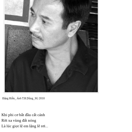
Đặng Hiền_
Ảnh
T.H.Dũng_SG 2010
Khi phi cơ bắt đầu cất cánh
Rời xa vùng đất nóng
Là lúc giọt lệ em lặng lẽ rơi...