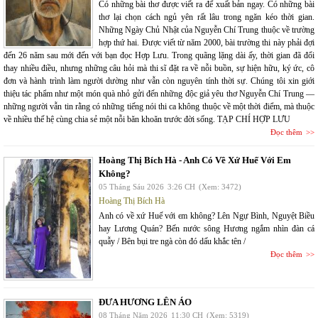
Có những bài thơ được viết ra để xuất bản ngay. Có những bài
thơ lại chọn cách ngủ yên rất lâu trong ngăn kéo thời gian.
Những Ngày Chủ Nhật của Nguyễn Chí Trung thuộc về trường
hợp thứ hai. Được viết từ năm 2000, bài trường thi này phải đợi
đến 26 năm sau mới đến với bạn đọc Hợp Lưu. Trong quãng lặng dài ấy, thời gian đã đổi
thay nhiều điều, nhưng những câu hỏi mà thi sĩ đặt ra về nỗi buồn, sự hiện hữu, ký ức, cô
đơn và hành trình làm người dường như vẫn còn nguyên tính thời sự. Chúng tôi xin giới
thiệu tác phẩm như một món quà nhỏ gửi đến những độc giả yêu thơ Nguyễn Chí Trung —
những người vẫn tin rằng có những tiếng nói thi ca không thuộc về một thời điểm, mà thuộc
về nhiều thế hệ cùng chia sẻ một nỗi băn khoăn trước đời sống. TẠP CHÍ HỢP LƯU
Đọc thêm
Hoàng Thị Bích Hà - Anh Có Về Xứ Huế Với Em
Không?
05 Tháng Sáu 2026
3:26 CH
(Xem: 3472)
Hoàng Thị Bích Hà
Anh có về xứ Huế với em không? Lên Ngự Bình, Nguyệt Biều
hay Lương Quán? Bến nước sông Hương ngắm nhìn đàn cá
quẫy / Bên bụi tre ngà còn đó dấu khắc tên /
Đọc thêm
ĐƯA HƯƠNG LÊN ÁO
08 Tháng Năm 2026
11:30 CH
(Xem: 5319)