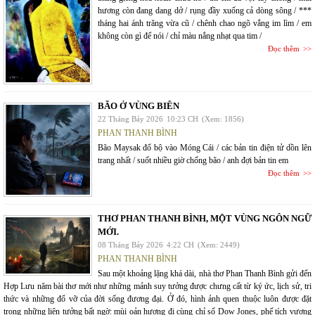
hương còn đang dang dở / rụng đầy xuống cả dòng sông / ***
tháng hai ánh trăng vừa cũ / chênh chao ngõ vắng im lìm / em
không còn gì để nói / chỉ màu nắng nhạt qua tim /
Đọc thêm
BÃO Ở VÙNG BIÊN
22 Tháng Bảy 2026
10:23 CH
(Xem: 1856)
PHAN THANH BÌNH
Bão Maysak đổ bộ vào Móng Cái / các bản tin điện tử dồn lên
trang nhất / suốt nhiều giờ chống bão / anh đợi bản tin em
Đọc thêm
THƠ PHAN THANH BÌNH, MỘT VÙNG NGÔN NGỮ
MỚI.
08 Tháng Bảy 2026
4:22 CH
(Xem: 2449)
PHAN THANH BÌNH
Sau một khoảng lặng khá dài, nhà thơ Phan Thanh Bình gửi đến
Hợp Lưu năm bài thơ mới như những mảnh suy tưởng được chưng cất từ ký ức, lịch sử, tri
thức và những đổ vỡ của đời sống đương đại. Ở đó, hình ảnh quen thuộc luôn được đặt
trong những liên tưởng bất ngờ: mùi oản hương đi cùng chỉ số Dow Jones, phế tích vương