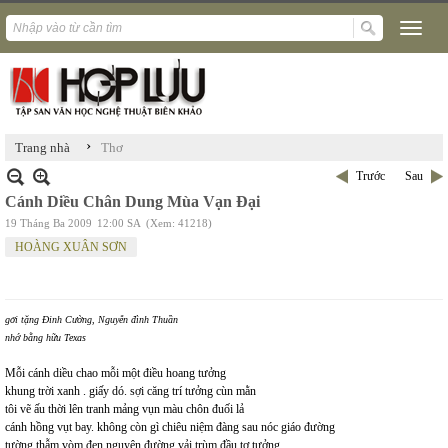
›
Trang nhà
Thơ
Trước
Sau
Cánh Diều Chân Dung Mùa Vạn Đại
19 Tháng Ba 2009
12:00 SA
(Xem: 41218)
HOÀNG XUÂN SƠN
gởi tặng Đinh Cường, Nguyễn đình Thuần
nhớ bằng hữu Texas
Mỗi cánh diều chao mỗi một điều hoang tưởng
khung trời xanh . giấy dó. sợi căng trí tưởng cùn mằn
tôi vẽ ấu thời lên tranh mảng vụn màu chôn đuối lả
cánh hồng vụt bay. không còn gì chiêu niệm đàng sau nóc giáo đường
tường thẫm vòm đen nguyện đường vải trùm đầu tơ tưởng