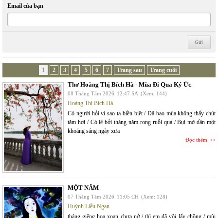
Email của bạn
1
2
3
4
5
6
7
Trang sau
Trang cuối
Thơ Hoàng Thị Bích Hà - Mùa Đi Qua Ký Ức
08 Tháng Tám 2026
12:47 SA
(Xem: 144)
Hoàng Thị Bích Hà
Có người hỏi vì sao ta biền biệt / Đã bao mùa không thấy chút
tăm hơi / Có lẽ bởi tháng năm rong ruỗi quá / Bụi mờ dần một
khoảng sáng ngày xưa
Đọc thêm
MỘT NĂM
07 Tháng Tám 2026
11:05 CH
(Xem: 128)
Huỳnh Liễu Ngạn
tháng giêng hoa xoan chưa nở / thì em đã vội lấy chồng / mùi