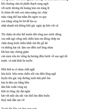
hồi chuông cảm tử phiến thạch rung ngời
vết nước đương thì hoàng kim em tráng lệ
ôi chúm đỏ môi son mùa màng rực cháy
màu vàng thổ hạt mầm lên ngón vu quy
con trăng sừng bò bờ đê lúa sạ
nhặt nhạnh trái thông khô già. ngày áp hôn vội vã
Tôi chậm rãi như thể muôn đời sông neo nước đứng
con mắt ngó sững một chiều kim em đừng chớp mi
chân dung buổi chiều khắc tim lên gỗ đá
và những hạt cát. làm sao đếm xuể lòng nhau
bãi hẹn này chứng giám
cơn mưa xõa tóc nồng dạ hương đêm bước về sau ngõ tối
tranh. và mật khải ôn tuyền
Một thời ta có nhau chất ngất
hỏa kích. bữa rượu chiều nối vào điêu lộng ngữ
luyện tửu gác xép đường nuột tình phố ôm
bao la tầm say bằng hữu
tâm bão xoắn vòng tay
khít rịt rừng cây đại ngàn
hát với một câu nấc vào khổ âm điệu buồn
thuỷ tinh dần rạn vỡ
Tranh lên hồn cái đẹp man mác