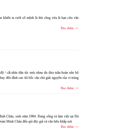
oán khiến ta cười số mệnh là thù cũng vừa là bạn cứu vãn
Đọc thêm
độ / cắt nhìn dân tộc móc nhau đu đưa tuần hoàn não bộ
bay đến đỉnh cao tôi bốc câu chú giải nguyền rủa vi trùng
Đọc thêm
inh Châu, sinh năm 1984. Đang sống và làm việc tại Đà
 Đoàn Minh Châu đến qúi độc giả và văn hữu khắp nơi.
Đọc thêm