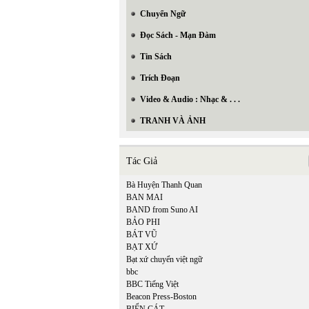
Chuyển Ngữ
Đọc Sách - Mạn Đàm
Tin Sách
Trích Đoạn
Video & Audio : Nhạc & . . .
TRANH VÀ ẢNH
Tác Giả
Bà Huyện Thanh Quan
BAN MAI
BAND from Suno AI
BẢO PHI
BÁT VŨ
BẠT XỨ
Bạt xứ chuyển việt ngữ
bbc
BBC Tiếng Việt
Beacon Press-Boston