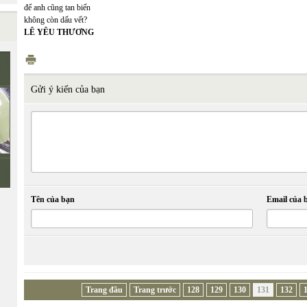
để anh cũng tan biến
không còn dấu vết?
LÊ YÊU THƯƠNG
Gửi ý kiến của bạn
Tên của bạn
Email của 
Trang đầu
Trang trước
128
129
130
131
132