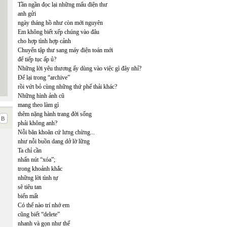
Tần ngần đọc lại những mẩu điện thư
anh gửi
ngày tháng hồ như còn mới nguyên
Em không biết xếp chúng vào đâu
cho hợp tình hợp cảnh
Chuyển tập thư sang máy điện toán mới
để tiếp tục ấp ủ?
Những lời yêu thương ấy dùng vào việc gì đây nhỉ?
Để lại trong “archive”
rồi vứt bỏ cùng những thứ phế thải khác?
Những hình ảnh cũ
mang theo làm gì
thêm nặng hành trang đời sống
phải không anh?
Nỗi băn khoăn cứ lưng chừng...
như nỗi buồn dang dở lờ lững
Ta chỉ cần
nhấn nút “xóa”;
trong khoảnh khắc
những lời tình tự
sẽ tiêu tan
biến mất
Có thể nào trí nhớ em
cũng biết “delete”
nhanh và gọn như thế