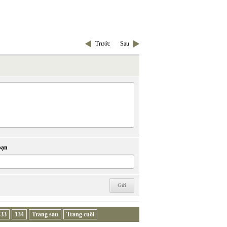
Trước
Sau
bạn
133
134
Trang sau
Trang cuối