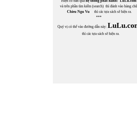
Hiện có bán qua
hệ thống phát hành:
LuLu.com
và trên phần tìm kiếm (search) thì đánh vào hàng ch
Chieu Ngu Vu
thì các tựa sách sẽ hiện ra.
***
LuLu.co
Quý vị có thể vào đường dẫn này:
thì các tựa sách sẽ hiện ra.