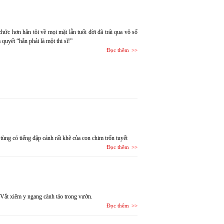
hức hơn hẳn tôi về mọi mặt lẫn tuổi đời đã trải qua vô số
quyết “hắn phải là một thi sĩ!”
Đọc thêm
tùng có tiếng đập cánh rất khẽ của con chim trốn tuyết
Đọc thêm
i Vắt xiêm y ngang cành táo trong vườn.
Đọc thêm