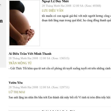
Ngoại Lệ Duy Nhất
ữ:
28 Tháng Mười Hai 2008
12:00 SA
(Xem: 49368)
LƯU DIỆU VÂN
tôi muốn có con ngoài giá thú với một người lương công c
m
đoạn tình lãng mạn trong quá khứ, họ cùng đồng thanh quả 
Ai Điếu Trần Viết Minh Thanh
28 Tháng Mười Hai 2008
12:00 SA
(Xem: 136515)
TRẦN MỘNG TÚ
- Gửi Thức Tối hôm qua từ nơi cửa sổ phòng tôi tuyết xuống tuyết rơi trên những cành 
Vườn Yêu
28 Tháng Mười Hai 2008
12:00 SA
(Xem: 129751)
LỮ THỊ MAI
Sao anh lặng im nhìn lên bầu trời Em thành dải mây bối rối Vì tinh tú tròn đêm trẩy hộ