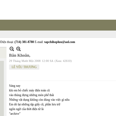
Điện thoại:
(714) 381-8780
E-mail:
tapchihopluu@aol.com
Băn Khoăn,
29 Tháng Mười Một 2008
12:00 SA
(Xem: 42610)
LÊ YÊU THƯƠNG
Sáng nay
khi em bỏ chiếc máy điện toán cũ
vào thùng đựng những món phế thải
Những vật dụng không còn dùng vào việc gì nữa
Em dò lại những tập giấy cũ, phần lưu trữ
ngôn ngữ của thời điện tử là
“archive”