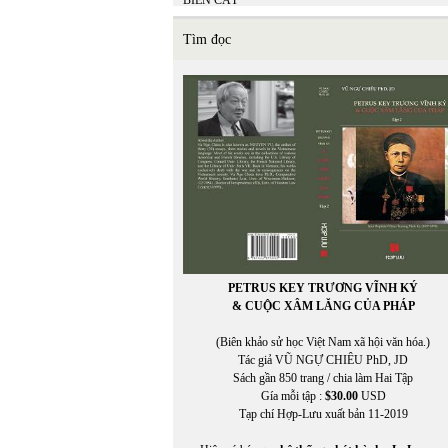
BIỂN CÁT
BÌNH ĐỊA MỘC
Bồ Tùng Linh
Tìm đọc
Brian Ascalon Roley
Bruno Corty
In Trang
Bùi Hoàng Linh
BÙI HOẰNG VỊ
BÙI NGỌC KHÔI
Bùi Ngọc Khôi chuyển ngữ
Bùi Thanh Xuân
BÙI VĨNH PHÚC
PETRUS KEY TRƯƠNG VĨNH KÝ
& CUỘC XÂM LĂNG CỦA PHÁP
(Biên khảo sử học Việt Nam xã hội văn hóa.)
Tác giả VŨ NGỰ CHIÊU PhD, JD
Sách gần 850 trang / chia làm Hai Tập
Gía mỗi tập :
$30.00
USD
Tạp chí Hợp-Lưu xuất bản 11-2019