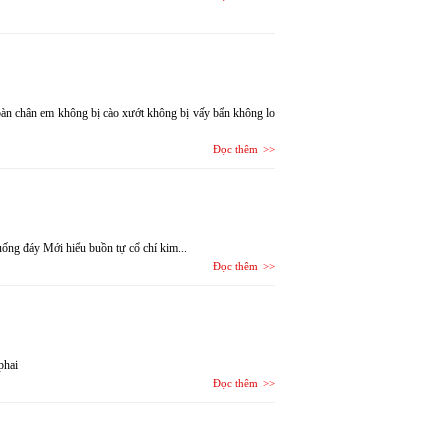
àn chân em không bị cào xướt không bị vấy bẩn không lo
Đọc thêm
ng đáy Mới hiểu buồn tự cổ chí kim...
Đọc thêm
phai
Đọc thêm