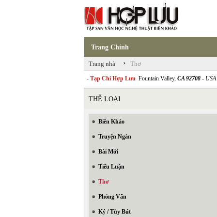
Trang Chính
›
Trang nhà
Thơ
- Tạp Chí Hợp Lưu
Fountain Valley,
CA 92708
- USA
THỂ LOẠI
Biên Khảo
Truyện Ngắn
Bài Mới
Tiểu Luận
Thơ
Phỏng Vấn
Ký / Tùy Bút