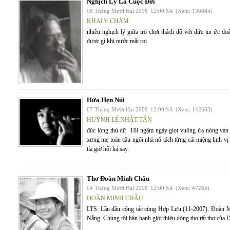
Nghịch Lý Là Cuộc Đời
08 Tháng Mười Hai 2008
12:00 SA
(Xem: 136084)
KHALY CHÀM
nhiều nghịch lý giữa trò chơi thách đố với đức tin ức đ
được gì khi nước mắt rơi
Hứa Hẹn Núi
07 Tháng Mười Hai 2008
12:00 SA
(Xem: 142663)
HUỲNH LÊ NHẬT TẤN
đúc lòng thú dữ. Tôi ngậm ngày giọt vuông ứa nóng vạn 
xưng mẹ toàn cầu ngôi nhà nổ tách từng cái miệng linh vị 
tỉa giờ hối hả say.
Thơ Đoàn Minh Châu
04 Tháng Mười Hai 2008
12:00 SA
(Xem: 47265)
ĐOÀN MINH CHÂU
LTS: Lần đầu cộng tác cùng Hợp Lưu (11-2007). Đoàn M
Nẵng. Chúng tôi hân hạnh giới thiệu dòng thơ rất thơ của