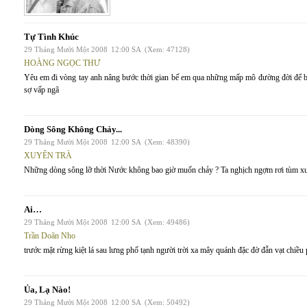
Tự Tình Khúc
29 Tháng Mười Một 2008
12:00 SA
(Xem: 47128)
HOÀNG NGỌC THƯ
Yêu em đi vòng tay anh nâng bước thời gian bế em qua những mấp mô đường đời để b
sợ vấp ngã
Dòng Sông Không Chảy...
29 Tháng Mười Một 2008
12:00 SA
(Xem: 48390)
XUYÊN TRÀ
Những dòng sông lỡ thời Nước không bao giờ muốn chảy ? Ta nghịch ngợm rơi tùm xuố
Ai…
29 Tháng Mười Một 2008
12:00 SA
(Xem: 49486)
Trần Doãn Nho
trước mặt rừng kiệt lá sau lưng phố tạnh người trời xa mây quánh đặc đờ đẫn vạt chiều 
Ủa, Lạ Nào!
29 Tháng Mười Một 2008
12:00 SA
(Xem: 50492)