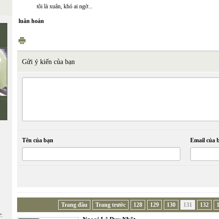
tôi là xuân, khó ai ngờ...
luân hoán
Gửi ý kiến của bạn
Tên của bạn
Email của 
Trang đầu
Trang trước
128
129
130
131
132
ữ: