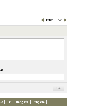
Trước
Sau
bạn
133
134
Trang sau
Trang cuối