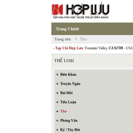
Trang Chính
›
Trang nhà
Thơ
- Tạp Chí Hợp Lưu
Fountain Valley,
CA 92708
- USA
THỂ LOẠI
Biên Khảo
Truyện Ngắn
Bài Mới
Tiểu Luận
Thơ
Phỏng Vấn
Ký / Tùy Bút