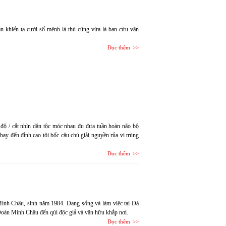
oán khiến ta cười số mệnh là thù cũng vừa là bạn cứu vãn
Đọc thêm
độ / cắt nhìn dân tộc móc nhau đu đưa tuần hoàn não bộ
bay đến đỉnh cao tôi bốc câu chú giải nguyền rủa vi trùng
Đọc thêm
inh Châu, sinh năm 1984. Đang sống và làm việc tại Đà
 Đoàn Minh Châu đến qúi độc giả và văn hữu khắp nơi.
Đọc thêm