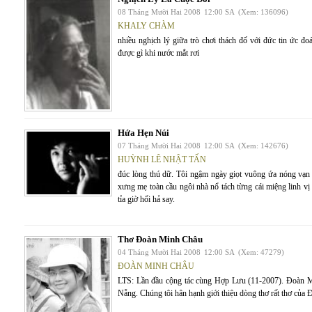
08 Tháng Mười Hai 2008
12:00 SA
(Xem: 136096)
KHALY CHÀM
nhiều nghịch lý giữa trò chơi thách đố với đức tin ức đ
được gì khi nước mắt rơi
Hứa Hẹn Núi
07 Tháng Mười Hai 2008
12:00 SA
(Xem: 142676)
HUỲNH LÊ NHẬT TẤN
đúc lòng thú dữ. Tôi ngậm ngày giọt vuông ứa nóng vạn 
xưng mẹ toàn cầu ngôi nhà nổ tách từng cái miệng linh vị 
tỉa giờ hối hả say.
Thơ Đoàn Minh Châu
04 Tháng Mười Hai 2008
12:00 SA
(Xem: 47279)
ĐOÀN MINH CHÂU
LTS: Lần đầu cộng tác cùng Hợp Lưu (11-2007). Đoàn M
Nẵng. Chúng tôi hân hạnh giới thiệu dòng thơ rất thơ của