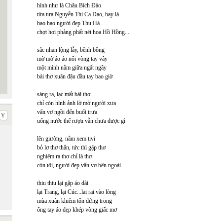
hình như là Châu Bích Đào
từa tựa Nguyễn Thị Ca Dao, hay là
hao hao người đẹp Thu Hà
chợt hơi phảng phất nét hoa Hồ Hồng...
sắc nhan lộng lẫy, bềnh bồng
mờ mờ ảo ảo nối vòng tay vây
một mình nằm giữa ngất ngây
bài thơ xuân đậu đầu tay bao giờ
sáng ra, lạc mất bài thơ
chỉ còn hình ảnh lờ mờ người xưa
vẩn vơ ngồi đến buổi trưa
uống nước thế rượu vẫn chưa được gì
lên giường, nằm xem tivi
bỏ lơ thơ thẩn, tức thì gặp thơ
nghiệm ra thơ chỉ là thơ
còn tôi, người đẹp vẩn vơ bên ngoài
thiu thiu lại gặp áo dài
lại Trang, lại Cúc...lai rai vào lòng
mùa xuân khiêm tốn đứng trong
ống tay áo đẹp khép vòng giấc mơ