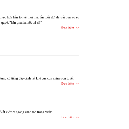
hức hơn hẳn tôi về mọi mặt lẫn tuổi đời đã trải qua vô số
quyết “hắn phải là một thi sĩ!”
Đọc thêm
tùng có tiếng đập cánh rất khẽ của con chim trốn tuyết
Đọc thêm
i Vắt xiêm y ngang cành táo trong vườn.
Đọc thêm