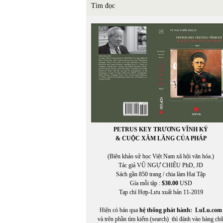
Tìm đọc
In Trang
PETRUS KEY TRƯƠNG VĨNH KÝ
& CUỘC XÂM LĂNG CỦA PHÁP
(Biên khảo sử học Việt Nam xã hội văn hóa.)
Tác giả VŨ NGỰ CHIÊU PhD, JD
Sách gần 850 trang / chia làm Hai Tập
Gía mỗi tập :
$30.00
USD
Tạp chí Hợp-Lưu xuất bản 11-2019
Hiện có bán qua
hệ thống phát hành:
LuLu.com
và trên phần tìm kiếm (search) thì đánh vào hàng ch