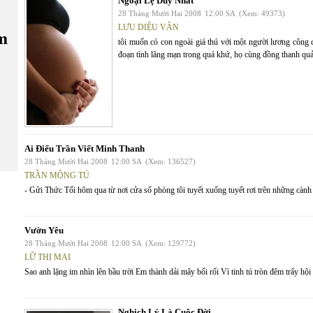
Ngoại Lệ Duy Nhất
28 Tháng Mười Hai 2008
12:00 SA
(Xem: 49373)
LƯU DIỆU VÂN
m
tôi muốn có con ngoài giá thú với một người lương công c
đoạn tình lãng mạn trong quá khứ, họ cùng đồng thanh quả 
Ai Điếu Trần Viết Minh Thanh
28 Tháng Mười Hai 2008
12:00 SA
(Xem: 136527)
TRẦN MỘNG TÚ
- Gửi Thức Tối hôm qua từ nơi cửa sổ phòng tôi tuyết xuống tuyết rơi trên những cành 
Vườn Yêu
28 Tháng Mười Hai 2008
12:00 SA
(Xem: 129772)
LỮ THỊ MAI
Sao anh lặng im nhìn lên bầu trời Em thành dải mây bối rối Vì tinh tú tròn đêm trẩy hộ
Nghịch Lý Là Cuộc Đời