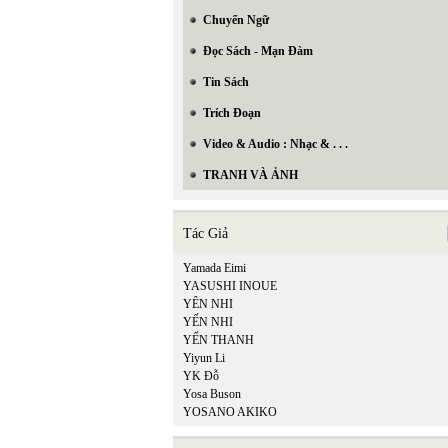
Chuyển Ngữ
Đọc Sách - Mạn Đàm
Tin Sách
Trích Đoạn
Video & Audio : Nhạc & . . .
TRANH VÀ ẢNH
Tác Giả
Yamada Eimi
YASUSHI INOUE
YÊN NHI
YẾN NHI
YẾN THANH
Yiyun Li
YK Đỗ
Yosa Buson
YOSANO AKIKO