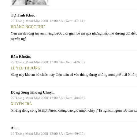
Tự Tình Khúc
29 Tháng Mười Một 2008
12:00 SA
(Xem: 47161)
HOÀNG NGỌC THƯ
Yêu em đi vòng tay anh nâng bước thời gian bế em qua những mấp mô đường đời để b
sợ vấp ngã
Băn Khoăn,
29 Tháng Mười Một 2008
12:00 SA
(Xem: 42636)
LÊ YÊU THƯƠNG
Sáng nay khi em bỏ chiếc máy điện toán cũ vào thùng đựng những món phế thải Những
Dòng Sông Không Chảy...
29 Tháng Mười Một 2008
12:00 SA
(Xem: 48403)
XUYÊN TRÀ
Những dòng sông lỡ thời Nước không bao giờ muốn chảy ? Ta nghịch ngợm rơi tùm xuố
Ai…
29 Tháng Mười Một 2008
12:00 SA
(Xem: 49499)