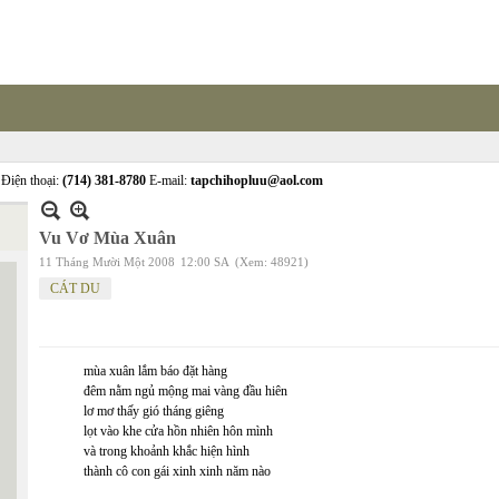
Điện thoại:
(714) 381-8780
E-mail:
tapchihopluu@aol.com
Vu Vơ Mùa Xuân
11 Tháng Mười Một 2008
12:00 SA
(Xem: 48921)
CÁT DU
mùa xuân lắm báo đặt hàng
đêm nằm ngủ mộng mai vàng đầu hiên
lơ mơ thấy gió tháng giêng
lọt vào khe cửa hồn nhiên hôn mình
và trong khoảnh khắc hiện hình
thành cô con gái xinh xinh năm nào