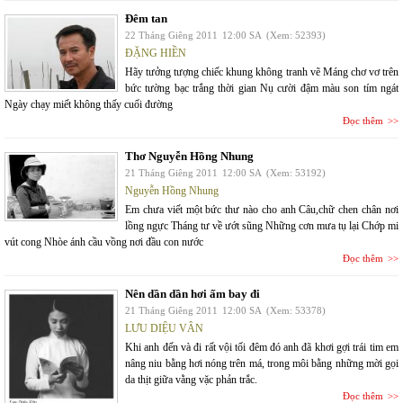
Đêm tan
22 Tháng Giêng 2011
12:00 SA
(Xem: 52393)
ĐẶNG HIỀN
Hãy tưởng tượng chiếc khung không tranh vẽ Máng chơ vơ trên
bức tường bạc trắng thời gian Nụ cười đậm màu son tím ngát
Ngày chạy miết không thấy cuối đường
Đọc thêm
Thơ Nguyễn Hồng Nhung
21 Tháng Giêng 2011
12:00 SA
(Xem: 53192)
Nguyễn Hồng Nhung
Em chưa viết một bức thư nào cho anh Câu,chữ chen chân nơi
lồng ngực Tháng tư về ướt sũng Những cơn mưa tụ lại Chớp mi
vút cong Nhòe ánh cầu vồng nơi đầu con nước
Đọc thêm
Nên dần dần hơi ấm bay đi
21 Tháng Giêng 2011
12:00 SA
(Xem: 53378)
LƯU DIỆU VÂN
Khi anh đến và đi rất vội tối đêm đó anh đã khơi gợi trái tim em
nâng niu bằng hơi nóng trên má, trong môi bằng những mời gọi
da thịt giữa vằng vặc phản trắc.
Đọc thêm