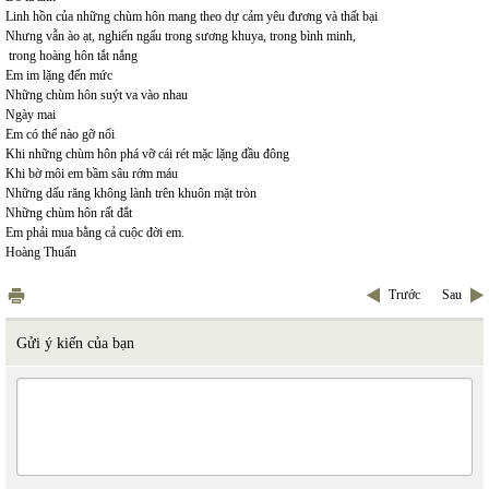
Linh hồn của những chùm hôn mang theo dự cảm yêu đương và thất bại
Nhưng vẫn ào ạt, nghiến ngấu trong sương khuya, trong bình minh,
trong hoàng hôn tắt nắng
Em im lặng đến mức
Những chùm hôn suýt va vào nhau
Ngày mai
Em có thể nào gỡ nổi
Khi những chùm hôn phá vỡ cái rét mặc lặng đầu đông
Khi bờ môi em bầm sâu rớm máu
Những dấu răng không lành trên khuôn mặt tròn
Những chùm hôn rất đắt
Em phải mua bằng cả cuộc đời em.
Hoàng Thuấn
Trước
Sau
Gửi ý kiến của bạn