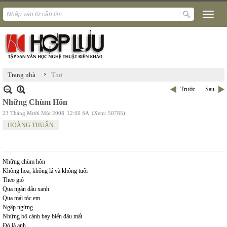
›
Trang nhà
Thơ
Trước
Sau
Những Chùm Hôn
23 Tháng Mười Một 2008
12:00 SA
(Xem: 50785)
HOÀNG THUẤN
Những chùm hôn
Không hoa, không lá và không tuổi
Theo gió
Qua ngàn dâu xanh
Qua mái tóc em
Ngập ngừng
Những bộ cánh bay biến đâu mất
Đó là anh