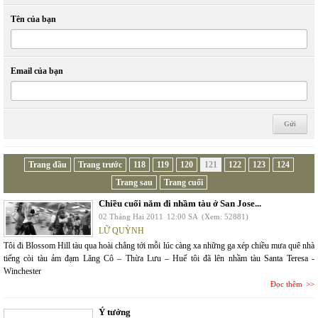
Tên của bạn
Email của bạn
Trang đầu
Trang trước
118
119
120
121
122
123
124
Trang sau
Trang cuối
Chiều cuối năm đi nhầm tàu ở San Jose...
02 Tháng Hai 2011
12:00 SA
(Xem: 52881)
LỮ QUỲNH
Tôi đi Blossom Hill tàu qua hoài chẳng tới mỗi lúc càng xa những ga xép chiều mưa quê nhà
tiếng còi tàu ảm đạm Lăng Cô – Thừa Lưu – Huế tôi đã lên nhầm tàu Santa Teresa -
Winchester
Đọc thêm
Ý tưởng