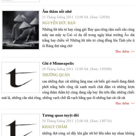
Âm thầm nỗi nhớ
21 Tháng Giêng 2011
12:00 SA
(Xem: 52839)
NGUYỄN ĐỨC BẠN
Những lời tiên tri bay cùng gíó Bay qua rừng rậm suối sâu cùng
mây tan mây tụ Gió có dụ dỗ trong ngày khai trường Áo dài
trắng bay chiều về Những lời tiên tri cũng đồng lõa Tình yêu ít
ỏi Ráng đợi ráng chờ
Đọc thêm
Ghi ở Minneapolis
20 Tháng Giêng 2011
12:00 SA
(Xem: 139580)
THƯỜNG QUÁN
sau những đụn cát những làng mạc sát biển gió muối đang đánh
phới trắng biển rộng rãi xanh muối chát đậm và những lượn
sóng thăm thẳm kỳ cùng đang sắp bay lên trên đầu những chiếc
mái lá, những căn nhà rông, những vạch chữ đã vạch bằng que ổi những hạt cát cắt rát
Đọc thêm
Tương quan tuyệt đối
20 Tháng Giêng 2011
12:00 SA
(Xem: 138754)
KHALY CHÀM
những đợt sóng xô đẩy khi gần tới bờ liền nắm tay nhau không