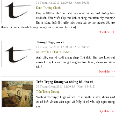
01 Tháng Hai 2011
12:00 SA
(Xem: 50259)
Đinh Trường Chinh
Đây là 100 bài thơ tình Việt hay nhất thế kỷ được trưng bày
dưới sân Văn Miếu Cây thơ lãnh tụ cùng một trăm cây-thơ mọc
lên từ súng, lưỡi lê , giáo mác trong xứ sở mọi người đều trở
thành thi hào vĩ đại (dù không có một nấm mộ nào cho thi sĩ).
Đọc thêm
Tháng Chạp, em về
01 Tháng Hai 2011
12:00 SA
(Xem: 48969)
NGUYỄN ĐÔNG GIANG
Anh biết, em về cuối tháng chạp Thú thật, làm sao khỏi vui
mừng Em ạ, khi năm cùng tháng tận Anh buồn, chẳng rõ bởi vì
đâu !
Đọc thêm
Trần Trọng Dương và những bài thơ cũ
26 Tháng Giêng 2011
12:00 SA
(Xem: 144412)
Trần Trọng Dương
Và thuở ấy chuyện lũ gà cổ tích Trò ú tim thú vị đến không ngờ
Ai có biết về sau viên ngói vỡ Mây lỡ thì vẫn sấp ngửa trong
thơ.
Đọc thêm