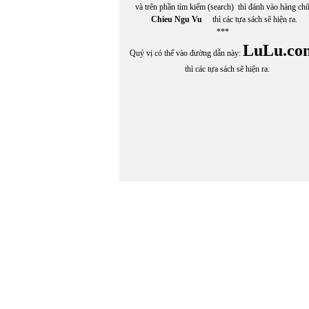
và trên phần tìm kiếm (search) thì đánh vào hàng ch
Chieu Ngu Vu
thì các tựa sách sẽ hiện ra.
***
LuLu.co
Quý vị có thể vào đường dẫn này:
thì các tựa sách sẽ hiện ra.