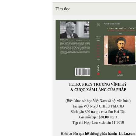
Tìm đọc
PETRUS KEY TRƯƠNG VĨNH KÝ
& CUỘC XÂM LĂNG CỦA PHÁP
(Biên khảo sử học Việt Nam xã hội văn hóa.)
Tác giả VŨ NGỰ CHIÊU PhD, JD
Sách gần 850 trang / chia làm Hai Tập
Gía mỗi tập :
$30.00
USD
Tạp chí Hợp-Lưu xuất bản 11-2019
Hiện có bán qua
hệ thống phát hành:
LuLu.com