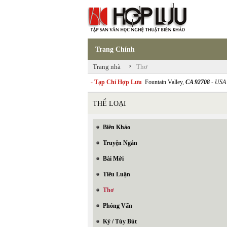
Trang Chính
›
Trang nhà
Thơ
- Tạp Chí Hợp Lưu
Fountain Valley,
CA 92708
- USA
THỂ LOẠI
Biên Khảo
Truyện Ngắn
Bài Mới
Tiểu Luận
Thơ
Phỏng Vấn
Ký / Tùy Bút