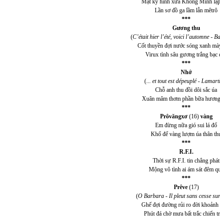
Mặt kỳ hình xưa Khổng Minh lập
Lần sơ đồ ga lầm lẫn mêtrô
***
Gương thu
(
C’était hier l’été, voici l’automne - B
Cốt thuyền đợi nước sóng xanh mà
Virux tình sâu gương trắng bạc 
***
Nhớ
(
... et tout est dépeuplé - Lamart
Chỗ anh thu đồi dôi sắc úa
Xuân mâm thơm phần bữa hương
***
Prôvăngxơ
(16)
vàng
Em đừng nữa gió sui lá đổ
Khổ để vàng lượm úa thân th
***
R.F.I.
Thời sự R.F.I. tin chẳng phát
Mộng vô tình ai ám sát đêm q
***
Prêve
(17)
(
O Barbara - Il pleut sans cesse su
Ghế đợi đường rủi ro đời khoảnh
Phút đá chờ mưa bất trắc chiến t