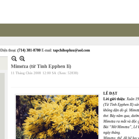
Điện thoại:
(714) 381-8780
E-mail:
tapchihopluu@aol.com
Mimơza (từ Tình Epphen Ii)
11 Tháng Chín 2008
12:00 SA
(Xem: 52838)
LÊ ĐẠT
Lời giới thiệu
:
Xuân 199
(Từ Tình Epphen II) sá
không dặn dò gì. Mimơza
thơ. Bảy năm qua, dườn
Mimơza ra mắt và độc g
Bài “Mở Mimơza”, Lê Đ
ngày tháng.
Mimơza, thế, đã hệ lụy 