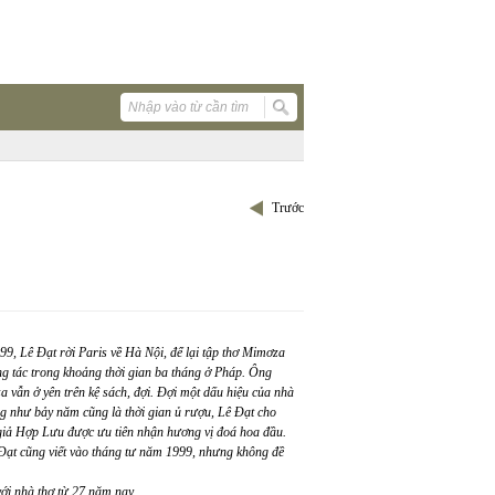
Trước
9, Lê Đạt rời Paris về Hà Nội, để lại tập thơ Mimơza
ng tác trong khoảng thời gian ba tháng ở Pháp. Ông
 vẫn ở yên trên kệ sách, đợi. Đợi một dấu hiệu của nhà
g như bảy năm cũng là thời gian ủ rượu, Lê Đạt cho
iả Hợp Lưu được ưu tiên nhận hương vị đoá hoa đầu.
ạt cũng viết vào tháng tư năm 1999, nhưng không đề
với nhà thơ từ 27 năm nay.