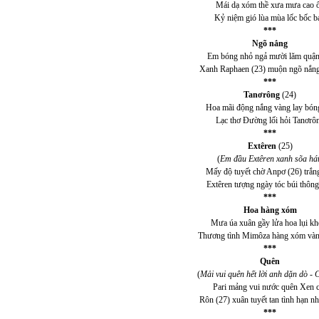
Mái dạ xóm thề xưa mưa cao 
Kỷ niệm gió lùa mùa lốc bốc b
***
Ngõ nắng
Em bóng nhỏ ngả mười lăm quận
Xanh Raphaen (23) muộn ngõ nắng
***
Tanơrông
(24)
Hoa mãi động nắng vàng lay bón
Lạc thơ Đường lối hỏi Tanơrô
***
Extêren
(25)
(
Em đầu Extêren xanh sõa há
Mấy độ tuyết chờ Anpơ (26) trắn
Extêren tượng ngày tóc búi thôn
***
Hoa hàng xóm
Mưa úa xuân gầy lửa hoa lụi k
Thương tình Mimôza hàng xóm vàn
***
Quên
(
Mải vui quên hết lời anh dặn dò - 
Pari mảng vui nước quên Xen 
Rôn (27) xuân tuyết tan tình hạn n
***