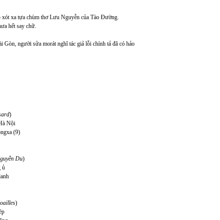
đẹp xót xa tựa chùm thơ Lưu Nguyễn của Tào Đường.
hưa hết say chữ.
 Gòn, người sửa morát nghĩ tác giả lỗi chính tả đã có hảo
sard
)
Hà Nội
ôngxa (9)
Nguyễn Du
)
 ủ
danh
oailles
)
ép