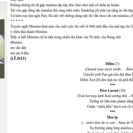
Không những tôi đã gặp mimôza tấp nập đón chào như một cố nhân tại Itxăm.
Tôi còn gặp dằng dặc mimôza thả vàng triền miên Tanơrông (6) một vạt nắng áo dài 
Và hôm nay khi ngồi Pari, Hà nội viết những dòng này tôi vẫn chưa cắt cơn mimôza, c
* * * * *
Truyện ngắn Mimơza khai mào cho một cuộc thi viết về Mối tình đầu của một tạp chí Sài
ý chữa lầm thành Mimôza.
Mấy ai biết Mimơza chỉ là một trong nhiều tên khác của Từ tình, của Bóng chữ.
Mimơza
em vẫn đây
mà em ở đâu
(LÊ.ĐẠT)
Hêlen
(7)
(
Quand vous serez vieille... - Ron
Chuyến rưỡi Pari già nửa đợi đêm 
Hêlen Xen (8) đèn tình tóc tội phố R
***
Perơ Lasezơ
(10)
(
Toát hơi may lạnh buốt xương khô. - 
Tường xử bắn máu platan nắng
Chiều “chiêu hồn” thơ ú mộ vô 
***
Hoa ép
(
... notre âme de ce soir - Anna de N
Xa thương nặng lòng mimôza 