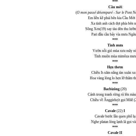
***
Cầu mới
(
O mon passé désemparé - Sur le Pont N
Em liền kề phiá bên kia Cầu Mới
Xa tình anh cách đợi phía bên 
Sông Xen(19) say tàu đèn thu lưỡn
Pari đầu cầu bảy vía mưa Ngâu.
***
Tình mưa
Vườn nỗi gió mùa xưa mây n
Tình muộn mùa mimôza mư
***
Hẹn thơm
Chiều It-xăm nắng tàn xuân xa 
Hoa vàng lòng lo hẹn lỡ thăm t
***
Bacbizông
(20)
Cảnh trong tranh rừng rủ lên mà
Chiều về Ănggieluýt gọi Milê (
***
Cavale
(22)
I
Cavale bước lần quen phố lạ
Nghe platan lòng lạnh lá gọi v
***
Cavale II