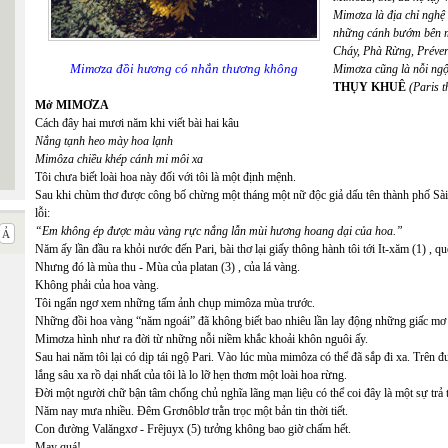
Mimơza là địa chỉ nghệ
những cánh bướm bên mộ
Cháy, Phà Rừng, Prévert
Mimơza đồi hương có nhắn thương không
Mimơza cũng là nỗi ngộ
THỤY KHUÊ
(Paris 
Mở MIMƠZA
Cách đây hai mươi năm khi viết bài hai kâu
Nắng tạnh heo mày hoa lạnh
Mimôza chiều khép cánh mi môi xa
Tôi chưa biết loài hoa này đối với tôi là một định mệnh.
Sau khi chùm thơ được công bố chừng một tháng một nữ độc giả dấu tên thành phố Sài
lỗi:
“Em không ép được màu vàng rực nắng lẫn mùi hương hoang dại của hoa.”
Năm ấy lần đầu ra khỏi nước đến Pari, bài thơ lại giấy thông hành tôi tới It-xăm (1) , 
Nhưng đó là mùa thu - Mùa của platan (3) , của lá vàng.
Không phải của hoa vàng.
Tôi ngẩn ngơ xem những tấm ảnh chụp mimôza mùa trước.
Những đồi hoa vàng “năm ngoái” đã không biết bao nhiêu lần lay động những giấc mơ I
Mimơza hình như ra đời từ những nỗi niềm khắc khoải khôn nguôi ấy.
Sau hai năm tôi lại có dịp tái ngộ Pari. Vào lúc mùa mimôza có thể đã sắp đi xa. Trê
lắng sâu xa rồ dại nhất của tôi là lo lỡ hẹn thơm một loài hoa rừng.
Đời một người chữ bận tâm chống chủ nghĩa lãng mạn liệu có thể coi đây là một sự trả 
Năm nay mưa nhiều. Đêm Grơnôblơ trằn trọc một bản tin thời tiết.
Con đường Valăngxơ - Frêjuyx (5) tưởng không bao giờ chấm hết.
May quá!