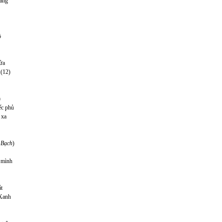
lăng
ô
cửa
 (12)
)
ếc phủ
 xa
ý Bạch
)
 mình
t
 Xanh