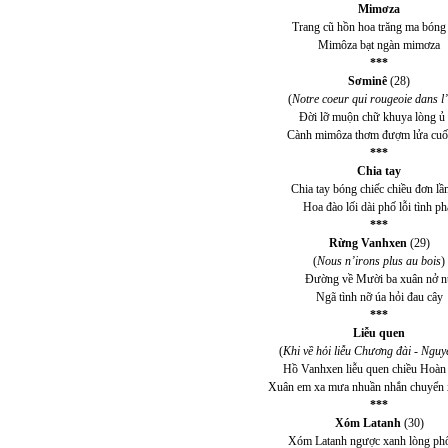
Mimơza
Trang cũ hồn hoa trăng ma bóng
Mimôza bạt ngàn mimơza
***
Sơminê
(28)
(
Notre coeur qui rougeoie dans l’
Đời lỡ muộn chữ khuya lòng ủ
Cành mimôza thơm đượm lửa cuối
***
Chia tay
Chia tay bóng chiếc chiều đơn lầ
Hoa đào lối dài phố lỗi tình ph
***
Rừng Vanhxen
(29)
(
Nous n’irons plus au bois
)
Đường về Mười ba xuân nở n
Ngã tình nỡ úa hỏi đau cây
***
Liễu quen
(
Khi về hỏi liễu Chương đài - Ngu
Hồ Vanhxen liễu quen chiều Hoà
Xuân em xa mưa nhuần nhắn chuyển 
***
Xóm Latanh
(30)
Xóm Latanh ngược xanh lòng ph