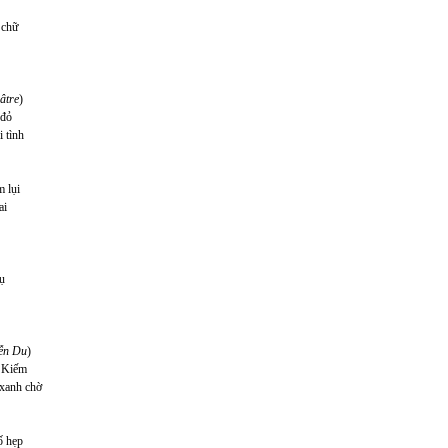
 chữ
âtre
)
 đỏ
 tình
m lụi
ai
ụ
yễn Du
)
n Kiếm
xanh chờ
ố hẹp