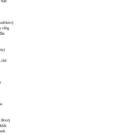
 trận
audelaire
)
y vắng
đầu
ine
)
 chờ
u
ua
r Brest
)
 khắc
ranh