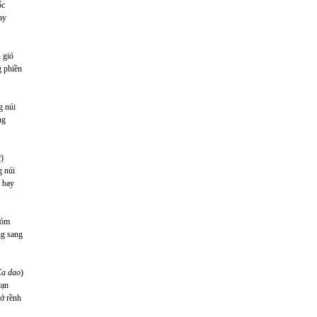
ốc
ay
 gió
 phiền
g núi
ng
t
)
g núi
g bay
hóm
g sang
Ca dao
)
cạn
hớ rềnh