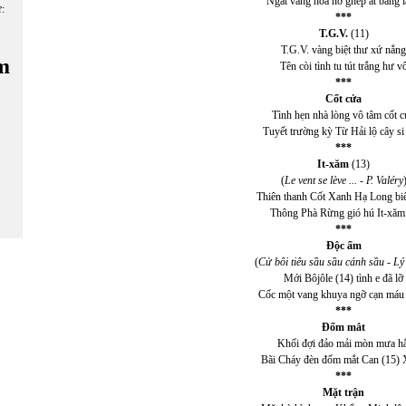
Ngát vàng hoa nở ghép át bằng 
ữ:
***
T.G.V.
(11)
T.G.V. vàng biệt thư xứ nắng
m
Tên còi tình tu tút trắng hư v
***
Cốt cửa
Tình hẹn nhà lòng vô tâm cốt 
Tuyết trường kỳ Từ Hải lộ cây si
***
It-xăm
(13)
(
Le vent se lève ... - P. Valéry
Thiên thanh Cốt Xanh Hạ Long bi
Thông Phà Rừng gió hú It-xăm
***
Độc ẩm
(
Cử bôi tiêu sầu sầu cánh sầu - L
Mới Bôjôle (14) tình e đã lỡ
Cốc một vang khuya ngỡ cạn máu
***
Đốm mắt
Khối đợi đảo mải mòn mưa hắ
Bãi Cháy đèn đốm mắt Can (15)
***
Mặt trận