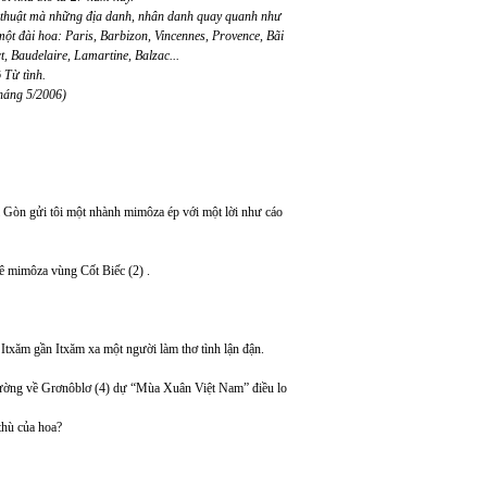
 thuật mà những địa danh, nhân danh quay quanh như
t đài hoa: Paris, Barbizon, Vincennes, Provence, Bãi
, Baudelaire, Lamartine, Balzac...
 Từ tình.
tháng 5/2006)
 Gòn gửi tôi một nhành mimôza ép với một lời như cáo
quê mimôza vùng Cốt Biếc (2) .
txăm gần Itxăm xa một người làm thơ tình lận đận.
n đường về Grơnôblơ (4) dự “Mùa Xuân Việt Nam” điều lo
thù của hoa?