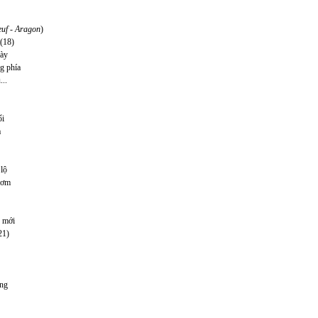
euf - Aragon
)
 (18)
này
g phía
..
ổi
a
lộ
hơm
u mới
21)
àng