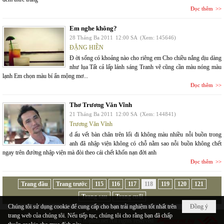
Đọc thêm
Em nghe không?
28 Tháng Ba 2011
12:00 SA
(Xem: 145646)
ĐẶNG HIỀN
Đ ời sống có khoảng nào cho riêng em Cho chiều nắng dịu dàng
như lụa Tất cả lấp lánh sáng Tranh vẽ cũng cần màu nóng màu
lạnh Em chọn màu bí ẩn mộng mơ...
Đọc thêm
Thơ Trương Văn Vĩnh
21 Tháng Ba 2011
12:00 SA
(Xem: 144841)
Trương Văn Vĩnh
d ấu vết bàn chân trên lối đi không màu nhiều nỗi buồn trong
anh đã nhập viện không có chỗ nằm sao nỗi buồn không chết
ngay trên đường nhập viện mà đòi theo cái chết khốn nạn đời anh
Đọc thêm
Trang đầu
Trang trước
115
116
117
118
119
120
121
Trang sau
Trang cuối
Chúng tôi sử dụng cookie để cung cấp cho bạn trải nghiệm tốt nhất trên
Đồng ý
trang web của chúng tôi. Nếu tiếp tục, chúng tôi cho rằng bạn đã chấp
Copyright © 2026
hopluu.net
All rights reserved