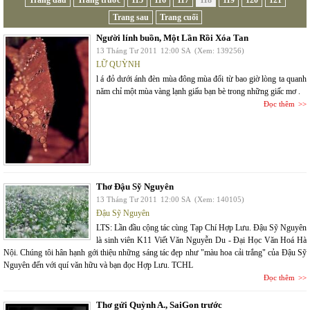
Trang đầu
Trang trước
115
116
117
118
119
120
121
Trang sau
Trang cuối
Người lính buồn, Một Lần Rồi Xóa Tan
13 Tháng Tư 2011
12:00 SA
(Xem: 139256)
LỮ QUỲNH
l á đỏ dưới ánh đèn mùa đông mùa đổi từ bao giờ lòng ta quanh
năm chỉ một mùa vàng lạnh giấu bạn bè trong những giấc mơ .
Đọc thêm
Thơ Đậu Sỹ Nguyên
13 Tháng Tư 2011
12:00 SA
(Xem: 140105)
Đậu Sỹ Nguyên
LTS: Lần đầu cộng tác cùng Tạp Chí Hợp Lưu. Đậu Sỹ Nguyên
là sinh viên K11 Viết Văn Nguyễn Du - Đại Học Văn Hoá Hà
Nội. Chúng tôi hân hạnh gới thiệu những sáng tác đẹp như "màu hoa cải trắng" của Đậu Sỹ
Nguyên đến với quí văn hữu và bạn đọc Hợp Lưu. TCHL
Đọc thêm
Thơ gửi Quỳnh A., SaiGon trước