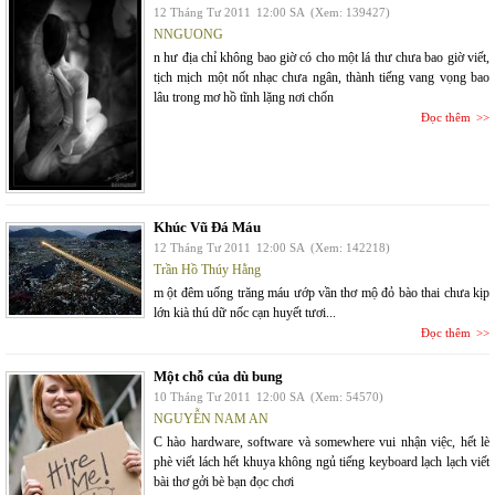
12 Tháng Tư 2011
12:00 SA
(Xem: 139427)
NNGUONG
n hư địa chỉ không bao giờ có cho một lá thư chưa bao giờ viết,
tịch mịch một nốt nhạc chưa ngân, thành tiếng vang vọng bao
lâu trong mơ hồ tĩnh lặng nơi chốn
Đọc thêm
Khúc Vũ Đá Máu
12 Tháng Tư 2011
12:00 SA
(Xem: 142218)
Trần Hồ Thúy Hằng
m ột đêm uống trăng máu ướp vần thơ mộ đỏ bào thai chưa kịp
lớn kià thú dữ nốc cạn huyết tươi...
Đọc thêm
Một chỗ của dù bung
10 Tháng Tư 2011
12:00 SA
(Xem: 54570)
NGUYỄN NAM AN
C hào hardware, software và somewhere vui nhận việc, hết lè
phè viết lách hết khuya không ngủ tiếng keyboard lạch lạch viết
bài thơ gởi bè bạn đọc chơi