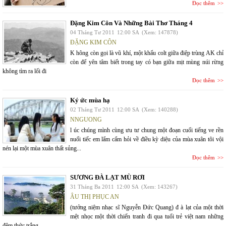
Đọc thêm
Đặng Kim Côn Và Những Bài Thơ Tháng 4
04 Tháng Tư 2011
12:00 SA
(Xem: 147878)
ĐẶNG KIM CÔN
K hông còn gọi là vũ khí, một khẩu colt giữa điệp trùng AK chỉ
còn để yên tâm biết trong tay có bạn giữa mịt mùng núi rừng
không tìm ra lối đi
Đọc thêm
Ký ức mùa hạ
02 Tháng Tư 2011
12:00 SA
(Xem: 140288)
NNGUONG
l úc chúng mình cùng ưu tư chung một đoạn cuối tiếng ve rền
nuối tiếc em lẩm cẩm hỏi về điều kỳ diệu của mùa xuân tôi vội
nén lại một mùa xuân thất sủng...
Đọc thêm
SƯƠNG ĐÀ LẠT MÙ RƠI
31 Tháng Ba 2011
12:00 SA
(Xem: 143267)
ÂU THỊ PHỤC AN
(tưởng niệm nhạc sĩ Nguyễn Đức Quang) đ à lạt của một thời
mệt nhọc một thời chiến tranh đi qua tuổi trẻ việt nam những
đêm thức trắng