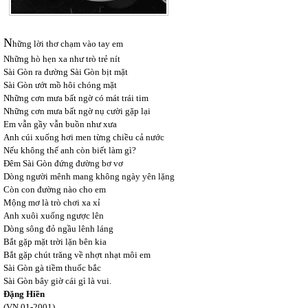
N
hững lời thơ chạm vào tay em
Những hò hẹn xa như trò trẻ nít
Sài Gòn ra đường Sài Gòn bịt mặt
Sài Gòn ướt mồ hôi chóng mặt
Những cơn mưa bất ngờ có mát trái tim
Những cơn mưa bất ngờ nụ cười gặp lại
Em vẫn gầy vẫn buồn như xưa
Anh cúi xuống hơi men từng chiều cả nước
Nếu không thế anh còn biết làm gì?
Đêm Sài Gòn đứng đường bơ vơ
Dòng người mênh mang không ngày yên lặng
Còn con đường nào cho em
Mộng mơ là trò chơi xa xỉ
Anh xuôi xuống ngược lên
Dòng sông đỏ ngầu lênh láng
Bắt gặp mặt trời lặn bên kia
Bắt gặp chút trăng về nhợt nhạt môi em
Sài Gòn gà tiềm thuốc bắc
Sài Gòn bây giờ cái gì là vui.
Đặng Hiền
(VN 01-2001)