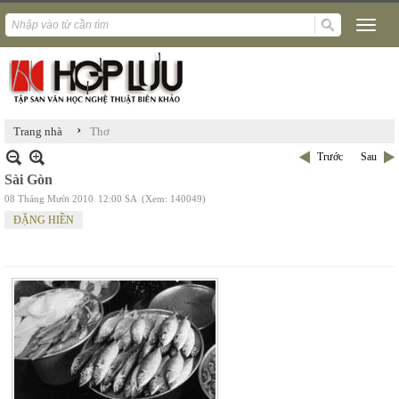
›
Trang nhà
Thơ
Trước
Sau
Sài Gòn
08 Tháng Mười 2010
12:00 SA
(Xem: 140049)
ĐẶNG HIỀN