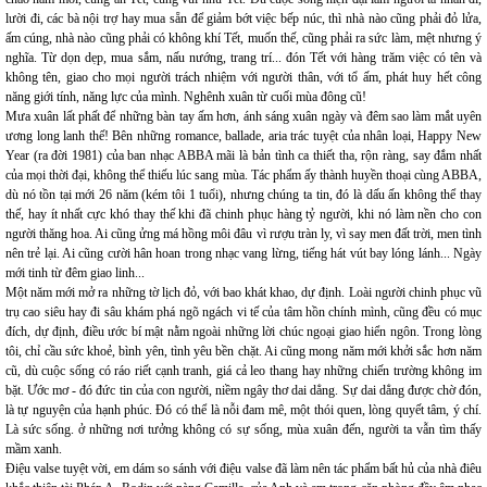
lười đi, các bà nội trợ hay mua sẵn để giảm bớt việc bếp núc, thì nhà nào cũng phải đỏ lửa,
ấm cúng, nhà nào cũng phải có không khí Tết, muốn thế, cũng phải ra sức làm, mệt nhưng ý
nghĩa. Từ dọn dẹp, mua sắm, nấu nướng, trang trí... đón Tết với hàng trăm việc có tên và
không tên, giao cho mọi người trách nhiệm với người thân, với tổ ấm, phát huy hết công
năng giới tính, năng lực của mình. Nghênh xuân từ cuối mùa đông cũ!
Mưa xuân lất phất để những bàn tay ấm hơn, ánh sáng xuân ngày và đêm sao làm mắt uyên
ương long lanh thế! Bên những romance, ballade, aria trác tuyệt của nhân loại, Happy New
Year (ra đời 1981) của ban nhạc ABBA mãi là bản tình ca thiết tha, rộn ràng, say đắm nhất
của mọi thời đại, không thể thiếu lúc sang mùa. Tác phẩm ấy thành huyền thoại cùng ABBA,
dù nó tồn tại mới 26 năm (kém tôi 1 tuổi), nhưng chúng ta tin, đó là dấu ấn không thể thay
thế, hay ít nhất cực khó thay thế khi đã chinh phục hàng tỷ người, khi nó làm nền cho con
người thăng hoa. Ai cũng ửng má hồng môi đâu vì rượu tràn ly, vì say men đất trời, men tình
nên trẻ lại. Ai cũng cười hân hoan trong nhạc vang lừng, tiếng hát vút bay lóng lánh... Ngày
mới tinh từ đêm giao linh...
Một năm mới mở ra những tờ lịch đỏ, với bao khát khao, dự định. Loài người chinh phục vũ
trụ cao siêu hay đi sâu khám phá ngõ ngách vi tế của tâm hồn chính mình, cũng đều có mục
đích, dự định, điều ước bí mật nằm ngoài những lời chúc ngoại giao hiển ngôn. Trong lòng
tôi, chỉ cầu sức khoẻ, bình yên, tình yêu bền chặt. Ai cũng mong năm mới khởi sắc hơn năm
cũ, dù cuộc sống có ráo riết cạnh tranh, giá cả leo thang hay những chiến trường không im
bặt. Ước mơ - đó đức tin của con người, niềm ngây thơ dai dẳng. Sự dai dẳng được chờ đón,
là tự nguyện của hạnh phúc. Đó có thể là nỗi đam mê, một thói quen, lòng quyết tâm, ý chí.
Là sức sống. ở những nơi tưởng không có sự sống, mùa xuân đến, người ta vẫn tìm thấy
mầm xanh.
Điệu valse tuyệt vời, em dám so sánh với điệu valse đã làm nên tác phẩm bất hủ của nhà điêu