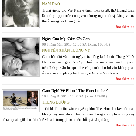
NAM DAO
Trong giòng thơ Việt Nam ở thiên niên kỷ 20, thơ Hoàng Cầm
là những giọt nước trong veo nhưng mặn chát vị đắng, vị của
thuốc mang tên Hoàng Cầm.
Đọc thêm
Ngày Của Mẹ, Cám Ơn Con
08 Tháng Năm 2010
12:00 SA
(Xem: 136145)
NGUYỄN XUÂN TƯỜNG VY
Con chào đời vào một ngày mùa đông lạnh buốt. Tháng Mười
Hai xao xác gió. Những chiếc lá úa chạy loanh quanh
trên đường. Gió lùa qua khe cửa, muốn len lỏi vào không gian
ấm áp của căn phòng bệnh viện, nơi mẹ vừa sinh con.
Đọc thêm
Cảm Nghĩ Về Phim ' The Hurt Locker'
10 Tháng Ba 2010
12:00 SA
(Xem: 132401)
TRÙNG DƯƠNG
...tôi bị lôi cuốn vào chuyện phim The Hurt Locker lúc nào
không hay, mặc dù chị bạn tôi nửa chừng cuốn phim đứng dậy
bỏ ra ngoài ngồi chờ tôi, có lẽ vì cảnh trong phim nhiều chỗ quá căng thẳng ...
Đọc thêm