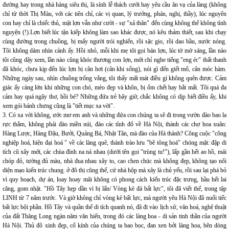
đường hay trong nhà hàng siêu thị, là sính lễ thách cưới hay yêu cầu ăn vạ của làng (không
chỉ từ thời Thị Màu, với các tiên chỉ, các vị quan, lý trưởng, phán, nghị, thầy), lúc nguyên
con hay chỉ là chiếc thủ, mặt lợn vẫn như cười - sự "xả thân" đến cùng không thể không tình
nguyện (!).Lợn biết lúc tận kiếp không làm sao khác được, nó kêu thảm thiết, sau khi chạy
cùng đường trong chuồng, bị mấy người trói nghiến, rồi sặc gio, rồi dao bầu, nước nóng.
Tôi không dám nhìn cảnh ấy. Hồi nhỏ, mỗi khi mẹ tôi gọi bán lợn, lúc tờ mờ sáng, lần nào
tôi cũng dậy xem, lần nào cũng khóc thương con lợn, mới chỉ nghe tiếng "eng éc" thất thanh
đã khóc, chưa kịp đến lúc lợn bị cân hơi (cân khi sống), nói gì đến giết mổ, cân móc hàm.
Những ngày sau, nhìn chuồng trống vắng, tôi thấy mất mát điều gì không quên được. Cảm
giác ấy càng lớn khi những con chó, mèo đẹp và khôn, bị ốm chết hay bắt mất. Tôi quá đa
cảm hay quá ngây thơ, hồi bé? Những đứa trẻ bây giờ, chắc không có dịp biết điều ấy, khi
xem gói bánh chưng cũng là "tiết mục xa vời".
3. Có xa vời không, ước mơ em anh và những đứa con chúng ta sẽ đi trong vườn đào bao la
rực thắm, không phải đào miền núi, đào các tỉnh đổ về Hà Nội, thành các chợ hoa xuân:
Hàng Lược, Hàng Đậu, Bưởi, Quảng Bá, Nhật Tân, mà đào của Hà thành? Công cuộc "công
nghiệp hoá, hiện đại hoá " về các làng quê, thành trào lưu "bê tông hoá" chóng mặt: đập di
tích cũ xây mới, các chùa đình na ná nhau (dưới tên gọi "trùng tu!"), lấp gần hết ao hồ, mái
chóp đỏ, tường đủ màu, nhà đua nhau xây to, cao chen chúc mà không đẹp, không tạo nổi
diện mạo kiến trúc chung. ở đô thị cũng thế, cứ nhà hộp mà xây là chủ yếu, rồi sau lại phá bỏ
vì quy hoạch, dự án, loay hoay mãi không có phong cách kiến trúc đặc trưng, hầu hết lai
căng, gom nhặt. "Hồ Tây hẹp dần vì bị lấn/ Vòng kè đá bất lực", tôi đã viết thế, trong tập
LINH từ 7 năm trước. Và giờ không chỉ vòng kè bất lực, mà người yêu Hà Nội đã nuối tiếc
bất lực bội phần. Hồ Tây và quần thể di tích quanh nó, đã đi vào lịch sử, văn hoá, nghệ thuật
của đất Thăng Long ngàn năm văn hiến, trong đó các làng hoa - di sản tinh thần của người
Hà Nội. Thủ đô xinh đẹp, cổ kính của chúng ta bao bọc, đan xen bởi làng hoa, bên dòng