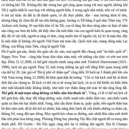
có không khí Tết. Không khí đặc trưng bao giờ cũng quan trọng với mọi người, không khí
Tết ý nghĩa nhất là sum họp với những người thân, ở trong ngôi nhà mình, trên xứ sở mình.
ở nơi xứ khác dù đất lạ đã thành quen, có đủ thực phẩm, đào - mai hương khói tổ tiên,
nhưng bằng ấy chưa đủ để tạo nên không gian, hương vị Tết bằng ở quê nhà. Năm nay, VN
Airlines ước lượng 10 vạn kiều bào về ăn Tết, con số tăng lên theo từng năm và thực tế năm
nào cũng cao hơn dự kiến, đủ thấy nhu cầu tinh thần của con người luôn là quan trọng, càng
đầy đủ về vật chất, người ta càng cô đơn, càng muốn tìm về nguồn cội, ký ức là máu thịt, đây
là một chân lý không chỉ người Việt Nam mà toàn cầu. Quốc tịch nào, mang dòng máu Lạc
Hồng, con Rồng cháu Tiên, cũng là người Việt.
Dù ở quốc gia nào, thuộc tôn giáo sắc tộc nào, mọi người đều chung một "tín hiệu quốc tế":
Happy New Year - cùng hân hoan đón chào năm mới, với những câu chúc và ước mơ tươi
đẹp. Đêm 31.12.2006, cả thế giới chuyển mình sang năm mới. Fiedrich Duerrenmatt (1921-
1990), kịch tác gia người Thuỵ Sĩ, một trong những tác giả viết tiếng Đức quan trọng nhất
của thế kỷ 20, (tác giả vở "Bà tỷ phú về thăm quê" công diễn 10 buổi tại 3 thành phố lớn của
Việt Nam trong tháng 12.2006) đã khái quát thật ấn tượng: "Chỉ có hài kịch mới lột tả được
thời đại của chúng ta. Bi kịch có thể rút ra từ trong hài kịch, và ta có thể khiến nó hiển hiện
như một khoảnh khắc khủng khiếp, như một vực thẳm đang nứt toác từ tận cùng lòng đất.
Thế giới, là một trạm xăng không có biển cấm hút thuốc lá".
Vâng, có lẽ vì thế mà lịch sử
thế giới thúc đẩy, thay đổi bằng những cuộc chiến tranh trên nhiều lĩnh vực, mà chiến tranh
quân sự làm tổn hại nhiều nhất. Song, nhu cầu được đoàn tụ, quây quần, bên người thân bạn
bè đón năm mới, đã là đòi hỏi tự nhiên, bản năng thúc bách tất yếu khiến những vụ thảm sát,
khủng bố, xung đột tạm dừng. Mọi người kéo nhau ra đường, náo nhiệt đón năm mới dưới
bầu trời pháo hoa bừng sáng. Phương Đông hay phương Tây đều chật người đổ ra trung tâm
thành phố. Hồ Gươm - Hà Nội ngày càng nhỏ lại vì những đợt người. Đại lộ Champs