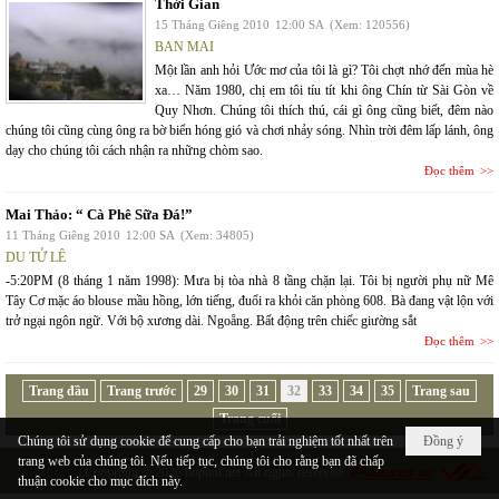
Thời Gian
15 Tháng Giêng 2010
12:00 SA
(Xem: 120556)
BAN MAI
Một lần anh hỏi Ước mơ của tôi là gì? Tôi chợt nhớ đến mùa hè
xa… Năm 1980, chị em tôi tíu tít khi ông Chín từ Sài Gòn về
Quy Nhơn. Chúng tôi thích thú, cái gì ông cũng biết, đêm nào
chúng tôi cũng cùng ông ra bờ biển hóng gió và chơi nhảy sóng. Nhìn trời đêm lấp lánh, ông
dạy cho chúng tôi cách nhận ra những chòm sao.
Đọc thêm
Mai Thảo: “ Cà Phê Sữa Đá!”
11 Tháng Giêng 2010
12:00 SA
(Xem: 34805)
DU TỬ LÊ
-5:20PM (8 tháng 1 năm 1998): Mưa bị tòa nhà 8 tầng chặn lại. Tôi bị người phụ nữ Mê
Tây Cơ mặc áo blouse mầu hồng, lớn tiếng, đuổi ra khỏi căn phòng 608. Bà đang vật lộn với
trở ngại ngôn ngữ. Với bộ xương dài. Ngoẵng. Bất động trên chiếc giường sắt
Đọc thêm
Trang đầu
Trang trước
29
30
31
32
33
34
35
Trang sau
Trang cuối
Chúng tôi sử dụng cookie để cung cấp cho bạn trải nghiệm tốt nhất trên
Đồng ý
trang web của chúng tôi. Nếu tiếp tục, chúng tôi cho rằng bạn đã chấp
Copyright © 2026
hopluu.net
All rights reserved
thuận cookie cho mục đích này.