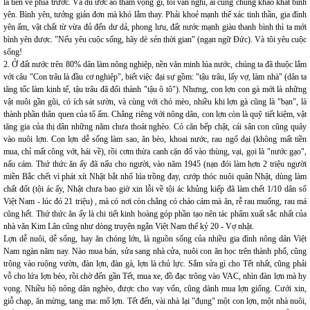
là tiến về phía trước. Và dù ước ao tham vọng gì, tôi vẫn nghĩ, ai cũng chung khao khát bình
yên. Bình yên, tưởng giản đơn mà khó lắm thay. Phải khoẻ mạnh thể xác tinh thần, gia đình
yên ấm, vật chất từ vừa đủ đến dư dả, phong lưu, đất nước mạnh giàu thanh bình thì ta mới
bình yên được. "Nếu yêu cuộc sống, hãy dè sẻn thời gian" (ngạn ngữ Đức). Và tôi yêu cuộc
sống!
2. Ở đất nước trên 80% dân làm nông nghiệp, nền văn minh lúa nước, chúng ta đã thuộc lắm
với câu "Con trâu là đầu cơ nghiệp", biết việc đại sự gồm: "tậu trâu, lấy vợ, làm nhà" (dân ta
tăng tốc làm kinh tế, tậu trâu đã đổi thành "tậu ô tô"). Nhưng, con lợn con gà mới là những
vật nuôi gần gũi, có ích sát sườn, và cùng với chó mèo, nhiều khi lợn gà cũng là "bạn", là
thành phần thân quen của tổ ấm. Chẳng riêng với nông dân, con lợn còn là quỹ tiết kiệm, vật
tăng gia của thị dân những năm chưa thoát nghèo. Có căn bếp chật, cái sân con cũng quây
vào nuôi lợn. Con lợn dễ sống làm sao, ăn bèo, khoai nước, rau ngổ dại (không mất tiền
mua, chỉ mất công vớt, hái về), rồi cơm thừa canh cặn đổ vào thùng, vại, gọi là "nước gạo",
nấu cám. Thứ thức ăn ấy đã nấu cho người, vào năm 1945 (nạn đói làm hơn 2 triệu người
miền Bắc chết vì phát xít Nhật bắt nhổ lúa trồng đay, cướp thóc nuôi quân Nhật, dùng làm
chất đốt (tội ác ấy, Nhật chưa bao giờ xin lỗi về tội ác khủng kiếp đã làm chết 1/10 dân số
Việt Nam - lúc đó 21 triệu) , mà có nơi còn chẳng có cháo cám mà ăn, rễ rau muống, rau má
cũng hết. Thứ thức ăn ấy là chi tiết kinh hoàng góp phần tạo nên tác phẩm xuất sắc nhất của
nhà văn Kim Lân cũng như dòng truyện ngắn Việt Nam thế kỷ 20 - Vợ nhặt.
Lợn dễ nuôi, dễ sống, hay ăn chóng lớn, là nguồn sống của nhiều gia đình nông dân Việt
Nam ngàn năm nay. Nào mua bán, sửa sang nhà cửa, nuôi con ăn học trên thành phố, cũng
trông vào ruộng vườn, đàn lợn, đàn gà, lợn là chủ lực. Sắm sửa gì cho Tết nhất, cũng phải
vỗ cho lứa lợn béo, rồi chờ đến gần Tết, mua xe, đồ đạc trông vào VAC, nhìn đàn lợn mà hy
vọng. Nhiều hộ nông dân nghèo, được cho vay vốn, cũng dành mua lợn giống. Cưới xin,
giỗ chạp, ăn mừng, tang ma: mổ lợn. Tết đến, vài nhà lại "đụng" một con lợn, một nhà nuôi,