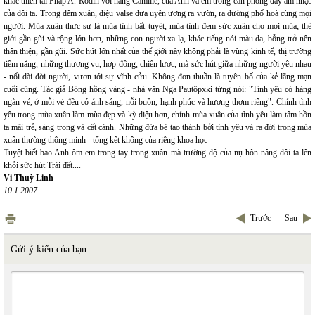
khắc thiên tài Pháp A. Rodin với nàng Camille, của Anh và em trong căn phòng đầy âm nhạc
của đôi ta. Trong đêm xuân, điệu valse đưa uyên ương ra vườn, ra đường phố hoà cùng mọi
người. Mùa xuân thực sự là mùa tình bất tuyệt, mùa tình đem sức xuân cho mọi mùa; thế
giới gần gũi và rộng lớn hơn, những con người xa lạ, khác tiếng nói màu da, bỗng trở nên
thân thiện, gần gũi. Sức hút lớn nhất của thế giới này không phải là vùng kinh tế, thị trường
tiềm năng, những thương vụ, hợp đồng, chiến lược, mà sức hút giữa những người yêu nhau
- nối dài đời người, vươn tới sự vĩnh cửu. Không đơn thuần là tuyên bố của kẻ lãng mạn
cuối cùng. Tác giả Bông hồng vàng - nhà văn Nga Pautôpxki từng nói: "Tình yêu có hàng
ngàn vẻ, ở mỗi vẻ đều có ánh sáng, nỗi buồn, hạnh phúc và hương thơm riêng". Chính tình
yêu trong mùa xuân làm mùa đẹp và kỳ diệu hơn, chính mùa xuân của tình yêu làm tâm hồn
ta mãi trẻ, sáng trong và cất cánh. Những đứa bé tạo thành bởi tình yêu và ra đời trong mùa
xuân thường thông minh - tổng kết không của riêng khoa học
Tuyệt biết bao Anh ôm em trong tay trong xuân mà trường độ của nụ hôn nâng đôi ta lên
khỏi sức hút Trái đất....
Vi Thuỳ Linh
10.1.2007
Trước
Sau
Gửi ý kiến của bạn