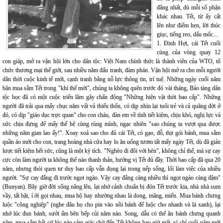
đẳng nhất, dù mỗi số phận
khác nhau. Tết, từ ấy cất
lên như điểm hẹn, lời thúc
giục, tiếng reo, dấu mốc...
1. Đinh Hợi, cái Tết cuối
cùng của vòng quay 12
con giáp, mở ra vận hội lớn cho dân tộc: Việt Nam chính thức là thành viên của WTO, tổ
chức thương mại thế giới, sau nhiều năm đấu tranh, đàm phán. Vận hội mở ra cho mỗi người
dân thời cuộc kinh tế mới, cạnh tranh bằng nỗ lực thông tin, trí tuệ. Những ngày cuối năm
bận mua sắm Tết trong "khí thế mới", chúng ta không quên trước đó vài tháng, Bảo tàng dân
tộc học đã có một cuộc triển lãm gây chấn động "Những hiện vật thời bao cấp". Những
người đã trải qua mấy chục năm vất vả thiếu thốn, có dịp nhìn lại tuổi trẻ và cả quãng đời ở
đó, có dịp "giáo dục trực quan" cho con cháu, đàn em về tính tiết kiệm, chịu khó, nghị lực và
sức chịu đựng để mấy thế hệ cùng rùng mình, ngạc nhiên "sao chúng ta vượt qua được
những năm gian lao ấy!". Xoay xoả sao cho đủ cái Tết, có gạo, đỗ, thịt gói bánh, mua sắm
quần áo mới cho con, trang hoàng nhà cửa hay lo ăn uống tươm tất mấy ngày Tết, dù đã giản
lược tiết kiệm hết sức, cũng là một kỳ tích. "Nghèo đi đôi với hèn", không chỉ thế, mà sự cay
cực còn làm người ta không thể nào thanh thản, hưởng vị Tết đủ đầy. Thời bao cấp đã qua 20
năm, nhưng thói quen tư duy bao cấp vẫn đọng lại trong nếp sống, lối làm việc của nhiều
người. "Sự cay đắng đi trước ngọt ngào. Vậy cay đắng càng nhiều thì ngọt ngào càng đậm"
(Bunyan). Bây giờ đời sống nâng lên, lại nhớ cảnh chuẩn bị đón Tết trước kia, nhà nhà sum
vầy, tất bật, í ới gọi nhau, mua hộ hay nhường nhau lá dong, măng, miến. Mua bánh chưng
luộc "công nghiệp" (nghe đâu họ cho pin vào nồi bánh để luộc cho nhanh và lá xanh), lại
nhớ lúc đun bánh, sưởi ấm bên bếp củi năm nào. Song, dẫu có thể ăn bánh chưng quanh
năm, mua sắm bất cứ lúc nào cảm giác chờ đến Tết không bao giờ mất, vì chỉ cuối năm mới