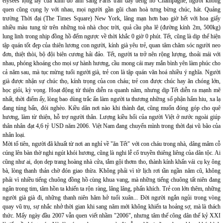
élyseés lộng lẫy của kinh đô ánh sáng Paris tràn đầy tiếng nổ Champagne, người không
quen cũng cụng ly với nhau, mọi người gần gũi chan hoà tưng bừng chúc, hát. Quảng
trường Thời đại (The Times Square) New York, lãng mạn hơn bao giờ hết với hoa giấy
nhiều màu tung từ trên những toà nhà chọc trời, quả cầu pha lê (đường kính 2m, 500kg)
lung linh trong nhịp đồng hồ đếm ngược về thời khắc 0 giờ 0 phút. Tết, cũng là dịp thể hiện
tập quán tốt đẹp của thiên lương con người, kính già yêu trẻ, quan tâm chăm sóc người neo
đơn, thiệt thòi, bộ đội biên cương hải đảo. Tết, người ta trở nên rộng lượng, thoải mái với
nhau, phóng khoáng cho mọi sự hành hương, cầu mong cái may mắn bình yên làm phúc cho
cả năm sau, mà tục mừng tuổi người già, trẻ con là tập quán văn hoá nhiều ý nghĩa. Người
già được nhận sự chúc thọ, kính trọng của con cháu; trẻ con được chúc hay ăn chóng lớn,
học giỏi, kỳ vọng. Hoạt động từ thiện diễn ra quanh năm, nhưng dịp Tết diễn ra mạnh mẽ
nhất, thời điểm ấy, lòng bao dùng trắc ẩn làm người ta thương những số phận hẩm hiu, xa lạ
đang túng bấn, đói nghèo. Kiều dân nơi nào khi thành đạt, cũng muốn đóng góp cho quê
hương, làm từ thiện, hỗ trợ người thân. Lượng kiều hối của người Việt ở nước ngoài giúp
thân nhân đạt 4,6 tỷ USD năm 2006. Việt Nam đang chuyển mình trong thời đại vũ bão của
nhân loại.
Mời tổ tiên, người đã khuất từ nơi an nghỉ về "ăn Tết" với con cháu trong nhà, dâng mâm cỗ
cúng lên bàn thờ nghi ngút khói hương, cũng là nghi lễ cổ truyền thiêng liêng của dân tộc. Ai
cũng như ai, dọn dẹp trang hoàng nhà cửa, tắm gội thơm tho, thành kính khấn vái cụ kỵ ông
bà, lòng thanh thản chờ đón giao thừa. Không phải vì tờ lịch rơi tần ngần năm cũ, không
phải vì nhiều tiếng chuông đồng hồ cùng khua vang, mà những tiếng chuông tất niên đang
ngân trong tim, tâm hồn ta khiến ta rộn ràng, lâng lâng, phấn khích. Trẻ con lớn thêm, những
người già già đi, những thanh niên hăm hở tuổi xuân... Đời người ngắn ngủi trong vòng
quay vũ trụ, sự nhắc nhở thời gian khi sang năm mới không khiến ta hoảng sợ, mà là thách
thức. Mấy ngày đầu 2007 vẫn quen viết nhầm "2006", nhưng tâm thế công dân thế kỷ XXI