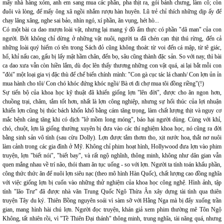
mấy nhà hàng xóm, anh em sang mua các phần, pha thịt ra, gói bánh chưng, làm cỗ; còn
đuôi và lòng, để mấy ông xã ngồi nhắm rượu hàn huyên. Lũ trẻ chỉ thích những dịp ấy để
chạy lăng xăng, nghe sai bảo, nhìn ngó, xí phần, ăn vụng, hét hò...
Có một bài ca dao mượn loài vật, nhưng lại mang ý đồ ẩm thực có phần "dã man" của con
người. Bởi không chỉ dừng ở những vật nuôi, người ta đã chén cạn thịt thú rừng, đến cả
những loài quý hiếm có tên trong Sách đỏ cũng không thoát: từ voi đến cá mập, từ tê giác,
hổ, khỉ nấu cao, gấu bị lấy mật hầm chân, đến bọ, sâu cũng thành đặc sản. So với nay, thì bài
ca dao xưa vẫn còn hiền lắm, dù đọc lên thấy thương những con vật quá, ai lại bắt mỗi con
"đòi" một loại gia vị đặc thù để chế biến chính mình: "Con gà cục tác lá chanh/ Con lợn ủn ỉn
mua hành cho tôi/ Con chó khóc đứng khóc ngồi/ Bà ơi đi chợ mua tôi đồng riềng"(!)
Sự tiến bộ của khoa học kỹ thuật đã khiến giống lợn "lên đời", được cho ăn ngon hơn,
chuồng trại, chăm, tắm tốt hơn, nhất là lợn công nghiệp, nhưng sự hối thúc của lợi nhuận
khiến lợn cũng bị thúc bách khốn khổ bằng cám tăng trọng, làm chất lượng thịt và nguy cơ
mắc bệnh càng tăng khi có dịch "lở mồm long móng", báo hại người dùng. Cùng với khỉ,
chó, chuột, lợn là giống thường xuyên bị đưa vào các thí nghiệm khoa học, nó cũng ra đời
bằng sinh sản vô tính (sau cừu Dolly). Lợn được tắm thơm tho, xịt nước hoa, thắt nơ nuôi
làm cảnh trong các gia đình ở Mỹ. Không chỉ phim hoạt hình, Hollywood đưa lợn vào phim
truyện, lợn "biết nói", "biết bay", và rất ngộ nghĩnh, thông minh, không như dân gian vẫn
quen mắng nhau về trí não, thói tham ăn tục uống - so với lợn. Người ta tính toán khẩu phần,
công thức thức ăn để nuôi lợn siêu nạc (theo mô hình Hàn Quốc), chất lượng cao đồng nghĩa
với việc giống lợn bị cuốn vào những thử nghiệm của khoa học công nghệ. Hình ảnh, tập
tính "lão Trư" đã được nhà văn Trung Quốc Ngô Thừa Ân xây dựng tài tình qua thiên
truyện Tây du ký. Thiên Bồng nguyên soái vì sàm sỡ với Hằng Nga mà bị đẩy xuống trần
gian, mang hình hài chú lợn. Người đọc truyện, khán giả xem phim thường mê Tôn Ngộ
Không, tất nhiên rồi, vì "Tề Thiên Đại thánh" thông minh, trung nghĩa, tài năng quá, nhưng