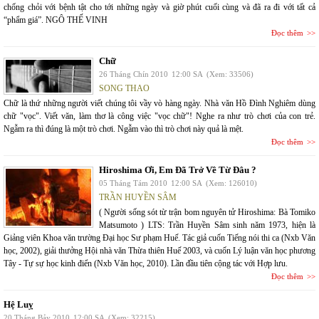
chống chỏi với bệnh tật cho tới những ngày và giờ phút cuối cùng và đã ra đi với tất cả
“phẩm giá”. NGÔ THẾ VINH
Đọc thêm
Chữ
26 Tháng Chín 2010
12:00 SA
(Xem: 33506)
SONG THAO
Chữ là thứ những người viết chúng tôi vầy vò hàng ngày. Nhà văn Hồ Đình Nghiêm dùng
chữ "vọc". Viết văn, làm thơ là công việc "vọc chữ"! Nghe ra như trò chơi của con trẻ.
Ngẫm ra thì đúng là một trò chơi. Ngẫm vào thì trò chơi này quả là mệt.
Đọc thêm
Hiroshima Ơi, Em Đã Trở Về Từ Đâu ?
05 Tháng Tám 2010
12:00 SA
(Xem: 126010)
TRẦN HUYỀN SÂM
( Người sống sót từ trận bom nguyên tử Hiroshima: Bà Tomiko
Matsumoto ) LTS: Trần Huyền Sâm sinh năm 1973, hiện là
Giảng viên Khoa văn trường Đại học Sư phạm Huế. Tác giả cuốn Tiếng nói thi ca (Nxb Văn
học, 2002), giải thưởng Hội nhà văn Thừa thiên Huế 2003, và cuốn Lý luận văn học phương
Tây - Tự sự học kinh điển (Nxb Văn học, 2010). Lần đầu tiên cộng tác với Hợp lưu.
Đọc thêm
Hệ Luỵ
20 Tháng Bảy 2010
12:00 SA
(Xem: 32215)