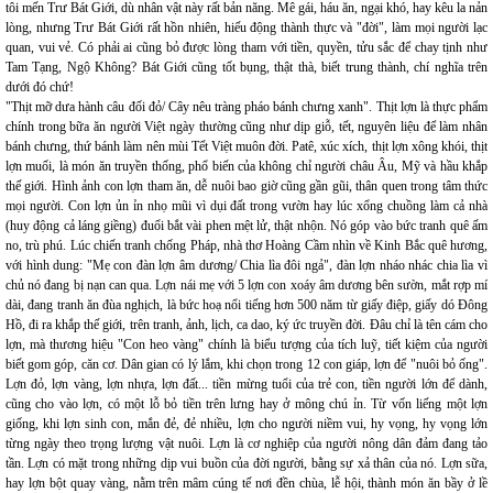
tôi mến Trư Bát Giới, dù nhân vật này rất bản năng. Mê gái, háu ăn, ngại khó, hay kêu la nản
lòng, nhưng Trư Bát Giới rất hồn nhiên, hiếu động thành thực và "đời", làm mọi người lạc
quan, vui vẻ. Có phải ai cũng bỏ được lòng tham với tiền, quyền, tửu sắc để chay tịnh như
Tam Tạng, Ngộ Không? Bát Giới cũng tốt bụng, thật thà, biết trung thành, chí nghĩa trên
dưới đó chứ!
"Thịt mỡ dưa hành câu đối đỏ/ Cây nêu tràng pháo bánh chưng xanh". Thịt lợn là thực phẩm
chính trong bữa ăn người Việt ngày thường cũng như dịp giỗ, tết, nguyên liệu để làm nhân
bánh chưng, thứ bánh làm nên mùi Tết Việt muôn đời. Patê, xúc xích, thịt lợn xông khói, thịt
lợn muối, là món ăn truyền thống, phổ biến của không chỉ người châu Âu, Mỹ và hầu khắp
thế giới. Hình ảnh con lợn tham ăn, dễ nuôi bao giờ cũng gần gũi, thân quen trong tâm thức
mọi người. Con lợn ủn ỉn nhọ mũi vì dụi đất trong vườn hay lúc xổng chuồng làm cả nhà
(huy động cả láng giềng) đuổi bắt vài phen mệt lử, thật nhộn. Nó góp vào bức tranh quê ấm
no, trù phú. Lúc chiến tranh chống Pháp, nhà thơ Hoàng Cầm nhìn về Kinh Bắc quê hương,
với hình dung: "Mẹ con đàn lợn âm dương/ Chia lìa đôi ngả", đàn lợn nháo nhác chia lìa vì
chủ nó đang bị nạn can qua. Lợn nái mẹ với 5 lợn con xoáy âm dương bên sườn, mắt rợp mí
dài, đang tranh ăn đùa nghịch, là bức hoạ nổi tiếng hơn 500 năm từ giấy điệp, giấy dó Đông
Hồ, đi ra khắp thế giới, trên tranh, ảnh, lịch, ca dao, ký ức truyền đời. Đâu chỉ là tên cám cho
lợn, mà thương hiệu "Con heo vàng" chính là biểu tượng của tích luỹ, tiết kiệm của người
biết gom góp, căn cơ. Dân gian có lý lắm, khi chọn trong 12 con giáp, lợn để "nuôi bỏ ống".
Lợn đỏ, lợn vàng, lợn nhựa, lợn đất... tiền mừng tuổi của trẻ con, tiền người lớn để dành,
cũng cho vào lợn, có một lỗ bỏ tiền trên lưng hay ở mông chú ỉn. Từ vốn liếng một lợn
giống, khi lợn sinh con, mắn đẻ, đẻ nhiều, lợn cho người niềm vui, hy vọng, hy vọng lớn
từng ngày theo trọng lượng vật nuôi. Lợn là cơ nghiệp của người nông dân đảm đang tảo
tần. Lợn có mặt trong những dịp vui buồn của đời người, bằng sự xả thân của nó. Lợn sữa,
hay lợn bột quay vàng, nằm trên mâm cúng tế nơi đền chùa, lễ hội, thành món ăn bầy ở lề