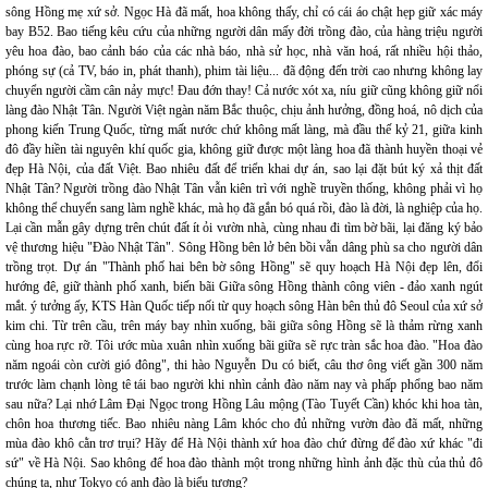
sông Hồng mẹ xứ sở. Ngọc Hà đã mất, hoa không thấy, chỉ có cái áo chật hẹp giữ xác máy
bay B52. Bao tiếng kêu cứu của những người dân mấy đời trồng đào, của hàng triệu người
yêu hoa đào, bao cảnh báo của các nhà báo, nhà sử học, nhà văn hoá, rất nhiều hội thảo,
phóng sự (cả TV, báo in, phát thanh), phim tài liệu... đã động đến trời cao nhưng không lay
chuyển người cầm cân nảy mực! Đau đớn thay! Cả nước xót xa, níu giữ cũng không giữ nổi
làng đào Nhật Tân. Người Việt ngàn năm Bắc thuộc, chịu ảnh hưởng, đồng hoá, nô dịch của
phong kiến Trung Quốc, từng mất nước chứ không mất làng, mà đầu thế kỷ 21, giữa kinh
đô đầy hiền tài nguyên khí quốc gia, không giữ được một làng hoa đã thành huyền thoại vẻ
đẹp Hà Nội, của đất Việt. Bao nhiêu đất để triển khai dự án, sao lại đặt bút ký xả thịt đất
Nhật Tân? Người trồng đào Nhật Tân vẫn kiên trì với nghề truyền thống, không phải vì họ
không thể chuyển sang làm nghề khác, mà họ đã gắn bó quá rồi, đào là đời, là nghiệp của họ.
Lại cần mẫn gây dựng trên chút đất ít ỏi vườn nhà, cùng nhau đi tìm bờ bãi, lại đăng ký bảo
vệ thương hiệu "Đào Nhật Tân". Sông Hồng bên lở bên bồi vẫn dâng phù sa cho người dân
trồng trọt. Dự án "Thành phố hai bên bờ sông Hồng" sẽ quy hoạch Hà Nội đẹp lên, đổi
hướng đê, giữ thành phố xanh, biến bãi Giữa sông Hồng thành công viên - đảo xanh ngút
mắt. ý tưởng ấy, KTS Hàn Quốc tiếp nối từ quy hoạch sông Hàn bên thủ đô Seoul của xứ sở
kim chi. Từ trên cầu, trên máy bay nhìn xuống, bãi giữa sông Hồng sẽ là thảm rừng xanh
cùng hoa rực rỡ. Tôi ước mùa xuân nhìn xuống bãi giữa sẽ rực tràn sắc hoa đào. "Hoa đào
năm ngoái còn cười gió đông", thi hào Nguyễn Du có biết, câu thơ ông viết gần 300 năm
trước làm chạnh lòng tê tái bao người khi nhìn cảnh đào năm nay và phấp phổng bao năm
sau nữa? Lại nhớ Lâm Đại Ngọc trong Hồng Lâu mộng (Tào Tuyết Cần) khóc khi hoa tàn,
chôn hoa thương tiếc. Bao nhiêu nàng Lâm khóc cho đủ những vườn đào đã mất, những
mùa đào khô cằn trơ trụi? Hãy để Hà Nội thành xứ hoa đào chứ đừng để đào xứ khác "đi
sứ" về Hà Nội. Sao không để hoa đào thành một trong những hình ảnh đặc thù của thủ đô
chúng ta, như Tokyo có anh đào là biểu tượng?