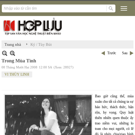
›
Trang nhà
Ký / Tùy Bút
Trước
Sau
Trong Mùa Tình
08 Tháng Mười Hai 2008
12:00 SA
(Xem: 28927)
VI THÙY LINH
Bao giờ cũng thế, mùa
xuân cho tất cả chúng ta sự
háo hức, thách thức, bận
rộn, hy vọng. Quy luật
thiên nhiên quen thuộc ấy
trao niềm vui, những lo
toan cho mọi người, có lẽ
đó là phép chia/giao bình