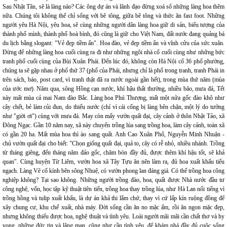
Sau Nhật Tân, sẽ là làng nào? Các ông dự án và lãnh đạo đừng xoá sổ những làng hoa thêm
nữa. Chúng tôi không thể chỉ sống với bê tông, giữa bê tông và thức ăn fast foot. Những
người yêu Hà Nội, yêu hoa, sẽ cùng những người dân làng hoa giữ di sản, biểu tượng của
thành phố mình, thành phố hoà bình, đó cũng là giữ cho Việt Nam, đất nước đang quảng bá
du lịch bằng slogant: "Vẻ đẹp tiềm ẩn". Hoa đào, vẻ đẹp tiềm ẩn và vĩnh cửu của sức xuân.
Đừng để những làng hoa cuối cùng ra đi như những ngôi nhà cổ cuối cùng như những bức
tranh phố cuối cùng của Bùi Xuân Phái. Đến lúc đó, không còn Hà Nội cổ 36 phố phường,
chúng ta sẽ gặp nhau ở phố thứ 37 (phố của Phái, nhưng chỉ là phố trong tranh, tranh Phái in
trên sách, báo, post card, vì tranh thật đã ra nước ngoài gần hết), trong mùa thứ năm (mùa
của ước mơ). Năm qua, sông Hồng cạn nước, khí hậu thất thường, nhiều bão, mưa đá, Tết
này mất mùa cả mai Nam đào Bắc. Làng hoa Phú Thượng, mất một nửa gốc đào khô như
cây chết, bẻ làm củi đun, do thiếu nước (chỉ vì cái cống bị làng bên chặn, một lý do tưởng
như "giời ơi") cùng với mưa đá. May còn mấy vườn quất đại, cây cảnh ở thôn Nhật Tảo, xã
Đông Ngạc. Gần 10 năm nay, xã này chuyển trồng lúa sang trồng hoa, làm cây cảnh, toàn xã
có gần 20 ha. Mất mùa hoa thì ào sang quất. Anh Cao Xuân Phổ, Nguyễn Minh Nhuận -
chủ vườn quất đại cho biết: "Chọn giống quất đại, quả to, cây có rễ nhỏ, nhiều nhánh. Trồng
từ tháng giêng, đến tháng năm đảo gốc, chăm bón đầy đủ, được thêm khí hậu tốt, sẽ khả
quan". Cùng huyện Từ Liêm, vườn hoa xã Tây Tựu ăn nên làm ra, đủ hoa xuất khẩu tiểu
ngạch. Làng Vẽ cổ kính bên sông Nhuệ, có vườn phong lan đáng giá. Có thể trồng hoa công
nghiệp không? Tại sao không. Những người trồng đào, hoa, quất được Nhà nước đầu tư
công nghệ, vốn, học tập kỹ thuật tiên tiến, trồng hoa thay trồng lúa, như Hà Lan nổi tiếng vì
trồng hồng và tulip xuất khẩu, là dự án khả thi lắm chứ, thay vì cứ lấp kín ruộng đồng để
xây chung cư, khu chế xuất, nhà máy. Đời sống cần ăn no mặc ấm, rồi ăn ngon mặc đẹp,
nhưng không thiếu được hoa, nghệ thuật và tình yêu. Loài người mãi mãi cần chất thơ và hy
vọng, những đức tin và lãng mạn, cũng như cần tình yêu, để khám phá đầy đủ cuộc sống