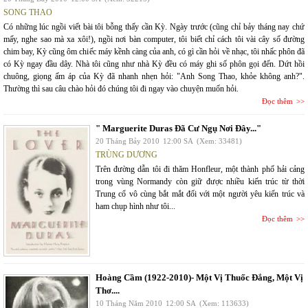
SONG THAO
Có những lúc ngồi viết bài tôi bỗng thấy cần Kỳ. Ngày trước (cũng chỉ bảy tháng nay chứ
mấy, nghe sao mà xa xôi!), ngồi nơi bàn computer, tôi biết chỉ cách tôi vài cây số đường
chim bay, Kỳ cũng ôm chiếc máy kềnh càng của anh, có gì cần hỏi về nhạc, tôi nhấc phôn đã
có Kỳ ngay đầu dây. Nhà tôi cũng như nhà Kỳ đều có máy ghi số phôn gọi đến. Dứt hồi
chuông, giọng ấm áp của Kỳ đã nhanh nhẹn hỏi: "Anh Song Thao, khỏe không anh?".
Thường thì sau câu chào hỏi đó chúng tôi đi ngay vào chuyện muốn hỏi.
Đọc thêm
" Marguerite Duras Đã Cư Ngụ Nơi Đây..."
20 Tháng Bảy 2010
12:00 SA
(Xem: 33481)
TRÙNG DƯƠNG
Trên đường dẫn tôi đi thăm Honfleur, một thành phố hải cảng
trong vùng Normandy còn giữ được nhiều kiến trúc từ thời
Trung cổ vô cùng bắt mắt đối với một người yêu kiến trúc và
ham chụp hình như tôi...
Đọc thêm
Hoàng Cầm (1922-2010)- Một Vị Thuốc Đắng, Một Vị
Thơ....
10 Tháng Năm 2010
12:00 SA
(Xem: 113633)