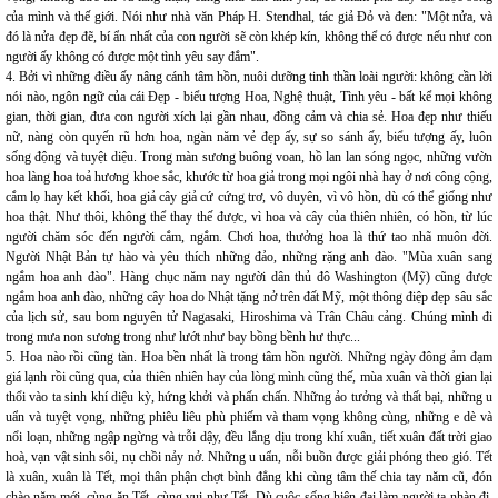
của mình và thế giới. Nói như nhà văn Pháp H. Stendhal, tác giả Đỏ và đen: "Một nửa, và
đó là nửa đẹp đẽ, bí ẩn nhất của con người sẽ còn khép kín, không thể có được nếu như con
người ấy không có được một tình yêu say đắm".
4. Bởi vì những điều ấy nâng cánh tâm hồn, nuôi dưỡng tinh thần loài người: không cần lời
nói nào, ngôn ngữ của cái Đẹp - biểu tượng Hoa, Nghệ thuật, Tình yêu - bất kể mọi không
gian, thời gian, đưa con người xích lại gần nhau, đồng cảm và chia sẻ. Hoa đẹp như thiếu
nữ, nàng còn quyến rũ hơn hoa, ngàn năm vẻ đẹp ấy, sự so sánh ấy, biểu tượng ấy, luôn
sống động và tuyệt diệu. Trong màn sương buông voan, hồ lan lan sóng ngọc, những vườn
hoa làng hoa toả hương khoe sắc, khước từ hoa giả trong mọi ngôi nhà hay ở nơi công cộng,
cắm lọ hay kết khối, hoa giả cây giả cứ cứng trơ, vô duyên, vì vô hồn, dù có thể giống như
hoa thật. Như thôi, không thể thay thế được, vì hoa và cây của thiên nhiên, có hồn, từ lúc
người chăm sóc đến người cắm, ngắm. Chơi hoa, thưởng hoa là thứ tao nhã muôn đời.
Người Nhật Bản tự hào và yêu thích những đảo, những rặng anh đào. "Mùa xuân sang
ngắm hoa anh đào". Hàng chục năm nay người dân thủ đô Washington (Mỹ) cũng được
ngắm hoa anh đào, những cây hoa do Nhật tặng nở trên đất Mỹ, một thông điệp đẹp sâu sắc
của lịch sử, sau bom nguyên tử Nagasaki, Hiroshima và Trân Châu cảng. Chúng mình đi
trong mưa non sương trong như lướt như bay bồng bềnh hư thực...
5. Hoa nào rồi cũng tàn. Hoa bền nhất là trong tâm hồn người. Những ngày đông ảm đạm
giá lạnh rồi cũng qua, của thiên nhiên hay của lòng mình cũng thế, mùa xuân và thời gian lại
thổi vào ta sinh khí diệu kỳ, hứng khởi và phấn chấn. Những ảo tưởng và thất bại, những u
uẩn và tuyệt vọng, những phiêu liêu phù phiếm và tham vọng không cùng, những e dè và
nổi loạn, những ngập ngừng và trỗi dậy, đều lắng dịu trong khí xuân, tiết xuân đất trời giao
hoà, vạn vật sinh sôi, nụ chồi nảy nở. Những u uẩn, nỗi buồn được giải phóng theo gió. Tết
là xuân, xuân là Tết, mọi thân phận chợt bình đẳng khi cùng tâm thế chia tay năm cũ, đón
chào năm mới, cùng ăn Tết, cùng vui như Tết. Dù cuộc sống hiện đại làm người ta nhàn đi,