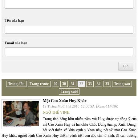
Tên của bạn
Email của bạn
Trang đầu
Trang trước
29
30
31
32
33
34
35
Trang sau
Trang cuối
Một Cao Xuân Huy Khác
19 Tháng Mười Hai 2010
12:00 SA
(Xem: 114696)
NGÔ THẾ VINH
Trong tình bằng hữu nhiều năm với Huy, được sự đồng ý của
chị Cao Xuân Huy và hai cháu Chúc Dung &amp; Xuân Dung,
bài viết thiên về khía cạnh y khoa này, nói về một Cao Xuân
Huy khác, người bệnh Cao Xuân Huy chênh vênh trên con dốc của tử sinh, đã can trường