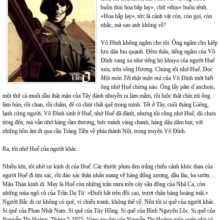
buồn thiu hoa bắp lay»,
chữ «thiu» buồn tênh.
«Hoa bắp lay», tức là cảnh vật còn, còn gọi, còn
nhắc, mà sao anh không về?
Võ Đình không ngâm cho tôi. Ông ngâm cho kiếp
lưu dân hiu quạnh. Đêm thâu, tiếng ngâm của Võ
Đình vang xa như tiếng hò khuya của người Huế
xưa, trên sông Hương. Chúng tôi nhớ Huế. Đọc
Một món Tết thật mặn mà
của Võ Đình mới biết
ông nhớ Huế chừng nào. Ông lấy pâte d’anchois,
một thứ cá muối dầu thật mặn của Tây đánh nhuyễn ra làm mắm, rồi luộc thật chín mì ống
làm bún, rồi chan, rồi chấm, để có chút chất quê trong mình. Tết ở Tây, cuối tháng Giêng,
lạnh cứng người. Võ Đình sinh ở Huế, nhớ Huế đã đành, nhưng tôi cũng nhớ Huế, dù chưa
từng đến, mà vẫn nhớ hàng rầm thượng, bức mành vàng chanh, hàng dậu dâm bụt, với
những hồn âm đi qua cầu Tràng Tiền về phía thành Nội, trong truyện Võ Đình.
Ra, tôi nhớ Huế của người khác.
Nhiều khi, tôi nhớ sự kinh dị của Huế. Các thước phim đen trắng chiếu cảnh khóc than của
người Huế đi tìm xác, rồi đào xác thân nhân mang về hàng đống xương, đầu lâu, ba sườn…
Mậu Thân kinh dị. May là Huế còn những trận mưa trên cây sầu đông của Nhã Ca, còn
những mùa ngô cũ của Trần Dạ Từ. «Đuổi bắt trên đồi cao, trượt chân bàng hoàng mãi.»
Người Bắc di cư không có quê, vì chiến tranh, không thể về. Nên tôi si quê của người khác.
Si quê của Phan Nhật Nam. Si quê của Túy Hồng. Si quê của Bình Nguyên Lộc. Si quê của
Nguyễn Thị Hoàng. Tháng 5-1975,
Vòng tay
ôm của Nguyễn Thị Hoàng giúp quên nhà có