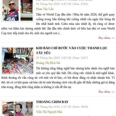
26 Tháng Sáu 2026
4:45 CH
(Xem: 2565)
Phan Tấn Uẩn
Tấm vé World Cup đầu tiên / Mùa hè năm 2026, thế giới quay
cuồng trong bầu không khí cuồng nhiệt của ngày hội bóng đá
lớn nhất hành tinh. Giữa mùa náo nhiệt ấy, tôi cũng có được
niềm vui thầm kín nhưng mãnh liệt: lần đầu tiên chính thức sở hữu hai tấm vé xem World
Cup trực tiếp (một cho tôi, một cho người con ) .
Đọc thêm
KHI BÁO CHÍ BƯỚC VÀO CUỘC THANH LỌC
TẤT YẾU
26 Tháng Sáu 2026
2:03 CH
(Xem: 2247)
Hoàng Thị Bích Hà
Tôi không sống bằng nghề báo nhưng luôn dành cho nghề báo
một sự yêu quý đặc biệt. Dù công việc chính là một nghề khác,
thỉnh thoảng tôi vẫn cộng tác với một vài tờ báo, có bài được đăng và nhận nhuận bút. Vì
thế, tôi có cơ hội quan sát báo chí từ một khoảng cách vừa đủ gần để thấy những giá trị đáng
trân trọng, đồng thời cũng nhận ra không ít vấn đề tồn tại.
Đọc thêm
THOÁNG CHIM BAY
05 Tháng Sáu 2026
2:52 CH
(Xem: 3850)
Trần Thị Nguyệt Mai