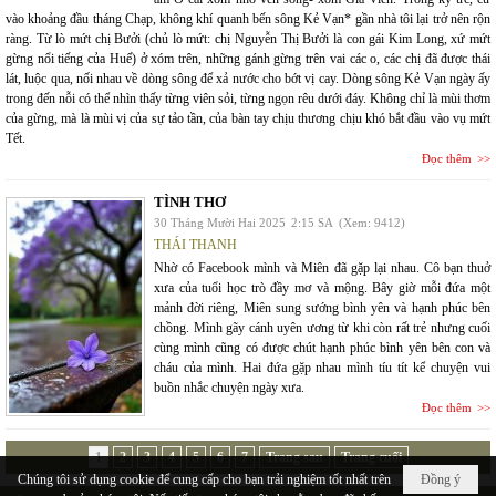
vào khoảng đầu tháng Chạp, không khí quanh bến sông Kẻ Vạn* gần nhà tôi lại trở nên rộn
ràng. Từ lò mứt chị Bưởi (chủ lò mứt: chị Nguyễn Thị Bưởi là con gái Kim Long, xứ mứt
gừng nổi tiếng của Huế) ở xóm trên, những gánh gừng trên vai các o, các chị đã được thái
lát, luộc qua, nối nhau về dòng sông để xả nước cho bớt vị cay. Dòng sông Kẻ Vạn ngày ấy
trong đến nỗi có thể nhìn thấy từng viên sỏi, từng ngọn rêu dưới đáy. Không chỉ là mùi thơm
của gừng, mà là mùi vị của sự tảo tần, của bàn tay chịu thương chịu khó bắt đầu vào vụ mứt
Tết.
Đọc thêm
TÌNH THƠ
30 Tháng Mười Hai 2025
2:15 SA
(Xem: 9412)
THÁI THANH
Nhờ có Facebook mình và Miên đã gặp lại nhau. Cô bạn thuở
xưa của tuổi học trò đầy mơ và mộng. Bây giờ mỗi đứa một
mảnh đời riêng, Miên sung sướng bình yên và hạnh phúc bên
chồng. Mình gãy cánh uyên ương từ khi còn rất trẻ nhưng cuối
cùng mình cũng có được chút hạnh phúc bình yên bên con và
cháu của mình. Hai đứa gặp nhau mình tíu tít kể chuyện vui
buồn nhắc chuyện ngày xưa.
Đọc thêm
1
2
3
4
5
6
7
Trang sau
Trang cuối
Chúng tôi sử dụng cookie để cung cấp cho bạn trải nghiệm tốt nhất trên
Đồng ý