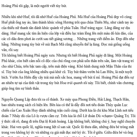
Hoàng Phủ tôi gặp, là một người viết tùy bút.
Nhiều khi nhớ Huế, tôi đã nhớ Huế của Hoàng Phủ. Mà Huế của Hoàng Phủ đẹp vô cùng:
Huế phất ống tay áo, làm thành khúc sông Hương trôi qua chùa Thiên Mụ, như cánh tay áo
của thiếu nữ thanh tân đánh khúc quành về phía Tuần. Huế tráng ngọc. Lãng đãng sự dịu
dàng. Huế mang sắc tím ẩn hiện của lớp vải điều lục tràm lồng lên một màu đỏ kín đáo, của
các cô dâu đem phơi áo cưới sau tiết giáng sương… Những trang viết diễm ảo. Đẹp đến nhẹ
hẫng. Những trang tùy bút về núi Bạch Mã cũng nhuyễn thể lạ lùng. Đọc mà giống uống
văn, rồi say.
Tôi không biết Hoàng Phủ ngày xưa. Nhưng tôi biết Hoàng Phủ ngày đi lăng. Một Hoàng
Phủ khác, còn biết cảm nỗi cô độc của chú rồng con phải uốn thân trên sân, làm vật trang trí
cho nhà Chúa, trên bậc tam cấp, trên mái điện vàng. Khó hình dung một Mậu Thân của thi
sĩ. Tùy bút của ông không nhiều quá khứ cũ. Tùy bút thăm vườn bà Lan Hữu, là một tuyệt
bích. Vườn An Hiên đầy cây trái mà mỗi sắc hoa, mang vết bút tỉ mỉ. Hoàng Phủ đạt đến sự
an nhiên tự tại của tĩnh vật trong tùy bút
Hoa trái quanh tôi
này. Tôi biết, chính văn chương
giúp ông tìm sự bình thản.
Nguyễn Quang Lập đưa tôi ra cổ thành. Xe máy qua Phong Điền, Hải Lăng, Thạch Hãn,
bao nhiêu trang sách cũ hiện lên. Bên kia có thể là dẫy đồi nơi tiểu đoàn Thủy quân Lục
chiến của Cao Xuân Huy đánh những trận cuối cùng. Dưới kia là chi khu Mai Lĩnh nơi tiểu
đoàn 7 Nhảy dù của Lô
lọ rượu
cầm cự. Trên kia là chỗ Lữ đoàn Dù «chạm» Quảng Trị. Tôi
ý thức rất rõ, đang đi trên Đại lộ Kinh hoàng. Lập không biết, không chú ý, hay nghĩ chuyện
khác. Hai ven quốc lộ, nghĩa trang liệt sĩ san sát. Quốc lộ thưa dân, những đứa bé tròng mắt
trong veo không ký ức và những cụ già mắt đục mờ ký ức. Tôi ở giữa. Giữa đứa bé và ông