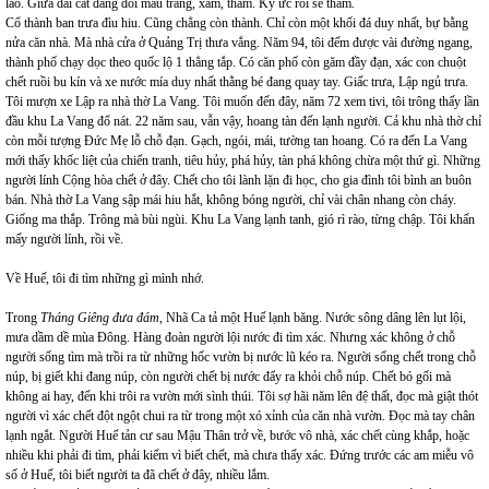
lão. Giữa dải cát đang đổi màu trắng, xám, thâm. Ký ức rồi sẽ thâm.
Cổ thành ban trưa đìu hiu. Cũng chẳng còn thành. Chỉ còn một khối đá duy nhất, bự bằng
nửa căn nhà. Mà nhà cửa ở Quảng Trị thưa vắng. Năm 94, tôi đếm được vài đường ngang,
thành phố chạy dọc theo quốc lộ 1 thẳng tắp. Có căn phố còn găm đầy đạn, xác con chuột
chết ruồi bu kín và xe nước mía duy nhất thằng bé đang quay tay. Giấc trưa, Lập ngủ trưa.
Tôi mượn xe Lập ra nhà thờ La Vang. Tôi muốn đến đây, năm 72 xem tivi, tôi trông thấy lần
đầu khu La Vang đổ nát. 22 năm sau, vẫn vậy, hoang tàn đến lạnh người. Cả khu nhà thờ chỉ
còn mỗi tượng Đức Mẹ lỗ chỗ đạn. Gạch, ngói, mái, tường tan hoang. Có ra đến La Vang
mới thấy khốc liệt của chiến tranh, tiêu hủy, phá hủy, tàn phá không chừa một thứ gì. Những
người lính Cộng hòa chết ở đây. Chết cho tôi lành lặn đi học, cho gia đình tôi bình an buôn
bán. Nhà thờ La Vang sập mái hiu hắt, không bóng người, chỉ vài chân nhang còn cháy.
Giống ma thắp. Trông mà bùi ngùi. Khu La Vang lạnh tanh, gió rì rào, từng chập. Tôi khấn
mấy người lính, rồi về.
Về Huế, tôi đi tìm những gì mình nhớ.
Trong
Tháng Giêng đưa đám
, Nhã Ca tả một Huế lạnh băng. Nước sông dâng lên lụt lội,
mưa dầm dề mùa Đông. Hàng đoàn người lội nước đi tìm xác. Nhưng xác không ở chỗ
người sống tìm mà trồi ra từ những hốc vườn bị nước lũ kéo ra. Người sống chết trong chỗ
núp, bị giết khi đang núp, còn người chết bị nước đẩy ra khỏi chỗ núp. Chết bó gối mà
không ai hay, đến khi trôi ra vườn mới sình thúi. Tôi sợ hãi năm lên đệ thất, đọc mà giật thót
người vì xác chết đột ngột chui ra từ trong một xó xỉnh của căn nhà vườn. Đọc mà tay chân
lạnh ngắt. Người Huế tản cư sau Mậu Thân trở về, bước vô nhà, xác chết cùng khắp, hoặc
nhiều khi phải đi tìm, phải kiếm vì biết chết, mà chưa thấy xác. Đứng trước các am miễu vô
số ở Huế, tôi biết người ta đã chết ở đây, nhiều lắm.