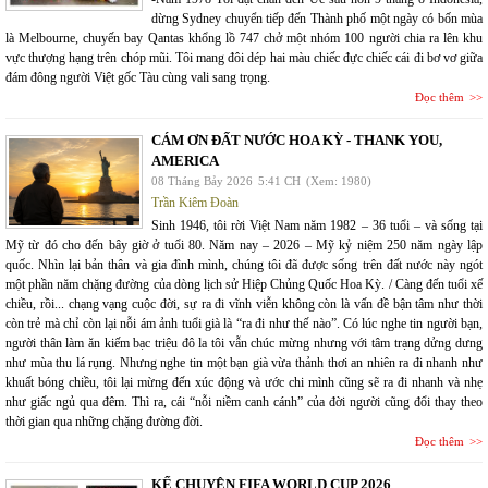
dừng Sydney chuyển tiếp đến Thành phố một ngày có bốn mùa
là Melbourne, chuyến bay Qantas khổng lồ 747 chở một nhóm 100 người chia ra lên khu
vực thượng hạng trên chóp mũi. Tôi mang đôi dép hai màu chiếc đực chiếc cái đi bơ vơ giữa
đám đông người Việt gốc Tàu cùng vali sang trọng.
Đọc thêm
CÁM ƠN ĐẤT NƯỚC HOA KỲ - THANK YOU,
AMERICA
08 Tháng Bảy 2026
5:41 CH
(Xem: 1980)
Trần Kiêm Đoàn
Sinh 1946, tôi rời Việt Nam năm 1982 – 36 tuổi – và sống tại
Mỹ từ đó cho đến bây giờ ở tuổi 80. Năm nay – 2026 – Mỹ kỷ niệm 250 năm ngày lập
quốc. Nhìn lại bản thân và gia đình mình, chúng tôi đã được sống trên đất nước này ngót
một phần năm chặng đường của dòng lịch sử Hiệp Chủng Quốc Hoa Kỳ. / Càng đến tuổi xế
chiều, rồi... chạng vạng cuộc đời, sự ra đi vĩnh viễn không còn là vấn đề bận tâm như thời
còn trẻ mà chỉ còn lại nỗi ám ảnh tuổi già là “ra đi như thế nào”. Có lúc nghe tin người bạn,
người thân làm ăn kiếm bạc triệu đô la tôi vẫn chúc mừng nhưng với tâm trạng dửng dưng
như mùa thu lá rụng. Nhưng nghe tin một bạn già vừa thảnh thơi an nhiên ra đi nhanh như
khuất bóng chiều, tôi lại mừng đến xúc động và ước chi mình cũng sẽ ra đi nhanh và nhẹ
như giấc ngủ qua đêm. Thì ra, cái “nỗi niềm canh cánh” của đời người cũng đổi thay theo
thời gian qua những chặng đường đời.
Đọc thêm
KỂ CHUYỆN FIFA WORLD CUP 2026