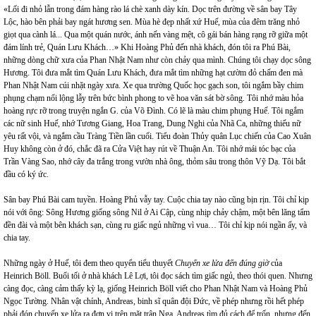
«Lối đi nhỏ lẫn trong đám hàng rào lá chè xanh dày kín. Dọc trên đường về sân bay Tây
Lộc, hào bên phải bay ngát hương sen. Mùa hè đẹp nhất xứ Huế, mùa của đêm trăng nhỏ
giọt qua cành lá... Qua một quán nước, ánh nến vàng mệt, cô gái bán hàng rạng rỡ giữa một
đám lính trẻ, Quán Lưu Khách…» Khi Hoàng Phủ đến nhà khách, đón tôi ra Phú Bài,
những dòng chữ xưa của Phan Nhật Nam như còn chảy qua mình. Chúng tôi chạy dọc sông
Hương. Tôi đưa mắt tìm Quán Lưu Khách, đưa mắt tìm những hạt cườm đỏ chấm đen mà
Phan Nhật Nam cúi nhặt ngày xưa. Xe qua trường Quốc học gạch son, tôi ngắm bầy chim
phụng chạm nổi lộng lẫy trên bức bình phong to vẽ hoa văn sát bờ sông. Tôi nhớ màu hỏa
hoàng rực rỡ trong truyện ngắn G. của Võ Đình. Có lẽ là màu chim phụng Huế. Tôi ngắm
các nữ sinh Huế, nhớ Tương Giang, Hoa Trang, Dung Nghi của Nhã Ca, những thiếu nữ
yêu rất vội, và ngắm cầu Tràng Tiền lần cuối. Tiểu đoàn Thủy quân Lục chiến của Cao Xuân
Huy không còn ở đó, chắc đã ra Cửa Việt hay rút về Thuận An. Tôi nhớ mái tóc bạc của
Trần Vàng Sao, nhớ cây đa trắng trong vườn nhà ông, thỏm sâu trong thôn Vỹ Dạ. Tôi bắt
đầu có ký ức.
Sân bay Phú Bài cam tuyền. Hoàng Phủ vẫy tay. Cuộc chia tay nào cũng bịn rịn. Tôi chỉ kịp
nói với ông: Sông Hương giống sông Nil ở Ai Cập, cùng nhịp chảy chậm, một bên lăng tẩm
đền đài và một bên khách sạn, cùng ru giấc ngủ những vì vua… Tôi chỉ kịp nói ngần ấy, và
chia tay.
Những ngày ở Huế, tôi đem theo quyển tiểu thuyết
Chuyến xe lửa đến đúng giờ
của
Heinrich Böll. Buổi tối ở nhà khách Lê Lợi, tôi đọc sách tìm giấc ngủ, theo thói quen. Nhưng
càng đọc, càng cảm thấy kỳ lạ, giống Heinrich Böll viết cho Phan Nhật Nam và Hoàng Phủ
Ngọc Tường. Nhân vật chính, Andreas, binh sĩ quân đội Đức, về phép nhưng rồi hết phép
phải đón chuyến xe lửa ra đơn vị trên mặt trận Nga. Andreas tìm đủ cách để trốn, nhưng đến