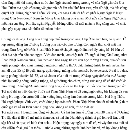
câm lặng mỗi khi mang thau nước cho Ngữ rửa mặt trong xưởng vẽ của Ngô gần cầu Gia
Hội. Diễm mà ngấn cổ trong vắt giọt mồ hôi ẩm của Huế ban trưa, yêu dữ dội, mà dứt cũng
quyết liệt. Đúng Ngữ của Diễm. Về sau, khi sang Cali tôi hỏi có phải Ngụy Ngữ là Ngữ
trong
Mùa biển động
? Nguyễn Mộng Giác không phủ nhận: Một nửa của Ngụy Ngữ cộng
một nửa của ông. Khi ấy, ngắm Nguyễn Mộng Giác, tôi mới nhận ra ông cũng cao, và chắc
phải gầy ngày xưa, tất nhiên rất «thao thức».
Chúng tôi đi lăng. Lăng Gia Long đẹp nhất trong các lăng. Đẹp ở nét tịch liêu, cô quạnh. Ở
lớp sương dâng lên từ sông Hương phả vào các pho tượng. Con ngựa thui chột mắt mà
trong
Dựa lưng nỗi chết
, Phan Nhật Nam kể chuyện người lính trẻ lấy súng M-16 bắn vỏ
chai bia đặt trên đầu con ngựa. Viên đạn trệch, làm chột mắt. Tôi ngồi ở lăng Gia Long, nhớ
Phan Nhật Nam vô cùng. Tôi theo anh bao ngày, từ khi còn học trường Lasan, qua đến sau
«giải phóng», đọc chui những trang sách, những thước đất, những thước lộ anh và bạn bè
anh đi qua. 35 ký lô quân trang, quân dụng, mùng mền, nón sắt, botte de saut, 6 trái lựu đạn,
súng phóng hỏa tiễn M-72, và cả tâm tư của tuổi trẻ trong
Những ngày dài trên quê hương
,
phải lội xuống sông, xuống ruộng, cố giữ đừng cho chìm, đừng ướt súng để có thể chết lát
nữa trong tư thế người lính, lính Cộng hòa, để tôi có thể tiếp tục tuổi hoa niên trong yên ấm.
Tôi nhớ đại úy Hổ, đại úy Thừa mà Phan Nhật Nam kể đã cùng ngồi uống bia không đá ven
sông Hương, trên sườn đồi nhìn xuống lòng sông lam đục mờ sương khói. Hai ông Thừa,
Hổ «nghỉ phép» vĩnh viễn, chết không kịp trăn trối. Phan Nhật Nam cho tôi rất nhiều, ý thức
quốc gia và cả sự kiêu hãnh Cộng hòa, không có anh, tôi sẽ thất lạc.
Tôi ngồi cạnh Hoàng Phủ. Ông kể chuyện: Cả hai lần làm lễ tưởng niệm 30 tháng 4 ở Quảng
Trị, lập đàn tế liệt sĩ, mà mình tham dự, cả hai lần đều không thành vì gió lớn trỗi lên, thổi
sập hết cả cờ quạt, cả hình chủ tịch… Hiện tượng này ngày xưa đã có, vì vậy thơ xưa mới có
câu «Hồn tử sĩ, gió ù ù thổi» …tức là vong những người lính bên kia về, và họ không bằng