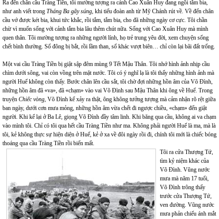
Ra đến chân cầu Tràng Tiền, tôi mường tượng ra cảnh Cao Xuân Huy đang ngồi tắm bia,
như anh viết trong
Tháng Ba gãy súng
, khi tiểu đoàn anh từ Mỹ Chánh rút về. Về đến chân
cầu vớ được két bia, khui tức khắc, rồi tắm, tắm bia, cho đã những ngày cơ cực. Tôi chần
chừ vì muốn sống với cảnh tắm bia lâu thêm chút nữa. Sống với Cao Xuân Huy mà mình
quen thân. Tôi mường tượng ra những người lính, họ trẻ trung yêu đời, xem chuyện sống
chết bình thường. Số đông bị bắt, rồi lầm than, số khác vượt biên… chỉ còn lại bãi đất trống.
Một vai cầu Tràng Tiền bị giật sập đêm mùng 9 Tết Mậu Thân. Tôi nhớ hình ảnh nhịp cầu
chìm dưới sông, vai còn vồng trên mặt nước. Tôi có ý nghĩ lạ là tôi thấy những hình ảnh mà
người Huế không còn thấy. Bước chân lên cầu sắt, tôi chờ đợi những hồn âm của Võ Đình,
những hồn âm đã «va», đã «chạm» vào vai Võ Đình sau Mậu Thân khi ông về Huế. Trong
truyện
Chiếc vòng
, Võ Đình kể xảy ra thật, ông không tưởng tượng mà cảm nhận rõ rệt giữa
ban ngày, dưới cơn mưa mỏng, những hồn âm vừa chết đi ngược chiều, «chạm» đến giật
người. Khi kể lại ở Ba Lê, giọng Võ Đình đầy tâm linh. Khi băng qua cầu, không ai va chạm
vào mình tôi. Chỉ có tôi qua hết cầu Tràng Tiền như ma. Không phải người Huế là ma, mà là
tôi, kẻ không thực sự hiện diện ở Huế, kẻ ở xa về đôi ngày rồi đi, chính tôi mới là chiếc bóng
thoáng qua cầu Tràng Tiền rồi biến mất.
Tôi ra cửa Thượng Tứ,
tìm kỷ niệm khác của
Võ Đình. Vũng nước
mưa mà năm 17 tuổi,
Võ Đình trông thấy
trước cửa Thượng Tứ,
ven đường. Vũng nước
mưa phản chiếu ánh mắt