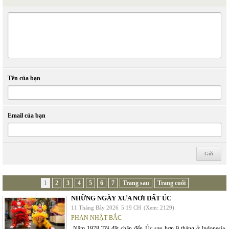
Tên của bạn
Email của bạn
1
2
3
4
5
6
7
Trang sau
Trang cuối
NHỮNG NGÀY XƯA NƠI ĐẤT ÚC
11 Tháng Bảy 2026
5:19 CH
(Xem: 2129)
PHAN NHẬT BẮC
-Năm 1978 Tôi đặt chân đến Úc sau hơn 9 tháng ở Indonesia,