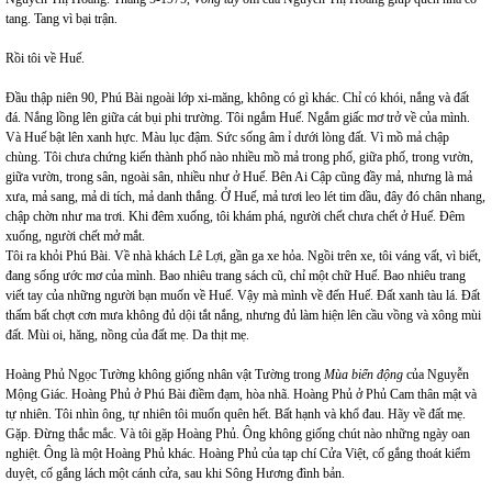
tang. Tang vì bại trận.
Rồi tôi về Huế.
Đầu thập niên 90, Phú Bài ngoài lớp xi-măng, không có gì khác. Chỉ có khói, nắng và đất
đá. Nắng lồng lên giữa cát bụi phi trường. Tôi ngắm Huế. Ngắm giấc mơ trở về của mình.
Và Huế bật lên xanh hực. Màu lục đậm. Sức sống âm ỉ dưới lòng đất. Vì mồ mả chập
chùng. Tôi chưa chứng kiến thành phố nào nhiều mồ mả trong phố, giữa phố, trong vườn,
giữa vườn, trong sân, ngoài sân, nhiều như ở Huế. Bên Ai Cập cũng đầy mả, nhưng là mả
xưa, mả sang, mả di tích, mả danh thắng. Ở Huế, mả tươi leo lét tim dầu, đây đó chân nhang,
chập chờn như ma trơi. Khi đêm xuống, tôi khám phá, người chết chưa chết ở Huế. Đêm
xuống, người chết mở mắt.
Tôi ra khỏi Phú Bài. Về nhà khách Lê Lợi, gần ga xe hỏa. Ngồi trên xe, tôi váng vất, vì biết,
đang sống ước mơ của mình. Bao nhiêu trang sách cũ, chỉ một chữ Huế. Bao nhiêu trang
viết tay của những người bạn muốn về Huế. Vậy mà mình về đến Huế. Đất xanh tàu lá. Đất
thấm bất chợt cơn mưa không đủ dội tắt nắng, nhưng đủ làm hiện lên cầu vồng và xông mùi
đất. Mùi oi, hăng, nồng của đất mẹ. Da thịt mẹ.
Hoàng Phủ Ngọc Tường không giống nhân vật Tường trong
Mùa biển động
của Nguyễn
Mộng Giác. Hoàng Phủ ở Phú Bài điềm đạm, hòa nhã. Hoàng Phủ ở Phủ Cam thân mật và
tự nhiên. Tôi nhìn ông, tự nhiên tôi muốn quên hết. Bất hạnh và khổ đau. Hãy về đất mẹ.
Gặp. Đừng thắc mắc. Và tôi gặp Hoàng Phủ. Ông không giống chút nào những ngày oan
nghiệt. Ông là một Hoàng Phủ khác. Hoàng Phủ của tạp chí Cửa Việt, cố gắng thoát kiểm
duyệt, cố gắng lách một cánh cửa, sau khi Sông Hương đình bản.