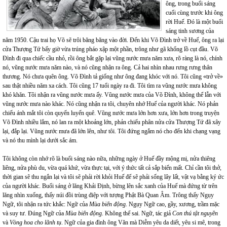
ông, trong buổi sáng
cuối cùng trước khi ông
rời Huế. Đó là một buổi
sáng tinh sương của
năm 1950. Cậu trai họ Võ sẽ trôi băng băng vào đời. Đến khi Võ Đình trở về Huế, ông ra lại
cửa Thượng Tứ bấy giờ vừa trúng pháo xập một phần, trông như gã khổng lồ cụt đầu. Võ
Đình đi qua chiếc cầu nhỏ, rồi ông bắt gặp lại vũng nước mưa năm xưa, rõ ràng là nó, chính
nó, vũng nước mưa năm nào, và nó cũng nhận ra ông. Cả hai nhìn nhau rưng rưng thân
thương. Nó chưa quên ông. Võ Đình tả giống như ông đang khóc với nó. Tôi cũng «trở về»
sau thật nhiều năm xa cách. Tôi cũng 17 tuổi ngày ra đi. Tôi tìm ra vũng nước mưa không
khó khăn. Tôi nhận ra vũng nước mưa ấy. Vũng nước mưa của Võ Đình, không thể lẫn với
vũng nước mưa nào khác. Nó cũng nhận ra tôi, chuyên nhớ Huế của người khác. Nó phản
chiếu ánh mắt tôi còn quyến luyến quê. Vũng nước mưa lớn hơn xưa, lớn hơn trong truyện
Võ Đình nhiều lắm, nó lan ra một khoảng lớn, phản chiếu phân nửa cửa Thượng Tứ đã xây
lại, đắp lại. Vũng nước mưa đã lớn lên, như tôi. Tôi đứng ngắm nó cho đến khi chạng vạng
và nó thu mình lại dưới sắc ám.
Tôi không còn nhớ rõ là buổi sáng nào nữa, những ngày ở Huế đầy mộng mị, nửa thiêng
liêng, nửa phù du, vừa quá khứ, vừa thực tại, với ý thức tất cả sắp biến mất. Chỉ cần tôi thở,
thời gian sẽ thu ngắn lại và tôi sẽ phải rời khỏi Huế để sẽ phải sống lây lất, vật vạ bằng ký ức
của người khác. Buổi sáng ở lăng Khải Định, bừng lên sắc xanh của Huế mà đứng từ trên
lăng nhìn xuống, thấy núi đồi trùng điệp với tượng Phật Bà Quan Âm. Trông thấy Ngụy
Ngữ, tôi nhận ra tức khắc: Ngữ của
Mùa biển động
. Ngụy Ngữ cao, gầy, xương, trầm mặc
và suy tư. Đúng Ngữ của
Mùa biển động
. Không thể sai. Ngữ, tác giả
Con thú tật nguyền
và
Vòng hoa cho lãnh tụ
. Ngữ của gia đình ông Văn mà Diễm yêu da diết, yêu si mê, trong