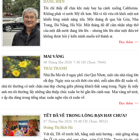
ĐẶNG HIỀN
Tôi chỉ thấy dễ chịu khi máy bay hạ cánh xuống California.
Không phải vì nước Mỹ tốt hơn. Mà vì tôi vừa rời khỏi một nơi
khiến lòng mình nặng trĩu. Một tháng đi qua Sài Gòn, Nha
Trang, Đà Nẵng, Hà Nội. Một tháng đủ để cảm nhận nhịp thở
của một đất nước đang lớn lên – nhưng lớn lên như một đứa trẻ
không được hỏi ý kiến mình muốn trở thành ai.
Đọc thêm
MAI VÀNG
08 Tháng Hai 2026
7:36 CH
(Xem: 7644)
THÁI THANH
Nhà Ba Má tôi ở ngay phố chợ Qui Nhơn, một căn nhà rộng lớn
rất đẹp. Ngày xưa xa xôi thời còn nhỏ, mỗi năm đến độ xuân về,
nhà tôi thường có một chậu mai đẹp chưng giữa phòng khách thật sang trọng. Ngày ấy mấy
anh em tôi thường lấy những tấm thiệp chúc xuân be bé gắn lên cành mai. Mai vàng nở tươi,
e ấp dịu dàng trong tiếng nhạc xuân nghe rộn rã xuân về.
Đọc thêm
TẾT ĐÃ VỀ TRONG LÒNG BẠN HAY CHƯA?
07 Tháng Hai 2026
10:48 CH
(Xem: 8852)
Hoàng Thị Bích Hà
Với tôi, Tết về trước hết, bằng một mùi hương - mùi gừng nồng
ấm Ở cái xóm nhỏ ven sông- xóm Giã Viên. Trong ký ức, cứ