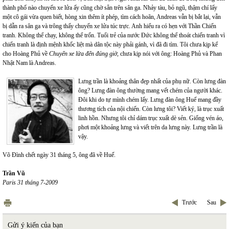
thành phố nào chuyến xe lửa ấy cũng chờ sẵn trên sân ga. Nhảy tàu, bỏ ngũ, thậm chí lấy
một cô gái vừa quen biết, hòng xin thêm ít phép, tìm cách hoãn, Andreas vẫn bị bắt lại, vẫn
bị dẫn ra sân ga và trông thấy chuyến xe lửa túc trực. Anh hiểu ra có hẹn với Thần Chiến
tranh. Không thể chạy, không thể trốn. Tuổi trẻ của nước Đức không thể thoát chiến tranh vì
chiến tranh là định mệnh khốc liệt mà dân tộc này phải gánh, vì đã đi tìm. Tôi chưa kịp kể
cho Hoàng Phủ về
Chuyến xe lửa đến đúng giờ
, chưa kịp nói với ông: Hoàng Phủ và Phan
Nhật Nam là Andreas.
Lưng trần là khoảng thân đẹp nhất của phụ nữ. Còn lưng đàn
ông? Lưng đàn ông thường mang vết chém của người khác.
Đôi khi do tự mình chém lấy. Lưng đàn ông Huế mang đầy
thương tích của nội chiến. Còn lưng tôi? Viết ký, là trục xuất
linh hồn. Nhưng tôi chỉ dám trục xuất dè sẻn. Giống vén áo,
phơi một khoảng lưng và viết trên da lưng này. Lưng trần là
vậy.
Võ Đình chết ngày 31 tháng 5, ông đã về Huế.
Trần Vũ
Paris 31 tháng 7-2009
Trước
Sau
Gửi ý kiến của bạn