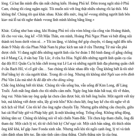
lòng. Cả hai lần mình đều tận mắt chứng kiến. Hoàng Phủ kể. Đêm trong ngôi nhà ở Phủ
Cam, chúng tôi cùng ngậm ngùi. Tôi muốn nói với ông thật nhiều nhưng rồi lại thôi. Mà
không thể. Chúng tôi quá khác nhau. Khác đến mức, ông kể «vong những người lính bên
kia» mà lỗ tai tôi nghe thành «vong lính mình không bằng lòng.»
Khác. Giống như ban sáng, khi Hoàng Phủ trỏ cửa vòm hông của cổng vào Hoàng thành,
lối cho voi vào, ông kể: «Tết Mậu Thân, em mình, Hoàng Phủ Ngọc Phan và biệt động nội
thành trú bom dưới vòm nì…» Tôi im lặng, vì không thể góp chuyện, vì đang nghĩ đến tiểu
đoàn 9 Nhảy dù của Phan Nhật Nam bị phục kích tan nát ở cửa Thượng Tứ mà vẫn phá
được chốt. Vì đang nghĩ đến những người lính của Sư đoàn 1 Bộ binh đang cố gắng chống
trả ở Mang Cá, ở sân bay Tây Lộc, ở cửa An Hòa. Nghĩ đến những người lính quân cụ của
đại đội 811 Quân Cụ bị bắn chết trong trại Lê Lai và những người lính địa phương quân chết
ở cầu Bạch Hổ, vì cố giữ cầu… Sao chúng tôi khác nhau đến vậy. Ông không biết là tôi nhớ
Huế bằng ký ức của người khác. Trong đó có ông. Nhưng tôi không nhớ
Ngôi sao trên đỉnh
Phú Văn Lâu
mà nhớ
Ai đã đặt tên cho dòng sông
.
Chắc ông không biết tôi khác. Chúng tôi vẫn uống bia, vẫn uống đế Kim Long, đế Làng
Truồi. Ánh mắt ông dành cho tôi nhiều cảm mến. Ngày ông bán thân bất toại, tôi về thăm,
ông vui. Nhìn bàn tay ông quắp lại chưa cầm được bút, tôi biết ông buồn. Một người viết tùy
bút, mà không viết được nữa, lấy gì trút hồn? Khi chưa liệt, ông hay kể cho tôi nghe về di
tích lịch sử Huế. Còn tôi kể cho ông nghe chuyện Tây. Nhưng giữa những câu chuyện, giữa
hai cái Huế bây giờ và Pháp bây giờ, là một khoảng trống. Trống rỗng. Không tiếng động,
không tâm sự. Chúng tôi không nói về nội chiến Nam-Bắc. Tôi chưa kịp tham chiến, ông đã
tham dự. Một cách lý trí, tôi từ chối bút ký
Chế ngự cát
.
Một cách bản năng, tôi thích nhìn
ông khề khà, kể gặp Jane Fonda xinh xắn. Nhưng mỗi khi tôi ngồi cạnh ông, lý trí và tình
cảm đánh nhau liên tục, lần nào tình cảm cũng thắng. Chiến thắng này là của ông.