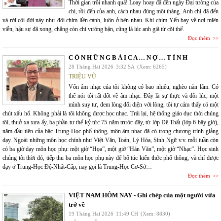
Thời gian trôi nhanh quá! Loay hoay đã đến ngày Đại tường của
chị, rồi đến của anh, cách nhau đúng một tháng. Anh chị đã đến
và rời cõi đời này như đôi chim liền cánh, luôn ở bên nhau. Khi chim Yến bay về nơi miên
viễn, hậu sự đã xong, chẳng còn chi vướng bận, cũng là lúc anh giã từ cõi thế.
Đọc thêm
C Ó N H Ữ N G B À I C A … N Ợ … T Ì N H
28 Tháng Hai 2026
3:32 SA
(Xem: 6265)
TRIỆU VŨ
Vốn âm nhạc của tôi không có bao nhiêu, nghèo nàn lắm. Có
thể nói tôi rất dốt về âm nhạc. Đây là sự thực và đôi lúc, một
mình suy tư, đem lòng đối diện với lòng, tôi tự cảm thấy có một
chút xấu hổ. Không phải là tôi không được học nhạc. Trái lại, hệ thống giáo dục thời chúng
tôi, thuở xa xưa ấy, ba phần tư thế kỷ tức 75 năm trước đây, từ lớp Đệ Thất (lớp 6 bây giờ),
năm đầu tiên của bậc Trung-Học phổ thông, môn âm nhạc đã có trong chương trình giảng
dạy. Ngoài những môn học chính như Việt Văn, Toán, Lý Hóa, Sinh Ngữ v.v. mỗi tuần còn
có ba giờ dạy môn học phụ: một giờ “Họa”, một giờ “Hán Văn”, một giờ “Nhạc”. Học sinh
chúng tôi thời đó, tiếp thu ba môn học phụ này để bổ túc kiến thức phổ thông, và chỉ được
dạy ở Trung-Học Đệ-Nhất-Cấp, nay gọi là Trung-Học Cơ-Sở…
Đọc thêm
VIỆT NAM HÔM NAY - Ghi chép của một người vừa
trở về
19 Tháng Hai 2026
11:49 CH
(Xem: 8830)