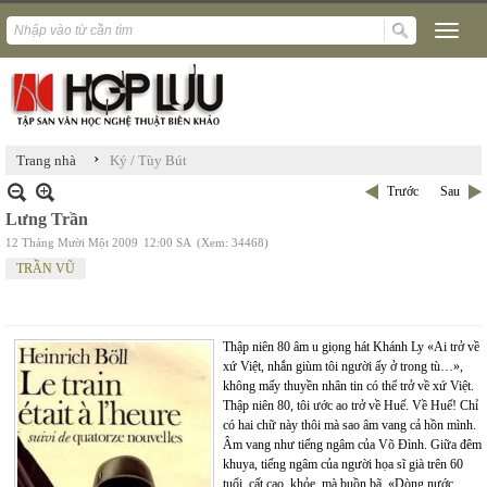
›
Trang nhà
Ký / Tùy Bút
Trước
Sau
Lưng Trần
12 Tháng Mười Một 2009
12:00 SA
(Xem: 34468)
TRẦN VŨ
Thập niên 80 âm u giọng hát Khánh Ly «Ai trở về
xứ Việt, nhắn giùm tôi người ấy ở trong tù…»,
không mấy thuyền nhân tin có thể trở về xứ Việt.
Thập niên 80, tôi ước ao trở về Huế. Về Huế! Chỉ
có hai chữ này thôi mà sao âm vang cả hồn mình.
Âm vang như tiếng ngâm của Võ Đình. Giữa đêm
khuya, tiếng ngâm của người họa sĩ già trên 60
tuổi, cất cao, khỏe, mà buồn bã. «Dòng nước