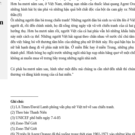
ữ:
Hơn ba mươi năm sau, ở Việt Nam, những nạn nhân của thuốc khai quang Agent Ora
những hình hài bị tàn phá và những hậu quả bởi chất độc của bột da cam gây ra: Nhữ
thần.(6)
m
Ôi những người đàn bà trong chiến tranh! Những người đàn bà sinh ra và lớn lên ở Việ
người dì, rồi đến chính mình, họ đã sống từng ngày vật vã với chiến tranh của cả hai
hưởng thụ. Hơn ba mươi năm rồi, người Việt của cả hai phía vẫn hô những khẩu hiệu
này một cách cụ thể. Những người Việt hải ngoại theo chân nhau về nước chỉ chú tâm t
đến việc băng bó vết thương tâm hồn của những phụ nữ lỡ thời này. Họ quá bận bịu lo
nữ bất hạnh đang đi về phía mặt trời lặn. Ở miền Bắc hay ở miền Trung, những ph
thành phố. Hình bóng họ ngồi trước những ngôi nhà lụp xụp nhìn bâng quơ về một chố
không ai muốn mua về trưng bầy trong những ngôi nhà mới.
Có phải ba mươi năm sau, hình như một điều mà chúng ta cần nhớ đến nhất thì chúng
thương và đáng kính trọng của cả hai miền."
-----------------------
Ghi chú:
(1) LA Times/David Lamb phỏng vấn phụ nữ Việt trở về sau chiến tranh.
(2) Theo báo Thanh Niên
(3) UNICEF phổ biến ngày 7-4-05
(4) Zone-Thế Giới
(5) Zone-Thế Giới
(6) 79 triệu lít Agent Orange đã thả xuống trong thời gian 1961-1971 vào những khu r