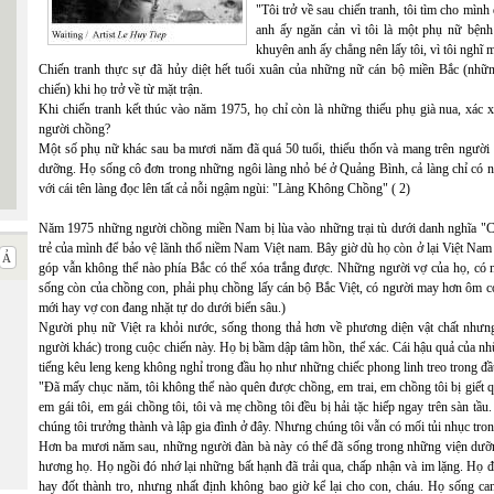
"Tôi trở về sau chiến tranh, tôi tìm cho mì
anh ấy ngăn cản vì tôi là một phụ nữ bệnh 
khuyên anh ấy chẳng nên lấy tôi, vì tôi nghĩ
Chiến tranh thực sự đã hủy diệt hết tuổi xuân của những nữ cán bộ miền Bắc (những
chiến) khi họ trở về từ mặt trận.
Khi chiến tranh kết thúc vào năm 1975, họ chỉ còn là những thiếu phụ già nua, xác x
người chồng?
Một số phụ nữ khác sau ba mươi năm đã quá 50 tuổi, thiếu thốn và mang trên người h
dưỡng. Họ sống cô đơn trong những ngôi làng nhỏ bé ở Quảng Bình, cả làng chỉ có n
với cái tên làng đọc lên tất cả nỗi ngậm ngùi: "Làng Không Chồng" ( 2)
Năm 1975 những người chồng miền Nam bị lùa vào những trại tù dưới danh nghĩa "Cả
trẻ của mình để bảo vệ lãnh thổ niềm Nam Việt nam. Bây giờ dù họ còn ở lại Việt Nam
góp vẫn không thể nào phía Bắc có thể xóa trắng được. Những người vợ của họ, có 
sống còn của chồng con, phải phụ chồng lấy cán bộ Bắc Việt, có người may hơn ôm con
mới hay vợ con đang nhặt tự do dưới biển sâu.)
Người phụ nữ Việt ra khỏi nước, sống thong thả hơn về phương diện vật chất nhưn
người khác) trong cuộc chiến này. Họ bị bầm dập tâm hồn, thể xác. Cái hậu quả của nhữ
tiếng kêu leng keng không nghỉ trong đầu họ như những chiếc phong linh treo trong đầ
"Đã mấy chục năm, tôi không thể nào quên được chồng, em trai, em chồng tôi bị giết
em gái tôi, em gái chồng tôi, tôi và mẹ chồng tôi đều bị hải tặc hiếp ngay trên sàn tầu
chúng tôi trưởng thành và lập gia đình ở đây. Nhưng chúng tôi vẫn có mối tủi nhục tro
Hơn ba mươi năm sau, những người đàn bà này có thể đã sống trong những viện dưỡn
hương họ. Họ ngồi đó nhớ lại những bất hạnh đã trải qua, chấp nhận và im lặng. Họ đợ
hay đốt thành tro, nhưng nhất định không bao giờ kể lại cho con, cháu. Họ sống ca