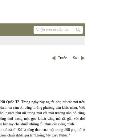
Trước
Sau
Nữ Quốc Tế. Trong ngày này người phụ nữ các nơi trên
h danh và cám ơn bằng những phương tiện khác nhau. Việt
hập, người phụ nữ trong một vài môi trường nào đó cũng
ng thời trong một góc khuất vắng mà rất gần với đời
i bàn tay che khuất những tủi nhục của riêng mình.
đến thế nào!" Đó là tiếng than của một trong 500 phụ nữ ở
g cuộc chiến được gọi là "Chống Mỹ Cứu Nước."