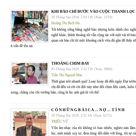
KHI BÁO CHÍ BƯỚC VÀO CUỘC THANH LỌC
26 Tháng Sáu 2026
2:03 CH
(Xem: 2254)
Hoàng Thị Bích Hà
Tôi không sống bằng nghề báo nhưng luôn dành cho nghề 
nghề khác, thỉnh thoảng tôi vẫn cộng tác với một vài tờ báo
quan sát báo chí từ một khoảng cách vừa đủ gần để thấy nh
ít vấn đề tồn tại.
THOÁNG CHIM BAY
05 Tháng Sáu 2026
2:52 CH
(Xem: 3860)
Trần Thị Nguyệt Mai
Thời gian trôi nhanh quá! Loay hoay đã đến ngày Đại tườn
chị đã đến và rời cõi đời này như đôi chim liền cánh, luô
xong, chẳng còn chi vướng bận, cũng là lúc anh giã từ cõi thế.
C Ó N H Ữ N G B À I C A … N Ợ … T Ì N H
28 Tháng Hai 2026
3:32 SA
(Xem: 6272)
TRIỆU VŨ
Vốn âm nhạc của tôi không có bao nhiêu, nghèo nàn lắm. 
lúc, một mình suy tư, đem lòng đối diện với lòng, tôi tự 