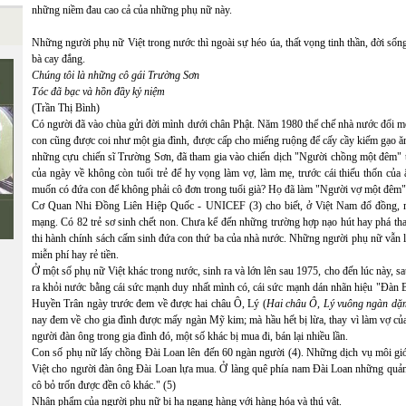
những niềm đau cao cả của những phụ nữ này.
Những người phụ nữ Việt trong nước thì ngoài sự héo úa, thất vọng tinh thần, đời số
bà cay đắng.
Chúng tôi là những cô gái Trường Sơn
Tóc đã bạc và hồn đầy kỷ niệm
(Trần Thị Bình)
Có người đã vào chùa gửi đời mình dưới chân Phật. Năm 1980 thể chế nhà nước đổi
con cũng được coi như một gia đình, được cấp cho miếng ruộng để cấy cầy kiếm gạo ă
những cựu chiến sĩ Trường Sơn, đã tham gia vào chiến dịch "Người chồng một đêm" tr
của ngày về không còn tuổi trẻ để hy vọng làm vợ, làm mẹ, trước cái thiếu thốn của
muốn có đứa con để không phải cô đơn trong tuổi già? Họ đã làm "Người vợ một đêm"
Cơ Quan Nhi Đồng Liên Hiệp Quốc - UNICEF (3) cho biết, ở Việt Nam đổ đồng, mỗ
mạng. Có 82 trẻ sơ sinh chết non. Chưa kể đến những trường hợp nạo hút hay phá th
thi hành chính sách cấm sinh đứa con thứ ba của nhà nước. Những người phụ nữ vẫn 
miễn phí hay rẻ tiền.
Ở một số phụ nữ Việt khác trong nước, sinh ra và lớn lên sau 1975, cho đến lúc này, 
ra khỏi nước bằng cái sức mạnh duy nhất mình có, cái sức mạnh dán nhãn hiệu "Đàn 
Huyền Trân ngày trước đem về được hai châu Ô, Lý (
Hai châu Ô, Lý vuông ngàn dặ
nay đem về cho gia đình được mấy ngàn Mỹ kim; mà hầu hết bị lừa, thay vì làm vợ của
người đàn ông trong gia đình đó, một số khác bị mua đi, bán lại nhiều lần.
Con số phụ nữ lấy chồng Đài Loan lên đến 60 ngàn người (4). Những dịch vụ môi g
Việt cho người đàn ông Đài Loan lựa mua. Ở làng quê phía nam Đài Loan những quảng
cô bỏ trốn được đền cô khác." (5)
Nhân phẩm của người phụ nữ bị hạ ngang hàng với hàng hóa và thú vật.