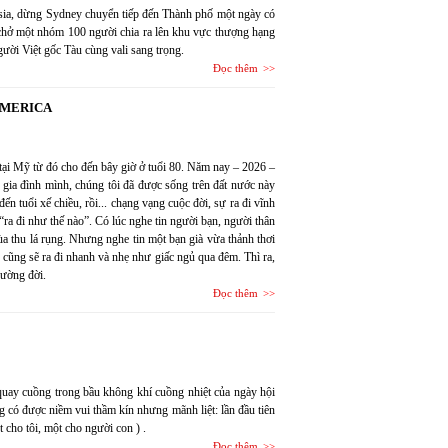
sia, dừng Sydney chuyển tiếp đến Thành phố một ngày có
chở một nhóm 100 người chia ra lên khu vực thượng hạng
ười Việt gốc Tàu cùng vali sang trọng.
Đọc thêm
AMERICA
 tại Mỹ từ đó cho đến bây giờ ở tuổi 80. Năm nay – 2026 –
gia đình mình, chúng tôi đã được sống trên đất nước này
tuổi xế chiều, rồi... chạng vạng cuộc đời, sự ra đi vĩnh
 “ra đi như thế nào”. Có lúc nghe tin người bạn, người thân
a thu lá rụng. Nhưng nghe tin một bạn già vừa thảnh thơi
 cũng sẽ ra đi nhanh và nhẹ như giấc ngủ qua đêm. Thì ra,
đường đời.
Đọc thêm
quay cuồng trong bầu không khí cuồng nhiệt của ngày hội
ng có được niềm vui thầm kín nhưng mãnh liệt: lần đầu tiên
 cho tôi, một cho người con ) .
Đọc thêm