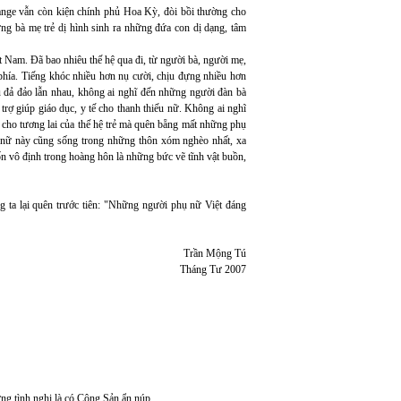
nge vẫn còn kiện chính phủ Hoa Kỳ, đòi bồi thường cho
ng bà mẹ trẻ dị hình sinh ra những đứa con dị dạng, tâm
t Nam. Đã bao nhiêu thế hệ qua đi, từ người bà, người mẹ,
 phía. Tiếng khóc nhiều hơn nụ cười, chịu đựng nhiều hơn
 đả đảo lẫn nhau, không ai nghĩ đến những người đàn bà
rợ giúp giáo dục, y tế cho thanh thiếu nữ. Không ai nghĩ
 cho tương lai của thế hệ trẻ mà quên bẵng mất những phụ
ụ nữ này cũng sống trong những thôn xóm nghèo nhất, xa
n vô định trong hoàng hôn là những bức vẽ tĩnh vật buồn,
 ta lại quên trước tiên: "Những người phụ nữ Việt đáng
Trần Mộng Tú
Tháng Tư 2007
ừng tình nghi là có Cộng Sản ẩn núp.