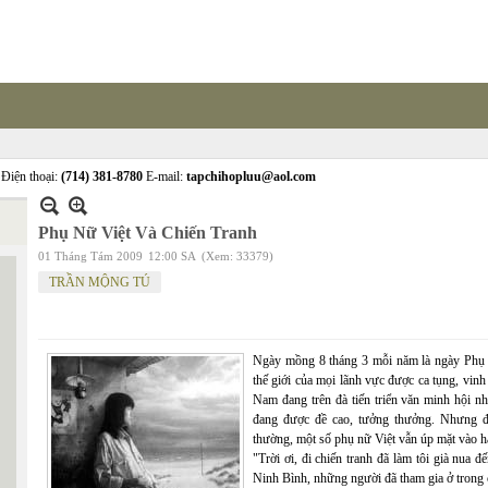
Điện thoại:
(714) 381-8780
E-mail:
tapchihopluu@aol.com
Phụ Nữ Việt Và Chiến Tranh
01 Tháng Tám 2009
12:00 SA
(Xem: 33379)
TRẦN MỘNG TÚ
Ngày mồng 8 tháng 3 mỗi năm là ngày Phụ 
thế giới của mọi lãnh vực được ca tụng, vin
Nam đang trên đà tiến triển văn minh hội n
đang được đề cao, tưởng thưởng. Nhưng đồ
thường, một số phụ nữ Việt vẫn úp mặt vào ha
"Trời ơi, đi chiến tranh đã làm tôi già nua 
Ninh Bình, những người đã tham gia ở tron