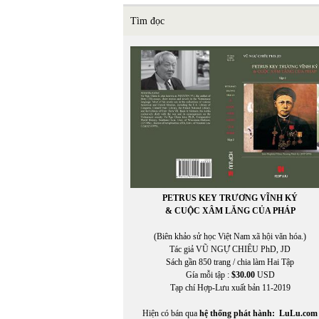
Tìm đọc
PETRUS KEY TRƯƠNG VĨNH KÝ
& CUỘC XÂM LĂNG CỦA PHÁP
(Biên khảo sử học Việt Nam xã hội văn hóa.)
Tác giả VŨ NGỰ CHIÊU PhD, JD
Sách gần 850 trang / chia làm Hai Tập
Gía mỗi tập :
$30.00
USD
Tạp chí Hợp-Lưu xuất bản 11-2019
Hiện có bán qua
hệ thống phát hành:
LuLu.com