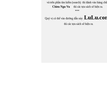
và trên phần tìm kiếm (search) thì đánh vào hàng ch
Chieu Ngu Vu
thì các tựa sách sẽ hiện ra.
***
LuLu.co
Quý vị có thể vào đường dẫn này:
thì các tựa sách sẽ hiện ra.