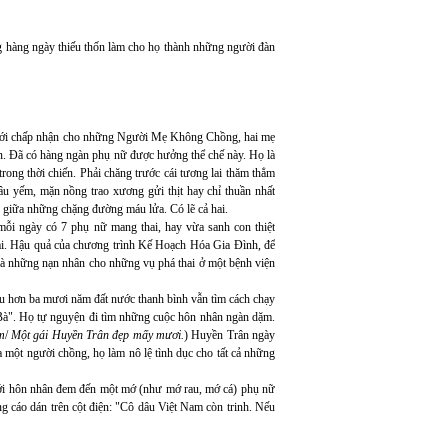
ng hàng ngày thiếu thốn làm cho họ thành những người đàn
 mới chấp nhận cho những Người Mẹ Không Chồng, hai mẹ
n. Đã có hàng ngàn phụ nữ được hưởng thể chế này. Họ là
ong thời chiến. Phải chăng trước cái tương lai thăm thẳm
 âu yếm, mặn nồng trao xương gửi thịt hay chỉ thuần nhất
 giữa những chặng đường máu lửa. Có lẽ cả hai.
i ngày có 7 phụ nữ mang thai, hay vừa sanh con thiệt
ai. Hậu quả của chương trình Kế Hoạch Hóa Gia Đình, để
là những nạn nhân cho những vụ phá thai ở một bệnh viện
sau hơn ba mươi năm đất nước thanh bình vẫn tìm cách chạy
Bà". Họ tự nguyện đi tìm những cuộc hôn nhân ngàn dặm.
m
/
Một gái Huyền Trân đẹp mấy mươi.
) Huyền Trân ngày
 một người chồng, họ làm nô lệ tình dục cho tất cả những
iới hôn nhân đem đến một mớ (như mớ rau, mớ cá) phụ nữ
 cáo dán trên cột điện: "Cô dâu Việt Nam còn trinh. Nếu