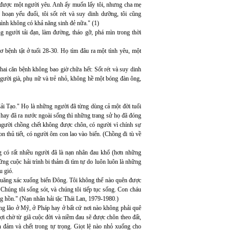
nh được một người yêu. Anh ấy muốn lấy tôi, nhưng cha mẹ
hoạn yếu đuối, tôi sốt rét và suy dinh dưỡng, tôi cũng
 mình không có khả năng sinh đẻ nữa." (1)
 người tải đạn, làm đường, tháo gỡ, phá mìn trong thời
ơ bệnh tật ở tuổi 28-30. Họ tìm đâu ra một tình yêu, một
ai căn bệnh không bao giờ chữa hết: Sốt rét và suy dinh
gười già, phụ nữ và trẻ nhỏ, không hề một bóng đàn ông,
i Tạo." Họ là những người đã từng dùng cả một đời tuổi
 hay đã ra nước ngoài sống thì những trang sử họ đã đóng
người chồng chết không được chôn, có người vì chính sự
 thủ tiết, có người ôm con lao vào biển. (Chồng đi tù về
g có rất nhiều người đã là nạn nhân đau khổ (hơn những
ng cuộc hải trình bi thảm đi tìm tự do luôn luôn là những
u gió.
 quăng xác xuống biển Đông. Tôi không thể nào quên được
. Chúng tôi sống sót, và chúng tôi tiếp tục sống. Con cháu
ng hồn." (Nạn nhân hải tặc Thái Lan, 1979-1980.)
g lão ở Mỹ, ở Pháp hay ở bất cứ nơi nào không phải quê
i chờ từ giã cuộc đời và niềm đau sẽ được chôn theo đất,
n đảm và chết trong tự trọng. Giọt lệ nào nhỏ xuống cho