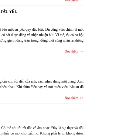
 TẤT YẾU
báo một sự yêu quý đặc biệt. Dù công việc chính là một
, có bài được đăng và nhận nhuận bút. Vì thế, tôi có cơ hội
ững giá trị đáng trân trọng, đồng thời cũng nhận ra không
Đọc thêm
g của chị, rồi đến của anh, cách nhau đúng một tháng. Anh
n ở bên nhau. Khi chim Yến bay về nơi miên viễn, hậu sự đã
Đọc thêm
Có thể nói tôi rất dốt về âm nhạc. Đây là sự thực và đôi
cảm thấy có một chút xấu hổ. Không phải là tôi không được