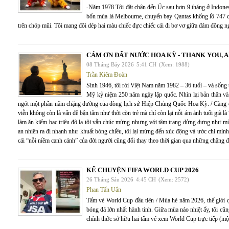
-Năm 1978 Tôi đặt chân đến Úc sau hơn 9 tháng ở Indone
bốn mùa là Melbourne, chuyến bay Qantas khổng lồ 747 
trên chóp mũi. Tôi mang đôi dép hai màu chiếc đực chiếc cái đi bơ vơ giữa đám đông ng
CÁM ƠN ĐẤT NƯỚC HOA KỲ - THANK YOU, 
08 Tháng Bảy 2026
5:41 CH
(Xem: 1988)
Trần Kiêm Đoàn
Sinh 1946, tôi rời Việt Nam năm 1982 – 36 tuổi – và sống
Mỹ kỷ niệm 250 năm ngày lập quốc. Nhìn lại bản thân và 
ngót một phần năm chặng đường của dòng lịch sử Hiệp Chủng Quốc Hoa Kỳ. / Càng đến 
viễn không còn là vấn đề bận tâm như thời còn trẻ mà chỉ còn lại nỗi ám ảnh tuổi già là
làm ăn kiếm bạc triệu đô la tôi vẫn chúc mừng nhưng với tâm trạng dửng dưng như mù
an nhiên ra đi nhanh như khuất bóng chiều, tôi lại mừng đến xúc động và ước chi mình
cái “nỗi niềm canh cánh” của đời người cũng đổi thay theo thời gian qua những chặng 
KỂ CHUYỆN FIFA WORLD CUP 2026
26 Tháng Sáu 2026
4:45 CH
(Xem: 2572)
Phan Tấn Uẩn
Tấm vé World Cup đầu tiên / Mùa hè năm 2026, thế giới 
bóng đá lớn nhất hành tinh. Giữa mùa náo nhiệt ấy, tôi cũ
chính thức sở hữu hai tấm vé xem World Cup trực tiếp (một