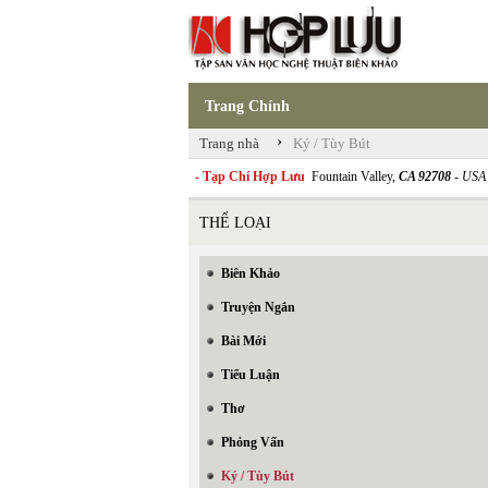
Trang Chính
›
Trang nhà
Ký / Tùy Bút
- Tạp Chí Hợp Lưu
Fountain Valley,
CA 92708
- USA
THỂ LOẠI
Biên Khảo
Truyện Ngắn
Bài Mới
Tiểu Luận
Thơ
Phỏng Vấn
Ký / Tùy Bút