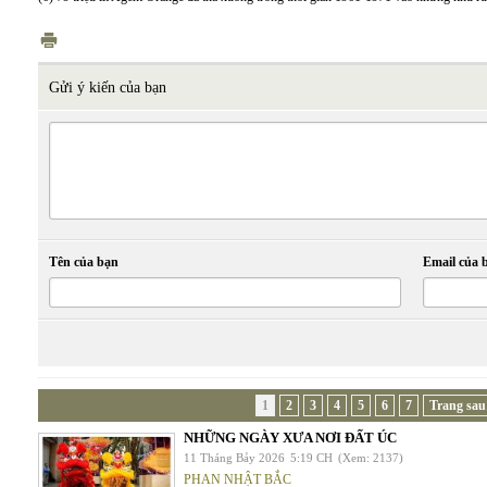
Gửi ý kiến của bạn
Tên của bạn
Email của 
1
2
3
4
5
6
7
Trang sau
NHỮNG NGÀY XƯA NƠI ĐẤT ÚC
11 Tháng Bảy 2026
5:19 CH
(Xem: 2137)
PHAN NHẬT BẮC