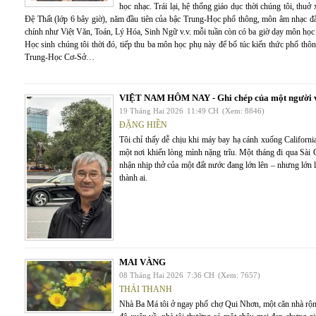
học nhạc. Trái lại, hệ thống giáo dục thời chúng tôi, thuở
Đệ Thất (lớp 6 bây giờ), năm đầu tiên của bậc Trung-Học phổ thông, môn âm nhạc đ
chính như Việt Văn, Toán, Lý Hóa, Sinh Ngữ v.v. mỗi tuần còn có ba giờ dạy môn học
Học sinh chúng tôi thời đó, tiếp thu ba môn học phụ này để bổ túc kiến thức phổ th
Trung-Học Cơ-Sở…
VIỆT NAM HÔM NAY - Ghi chép của một người v
19 Tháng Hai 2026
11:49 CH
(Xem: 8846)
ĐẶNG HIỀN
Tôi chỉ thấy dễ chịu khi máy bay hạ cánh xuống Californi
một nơi khiến lòng mình nặng trĩu. Một tháng đi qua Sà
nhận nhịp thở của một đất nước đang lớn lên – nhưng lớn
thành ai.
MAI VÀNG
08 Tháng Hai 2026
7:36 CH
(Xem: 7657)
THÁI THANH
Nhà Ba Má tôi ở ngay phố chợ Qui Nhơn, một căn nhà rộng