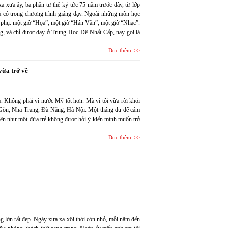
 xa xưa ấy, ba phần tư thế kỷ tức 75 năm trước đây, từ lớp
ã có trong chương trình giảng dạy. Ngoài những môn học
 phụ: một giờ “Họa”, một giờ “Hán Văn”, một giờ “Nhạc”.
ông, và chỉ được dạy ở Trung-Học Đệ-Nhất-Cấp, nay gọi là
Đọc thêm
ừa trở về
a. Không phải vì nước Mỹ tốt hơn. Mà vì tôi vừa rời khỏi
i Gòn, Nha Trang, Đà Nẵng, Hà Nội. Một tháng đủ để cảm
 lên như một đứa trẻ không được hỏi ý kiến mình muốn trở
Đọc thêm
 lớn rất đẹp. Ngày xưa xa xôi thời còn nhỏ, mỗi năm đến